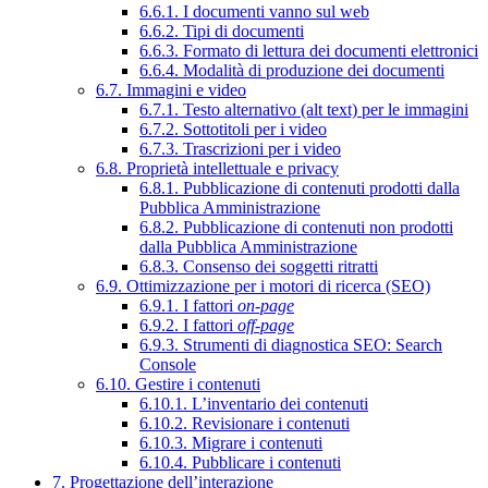
6.6.1. I documenti vanno sul web
6.6.2. Tipi di documenti
6.6.3. Formato di lettura dei documenti elettronici
6.6.4. Modalità di produzione dei documenti
6.7. Immagini e video
6.7.1. Testo alternativo (alt text) per le immagini
6.7.2. Sottotitoli per i video
6.7.3. Trascrizioni per i video
6.8. Proprietà intellettuale e privacy
6.8.1. Pubblicazione di contenuti prodotti dalla
Pubblica Amministrazione
6.8.2. Pubblicazione di contenuti non prodotti
dalla Pubblica Amministrazione
6.8.3. Consenso dei soggetti ritratti
6.9. Ottimizzazione per i motori di ricerca (SEO)
6.9.1. I fattori
on-page
6.9.2. I fattori
off-page
6.9.3. Strumenti di diagnostica SEO: Search
Console
6.10. Gestire i contenuti
6.10.1. L’inventario dei contenuti
6.10.2. Revisionare i contenuti
6.10.3. Migrare i contenuti
6.10.4. Pubblicare i contenuti
7. Progettazione dell’interazione