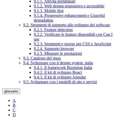
9.1.1. Attività preliminari
9.1.2. Web design responsivo e accessibile
9.1.3. Mobile first
9.1.4. Progressive enhancement e Graceful
degradation
9.2. Strumenti di supporto allo sviluppo del software
9.2.1. Feature detection
9.2.2. Verificare le feature disponibili con Can I
use
9.2.3. Strumenti e risorse per CSS e JavaScript
9.2.4. Supporto browser
9.2.5. Misurare le prestazioni
9.3. Catalogo del riuso
9.4. Sviluppare con il design system .italia
9.4.1. Il framework Bootstrap Italia
9.4.2. Il kit di sviluppo React
9.4.3. Il kit di sviluppo Angular
9.5. Sviluppare con i modelli di sito e servizi
glossario
A
B
C
D