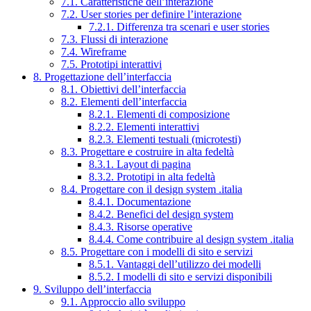
7.1. Caratteristiche dell’interazione
7.2. User stories per definire l’interazione
7.2.1. Differenza tra scenari e user stories
7.3. Flussi di interazione
7.4. Wireframe
7.5. Prototipi interattivi
8. Progettazione dell’interfaccia
8.1. Obiettivi dell’interfaccia
8.2. Elementi dell’interfaccia
8.2.1. Elementi di composizione
8.2.2. Elementi interattivi
8.2.3. Elementi testuali (microtesti)
8.3. Progettare e costruire in alta fedeltà
8.3.1. Layout di pagina
8.3.2. Prototipi in alta fedeltà
8.4. Progettare con il design system .italia
8.4.1. Documentazione
8.4.2. Benefici del design system
8.4.3. Risorse operative
8.4.4. Come contribuire al design system .italia
8.5. Progettare con i modelli di sito e servizi
8.5.1. Vantaggi dell’utilizzo dei modelli
8.5.2. I modelli di sito e servizi disponibili
9. Sviluppo dell’interfaccia
9.1. Approccio allo sviluppo