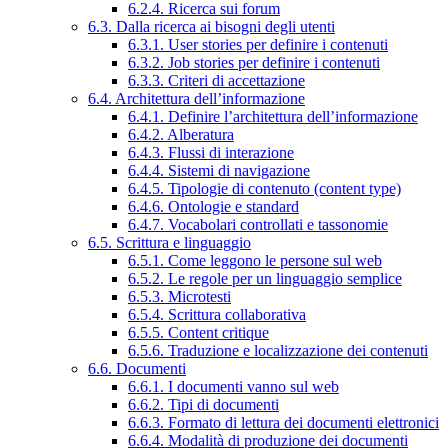
6.2.4. Ricerca sui forum
6.3. Dalla ricerca ai bisogni degli utenti
6.3.1. User stories per definire i contenuti
6.3.2. Job stories per definire i contenuti
6.3.3. Criteri di accettazione
6.4. Architettura dell’informazione
6.4.1. Definire l’architettura dell’informazione
6.4.2. Alberatura
6.4.3. Flussi di interazione
6.4.4. Sistemi di navigazione
6.4.5. Tipologie di contenuto (content type)
6.4.6. Ontologie e standard
6.4.7. Vocabolari controllati e tassonomie
6.5. Scrittura e linguaggio
6.5.1. Come leggono le persone sul web
6.5.2. Le regole per un linguaggio semplice
6.5.3. Microtesti
6.5.4. Scrittura collaborativa
6.5.5. Content critique
6.5.6. Traduzione e localizzazione dei contenuti
6.6. Documenti
6.6.1. I documenti vanno sul web
6.6.2. Tipi di documenti
6.6.3. Formato di lettura dei documenti elettronici
6.6.4. Modalità di produzione dei documenti