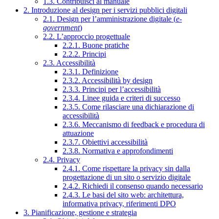
1.3. Contribuisci al manuale
2. Introduzione al design per i servizi pubblici digitali
2.1. Design per l’amministrazione digitale (
e-
government
)
2.2. L’approccio progettuale
2.2.1. Buone pratiche
2.2.2. Principi
2.3. Accessibilità
2.3.1. Definizione
2.3.2. Accessibilità by design
2.3.3. Principi per l’accessibilità
2.3.4. Linee guida e criteri di successo
2.3.5. Come rilasciare una dichiarazione di
accessibilità
2.3.6. Meccanismo di feedback e procedura di
attuazione
2.3.7. Obiettivi accessibilità
2.3.8. Normativa e approfondimenti
2.4. Privacy
2.4.1. Come rispettare la privacy sin dalla
progettazione di un sito o servizio digitale
2.4.2. Richiedi il consenso quando necessario
2.4.3. Le basi del sito web: architettura,
informativa privacy, riferimenti DPO
3. Pianificazione, gestione e strategia