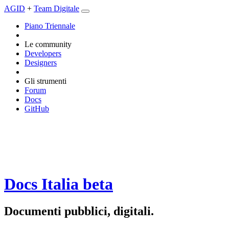
AGID
+
Team Digitale
Piano Triennale
Le community
Developers
Designers
Gli strumenti
Forum
Docs
GitHub
Docs Italia
beta
Documenti pubblici, digitali.