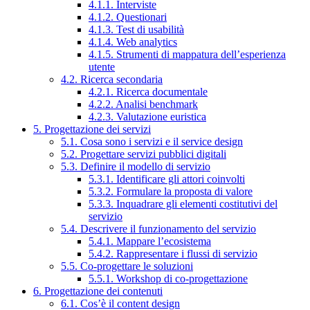
4.1.1. Interviste
4.1.2. Questionari
4.1.3. Test di usabilità
4.1.4. Web analytics
4.1.5. Strumenti di mappatura dell’esperienza
utente
4.2. Ricerca secondaria
4.2.1. Ricerca documentale
4.2.2. Analisi benchmark
4.2.3. Valutazione euristica
5. Progettazione dei servizi
5.1. Cosa sono i servizi e il service design
5.2. Progettare servizi pubblici digitali
5.3. Definire il modello di servizio
5.3.1. Identificare gli attori coinvolti
5.3.2. Formulare la proposta di valore
5.3.3. Inquadrare gli elementi costitutivi del
servizio
5.4. Descrivere il funzionamento del servizio
5.4.1. Mappare l’ecosistema
5.4.2. Rappresentare i flussi di servizio
5.5. Co-progettare le soluzioni
5.5.1. Workshop di co-progettazione
6. Progettazione dei contenuti
6.1. Cos’è il content design