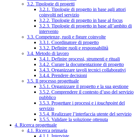
3.2. Tipologie di progetti
3.2.1. Tipologie di progetto in base agli attori
coinvolti nel servizio
3.2.2. Tipologie di progetto in base al focus
3.2.3. Tipologie di progetto in base all’ambito di
intervento
3.3. Competenze, ruoli e figure coinvolte
3.3.1. Coordinatore di progetto
3.3.2. Definire ruoli e responsabilità
3.4. Metodo di lavoro
3.4.1. Definire processi, strumenti e rituali
3.4.2. Curare la documentazione di progetto
3.4.3. Organizzare tavoli tecnici collaborativi
3.4.4. Prendere decisioni
3.5. Il processo progettuale
3.5.1. Organizzare il progetto e la sua gestione
3.5.2. Comprendere il contesto d’uso del servizio
pubblico
3.5.3. Progettare i processi e i
touchpoint
del
servizio
3.5.4. Realizzare l’interfaccia utente del servizio
3.5.5. Validare la soluzione ottenuta
4. Ricerca progettuale
4.1. Ricerca primaria
4.1.1. Interviste