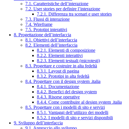
7.1. Caratteristiche dell’interazione
7.2. User stories per definire l’interazione
7.2.1. Differenza tra scenari e user stories
7.3. Flussi di interazione
7.4. Wireframe
7.5. Prototipi interattivi
8. Progettazione dell’interfaccia
8.1. Obiettivi dell’interfaccia
8.2. Elementi dell’interfaccia
8.2.1. Elementi di composizione
8.2.2. Elementi interattivi
8.2.3. Elementi testuali (microtesti)
8.3. Progettare e costruire in alta fedeltà
8.3.1. Layout di pagina
8.3.2. Prototipi in alta fedeltà
8.4. Progettare con il design system .italia
8.4.1. Documentazione
8.4.2. Benefici del design system
8.4.3. Risorse operative
8.4.4. Come contribuire al design system .italia
8.5. Progettare con i modelli di sito e servizi
8.5.1. Vantaggi dell’utilizzo dei modelli
8.5.2. I modelli di sito e servizi disponibili
9. Sviluppo dell’interfaccia
9.1. Approccio allo sviluppo