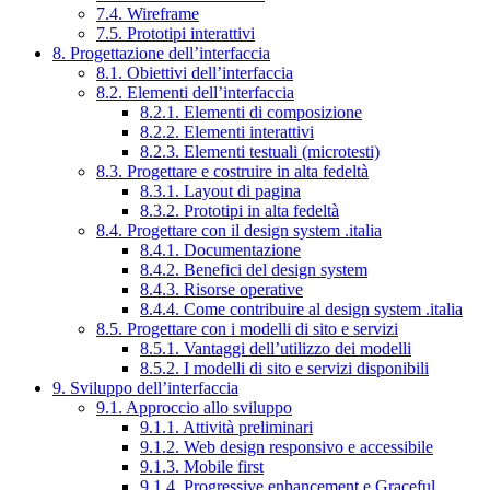
7.4. Wireframe
7.5. Prototipi interattivi
8. Progettazione dell’interfaccia
8.1. Obiettivi dell’interfaccia
8.2. Elementi dell’interfaccia
8.2.1. Elementi di composizione
8.2.2. Elementi interattivi
8.2.3. Elementi testuali (microtesti)
8.3. Progettare e costruire in alta fedeltà
8.3.1. Layout di pagina
8.3.2. Prototipi in alta fedeltà
8.4. Progettare con il design system .italia
8.4.1. Documentazione
8.4.2. Benefici del design system
8.4.3. Risorse operative
8.4.4. Come contribuire al design system .italia
8.5. Progettare con i modelli di sito e servizi
8.5.1. Vantaggi dell’utilizzo dei modelli
8.5.2. I modelli di sito e servizi disponibili
9. Sviluppo dell’interfaccia
9.1. Approccio allo sviluppo
9.1.1. Attività preliminari
9.1.2. Web design responsivo e accessibile
9.1.3. Mobile first
9.1.4. Progressive enhancement e Graceful