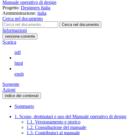
Manuale operativo di design
Progetto:
Designers Italia
Amministrazione:
italia
Cerca nel documento
Cerca nel documento
Informazioni
versione-corrente
Scarica
pdf
html
epub
Sorgente
Azioni
indice dei contenuti
Sommario
1. Scopo, destinatari e uso del Manuale operativo di design
1.1. Versionamento e storico
1.2. Consultazione del manuale
1.3. Contribuisci al manuale