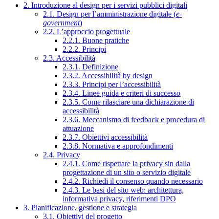
2. Introduzione al design per i servizi pubblici digitali
2.1. Design per l’amministrazione digitale (
e-
government
)
2.2. L’approccio progettuale
2.2.1. Buone pratiche
2.2.2. Principi
2.3. Accessibilità
2.3.1. Definizione
2.3.2. Accessibilità by design
2.3.3. Principi per l’accessibilità
2.3.4. Linee guida e criteri di successo
2.3.5. Come rilasciare una dichiarazione di
accessibilità
2.3.6. Meccanismo di feedback e procedura di
attuazione
2.3.7. Obiettivi accessibilità
2.3.8. Normativa e approfondimenti
2.4. Privacy
2.4.1. Come rispettare la privacy sin dalla
progettazione di un sito o servizio digitale
2.4.2. Richiedi il consenso quando necessario
2.4.3. Le basi del sito web: architettura,
informativa privacy, riferimenti DPO
3. Pianificazione, gestione e strategia
3.1. Obiettivi del progetto