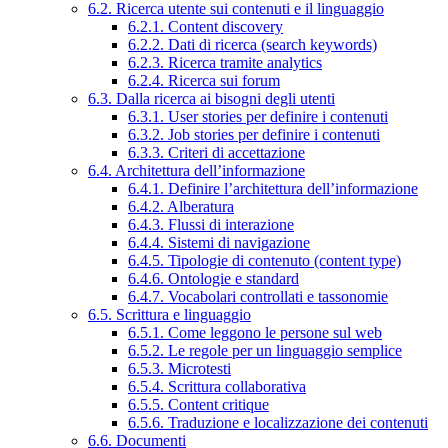
6.2. Ricerca utente sui contenuti e il linguaggio
6.2.1. Content discovery
6.2.2. Dati di ricerca (search keywords)
6.2.3. Ricerca tramite analytics
6.2.4. Ricerca sui forum
6.3. Dalla ricerca ai bisogni degli utenti
6.3.1. User stories per definire i contenuti
6.3.2. Job stories per definire i contenuti
6.3.3. Criteri di accettazione
6.4. Architettura dell’informazione
6.4.1. Definire l’architettura dell’informazione
6.4.2. Alberatura
6.4.3. Flussi di interazione
6.4.4. Sistemi di navigazione
6.4.5. Tipologie di contenuto (content type)
6.4.6. Ontologie e standard
6.4.7. Vocabolari controllati e tassonomie
6.5. Scrittura e linguaggio
6.5.1. Come leggono le persone sul web
6.5.2. Le regole per un linguaggio semplice
6.5.3. Microtesti
6.5.4. Scrittura collaborativa
6.5.5. Content critique
6.5.6. Traduzione e localizzazione dei contenuti
6.6. Documenti