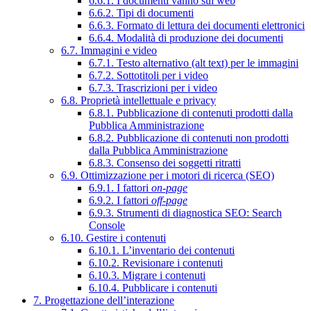
6.6.1. I documenti vanno sul web
6.6.2. Tipi di documenti
6.6.3. Formato di lettura dei documenti elettronici
6.6.4. Modalità di produzione dei documenti
6.7. Immagini e video
6.7.1. Testo alternativo (alt text) per le immagini
6.7.2. Sottotitoli per i video
6.7.3. Trascrizioni per i video
6.8. Proprietà intellettuale e privacy
6.8.1. Pubblicazione di contenuti prodotti dalla
Pubblica Amministrazione
6.8.2. Pubblicazione di contenuti non prodotti
dalla Pubblica Amministrazione
6.8.3. Consenso dei soggetti ritratti
6.9. Ottimizzazione per i motori di ricerca (SEO)
6.9.1. I fattori
on-page
6.9.2. I fattori
off-page
6.9.3. Strumenti di diagnostica SEO: Search
Console
6.10. Gestire i contenuti
6.10.1. L’inventario dei contenuti
6.10.2. Revisionare i contenuti
6.10.3. Migrare i contenuti
6.10.4. Pubblicare i contenuti
7. Progettazione dell’interazione