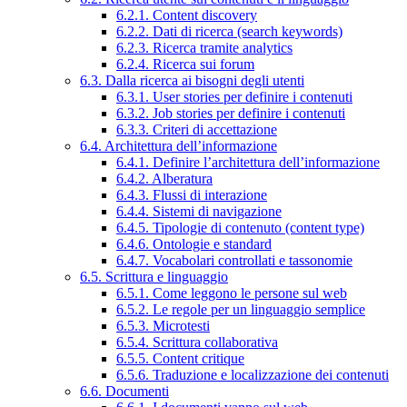
6.2.1. Content discovery
6.2.2. Dati di ricerca (search keywords)
6.2.3. Ricerca tramite analytics
6.2.4. Ricerca sui forum
6.3. Dalla ricerca ai bisogni degli utenti
6.3.1. User stories per definire i contenuti
6.3.2. Job stories per definire i contenuti
6.3.3. Criteri di accettazione
6.4. Architettura dell’informazione
6.4.1. Definire l’architettura dell’informazione
6.4.2. Alberatura
6.4.3. Flussi di interazione
6.4.4. Sistemi di navigazione
6.4.5. Tipologie di contenuto (content type)
6.4.6. Ontologie e standard
6.4.7. Vocabolari controllati e tassonomie
6.5. Scrittura e linguaggio
6.5.1. Come leggono le persone sul web
6.5.2. Le regole per un linguaggio semplice
6.5.3. Microtesti
6.5.4. Scrittura collaborativa
6.5.5. Content critique
6.5.6. Traduzione e localizzazione dei contenuti
6.6. Documenti