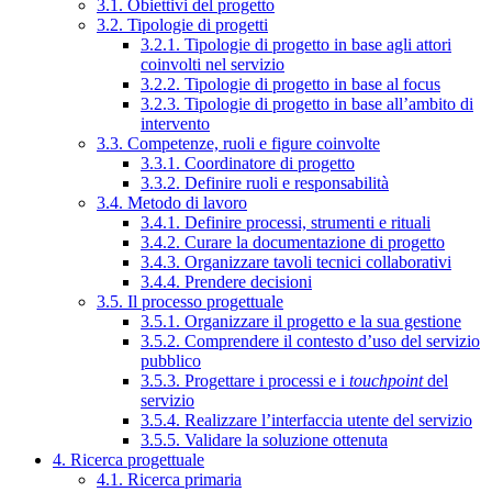
3.1. Obiettivi del progetto
3.2. Tipologie di progetti
3.2.1. Tipologie di progetto in base agli attori
coinvolti nel servizio
3.2.2. Tipologie di progetto in base al focus
3.2.3. Tipologie di progetto in base all’ambito di
intervento
3.3. Competenze, ruoli e figure coinvolte
3.3.1. Coordinatore di progetto
3.3.2. Definire ruoli e responsabilità
3.4. Metodo di lavoro
3.4.1. Definire processi, strumenti e rituali
3.4.2. Curare la documentazione di progetto
3.4.3. Organizzare tavoli tecnici collaborativi
3.4.4. Prendere decisioni
3.5. Il processo progettuale
3.5.1. Organizzare il progetto e la sua gestione
3.5.2. Comprendere il contesto d’uso del servizio
pubblico
3.5.3. Progettare i processi e i
touchpoint
del
servizio
3.5.4. Realizzare l’interfaccia utente del servizio
3.5.5. Validare la soluzione ottenuta
4. Ricerca progettuale
4.1. Ricerca primaria