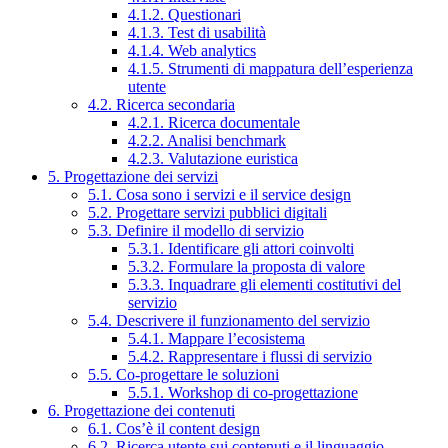
4.1.2. Questionari
4.1.3. Test di usabilità
4.1.4. Web analytics
4.1.5. Strumenti di mappatura dell’esperienza
utente
4.2. Ricerca secondaria
4.2.1. Ricerca documentale
4.2.2. Analisi benchmark
4.2.3. Valutazione euristica
5. Progettazione dei servizi
5.1. Cosa sono i servizi e il service design
5.2. Progettare servizi pubblici digitali
5.3. Definire il modello di servizio
5.3.1. Identificare gli attori coinvolti
5.3.2. Formulare la proposta di valore
5.3.3. Inquadrare gli elementi costitutivi del
servizio
5.4. Descrivere il funzionamento del servizio
5.4.1. Mappare l’ecosistema
5.4.2. Rappresentare i flussi di servizio
5.5. Co-progettare le soluzioni
5.5.1. Workshop di co-progettazione
6. Progettazione dei contenuti
6.1. Cos’è il content design
6.2. Ricerca utente sui contenuti e il linguaggio