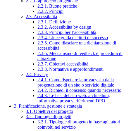
2.2. L’approccio progettuale
2.2.1. Buone pratiche
2.2.2. Principi
2.3. Accessibilità
2.3.1. Definizione
2.3.2. Accessibilità by design
2.3.3. Principi per l’accessibilità
2.3.4. Linee guida e criteri di successo
2.3.5. Come rilasciare una dichiarazione di
accessibilità
2.3.6. Meccanismo di feedback e procedura di
attuazione
2.3.7. Obiettivi accessibilità
2.3.8. Normativa e approfondimenti
2.4. Privacy
2.4.1. Come rispettare la privacy sin dalla
progettazione di un sito o servizio digitale
2.4.2. Richiedi il consenso quando necessario
2.4.3. Le basi del sito web: architettura,
informativa privacy, riferimenti DPO
3. Pianificazione, gestione e strategia
3.1. Obiettivi del progetto
3.2. Tipologie di progetti
3.2.1. Tipologie di progetto in base agli attori
coinvolti nel servizio