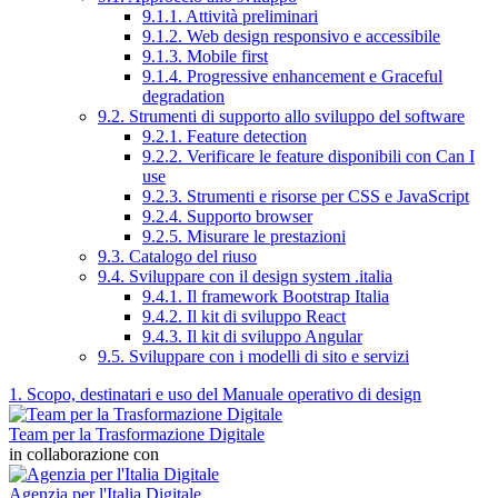
9.1.1. Attività preliminari
9.1.2. Web design responsivo e accessibile
9.1.3. Mobile first
9.1.4. Progressive enhancement e Graceful
degradation
9.2. Strumenti di supporto allo sviluppo del software
9.2.1. Feature detection
9.2.2. Verificare le feature disponibili con Can I
use
9.2.3. Strumenti e risorse per CSS e JavaScript
9.2.4. Supporto browser
9.2.5. Misurare le prestazioni
9.3. Catalogo del riuso
9.4. Sviluppare con il design system .italia
9.4.1. Il framework Bootstrap Italia
9.4.2. Il kit di sviluppo React
9.4.3. Il kit di sviluppo Angular
9.5. Sviluppare con i modelli di sito e servizi
1. Scopo, destinatari e uso del Manuale operativo di design
Team per la Trasformazione Digitale
in collaborazione con
Agenzia per l'Italia Digitale