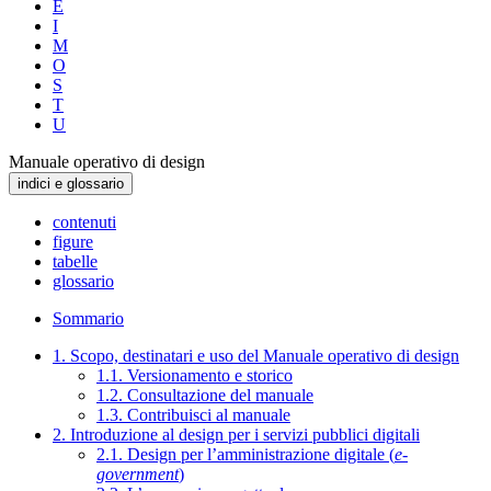
E
I
M
O
S
T
U
Manuale operativo di design
indici e glossario
contenuti
figure
tabelle
glossario
Sommario
1. Scopo, destinatari e uso del Manuale operativo di design
1.1. Versionamento e storico
1.2. Consultazione del manuale
1.3. Contribuisci al manuale
2. Introduzione al design per i servizi pubblici digitali
2.1. Design per l’amministrazione digitale (
e-
government
)