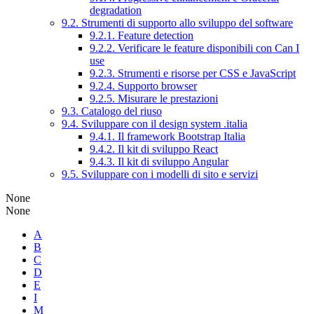
degradation
9.2. Strumenti di supporto allo sviluppo del software
9.2.1. Feature detection
9.2.2. Verificare le feature disponibili con Can I
use
9.2.3. Strumenti e risorse per CSS e JavaScript
9.2.4. Supporto browser
9.2.5. Misurare le prestazioni
9.3. Catalogo del riuso
9.4. Sviluppare con il design system .italia
9.4.1. Il framework Bootstrap Italia
9.4.2. Il kit di sviluppo React
9.4.3. Il kit di sviluppo Angular
9.5. Sviluppare con i modelli di sito e servizi
None
None
A
B
C
D
E
I
M