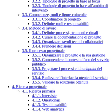
3.2.2. Tipologie di progetto in base al focus
3.2.3. Tipologie di progetto in base all’ambito di
intervento
3.3. Competenze, ruoli e figure coinvolte
3.3.1. Coordinatore di progetto
3.3.2. Definire ruoli e responsabilità
3.4. Metodo di lavoro
3.4.1. Definire processi, strumenti e rituali
3.4.2. Curare la documentazione di progetto
3.4.3. Organizzare tavoli tecnici collaborativi
3.4.4. Prendere decisioni
3.5. Il processo progettuale
3.5.1. Organizzare il progetto e la sua gestione
3.5.2. Comprendere il contesto d’uso del servizio
pubblico
3.5.3. Progettare i processi e i
touchpoint
del
servizio
3.5.4. Realizzare l’interfaccia utente del servizio
3.5.5. Validare la soluzione ottenuta
4. Ricerca progettuale
4.1. Ricerca primaria
4.1.1. Interviste
4.1.2. Questionari
4.1.3. Test di usabilità
4.1.4. Web analytics