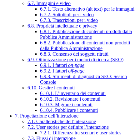
6.7. Immagini e video
6.7.1. Testo alternativo (alt text) per le immagini
6.7.2. Sottotitoli per i video
6.7.3. Trascrizioni per i video
6.8. Proprietà intellettuale e privacy
6.8.1. Pubblicazione di contenuti prodotti dalla
Pubblica Amministrazione
6.8.2. Pubblicazione di contenuti non prodotti
dalla Pubblica Amministrazione
6.8.3. Consenso dei soggetti ritratti
6.9. Ottimizzazione per i motori di ricerca (SEO)
6.9.1. I fattori
on-page
6.9.2. I fattori
off-page
6.9.3. Strumenti di diagnostica SEO: Search
Console
6.10. Gestire i contenuti
6.10.1. L’inventario dei contenuti
6.10.2. Revisionare i contenuti
6.10.3. Migrare i contenuti
6.10.4. Pubblicare i contenuti
7. Progettazione dell’interazione
7.1. Caratteristiche dell’interazione
7.2. User stories per definire l’interazione
7.2.1. Differenza tra scenari e user stories
7.3. Flussi di interazione