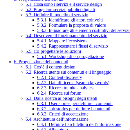
5.1. Cosa sono i servizi e il service design
5.2. Progettare servizi pubblici digitali
5.3. Definire il modello di servizio
5.3.1. Identificare gli attori coinvolti
5.3.2. Formulare la proposta di valore
5.3.3. Inquadrare gli elementi costitutivi del serviz
5.4. Descrivere il funzionamento del servizio
5.4.1. Mappare l’ecosistema
5.4.2. Rappresentare i flussi di servizio
5.5. Co-progettare le soluzioni
5.5.1. Workshop di co-progettazione
6. Progettazione dei contenuti
6.1. Cos’è il content design
6.2. Ricerca utente sui contenuti e il linguaggio
6.2.1. Content discovery
6.2.2. Dati di ricerca (search keywords)
6.2.3. Ricerca tramite analytics
6.2.4. Ricerca sui forum
6.3. Dalla ricerca ai bisogni degli utenti
6.3.1. User stories per definire i contenuti
6.3.2. Job stories per definire i contenuti
6.3.3. Criteri di accettazione
6.4. Architettura dell’informazione
6.4.1. Definire l’architettura dell’informazione
6.4.2. Alberatura