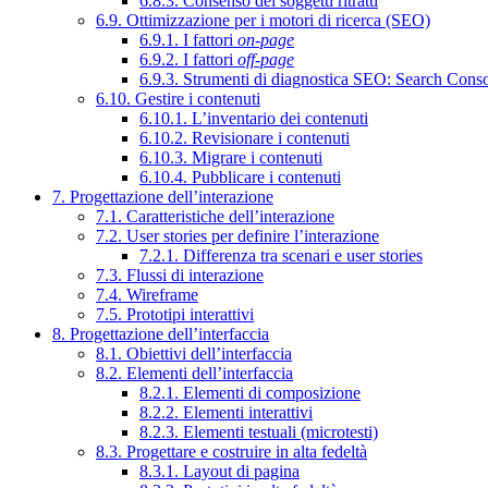
6.8.3. Consenso dei soggetti ritratti
6.9. Ottimizzazione per i motori di ricerca (SEO)
6.9.1. I fattori
on-page
6.9.2. I fattori
off-page
6.9.3. Strumenti di diagnostica SEO: Search Cons
6.10. Gestire i contenuti
6.10.1. L’inventario dei contenuti
6.10.2. Revisionare i contenuti
6.10.3. Migrare i contenuti
6.10.4. Pubblicare i contenuti
7. Progettazione dell’interazione
7.1. Caratteristiche dell’interazione
7.2. User stories per definire l’interazione
7.2.1. Differenza tra scenari e user stories
7.3. Flussi di interazione
7.4. Wireframe
7.5. Prototipi interattivi
8. Progettazione dell’interfaccia
8.1. Obiettivi dell’interfaccia
8.2. Elementi dell’interfaccia
8.2.1. Elementi di composizione
8.2.2. Elementi interattivi
8.2.3. Elementi testuali (microtesti)
8.3. Progettare e costruire in alta fedeltà
8.3.1. Layout di pagina