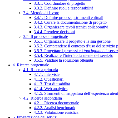
3.3.1. Coordinatore di progetto
3.3.2. Definire ruoli e responsabilità
3.4. Metodo di lavoro
3.4.1. Definire processi, strumenti e rituali
3.4.2. Curare la documentazione di progetto
3.4.3. Organizzare tavoli tecnici collaborativi
3.4.4. Prendere decisioni
3.5. Il processo progettuale
3.5.1. Organizzare il progetto e la sua gestione
3.5.2. Comprendere il contesto d’uso del servizio 
3.5.3. Progettare i processi e i
touchpoint
del servi
3.5.4. Realizzare l’interfaccia utente del servizio
3.5.5. Validare la soluzione ottenuta
4. Ricerca progettuale
4.1. Ricerca primaria
4.1.1. Interviste
4.1.2. Questionari
4.1.3. Test di usabilità
4.1.4. Web analytics
4.1.5. Strumenti di mappatura dell’esperienza uten
4.2. Ricerca secondaria
4.2.1. Ricerca documentale
4.2.2. Analisi benchmark
4.2.3. Valutazione euristica
5. Progettazione dei servizi