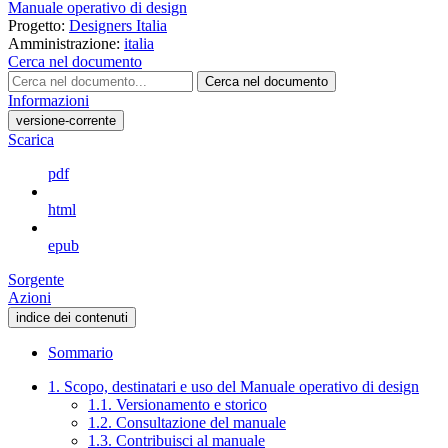
Manuale operativo di design
Progetto:
Designers Italia
Amministrazione:
italia
Cerca nel documento
Cerca nel documento
Informazioni
versione-corrente
Scarica
pdf
html
epub
Sorgente
Azioni
indice dei contenuti
Sommario
1. Scopo, destinatari e uso del Manuale operativo di design
1.1. Versionamento e storico
1.2. Consultazione del manuale
1.3. Contribuisci al manuale