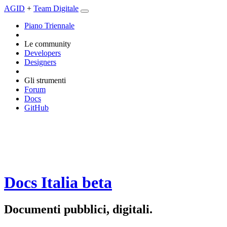
AGID
+
Team Digitale
Piano Triennale
Le community
Developers
Designers
Gli strumenti
Forum
Docs
GitHub
Docs Italia
beta
Documenti pubblici, digitali.