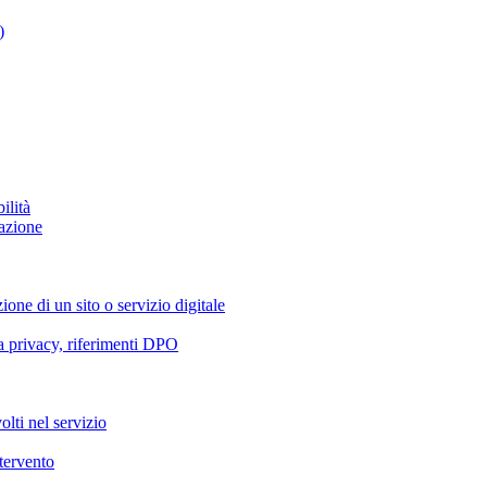
)
ilità
azione
ione di un sito o servizio digitale
va privacy, riferimenti DPO
olti nel servizio
ntervento