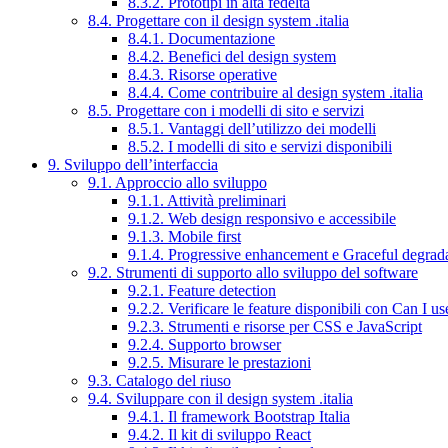
8.3.2. Prototipi in alta fedeltà
8.4. Progettare con il design system .italia
8.4.1. Documentazione
8.4.2. Benefici del design system
8.4.3. Risorse operative
8.4.4. Come contribuire al design system .italia
8.5. Progettare con i modelli di sito e servizi
8.5.1. Vantaggi dell’utilizzo dei modelli
8.5.2. I modelli di sito e servizi disponibili
9. Sviluppo dell’interfaccia
9.1. Approccio allo sviluppo
9.1.1. Attività preliminari
9.1.2. Web design responsivo e accessibile
9.1.3. Mobile first
9.1.4. Progressive enhancement e Graceful degrad
9.2. Strumenti di supporto allo sviluppo del software
9.2.1. Feature detection
9.2.2. Verificare le feature disponibili con Can I us
9.2.3. Strumenti e risorse per CSS e JavaScript
9.2.4. Supporto browser
9.2.5. Misurare le prestazioni
9.3. Catalogo del riuso
9.4. Sviluppare con il design system .italia
9.4.1. Il framework Bootstrap Italia
9.4.2. Il kit di sviluppo React