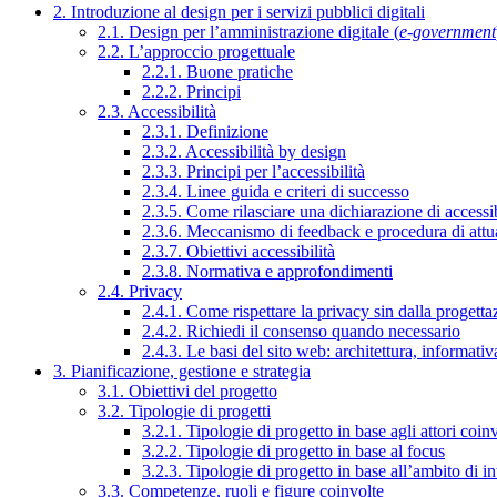
2. Introduzione al design per i servizi pubblici digitali
2.1. Design per l’amministrazione digitale (
e-government
2.2. L’approccio progettuale
2.2.1. Buone pratiche
2.2.2. Principi
2.3. Accessibilità
2.3.1. Definizione
2.3.2. Accessibilità by design
2.3.3. Principi per l’accessibilità
2.3.4. Linee guida e criteri di successo
2.3.5. Come rilasciare una dichiarazione di accessib
2.3.6. Meccanismo di feedback e procedura di attu
2.3.7. Obiettivi accessibilità
2.3.8. Normativa e approfondimenti
2.4. Privacy
2.4.1. Come rispettare la privacy sin dalla progettaz
2.4.2. Richiedi il consenso quando necessario
2.4.3. Le basi del sito web: architettura, informati
3. Pianificazione, gestione e strategia
3.1. Obiettivi del progetto
3.2. Tipologie di progetti
3.2.1. Tipologie di progetto in base agli attori coinv
3.2.2. Tipologie di progetto in base al focus
3.2.3. Tipologie di progetto in base all’ambito di i
3.3. Competenze, ruoli e figure coinvolte