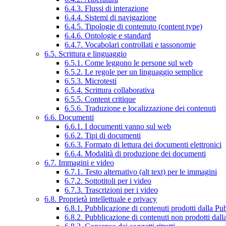
6.4.3. Flussi di interazione
6.4.4. Sistemi di navigazione
6.4.5. Tipologie di contenuto (content type)
6.4.6. Ontologie e standard
6.4.7. Vocabolari controllati e tassonomie
6.5. Scrittura e linguaggio
6.5.1. Come leggono le persone sul web
6.5.2. Le regole per un linguaggio semplice
6.5.3. Microtesti
6.5.4. Scrittura collaborativa
6.5.5. Content critique
6.5.6. Traduzione e localizzazione dei contenuti
6.6. Documenti
6.6.1. I documenti vanno sul web
6.6.2. Tipi di documenti
6.6.3. Formato di lettura dei documenti elettronici
6.6.4. Modalità di produzione dei documenti
6.7. Immagini e video
6.7.1. Testo alternativo (alt text) per le immagini
6.7.2. Sottotitoli per i video
6.7.3. Trascrizioni per i video
6.8. Proprietà intellettuale e privacy
6.8.1. Pubblicazione di contenuti prodotti dalla P
6.8.2. Pubblicazione di contenuti non prodotti dal