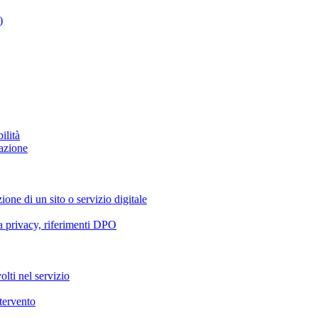
)
ilità
azione
ione di un sito o servizio digitale
va privacy, riferimenti DPO
olti nel servizio
ntervento