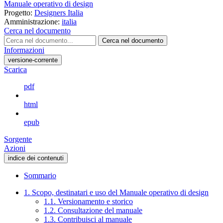
Manuale operativo di design
Progetto:
Designers Italia
Amministrazione:
italia
Cerca nel documento
Cerca nel documento
Informazioni
versione-corrente
Scarica
pdf
html
epub
Sorgente
Azioni
indice dei contenuti
Sommario
1. Scopo, destinatari e uso del Manuale operativo di design
1.1. Versionamento e storico
1.2. Consultazione del manuale
1.3. Contribuisci al manuale