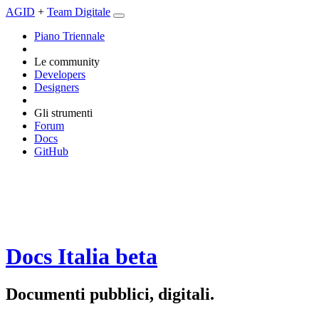
AGID
+
Team Digitale
Piano Triennale
Le community
Developers
Designers
Gli strumenti
Forum
Docs
GitHub
Docs Italia
beta
Documenti pubblici, digitali.