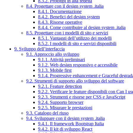
8.3.2. Prototipi in alta fedeltà
8.4. Progettare con il design system .italia
8.4.1. Documentazione
8.4.2. Benefici del design system
8.4.3. Risorse operative
8.4.4. Come contribuire al design system .italia
8.5. Progettare con i modelli di sito e servizi
8.5.1. Vantaggi dell’utilizzo dei modelli
8.5.2. I modelli di sito e servizi disponibili
9. Sviluppo dell’interfaccia
9.1. Approccio allo sviluppo
9.1.1. Attività preliminari
9.1.2. Web design responsivo e accessibile
9.1.3. Mobile first
9.1.4. Progressive enhancement e Graceful degrad
9.2. Strumenti di supporto allo sviluppo del software
9.2.1. Feature detection
9.2.2. Verificare le feature disponibili con Can I us
9.2.3. Strumenti e risorse per CSS e JavaScript
9.2.4. Supporto browser
9.2.5. Misurare le prestazioni
9.3. Catalogo del riuso
9.4. Sviluppare con il design system .italia
9.4.1. Il framework Bootstrap Italia
9.4.2. Il kit di sviluppo React