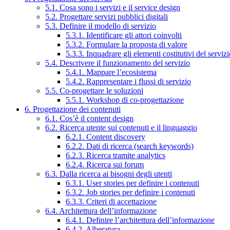
5.1. Cosa sono i servizi e il service design
5.2. Progettare servizi pubblici digitali
5.3. Definire il modello di servizio
5.3.1. Identificare gli attori coinvolti
5.3.2. Formulare la proposta di valore
5.3.3. Inquadrare gli elementi costitutivi del serviz
5.4. Descrivere il funzionamento del servizio
5.4.1. Mappare l’ecosistema
5.4.2. Rappresentare i flussi di servizio
5.5. Co-progettare le soluzioni
5.5.1. Workshop di co-progettazione
6. Progettazione dei contenuti
6.1. Cos’è il content design
6.2. Ricerca utente sui contenuti e il linguaggio
6.2.1. Content discovery
6.2.2. Dati di ricerca (search keywords)
6.2.3. Ricerca tramite analytics
6.2.4. Ricerca sui forum
6.3. Dalla ricerca ai bisogni degli utenti
6.3.1. User stories per definire i contenuti
6.3.2. Job stories per definire i contenuti
6.3.3. Criteri di accettazione
6.4. Architettura dell’informazione
6.4.1. Definire l’architettura dell’informazione
6.4.2. Alberatura