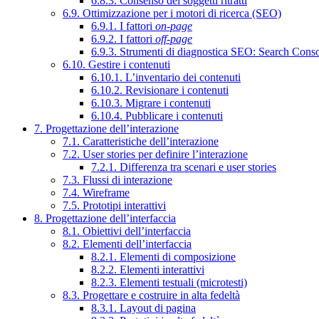
6.8.3. Consenso dei soggetti ritratti
6.9. Ottimizzazione per i motori di ricerca (SEO)
6.9.1. I fattori
on-page
6.9.2. I fattori
off-page
6.9.3. Strumenti di diagnostica SEO: Search Cons
6.10. Gestire i contenuti
6.10.1. L’inventario dei contenuti
6.10.2. Revisionare i contenuti
6.10.3. Migrare i contenuti
6.10.4. Pubblicare i contenuti
7. Progettazione dell’interazione
7.1. Caratteristiche dell’interazione
7.2. User stories per definire l’interazione
7.2.1. Differenza tra scenari e user stories
7.3. Flussi di interazione
7.4. Wireframe
7.5. Prototipi interattivi
8. Progettazione dell’interfaccia
8.1. Obiettivi dell’interfaccia
8.2. Elementi dell’interfaccia
8.2.1. Elementi di composizione
8.2.2. Elementi interattivi
8.2.3. Elementi testuali (microtesti)
8.3. Progettare e costruire in alta fedeltà
8.3.1. Layout di pagina