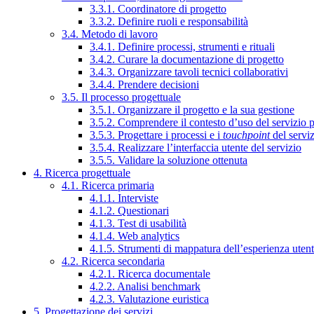
3.3.1. Coordinatore di progetto
3.3.2. Definire ruoli e responsabilità
3.4. Metodo di lavoro
3.4.1. Definire processi, strumenti e rituali
3.4.2. Curare la documentazione di progetto
3.4.3. Organizzare tavoli tecnici collaborativi
3.4.4. Prendere decisioni
3.5. Il processo progettuale
3.5.1. Organizzare il progetto e la sua gestione
3.5.2. Comprendere il contesto d’uso del servizio 
3.5.3. Progettare i processi e i
touchpoint
del servi
3.5.4. Realizzare l’interfaccia utente del servizio
3.5.5. Validare la soluzione ottenuta
4. Ricerca progettuale
4.1. Ricerca primaria
4.1.1. Interviste
4.1.2. Questionari
4.1.3. Test di usabilità
4.1.4. Web analytics
4.1.5. Strumenti di mappatura dell’esperienza uten
4.2. Ricerca secondaria
4.2.1. Ricerca documentale
4.2.2. Analisi benchmark
4.2.3. Valutazione euristica
5. Progettazione dei servizi