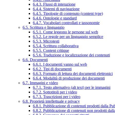
6.4.3. Flussi di interazione
6.4.4. Sistemi di navigazione
6.4.5. Tipologie di contenuto (content type)
6.4.6. Ontologie e standard
6.4.7. Vocabolari controllati e tassonomie
6.5. Scrittura e linguaggio
6.5.1. Come leggono le persone sul web
6.5.2. Le regole per un linguaggio semplice
6.5.3. Microtesti
6.5.4. Scrittura collaborativa
6.5.5. Content critique
6.5.6. Traduzione e localizzazione dei contenuti
6.6. Documenti
6.6.1. I documenti vanno sul web
6.6.2. Tipi di documenti
6.6.3. Formato di lettura dei documenti elettronici
6.6.4. Modalità di produzione dei documenti
6.7. Immagini e video
6.7.1. Testo alternativo (alt text) per le immagini
6.7.2. Sottotitoli per i video
6.7.3. Trascrizioni per i video
6.8. Proprietà intellettuale e privacy
6.8.1. Pubblicazione di contenuti prodotti dalla P
6.8.2. Pubblicazione di contenuti non prodotti dal