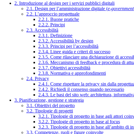
2. Introduzione al design per i servizi pubblici digitali
2.1. Design per l’amministrazione digitale (
e-government
2.2. L’approccio progettuale
2.2.1. Buone pratiche
2.2.2. Principi
2.3. Accessibilità
2.3.1. Definizione
2.3.2. Accessibilità by design
2.3.3. Principi per l’accessibilità
2.3.4. Linee guida e criteri di successo
2.3.5. Come rilasciare una dichiarazione di accessib
2.3.6. Meccanismo di feedback e procedura di attu
2.3.7. Obiettivi accessibilità
2.3.8. Normativa e approfondimenti
2.4. Privacy
2.4.1. Come rispettare la privacy sin dalla progettaz
2.4.2. Richiedi il consenso quando necessario
2.4.3. Le basi del sito web: architettura, informati
3. Pianificazione, gestione e strategia
3.1. Obiettivi del progetto
3.2. Tipologie di progetti
3.2.1. Tipologie di progetto in base agli attori coinv
3.2.2. Tipologie di progetto in base al focus
3.2.3. Tipologie di progetto in base all’ambito di i
3.3. Competenze, ruoli e figure coinvolte