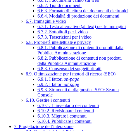
6.6.1. I documenti vanno sul web
6.6.2. Tipi di documenti
6.6.3. Formato di lettura dei documenti elettronici
6.6.4. Modalità di produzione dei documenti
6.7. Immagini e video
6.7.1. Testo alternativo (alt text) per le immagini
6.7.2. Sottotitoli per i video
6.7.3. Trascrizioni per i video
6.8. Proprietà intellettuale e privacy
6.8.1. Pubblicazione di contenuti prodotti dalla
Pubblica Amministrazione
6.8.2. Pubblicazione di contenuti non prodotti
dalla Pubblica Amministrazione
6.8.3. Consenso dei soggetti ritratti
6.9. Ottimizzazione per i motori di ricerca (SEO)
6.9.1. I fattori
on-page
6.9.2. I fattori
off-page
6.9.3. Strumenti di diagnostica SEO: Search
Console
6.10. Gestire i contenuti
6.10.1. L’inventario dei contenuti
6.10.2. Revisionare i contenuti
6.10.3. Migrare i contenuti
6.10.4. Pubblicare i contenuti
7. Progettazione dell’interazione