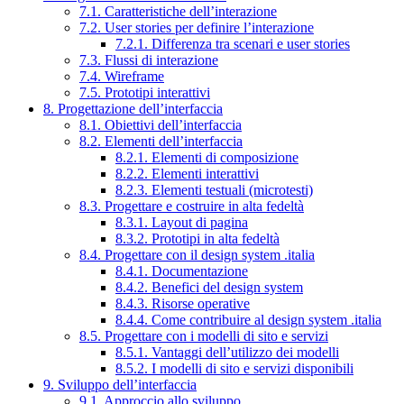
7.1. Caratteristiche dell’interazione
7.2. User stories per definire l’interazione
7.2.1. Differenza tra scenari e user stories
7.3. Flussi di interazione
7.4. Wireframe
7.5. Prototipi interattivi
8. Progettazione dell’interfaccia
8.1. Obiettivi dell’interfaccia
8.2. Elementi dell’interfaccia
8.2.1. Elementi di composizione
8.2.2. Elementi interattivi
8.2.3. Elementi testuali (microtesti)
8.3. Progettare e costruire in alta fedeltà
8.3.1. Layout di pagina
8.3.2. Prototipi in alta fedeltà
8.4. Progettare con il design system .italia
8.4.1. Documentazione
8.4.2. Benefici del design system
8.4.3. Risorse operative
8.4.4. Come contribuire al design system .italia
8.5. Progettare con i modelli di sito e servizi
8.5.1. Vantaggi dell’utilizzo dei modelli
8.5.2. I modelli di sito e servizi disponibili
9. Sviluppo dell’interfaccia
9.1. Approccio allo sviluppo