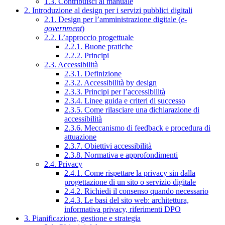
1.3. Contribuisci al manuale
2. Introduzione al design per i servizi pubblici digitali
2.1. Design per l’amministrazione digitale (
e-
government
)
2.2. L’approccio progettuale
2.2.1. Buone pratiche
2.2.2. Principi
2.3. Accessibilità
2.3.1. Definizione
2.3.2. Accessibilità by design
2.3.3. Principi per l’accessibilità
2.3.4. Linee guida e criteri di successo
2.3.5. Come rilasciare una dichiarazione di
accessibilità
2.3.6. Meccanismo di feedback e procedura di
attuazione
2.3.7. Obiettivi accessibilità
2.3.8. Normativa e approfondimenti
2.4. Privacy
2.4.1. Come rispettare la privacy sin dalla
progettazione di un sito o servizio digitale
2.4.2. Richiedi il consenso quando necessario
2.4.3. Le basi del sito web: architettura,
informativa privacy, riferimenti DPO
3. Pianificazione, gestione e strategia