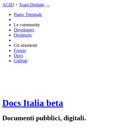
AGID
+
Team Digitale
Piano Triennale
Le community
Developers
Designers
Gli strumenti
Forum
Docs
GitHub
Docs Italia
beta
Documenti pubblici, digitali.