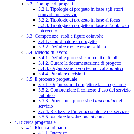
3.2. Tipologie di progetti
3.2.1. Tipologie di progetto in base agli attori
coinvolti nel servizio
3.2.2. Tipologie di progetto in base al focus
3.2.3. Tipologie di progetto in base all’ambito di
intervento
3.3. Competenze, ruoli e figure coinvolte
3.3.1. Coordinatore di progetto
3.3.2. Definire ruoli e responsabilità
3.4. Metodo di lavoro
3.4.1. Definire processi, strumenti e rituali
3.4.2. Curare la documentazione di progetto
3.4.3. Organizzare tavoli tecnici collaborativi
3.4.4. Prendere decisioni
3.5. Il processo progettuale
3.5.1. Organizzare il progetto e la sua gestione
3.5.2. Comprendere il contesto d’uso del servizio
pubblico
3.5.3. Progettare i processi e i
touchpoint
del
servizio
3.5.4. Realizzare l’interfaccia utente del servizio
3.5.5. Validare la soluzione ottenuta
4. Ricerca progettuale
4.1. Ricerca primaria
4.1.1. Interviste