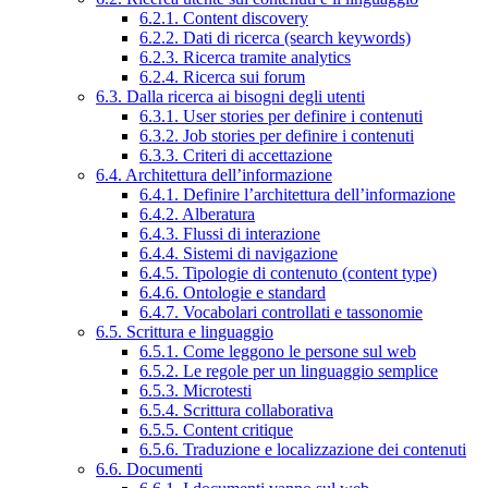
6.2.1. Content discovery
6.2.2. Dati di ricerca (search keywords)
6.2.3. Ricerca tramite analytics
6.2.4. Ricerca sui forum
6.3. Dalla ricerca ai bisogni degli utenti
6.3.1. User stories per definire i contenuti
6.3.2. Job stories per definire i contenuti
6.3.3. Criteri di accettazione
6.4. Architettura dell’informazione
6.4.1. Definire l’architettura dell’informazione
6.4.2. Alberatura
6.4.3. Flussi di interazione
6.4.4. Sistemi di navigazione
6.4.5. Tipologie di contenuto (content type)
6.4.6. Ontologie e standard
6.4.7. Vocabolari controllati e tassonomie
6.5. Scrittura e linguaggio
6.5.1. Come leggono le persone sul web
6.5.2. Le regole per un linguaggio semplice
6.5.3. Microtesti
6.5.4. Scrittura collaborativa
6.5.5. Content critique
6.5.6. Traduzione e localizzazione dei contenuti
6.6. Documenti