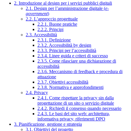
2. Introduzione al design per i servizi pubblici digitali
2.1. Design per l’amministrazione digitale (
e-
government
)
2.2. L’approccio progettuale
2.2.1. Buone pratiche
2.2.2. Principi
2.3. Accessibilità
2.3.1. Definizione
2.3.2. Accessibilità by design
2.3.3. Principi per l’accessibilità
2.3.4. Linee guida e criteri di successo
2.3.5. Come rilasciare una dichiarazione di
accessibilità
2.3.6. Meccanismo di feedback e procedura di
attuazione
2.3.7. Obiettivi accessibilità
2.3.8. Normativa e approfondimenti
2.4. Privacy
2.4.1. Come rispettare la privacy sin dalla
progettazione di un sito o servizio digitale
2.4.2. Richiedi il consenso quando necessario
2.4.3. Le basi del sito web: architettura,
informativa privacy, riferimenti DPO
3. Pianificazione, gestione e strategia
3.1. Obiettivi del progetto