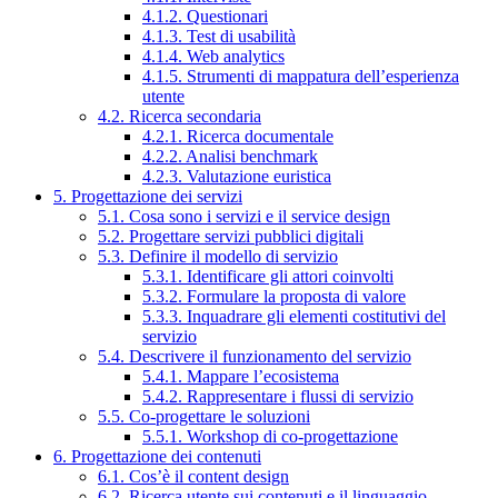
4.1.2. Questionari
4.1.3. Test di usabilità
4.1.4. Web analytics
4.1.5. Strumenti di mappatura dell’esperienza
utente
4.2. Ricerca secondaria
4.2.1. Ricerca documentale
4.2.2. Analisi benchmark
4.2.3. Valutazione euristica
5. Progettazione dei servizi
5.1. Cosa sono i servizi e il service design
5.2. Progettare servizi pubblici digitali
5.3. Definire il modello di servizio
5.3.1. Identificare gli attori coinvolti
5.3.2. Formulare la proposta di valore
5.3.3. Inquadrare gli elementi costitutivi del
servizio
5.4. Descrivere il funzionamento del servizio
5.4.1. Mappare l’ecosistema
5.4.2. Rappresentare i flussi di servizio
5.5. Co-progettare le soluzioni
5.5.1. Workshop di co-progettazione
6. Progettazione dei contenuti
6.1. Cos’è il content design
6.2. Ricerca utente sui contenuti e il linguaggio