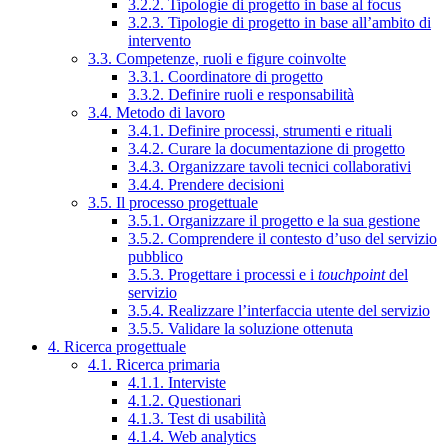
3.2.2. Tipologie di progetto in base al focus
3.2.3. Tipologie di progetto in base all’ambito di
intervento
3.3. Competenze, ruoli e figure coinvolte
3.3.1. Coordinatore di progetto
3.3.2. Definire ruoli e responsabilità
3.4. Metodo di lavoro
3.4.1. Definire processi, strumenti e rituali
3.4.2. Curare la documentazione di progetto
3.4.3. Organizzare tavoli tecnici collaborativi
3.4.4. Prendere decisioni
3.5. Il processo progettuale
3.5.1. Organizzare il progetto e la sua gestione
3.5.2. Comprendere il contesto d’uso del servizio
pubblico
3.5.3. Progettare i processi e i
touchpoint
del
servizio
3.5.4. Realizzare l’interfaccia utente del servizio
3.5.5. Validare la soluzione ottenuta
4. Ricerca progettuale
4.1. Ricerca primaria
4.1.1. Interviste
4.1.2. Questionari
4.1.3. Test di usabilità
4.1.4. Web analytics