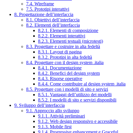
7.4. Wireframe
7.5. Prototipi interattivi
8. Progettazione dell’interfaccia
8.1. Obiettivi dell’interfaccia
8.2. Elementi dell’interfaccia
8.2.1. Elementi di composizione
8.2.2. Elementi interattivi
8.2.3. Elementi testuali (microtesti)
8.3. Progettare e costruire in alta fedeltà
8.3.1. Layout di pagina
8.3.2. Prototipi in alta fedeltà
8.4. Progettare con il design system .italia
8.4.1. Documentazione
8.4.2. Benefici del design system
8.4.3. Risorse operative
8.4.4. Come contribuire al design system .italia
8.5. Progettare con i modelli di sito e servizi
8.5.1. Vantaggi dell’utilizzo dei modelli
8.5.2. I modelli di sito e servizi disponibili
9. Sviluppo dell’interfaccia
9.1. Approccio allo sviluppo
9.1.1. Attività preliminari
9.1.2. Web design responsivo e accessibile
9.1.3. Mobile first
9.1.4. Progressive enhancement e Graceful