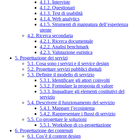
4.1.1. Interviste
4.1.2. Questionari
4.1.3. Test di usabilità
4.1.4. Web analytics
4.1.5. Strumenti di mappatura dell’esperienza
utente
4.2. Ricerca secondaria
4.2.1. Ricerca documentale
4.2.2. Analisi benchmark
4.2.3. Valutazione euristica
5. Progettazione dei servizi
5.1. Cosa sono i servizi e il service design
5.2. Progettare servizi pubblici digitali
5.3. Definire il modello di servizio
5.3.1. Identificare gli attori coinvolti
5.3.2. Formulare la proposta di valore
5.3.3. Inquadrare gli elementi costitutivi del
servizio
5.4. Descrivere il funzionamento del servizio
5.4.1. Mappare l’ecosistema
5.4.2. Rappresentare i flussi di servizio
5.5. Co-progettare le soluzioni
5.5.1. Workshop di co-progettazione
6. Progettazione dei contenuti
6.1. Cos’è il content design