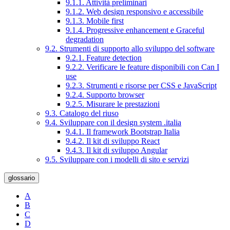
9.1.1. Attività preliminari
9.1.2. Web design responsivo e accessibile
9.1.3. Mobile first
9.1.4. Progressive enhancement e Graceful
degradation
9.2. Strumenti di supporto allo sviluppo del software
9.2.1. Feature detection
9.2.2. Verificare le feature disponibili con Can I
use
9.2.3. Strumenti e risorse per CSS e JavaScript
9.2.4. Supporto browser
9.2.5. Misurare le prestazioni
9.3. Catalogo del riuso
9.4. Sviluppare con il design system .italia
9.4.1. Il framework Bootstrap Italia
9.4.2. Il kit di sviluppo React
9.4.3. Il kit di sviluppo Angular
9.5. Sviluppare con i modelli di sito e servizi
glossario
A
B
C
D