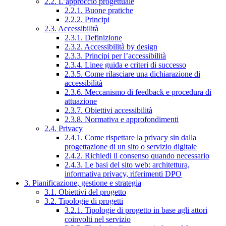
2.2. L’approccio progettuale
2.2.1. Buone pratiche
2.2.2. Principi
2.3. Accessibilità
2.3.1. Definizione
2.3.2. Accessibilità by design
2.3.3. Principi per l’accessibilità
2.3.4. Linee guida e criteri di successo
2.3.5. Come rilasciare una dichiarazione di
accessibilità
2.3.6. Meccanismo di feedback e procedura di
attuazione
2.3.7. Obiettivi accessibilità
2.3.8. Normativa e approfondimenti
2.4. Privacy
2.4.1. Come rispettare la privacy sin dalla
progettazione di un sito o servizio digitale
2.4.2. Richiedi il consenso quando necessario
2.4.3. Le basi del sito web: architettura,
informativa privacy, riferimenti DPO
3. Pianificazione, gestione e strategia
3.1. Obiettivi del progetto
3.2. Tipologie di progetti
3.2.1. Tipologie di progetto in base agli attori
coinvolti nel servizio