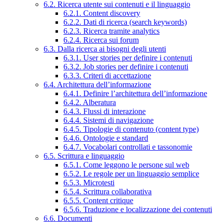
6.2. Ricerca utente sui contenuti e il linguaggio
6.2.1. Content discovery
6.2.2. Dati di ricerca (search keywords)
6.2.3. Ricerca tramite analytics
6.2.4. Ricerca sui forum
6.3. Dalla ricerca ai bisogni degli utenti
6.3.1. User stories per definire i contenuti
6.3.2. Job stories per definire i contenuti
6.3.3. Criteri di accettazione
6.4. Architettura dell’informazione
6.4.1. Definire l’architettura dell’informazione
6.4.2. Alberatura
6.4.3. Flussi di interazione
6.4.4. Sistemi di navigazione
6.4.5. Tipologie di contenuto (content type)
6.4.6. Ontologie e standard
6.4.7. Vocabolari controllati e tassonomie
6.5. Scrittura e linguaggio
6.5.1. Come leggono le persone sul web
6.5.2. Le regole per un linguaggio semplice
6.5.3. Microtesti
6.5.4. Scrittura collaborativa
6.5.5. Content critique
6.5.6. Traduzione e localizzazione dei contenuti
6.6. Documenti