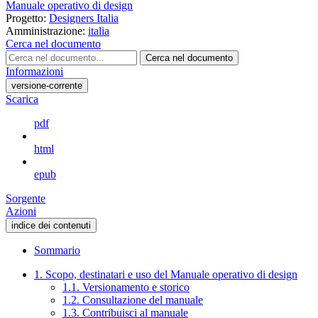
Manuale operativo di design
Progetto:
Designers Italia
Amministrazione:
italia
Cerca nel documento
Cerca nel documento
Informazioni
versione-corrente
Scarica
pdf
html
epub
Sorgente
Azioni
indice dei contenuti
Sommario
1. Scopo, destinatari e uso del Manuale operativo di design
1.1. Versionamento e storico
1.2. Consultazione del manuale
1.3. Contribuisci al manuale