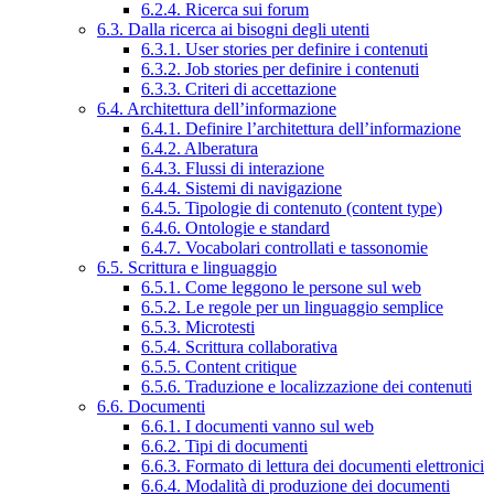
6.2.4. Ricerca sui forum
6.3. Dalla ricerca ai bisogni degli utenti
6.3.1. User stories per definire i contenuti
6.3.2. Job stories per definire i contenuti
6.3.3. Criteri di accettazione
6.4. Architettura dell’informazione
6.4.1. Definire l’architettura dell’informazione
6.4.2. Alberatura
6.4.3. Flussi di interazione
6.4.4. Sistemi di navigazione
6.4.5. Tipologie di contenuto (content type)
6.4.6. Ontologie e standard
6.4.7. Vocabolari controllati e tassonomie
6.5. Scrittura e linguaggio
6.5.1. Come leggono le persone sul web
6.5.2. Le regole per un linguaggio semplice
6.5.3. Microtesti
6.5.4. Scrittura collaborativa
6.5.5. Content critique
6.5.6. Traduzione e localizzazione dei contenuti
6.6. Documenti
6.6.1. I documenti vanno sul web
6.6.2. Tipi di documenti
6.6.3. Formato di lettura dei documenti elettronici
6.6.4. Modalità di produzione dei documenti