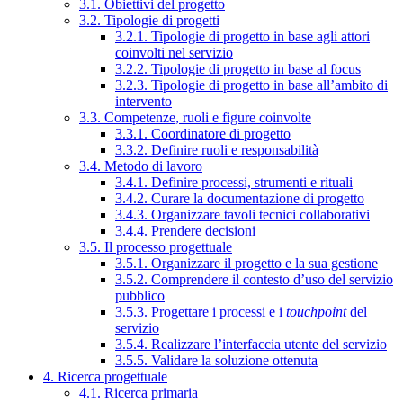
3.1. Obiettivi del progetto
3.2. Tipologie di progetti
3.2.1. Tipologie di progetto in base agli attori
coinvolti nel servizio
3.2.2. Tipologie di progetto in base al focus
3.2.3. Tipologie di progetto in base all’ambito di
intervento
3.3. Competenze, ruoli e figure coinvolte
3.3.1. Coordinatore di progetto
3.3.2. Definire ruoli e responsabilità
3.4. Metodo di lavoro
3.4.1. Definire processi, strumenti e rituali
3.4.2. Curare la documentazione di progetto
3.4.3. Organizzare tavoli tecnici collaborativi
3.4.4. Prendere decisioni
3.5. Il processo progettuale
3.5.1. Organizzare il progetto e la sua gestione
3.5.2. Comprendere il contesto d’uso del servizio
pubblico
3.5.3. Progettare i processi e i
touchpoint
del
servizio
3.5.4. Realizzare l’interfaccia utente del servizio
3.5.5. Validare la soluzione ottenuta
4. Ricerca progettuale
4.1. Ricerca primaria