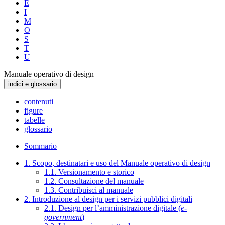
E
I
M
O
S
T
U
Manuale operativo di design
indici e glossario
contenuti
figure
tabelle
glossario
Sommario
1. Scopo, destinatari e uso del Manuale operativo di design
1.1. Versionamento e storico
1.2. Consultazione del manuale
1.3. Contribuisci al manuale
2. Introduzione al design per i servizi pubblici digitali
2.1. Design per l’amministrazione digitale (
e-
government
)