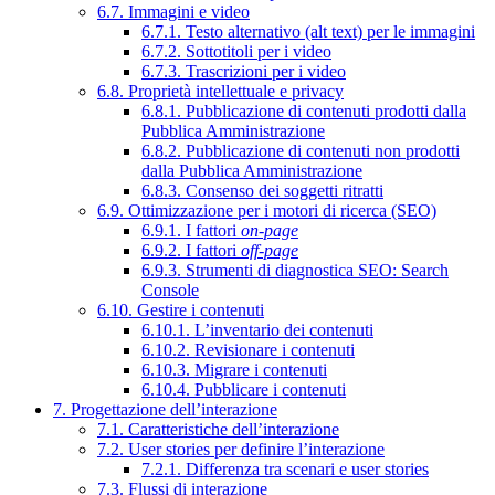
6.7. Immagini e video
6.7.1. Testo alternativo (alt text) per le immagini
6.7.2. Sottotitoli per i video
6.7.3. Trascrizioni per i video
6.8. Proprietà intellettuale e privacy
6.8.1. Pubblicazione di contenuti prodotti dalla
Pubblica Amministrazione
6.8.2. Pubblicazione di contenuti non prodotti
dalla Pubblica Amministrazione
6.8.3. Consenso dei soggetti ritratti
6.9. Ottimizzazione per i motori di ricerca (SEO)
6.9.1. I fattori
on-page
6.9.2. I fattori
off-page
6.9.3. Strumenti di diagnostica SEO: Search
Console
6.10. Gestire i contenuti
6.10.1. L’inventario dei contenuti
6.10.2. Revisionare i contenuti
6.10.3. Migrare i contenuti
6.10.4. Pubblicare i contenuti
7. Progettazione dell’interazione
7.1. Caratteristiche dell’interazione
7.2. User stories per definire l’interazione
7.2.1. Differenza tra scenari e user stories
7.3. Flussi di interazione