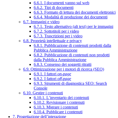
6.6.1. I documenti vanno sul web
6.6.2. Tipi di documenti
6.6.3. Formato di lettura dei documenti elettronici
6.6.4. Modalità di produzione dei documenti
6.7. Immagini e video
6.7.1. Testo alternativo (alt text) per le immagini
6.7.2. Sottotitoli per i video
6.7.3. Trascrizioni per i video
6.8. Proprietà intellettuale e privacy
6.8.1. Pubblicazione di contenuti prodotti dalla
Pubblica Amministrazione
6.8.2. Pubblicazione di contenuti non prodotti
dalla Pubblica Amministrazione
6.8.3. Consenso dei soggetti ritratti
6.9. Ottimizzazione per i motori di ricerca (SEO)
6.9.1. I fattori
on-page
6.9.2. I fattori
off-page
6.9.3. Strumenti di diagnostica SEO: Search
Console
6.10. Gestire i contenuti
6.10.1. L’inventario dei contenuti
6.10.2. Revisionare i contenuti
6.10.3. Migrare i contenuti
6.10.4. Pubblicare i contenuti
7. Progettazione dell’interazione