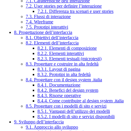
7.1. Caratteristiche dell’interazione
7.2. User stories per definire l’interazione
7.2.1. Differenza tra scenari e user stories
7.3. Flussi di interazione
7.4. Wireframe
7.5. Prototipi interattivi
8. Progettazione dell’interfaccia
8.1. Obiettivi dell’interfaccia
8.2. Elementi dell’interfaccia
8.2.1. Elementi di composizione
8.2.2. Elementi interattivi
8.2.3. Elementi testuali (microtesti)
8.3. Progettare e costruire in alta fedeltà
8.3.1. Layout di pagina
8.3.2. Prototipi in alta fedeltà
8.4. Progettare con il design system .italia
8.4.1. Documentazione
8.4.2. Benefici del design system
8.4.3. Risorse operative
8.4.4. Come contribuire al design system .italia
8.5. Progettare con i modelli di sito e servizi
8.5.1. Vantaggi dell’utilizzo dei modelli
8.5.2. I modelli di sito e servizi disponibili
9. Sviluppo dell’interfaccia
9.1. Approccio allo sviluppo