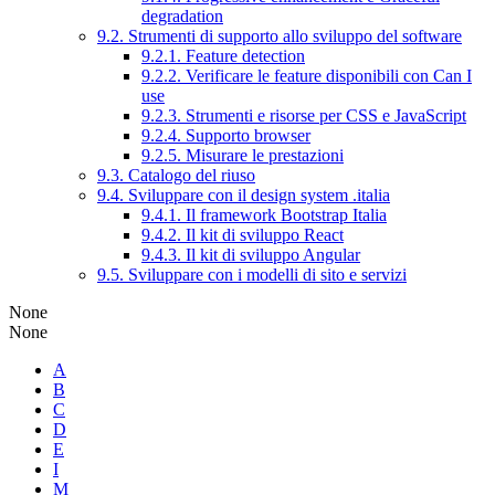
degradation
9.2. Strumenti di supporto allo sviluppo del software
9.2.1. Feature detection
9.2.2. Verificare le feature disponibili con Can I
use
9.2.3. Strumenti e risorse per CSS e JavaScript
9.2.4. Supporto browser
9.2.5. Misurare le prestazioni
9.3. Catalogo del riuso
9.4. Sviluppare con il design system .italia
9.4.1. Il framework Bootstrap Italia
9.4.2. Il kit di sviluppo React
9.4.3. Il kit di sviluppo Angular
9.5. Sviluppare con i modelli di sito e servizi
None
None
A
B
C
D
E
I
M