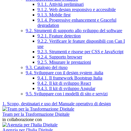
9.1.1. Attività preliminari
9.1.2. Web design responsivo e accessibile
9.1.3. Mobile first
9.1.4. Progressive enhancement e Graceful
degradation
9.2. Strumenti di supporto allo sviluppo del software
9.2.1. Feature detection
9.2.2. Verificare le feature disponibili con Can I
use
9.2.3. Strumenti e risorse per CSS e JavaScript
9.2.4. Supporto browser
9.2.5. Misurare le prestazioni
9.3. Catalogo del riuso
9.4. Sviluppare con il design system .italia
9.4.1. Il framework Bootstrap Italia
9.4.2. Il kit di sviluppo React
9.4.3. Il kit di sviluppo Angular
9.5. Sviluppare con i modelli di sito e servizi
1. Scopo, destinatari e uso del Manuale operativo di design
Team per la Trasformazione Digitale
in collaborazione con
Agenzia per l'Italia Digitale