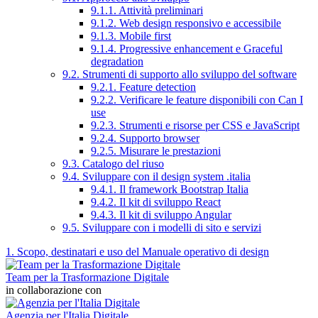
9.1.1. Attività preliminari
9.1.2. Web design responsivo e accessibile
9.1.3. Mobile first
9.1.4. Progressive enhancement e Graceful
degradation
9.2. Strumenti di supporto allo sviluppo del software
9.2.1. Feature detection
9.2.2. Verificare le feature disponibili con Can I
use
9.2.3. Strumenti e risorse per CSS e JavaScript
9.2.4. Supporto browser
9.2.5. Misurare le prestazioni
9.3. Catalogo del riuso
9.4. Sviluppare con il design system .italia
9.4.1. Il framework Bootstrap Italia
9.4.2. Il kit di sviluppo React
9.4.3. Il kit di sviluppo Angular
9.5. Sviluppare con i modelli di sito e servizi
1. Scopo, destinatari e uso del Manuale operativo di design
Team per la Trasformazione Digitale
in collaborazione con
Agenzia per l'Italia Digitale