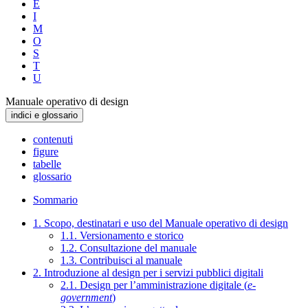
E
I
M
O
S
T
U
Manuale operativo di design
indici e glossario
contenuti
figure
tabelle
glossario
Sommario
1. Scopo, destinatari e uso del Manuale operativo di design
1.1. Versionamento e storico
1.2. Consultazione del manuale
1.3. Contribuisci al manuale
2. Introduzione al design per i servizi pubblici digitali
2.1. Design per l’amministrazione digitale (
e-
government
)