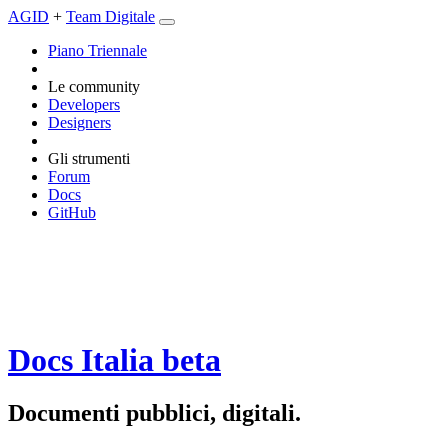
AGID
+
Team Digitale
Piano Triennale
Le community
Developers
Designers
Gli strumenti
Forum
Docs
GitHub
Docs Italia
beta
Documenti pubblici, digitali.