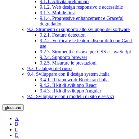
9.1.1. Attività preliminari
9.1.2. Web design responsivo e accessibile
9.1.3. Mobile first
9.1.4. Progressive enhancement e Graceful
degradation
9.2. Strumenti di supporto allo sviluppo del software
9.2.1. Feature detection
9.2.2. Verificare le feature disponibili con Can I
use
9.2.3. Strumenti e risorse per CSS e JavaScript
9.2.4. Supporto browser
9.2.5. Misurare le prestazioni
9.3. Catalogo del riuso
9.4. Sviluppare con il design system .italia
9.4.1. Il framework Bootstrap Italia
9.4.2. Il kit di sviluppo React
9.4.3. Il kit di sviluppo Angular
9.5. Sviluppare con i modelli di sito e servizi
glossario
A
B
C
D