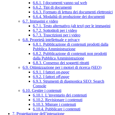
6.6.1. I documenti vanno sul web
6.6.2. Tipi di documenti
6.6.3. Formato di lettura dei documenti elettronici
6.6.4. Modalità di produzione dei documenti
6.7. Immagini e video
6.7.1. Testo alternativo (alt text) per le immagini
6.7.2. Sottotitoli per i video
6.7.3. Trascrizioni per i video
6.8. Proprietà intellettuale e privacy
6.8.1. Pubblicazione di contenuti prodotti dalla
Pubblica Amministrazione
6.8.2. Pubblicazione di contenuti non prodotti
dalla Pubblica Amministrazione
6.8.3. Consenso dei soggetti ritratti
6.9. Ottimizzazione per i motori di ricerca (SEO)
6.9.1. I fattori
on-page
6.9.2. I fattori
off-page
6.9.3. Strumenti di diagnostica SEO: Search
Console
6.10. Gestire i contenuti
6.10.1. L’inventario dei contenuti
6.10.2. Revisionare i contenuti
6.10.3. Migrare i contenuti
6.10.4. Pubblicare i contenuti
7. Progettazione dell’interazione