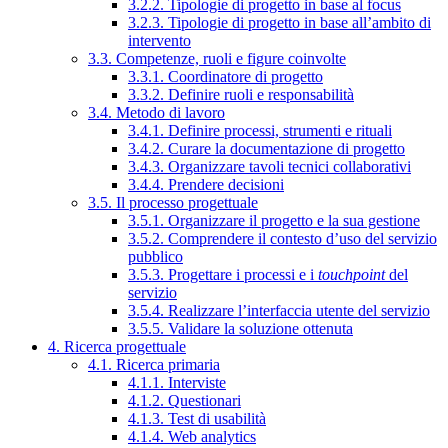
3.2.2. Tipologie di progetto in base al focus
3.2.3. Tipologie di progetto in base all’ambito di
intervento
3.3. Competenze, ruoli e figure coinvolte
3.3.1. Coordinatore di progetto
3.3.2. Definire ruoli e responsabilità
3.4. Metodo di lavoro
3.4.1. Definire processi, strumenti e rituali
3.4.2. Curare la documentazione di progetto
3.4.3. Organizzare tavoli tecnici collaborativi
3.4.4. Prendere decisioni
3.5. Il processo progettuale
3.5.1. Organizzare il progetto e la sua gestione
3.5.2. Comprendere il contesto d’uso del servizio
pubblico
3.5.3. Progettare i processi e i
touchpoint
del
servizio
3.5.4. Realizzare l’interfaccia utente del servizio
3.5.5. Validare la soluzione ottenuta
4. Ricerca progettuale
4.1. Ricerca primaria
4.1.1. Interviste
4.1.2. Questionari
4.1.3. Test di usabilità
4.1.4. Web analytics