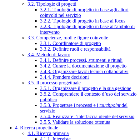
3.2. Tipologie di progetti
3.2.1. Tipologie di progetto in base agli attori
coinvolti nel servizio
3.2.2. Tipologie di progetto in base al focus
3.2.3. Tipologie di progetto in base all’ambito di
intervento
3.3. Competenze, ruoli e figure coinvolte
3.3.1. Coordinatore di progetto
3.3.2. Definire ruoli e responsabilità
3.4. Metodo di lavoro
3.4.1. Definire processi, strumenti e rituali
3.4.2. Curare la documentazione di progetto
3.4.3. Organizzare tavoli tecnici collaborativi
3.4.4. Prendere decisioni
3.5. Il processo progettuale
3.5.1. Organizzare il progetto e la sua gestione
3.5.2. Comprendere il contesto d’uso del servizio
pubblico
3.5.3. Progettare i processi e i
touchpoint
del
servizio
3.5.4. Realizzare l’interfaccia utente del servizio
3.5.5. Validare la soluzione ottenuta
4. Ricerca progettuale
4.1. Ricerca primaria
4.1.1. Interviste