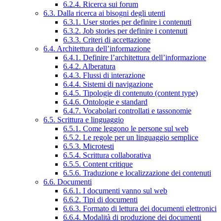
6.2.4. Ricerca sui forum
6.3. Dalla ricerca ai bisogni degli utenti
6.3.1. User stories per definire i contenuti
6.3.2. Job stories per definire i contenuti
6.3.3. Criteri di accettazione
6.4. Architettura dell’informazione
6.4.1. Definire l’architettura dell’informazione
6.4.2. Alberatura
6.4.3. Flussi di interazione
6.4.4. Sistemi di navigazione
6.4.5. Tipologie di contenuto (content type)
6.4.6. Ontologie e standard
6.4.7. Vocabolari controllati e tassonomie
6.5. Scrittura e linguaggio
6.5.1. Come leggono le persone sul web
6.5.2. Le regole per un linguaggio semplice
6.5.3. Microtesti
6.5.4. Scrittura collaborativa
6.5.5. Content critique
6.5.6. Traduzione e localizzazione dei contenuti
6.6. Documenti
6.6.1. I documenti vanno sul web
6.6.2. Tipi di documenti
6.6.3. Formato di lettura dei documenti elettronici
6.6.4. Modalità di produzione dei documenti