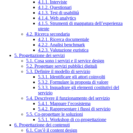
4.1.1. Interviste
4.1.2. Questionari
4.1.3. Test di usabilità
4.1.4. Web analytics
4.1.5. Strumenti di mappatura dell’esperienza
utente
4.2. Ricerca secondaria
4.2.1. Ricerca documentale
4.2.2. Analisi benchmark
4.2.3. Valutazione euristica
5. Progettazione dei servizi
5.1. Cosa sono i servizi e il service design
5.2. Progettare servizi pubblici digitali
5.3. Definire il modello di servizio
5.3.1. Identificare gli attori coinvolti
5.3.2. Formulare la proposta di valore
5.3.3. Inquadrare gli elementi costitutivi del
servizio
5.4. Descrivere il funzionamento del servizio
5.4.1. Mappare l’ecosistema
5.4.2. Rappresentare i flussi di servizio
5.5. Co-progettare le soluzioni
5.5.1. Workshop di co-progettazione
6. Progettazione dei contenuti
6.1. Cos’è il content design