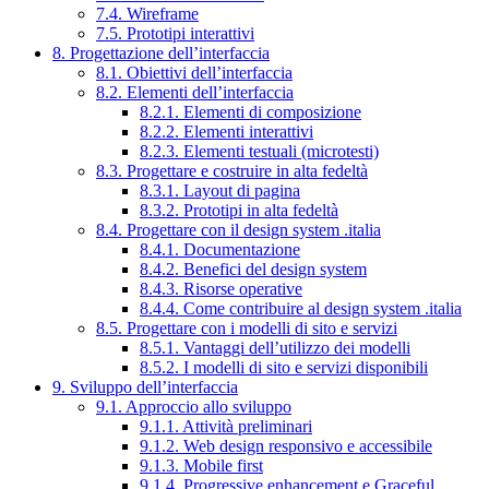
7.4. Wireframe
7.5. Prototipi interattivi
8. Progettazione dell’interfaccia
8.1. Obiettivi dell’interfaccia
8.2. Elementi dell’interfaccia
8.2.1. Elementi di composizione
8.2.2. Elementi interattivi
8.2.3. Elementi testuali (microtesti)
8.3. Progettare e costruire in alta fedeltà
8.3.1. Layout di pagina
8.3.2. Prototipi in alta fedeltà
8.4. Progettare con il design system .italia
8.4.1. Documentazione
8.4.2. Benefici del design system
8.4.3. Risorse operative
8.4.4. Come contribuire al design system .italia
8.5. Progettare con i modelli di sito e servizi
8.5.1. Vantaggi dell’utilizzo dei modelli
8.5.2. I modelli di sito e servizi disponibili
9. Sviluppo dell’interfaccia
9.1. Approccio allo sviluppo
9.1.1. Attività preliminari
9.1.2. Web design responsivo e accessibile
9.1.3. Mobile first
9.1.4. Progressive enhancement e Graceful