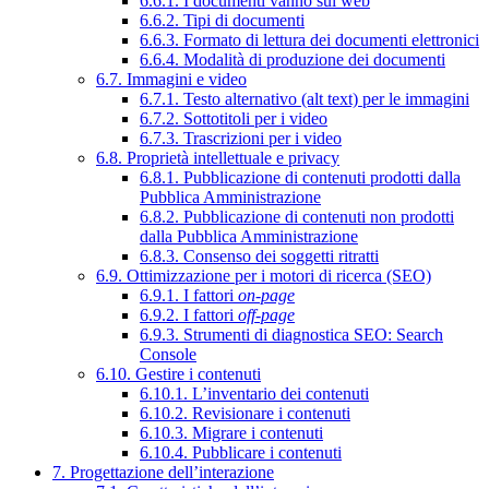
6.6.1. I documenti vanno sul web
6.6.2. Tipi di documenti
6.6.3. Formato di lettura dei documenti elettronici
6.6.4. Modalità di produzione dei documenti
6.7. Immagini e video
6.7.1. Testo alternativo (alt text) per le immagini
6.7.2. Sottotitoli per i video
6.7.3. Trascrizioni per i video
6.8. Proprietà intellettuale e privacy
6.8.1. Pubblicazione di contenuti prodotti dalla
Pubblica Amministrazione
6.8.2. Pubblicazione di contenuti non prodotti
dalla Pubblica Amministrazione
6.8.3. Consenso dei soggetti ritratti
6.9. Ottimizzazione per i motori di ricerca (SEO)
6.9.1. I fattori
on-page
6.9.2. I fattori
off-page
6.9.3. Strumenti di diagnostica SEO: Search
Console
6.10. Gestire i contenuti
6.10.1. L’inventario dei contenuti
6.10.2. Revisionare i contenuti
6.10.3. Migrare i contenuti
6.10.4. Pubblicare i contenuti
7. Progettazione dell’interazione