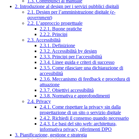
1.3. Contribuisci al manuale
2. Introduzione al design per i servizi pubblici digitali
2.1. Design per l’amministrazione digitale (
e-
government
)
2.2. L’approccio progettuale
2.2.1. Buone pratiche
2.2.2. Principi
2.3. Accessibilità
2.3.1. Definizione
2.3.2. Accessibilità by design
2.3.3. Principi per l’accessibilità
2.3.4. Linee guida e criteri di successo
2.3.5. Come rilasciare una dichiarazione di
accessibilità
2.3.6. Meccanismo di feedback e procedura di
attuazione
2.3.7. Obiettivi accessibilità
2.3.8. Normativa e approfondimenti
2.4. Privacy
2.4.1. Come rispettare la privacy sin dalla
progettazione di un sito o servizio digitale
2.4.2. Richiedi il consenso quando necessario
2.4.3. Le basi del sito web: architettura,
informativa privacy, riferimenti DPO
3. Pianificazione, gestione e strategia