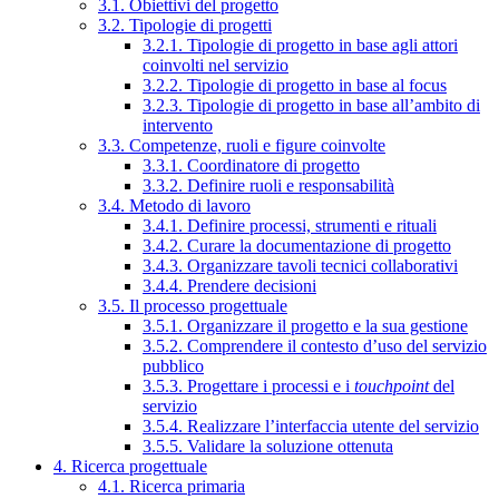
3.1. Obiettivi del progetto
3.2. Tipologie di progetti
3.2.1. Tipologie di progetto in base agli attori
coinvolti nel servizio
3.2.2. Tipologie di progetto in base al focus
3.2.3. Tipologie di progetto in base all’ambito di
intervento
3.3. Competenze, ruoli e figure coinvolte
3.3.1. Coordinatore di progetto
3.3.2. Definire ruoli e responsabilità
3.4. Metodo di lavoro
3.4.1. Definire processi, strumenti e rituali
3.4.2. Curare la documentazione di progetto
3.4.3. Organizzare tavoli tecnici collaborativi
3.4.4. Prendere decisioni
3.5. Il processo progettuale
3.5.1. Organizzare il progetto e la sua gestione
3.5.2. Comprendere il contesto d’uso del servizio
pubblico
3.5.3. Progettare i processi e i
touchpoint
del
servizio
3.5.4. Realizzare l’interfaccia utente del servizio
3.5.5. Validare la soluzione ottenuta
4. Ricerca progettuale
4.1. Ricerca primaria