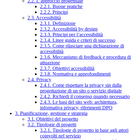
2.2. L’approccio progettuale
2.2.1. Buone pratiche
2.2.2. Principi
2.3. Accessibilità
2.3.1. Definizione
2.3.2. Accessibilità by design
2.3.3. Principi per l’accessibilità
2.3.4. Linee guida e criteri di successo
2.3.5. Come rilasciare una dichiarazione di
accessibilità
2.3.6. Meccanismo di feedback e procedura di
attuazione
2.3.7. Obiettivi accessibilità
2.3.8. Normativa e approfondimenti
2.4. Privacy
2.4.1. Come rispettare la privacy sin dalla
progettazione di un sito o servizio digitale
2.4.2. Richiedi il consenso quando necessario
2.4.3. Le basi del sito web: architettura,
informativa privacy, riferimenti DPO
3. Pianificazione, gestione e strategia
3.1. Obiettivi del progetto
3.2. Tipologie di progetti
3.2.1. Tipologie di progetto in base agli attori
coinvolti nel servizio