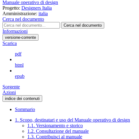
Manuale operativo di design
Progetto:
Designers Italia
Amministrazione:
italia
Cerca nel documento
Cerca nel documento
Informazioni
versione-corrente
Scarica
pdf
html
epub
Sorgente
Azioni
indice dei contenuti
Sommario
1. Scopo, destinatari e uso del Manuale operativo di design
1.1. Versionamento e storico
1.2. Consultazione del manuale
1.3. Contribuisci al manuale