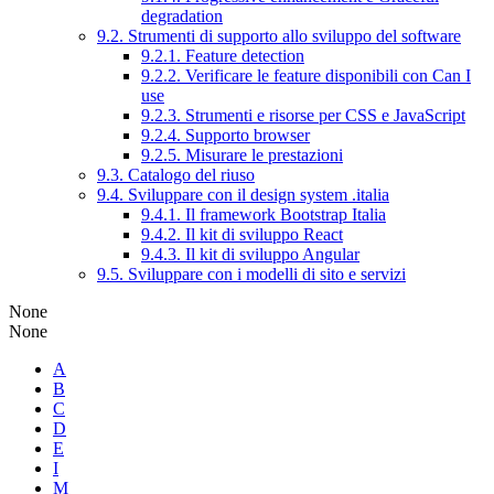
degradation
9.2. Strumenti di supporto allo sviluppo del software
9.2.1. Feature detection
9.2.2. Verificare le feature disponibili con Can I
use
9.2.3. Strumenti e risorse per CSS e JavaScript
9.2.4. Supporto browser
9.2.5. Misurare le prestazioni
9.3. Catalogo del riuso
9.4. Sviluppare con il design system .italia
9.4.1. Il framework Bootstrap Italia
9.4.2. Il kit di sviluppo React
9.4.3. Il kit di sviluppo Angular
9.5. Sviluppare con i modelli di sito e servizi
None
None
A
B
C
D
E
I
M