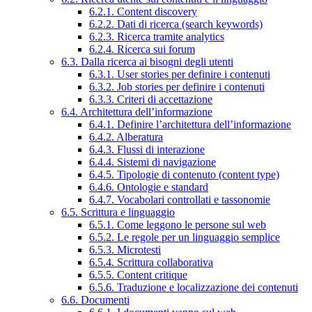
6.2.1. Content discovery
6.2.2. Dati di ricerca (search keywords)
6.2.3. Ricerca tramite analytics
6.2.4. Ricerca sui forum
6.3. Dalla ricerca ai bisogni degli utenti
6.3.1. User stories per definire i contenuti
6.3.2. Job stories per definire i contenuti
6.3.3. Criteri di accettazione
6.4. Architettura dell’informazione
6.4.1. Definire l’architettura dell’informazione
6.4.2. Alberatura
6.4.3. Flussi di interazione
6.4.4. Sistemi di navigazione
6.4.5. Tipologie di contenuto (content type)
6.4.6. Ontologie e standard
6.4.7. Vocabolari controllati e tassonomie
6.5. Scrittura e linguaggio
6.5.1. Come leggono le persone sul web
6.5.2. Le regole per un linguaggio semplice
6.5.3. Microtesti
6.5.4. Scrittura collaborativa
6.5.5. Content critique
6.5.6. Traduzione e localizzazione dei contenuti
6.6. Documenti