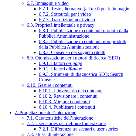
6.7. Immagini e video
6.7.1. Testo alternativo (alt text) per le immagini
6.7.2. Sottotitoli per i video
6.7.3. Trascrizioni per i video
6.8. Proprietà intellettuale e privacy
6.8.1. Pubblicazione di contenuti prodotti dalla
Pubblica Amministrazione
6.8.2. Pubblicazione di contenuti non prodotti
dalla Pubblica Amministrazione
6.8.3. Consenso dei soggetti ritratti
6.9. Ottimizzazione per i motori di ricerca (SEO)
6.9.1. I fattori
on-page
6.9.2. I fattori
off-page
6.9.3. Strumenti di diagnostica SEO: Search
Console
6.10. Gestire i contenuti
6.10.1. L’inventario dei contenuti
6.10.2. Revisionare i contenuti
6.10.3. Migrare i contenuti
6.10.4. Pubblicare i contenuti
7. Progettazione dell’interazione
7.1. Caratteristiche dell’interazione
7.2. User stories per definire l’interazione
7.2.1. Differenza tra scenari e user stories
7.3. Flussi di interazione