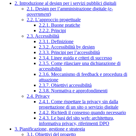
2. Introduzione al design per i servizi pubblici digitali
2.1. Design per l’amministrazione digitale (
e-
government
)
2.2. L’approccio progettuale
2.2.1. Buone pratiche
2.2.2. Principi
2.3. Accessibilità
2.3.1. Definizione
2.3.2. Accessibilità by design
2.3.3. Principi per l’accessibilità
2.3.4. Linee guida e criteri di successo
2.3.5. Come rilasciare una dichiarazione di
accessibilità
2.3.6. Meccanismo di feedback e procedura di
attuazione
2.3.7. Obiettivi accessibilità
2.3.8. Normativa e approfondimenti
2.4. Privacy
2.4.1. Come rispettare la privacy sin dalla
progettazione di un sito o servizio digitale
2.4.2. Richiedi il consenso quando necessario
2.4.3. Le basi del sito web: architettura,
informativa privacy, riferimenti DPO
3. Pianificazione, gestione e strategia
3.1. Obiettivi del progetto