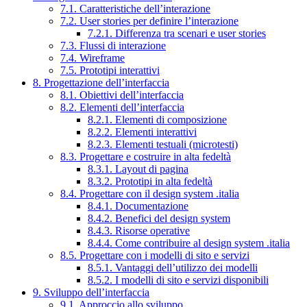
7.1. Caratteristiche dell’interazione
7.2. User stories per definire l’interazione
7.2.1. Differenza tra scenari e user stories
7.3. Flussi di interazione
7.4. Wireframe
7.5. Prototipi interattivi
8. Progettazione dell’interfaccia
8.1. Obiettivi dell’interfaccia
8.2. Elementi dell’interfaccia
8.2.1. Elementi di composizione
8.2.2. Elementi interattivi
8.2.3. Elementi testuali (microtesti)
8.3. Progettare e costruire in alta fedeltà
8.3.1. Layout di pagina
8.3.2. Prototipi in alta fedeltà
8.4. Progettare con il design system .italia
8.4.1. Documentazione
8.4.2. Benefici del design system
8.4.3. Risorse operative
8.4.4. Come contribuire al design system .italia
8.5. Progettare con i modelli di sito e servizi
8.5.1. Vantaggi dell’utilizzo dei modelli
8.5.2. I modelli di sito e servizi disponibili
9. Sviluppo dell’interfaccia
9.1. Approccio allo sviluppo