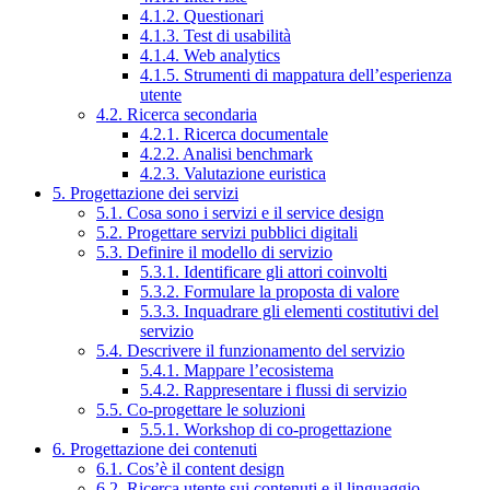
4.1.2. Questionari
4.1.3. Test di usabilità
4.1.4. Web analytics
4.1.5. Strumenti di mappatura dell’esperienza
utente
4.2. Ricerca secondaria
4.2.1. Ricerca documentale
4.2.2. Analisi benchmark
4.2.3. Valutazione euristica
5. Progettazione dei servizi
5.1. Cosa sono i servizi e il service design
5.2. Progettare servizi pubblici digitali
5.3. Definire il modello di servizio
5.3.1. Identificare gli attori coinvolti
5.3.2. Formulare la proposta di valore
5.3.3. Inquadrare gli elementi costitutivi del
servizio
5.4. Descrivere il funzionamento del servizio
5.4.1. Mappare l’ecosistema
5.4.2. Rappresentare i flussi di servizio
5.5. Co-progettare le soluzioni
5.5.1. Workshop di co-progettazione
6. Progettazione dei contenuti
6.1. Cos’è il content design
6.2. Ricerca utente sui contenuti e il linguaggio