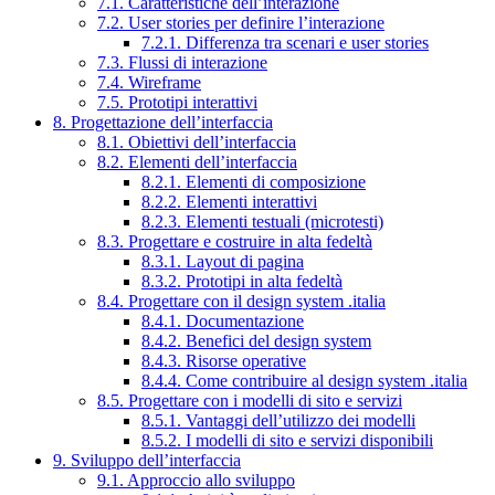
7.1. Caratteristiche dell’interazione
7.2. User stories per definire l’interazione
7.2.1. Differenza tra scenari e user stories
7.3. Flussi di interazione
7.4. Wireframe
7.5. Prototipi interattivi
8. Progettazione dell’interfaccia
8.1. Obiettivi dell’interfaccia
8.2. Elementi dell’interfaccia
8.2.1. Elementi di composizione
8.2.2. Elementi interattivi
8.2.3. Elementi testuali (microtesti)
8.3. Progettare e costruire in alta fedeltà
8.3.1. Layout di pagina
8.3.2. Prototipi in alta fedeltà
8.4. Progettare con il design system .italia
8.4.1. Documentazione
8.4.2. Benefici del design system
8.4.3. Risorse operative
8.4.4. Come contribuire al design system .italia
8.5. Progettare con i modelli di sito e servizi
8.5.1. Vantaggi dell’utilizzo dei modelli
8.5.2. I modelli di sito e servizi disponibili
9. Sviluppo dell’interfaccia
9.1. Approccio allo sviluppo