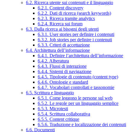
6.2. Ricerca utente sui contenuti e il linguaggio
6.2.1. Content discovery
6.2.2. Dati di ricerca (search keywords)
6.2.3. Ricerca tramite analytics
6.2.4. Ricerca sui forum
6.3. Dalla ricerca ai bisogni degli utenti
6.3.1. User stories per definire i contenuti
6.3.2. Job stories per definire i contenuti
6.3.3. Criteri di accettazione
6.4. Architettura dell’informazione
6.4.1. Definire l’architettura dell’informazione
6.4.2. Alberatura
6.4.3. Flussi di interazione
6.4.4. Sistemi di navigazione
6.4.5. Tipologie di contenuto (content type)
6.4.6. Ontologie e standard
6.4.7. Vocabolari controllati e tassonomie
6.5. Scrittura e linguaggio
6.5.1. Come leggono le persone sul web
6.5.2. Le regole per un linguaggio semplice
6.5.3. Microtesti
6.5.4. Scrittura collaborativa
6.5.5. Content critique
6.5.6. Traduzione e localizzazione dei contenuti
6.6. Documenti