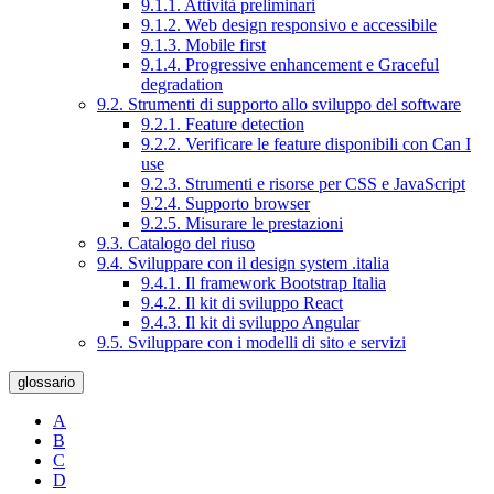
9.1.1. Attività preliminari
9.1.2. Web design responsivo e accessibile
9.1.3. Mobile first
9.1.4. Progressive enhancement e Graceful
degradation
9.2. Strumenti di supporto allo sviluppo del software
9.2.1. Feature detection
9.2.2. Verificare le feature disponibili con Can I
use
9.2.3. Strumenti e risorse per CSS e JavaScript
9.2.4. Supporto browser
9.2.5. Misurare le prestazioni
9.3. Catalogo del riuso
9.4. Sviluppare con il design system .italia
9.4.1. Il framework Bootstrap Italia
9.4.2. Il kit di sviluppo React
9.4.3. Il kit di sviluppo Angular
9.5. Sviluppare con i modelli di sito e servizi
glossario
A
B
C
D