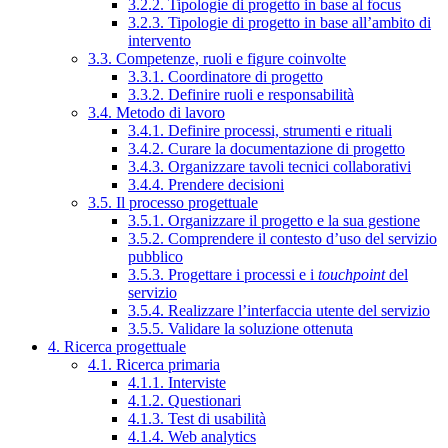
3.2.2. Tipologie di progetto in base al focus
3.2.3. Tipologie di progetto in base all’ambito di
intervento
3.3. Competenze, ruoli e figure coinvolte
3.3.1. Coordinatore di progetto
3.3.2. Definire ruoli e responsabilità
3.4. Metodo di lavoro
3.4.1. Definire processi, strumenti e rituali
3.4.2. Curare la documentazione di progetto
3.4.3. Organizzare tavoli tecnici collaborativi
3.4.4. Prendere decisioni
3.5. Il processo progettuale
3.5.1. Organizzare il progetto e la sua gestione
3.5.2. Comprendere il contesto d’uso del servizio
pubblico
3.5.3. Progettare i processi e i
touchpoint
del
servizio
3.5.4. Realizzare l’interfaccia utente del servizio
3.5.5. Validare la soluzione ottenuta
4. Ricerca progettuale
4.1. Ricerca primaria
4.1.1. Interviste
4.1.2. Questionari
4.1.3. Test di usabilità
4.1.4. Web analytics