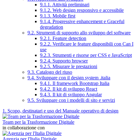
9.1.1. Attività preliminari
9.1.2. Web design responsivo e accessibile
9.1.3. Mobile first
9.1.4. Progressive enhancement e Graceful
degradation
9.2. Strumenti di supporto allo sviluppo del software
9.2.1. Feature detection
9.2.2. Verificare le feature disponibili con Can I
use
9.2.3. Strumenti e risorse per CSS e JavaScript
9.2.4. Supporto browser
9.2.5. Misurare le prestazioni
9.3. Catalogo del riuso
9.4. Sviluppare con il design system .italia
9.4.1. Il framework Bootstrap Italia
9.4.2. Il kit di sviluppo React
9.4.3. Il kit di sviluppo Angular
9.5. Sviluppare con i modelli di sito e servizi
1. Scopo, destinatari e uso del Manuale operativo di design
Team per la Trasformazione Digitale
in collaborazione con
Agenzia per l'Italia Digitale