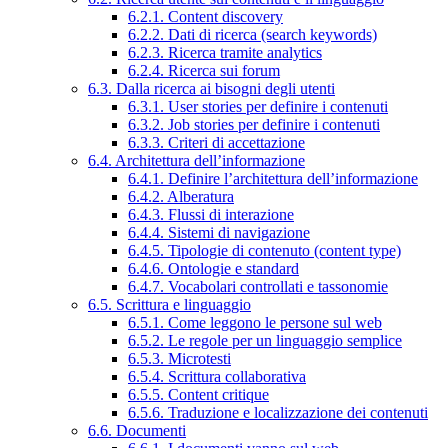
6.2.1. Content discovery
6.2.2. Dati di ricerca (search keywords)
6.2.3. Ricerca tramite analytics
6.2.4. Ricerca sui forum
6.3. Dalla ricerca ai bisogni degli utenti
6.3.1. User stories per definire i contenuti
6.3.2. Job stories per definire i contenuti
6.3.3. Criteri di accettazione
6.4. Architettura dell’informazione
6.4.1. Definire l’architettura dell’informazione
6.4.2. Alberatura
6.4.3. Flussi di interazione
6.4.4. Sistemi di navigazione
6.4.5. Tipologie di contenuto (content type)
6.4.6. Ontologie e standard
6.4.7. Vocabolari controllati e tassonomie
6.5. Scrittura e linguaggio
6.5.1. Come leggono le persone sul web
6.5.2. Le regole per un linguaggio semplice
6.5.3. Microtesti
6.5.4. Scrittura collaborativa
6.5.5. Content critique
6.5.6. Traduzione e localizzazione dei contenuti
6.6. Documenti