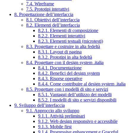
7.4. Wireframe
7.5. Prototipi interattivi
8. Progettazione dell’interfaccia
8.1. Obiettivi dell’interfaccia
8.2. Elementi dell’interfaccia
8.2.1. Elementi di composizione
8.2.2. Elementi interattivi
8.2.3. Elementi testuali (microtesti)
8.3. Progettare e costruire in alta fedeltà
8.3.1. Layout di pagina
8.3.2. Prototipi in alta fedeltà
8.4. Progettare con il design system .italia
8.4.1. Documentazione
8.4.2. Benefici del design system
8.4.3. Risorse operative
8.4.4. Come contribuire al design system .italia
8.5. Progettare con i modelli di sito e servizi
8.5.1. Vantaggi dell’utilizzo dei modelli
8.5.2. I modelli di sito e servizi disponibili
9. Sviluppo dell’interfaccia
9.1. Approccio allo sviluppo
9.1.1. Attività preliminari
9.1.2. Web design responsivo e accessibile
9.1.3. Mobile first
9.1.4. Progressive enhancement e Graceful