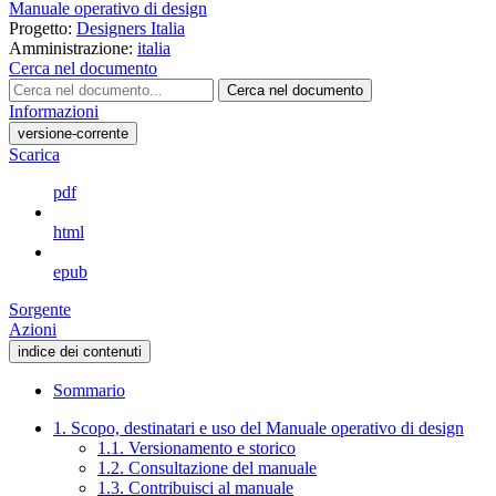
Manuale operativo di design
Progetto:
Designers Italia
Amministrazione:
italia
Cerca nel documento
Cerca nel documento
Informazioni
versione-corrente
Scarica
pdf
html
epub
Sorgente
Azioni
indice dei contenuti
Sommario
1. Scopo, destinatari e uso del Manuale operativo di design
1.1. Versionamento e storico
1.2. Consultazione del manuale
1.3. Contribuisci al manuale