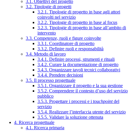
3.1. Obiettivi del progetto
3.2. Tipologie di progetti
3.2.1. Tipologie di progetto in base agli attori
coinvolti nel servizio
3.2.2. Tipologie di progetto in base al focus
3.2.3. Tipologie di progetto in base all’ambito di
intervento
3.3. Competenze, ruoli e figure coinvolte
3.3.1. Coordinatore di progetto
3.3.2. Definire ruoli e responsabilità
3.4. Metodo di lavoro
3.4.1. Definire processi, strumenti e rituali
3.4.2. Curare la documentazione di progetto
3.4.3. Organizzare tavoli tecnici collaborativi
3.4.4. Prendere decisioni
3.5. Il processo progettuale
3.5.1. Organizzare il progetto e la sua gestione
3.5.2. Comprendere il contesto d’uso del servizio
pubblico
3.5.3. Progettare i processi e i
touchpoint
del
servizio
3.5.4. Realizzare l’interfaccia utente del servizio
3.5.5. Validare la soluzione ottenuta
4. Ricerca progettuale
4.1. Ricerca primaria