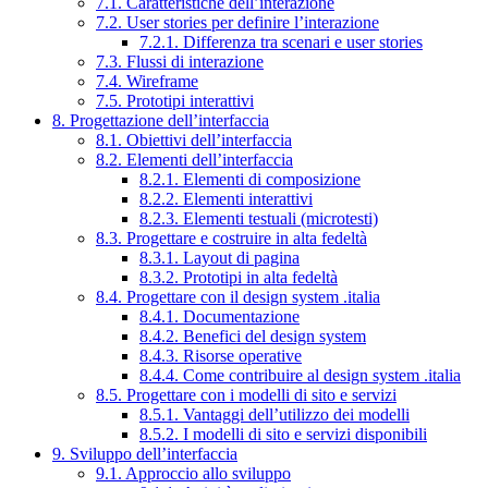
7.1. Caratteristiche dell’interazione
7.2. User stories per definire l’interazione
7.2.1. Differenza tra scenari e user stories
7.3. Flussi di interazione
7.4. Wireframe
7.5. Prototipi interattivi
8. Progettazione dell’interfaccia
8.1. Obiettivi dell’interfaccia
8.2. Elementi dell’interfaccia
8.2.1. Elementi di composizione
8.2.2. Elementi interattivi
8.2.3. Elementi testuali (microtesti)
8.3. Progettare e costruire in alta fedeltà
8.3.1. Layout di pagina
8.3.2. Prototipi in alta fedeltà
8.4. Progettare con il design system .italia
8.4.1. Documentazione
8.4.2. Benefici del design system
8.4.3. Risorse operative
8.4.4. Come contribuire al design system .italia
8.5. Progettare con i modelli di sito e servizi
8.5.1. Vantaggi dell’utilizzo dei modelli
8.5.2. I modelli di sito e servizi disponibili
9. Sviluppo dell’interfaccia
9.1. Approccio allo sviluppo