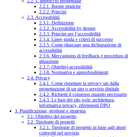
2.2. L’approccio progettuale
2.2.1. Buone pratiche
2.2.2. Principi
2.3. Accessibilità
2.3.1. Definizione
2.3.2. Accessibilità by design
2.3.3. Principi per l’accessibilità
2.3.4. Linee guida e criteri di successo
2.3.5. Come rilasciare una dichiarazione di
accessibilità
2.3.6. Meccanismo di feedback e procedura di
attuazione
2.3.7. Obiettivi accessibilità
2.3.8. Normativa e approfondimenti
2.4. Privacy
2.4.1. Come rispettare la privacy sin dalla
progettazione di un sito o servizio digitale
2.4.2. Richiedi il consenso quando necessario
2.4.3. Le basi del sito web: architettura,
informativa privacy, riferimenti DPO
3. Pianificazione, gestione e strategia
3.1. Obiettivi del progetto
3.2. Tipologie di progetti
3.2.1. Tipologie di progetto in base agli attori
coinvolti nel servizio