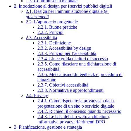
1.3. Contribuisci al manuale
2. Introduzione al design per i servizi pubblici digitali
2.1. Design per l’amministrazione digitale (
e-
government
)
2.2. L’approccio progettuale
2.2.1. Buone pratiche
2.2.2. Principi
2.3. Accessibilità
2.3.1. Definizione
2.3.2. Accessibilità by design
2.3.3. Principi per l’accessibilità
2.3.4. Linee guida e criteri di successo
2.3.5. Come rilasciare una dichiarazione di
accessibilità
2.3.6. Meccanismo di feedback e procedura di
attuazione
2.3.7. Obiettivi accessibilità
2.3.8. Normativa e approfondimenti
2.4. Privacy
2.4.1. Come rispettare la privacy sin dalla
progettazione di un sito o servizio digitale
2.4.2. Richiedi il consenso quando necessario
2.4.3. Le basi del sito web: architettura,
informativa privacy, riferimenti DPO
3. Pianificazione, gestione e strategia