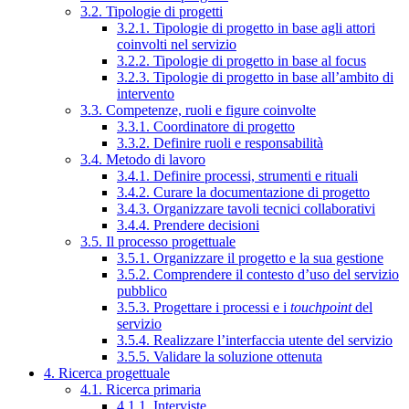
3.2. Tipologie di progetti
3.2.1. Tipologie di progetto in base agli attori
coinvolti nel servizio
3.2.2. Tipologie di progetto in base al focus
3.2.3. Tipologie di progetto in base all’ambito di
intervento
3.3. Competenze, ruoli e figure coinvolte
3.3.1. Coordinatore di progetto
3.3.2. Definire ruoli e responsabilità
3.4. Metodo di lavoro
3.4.1. Definire processi, strumenti e rituali
3.4.2. Curare la documentazione di progetto
3.4.3. Organizzare tavoli tecnici collaborativi
3.4.4. Prendere decisioni
3.5. Il processo progettuale
3.5.1. Organizzare il progetto e la sua gestione
3.5.2. Comprendere il contesto d’uso del servizio
pubblico
3.5.3. Progettare i processi e i
touchpoint
del
servizio
3.5.4. Realizzare l’interfaccia utente del servizio
3.5.5. Validare la soluzione ottenuta
4. Ricerca progettuale
4.1. Ricerca primaria
4.1.1. Interviste