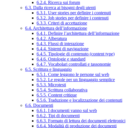
6.2.4. Ricerca sui forum
6.3. Dalla ricerca ai bisogni degli utenti
6.3.1. User stories per definire i contenuti
6.3.2. Job stories per definire i contenuti
6.3.3. Criteri di accettazione
6.4. Architettura dell’informazione
6.4.1. Definire l’architettura dell’informazione
6.4.2. Alberatura
6.4.3. Flussi di interazione
6.4.4. Sistemi di navigazione
6.4.5. Tipologie di contenuto (content type)
6.4.6. Ontologie e standard
6.4.7. Vocabolari controllati e tassonomie
6.5. Scrittura e linguaggio
6.5.1. Come leggono le persone sul web
6.5.2. Le regole per un linguaggio semplice
6.5.3. Microtesti
6.5.4. Scrittura collaborativa
6.5.5. Content critique
6.5.6. Traduzione e localizzazione dei contenuti
6.6. Documenti
6.6.1. I documenti vanno sul web
6.6.2. Tipi di documenti
6.6.3. Formato di lettura dei documenti elettronici
6.6.4. Modalità di produzione dei documenti