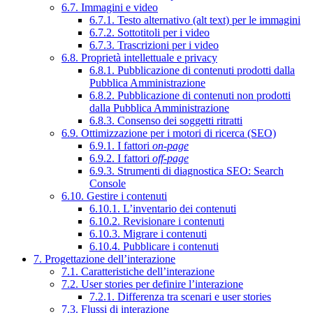
6.7. Immagini e video
6.7.1. Testo alternativo (alt text) per le immagini
6.7.2. Sottotitoli per i video
6.7.3. Trascrizioni per i video
6.8. Proprietà intellettuale e privacy
6.8.1. Pubblicazione di contenuti prodotti dalla
Pubblica Amministrazione
6.8.2. Pubblicazione di contenuti non prodotti
dalla Pubblica Amministrazione
6.8.3. Consenso dei soggetti ritratti
6.9. Ottimizzazione per i motori di ricerca (SEO)
6.9.1. I fattori
on-page
6.9.2. I fattori
off-page
6.9.3. Strumenti di diagnostica SEO: Search
Console
6.10. Gestire i contenuti
6.10.1. L’inventario dei contenuti
6.10.2. Revisionare i contenuti
6.10.3. Migrare i contenuti
6.10.4. Pubblicare i contenuti
7. Progettazione dell’interazione
7.1. Caratteristiche dell’interazione
7.2. User stories per definire l’interazione
7.2.1. Differenza tra scenari e user stories
7.3. Flussi di interazione