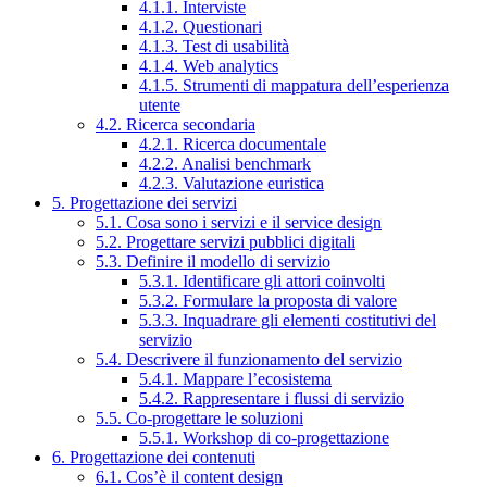
4.1.1. Interviste
4.1.2. Questionari
4.1.3. Test di usabilità
4.1.4. Web analytics
4.1.5. Strumenti di mappatura dell’esperienza
utente
4.2. Ricerca secondaria
4.2.1. Ricerca documentale
4.2.2. Analisi benchmark
4.2.3. Valutazione euristica
5. Progettazione dei servizi
5.1. Cosa sono i servizi e il service design
5.2. Progettare servizi pubblici digitali
5.3. Definire il modello di servizio
5.3.1. Identificare gli attori coinvolti
5.3.2. Formulare la proposta di valore
5.3.3. Inquadrare gli elementi costitutivi del
servizio
5.4. Descrivere il funzionamento del servizio
5.4.1. Mappare l’ecosistema
5.4.2. Rappresentare i flussi di servizio
5.5. Co-progettare le soluzioni
5.5.1. Workshop di co-progettazione
6. Progettazione dei contenuti
6.1. Cos’è il content design