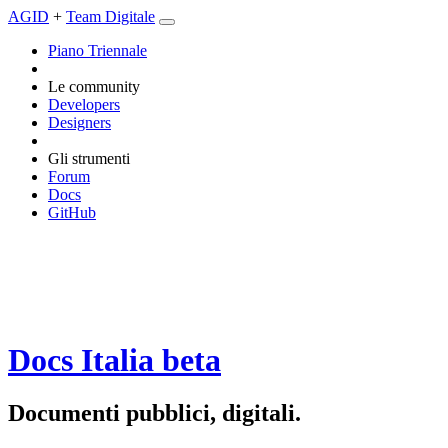
AGID
+
Team Digitale
Piano Triennale
Le community
Developers
Designers
Gli strumenti
Forum
Docs
GitHub
Docs Italia
beta
Documenti pubblici, digitali.