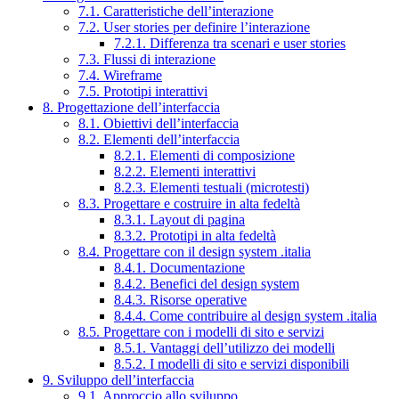
7.1. Caratteristiche dell’interazione
7.2. User stories per definire l’interazione
7.2.1. Differenza tra scenari e user stories
7.3. Flussi di interazione
7.4. Wireframe
7.5. Prototipi interattivi
8. Progettazione dell’interfaccia
8.1. Obiettivi dell’interfaccia
8.2. Elementi dell’interfaccia
8.2.1. Elementi di composizione
8.2.2. Elementi interattivi
8.2.3. Elementi testuali (microtesti)
8.3. Progettare e costruire in alta fedeltà
8.3.1. Layout di pagina
8.3.2. Prototipi in alta fedeltà
8.4. Progettare con il design system .italia
8.4.1. Documentazione
8.4.2. Benefici del design system
8.4.3. Risorse operative
8.4.4. Come contribuire al design system .italia
8.5. Progettare con i modelli di sito e servizi
8.5.1. Vantaggi dell’utilizzo dei modelli
8.5.2. I modelli di sito e servizi disponibili
9. Sviluppo dell’interfaccia
9.1. Approccio allo sviluppo