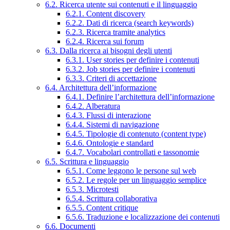
6.2. Ricerca utente sui contenuti e il linguaggio
6.2.1. Content discovery
6.2.2. Dati di ricerca (search keywords)
6.2.3. Ricerca tramite analytics
6.2.4. Ricerca sui forum
6.3. Dalla ricerca ai bisogni degli utenti
6.3.1. User stories per definire i contenuti
6.3.2. Job stories per definire i contenuti
6.3.3. Criteri di accettazione
6.4. Architettura dell’informazione
6.4.1. Definire l’architettura dell’informazione
6.4.2. Alberatura
6.4.3. Flussi di interazione
6.4.4. Sistemi di navigazione
6.4.5. Tipologie di contenuto (content type)
6.4.6. Ontologie e standard
6.4.7. Vocabolari controllati e tassonomie
6.5. Scrittura e linguaggio
6.5.1. Come leggono le persone sul web
6.5.2. Le regole per un linguaggio semplice
6.5.3. Microtesti
6.5.4. Scrittura collaborativa
6.5.5. Content critique
6.5.6. Traduzione e localizzazione dei contenuti
6.6. Documenti