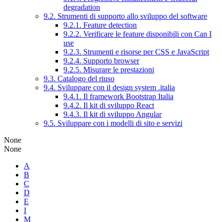
degradation
9.2. Strumenti di supporto allo sviluppo del software
9.2.1. Feature detection
9.2.2. Verificare le feature disponibili con Can I
use
9.2.3. Strumenti e risorse per CSS e JavaScript
9.2.4. Supporto browser
9.2.5. Misurare le prestazioni
9.3. Catalogo del riuso
9.4. Sviluppare con il design system .italia
9.4.1. Il framework Bootstrap Italia
9.4.2. Il kit di sviluppo React
9.4.3. Il kit di sviluppo Angular
9.5. Sviluppare con i modelli di sito e servizi
None
None
A
B
C
D
E
I
M