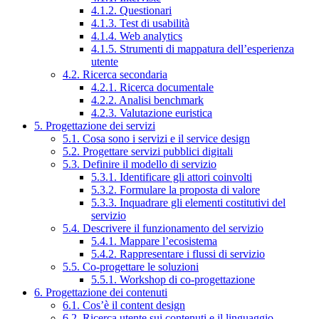
4.1.2. Questionari
4.1.3. Test di usabilità
4.1.4. Web analytics
4.1.5. Strumenti di mappatura dell’esperienza
utente
4.2. Ricerca secondaria
4.2.1. Ricerca documentale
4.2.2. Analisi benchmark
4.2.3. Valutazione euristica
5. Progettazione dei servizi
5.1. Cosa sono i servizi e il service design
5.2. Progettare servizi pubblici digitali
5.3. Definire il modello di servizio
5.3.1. Identificare gli attori coinvolti
5.3.2. Formulare la proposta di valore
5.3.3. Inquadrare gli elementi costitutivi del
servizio
5.4. Descrivere il funzionamento del servizio
5.4.1. Mappare l’ecosistema
5.4.2. Rappresentare i flussi di servizio
5.5. Co-progettare le soluzioni
5.5.1. Workshop di co-progettazione
6. Progettazione dei contenuti
6.1. Cos’è il content design
6.2. Ricerca utente sui contenuti e il linguaggio