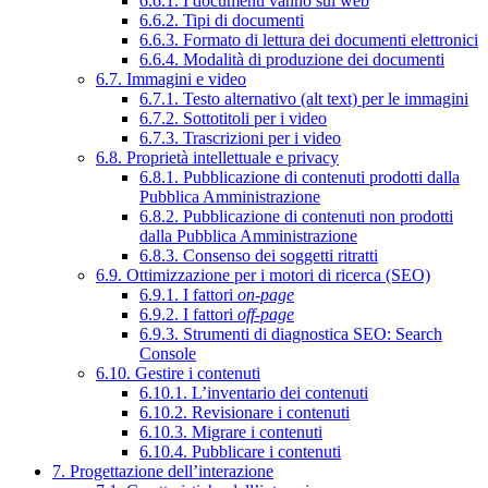
6.6.1. I documenti vanno sul web
6.6.2. Tipi di documenti
6.6.3. Formato di lettura dei documenti elettronici
6.6.4. Modalità di produzione dei documenti
6.7. Immagini e video
6.7.1. Testo alternativo (alt text) per le immagini
6.7.2. Sottotitoli per i video
6.7.3. Trascrizioni per i video
6.8. Proprietà intellettuale e privacy
6.8.1. Pubblicazione di contenuti prodotti dalla
Pubblica Amministrazione
6.8.2. Pubblicazione di contenuti non prodotti
dalla Pubblica Amministrazione
6.8.3. Consenso dei soggetti ritratti
6.9. Ottimizzazione per i motori di ricerca (SEO)
6.9.1. I fattori
on-page
6.9.2. I fattori
off-page
6.9.3. Strumenti di diagnostica SEO: Search
Console
6.10. Gestire i contenuti
6.10.1. L’inventario dei contenuti
6.10.2. Revisionare i contenuti
6.10.3. Migrare i contenuti
6.10.4. Pubblicare i contenuti
7. Progettazione dell’interazione