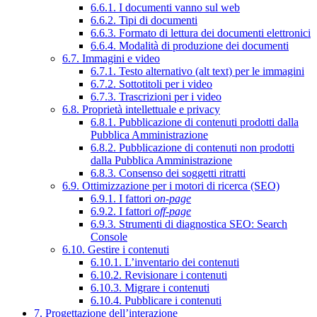
6.6.1. I documenti vanno sul web
6.6.2. Tipi di documenti
6.6.3. Formato di lettura dei documenti elettronici
6.6.4. Modalità di produzione dei documenti
6.7. Immagini e video
6.7.1. Testo alternativo (alt text) per le immagini
6.7.2. Sottotitoli per i video
6.7.3. Trascrizioni per i video
6.8. Proprietà intellettuale e privacy
6.8.1. Pubblicazione di contenuti prodotti dalla
Pubblica Amministrazione
6.8.2. Pubblicazione di contenuti non prodotti
dalla Pubblica Amministrazione
6.8.3. Consenso dei soggetti ritratti
6.9. Ottimizzazione per i motori di ricerca (SEO)
6.9.1. I fattori
on-page
6.9.2. I fattori
off-page
6.9.3. Strumenti di diagnostica SEO: Search
Console
6.10. Gestire i contenuti
6.10.1. L’inventario dei contenuti
6.10.2. Revisionare i contenuti
6.10.3. Migrare i contenuti
6.10.4. Pubblicare i contenuti
7. Progettazione dell’interazione