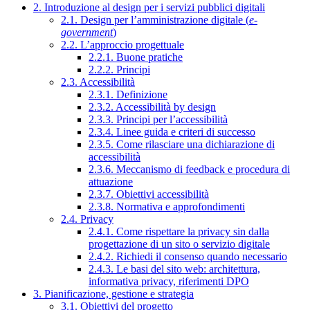
2. Introduzione al design per i servizi pubblici digitali
2.1. Design per l’amministrazione digitale (
e-
government
)
2.2. L’approccio progettuale
2.2.1. Buone pratiche
2.2.2. Principi
2.3. Accessibilità
2.3.1. Definizione
2.3.2. Accessibilità by design
2.3.3. Principi per l’accessibilità
2.3.4. Linee guida e criteri di successo
2.3.5. Come rilasciare una dichiarazione di
accessibilità
2.3.6. Meccanismo di feedback e procedura di
attuazione
2.3.7. Obiettivi accessibilità
2.3.8. Normativa e approfondimenti
2.4. Privacy
2.4.1. Come rispettare la privacy sin dalla
progettazione di un sito o servizio digitale
2.4.2. Richiedi il consenso quando necessario
2.4.3. Le basi del sito web: architettura,
informativa privacy, riferimenti DPO
3. Pianificazione, gestione e strategia
3.1. Obiettivi del progetto