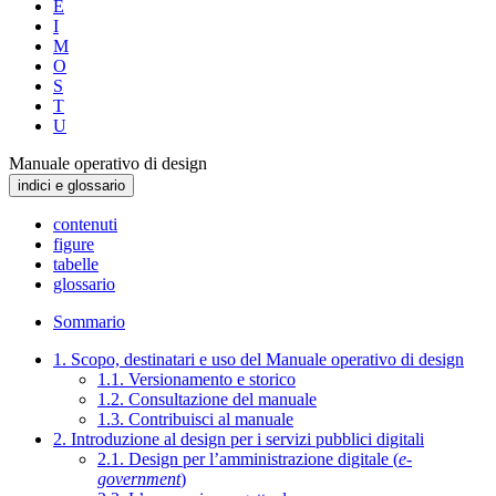
E
I
M
O
S
T
U
Manuale operativo di design
indici e glossario
contenuti
figure
tabelle
glossario
Sommario
1. Scopo, destinatari e uso del Manuale operativo di design
1.1. Versionamento e storico
1.2. Consultazione del manuale
1.3. Contribuisci al manuale
2. Introduzione al design per i servizi pubblici digitali
2.1. Design per l’amministrazione digitale (
e-
government
)