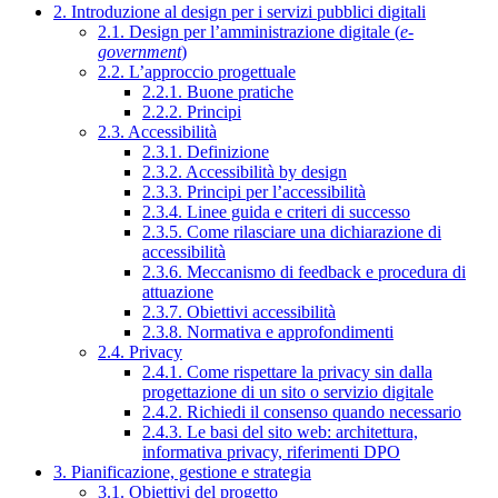
2. Introduzione al design per i servizi pubblici digitali
2.1. Design per l’amministrazione digitale (
e-
government
)
2.2. L’approccio progettuale
2.2.1. Buone pratiche
2.2.2. Principi
2.3. Accessibilità
2.3.1. Definizione
2.3.2. Accessibilità by design
2.3.3. Principi per l’accessibilità
2.3.4. Linee guida e criteri di successo
2.3.5. Come rilasciare una dichiarazione di
accessibilità
2.3.6. Meccanismo di feedback e procedura di
attuazione
2.3.7. Obiettivi accessibilità
2.3.8. Normativa e approfondimenti
2.4. Privacy
2.4.1. Come rispettare la privacy sin dalla
progettazione di un sito o servizio digitale
2.4.2. Richiedi il consenso quando necessario
2.4.3. Le basi del sito web: architettura,
informativa privacy, riferimenti DPO
3. Pianificazione, gestione e strategia
3.1. Obiettivi del progetto