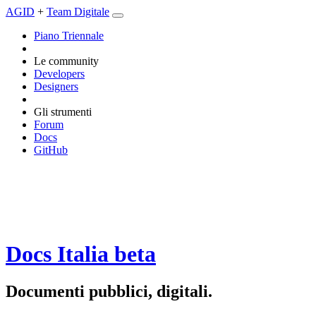
AGID
+
Team Digitale
Piano Triennale
Le community
Developers
Designers
Gli strumenti
Forum
Docs
GitHub
Docs Italia
beta
Documenti pubblici, digitali.