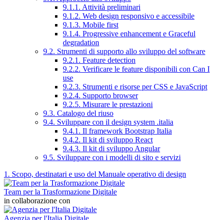
9.1.1. Attività preliminari
9.1.2. Web design responsivo e accessibile
9.1.3. Mobile first
9.1.4. Progressive enhancement e Graceful
degradation
9.2. Strumenti di supporto allo sviluppo del software
9.2.1. Feature detection
9.2.2. Verificare le feature disponibili con Can I
use
9.2.3. Strumenti e risorse per CSS e JavaScript
9.2.4. Supporto browser
9.2.5. Misurare le prestazioni
9.3. Catalogo del riuso
9.4. Sviluppare con il design system .italia
9.4.1. Il framework Bootstrap Italia
9.4.2. Il kit di sviluppo React
9.4.3. Il kit di sviluppo Angular
9.5. Sviluppare con i modelli di sito e servizi
1. Scopo, destinatari e uso del Manuale operativo di design
Team per la Trasformazione Digitale
in collaborazione con
Agenzia per l'Italia Digitale