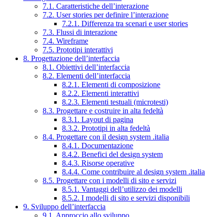
7.1. Caratteristiche dell’interazione
7.2. User stories per definire l’interazione
7.2.1. Differenza tra scenari e user stories
7.3. Flussi di interazione
7.4. Wireframe
7.5. Prototipi interattivi
8. Progettazione dell’interfaccia
8.1. Obiettivi dell’interfaccia
8.2. Elementi dell’interfaccia
8.2.1. Elementi di composizione
8.2.2. Elementi interattivi
8.2.3. Elementi testuali (microtesti)
8.3. Progettare e costruire in alta fedeltà
8.3.1. Layout di pagina
8.3.2. Prototipi in alta fedeltà
8.4. Progettare con il design system .italia
8.4.1. Documentazione
8.4.2. Benefici del design system
8.4.3. Risorse operative
8.4.4. Come contribuire al design system .italia
8.5. Progettare con i modelli di sito e servizi
8.5.1. Vantaggi dell’utilizzo dei modelli
8.5.2. I modelli di sito e servizi disponibili
9. Sviluppo dell’interfaccia
9.1. Approccio allo sviluppo