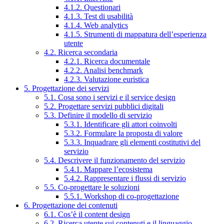
4.1.2. Questionari
4.1.3. Test di usabilità
4.1.4. Web analytics
4.1.5. Strumenti di mappatura dell’esperienza
utente
4.2. Ricerca secondaria
4.2.1. Ricerca documentale
4.2.2. Analisi benchmark
4.2.3. Valutazione euristica
5. Progettazione dei servizi
5.1. Cosa sono i servizi e il service design
5.2. Progettare servizi pubblici digitali
5.3. Definire il modello di servizio
5.3.1. Identificare gli attori coinvolti
5.3.2. Formulare la proposta di valore
5.3.3. Inquadrare gli elementi costitutivi del
servizio
5.4. Descrivere il funzionamento del servizio
5.4.1. Mappare l’ecosistema
5.4.2. Rappresentare i flussi di servizio
5.5. Co-progettare le soluzioni
5.5.1. Workshop di co-progettazione
6. Progettazione dei contenuti
6.1. Cos’è il content design
6.2. Ricerca utente sui contenuti e il linguaggio