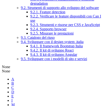
degradation
9.2. Strumenti di supporto allo sviluppo del software
9.2.1. Feature detection
9.2.2. Verificare le feature disponibili con Can I
use
9.2.3. Strumenti e risorse per CSS e JavaScript
9.2.4. Supporto browser
9.2.5. Misurare le prestazioni
9.3. Catalogo del riuso
9.4. Sviluppare con il design system .italia
9.4.1. Il framework Bootstrap Italia
9.4.2. Il kit di sviluppo React
9.4.3. Il kit di sviluppo Angular
9.5. Sviluppare con i modelli di sito e servizi
None
None
A
B
C
D
E
I
M