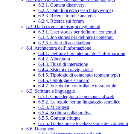
6.2.1. Content discovery
6.2.2. Dati di ricerca (search keywords)
6.2.3. Ricerca tramite analytics
6.2.4. Ricerca sui forum
6.3. Dalla ricerca ai bisogni degli utenti
6.3.1. User stories per definire i contenuti
6.3.2. Job stories per definire i contenuti
6.3.3. Criteri di accettazione
6.4. Architettura dell’informazione
6.4.1. Definire l’architettura dell’informazione
6.4.2. Alberatura
6.4.3. Flussi di interazione
6.4.4. Sistemi di navigazione
6.4.5. Tipologie di contenuto (content type)
6.4.6. Ontologie e standard
6.4.7. Vocabolari controllati e tassonomie
6.5. Scrittura e linguaggio
6.5.1. Come leggono le persone sul web
6.5.2. Le regole per un linguaggio semplice
6.5.3. Microtesti
6.5.4. Scrittura collaborativa
6.5.5. Content critique
6.5.6. Traduzione e localizzazione dei contenuti
6.6. Documenti