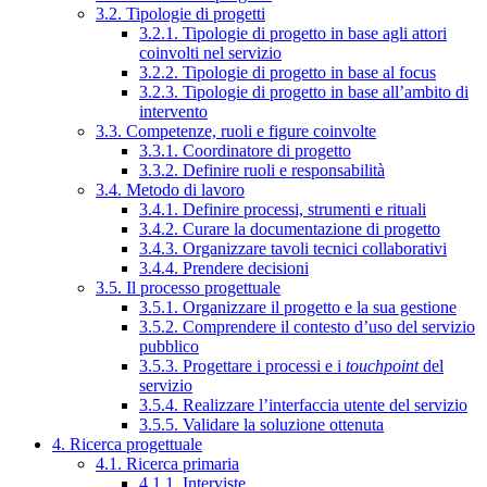
3.2. Tipologie di progetti
3.2.1. Tipologie di progetto in base agli attori
coinvolti nel servizio
3.2.2. Tipologie di progetto in base al focus
3.2.3. Tipologie di progetto in base all’ambito di
intervento
3.3. Competenze, ruoli e figure coinvolte
3.3.1. Coordinatore di progetto
3.3.2. Definire ruoli e responsabilità
3.4. Metodo di lavoro
3.4.1. Definire processi, strumenti e rituali
3.4.2. Curare la documentazione di progetto
3.4.3. Organizzare tavoli tecnici collaborativi
3.4.4. Prendere decisioni
3.5. Il processo progettuale
3.5.1. Organizzare il progetto e la sua gestione
3.5.2. Comprendere il contesto d’uso del servizio
pubblico
3.5.3. Progettare i processi e i
touchpoint
del
servizio
3.5.4. Realizzare l’interfaccia utente del servizio
3.5.5. Validare la soluzione ottenuta
4. Ricerca progettuale
4.1. Ricerca primaria
4.1.1. Interviste