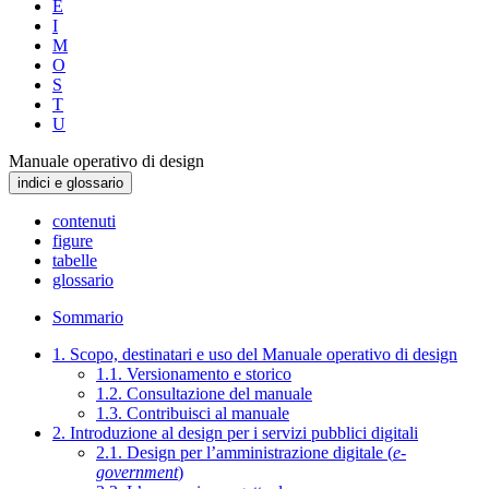
E
I
M
O
S
T
U
Manuale operativo di design
indici e glossario
contenuti
figure
tabelle
glossario
Sommario
1. Scopo, destinatari e uso del Manuale operativo di design
1.1. Versionamento e storico
1.2. Consultazione del manuale
1.3. Contribuisci al manuale
2. Introduzione al design per i servizi pubblici digitali
2.1. Design per l’amministrazione digitale (
e-
government
)