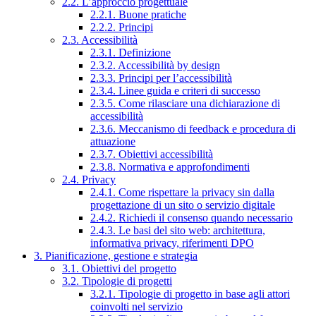
2.2. L’approccio progettuale
2.2.1. Buone pratiche
2.2.2. Principi
2.3. Accessibilità
2.3.1. Definizione
2.3.2. Accessibilità by design
2.3.3. Principi per l’accessibilità
2.3.4. Linee guida e criteri di successo
2.3.5. Come rilasciare una dichiarazione di
accessibilità
2.3.6. Meccanismo di feedback e procedura di
attuazione
2.3.7. Obiettivi accessibilità
2.3.8. Normativa e approfondimenti
2.4. Privacy
2.4.1. Come rispettare la privacy sin dalla
progettazione di un sito o servizio digitale
2.4.2. Richiedi il consenso quando necessario
2.4.3. Le basi del sito web: architettura,
informativa privacy, riferimenti DPO
3. Pianificazione, gestione e strategia
3.1. Obiettivi del progetto
3.2. Tipologie di progetti
3.2.1. Tipologie di progetto in base agli attori
coinvolti nel servizio