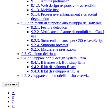
9.1.1. Attività preliminari
9.1.2. Web design responsivo e accessibile
9.1.3. Mobile first
9.1.4. Progressive enhancement e Graceful
degradation
9.2. Strumenti di supporto allo sviluppo del software
9.2.1. Feature detection
9.2.2. Verificare le feature disponibili con Can I
use
9.2.3. Strumenti e risorse per CSS e JavaScript
9.2.4. Supporto browser
9.2.5. Misurare le prestazioni
9.3. Catalogo del riuso
9.4. Sviluppare con il design system .italia
9.4.1. Il framework Bootstrap Italia
9.4.2. Il kit di sviluppo React
9.4.3. Il kit di sviluppo Angular
9.5. Sviluppare con i modelli di sito e servizi
glossario
A
B
C
D