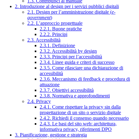
1.3. Contribuisci al manuale
2. Introduzione al design per i servizi pubblici digitali
2.1. Design per l’amministrazione digitale (
e-
government
)
2.2. L’approccio progettuale
2.2.1. Buone pratiche
2.2.2. Principi
2.3. Accessibilità
2.3.1. Definizione
2.3.2. Accessibilità by design
2.3.3. Principi per l’accessibilità
2.3.4. Linee guida e criteri di successo
2.3.5. Come rilasciare una dichiarazione di
accessibilità
2.3.6. Meccanismo di feedback e procedura di
attuazione
2.3.7. Obiettivi accessibilità
2.3.8. Normativa e approfondimenti
2.4. Privacy
2.4.1. Come rispettare la privacy sin dalla
progettazione di un sito o servizio digitale
2.4.2. Richiedi il consenso quando necessario
2.4.3. Le basi del sito web: architettura,
informativa privacy, riferimenti DPO
3. Pianificazione, gestione e strategia