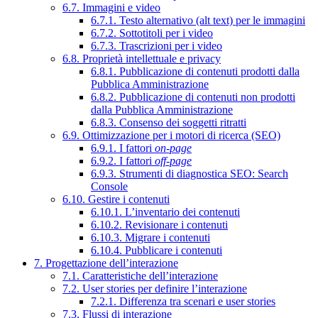
6.7. Immagini e video
6.7.1. Testo alternativo (alt text) per le immagini
6.7.2. Sottotitoli per i video
6.7.3. Trascrizioni per i video
6.8. Proprietà intellettuale e privacy
6.8.1. Pubblicazione di contenuti prodotti dalla
Pubblica Amministrazione
6.8.2. Pubblicazione di contenuti non prodotti
dalla Pubblica Amministrazione
6.8.3. Consenso dei soggetti ritratti
6.9. Ottimizzazione per i motori di ricerca (SEO)
6.9.1. I fattori
on-page
6.9.2. I fattori
off-page
6.9.3. Strumenti di diagnostica SEO: Search
Console
6.10. Gestire i contenuti
6.10.1. L’inventario dei contenuti
6.10.2. Revisionare i contenuti
6.10.3. Migrare i contenuti
6.10.4. Pubblicare i contenuti
7. Progettazione dell’interazione
7.1. Caratteristiche dell’interazione
7.2. User stories per definire l’interazione
7.2.1. Differenza tra scenari e user stories
7.3. Flussi di interazione