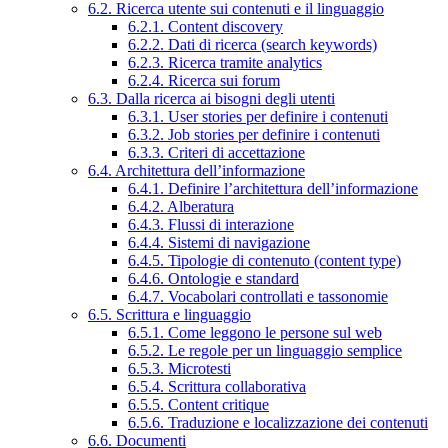
6.2. Ricerca utente sui contenuti e il linguaggio
6.2.1. Content discovery
6.2.2. Dati di ricerca (search keywords)
6.2.3. Ricerca tramite analytics
6.2.4. Ricerca sui forum
6.3. Dalla ricerca ai bisogni degli utenti
6.3.1. User stories per definire i contenuti
6.3.2. Job stories per definire i contenuti
6.3.3. Criteri di accettazione
6.4. Architettura dell’informazione
6.4.1. Definire l’architettura dell’informazione
6.4.2. Alberatura
6.4.3. Flussi di interazione
6.4.4. Sistemi di navigazione
6.4.5. Tipologie di contenuto (content type)
6.4.6. Ontologie e standard
6.4.7. Vocabolari controllati e tassonomie
6.5. Scrittura e linguaggio
6.5.1. Come leggono le persone sul web
6.5.2. Le regole per un linguaggio semplice
6.5.3. Microtesti
6.5.4. Scrittura collaborativa
6.5.5. Content critique
6.5.6. Traduzione e localizzazione dei contenuti
6.6. Documenti