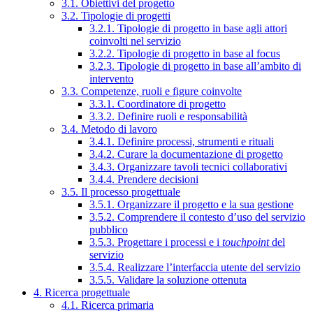
3.1. Obiettivi del progetto
3.2. Tipologie di progetti
3.2.1. Tipologie di progetto in base agli attori
coinvolti nel servizio
3.2.2. Tipologie di progetto in base al focus
3.2.3. Tipologie di progetto in base all’ambito di
intervento
3.3. Competenze, ruoli e figure coinvolte
3.3.1. Coordinatore di progetto
3.3.2. Definire ruoli e responsabilità
3.4. Metodo di lavoro
3.4.1. Definire processi, strumenti e rituali
3.4.2. Curare la documentazione di progetto
3.4.3. Organizzare tavoli tecnici collaborativi
3.4.4. Prendere decisioni
3.5. Il processo progettuale
3.5.1. Organizzare il progetto e la sua gestione
3.5.2. Comprendere il contesto d’uso del servizio
pubblico
3.5.3. Progettare i processi e i
touchpoint
del
servizio
3.5.4. Realizzare l’interfaccia utente del servizio
3.5.5. Validare la soluzione ottenuta
4. Ricerca progettuale
4.1. Ricerca primaria