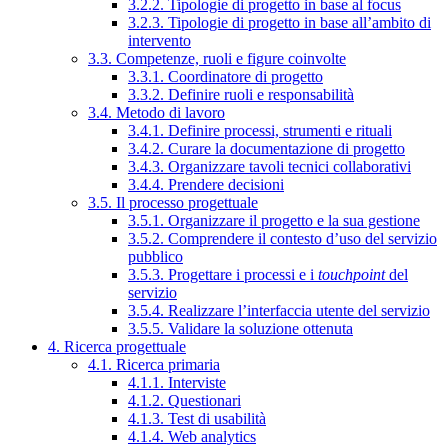
3.2.2. Tipologie di progetto in base al focus
3.2.3. Tipologie di progetto in base all’ambito di
intervento
3.3. Competenze, ruoli e figure coinvolte
3.3.1. Coordinatore di progetto
3.3.2. Definire ruoli e responsabilità
3.4. Metodo di lavoro
3.4.1. Definire processi, strumenti e rituali
3.4.2. Curare la documentazione di progetto
3.4.3. Organizzare tavoli tecnici collaborativi
3.4.4. Prendere decisioni
3.5. Il processo progettuale
3.5.1. Organizzare il progetto e la sua gestione
3.5.2. Comprendere il contesto d’uso del servizio
pubblico
3.5.3. Progettare i processi e i
touchpoint
del
servizio
3.5.4. Realizzare l’interfaccia utente del servizio
3.5.5. Validare la soluzione ottenuta
4. Ricerca progettuale
4.1. Ricerca primaria
4.1.1. Interviste
4.1.2. Questionari
4.1.3. Test di usabilità
4.1.4. Web analytics