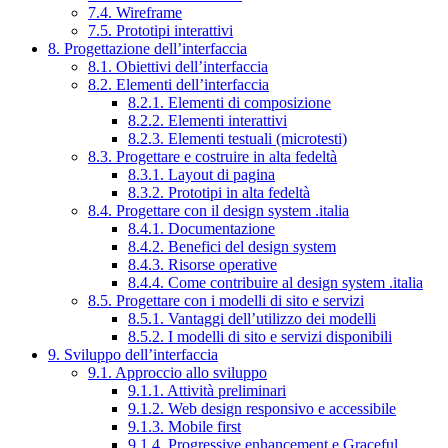
7.4. Wireframe
7.5. Prototipi interattivi
8. Progettazione dell’interfaccia
8.1. Obiettivi dell’interfaccia
8.2. Elementi dell’interfaccia
8.2.1. Elementi di composizione
8.2.2. Elementi interattivi
8.2.3. Elementi testuali (microtesti)
8.3. Progettare e costruire in alta fedeltà
8.3.1. Layout di pagina
8.3.2. Prototipi in alta fedeltà
8.4. Progettare con il design system .italia
8.4.1. Documentazione
8.4.2. Benefici del design system
8.4.3. Risorse operative
8.4.4. Come contribuire al design system .italia
8.5. Progettare con i modelli di sito e servizi
8.5.1. Vantaggi dell’utilizzo dei modelli
8.5.2. I modelli di sito e servizi disponibili
9. Sviluppo dell’interfaccia
9.1. Approccio allo sviluppo
9.1.1. Attività preliminari
9.1.2. Web design responsivo e accessibile
9.1.3. Mobile first
9.1.4. Progressive enhancement e Graceful