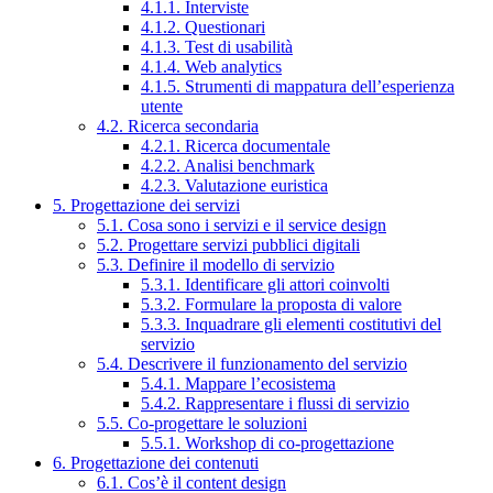
4.1.1. Interviste
4.1.2. Questionari
4.1.3. Test di usabilità
4.1.4. Web analytics
4.1.5. Strumenti di mappatura dell’esperienza
utente
4.2. Ricerca secondaria
4.2.1. Ricerca documentale
4.2.2. Analisi benchmark
4.2.3. Valutazione euristica
5. Progettazione dei servizi
5.1. Cosa sono i servizi e il service design
5.2. Progettare servizi pubblici digitali
5.3. Definire il modello di servizio
5.3.1. Identificare gli attori coinvolti
5.3.2. Formulare la proposta di valore
5.3.3. Inquadrare gli elementi costitutivi del
servizio
5.4. Descrivere il funzionamento del servizio
5.4.1. Mappare l’ecosistema
5.4.2. Rappresentare i flussi di servizio
5.5. Co-progettare le soluzioni
5.5.1. Workshop di co-progettazione
6. Progettazione dei contenuti
6.1. Cos’è il content design