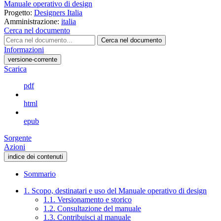
Manuale operativo di design
Progetto:
Designers Italia
Amministrazione:
italia
Cerca nel documento
Cerca nel documento
Informazioni
versione-corrente
Scarica
pdf
html
epub
Sorgente
Azioni
indice dei contenuti
Sommario
1. Scopo, destinatari e uso del Manuale operativo di design
1.1. Versionamento e storico
1.2. Consultazione del manuale
1.3. Contribuisci al manuale