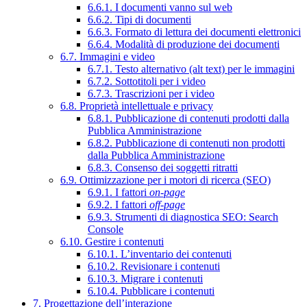
6.6.1. I documenti vanno sul web
6.6.2. Tipi di documenti
6.6.3. Formato di lettura dei documenti elettronici
6.6.4. Modalità di produzione dei documenti
6.7. Immagini e video
6.7.1. Testo alternativo (alt text) per le immagini
6.7.2. Sottotitoli per i video
6.7.3. Trascrizioni per i video
6.8. Proprietà intellettuale e privacy
6.8.1. Pubblicazione di contenuti prodotti dalla
Pubblica Amministrazione
6.8.2. Pubblicazione di contenuti non prodotti
dalla Pubblica Amministrazione
6.8.3. Consenso dei soggetti ritratti
6.9. Ottimizzazione per i motori di ricerca (SEO)
6.9.1. I fattori
on-page
6.9.2. I fattori
off-page
6.9.3. Strumenti di diagnostica SEO: Search
Console
6.10. Gestire i contenuti
6.10.1. L’inventario dei contenuti
6.10.2. Revisionare i contenuti
6.10.3. Migrare i contenuti
6.10.4. Pubblicare i contenuti
7. Progettazione dell’interazione