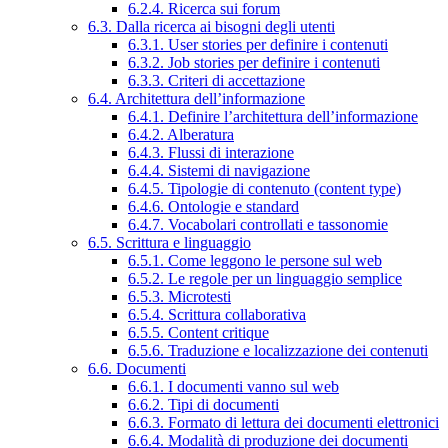
6.2.4. Ricerca sui forum
6.3. Dalla ricerca ai bisogni degli utenti
6.3.1. User stories per definire i contenuti
6.3.2. Job stories per definire i contenuti
6.3.3. Criteri di accettazione
6.4. Architettura dell’informazione
6.4.1. Definire l’architettura dell’informazione
6.4.2. Alberatura
6.4.3. Flussi di interazione
6.4.4. Sistemi di navigazione
6.4.5. Tipologie di contenuto (content type)
6.4.6. Ontologie e standard
6.4.7. Vocabolari controllati e tassonomie
6.5. Scrittura e linguaggio
6.5.1. Come leggono le persone sul web
6.5.2. Le regole per un linguaggio semplice
6.5.3. Microtesti
6.5.4. Scrittura collaborativa
6.5.5. Content critique
6.5.6. Traduzione e localizzazione dei contenuti
6.6. Documenti
6.6.1. I documenti vanno sul web
6.6.2. Tipi di documenti
6.6.3. Formato di lettura dei documenti elettronici
6.6.4. Modalità di produzione dei documenti