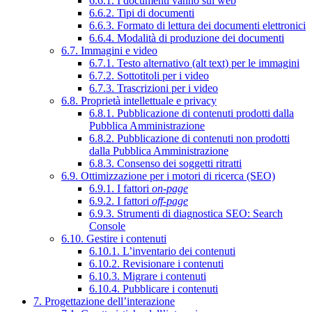
6.6.1. I documenti vanno sul web
6.6.2. Tipi di documenti
6.6.3. Formato di lettura dei documenti elettronici
6.6.4. Modalità di produzione dei documenti
6.7. Immagini e video
6.7.1. Testo alternativo (alt text) per le immagini
6.7.2. Sottotitoli per i video
6.7.3. Trascrizioni per i video
6.8. Proprietà intellettuale e privacy
6.8.1. Pubblicazione di contenuti prodotti dalla
Pubblica Amministrazione
6.8.2. Pubblicazione di contenuti non prodotti
dalla Pubblica Amministrazione
6.8.3. Consenso dei soggetti ritratti
6.9. Ottimizzazione per i motori di ricerca (SEO)
6.9.1. I fattori
on-page
6.9.2. I fattori
off-page
6.9.3. Strumenti di diagnostica SEO: Search
Console
6.10. Gestire i contenuti
6.10.1. L’inventario dei contenuti
6.10.2. Revisionare i contenuti
6.10.3. Migrare i contenuti
6.10.4. Pubblicare i contenuti
7. Progettazione dell’interazione