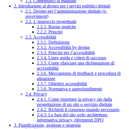
1.3. Contribuisci al manuale
2. Introduzione al design per i servizi pubblici digitali
2.1. Design per l’amministrazione digitale (
e-
government
)
2.2. L’approccio progettuale
2.2.1. Buone pratiche
2.2.2. Principi
2.3. Accessibilità
2.3.1. Definizione
2.3.2. Accessibilità by design
2.3.3. Principi per l’accessibilità
2.3.4. Linee guida e criteri di successo
2.3.5. Come rilasciare una dichiarazione di
accessibilità
2.3.6. Meccanismo di feedback e procedura di
attuazione
2.3.7. Obiettivi accessibilità
2.3.8. Normativa e approfondimenti
2.4. Privacy
2.4.1. Come rispettare la privacy sin dalla
progettazione di un sito o servizio digitale
2.4.2. Richiedi il consenso quando necessario
2.4.3. Le basi del sito web: architettura,
informativa privacy, riferimenti DPO
3. Pianificazione, gestione e strategia