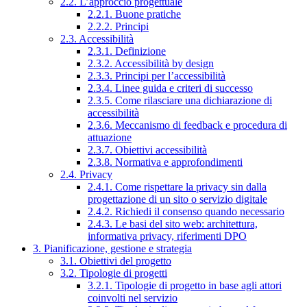
2.2. L’approccio progettuale
2.2.1. Buone pratiche
2.2.2. Principi
2.3. Accessibilità
2.3.1. Definizione
2.3.2. Accessibilità by design
2.3.3. Principi per l’accessibilità
2.3.4. Linee guida e criteri di successo
2.3.5. Come rilasciare una dichiarazione di
accessibilità
2.3.6. Meccanismo di feedback e procedura di
attuazione
2.3.7. Obiettivi accessibilità
2.3.8. Normativa e approfondimenti
2.4. Privacy
2.4.1. Come rispettare la privacy sin dalla
progettazione di un sito o servizio digitale
2.4.2. Richiedi il consenso quando necessario
2.4.3. Le basi del sito web: architettura,
informativa privacy, riferimenti DPO
3. Pianificazione, gestione e strategia
3.1. Obiettivi del progetto
3.2. Tipologie di progetti
3.2.1. Tipologie di progetto in base agli attori
coinvolti nel servizio