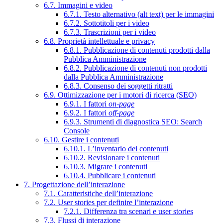
6.7. Immagini e video
6.7.1. Testo alternativo (alt text) per le immagini
6.7.2. Sottotitoli per i video
6.7.3. Trascrizioni per i video
6.8. Proprietà intellettuale e privacy
6.8.1. Pubblicazione di contenuti prodotti dalla
Pubblica Amministrazione
6.8.2. Pubblicazione di contenuti non prodotti
dalla Pubblica Amministrazione
6.8.3. Consenso dei soggetti ritratti
6.9. Ottimizzazione per i motori di ricerca (SEO)
6.9.1. I fattori
on-page
6.9.2. I fattori
off-page
6.9.3. Strumenti di diagnostica SEO: Search
Console
6.10. Gestire i contenuti
6.10.1. L’inventario dei contenuti
6.10.2. Revisionare i contenuti
6.10.3. Migrare i contenuti
6.10.4. Pubblicare i contenuti
7. Progettazione dell’interazione
7.1. Caratteristiche dell’interazione
7.2. User stories per definire l’interazione
7.2.1. Differenza tra scenari e user stories
7.3. Flussi di interazione