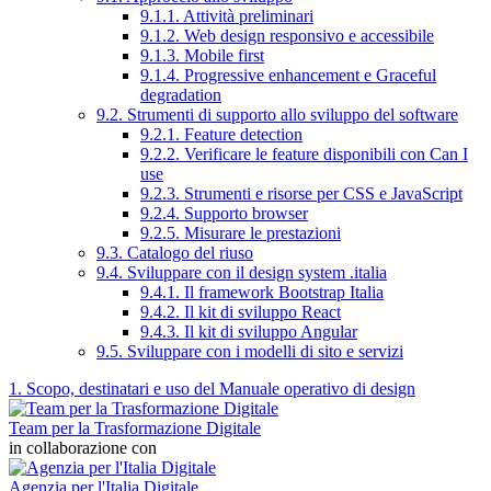
9.1.1. Attività preliminari
9.1.2. Web design responsivo e accessibile
9.1.3. Mobile first
9.1.4. Progressive enhancement e Graceful
degradation
9.2. Strumenti di supporto allo sviluppo del software
9.2.1. Feature detection
9.2.2. Verificare le feature disponibili con Can I
use
9.2.3. Strumenti e risorse per CSS e JavaScript
9.2.4. Supporto browser
9.2.5. Misurare le prestazioni
9.3. Catalogo del riuso
9.4. Sviluppare con il design system .italia
9.4.1. Il framework Bootstrap Italia
9.4.2. Il kit di sviluppo React
9.4.3. Il kit di sviluppo Angular
9.5. Sviluppare con i modelli di sito e servizi
1. Scopo, destinatari e uso del Manuale operativo di design
Team per la Trasformazione Digitale
in collaborazione con
Agenzia per l'Italia Digitale