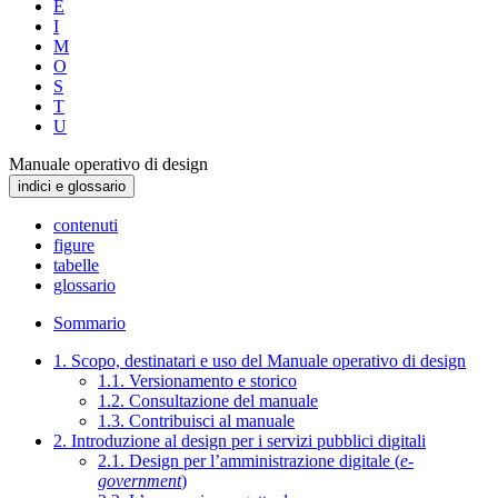
E
I
M
O
S
T
U
Manuale operativo di design
indici e glossario
contenuti
figure
tabelle
glossario
Sommario
1. Scopo, destinatari e uso del Manuale operativo di design
1.1. Versionamento e storico
1.2. Consultazione del manuale
1.3. Contribuisci al manuale
2. Introduzione al design per i servizi pubblici digitali
2.1. Design per l’amministrazione digitale (
e-
government
)