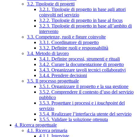
3.2. Tipologie di progetti
3.2.1. Tipologie di progetto in base agli attori
coinvolti nel servizio
3.2.2. Tipologie di progetto in base al focus
3.2.3. Tipologie di progetto in base all’ambito di
intervento
3.3. Competenze, ruoli e figure coinvolte
3.3.1. Coordinatore di progetto
3.3.2. Definire ruoli e responsabilità
3.4. Metodo di lavoro
3.4.1. Definire processi, strumenti e rituali
3.4.2. Curare la documentazione di progetto
3.4.3. Organizzare tavoli tecnici collaborativi
3.4.4. Prendere decisioni
3.5. Il processo progettuale
3.5.1. Organizzare il progetto e la sua gestione
3.5.2. Comprendere il contesto d’uso del servizio
pubblico
3.5.3. Progettare i processi e i
touchpoint
del
servizio
3.5.4. Realizzare l’interfaccia utente del servizio
3.5.5. Validare la soluzione ottenuta
4. Ricerca progettuale
4.1. Ricerca primaria
4.1.1. Interviste