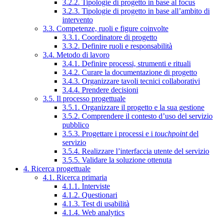
3.2.2. Tipologie di progetto in base al focus
3.2.3. Tipologie di progetto in base all’ambito di
intervento
3.3. Competenze, ruoli e figure coinvolte
3.3.1. Coordinatore di progetto
3.3.2. Definire ruoli e responsabilità
3.4. Metodo di lavoro
3.4.1. Definire processi, strumenti e rituali
3.4.2. Curare la documentazione di progetto
3.4.3. Organizzare tavoli tecnici collaborativi
3.4.4. Prendere decisioni
3.5. Il processo progettuale
3.5.1. Organizzare il progetto e la sua gestione
3.5.2. Comprendere il contesto d’uso del servizio
pubblico
3.5.3. Progettare i processi e i
touchpoint
del
servizio
3.5.4. Realizzare l’interfaccia utente del servizio
3.5.5. Validare la soluzione ottenuta
4. Ricerca progettuale
4.1. Ricerca primaria
4.1.1. Interviste
4.1.2. Questionari
4.1.3. Test di usabilità
4.1.4. Web analytics