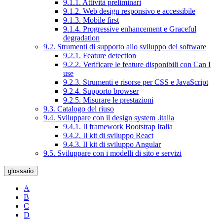
9.1.1. Attività preliminari
9.1.2. Web design responsivo e accessibile
9.1.3. Mobile first
9.1.4. Progressive enhancement e Graceful
degradation
9.2. Strumenti di supporto allo sviluppo del software
9.2.1. Feature detection
9.2.2. Verificare le feature disponibili con Can I
use
9.2.3. Strumenti e risorse per CSS e JavaScript
9.2.4. Supporto browser
9.2.5. Misurare le prestazioni
9.3. Catalogo del riuso
9.4. Sviluppare con il design system .italia
9.4.1. Il framework Bootstrap Italia
9.4.2. Il kit di sviluppo React
9.4.3. Il kit di sviluppo Angular
9.5. Sviluppare con i modelli di sito e servizi
glossario
A
B
C
D