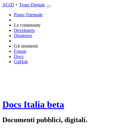
AGID
+
Team Digitale
Piano Triennale
Le community
Developers
Designers
Gli strumenti
Forum
Docs
GitHub
Docs Italia
beta
Documenti pubblici, digitali.