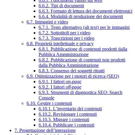
6.6.1. I documenti vanno sul web
6.6.2. Tipi di documenti
6.6.3. Formato di lettura dei documenti elettronici
6.6.4. Modalità di produzione dei documenti
6.7. Immagini e video
6.7.1. Testo alternativo (alt text) per le immagini
6.7.2. Sottotitoli per i video
6.7.3. Trascrizioni per i video
6.8. Proprietà intellettuale e privacy
6.8.1. Pubblicazione di contenuti prodotti dalla
Pubblica Amministrazione
6.8.2. Pubblicazione di contenuti non prodotti
dalla Pubblica Amministrazione
6.8.3. Consenso dei soggetti ritratti
6.9. Ottimizzazione per i motori di ricerca (SEO)
6.9.1. I fattori
on-page
6.9.2. I fattori
off-page
6.9.3. Strumenti di diagnostica SEO: Search
Console
6.10. Gestire i contenuti
6.10.1. L’inventario dei contenuti
6.10.2. Revisionare i contenuti
6.10.3. Migrare i contenuti
6.10.4. Pubblicare i contenuti
7. Progettazione dell’interazione