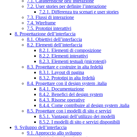
7.1. Caratteristiche dell’interazione
7.2. User stories per definire l’interazione
7.2.1. Differenza tra scenari e user stories
7.3. Flussi di interazione
7.4. Wireframe
7.5. Prototipi interattivi
8. Progettazione dell’interfaccia
8.1. Obiettivi dell’interfaccia
8.2. Elementi dell’interfaccia
8.2.1. Elementi di composizione
8.2.2. Elementi interattivi
8.2.3. Elementi testuali (microtesti)
8.3. Progettare e costruire in alta fedeltà
8.3.1. Layout di pagina
8.3.2. Prototipi in alta fedeltà
8.4. Progettare con il design system .italia
8.4.1. Documentazione
8.4.2. Benefici del design system
8.4.3. Risorse operative
8.4.4. Come contribuire al design system .italia
8.5. Progettare con i modelli di sito e servizi
8.5.1. Vantaggi dell’utilizzo dei modelli
8.5.2. I modelli di sito e servizi disponibili
9. Sviluppo dell’interfaccia
9.1. Approccio allo sviluppo