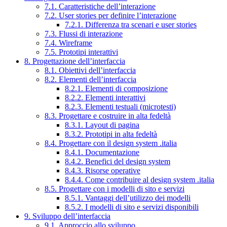
7.1. Caratteristiche dell’interazione
7.2. User stories per definire l’interazione
7.2.1. Differenza tra scenari e user stories
7.3. Flussi di interazione
7.4. Wireframe
7.5. Prototipi interattivi
8. Progettazione dell’interfaccia
8.1. Obiettivi dell’interfaccia
8.2. Elementi dell’interfaccia
8.2.1. Elementi di composizione
8.2.2. Elementi interattivi
8.2.3. Elementi testuali (microtesti)
8.3. Progettare e costruire in alta fedeltà
8.3.1. Layout di pagina
8.3.2. Prototipi in alta fedeltà
8.4. Progettare con il design system .italia
8.4.1. Documentazione
8.4.2. Benefici del design system
8.4.3. Risorse operative
8.4.4. Come contribuire al design system .italia
8.5. Progettare con i modelli di sito e servizi
8.5.1. Vantaggi dell’utilizzo dei modelli
8.5.2. I modelli di sito e servizi disponibili
9. Sviluppo dell’interfaccia
9.1. Approccio allo sviluppo