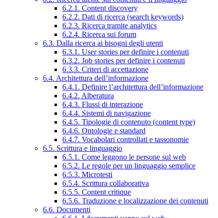
6.2.1. Content discovery
6.2.2. Dati di ricerca (search keywords)
6.2.3. Ricerca tramite analytics
6.2.4. Ricerca sui forum
6.3. Dalla ricerca ai bisogni degli utenti
6.3.1. User stories per definire i contenuti
6.3.2. Job stories per definire i contenuti
6.3.3. Criteri di accettazione
6.4. Architettura dell’informazione
6.4.1. Definire l’architettura dell’informazione
6.4.2. Alberatura
6.4.3. Flussi di interazione
6.4.4. Sistemi di navigazione
6.4.5. Tipologie di contenuto (content type)
6.4.6. Ontologie e standard
6.4.7. Vocabolari controllati e tassonomie
6.5. Scrittura e linguaggio
6.5.1. Come leggono le persone sul web
6.5.2. Le regole per un linguaggio semplice
6.5.3. Microtesti
6.5.4. Scrittura collaborativa
6.5.5. Content critique
6.5.6. Traduzione e localizzazione dei contenuti
6.6. Documenti