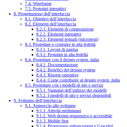
7.4. Wireframe
7.5. Prototipi interattivi
8. Progettazione dell’interfaccia
8.1. Obiettivi dell’interfaccia
8.2. Elementi dell’interfaccia
8.2.1. Elementi di composizione
8.2.2. Elementi interattivi
8.2.3. Elementi testuali (microtesti)
8.3. Progettare e costruire in alta fedeltà
8.3.1. Layout di pagina
8.3.2. Prototipi in alta fedeltà
8.4. Progettare con il design system .italia
8.4.1. Documentazione
8.4.2. Benefici del design system
8.4.3. Risorse operative
8.4.4. Come contribuire al design system .italia
8.5. Progettare con i modelli di sito e servizi
8.5.1. Vantaggi dell’utilizzo dei modelli
8.5.2. I modelli di sito e servizi disponibili
9. Sviluppo dell’interfaccia
9.1. Approccio allo sviluppo
9.1.1. Attività preliminari
9.1.2. Web design responsivo e accessibile
9.1.3. Mobile first
9.1.4. Progressive enhancement e Graceful