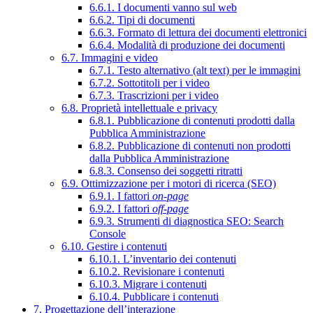
6.6.1. I documenti vanno sul web
6.6.2. Tipi di documenti
6.6.3. Formato di lettura dei documenti elettronici
6.6.4. Modalità di produzione dei documenti
6.7. Immagini e video
6.7.1. Testo alternativo (alt text) per le immagini
6.7.2. Sottotitoli per i video
6.7.3. Trascrizioni per i video
6.8. Proprietà intellettuale e privacy
6.8.1. Pubblicazione di contenuti prodotti dalla
Pubblica Amministrazione
6.8.2. Pubblicazione di contenuti non prodotti
dalla Pubblica Amministrazione
6.8.3. Consenso dei soggetti ritratti
6.9. Ottimizzazione per i motori di ricerca (SEO)
6.9.1. I fattori
on-page
6.9.2. I fattori
off-page
6.9.3. Strumenti di diagnostica SEO: Search
Console
6.10. Gestire i contenuti
6.10.1. L’inventario dei contenuti
6.10.2. Revisionare i contenuti
6.10.3. Migrare i contenuti
6.10.4. Pubblicare i contenuti
7. Progettazione dell’interazione