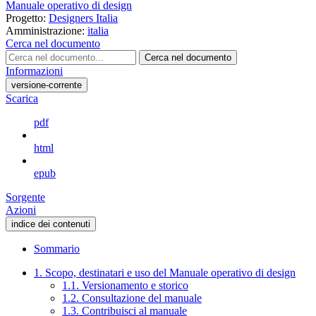
Manuale operativo di design
Progetto:
Designers Italia
Amministrazione:
italia
Cerca nel documento
Cerca nel documento
Informazioni
versione-corrente
Scarica
pdf
html
epub
Sorgente
Azioni
indice dei contenuti
Sommario
1. Scopo, destinatari e uso del Manuale operativo di design
1.1. Versionamento e storico
1.2. Consultazione del manuale
1.3. Contribuisci al manuale