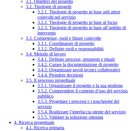
3.1. Obiettivi del progetto
3.2. Tipologie di progetti
3.2.1. Tipologie di progetto in base agli attori
coinvolti nel servizio
3.2.2. Tipologie di progetto in base al focus
3.2.3. Tipologie di progetto in base all’ambito di
intervento
3.3. Competenze, ruoli e figure coinvolte
3.3.1. Coordinatore di progetto
3.3.2. Definire ruoli e responsabilità
3.4. Metodo di lavoro
3.4.1. Definire processi, strumenti e rituali
3.4.2. Curare la documentazione di progetto
3.4.3. Organizzare tavoli tecnici collaborativi
3.4.4. Prendere decisioni
3.5. Il processo progettuale
3.5.1. Organizzare il progetto e la sua gestione
3.5.2. Comprendere il contesto d’uso del servizio
pubblico
3.5.3. Progettare i processi e i
touchpoint
del
servizio
3.5.4. Realizzare l’interfaccia utente del servizio
3.5.5. Validare la soluzione ottenuta
4. Ricerca progettuale
4.1. Ricerca primaria