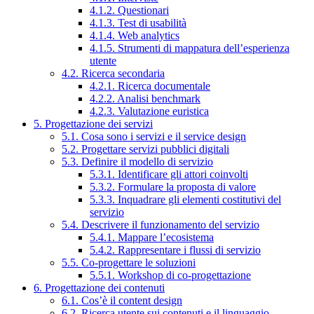
4.1.2. Questionari
4.1.3. Test di usabilità
4.1.4. Web analytics
4.1.5. Strumenti di mappatura dell’esperienza
utente
4.2. Ricerca secondaria
4.2.1. Ricerca documentale
4.2.2. Analisi benchmark
4.2.3. Valutazione euristica
5. Progettazione dei servizi
5.1. Cosa sono i servizi e il service design
5.2. Progettare servizi pubblici digitali
5.3. Definire il modello di servizio
5.3.1. Identificare gli attori coinvolti
5.3.2. Formulare la proposta di valore
5.3.3. Inquadrare gli elementi costitutivi del
servizio
5.4. Descrivere il funzionamento del servizio
5.4.1. Mappare l’ecosistema
5.4.2. Rappresentare i flussi di servizio
5.5. Co-progettare le soluzioni
5.5.1. Workshop di co-progettazione
6. Progettazione dei contenuti
6.1. Cos’è il content design
6.2. Ricerca utente sui contenuti e il linguaggio