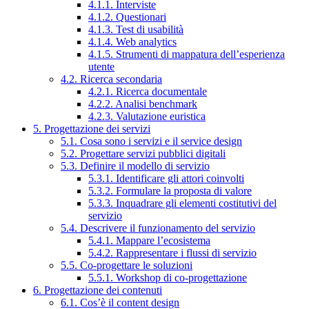
4.1.1. Interviste
4.1.2. Questionari
4.1.3. Test di usabilità
4.1.4. Web analytics
4.1.5. Strumenti di mappatura dell’esperienza
utente
4.2. Ricerca secondaria
4.2.1. Ricerca documentale
4.2.2. Analisi benchmark
4.2.3. Valutazione euristica
5. Progettazione dei servizi
5.1. Cosa sono i servizi e il service design
5.2. Progettare servizi pubblici digitali
5.3. Definire il modello di servizio
5.3.1. Identificare gli attori coinvolti
5.3.2. Formulare la proposta di valore
5.3.3. Inquadrare gli elementi costitutivi del
servizio
5.4. Descrivere il funzionamento del servizio
5.4.1. Mappare l’ecosistema
5.4.2. Rappresentare i flussi di servizio
5.5. Co-progettare le soluzioni
5.5.1. Workshop di co-progettazione
6. Progettazione dei contenuti
6.1. Cos’è il content design