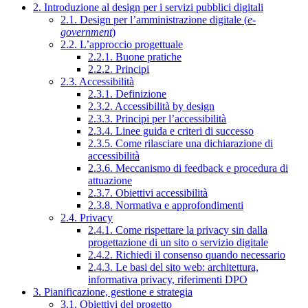
2. Introduzione al design per i servizi pubblici digitali
2.1. Design per l’amministrazione digitale (
e-
government
)
2.2. L’approccio progettuale
2.2.1. Buone pratiche
2.2.2. Principi
2.3. Accessibilità
2.3.1. Definizione
2.3.2. Accessibilità by design
2.3.3. Principi per l’accessibilità
2.3.4. Linee guida e criteri di successo
2.3.5. Come rilasciare una dichiarazione di
accessibilità
2.3.6. Meccanismo di feedback e procedura di
attuazione
2.3.7. Obiettivi accessibilità
2.3.8. Normativa e approfondimenti
2.4. Privacy
2.4.1. Come rispettare la privacy sin dalla
progettazione di un sito o servizio digitale
2.4.2. Richiedi il consenso quando necessario
2.4.3. Le basi del sito web: architettura,
informativa privacy, riferimenti DPO
3. Pianificazione, gestione e strategia
3.1. Obiettivi del progetto