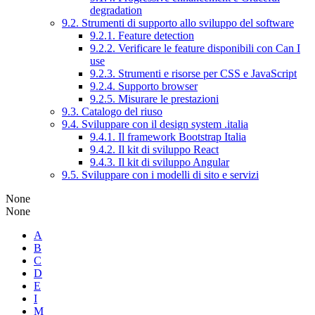
degradation
9.2. Strumenti di supporto allo sviluppo del software
9.2.1. Feature detection
9.2.2. Verificare le feature disponibili con Can I
use
9.2.3. Strumenti e risorse per CSS e JavaScript
9.2.4. Supporto browser
9.2.5. Misurare le prestazioni
9.3. Catalogo del riuso
9.4. Sviluppare con il design system .italia
9.4.1. Il framework Bootstrap Italia
9.4.2. Il kit di sviluppo React
9.4.3. Il kit di sviluppo Angular
9.5. Sviluppare con i modelli di sito e servizi
None
None
A
B
C
D
E
I
M