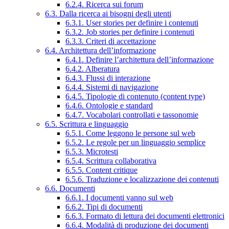
6.2.4. Ricerca sui forum
6.3. Dalla ricerca ai bisogni degli utenti
6.3.1. User stories per definire i contenuti
6.3.2. Job stories per definire i contenuti
6.3.3. Criteri di accettazione
6.4. Architettura dell’informazione
6.4.1. Definire l’architettura dell’informazione
6.4.2. Alberatura
6.4.3. Flussi di interazione
6.4.4. Sistemi di navigazione
6.4.5. Tipologie di contenuto (content type)
6.4.6. Ontologie e standard
6.4.7. Vocabolari controllati e tassonomie
6.5. Scrittura e linguaggio
6.5.1. Come leggono le persone sul web
6.5.2. Le regole per un linguaggio semplice
6.5.3. Microtesti
6.5.4. Scrittura collaborativa
6.5.5. Content critique
6.5.6. Traduzione e localizzazione dei contenuti
6.6. Documenti
6.6.1. I documenti vanno sul web
6.6.2. Tipi di documenti
6.6.3. Formato di lettura dei documenti elettronici
6.6.4. Modalità di produzione dei documenti