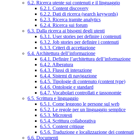
6.2. Ricerca utente sui contenuti e il linguaggio
6.2.1. Content discovery
6.2.2. Dati di ricerca (search keywords)
6.2.3. Ricerca tramite analytics
6.2.4. Ricerca sui forum
6.3. Dalla ricerca ai bisogni degli utenti
6.3.1. User stories per definire i contenuti
6.3.2. Job stories per definire i contenuti
6.3.3. Criteri di accettazione
6.4. Architettura dell’informazione
6.4.1. Definire l’architettura dell’informazione
6.4.2. Alberatura
6.4.3. Flussi di interazione
6.4.4. Sistemi di navigazione
6.4.5. Tipologie di contenuto (content type)
6.4.6. Ontologie e standard
6.4.7. Vocabolari controllati e tassonomie
6.5. Scrittura e linguaggio
6.5.1. Come leggono le persone sul web
6.5.2. Le regole per un linguaggio semplice
6.5.3. Microtesti
6.5.4. Scrittura collaborativa
6.5.5. Content critique
6.5.6. Traduzione e localizzazione dei contenuti
6.6. Documenti