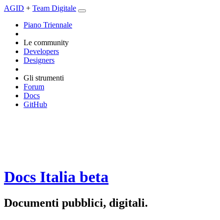
AGID
+
Team Digitale
Piano Triennale
Le community
Developers
Designers
Gli strumenti
Forum
Docs
GitHub
Docs Italia
beta
Documenti pubblici, digitali.