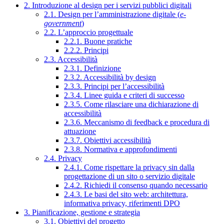
2. Introduzione al design per i servizi pubblici digitali
2.1. Design per l’amministrazione digitale (
e-
government
)
2.2. L’approccio progettuale
2.2.1. Buone pratiche
2.2.2. Principi
2.3. Accessibilità
2.3.1. Definizione
2.3.2. Accessibilità by design
2.3.3. Principi per l’accessibilità
2.3.4. Linee guida e criteri di successo
2.3.5. Come rilasciare una dichiarazione di
accessibilità
2.3.6. Meccanismo di feedback e procedura di
attuazione
2.3.7. Obiettivi accessibilità
2.3.8. Normativa e approfondimenti
2.4. Privacy
2.4.1. Come rispettare la privacy sin dalla
progettazione di un sito o servizio digitale
2.4.2. Richiedi il consenso quando necessario
2.4.3. Le basi del sito web: architettura,
informativa privacy, riferimenti DPO
3. Pianificazione, gestione e strategia
3.1. Obiettivi del progetto