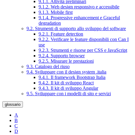
9.1.1. Attività preliminari
9.1.2. Web design responsivo e accessibile
9.1.3. Mobile first
9.1.4. Progressive enhancement e Graceful
degradation
9.2. Strumenti di supporto allo sviluppo del software
9.2.1. Feature detection
9.2.2. Verificare le feature disponibili con Can I
use
9.2.3. Strumenti e risorse per CSS e JavaScript
9.2.4. Supporto browser
9.2.5. Misurare le prestazioni
9.3. Catalogo del riuso
9.4. Sviluppare con il design system .italia
9.4.1. Il framework Bootstrap Italia
9.4.2. Il kit di sviluppo React
9.4.3. Il kit di sviluppo Angular
9.5. Sviluppare con i modelli di sito e servizi
glossario
A
B
C
D