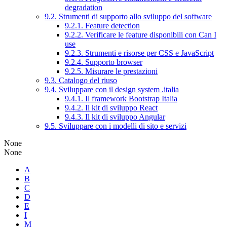
degradation
9.2. Strumenti di supporto allo sviluppo del software
9.2.1. Feature detection
9.2.2. Verificare le feature disponibili con Can I
use
9.2.3. Strumenti e risorse per CSS e JavaScript
9.2.4. Supporto browser
9.2.5. Misurare le prestazioni
9.3. Catalogo del riuso
9.4. Sviluppare con il design system .italia
9.4.1. Il framework Bootstrap Italia
9.4.2. Il kit di sviluppo React
9.4.3. Il kit di sviluppo Angular
9.5. Sviluppare con i modelli di sito e servizi
None
None
A
B
C
D
E
I
M