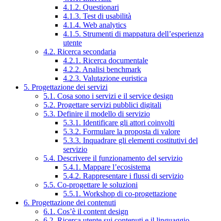
4.1.2. Questionari
4.1.3. Test di usabilità
4.1.4. Web analytics
4.1.5. Strumenti di mappatura dell’esperienza
utente
4.2. Ricerca secondaria
4.2.1. Ricerca documentale
4.2.2. Analisi benchmark
4.2.3. Valutazione euristica
5. Progettazione dei servizi
5.1. Cosa sono i servizi e il service design
5.2. Progettare servizi pubblici digitali
5.3. Definire il modello di servizio
5.3.1. Identificare gli attori coinvolti
5.3.2. Formulare la proposta di valore
5.3.3. Inquadrare gli elementi costitutivi del
servizio
5.4. Descrivere il funzionamento del servizio
5.4.1. Mappare l’ecosistema
5.4.2. Rappresentare i flussi di servizio
5.5. Co-progettare le soluzioni
5.5.1. Workshop di co-progettazione
6. Progettazione dei contenuti
6.1. Cos’è il content design
6.2. Ricerca utente sui contenuti e il linguaggio