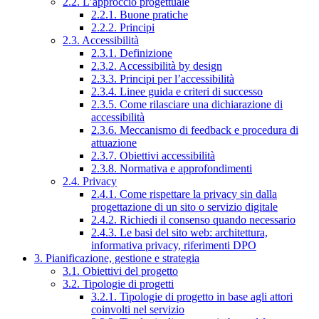
2.2. L’approccio progettuale
2.2.1. Buone pratiche
2.2.2. Principi
2.3. Accessibilità
2.3.1. Definizione
2.3.2. Accessibilità by design
2.3.3. Principi per l’accessibilità
2.3.4. Linee guida e criteri di successo
2.3.5. Come rilasciare una dichiarazione di
accessibilità
2.3.6. Meccanismo di feedback e procedura di
attuazione
2.3.7. Obiettivi accessibilità
2.3.8. Normativa e approfondimenti
2.4. Privacy
2.4.1. Come rispettare la privacy sin dalla
progettazione di un sito o servizio digitale
2.4.2. Richiedi il consenso quando necessario
2.4.3. Le basi del sito web: architettura,
informativa privacy, riferimenti DPO
3. Pianificazione, gestione e strategia
3.1. Obiettivi del progetto
3.2. Tipologie di progetti
3.2.1. Tipologie di progetto in base agli attori
coinvolti nel servizio