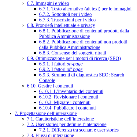
6.7. Immagini e video
6.7.1. Testo alternativo (alt text) per le immagini
6.7.2. Sottotitoli per i video
6.7.3. Trascrizioni per i video
6.8. Proprietà intellettuale e privacy
6.8.1. Pubblicazione di contenuti prodotti dalla
Pubblica Amministrazione
6.8.2. Pubblicazione di contenuti non prodotti
dalla Pubblica Amministrazione
6.8.3. Consenso dei soggetti ritratti
6.9. Ottimizzazione per i motori di ricerca (SEO)
6.9.1. I fattori
on-page
6.9.2. I fattori
off-page
6.9.3. Strumenti di diagnostica SEO: Search
Console
6.10. Gestire i contenuti
6.10.1. L’inventario dei contenuti
6.10.2. Revisionare i contenuti
6.10.3. Migrare i contenuti
6.10.4. Pubblicare i contenuti
7. Progettazione dell’interazione
7.1. Caratteristiche dell’interazione
7.2. User stories per definire l’interazione
7.2.1. Differenza tra scenari e user stories
7.3. Flussi di interazione