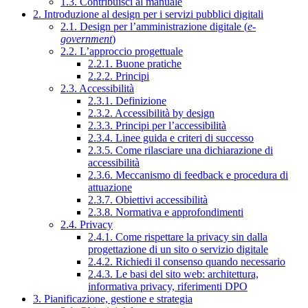
1.3. Contribuisci al manuale
2. Introduzione al design per i servizi pubblici digitali
2.1. Design per l’amministrazione digitale (
e-
government
)
2.2. L’approccio progettuale
2.2.1. Buone pratiche
2.2.2. Principi
2.3. Accessibilità
2.3.1. Definizione
2.3.2. Accessibilità by design
2.3.3. Principi per l’accessibilità
2.3.4. Linee guida e criteri di successo
2.3.5. Come rilasciare una dichiarazione di
accessibilità
2.3.6. Meccanismo di feedback e procedura di
attuazione
2.3.7. Obiettivi accessibilità
2.3.8. Normativa e approfondimenti
2.4. Privacy
2.4.1. Come rispettare la privacy sin dalla
progettazione di un sito o servizio digitale
2.4.2. Richiedi il consenso quando necessario
2.4.3. Le basi del sito web: architettura,
informativa privacy, riferimenti DPO
3. Pianificazione, gestione e strategia