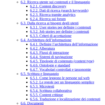
6.2. Ricerca utente sui contenuti e il linguaggio
6.2.1. Content discovery
6.2.2. Dati di ricerca (search keywords)
6.2.3. Ricerca tramite analytics
6.2.4. Ricerca sui forum
6.3. Dalla ricerca ai bisogni degli utenti
6.3.1. User stories per definire i contenuti
6.3.2. Job stories per definire i contenuti
6.3.3. Criteri di accettazione
6.4. Architettura dell’informazione
6.4.1. Definire l’architettura dell’informazione
6.4.2. Alberatura
6.4.3. Flussi di interazione
6.4.4. Sistemi di navigazione
6.4.5. Tipologie di contenuto (content type)
6.4.6. Ontologie e standard
6.4.7. Vocabolari controllati e tassonomie
6.5. Scrittura e linguaggio
6.5.1. Come leggono le persone sul web
6.5.2. Le regole per un linguaggio semplice
6.5.3. Microtesti
6.5.4. Scrittura collaborativa
6.5.5. Content critique
6.5.6. Traduzione e localizzazione dei contenuti
6.6. Documenti