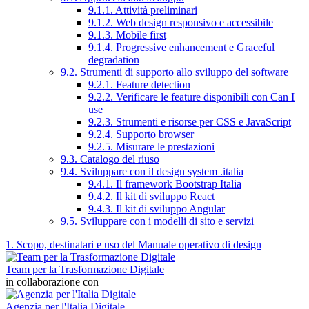
9.1.1. Attività preliminari
9.1.2. Web design responsivo e accessibile
9.1.3. Mobile first
9.1.4. Progressive enhancement e Graceful
degradation
9.2. Strumenti di supporto allo sviluppo del software
9.2.1. Feature detection
9.2.2. Verificare le feature disponibili con Can I
use
9.2.3. Strumenti e risorse per CSS e JavaScript
9.2.4. Supporto browser
9.2.5. Misurare le prestazioni
9.3. Catalogo del riuso
9.4. Sviluppare con il design system .italia
9.4.1. Il framework Bootstrap Italia
9.4.2. Il kit di sviluppo React
9.4.3. Il kit di sviluppo Angular
9.5. Sviluppare con i modelli di sito e servizi
1. Scopo, destinatari e uso del Manuale operativo di design
Team per la Trasformazione Digitale
in collaborazione con
Agenzia per l'Italia Digitale