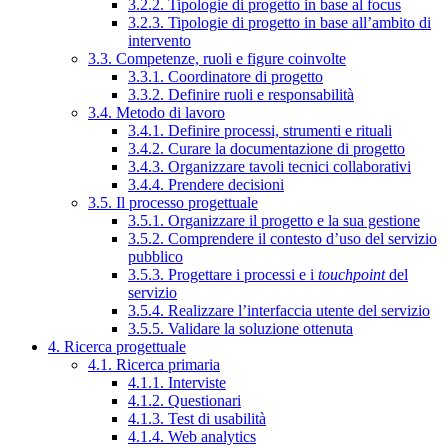
3.2.2. Tipologie di progetto in base al focus
3.2.3. Tipologie di progetto in base all’ambito di
intervento
3.3. Competenze, ruoli e figure coinvolte
3.3.1. Coordinatore di progetto
3.3.2. Definire ruoli e responsabilità
3.4. Metodo di lavoro
3.4.1. Definire processi, strumenti e rituali
3.4.2. Curare la documentazione di progetto
3.4.3. Organizzare tavoli tecnici collaborativi
3.4.4. Prendere decisioni
3.5. Il processo progettuale
3.5.1. Organizzare il progetto e la sua gestione
3.5.2. Comprendere il contesto d’uso del servizio
pubblico
3.5.3. Progettare i processi e i
touchpoint
del
servizio
3.5.4. Realizzare l’interfaccia utente del servizio
3.5.5. Validare la soluzione ottenuta
4. Ricerca progettuale
4.1. Ricerca primaria
4.1.1. Interviste
4.1.2. Questionari
4.1.3. Test di usabilità
4.1.4. Web analytics