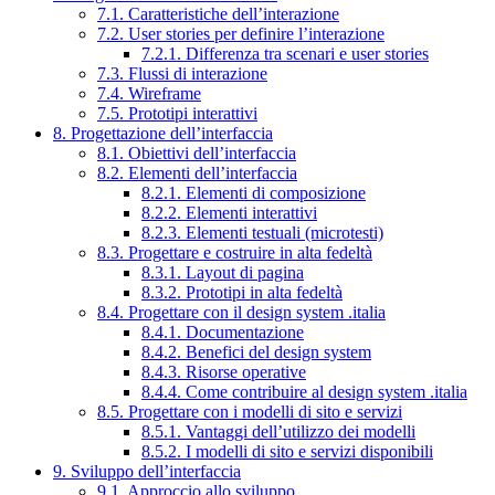
7.1. Caratteristiche dell’interazione
7.2. User stories per definire l’interazione
7.2.1. Differenza tra scenari e user stories
7.3. Flussi di interazione
7.4. Wireframe
7.5. Prototipi interattivi
8. Progettazione dell’interfaccia
8.1. Obiettivi dell’interfaccia
8.2. Elementi dell’interfaccia
8.2.1. Elementi di composizione
8.2.2. Elementi interattivi
8.2.3. Elementi testuali (microtesti)
8.3. Progettare e costruire in alta fedeltà
8.3.1. Layout di pagina
8.3.2. Prototipi in alta fedeltà
8.4. Progettare con il design system .italia
8.4.1. Documentazione
8.4.2. Benefici del design system
8.4.3. Risorse operative
8.4.4. Come contribuire al design system .italia
8.5. Progettare con i modelli di sito e servizi
8.5.1. Vantaggi dell’utilizzo dei modelli
8.5.2. I modelli di sito e servizi disponibili
9. Sviluppo dell’interfaccia
9.1. Approccio allo sviluppo