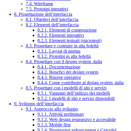
7.4. Wireframe
7.5. Prototipi interattivi
8. Progettazione dell’interfaccia
8.1. Obiettivi dell’interfaccia
8.2. Elementi dell’interfaccia
8.2.1. Elementi di composizione
8.2.2. Elementi interattivi
8.2.3. Elementi testuali (microtesti)
8.3. Progettare e costruire in alta fedeltà
8.3.1. Layout di pagina
8.3.2. Prototipi in alta fedeltà
8.4. Progettare con il design system .italia
8.4.1. Documentazione
8.4.2. Benefici del design system
8.4.3. Risorse operative
8.4.4. Come contribuire al design system .italia
8.5. Progettare con i modelli di sito e servizi
8.5.1. Vantaggi dell’utilizzo dei modelli
8.5.2. I modelli di sito e servizi disponibili
9. Sviluppo dell’interfaccia
9.1. Approccio allo sviluppo
9.1.1. Attività preliminari
9.1.2. Web design responsivo e accessibile
9.1.3. Mobile first
9.1.4. Progressive enhancement e Graceful