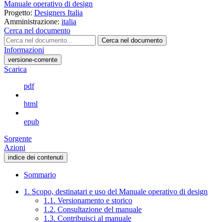
Manuale operativo di design
Progetto:
Designers Italia
Amministrazione:
italia
Cerca nel documento
Cerca nel documento
Informazioni
versione-corrente
Scarica
pdf
html
epub
Sorgente
Azioni
indice dei contenuti
Sommario
1. Scopo, destinatari e uso del Manuale operativo di design
1.1. Versionamento e storico
1.2. Consultazione del manuale
1.3. Contribuisci al manuale