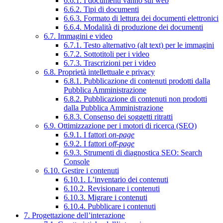
6.6.1. I documenti vanno sul web
6.6.2. Tipi di documenti
6.6.3. Formato di lettura dei documenti elettronici
6.6.4. Modalità di produzione dei documenti
6.7. Immagini e video
6.7.1. Testo alternativo (alt text) per le immagini
6.7.2. Sottotitoli per i video
6.7.3. Trascrizioni per i video
6.8. Proprietà intellettuale e privacy
6.8.1. Pubblicazione di contenuti prodotti dalla
Pubblica Amministrazione
6.8.2. Pubblicazione di contenuti non prodotti
dalla Pubblica Amministrazione
6.8.3. Consenso dei soggetti ritratti
6.9. Ottimizzazione per i motori di ricerca (SEO)
6.9.1. I fattori
on-page
6.9.2. I fattori
off-page
6.9.3. Strumenti di diagnostica SEO: Search
Console
6.10. Gestire i contenuti
6.10.1. L’inventario dei contenuti
6.10.2. Revisionare i contenuti
6.10.3. Migrare i contenuti
6.10.4. Pubblicare i contenuti
7. Progettazione dell’interazione