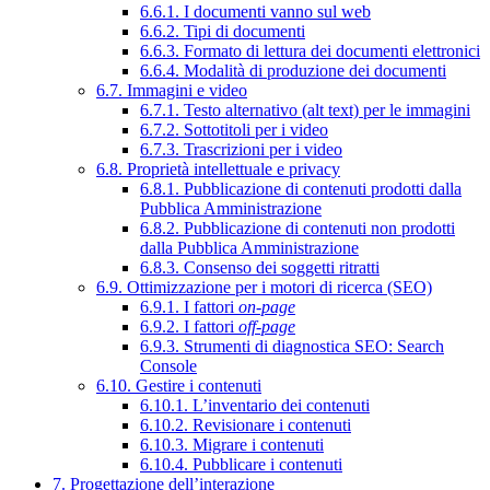
6.6.1. I documenti vanno sul web
6.6.2. Tipi di documenti
6.6.3. Formato di lettura dei documenti elettronici
6.6.4. Modalità di produzione dei documenti
6.7. Immagini e video
6.7.1. Testo alternativo (alt text) per le immagini
6.7.2. Sottotitoli per i video
6.7.3. Trascrizioni per i video
6.8. Proprietà intellettuale e privacy
6.8.1. Pubblicazione di contenuti prodotti dalla
Pubblica Amministrazione
6.8.2. Pubblicazione di contenuti non prodotti
dalla Pubblica Amministrazione
6.8.3. Consenso dei soggetti ritratti
6.9. Ottimizzazione per i motori di ricerca (SEO)
6.9.1. I fattori
on-page
6.9.2. I fattori
off-page
6.9.3. Strumenti di diagnostica SEO: Search
Console
6.10. Gestire i contenuti
6.10.1. L’inventario dei contenuti
6.10.2. Revisionare i contenuti
6.10.3. Migrare i contenuti
6.10.4. Pubblicare i contenuti
7. Progettazione dell’interazione