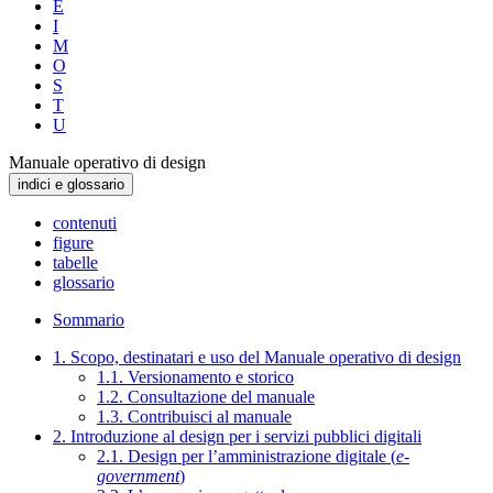
E
I
M
O
S
T
U
Manuale operativo di design
indici e glossario
contenuti
figure
tabelle
glossario
Sommario
1. Scopo, destinatari e uso del Manuale operativo di design
1.1. Versionamento e storico
1.2. Consultazione del manuale
1.3. Contribuisci al manuale
2. Introduzione al design per i servizi pubblici digitali
2.1. Design per l’amministrazione digitale (
e-
government
)