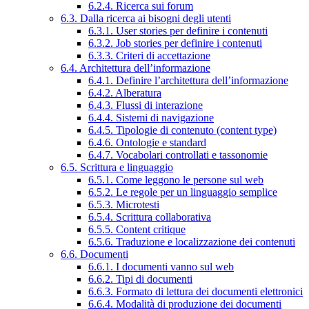
6.2.4. Ricerca sui forum
6.3. Dalla ricerca ai bisogni degli utenti
6.3.1. User stories per definire i contenuti
6.3.2. Job stories per definire i contenuti
6.3.3. Criteri di accettazione
6.4. Architettura dell’informazione
6.4.1. Definire l’architettura dell’informazione
6.4.2. Alberatura
6.4.3. Flussi di interazione
6.4.4. Sistemi di navigazione
6.4.5. Tipologie di contenuto (content type)
6.4.6. Ontologie e standard
6.4.7. Vocabolari controllati e tassonomie
6.5. Scrittura e linguaggio
6.5.1. Come leggono le persone sul web
6.5.2. Le regole per un linguaggio semplice
6.5.3. Microtesti
6.5.4. Scrittura collaborativa
6.5.5. Content critique
6.5.6. Traduzione e localizzazione dei contenuti
6.6. Documenti
6.6.1. I documenti vanno sul web
6.6.2. Tipi di documenti
6.6.3. Formato di lettura dei documenti elettronici
6.6.4. Modalità di produzione dei documenti