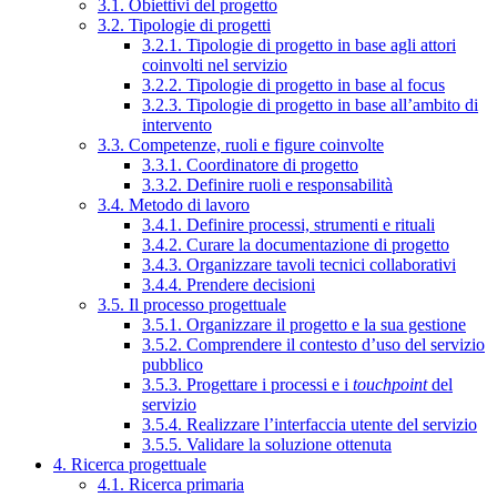
3.1. Obiettivi del progetto
3.2. Tipologie di progetti
3.2.1. Tipologie di progetto in base agli attori
coinvolti nel servizio
3.2.2. Tipologie di progetto in base al focus
3.2.3. Tipologie di progetto in base all’ambito di
intervento
3.3. Competenze, ruoli e figure coinvolte
3.3.1. Coordinatore di progetto
3.3.2. Definire ruoli e responsabilità
3.4. Metodo di lavoro
3.4.1. Definire processi, strumenti e rituali
3.4.2. Curare la documentazione di progetto
3.4.3. Organizzare tavoli tecnici collaborativi
3.4.4. Prendere decisioni
3.5. Il processo progettuale
3.5.1. Organizzare il progetto e la sua gestione
3.5.2. Comprendere il contesto d’uso del servizio
pubblico
3.5.3. Progettare i processi e i
touchpoint
del
servizio
3.5.4. Realizzare l’interfaccia utente del servizio
3.5.5. Validare la soluzione ottenuta
4. Ricerca progettuale
4.1. Ricerca primaria