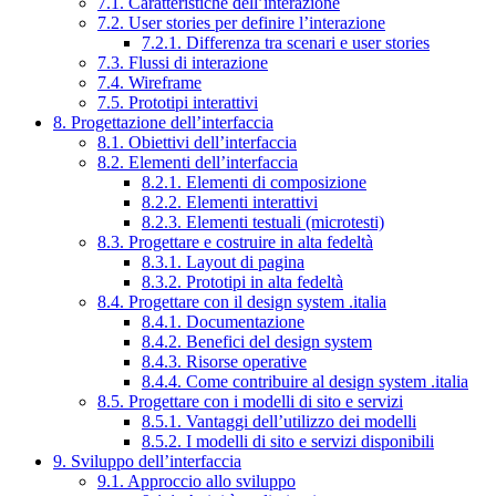
7.1. Caratteristiche dell’interazione
7.2. User stories per definire l’interazione
7.2.1. Differenza tra scenari e user stories
7.3. Flussi di interazione
7.4. Wireframe
7.5. Prototipi interattivi
8. Progettazione dell’interfaccia
8.1. Obiettivi dell’interfaccia
8.2. Elementi dell’interfaccia
8.2.1. Elementi di composizione
8.2.2. Elementi interattivi
8.2.3. Elementi testuali (microtesti)
8.3. Progettare e costruire in alta fedeltà
8.3.1. Layout di pagina
8.3.2. Prototipi in alta fedeltà
8.4. Progettare con il design system .italia
8.4.1. Documentazione
8.4.2. Benefici del design system
8.4.3. Risorse operative
8.4.4. Come contribuire al design system .italia
8.5. Progettare con i modelli di sito e servizi
8.5.1. Vantaggi dell’utilizzo dei modelli
8.5.2. I modelli di sito e servizi disponibili
9. Sviluppo dell’interfaccia
9.1. Approccio allo sviluppo