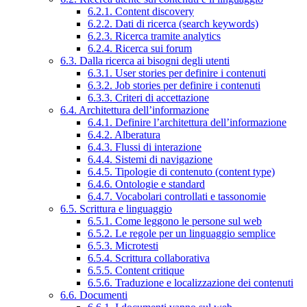
6.2.1. Content discovery
6.2.2. Dati di ricerca (search keywords)
6.2.3. Ricerca tramite analytics
6.2.4. Ricerca sui forum
6.3. Dalla ricerca ai bisogni degli utenti
6.3.1. User stories per definire i contenuti
6.3.2. Job stories per definire i contenuti
6.3.3. Criteri di accettazione
6.4. Architettura dell’informazione
6.4.1. Definire l’architettura dell’informazione
6.4.2. Alberatura
6.4.3. Flussi di interazione
6.4.4. Sistemi di navigazione
6.4.5. Tipologie di contenuto (content type)
6.4.6. Ontologie e standard
6.4.7. Vocabolari controllati e tassonomie
6.5. Scrittura e linguaggio
6.5.1. Come leggono le persone sul web
6.5.2. Le regole per un linguaggio semplice
6.5.3. Microtesti
6.5.4. Scrittura collaborativa
6.5.5. Content critique
6.5.6. Traduzione e localizzazione dei contenuti
6.6. Documenti