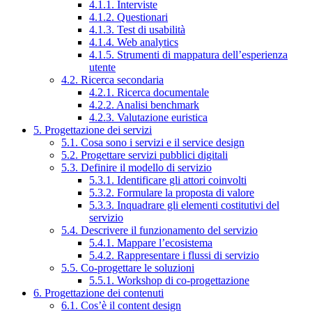
4.1.1. Interviste
4.1.2. Questionari
4.1.3. Test di usabilità
4.1.4. Web analytics
4.1.5. Strumenti di mappatura dell’esperienza
utente
4.2. Ricerca secondaria
4.2.1. Ricerca documentale
4.2.2. Analisi benchmark
4.2.3. Valutazione euristica
5. Progettazione dei servizi
5.1. Cosa sono i servizi e il service design
5.2. Progettare servizi pubblici digitali
5.3. Definire il modello di servizio
5.3.1. Identificare gli attori coinvolti
5.3.2. Formulare la proposta di valore
5.3.3. Inquadrare gli elementi costitutivi del
servizio
5.4. Descrivere il funzionamento del servizio
5.4.1. Mappare l’ecosistema
5.4.2. Rappresentare i flussi di servizio
5.5. Co-progettare le soluzioni
5.5.1. Workshop di co-progettazione
6. Progettazione dei contenuti
6.1. Cos’è il content design