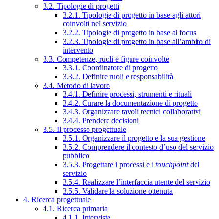
3.2. Tipologie di progetti
3.2.1. Tipologie di progetto in base agli attori
coinvolti nel servizio
3.2.2. Tipologie di progetto in base al focus
3.2.3. Tipologie di progetto in base all’ambito di
intervento
3.3. Competenze, ruoli e figure coinvolte
3.3.1. Coordinatore di progetto
3.3.2. Definire ruoli e responsabilità
3.4. Metodo di lavoro
3.4.1. Definire processi, strumenti e rituali
3.4.2. Curare la documentazione di progetto
3.4.3. Organizzare tavoli tecnici collaborativi
3.4.4. Prendere decisioni
3.5. Il processo progettuale
3.5.1. Organizzare il progetto e la sua gestione
3.5.2. Comprendere il contesto d’uso del servizio
pubblico
3.5.3. Progettare i processi e i
touchpoint
del
servizio
3.5.4. Realizzare l’interfaccia utente del servizio
3.5.5. Validare la soluzione ottenuta
4. Ricerca progettuale
4.1. Ricerca primaria
4.1.1. Interviste