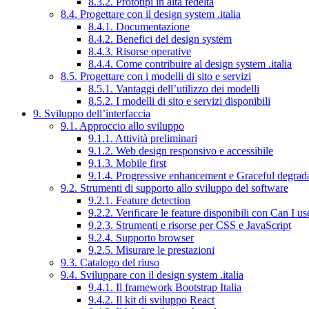
8.3.2. Prototipi in alta fedeltà
8.4. Progettare con il design system .italia
8.4.1. Documentazione
8.4.2. Benefici del design system
8.4.3. Risorse operative
8.4.4. Come contribuire al design system .italia
8.5. Progettare con i modelli di sito e servizi
8.5.1. Vantaggi dell’utilizzo dei modelli
8.5.2. I modelli di sito e servizi disponibili
9. Sviluppo dell’interfaccia
9.1. Approccio allo sviluppo
9.1.1. Attività preliminari
9.1.2. Web design responsivo e accessibile
9.1.3. Mobile first
9.1.4. Progressive enhancement e Graceful degrad
9.2. Strumenti di supporto allo sviluppo del software
9.2.1. Feature detection
9.2.2. Verificare le feature disponibili con Can I us
9.2.3. Strumenti e risorse per CSS e JavaScript
9.2.4. Supporto browser
9.2.5. Misurare le prestazioni
9.3. Catalogo del riuso
9.4. Sviluppare con il design system .italia
9.4.1. Il framework Bootstrap Italia
9.4.2. Il kit di sviluppo React