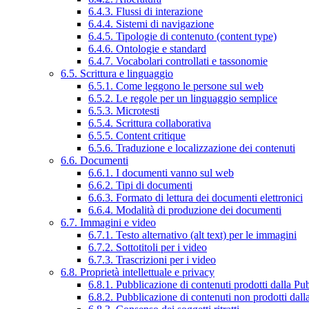
6.4.3. Flussi di interazione
6.4.4. Sistemi di navigazione
6.4.5. Tipologie di contenuto (content type)
6.4.6. Ontologie e standard
6.4.7. Vocabolari controllati e tassonomie
6.5. Scrittura e linguaggio
6.5.1. Come leggono le persone sul web
6.5.2. Le regole per un linguaggio semplice
6.5.3. Microtesti
6.5.4. Scrittura collaborativa
6.5.5. Content critique
6.5.6. Traduzione e localizzazione dei contenuti
6.6. Documenti
6.6.1. I documenti vanno sul web
6.6.2. Tipi di documenti
6.6.3. Formato di lettura dei documenti elettronici
6.6.4. Modalità di produzione dei documenti
6.7. Immagini e video
6.7.1. Testo alternativo (alt text) per le immagini
6.7.2. Sottotitoli per i video
6.7.3. Trascrizioni per i video
6.8. Proprietà intellettuale e privacy
6.8.1. Pubblicazione di contenuti prodotti dalla P
6.8.2. Pubblicazione di contenuti non prodotti dal