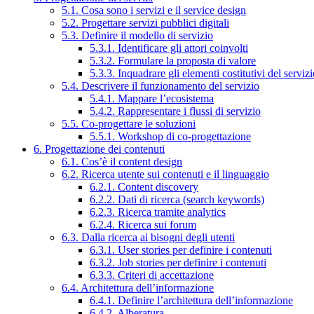
5.1. Cosa sono i servizi e il service design
5.2. Progettare servizi pubblici digitali
5.3. Definire il modello di servizio
5.3.1. Identificare gli attori coinvolti
5.3.2. Formulare la proposta di valore
5.3.3. Inquadrare gli elementi costitutivi del serviz
5.4. Descrivere il funzionamento del servizio
5.4.1. Mappare l’ecosistema
5.4.2. Rappresentare i flussi di servizio
5.5. Co-progettare le soluzioni
5.5.1. Workshop di co-progettazione
6. Progettazione dei contenuti
6.1. Cos’è il content design
6.2. Ricerca utente sui contenuti e il linguaggio
6.2.1. Content discovery
6.2.2. Dati di ricerca (search keywords)
6.2.3. Ricerca tramite analytics
6.2.4. Ricerca sui forum
6.3. Dalla ricerca ai bisogni degli utenti
6.3.1. User stories per definire i contenuti
6.3.2. Job stories per definire i contenuti
6.3.3. Criteri di accettazione
6.4. Architettura dell’informazione
6.4.1. Definire l’architettura dell’informazione
6.4.2. Alberatura