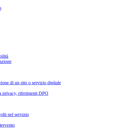
)
ilità
azione
ione di un sito o servizio digitale
va privacy, riferimenti DPO
olti nel servizio
ntervento