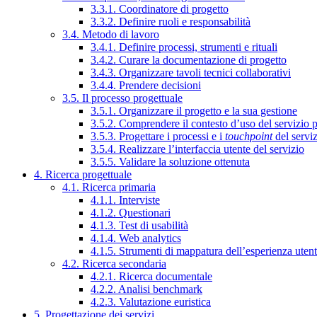
3.3.1. Coordinatore di progetto
3.3.2. Definire ruoli e responsabilità
3.4. Metodo di lavoro
3.4.1. Definire processi, strumenti e rituali
3.4.2. Curare la documentazione di progetto
3.4.3. Organizzare tavoli tecnici collaborativi
3.4.4. Prendere decisioni
3.5. Il processo progettuale
3.5.1. Organizzare il progetto e la sua gestione
3.5.2. Comprendere il contesto d’uso del servizio 
3.5.3. Progettare i processi e i
touchpoint
del servi
3.5.4. Realizzare l’interfaccia utente del servizio
3.5.5. Validare la soluzione ottenuta
4. Ricerca progettuale
4.1. Ricerca primaria
4.1.1. Interviste
4.1.2. Questionari
4.1.3. Test di usabilità
4.1.4. Web analytics
4.1.5. Strumenti di mappatura dell’esperienza uten
4.2. Ricerca secondaria
4.2.1. Ricerca documentale
4.2.2. Analisi benchmark
4.2.3. Valutazione euristica
5. Progettazione dei servizi