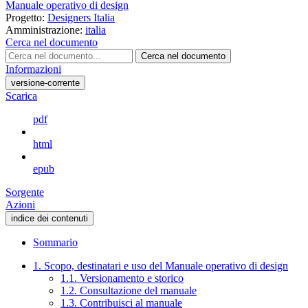
Manuale operativo di design
Progetto:
Designers Italia
Amministrazione:
italia
Cerca nel documento
Cerca nel documento
Informazioni
versione-corrente
Scarica
pdf
html
epub
Sorgente
Azioni
indice dei contenuti
Sommario
1. Scopo, destinatari e uso del Manuale operativo di design
1.1. Versionamento e storico
1.2. Consultazione del manuale
1.3. Contribuisci al manuale