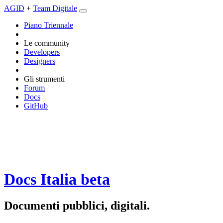
AGID
+
Team Digitale
Piano Triennale
Le community
Developers
Designers
Gli strumenti
Forum
Docs
GitHub
Docs Italia
beta
Documenti pubblici, digitali.