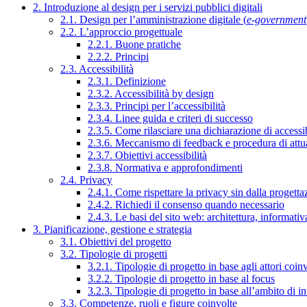
2. Introduzione al design per i servizi pubblici digitali
2.1. Design per l’amministrazione digitale (
e-government
2.2. L’approccio progettuale
2.2.1. Buone pratiche
2.2.2. Principi
2.3. Accessibilità
2.3.1. Definizione
2.3.2. Accessibilità by design
2.3.3. Principi per l’accessibilità
2.3.4. Linee guida e criteri di successo
2.3.5. Come rilasciare una dichiarazione di accessib
2.3.6. Meccanismo di feedback e procedura di attu
2.3.7. Obiettivi accessibilità
2.3.8. Normativa e approfondimenti
2.4. Privacy
2.4.1. Come rispettare la privacy sin dalla progettaz
2.4.2. Richiedi il consenso quando necessario
2.4.3. Le basi del sito web: architettura, informati
3. Pianificazione, gestione e strategia
3.1. Obiettivi del progetto
3.2. Tipologie di progetti
3.2.1. Tipologie di progetto in base agli attori coinv
3.2.2. Tipologie di progetto in base al focus
3.2.3. Tipologie di progetto in base all’ambito di i
3.3. Competenze, ruoli e figure coinvolte