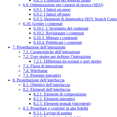
6.8.3. Consenso dei soggetti ritratti
6.9. Ottimizzazione per i motori di ricerca (SEO)
6.9.1. I fattori
on-page
6.9.2. I fattori
off-page
6.9.3. Strumenti di diagnostica SEO: Search Cons
6.10. Gestire i contenuti
6.10.1. L’inventario dei contenuti
6.10.2. Revisionare i contenuti
6.10.3. Migrare i contenuti
6.10.4. Pubblicare i contenuti
7. Progettazione dell’interazione
7.1. Caratteristiche dell’interazione
7.2. User stories per definire l’interazione
7.2.1. Differenza tra scenari e user stories
7.3. Flussi di interazione
7.4. Wireframe
7.5. Prototipi interattivi
8. Progettazione dell’interfaccia
8.1. Obiettivi dell’interfaccia
8.2. Elementi dell’interfaccia
8.2.1. Elementi di composizione
8.2.2. Elementi interattivi
8.2.3. Elementi testuali (microtesti)
8.3. Progettare e costruire in alta fedeltà
8.3.1. Layout di pagina