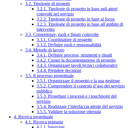
3.2. Tipologie di progetti
3.2.1. Tipologie di progetto in base agli attori
coinvolti nel servizio
3.2.2. Tipologie di progetto in base al focus
3.2.3. Tipologie di progetto in base all’ambito di
intervento
3.3. Competenze, ruoli e figure coinvolte
3.3.1. Coordinatore di progetto
3.3.2. Definire ruoli e responsabilità
3.4. Metodo di lavoro
3.4.1. Definire processi, strumenti e rituali
3.4.2. Curare la documentazione di progetto
3.4.3. Organizzare tavoli tecnici collaborativi
3.4.4. Prendere decisioni
3.5. Il processo progettuale
3.5.1. Organizzare il progetto e la sua gestione
3.5.2. Comprendere il contesto d’uso del servizio
pubblico
3.5.3. Progettare i processi e i
touchpoint
del
servizio
3.5.4. Realizzare l’interfaccia utente del servizio
3.5.5. Validare la soluzione ottenuta
4. Ricerca progettuale
4.1. Ricerca primaria
4.1.1. Interviste