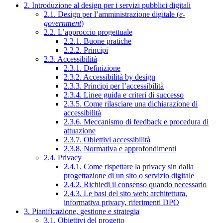
2. Introduzione al design per i servizi pubblici digitali
2.1. Design per l’amministrazione digitale (
e-
government
)
2.2. L’approccio progettuale
2.2.1. Buone pratiche
2.2.2. Principi
2.3. Accessibilità
2.3.1. Definizione
2.3.2. Accessibilità by design
2.3.3. Principi per l’accessibilità
2.3.4. Linee guida e criteri di successo
2.3.5. Come rilasciare una dichiarazione di
accessibilità
2.3.6. Meccanismo di feedback e procedura di
attuazione
2.3.7. Obiettivi accessibilità
2.3.8. Normativa e approfondimenti
2.4. Privacy
2.4.1. Come rispettare la privacy sin dalla
progettazione di un sito o servizio digitale
2.4.2. Richiedi il consenso quando necessario
2.4.3. Le basi del sito web: architettura,
informativa privacy, riferimenti DPO
3. Pianificazione, gestione e strategia
3.1. Obiettivi del progetto