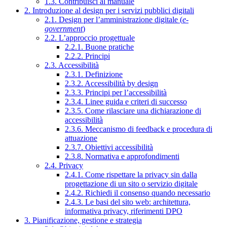
1.3. Contribuisci al manuale
2. Introduzione al design per i servizi pubblici digitali
2.1. Design per l’amministrazione digitale (
e-
government
)
2.2. L’approccio progettuale
2.2.1. Buone pratiche
2.2.2. Principi
2.3. Accessibilità
2.3.1. Definizione
2.3.2. Accessibilità by design
2.3.3. Principi per l’accessibilità
2.3.4. Linee guida e criteri di successo
2.3.5. Come rilasciare una dichiarazione di
accessibilità
2.3.6. Meccanismo di feedback e procedura di
attuazione
2.3.7. Obiettivi accessibilità
2.3.8. Normativa e approfondimenti
2.4. Privacy
2.4.1. Come rispettare la privacy sin dalla
progettazione di un sito o servizio digitale
2.4.2. Richiedi il consenso quando necessario
2.4.3. Le basi del sito web: architettura,
informativa privacy, riferimenti DPO
3. Pianificazione, gestione e strategia