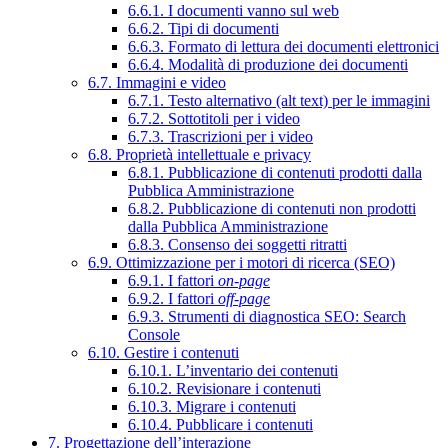
6.6.1. I documenti vanno sul web
6.6.2. Tipi di documenti
6.6.3. Formato di lettura dei documenti elettronici
6.6.4. Modalità di produzione dei documenti
6.7. Immagini e video
6.7.1. Testo alternativo (alt text) per le immagini
6.7.2. Sottotitoli per i video
6.7.3. Trascrizioni per i video
6.8. Proprietà intellettuale e privacy
6.8.1. Pubblicazione di contenuti prodotti dalla
Pubblica Amministrazione
6.8.2. Pubblicazione di contenuti non prodotti
dalla Pubblica Amministrazione
6.8.3. Consenso dei soggetti ritratti
6.9. Ottimizzazione per i motori di ricerca (SEO)
6.9.1. I fattori
on-page
6.9.2. I fattori
off-page
6.9.3. Strumenti di diagnostica SEO: Search
Console
6.10. Gestire i contenuti
6.10.1. L’inventario dei contenuti
6.10.2. Revisionare i contenuti
6.10.3. Migrare i contenuti
6.10.4. Pubblicare i contenuti
7. Progettazione dell’interazione