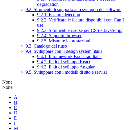
degradation
9.2. Strumenti di supporto allo sviluppo del software
9.2.1. Feature detection
9.2.2. Verificare le feature disponibili con Can I
use
9.2.3. Strumenti e risorse per CSS e JavaScript
9.2.4. Supporto browser
9.2.5. Misurare le prestazioni
9.3. Catalogo del riuso
9.4. Sviluppare con il design system .italia
9.4.1. Il framework Bootstrap Italia
9.4.2. Il kit di sviluppo React
9.4.3. Il kit di sviluppo Angular
9.5. Sviluppare con i modelli di sito e servizi
None
None
A
B
C
D
E
I
M