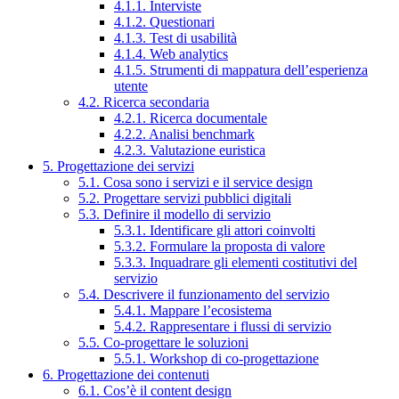
4.1.1. Interviste
4.1.2. Questionari
4.1.3. Test di usabilità
4.1.4. Web analytics
4.1.5. Strumenti di mappatura dell’esperienza
utente
4.2. Ricerca secondaria
4.2.1. Ricerca documentale
4.2.2. Analisi benchmark
4.2.3. Valutazione euristica
5. Progettazione dei servizi
5.1. Cosa sono i servizi e il service design
5.2. Progettare servizi pubblici digitali
5.3. Definire il modello di servizio
5.3.1. Identificare gli attori coinvolti
5.3.2. Formulare la proposta di valore
5.3.3. Inquadrare gli elementi costitutivi del
servizio
5.4. Descrivere il funzionamento del servizio
5.4.1. Mappare l’ecosistema
5.4.2. Rappresentare i flussi di servizio
5.5. Co-progettare le soluzioni
5.5.1. Workshop di co-progettazione
6. Progettazione dei contenuti
6.1. Cos’è il content design