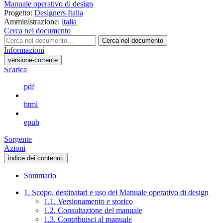
Manuale operativo di design
Progetto:
Designers Italia
Amministrazione:
italia
Cerca nel documento
Cerca nel documento
Informazioni
versione-corrente
Scarica
pdf
html
epub
Sorgente
Azioni
indice dei contenuti
Sommario
1. Scopo, destinatari e uso del Manuale operativo di design
1.1. Versionamento e storico
1.2. Consultazione del manuale
1.3. Contribuisci al manuale