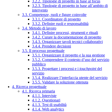
3.2.2. Tipologie di progetto in base al focus
3.2.3. Tipologie di progetto in base all’ambito di
intervento
3.3. Competenze, ruoli e figure coinvolte
3.3.1. Coordinatore di progetto
3.3.2. Definire ruoli e responsabilità
3.4. Metodo di lavoro
3.4.1. Definire processi, strumenti e rituali
3.4.2. Curare la documentazione di progetto
3.4.3. Organizzare tavoli tecnici collaborativi
3.4.4. Prendere decisioni
3.5. Il processo progettuale
3.5.1. Organizzare il progetto e la sua gestione
3.5.2. Comprendere il contesto d’uso del servizio
pubblico
3.5.3. Progettare i processi e i
touchpoint
del
servizio
3.5.4. Realizzare l’interfaccia utente del servizio
3.5.5. Validare la soluzione ottenuta
4. Ricerca progettuale
4.1. Ricerca primaria
4.1.1. Interviste
4.1.2. Questionari
4.1.3. Test di usabilità
4.1.4. Web analytics