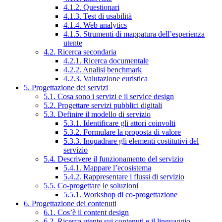
4.1.2. Questionari
4.1.3. Test di usabilità
4.1.4. Web analytics
4.1.5. Strumenti di mappatura dell’esperienza
utente
4.2. Ricerca secondaria
4.2.1. Ricerca documentale
4.2.2. Analisi benchmark
4.2.3. Valutazione euristica
5. Progettazione dei servizi
5.1. Cosa sono i servizi e il service design
5.2. Progettare servizi pubblici digitali
5.3. Definire il modello di servizio
5.3.1. Identificare gli attori coinvolti
5.3.2. Formulare la proposta di valore
5.3.3. Inquadrare gli elementi costitutivi del
servizio
5.4. Descrivere il funzionamento del servizio
5.4.1. Mappare l’ecosistema
5.4.2. Rappresentare i flussi di servizio
5.5. Co-progettare le soluzioni
5.5.1. Workshop di co-progettazione
6. Progettazione dei contenuti
6.1. Cos’è il content design
6.2. Ricerca utente sui contenuti e il linguaggio