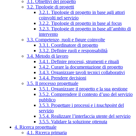
3.1. Obiettivi del progetto
3.2. Tipologie di progetti
3.2.1. Tipologie di progetto in base agli attori
coinvolti nel servizio
3.2.2. Tipologie di progetto in base al focus
3.2.3. Tipologie di progetto in base all’ambito di
intervento
3.3. Competenze, ruoli e figure coinvolte
3.3.1. Coordinatore di progetto
3.3.2. Definire ruoli e responsabilità
3.4. Metodo di lavoro
3.4.1. Definire processi, strumenti e rituali
3.4.2. Curare la documentazione di progetto
3.4.3. Organizzare tavoli tecnici collaborativi
3.4.4. Prendere decisioni
3.5. Il processo progettuale
3.5.1. Organizzare il progetto e la sua gestione
3.5.2. Comprendere il contesto d’uso del servizio
pubblico
3.5.3. Progettare i processi e i
touchpoint
del
servizio
3.5.4. Realizzare l’interfaccia utente del servizio
3.5.5. Validare la soluzione ottenuta
4. Ricerca progettuale
4.1. Ricerca primaria