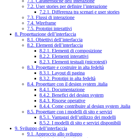
7.1. Caratteristiche dell’interazione
7.2. User stories per definire l’interazione
7.2.1. Differenza tra scenari e user stories
7.3. Flussi di interazione
7.4. Wireframe
7.5. Prototipi interattivi
8. Progettazione dell’interfaccia
8.1. Obiettivi dell’interfaccia
8.2. Elementi dell’interfaccia
8.2.1. Elementi di composizione
8.2.2. Elementi interattivi
8.2.3. Elementi testuali (microtesti)
8.3. Progettare e costruire in alta fedeltà
8.3.1. Layout di pagina
8.3.2. Prototipi in alta fedeltà
8.4. Progettare con il design system .italia
8.4.1. Documentazione
8.4.2. Benefici del design system
8.4.3. Risorse operative
8.4.4. Come contribuire al design system .italia
8.5. Progettare con i modelli di sito e servizi
8.5.1. Vantaggi dell’utilizzo dei modelli
8.5.2. I modelli di sito e servizi disponibili
9. Sviluppo dell’interfaccia
9.1. Approccio allo sviluppo