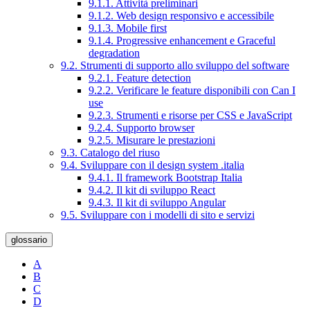
9.1.1. Attività preliminari
9.1.2. Web design responsivo e accessibile
9.1.3. Mobile first
9.1.4. Progressive enhancement e Graceful
degradation
9.2. Strumenti di supporto allo sviluppo del software
9.2.1. Feature detection
9.2.2. Verificare le feature disponibili con Can I
use
9.2.3. Strumenti e risorse per CSS e JavaScript
9.2.4. Supporto browser
9.2.5. Misurare le prestazioni
9.3. Catalogo del riuso
9.4. Sviluppare con il design system .italia
9.4.1. Il framework Bootstrap Italia
9.4.2. Il kit di sviluppo React
9.4.3. Il kit di sviluppo Angular
9.5. Sviluppare con i modelli di sito e servizi
glossario
A
B
C
D