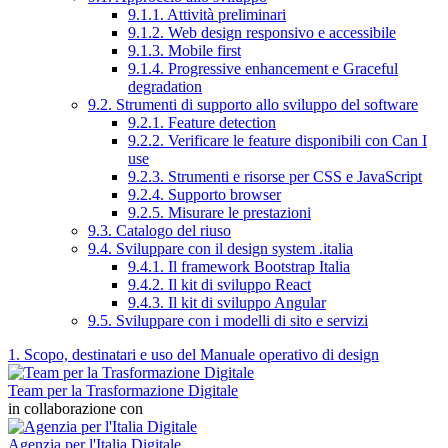
9.1.1. Attività preliminari
9.1.2. Web design responsivo e accessibile
9.1.3. Mobile first
9.1.4. Progressive enhancement e Graceful
degradation
9.2. Strumenti di supporto allo sviluppo del software
9.2.1. Feature detection
9.2.2. Verificare le feature disponibili con Can I
use
9.2.3. Strumenti e risorse per CSS e JavaScript
9.2.4. Supporto browser
9.2.5. Misurare le prestazioni
9.3. Catalogo del riuso
9.4. Sviluppare con il design system .italia
9.4.1. Il framework Bootstrap Italia
9.4.2. Il kit di sviluppo React
9.4.3. Il kit di sviluppo Angular
9.5. Sviluppare con i modelli di sito e servizi
1. Scopo, destinatari e uso del Manuale operativo di design
Team per la Trasformazione Digitale
in collaborazione con
Agenzia per l'Italia Digitale