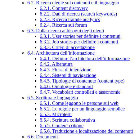
6.2. Ricerca utente sui contenuti e il linguaggio
6.2.1. Content discovery
6.2.2. Dati di ricerca (search keywords)
6.2.3. Ricerca tramite analytics
6.2.4. Ricerca sui forum
6.3. Dalla ricerca ai bisogni degli utenti
6.3.1. User stories per definire i contenuti
6.3.2. Job stories per definire i contenuti
6.3.3. Criteri di accettazione
6.4. Architettura dell’informazione
6.4.1. Definire l’architettura dell’informazione
6.4.2. Alberatura
6.4.3. Flussi di interazione
6.4.4. Sistemi di navigazione
6.4.5. Tipologie di contenuto (content type)
6.4.6. Ontologie e standard
6.4.7. Vocabolari controllati e tassonomie
6.5. Scrittura e linguaggio
6.5.1. Come leggono le persone sul web
6.5.2. Le regole per un linguaggio semplice
6.5.3. Microtesti
6.5.4. Scrittura collaborativa
6.5.5. Content critique
6.5.6. Traduzione e localizzazione dei contenuti
6.6. Documenti