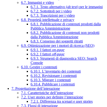
6.7. Immagini e video
6.7.1. Testo alternativo (alt text) per le immagini
6.7.2. Sottotitoli per i video
6.7.3. Trascrizioni per i video
6.8. Proprietà intellettuale e privacy
6.8.1. Pubblicazione di contenuti prodotti dalla
Pubblica Amministrazione
6.8.2. Pubblicazione di contenuti non prodotti
dalla Pubblica Amministrazione
6.8.3. Consenso dei soggetti ritratti
6.9. Ottimizzazione per i motori di ricerca (SEO)
6.9.1. I fattori
on-page
6.9.2. I fattori
off-page
6.9.3. Strumenti di diagnostica SEO: Search
Console
6.10. Gestire i contenuti
6.10.1. L’inventario dei contenuti
6.10.2. Revisionare i contenuti
6.10.3. Migrare i contenuti
6.10.4. Pubblicare i contenuti
7. Progettazione dell’interazione
7.1. Caratteristiche dell’interazione
7.2. User stories per definire l’interazione
7.2.1. Differenza tra scenari e user stories
7.3. Flussi di interazione