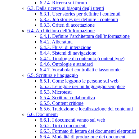
6.2.4. Ricerca sui forum
6.3. Dalla ricerca ai bisogni degli utenti
6.3.1. User stories per definire i contenuti
6.3.2. Job stories per definire i contenuti
6.3.3. Criteri di accettazione
6.4. Architettura dell’informazione
6.4.1. Definire l’architettura dell’informazione
6.4.2. Alberatura
6.4.3. Flussi di interazione
6.4.4. Sistemi di navigazione
6.4.5. Tipologie di contenuto (content type)
6.4.6. Ontologie e standard
6.4.7. Vocabolari controllati e tassonomie
6.5. Scrittura e linguaggio
6.5.1. Come leggono le persone sul web
6.5.2. Le regole per un linguaggio semplice
6.5.3. Microtesti
6.5.4. Scrittura collaborativa
6.5.5. Content critique
6.5.6. Traduzione e localizzazione dei contenuti
6.6. Documenti
6.6.1. I documenti vanno sul web
6.6.2. Tipi di documenti
6.6.3. Formato di lettura dei documenti elettronici
6.6.4. Modalità di produzione dei documenti