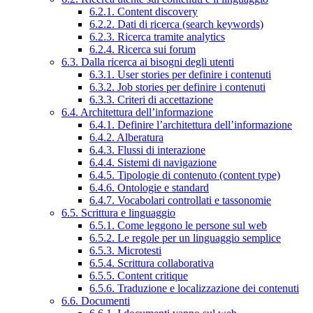
6.2.1. Content discovery
6.2.2. Dati di ricerca (search keywords)
6.2.3. Ricerca tramite analytics
6.2.4. Ricerca sui forum
6.3. Dalla ricerca ai bisogni degli utenti
6.3.1. User stories per definire i contenuti
6.3.2. Job stories per definire i contenuti
6.3.3. Criteri di accettazione
6.4. Architettura dell’informazione
6.4.1. Definire l’architettura dell’informazione
6.4.2. Alberatura
6.4.3. Flussi di interazione
6.4.4. Sistemi di navigazione
6.4.5. Tipologie di contenuto (content type)
6.4.6. Ontologie e standard
6.4.7. Vocabolari controllati e tassonomie
6.5. Scrittura e linguaggio
6.5.1. Come leggono le persone sul web
6.5.2. Le regole per un linguaggio semplice
6.5.3. Microtesti
6.5.4. Scrittura collaborativa
6.5.5. Content critique
6.5.6. Traduzione e localizzazione dei contenuti
6.6. Documenti