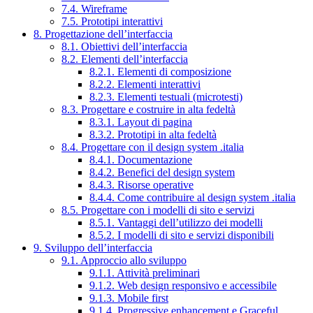
7.4. Wireframe
7.5. Prototipi interattivi
8. Progettazione dell’interfaccia
8.1. Obiettivi dell’interfaccia
8.2. Elementi dell’interfaccia
8.2.1. Elementi di composizione
8.2.2. Elementi interattivi
8.2.3. Elementi testuali (microtesti)
8.3. Progettare e costruire in alta fedeltà
8.3.1. Layout di pagina
8.3.2. Prototipi in alta fedeltà
8.4. Progettare con il design system .italia
8.4.1. Documentazione
8.4.2. Benefici del design system
8.4.3. Risorse operative
8.4.4. Come contribuire al design system .italia
8.5. Progettare con i modelli di sito e servizi
8.5.1. Vantaggi dell’utilizzo dei modelli
8.5.2. I modelli di sito e servizi disponibili
9. Sviluppo dell’interfaccia
9.1. Approccio allo sviluppo
9.1.1. Attività preliminari
9.1.2. Web design responsivo e accessibile
9.1.3. Mobile first
9.1.4. Progressive enhancement e Graceful