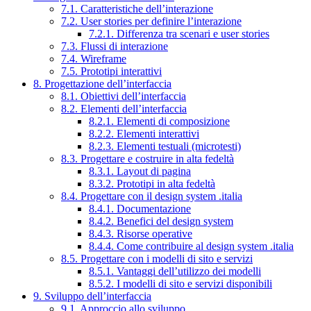
7.1. Caratteristiche dell’interazione
7.2. User stories per definire l’interazione
7.2.1. Differenza tra scenari e user stories
7.3. Flussi di interazione
7.4. Wireframe
7.5. Prototipi interattivi
8. Progettazione dell’interfaccia
8.1. Obiettivi dell’interfaccia
8.2. Elementi dell’interfaccia
8.2.1. Elementi di composizione
8.2.2. Elementi interattivi
8.2.3. Elementi testuali (microtesti)
8.3. Progettare e costruire in alta fedeltà
8.3.1. Layout di pagina
8.3.2. Prototipi in alta fedeltà
8.4. Progettare con il design system .italia
8.4.1. Documentazione
8.4.2. Benefici del design system
8.4.3. Risorse operative
8.4.4. Come contribuire al design system .italia
8.5. Progettare con i modelli di sito e servizi
8.5.1. Vantaggi dell’utilizzo dei modelli
8.5.2. I modelli di sito e servizi disponibili
9. Sviluppo dell’interfaccia
9.1. Approccio allo sviluppo