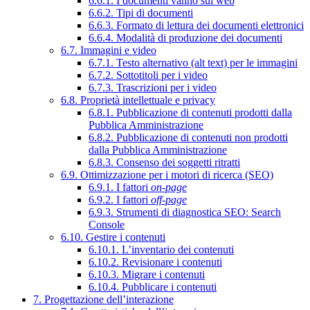
6.6.1. I documenti vanno sul web
6.6.2. Tipi di documenti
6.6.3. Formato di lettura dei documenti elettronici
6.6.4. Modalità di produzione dei documenti
6.7. Immagini e video
6.7.1. Testo alternativo (alt text) per le immagini
6.7.2. Sottotitoli per i video
6.7.3. Trascrizioni per i video
6.8. Proprietà intellettuale e privacy
6.8.1. Pubblicazione di contenuti prodotti dalla
Pubblica Amministrazione
6.8.2. Pubblicazione di contenuti non prodotti
dalla Pubblica Amministrazione
6.8.3. Consenso dei soggetti ritratti
6.9. Ottimizzazione per i motori di ricerca (SEO)
6.9.1. I fattori
on-page
6.9.2. I fattori
off-page
6.9.3. Strumenti di diagnostica SEO: Search
Console
6.10. Gestire i contenuti
6.10.1. L’inventario dei contenuti
6.10.2. Revisionare i contenuti
6.10.3. Migrare i contenuti
6.10.4. Pubblicare i contenuti
7. Progettazione dell’interazione