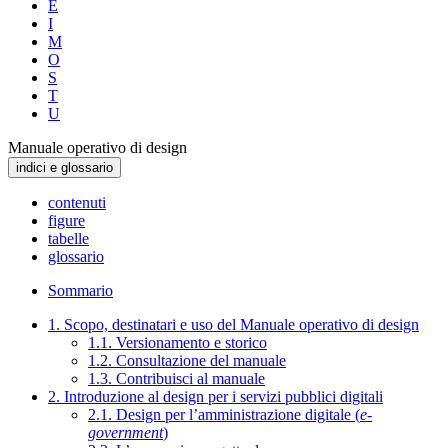
E
I
M
O
S
T
U
Manuale operativo di design
indici e glossario
contenuti
figure
tabelle
glossario
Sommario
1. Scopo, destinatari e uso del Manuale operativo di design
1.1. Versionamento e storico
1.2. Consultazione del manuale
1.3. Contribuisci al manuale
2. Introduzione al design per i servizi pubblici digitali
2.1. Design per l’amministrazione digitale (
e-
government
)