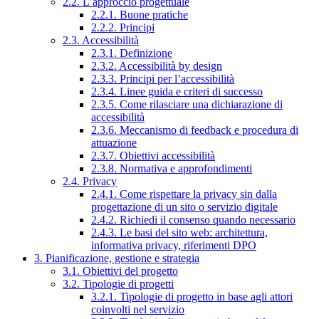
2.2. L’approccio progettuale
2.2.1. Buone pratiche
2.2.2. Principi
2.3. Accessibilità
2.3.1. Definizione
2.3.2. Accessibilità by design
2.3.3. Principi per l’accessibilità
2.3.4. Linee guida e criteri di successo
2.3.5. Come rilasciare una dichiarazione di
accessibilità
2.3.6. Meccanismo di feedback e procedura di
attuazione
2.3.7. Obiettivi accessibilità
2.3.8. Normativa e approfondimenti
2.4. Privacy
2.4.1. Come rispettare la privacy sin dalla
progettazione di un sito o servizio digitale
2.4.2. Richiedi il consenso quando necessario
2.4.3. Le basi del sito web: architettura,
informativa privacy, riferimenti DPO
3. Pianificazione, gestione e strategia
3.1. Obiettivi del progetto
3.2. Tipologie di progetti
3.2.1. Tipologie di progetto in base agli attori
coinvolti nel servizio