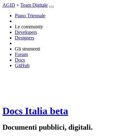
AGID
+
Team Digitale
Piano Triennale
Le community
Developers
Designers
Gli strumenti
Forum
Docs
GitHub
Docs Italia
beta
Documenti pubblici, digitali.