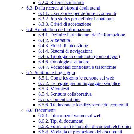
6.2.4. Ricerca sui forum
6.3. Dalla ricerca ai bisogni degli utenti
6.3.1. User stories per definire i contenuti
6.3.2. Job stories per definire i contenuti
6.3.3. Criteri di accettazione
6.4. Architettura dell’informazione
6.4.1. Definire l’architettura dell’informazione
6.4.2. Alberatura
6.4.3. Flussi di interazione
6.4.4. Sistemi di navigazione
6.4.5. Tipologie di contenuto (content type)
6.4.6. Ontologie e standard
6.4.7. Vocabolari controllati e tassonomie
6.5. Scrittura e linguaggio
6.5.1. Come leggono le persone sul web
6.5.2. Le regole per un linguaggio semplice
6.5.3. Microtesti
6.5.4. Scrittura collaborativa
6.5.5. Content critique
6.5.6. Traduzione e localizzazione dei contenuti
6.6. Documenti
6.6.1. I documenti vanno sul web
6.6.2. Tipi di documenti
6.6.3. Formato di lettura dei documenti elettronici
6.6.4. Modalità di produzione dei documenti