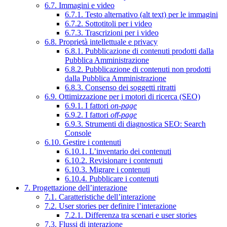
6.7. Immagini e video
6.7.1. Testo alternativo (alt text) per le immagini
6.7.2. Sottotitoli per i video
6.7.3. Trascrizioni per i video
6.8. Proprietà intellettuale e privacy
6.8.1. Pubblicazione di contenuti prodotti dalla
Pubblica Amministrazione
6.8.2. Pubblicazione di contenuti non prodotti
dalla Pubblica Amministrazione
6.8.3. Consenso dei soggetti ritratti
6.9. Ottimizzazione per i motori di ricerca (SEO)
6.9.1. I fattori
on-page
6.9.2. I fattori
off-page
6.9.3. Strumenti di diagnostica SEO: Search
Console
6.10. Gestire i contenuti
6.10.1. L’inventario dei contenuti
6.10.2. Revisionare i contenuti
6.10.3. Migrare i contenuti
6.10.4. Pubblicare i contenuti
7. Progettazione dell’interazione
7.1. Caratteristiche dell’interazione
7.2. User stories per definire l’interazione
7.2.1. Differenza tra scenari e user stories
7.3. Flussi di interazione