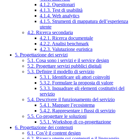
4.1.2. Questionari
4.1.3. Test di usabilità
4.1.4. Web analytics
4.1.5. Strumenti di mappatura dell’esperienza
utente
4.2. Ricerca secondaria
4.2.1. Ricerca documentale
4.2.2. Analisi benchmark
4.2.3. Valutazione euristica
5. Progettazione dei servizi
5.1. Cosa sono i servizi e il service design
5.2. Progettare servizi pubblici digitali
5.3. Definire il modello di servizio
5.3.1. Identificare gli attori coinvolti
5.3.2. Formulare la proposta di valore
5.3.3. Inquadrare gli elementi costitutivi del
servizio
5.4. Descrivere il funzionamento del servizio
5.4.1. Mappare l’ecosistema
5.4.2. Rappresentare i flussi di servizio
5.5. Co-progettare le soluzioni
5.5.1. Workshop di co-progettazione
6. Progettazione dei contenuti
6.1. Cos’è il content design
6.2. Ricerca utente sui contenuti e il linguaggio