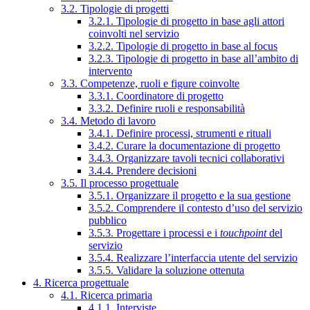
3.2. Tipologie di progetti
3.2.1. Tipologie di progetto in base agli attori
coinvolti nel servizio
3.2.2. Tipologie di progetto in base al focus
3.2.3. Tipologie di progetto in base all’ambito di
intervento
3.3. Competenze, ruoli e figure coinvolte
3.3.1. Coordinatore di progetto
3.3.2. Definire ruoli e responsabilità
3.4. Metodo di lavoro
3.4.1. Definire processi, strumenti e rituali
3.4.2. Curare la documentazione di progetto
3.4.3. Organizzare tavoli tecnici collaborativi
3.4.4. Prendere decisioni
3.5. Il processo progettuale
3.5.1. Organizzare il progetto e la sua gestione
3.5.2. Comprendere il contesto d’uso del servizio
pubblico
3.5.3. Progettare i processi e i
touchpoint
del
servizio
3.5.4. Realizzare l’interfaccia utente del servizio
3.5.5. Validare la soluzione ottenuta
4. Ricerca progettuale
4.1. Ricerca primaria
4.1.1. Interviste