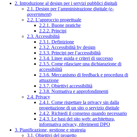
2. Introduzione al design per i servizi pubblici digitali
2.1. Design per l’amministrazione digitale (
e-
government
)
2.2. L’approccio progettuale
2.2.1. Buone pratiche
2.2.2. Principi
2.3. Accessibilità
2.3.1. Definizione
2.3.2. Accessibilità by design
2.3.3. Principi per l’accessibilità
2.3.4. Linee guida e criteri di successo
2.3.5. Come rilasciare una dichiarazione di
accessibilità
2.3.6. Meccanismo di feedback e procedura di
attuazione
2.3.7. Obiettivi accessibilità
2.3.8. Normativa e approfondimenti
2.4. Privacy
2.4.1. Come rispettare la privacy sin dalla
progettazione di un sito o servizio digitale
2.4.2. Richiedi il consenso quando necessario
2.4.3. Le basi del sito web: architettura,
informativa privacy, riferimenti DPO
3. Pianificazione, gestione e strategia
3.1. Obiettivi del progetto