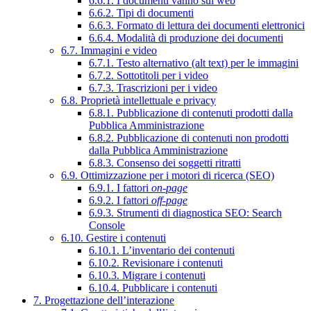
6.6.1. I documenti vanno sul web
6.6.2. Tipi di documenti
6.6.3. Formato di lettura dei documenti elettronici
6.6.4. Modalità di produzione dei documenti
6.7. Immagini e video
6.7.1. Testo alternativo (alt text) per le immagini
6.7.2. Sottotitoli per i video
6.7.3. Trascrizioni per i video
6.8. Proprietà intellettuale e privacy
6.8.1. Pubblicazione di contenuti prodotti dalla
Pubblica Amministrazione
6.8.2. Pubblicazione di contenuti non prodotti
dalla Pubblica Amministrazione
6.8.3. Consenso dei soggetti ritratti
6.9. Ottimizzazione per i motori di ricerca (SEO)
6.9.1. I fattori
on-page
6.9.2. I fattori
off-page
6.9.3. Strumenti di diagnostica SEO: Search
Console
6.10. Gestire i contenuti
6.10.1. L’inventario dei contenuti
6.10.2. Revisionare i contenuti
6.10.3. Migrare i contenuti
6.10.4. Pubblicare i contenuti
7. Progettazione dell’interazione