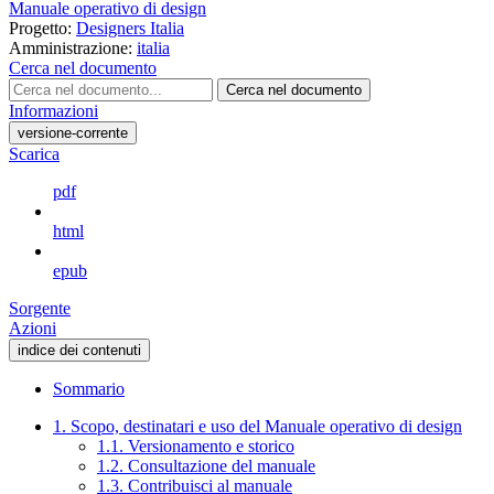
Manuale operativo di design
Progetto:
Designers Italia
Amministrazione:
italia
Cerca nel documento
Cerca nel documento
Informazioni
versione-corrente
Scarica
pdf
html
epub
Sorgente
Azioni
indice dei contenuti
Sommario
1. Scopo, destinatari e uso del Manuale operativo di design
1.1. Versionamento e storico
1.2. Consultazione del manuale
1.3. Contribuisci al manuale