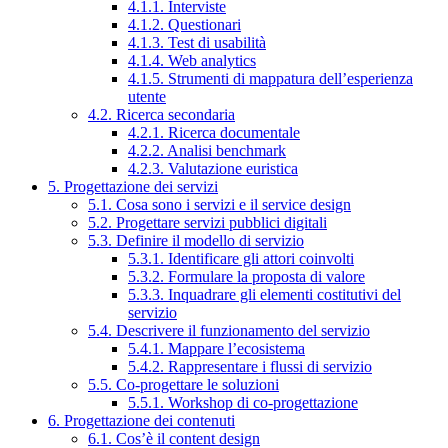
4.1.1. Interviste
4.1.2. Questionari
4.1.3. Test di usabilità
4.1.4. Web analytics
4.1.5. Strumenti di mappatura dell’esperienza
utente
4.2. Ricerca secondaria
4.2.1. Ricerca documentale
4.2.2. Analisi benchmark
4.2.3. Valutazione euristica
5. Progettazione dei servizi
5.1. Cosa sono i servizi e il service design
5.2. Progettare servizi pubblici digitali
5.3. Definire il modello di servizio
5.3.1. Identificare gli attori coinvolti
5.3.2. Formulare la proposta di valore
5.3.3. Inquadrare gli elementi costitutivi del
servizio
5.4. Descrivere il funzionamento del servizio
5.4.1. Mappare l’ecosistema
5.4.2. Rappresentare i flussi di servizio
5.5. Co-progettare le soluzioni
5.5.1. Workshop di co-progettazione
6. Progettazione dei contenuti
6.1. Cos’è il content design