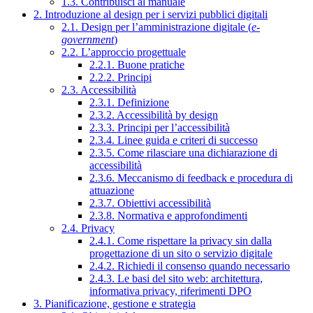
1.3. Contribuisci al manuale
2. Introduzione al design per i servizi pubblici digitali
2.1. Design per l’amministrazione digitale (
e-
government
)
2.2. L’approccio progettuale
2.2.1. Buone pratiche
2.2.2. Principi
2.3. Accessibilità
2.3.1. Definizione
2.3.2. Accessibilità by design
2.3.3. Principi per l’accessibilità
2.3.4. Linee guida e criteri di successo
2.3.5. Come rilasciare una dichiarazione di
accessibilità
2.3.6. Meccanismo di feedback e procedura di
attuazione
2.3.7. Obiettivi accessibilità
2.3.8. Normativa e approfondimenti
2.4. Privacy
2.4.1. Come rispettare la privacy sin dalla
progettazione di un sito o servizio digitale
2.4.2. Richiedi il consenso quando necessario
2.4.3. Le basi del sito web: architettura,
informativa privacy, riferimenti DPO
3. Pianificazione, gestione e strategia