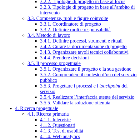
3.2.2. Tipologie di progetto in base al focus
3.2.3. Tipologie di progetto in base all’ambito di
intervento
3.3. Competenze, ruoli e figure coinvolte
3.3.1. Coordinatore di progetto
3.3.2. Definire ruoli e responsabilità
3.4. Metodo di lavoro
3.4.1. Definire processi, strumenti e rituali
3.4.2. Curare la documentazione di progetto
3.4.3. Organizzare tavoli tecnici collaborativi
3.4.4. Prendere decisioni
3.5. Il processo progettuale
3.5.1. Organizzare il progetto e la sua gestione
3.5.2. Comprendere il contesto d’uso del servizio
pubblico
3.5.3. Progettare i processi e i
touchpoint
del
servizio
3.5.4. Realizzare l’interfaccia utente del servizio
3.5.5. Validare la soluzione ottenuta
4. Ricerca progettuale
4.1. Ricerca primaria
4.1.1. Interviste
4.1.2. Questionari
4.1.3. Test di usabilità
4.1.4. Web analytics