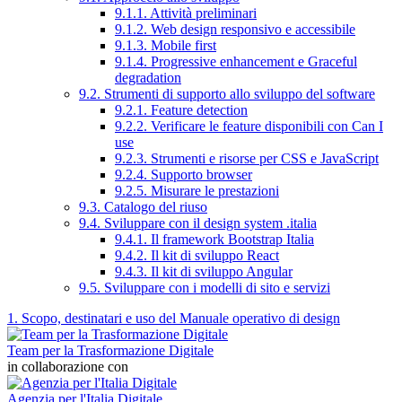
9.1.1. Attività preliminari
9.1.2. Web design responsivo e accessibile
9.1.3. Mobile first
9.1.4. Progressive enhancement e Graceful
degradation
9.2. Strumenti di supporto allo sviluppo del software
9.2.1. Feature detection
9.2.2. Verificare le feature disponibili con Can I
use
9.2.3. Strumenti e risorse per CSS e JavaScript
9.2.4. Supporto browser
9.2.5. Misurare le prestazioni
9.3. Catalogo del riuso
9.4. Sviluppare con il design system .italia
9.4.1. Il framework Bootstrap Italia
9.4.2. Il kit di sviluppo React
9.4.3. Il kit di sviluppo Angular
9.5. Sviluppare con i modelli di sito e servizi
1. Scopo, destinatari e uso del Manuale operativo di design
Team per la Trasformazione Digitale
in collaborazione con
Agenzia per l'Italia Digitale