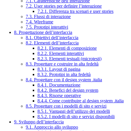
7.1. Caratteristiche dell’interazione
7.2. User stories per definire l’interazione
7.2.1. Differenza tra scenari e user stories
7.3. Flussi di interazione
7.4. Wireframe
7.5. Prototipi interattivi
8. Progettazione dell’interfaccia
8.1. Obiettivi dell’interfaccia
8.2. Elementi dell’interfaccia
8.2.1. Elementi di composizione
8.2.2. Elementi interattivi
8.2.3. Elementi testuali (microtesti)
8.3. Progettare e costruire in alta fedeltà
8.3.1. Layout di pagina
8.3.2. Prototipi in alta fedeltà
8.4. Progettare con il design system .italia
8.4.1. Documentazione
8.4.2. Benefici del design system
8.4.3. Risorse operative
8.4.4. Come contribuire al design system .italia
8.5. Progettare con i modelli di sito e servizi
8.5.1. Vantaggi dell’utilizzo dei modelli
8.5.2. I modelli di sito e servizi disponibili
9. Sviluppo dell’interfaccia
9.1. Approccio allo sviluppo