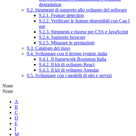
degradation
9.2. Strumenti di supporto allo sviluppo del software
9.2.1. Feature detection
9.2.2. Verificare le feature disponibili con Can I
use
9.2.3. Strumenti e risorse per CSS e JavaScript
9.2.4. Supporto browser
9.2.5. Misurare le prestazioni
9.3. Catalogo del riuso
9.4. Sviluppare con il design system .italia
9.4.1. Il framework Bootstrap Italia
9.4.2. Il kit di sviluppo React
9.4.3. Il kit di sviluppo Angular
9.5. Sviluppare con i modelli di sito e servizi
None
None
A
B
C
D
E
I
M