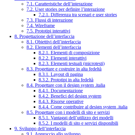
7.1. Caratteristiche dell’interazione
7.2. User stories per definire l’interazione
7.2.1. Differenza tra scenari e user stories
7.3. Flussi di interazione
7.4. Wireframe
7.5. Prototipi interattivi
8. Progettazione dell’interfaccia
8.1. Obiettivi dell’interfaccia
8.2. Elementi dell’interfaccia
8.2.1. Elementi di composizione
8.2.2. Elementi interattivi
8.2.3. Elementi testuali (microtesti)
8.3. Progettare e costruire in alta fedeltà
8.3.1. Layout di pagina
8.3.2. Prototipi in alta fedeltà
8.4. Progettare con il design system .italia
8.4.1. Documentazione
8.4.2. Benefici del design system
8.4.3. Risorse operative
8.4.4. Come contribuire al design system .italia
8.5. Progettare con i modelli di sito e servizi
8.5.1. Vantaggi dell’utilizzo dei modelli
8.5.2. I modelli di sito e servizi disponibili
9. Sviluppo dell’interfaccia
9.1. Approccio allo sviluppo