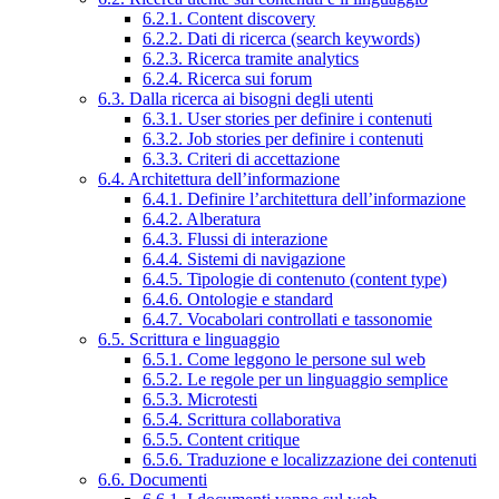
6.2.1. Content discovery
6.2.2. Dati di ricerca (search keywords)
6.2.3. Ricerca tramite analytics
6.2.4. Ricerca sui forum
6.3. Dalla ricerca ai bisogni degli utenti
6.3.1. User stories per definire i contenuti
6.3.2. Job stories per definire i contenuti
6.3.3. Criteri di accettazione
6.4. Architettura dell’informazione
6.4.1. Definire l’architettura dell’informazione
6.4.2. Alberatura
6.4.3. Flussi di interazione
6.4.4. Sistemi di navigazione
6.4.5. Tipologie di contenuto (content type)
6.4.6. Ontologie e standard
6.4.7. Vocabolari controllati e tassonomie
6.5. Scrittura e linguaggio
6.5.1. Come leggono le persone sul web
6.5.2. Le regole per un linguaggio semplice
6.5.3. Microtesti
6.5.4. Scrittura collaborativa
6.5.5. Content critique
6.5.6. Traduzione e localizzazione dei contenuti
6.6. Documenti