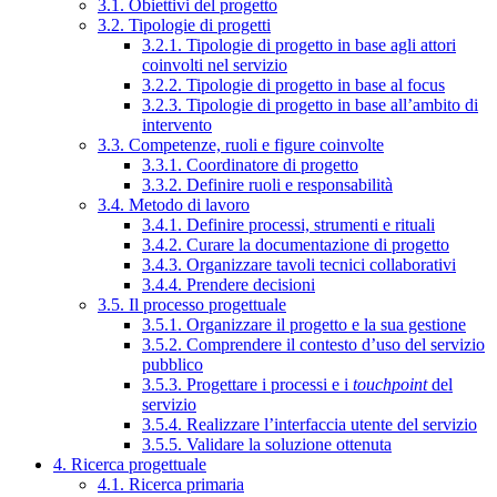
3.1. Obiettivi del progetto
3.2. Tipologie di progetti
3.2.1. Tipologie di progetto in base agli attori
coinvolti nel servizio
3.2.2. Tipologie di progetto in base al focus
3.2.3. Tipologie di progetto in base all’ambito di
intervento
3.3. Competenze, ruoli e figure coinvolte
3.3.1. Coordinatore di progetto
3.3.2. Definire ruoli e responsabilità
3.4. Metodo di lavoro
3.4.1. Definire processi, strumenti e rituali
3.4.2. Curare la documentazione di progetto
3.4.3. Organizzare tavoli tecnici collaborativi
3.4.4. Prendere decisioni
3.5. Il processo progettuale
3.5.1. Organizzare il progetto e la sua gestione
3.5.2. Comprendere il contesto d’uso del servizio
pubblico
3.5.3. Progettare i processi e i
touchpoint
del
servizio
3.5.4. Realizzare l’interfaccia utente del servizio
3.5.5. Validare la soluzione ottenuta
4. Ricerca progettuale
4.1. Ricerca primaria