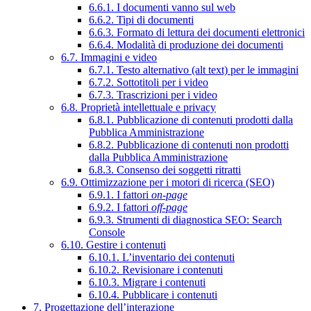
6.6.1. I documenti vanno sul web
6.6.2. Tipi di documenti
6.6.3. Formato di lettura dei documenti elettronici
6.6.4. Modalità di produzione dei documenti
6.7. Immagini e video
6.7.1. Testo alternativo (alt text) per le immagini
6.7.2. Sottotitoli per i video
6.7.3. Trascrizioni per i video
6.8. Proprietà intellettuale e privacy
6.8.1. Pubblicazione di contenuti prodotti dalla
Pubblica Amministrazione
6.8.2. Pubblicazione di contenuti non prodotti
dalla Pubblica Amministrazione
6.8.3. Consenso dei soggetti ritratti
6.9. Ottimizzazione per i motori di ricerca (SEO)
6.9.1. I fattori
on-page
6.9.2. I fattori
off-page
6.9.3. Strumenti di diagnostica SEO: Search
Console
6.10. Gestire i contenuti
6.10.1. L’inventario dei contenuti
6.10.2. Revisionare i contenuti
6.10.3. Migrare i contenuti
6.10.4. Pubblicare i contenuti
7. Progettazione dell’interazione