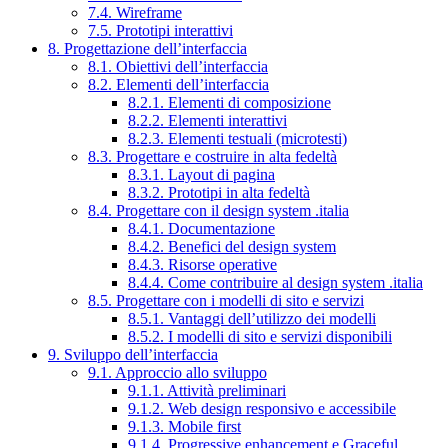
7.4. Wireframe
7.5. Prototipi interattivi
8. Progettazione dell’interfaccia
8.1. Obiettivi dell’interfaccia
8.2. Elementi dell’interfaccia
8.2.1. Elementi di composizione
8.2.2. Elementi interattivi
8.2.3. Elementi testuali (microtesti)
8.3. Progettare e costruire in alta fedeltà
8.3.1. Layout di pagina
8.3.2. Prototipi in alta fedeltà
8.4. Progettare con il design system .italia
8.4.1. Documentazione
8.4.2. Benefici del design system
8.4.3. Risorse operative
8.4.4. Come contribuire al design system .italia
8.5. Progettare con i modelli di sito e servizi
8.5.1. Vantaggi dell’utilizzo dei modelli
8.5.2. I modelli di sito e servizi disponibili
9. Sviluppo dell’interfaccia
9.1. Approccio allo sviluppo
9.1.1. Attività preliminari
9.1.2. Web design responsivo e accessibile
9.1.3. Mobile first
9.1.4. Progressive enhancement e Graceful