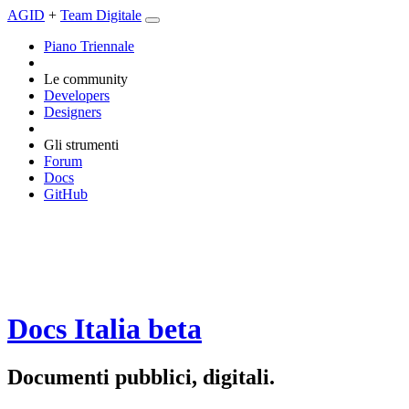
AGID
+
Team Digitale
Piano Triennale
Le community
Developers
Designers
Gli strumenti
Forum
Docs
GitHub
Docs Italia
beta
Documenti pubblici, digitali.