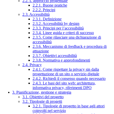
2.2. L’approccio progettuale
2.2.1. Buone pratiche
2.2.2. Principi
2.3. Accessibilità
2.3.1. Definizione
2.3.2. Accessibilità by design
2.3.3. Principi per l’accessibilità
2.3.4. Linee guida e criteri di successo
2.3.5. Come rilasciare una dichiarazione di
accessibilità
2.3.6. Meccanismo di feedback e procedura di
attuazione
2.3.7. Obiettivi accessibilità
2.3.8. Normativa e approfondimenti
2.4. Privacy
2.4.1. Come rispettare la privacy sin dalla
progettazione di un sito o servizio digitale
2.4.2. Richiedi il consenso quando necessario
2.4.3. Le basi del sito web: architettura,
informativa privacy, riferimenti DPO
3. Pianificazione, gestione e strategia
3.1. Obiettivi del progetto
3.2. Tipologie di progetti
3.2.1. Tipologie di progetto in base agli attori
coinvolti nel servizio