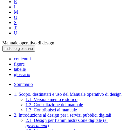
E
I
M
O
S
T
U
Manuale operativo di design
indici e glossario
contenuti
figure
tabelle
glossario
Sommario
1. Scopo, destinatari e uso del Manuale operativo di design
1.1. Versionamento e storico
1.2. Consultazione del manuale
1.3. Contribuisci al manuale
2. Introduzione al design per i servizi pubblici digitali
2.1. Design per l’amministrazione digitale (
e-
government
)