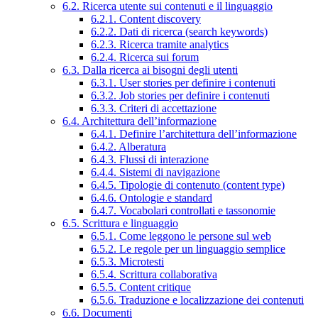
6.2. Ricerca utente sui contenuti e il linguaggio
6.2.1. Content discovery
6.2.2. Dati di ricerca (search keywords)
6.2.3. Ricerca tramite analytics
6.2.4. Ricerca sui forum
6.3. Dalla ricerca ai bisogni degli utenti
6.3.1. User stories per definire i contenuti
6.3.2. Job stories per definire i contenuti
6.3.3. Criteri di accettazione
6.4. Architettura dell’informazione
6.4.1. Definire l’architettura dell’informazione
6.4.2. Alberatura
6.4.3. Flussi di interazione
6.4.4. Sistemi di navigazione
6.4.5. Tipologie di contenuto (content type)
6.4.6. Ontologie e standard
6.4.7. Vocabolari controllati e tassonomie
6.5. Scrittura e linguaggio
6.5.1. Come leggono le persone sul web
6.5.2. Le regole per un linguaggio semplice
6.5.3. Microtesti
6.5.4. Scrittura collaborativa
6.5.5. Content critique
6.5.6. Traduzione e localizzazione dei contenuti
6.6. Documenti