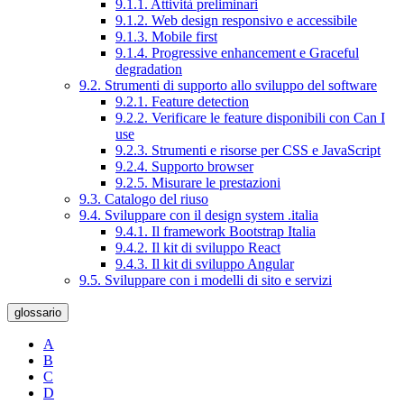
9.1.1. Attività preliminari
9.1.2. Web design responsivo e accessibile
9.1.3. Mobile first
9.1.4. Progressive enhancement e Graceful
degradation
9.2. Strumenti di supporto allo sviluppo del software
9.2.1. Feature detection
9.2.2. Verificare le feature disponibili con Can I
use
9.2.3. Strumenti e risorse per CSS e JavaScript
9.2.4. Supporto browser
9.2.5. Misurare le prestazioni
9.3. Catalogo del riuso
9.4. Sviluppare con il design system .italia
9.4.1. Il framework Bootstrap Italia
9.4.2. Il kit di sviluppo React
9.4.3. Il kit di sviluppo Angular
9.5. Sviluppare con i modelli di sito e servizi
glossario
A
B
C
D