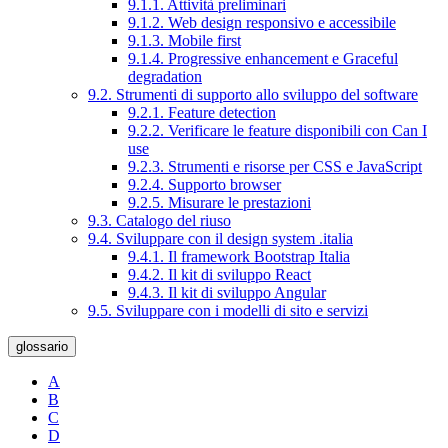
9.1.1. Attività preliminari
9.1.2. Web design responsivo e accessibile
9.1.3. Mobile first
9.1.4. Progressive enhancement e Graceful
degradation
9.2. Strumenti di supporto allo sviluppo del software
9.2.1. Feature detection
9.2.2. Verificare le feature disponibili con Can I
use
9.2.3. Strumenti e risorse per CSS e JavaScript
9.2.4. Supporto browser
9.2.5. Misurare le prestazioni
9.3. Catalogo del riuso
9.4. Sviluppare con il design system .italia
9.4.1. Il framework Bootstrap Italia
9.4.2. Il kit di sviluppo React
9.4.3. Il kit di sviluppo Angular
9.5. Sviluppare con i modelli di sito e servizi
glossario
A
B
C
D