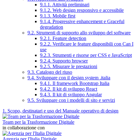
9.1.1. Attività preliminari
9.1.2. Web design responsivo e accessibile
9.1.3. Mobile first
9.1.4. Progressive enhancement e Graceful
degradation
9.2. Strumenti di supporto allo sviluppo del software
9.2.1. Feature detection
9.2.2. Verificare le feature disponibili con Can I
use
9.2.3. Strumenti e risorse per CSS e JavaScript
9.2.4. Supporto browser
9.2.5. Misurare le prestazioni
9.3. Catalogo del riuso
9.4. Sviluppare con il design system .italia
9.4.1. Il framework Bootstrap Italia
9.4.2. Il kit di sviluppo React
9.4.3. Il kit di sviluppo Angular
9.5. Sviluppare con i modelli di sito e servizi
1. Scopo, destinatari e uso del Manuale operativo di design
Team per la Trasformazione Digitale
in collaborazione con
Agenzia per l'Italia Digitale