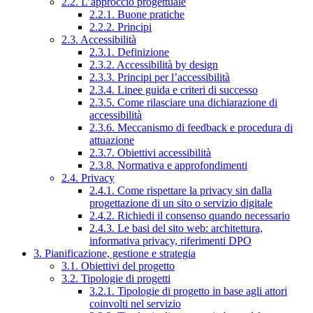
2.2. L’approccio progettuale
2.2.1. Buone pratiche
2.2.2. Principi
2.3. Accessibilità
2.3.1. Definizione
2.3.2. Accessibilità by design
2.3.3. Principi per l’accessibilità
2.3.4. Linee guida e criteri di successo
2.3.5. Come rilasciare una dichiarazione di
accessibilità
2.3.6. Meccanismo di feedback e procedura di
attuazione
2.3.7. Obiettivi accessibilità
2.3.8. Normativa e approfondimenti
2.4. Privacy
2.4.1. Come rispettare la privacy sin dalla
progettazione di un sito o servizio digitale
2.4.2. Richiedi il consenso quando necessario
2.4.3. Le basi del sito web: architettura,
informativa privacy, riferimenti DPO
3. Pianificazione, gestione e strategia
3.1. Obiettivi del progetto
3.2. Tipologie di progetti
3.2.1. Tipologie di progetto in base agli attori
coinvolti nel servizio