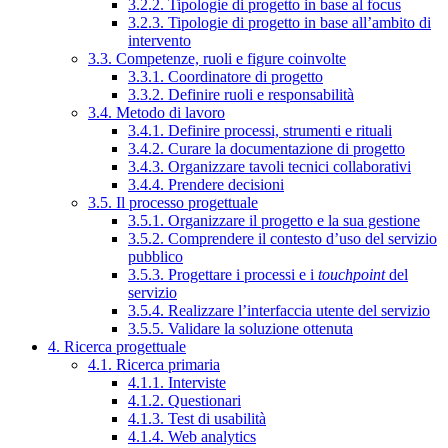
3.2.2. Tipologie di progetto in base al focus
3.2.3. Tipologie di progetto in base all’ambito di
intervento
3.3. Competenze, ruoli e figure coinvolte
3.3.1. Coordinatore di progetto
3.3.2. Definire ruoli e responsabilità
3.4. Metodo di lavoro
3.4.1. Definire processi, strumenti e rituali
3.4.2. Curare la documentazione di progetto
3.4.3. Organizzare tavoli tecnici collaborativi
3.4.4. Prendere decisioni
3.5. Il processo progettuale
3.5.1. Organizzare il progetto e la sua gestione
3.5.2. Comprendere il contesto d’uso del servizio
pubblico
3.5.3. Progettare i processi e i
touchpoint
del
servizio
3.5.4. Realizzare l’interfaccia utente del servizio
3.5.5. Validare la soluzione ottenuta
4. Ricerca progettuale
4.1. Ricerca primaria
4.1.1. Interviste
4.1.2. Questionari
4.1.3. Test di usabilità
4.1.4. Web analytics