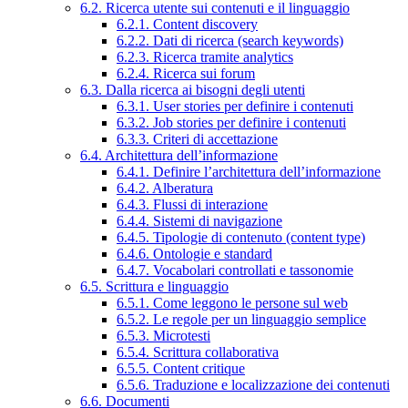
6.2. Ricerca utente sui contenuti e il linguaggio
6.2.1. Content discovery
6.2.2. Dati di ricerca (search keywords)
6.2.3. Ricerca tramite analytics
6.2.4. Ricerca sui forum
6.3. Dalla ricerca ai bisogni degli utenti
6.3.1. User stories per definire i contenuti
6.3.2. Job stories per definire i contenuti
6.3.3. Criteri di accettazione
6.4. Architettura dell’informazione
6.4.1. Definire l’architettura dell’informazione
6.4.2. Alberatura
6.4.3. Flussi di interazione
6.4.4. Sistemi di navigazione
6.4.5. Tipologie di contenuto (content type)
6.4.6. Ontologie e standard
6.4.7. Vocabolari controllati e tassonomie
6.5. Scrittura e linguaggio
6.5.1. Come leggono le persone sul web
6.5.2. Le regole per un linguaggio semplice
6.5.3. Microtesti
6.5.4. Scrittura collaborativa
6.5.5. Content critique
6.5.6. Traduzione e localizzazione dei contenuti
6.6. Documenti