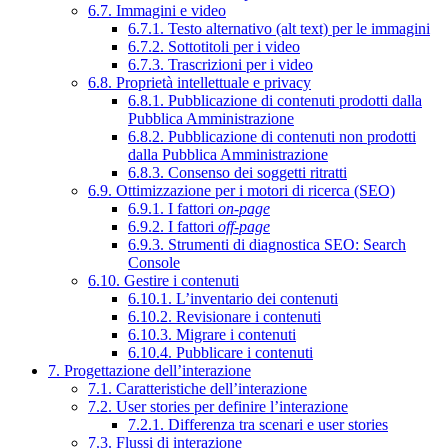
6.7. Immagini e video
6.7.1. Testo alternativo (alt text) per le immagini
6.7.2. Sottotitoli per i video
6.7.3. Trascrizioni per i video
6.8. Proprietà intellettuale e privacy
6.8.1. Pubblicazione di contenuti prodotti dalla
Pubblica Amministrazione
6.8.2. Pubblicazione di contenuti non prodotti
dalla Pubblica Amministrazione
6.8.3. Consenso dei soggetti ritratti
6.9. Ottimizzazione per i motori di ricerca (SEO)
6.9.1. I fattori
on-page
6.9.2. I fattori
off-page
6.9.3. Strumenti di diagnostica SEO: Search
Console
6.10. Gestire i contenuti
6.10.1. L’inventario dei contenuti
6.10.2. Revisionare i contenuti
6.10.3. Migrare i contenuti
6.10.4. Pubblicare i contenuti
7. Progettazione dell’interazione
7.1. Caratteristiche dell’interazione
7.2. User stories per definire l’interazione
7.2.1. Differenza tra scenari e user stories
7.3. Flussi di interazione