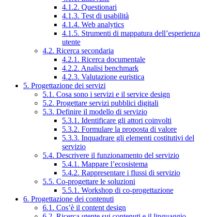
4.1.2. Questionari
4.1.3. Test di usabilità
4.1.4. Web analytics
4.1.5. Strumenti di mappatura dell’esperienza
utente
4.2. Ricerca secondaria
4.2.1. Ricerca documentale
4.2.2. Analisi benchmark
4.2.3. Valutazione euristica
5. Progettazione dei servizi
5.1. Cosa sono i servizi e il service design
5.2. Progettare servizi pubblici digitali
5.3. Definire il modello di servizio
5.3.1. Identificare gli attori coinvolti
5.3.2. Formulare la proposta di valore
5.3.3. Inquadrare gli elementi costitutivi del
servizio
5.4. Descrivere il funzionamento del servizio
5.4.1. Mappare l’ecosistema
5.4.2. Rappresentare i flussi di servizio
5.5. Co-progettare le soluzioni
5.5.1. Workshop di co-progettazione
6. Progettazione dei contenuti
6.1. Cos’è il content design
6.2. Ricerca utente sui contenuti e il linguaggio