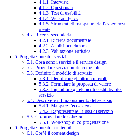
4.1.1. Interviste
4.1.2. Questionari
4.1.3. Test di usabilità
4.1.4. Web analytics
4.1.5. Strumenti di mappatura dell’esperienza
utente
4.2. Ricerca secondaria
4.2.1. Ricerca documentale
4.2.2. Analisi benchmark
4.2.3. Valutazione euristica
5. Progettazione dei servizi
5.1. Cosa sono i servizi e il service design
5.2. Progettare servizi pubblici digitali
5.3. Definire il modello di servizio
5.3.1. Identificare gli attori coinvolti
5.3.2. Formulare la proposta di valore
5.3.3. Inquadrare gli elementi costitutivi del
servizio
5.4. Descrivere il funzionamento del servizio
5.4.1. Mappare l’ecosistema
5.4.2. Rappresentare i flussi di servizio
5.5. Co-progettare le soluzioni
5.5.1. Workshop di co-progettazione
6. Progettazione dei contenuti
6.1. Cos’è il content design