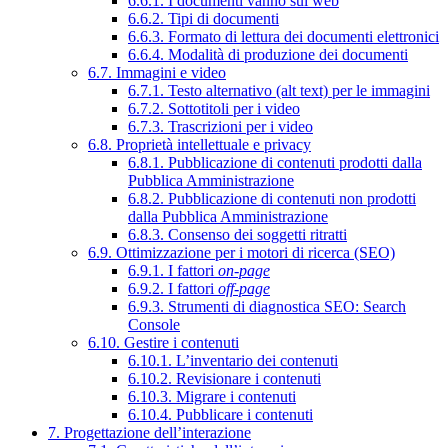
6.6.1. I documenti vanno sul web
6.6.2. Tipi di documenti
6.6.3. Formato di lettura dei documenti elettronici
6.6.4. Modalità di produzione dei documenti
6.7. Immagini e video
6.7.1. Testo alternativo (alt text) per le immagini
6.7.2. Sottotitoli per i video
6.7.3. Trascrizioni per i video
6.8. Proprietà intellettuale e privacy
6.8.1. Pubblicazione di contenuti prodotti dalla
Pubblica Amministrazione
6.8.2. Pubblicazione di contenuti non prodotti
dalla Pubblica Amministrazione
6.8.3. Consenso dei soggetti ritratti
6.9. Ottimizzazione per i motori di ricerca (SEO)
6.9.1. I fattori
on-page
6.9.2. I fattori
off-page
6.9.3. Strumenti di diagnostica SEO: Search
Console
6.10. Gestire i contenuti
6.10.1. L’inventario dei contenuti
6.10.2. Revisionare i contenuti
6.10.3. Migrare i contenuti
6.10.4. Pubblicare i contenuti
7. Progettazione dell’interazione