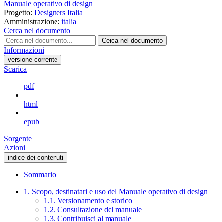
Manuale operativo di design
Progetto:
Designers Italia
Amministrazione:
italia
Cerca nel documento
Cerca nel documento
Informazioni
versione-corrente
Scarica
pdf
html
epub
Sorgente
Azioni
indice dei contenuti
Sommario
1. Scopo, destinatari e uso del Manuale operativo di design
1.1. Versionamento e storico
1.2. Consultazione del manuale
1.3. Contribuisci al manuale