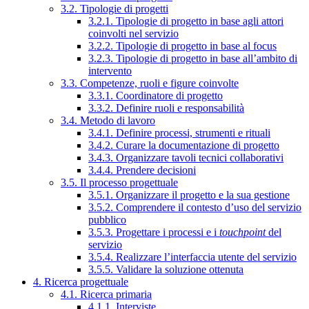
3.2. Tipologie di progetti
3.2.1. Tipologie di progetto in base agli attori
coinvolti nel servizio
3.2.2. Tipologie di progetto in base al focus
3.2.3. Tipologie di progetto in base all’ambito di
intervento
3.3. Competenze, ruoli e figure coinvolte
3.3.1. Coordinatore di progetto
3.3.2. Definire ruoli e responsabilità
3.4. Metodo di lavoro
3.4.1. Definire processi, strumenti e rituali
3.4.2. Curare la documentazione di progetto
3.4.3. Organizzare tavoli tecnici collaborativi
3.4.4. Prendere decisioni
3.5. Il processo progettuale
3.5.1. Organizzare il progetto e la sua gestione
3.5.2. Comprendere il contesto d’uso del servizio
pubblico
3.5.3. Progettare i processi e i
touchpoint
del
servizio
3.5.4. Realizzare l’interfaccia utente del servizio
3.5.5. Validare la soluzione ottenuta
4. Ricerca progettuale
4.1. Ricerca primaria
4.1.1. Interviste