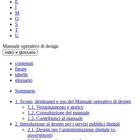
E
I
M
O
S
T
U
Manuale operativo di design
indici e glossario
contenuti
figure
tabelle
glossario
Sommario
1. Scopo, destinatari e uso del Manuale operativo di design
1.1. Versionamento e storico
1.2. Consultazione del manuale
1.3. Contribuisci al manuale
2. Introduzione al design per i servizi pubblici digitali
2.1. Design per l’amministrazione digitale (
e-
government
)