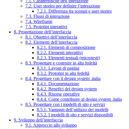
7.1. Caratteristiche dell’interazione
7.2. User stories per definire l’interazione
7.2.1. Differenza tra scenari e user stories
7.3. Flussi di interazione
7.4. Wireframe
7.5. Prototipi interattivi
8. Progettazione dell’interfaccia
8.1. Obiettivi dell’interfaccia
8.2. Elementi dell’interfaccia
8.2.1. Elementi di composizione
8.2.2. Elementi interattivi
8.2.3. Elementi testuali (microtesti)
8.3. Progettare e costruire in alta fedeltà
8.3.1. Layout di pagina
8.3.2. Prototipi in alta fedeltà
8.4. Progettare con il design system .italia
8.4.1. Documentazione
8.4.2. Benefici del design system
8.4.3. Risorse operative
8.4.4. Come contribuire al design system .italia
8.5. Progettare con i modelli di sito e servizi
8.5.1. Vantaggi dell’utilizzo dei modelli
8.5.2. I modelli di sito e servizi disponibili
9. Sviluppo dell’interfaccia
9.1. Approccio allo sviluppo