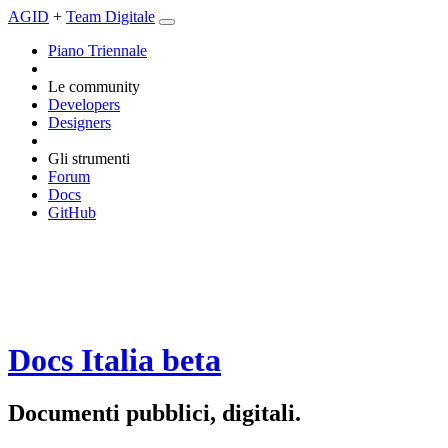
AGID
+
Team Digitale
Piano Triennale
Le community
Developers
Designers
Gli strumenti
Forum
Docs
GitHub
Docs Italia
beta
Documenti pubblici, digitali.