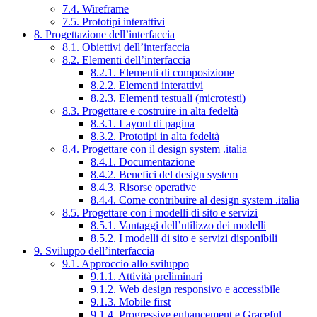
7.4. Wireframe
7.5. Prototipi interattivi
8. Progettazione dell’interfaccia
8.1. Obiettivi dell’interfaccia
8.2. Elementi dell’interfaccia
8.2.1. Elementi di composizione
8.2.2. Elementi interattivi
8.2.3. Elementi testuali (microtesti)
8.3. Progettare e costruire in alta fedeltà
8.3.1. Layout di pagina
8.3.2. Prototipi in alta fedeltà
8.4. Progettare con il design system .italia
8.4.1. Documentazione
8.4.2. Benefici del design system
8.4.3. Risorse operative
8.4.4. Come contribuire al design system .italia
8.5. Progettare con i modelli di sito e servizi
8.5.1. Vantaggi dell’utilizzo dei modelli
8.5.2. I modelli di sito e servizi disponibili
9. Sviluppo dell’interfaccia
9.1. Approccio allo sviluppo
9.1.1. Attività preliminari
9.1.2. Web design responsivo e accessibile
9.1.3. Mobile first
9.1.4. Progressive enhancement e Graceful