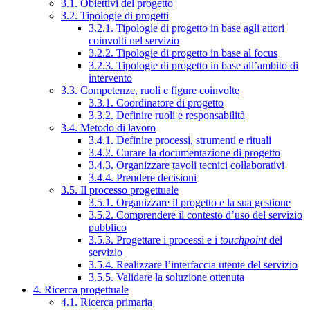
3.1. Obiettivi del progetto
3.2. Tipologie di progetti
3.2.1. Tipologie di progetto in base agli attori
coinvolti nel servizio
3.2.2. Tipologie di progetto in base al focus
3.2.3. Tipologie di progetto in base all’ambito di
intervento
3.3. Competenze, ruoli e figure coinvolte
3.3.1. Coordinatore di progetto
3.3.2. Definire ruoli e responsabilità
3.4. Metodo di lavoro
3.4.1. Definire processi, strumenti e rituali
3.4.2. Curare la documentazione di progetto
3.4.3. Organizzare tavoli tecnici collaborativi
3.4.4. Prendere decisioni
3.5. Il processo progettuale
3.5.1. Organizzare il progetto e la sua gestione
3.5.2. Comprendere il contesto d’uso del servizio
pubblico
3.5.3. Progettare i processi e i
touchpoint
del
servizio
3.5.4. Realizzare l’interfaccia utente del servizio
3.5.5. Validare la soluzione ottenuta
4. Ricerca progettuale
4.1. Ricerca primaria