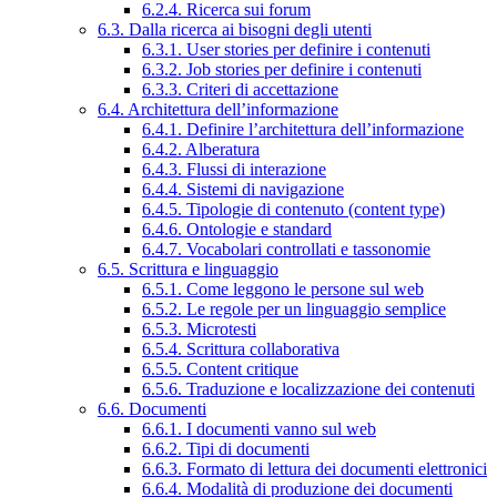
6.2.4. Ricerca sui forum
6.3. Dalla ricerca ai bisogni degli utenti
6.3.1. User stories per definire i contenuti
6.3.2. Job stories per definire i contenuti
6.3.3. Criteri di accettazione
6.4. Architettura dell’informazione
6.4.1. Definire l’architettura dell’informazione
6.4.2. Alberatura
6.4.3. Flussi di interazione
6.4.4. Sistemi di navigazione
6.4.5. Tipologie di contenuto (content type)
6.4.6. Ontologie e standard
6.4.7. Vocabolari controllati e tassonomie
6.5. Scrittura e linguaggio
6.5.1. Come leggono le persone sul web
6.5.2. Le regole per un linguaggio semplice
6.5.3. Microtesti
6.5.4. Scrittura collaborativa
6.5.5. Content critique
6.5.6. Traduzione e localizzazione dei contenuti
6.6. Documenti
6.6.1. I documenti vanno sul web
6.6.2. Tipi di documenti
6.6.3. Formato di lettura dei documenti elettronici
6.6.4. Modalità di produzione dei documenti