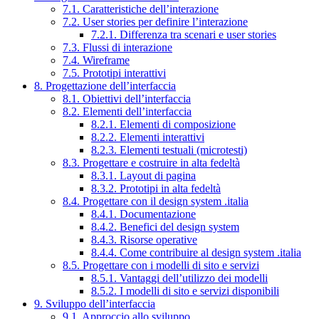
7.1. Caratteristiche dell’interazione
7.2. User stories per definire l’interazione
7.2.1. Differenza tra scenari e user stories
7.3. Flussi di interazione
7.4. Wireframe
7.5. Prototipi interattivi
8. Progettazione dell’interfaccia
8.1. Obiettivi dell’interfaccia
8.2. Elementi dell’interfaccia
8.2.1. Elementi di composizione
8.2.2. Elementi interattivi
8.2.3. Elementi testuali (microtesti)
8.3. Progettare e costruire in alta fedeltà
8.3.1. Layout di pagina
8.3.2. Prototipi in alta fedeltà
8.4. Progettare con il design system .italia
8.4.1. Documentazione
8.4.2. Benefici del design system
8.4.3. Risorse operative
8.4.4. Come contribuire al design system .italia
8.5. Progettare con i modelli di sito e servizi
8.5.1. Vantaggi dell’utilizzo dei modelli
8.5.2. I modelli di sito e servizi disponibili
9. Sviluppo dell’interfaccia
9.1. Approccio allo sviluppo