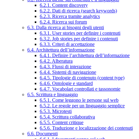
6.2.1. Content discovery
6.2.2. Dati di ricerca (search keywords)
6.2.3. Ricerca tramite analytics
6.2.4. Ricerca sui forum
6.3. Dalla ricerca ai bisogni degli utenti
6.3.1. User stories per definire i contenuti
6.3.2. Job stories per definire i contenuti
6.3.3. Criteri di accettazione
6.4. Architettura dell’informazione
6.4.1. Definire l’architettura dell’informazione
6.4.2. Alberatura
6.4.3. Flussi di interazione
6.4.4. Sistemi di navigazione
6.4.5. Tipologie di contenuto (content type)
6.4.6. Ontologie e standard
6.4.7. Vocabolari controllati e tassonomie
6.5. Scrittura e linguaggio
6.5.1. Come leggono le persone sul web
6.5.2. Le regole per un linguaggio semplice
6.5.3. Microtesti
6.5.4. Scrittura collaborativa
6.5.5. Content critique
6.5.6. Traduzione e localizzazione dei contenuti
6.6. Documenti