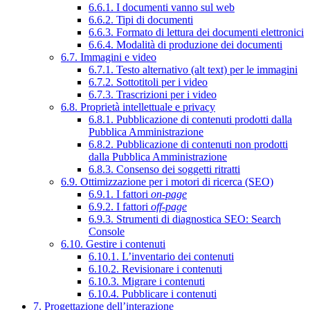
6.6.1. I documenti vanno sul web
6.6.2. Tipi di documenti
6.6.3. Formato di lettura dei documenti elettronici
6.6.4. Modalità di produzione dei documenti
6.7. Immagini e video
6.7.1. Testo alternativo (alt text) per le immagini
6.7.2. Sottotitoli per i video
6.7.3. Trascrizioni per i video
6.8. Proprietà intellettuale e privacy
6.8.1. Pubblicazione di contenuti prodotti dalla
Pubblica Amministrazione
6.8.2. Pubblicazione di contenuti non prodotti
dalla Pubblica Amministrazione
6.8.3. Consenso dei soggetti ritratti
6.9. Ottimizzazione per i motori di ricerca (SEO)
6.9.1. I fattori
on-page
6.9.2. I fattori
off-page
6.9.3. Strumenti di diagnostica SEO: Search
Console
6.10. Gestire i contenuti
6.10.1. L’inventario dei contenuti
6.10.2. Revisionare i contenuti
6.10.3. Migrare i contenuti
6.10.4. Pubblicare i contenuti
7. Progettazione dell’interazione