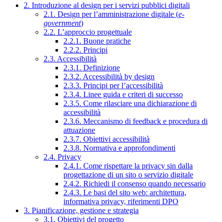
2. Introduzione al design per i servizi pubblici digitali
2.1. Design per l’amministrazione digitale (
e-
government
)
2.2. L’approccio progettuale
2.2.1. Buone pratiche
2.2.2. Principi
2.3. Accessibilità
2.3.1. Definizione
2.3.2. Accessibilità by design
2.3.3. Principi per l’accessibilità
2.3.4. Linee guida e criteri di successo
2.3.5. Come rilasciare una dichiarazione di
accessibilità
2.3.6. Meccanismo di feedback e procedura di
attuazione
2.3.7. Obiettivi accessibilità
2.3.8. Normativa e approfondimenti
2.4. Privacy
2.4.1. Come rispettare la privacy sin dalla
progettazione di un sito o servizio digitale
2.4.2. Richiedi il consenso quando necessario
2.4.3. Le basi del sito web: architettura,
informativa privacy, riferimenti DPO
3. Pianificazione, gestione e strategia
3.1. Obiettivi del progetto