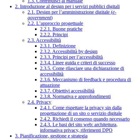
1.3. Contribuisci al manuale
2. Introduzione al design per i servizi pubblici digitali
2.1. Design per l’amministrazione digitale (
e-
government
)
2.2. L’approccio progettuale
2.2.1. Buone pratiche
2.2.2. Principi
2.3. Accessibilità
2.3.1. Definizione
2.3.2. Accessibilità by design
2.3.3. Principi per l’accessibilità
2.3.4. Linee guida e criteri di successo
2.3.5. Come rilasciare una dichiarazione di
accessibilità
2.3.6. Meccanismo di feedback e procedura di
attuazione
2.3.7. Obiettivi accessibilità
2.3.8. Normativa e approfondimenti
2.4. Privacy
2.4.1. Come rispettare la privacy sin dalla
progettazione di un sito o servizio digitale
2.4.2. Richiedi il consenso quando necessario
2.4.3. Le basi del sito web: architettura,
informativa privacy, riferimenti DPO
3. Pianificazione, gestione e strategia