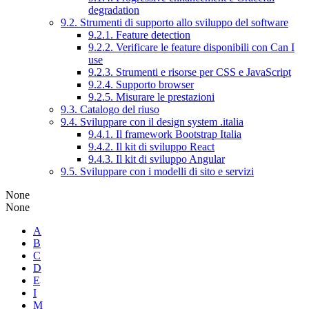
degradation
9.2. Strumenti di supporto allo sviluppo del software
9.2.1. Feature detection
9.2.2. Verificare le feature disponibili con Can I
use
9.2.3. Strumenti e risorse per CSS e JavaScript
9.2.4. Supporto browser
9.2.5. Misurare le prestazioni
9.3. Catalogo del riuso
9.4. Sviluppare con il design system .italia
9.4.1. Il framework Bootstrap Italia
9.4.2. Il kit di sviluppo React
9.4.3. Il kit di sviluppo Angular
9.5. Sviluppare con i modelli di sito e servizi
None
None
A
B
C
D
E
I
M