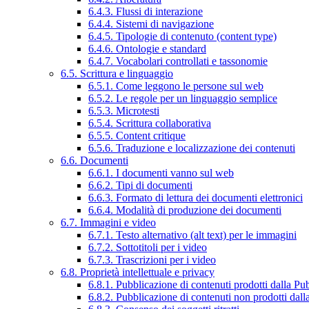
6.4.3. Flussi di interazione
6.4.4. Sistemi di navigazione
6.4.5. Tipologie di contenuto (content type)
6.4.6. Ontologie e standard
6.4.7. Vocabolari controllati e tassonomie
6.5. Scrittura e linguaggio
6.5.1. Come leggono le persone sul web
6.5.2. Le regole per un linguaggio semplice
6.5.3. Microtesti
6.5.4. Scrittura collaborativa
6.5.5. Content critique
6.5.6. Traduzione e localizzazione dei contenuti
6.6. Documenti
6.6.1. I documenti vanno sul web
6.6.2. Tipi di documenti
6.6.3. Formato di lettura dei documenti elettronici
6.6.4. Modalità di produzione dei documenti
6.7. Immagini e video
6.7.1. Testo alternativo (alt text) per le immagini
6.7.2. Sottotitoli per i video
6.7.3. Trascrizioni per i video
6.8. Proprietà intellettuale e privacy
6.8.1. Pubblicazione di contenuti prodotti dalla P
6.8.2. Pubblicazione di contenuti non prodotti dal