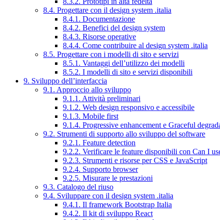
8.3.2. Prototipi in alta fedeltà
8.4. Progettare con il design system .italia
8.4.1. Documentazione
8.4.2. Benefici del design system
8.4.3. Risorse operative
8.4.4. Come contribuire al design system .italia
8.5. Progettare con i modelli di sito e servizi
8.5.1. Vantaggi dell’utilizzo dei modelli
8.5.2. I modelli di sito e servizi disponibili
9. Sviluppo dell’interfaccia
9.1. Approccio allo sviluppo
9.1.1. Attività preliminari
9.1.2. Web design responsivo e accessibile
9.1.3. Mobile first
9.1.4. Progressive enhancement e Graceful degrad
9.2. Strumenti di supporto allo sviluppo del software
9.2.1. Feature detection
9.2.2. Verificare le feature disponibili con Can I us
9.2.3. Strumenti e risorse per CSS e JavaScript
9.2.4. Supporto browser
9.2.5. Misurare le prestazioni
9.3. Catalogo del riuso
9.4. Sviluppare con il design system .italia
9.4.1. Il framework Bootstrap Italia
9.4.2. Il kit di sviluppo React