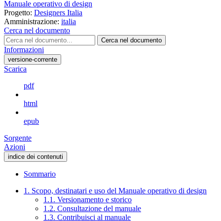
Manuale operativo di design
Progetto:
Designers Italia
Amministrazione:
italia
Cerca nel documento
Cerca nel documento
Informazioni
versione-corrente
Scarica
pdf
html
epub
Sorgente
Azioni
indice dei contenuti
Sommario
1. Scopo, destinatari e uso del Manuale operativo di design
1.1. Versionamento e storico
1.2. Consultazione del manuale
1.3. Contribuisci al manuale