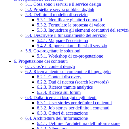
5.1. Cosa sono i servizi e il service design
5.2. Progettare servizi pubblici digitali
5.3. Definire il modello di servizio
5.3.1. Identificare gli attori coinvolti
5.3.2. Formulare la proposta di valore
5.3.3. Inquadrare gli elementi costitutivi del serviz
5.4. Descrivere il funzionamento del servizio
5.4.1. Mappare l’ecosistema
5.4.2. Rappresentare i flussi di servizio
5.5. Co-progettare le soluzioni
5.5.1. Workshop di co-progettazione
6. Progettazione dei contenuti
6.1. Cos’è il content design
6.2. Ricerca utente sui contenuti e il linguaggio
6.2.1. Content discovery
6.2.2. Dati di ricerca (search keywords)
6.2.3. Ricerca tramite analytics
6.2.4. Ricerca sui forum
6.3. Dalla ricerca ai bisogni degli utenti
6.3.1. User stories per definire i contenuti
6.3.2. Job stories per definire i contenuti
6.3.3. Criteri di accettazione
6.4. Architettura dell’informazione
6.4.1. Definire l’architettura dell’informazione
6.4.2. Alberatura