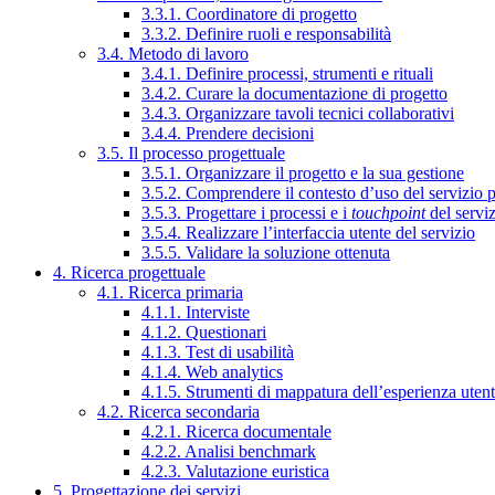
3.3.1. Coordinatore di progetto
3.3.2. Definire ruoli e responsabilità
3.4. Metodo di lavoro
3.4.1. Definire processi, strumenti e rituali
3.4.2. Curare la documentazione di progetto
3.4.3. Organizzare tavoli tecnici collaborativi
3.4.4. Prendere decisioni
3.5. Il processo progettuale
3.5.1. Organizzare il progetto e la sua gestione
3.5.2. Comprendere il contesto d’uso del servizio 
3.5.3. Progettare i processi e i
touchpoint
del servi
3.5.4. Realizzare l’interfaccia utente del servizio
3.5.5. Validare la soluzione ottenuta
4. Ricerca progettuale
4.1. Ricerca primaria
4.1.1. Interviste
4.1.2. Questionari
4.1.3. Test di usabilità
4.1.4. Web analytics
4.1.5. Strumenti di mappatura dell’esperienza uten
4.2. Ricerca secondaria
4.2.1. Ricerca documentale
4.2.2. Analisi benchmark
4.2.3. Valutazione euristica
5. Progettazione dei servizi