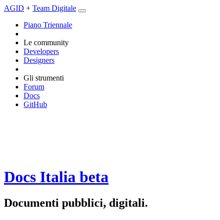
AGID
+
Team Digitale
Piano Triennale
Le community
Developers
Designers
Gli strumenti
Forum
Docs
GitHub
Docs Italia
beta
Documenti pubblici, digitali.