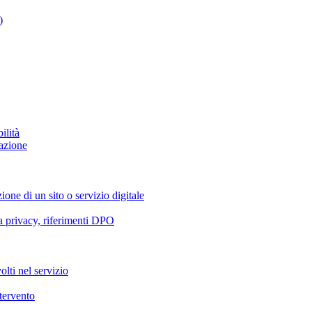
)
ilità
azione
ione di un sito o servizio digitale
va privacy, riferimenti DPO
olti nel servizio
ntervento