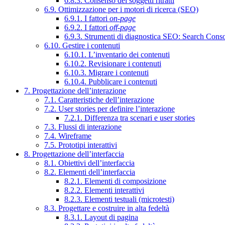
6.8.3. Consenso dei soggetti ritratti
6.9. Ottimizzazione per i motori di ricerca (SEO)
6.9.1. I fattori
on-page
6.9.2. I fattori
off-page
6.9.3. Strumenti di diagnostica SEO: Search Cons
6.10. Gestire i contenuti
6.10.1. L’inventario dei contenuti
6.10.2. Revisionare i contenuti
6.10.3. Migrare i contenuti
6.10.4. Pubblicare i contenuti
7. Progettazione dell’interazione
7.1. Caratteristiche dell’interazione
7.2. User stories per definire l’interazione
7.2.1. Differenza tra scenari e user stories
7.3. Flussi di interazione
7.4. Wireframe
7.5. Prototipi interattivi
8. Progettazione dell’interfaccia
8.1. Obiettivi dell’interfaccia
8.2. Elementi dell’interfaccia
8.2.1. Elementi di composizione
8.2.2. Elementi interattivi
8.2.3. Elementi testuali (microtesti)
8.3. Progettare e costruire in alta fedeltà
8.3.1. Layout di pagina