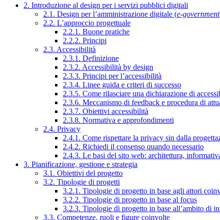
2. Introduzione al design per i servizi pubblici digitali
2.1. Design per l’amministrazione digitale (
e-government
2.2. L’approccio progettuale
2.2.1. Buone pratiche
2.2.2. Principi
2.3. Accessibilità
2.3.1. Definizione
2.3.2. Accessibilità by design
2.3.3. Principi per l’accessibilità
2.3.4. Linee guida e criteri di successo
2.3.5. Come rilasciare una dichiarazione di accessib
2.3.6. Meccanismo di feedback e procedura di attu
2.3.7. Obiettivi accessibilità
2.3.8. Normativa e approfondimenti
2.4. Privacy
2.4.1. Come rispettare la privacy sin dalla progettaz
2.4.2. Richiedi il consenso quando necessario
2.4.3. Le basi del sito web: architettura, informati
3. Pianificazione, gestione e strategia
3.1. Obiettivi del progetto
3.2. Tipologie di progetti
3.2.1. Tipologie di progetto in base agli attori coinv
3.2.2. Tipologie di progetto in base al focus
3.2.3. Tipologie di progetto in base all’ambito di i
3.3. Competenze, ruoli e figure coinvolte