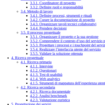
3.3.1. Coordinatore di progetto
3.3.2. Definire ruoli e responsabilità
3.4. Metodo di lavoro
3.4.1. Definire processi, strumenti e rituali
3.4.2. Curare la documentazione di progetto
3.4.3. Organizzare tavoli tecnici collaborativi
3.4.4. Prendere decisioni
3.5. Il processo progettuale
3.5.1. Organizzare il progetto e la sua gestione
3.5.2. Comprendere il contesto d’uso del servizio 
3.5.3. Progettare i processi e i
touchpoint
del servi
3.5.4. Realizzare l’interfaccia utente del servizio
3.5.5. Validare la soluzione ottenuta
4. Ricerca progettuale
4.1. Ricerca primaria
4.1.1. Interviste
4.1.2. Questionari
4.1.3. Test di usabilità
4.1.4. Web analytics
4.1.5. Strumenti di mappatura dell’esperienza uten
4.2. Ricerca secondaria
4.2.1. Ricerca documentale
4.2.2. Analisi benchmark
4.2.3. Valutazione euristica
5. Progettazione dei servizi