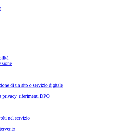
)
ilità
azione
ione di un sito o servizio digitale
va privacy, riferimenti DPO
olti nel servizio
ntervento