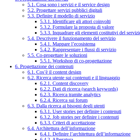
5.1. Cosa sono i servizi e il service design
5.2. Progettare servizi pubblici digitali
5.3. Definire il modello di servizio
5.3.1. Identificare gli attori coinvolti
5.3.2. Formulare la proposta di valore
5.3.3. Inquadrare gli elementi costitutivi del serviz
5.4. Descrivere il funzionamento del servizio
5.4.1. Mappare l’ecosistema
5.4.2. Rappresentare i flussi di servizio
5.5. Co-progettare le soluzioni
5.5.1. Workshop di co-progettazione
6. Progettazione dei contenuti
6.1. Cos’è il content design
6.2. Ricerca utente sui contenuti e il linguaggio
6.2.1. Content discovery
6.2.2. Dati di ricerca (search keywords)
6.2.3. Ricerca tramite analytics
6.2.4. Ricerca sui forum
6.3. Dalla ricerca ai bisogni degli utenti
6.3.1. User stories per definire i contenuti
6.3.2. Job stories per definire i contenuti
6.3.3. Criteri di accettazione
6.4. Architettura dell’informazione
6.4.1. Definire l’architettura dell’informazione
6.4.2. Alberatura