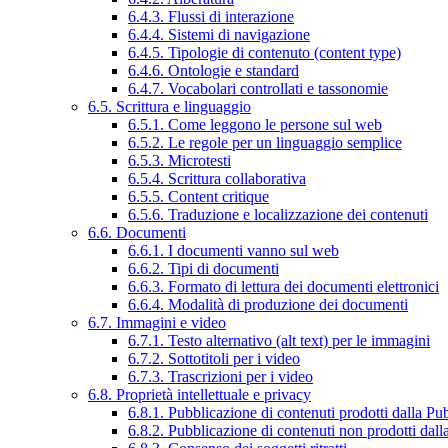
6.4.3. Flussi di interazione
6.4.4. Sistemi di navigazione
6.4.5. Tipologie di contenuto (content type)
6.4.6. Ontologie e standard
6.4.7. Vocabolari controllati e tassonomie
6.5. Scrittura e linguaggio
6.5.1. Come leggono le persone sul web
6.5.2. Le regole per un linguaggio semplice
6.5.3. Microtesti
6.5.4. Scrittura collaborativa
6.5.5. Content critique
6.5.6. Traduzione e localizzazione dei contenuti
6.6. Documenti
6.6.1. I documenti vanno sul web
6.6.2. Tipi di documenti
6.6.3. Formato di lettura dei documenti elettronici
6.6.4. Modalità di produzione dei documenti
6.7. Immagini e video
6.7.1. Testo alternativo (alt text) per le immagini
6.7.2. Sottotitoli per i video
6.7.3. Trascrizioni per i video
6.8. Proprietà intellettuale e privacy
6.8.1. Pubblicazione di contenuti prodotti dalla P
6.8.2. Pubblicazione di contenuti non prodotti dal