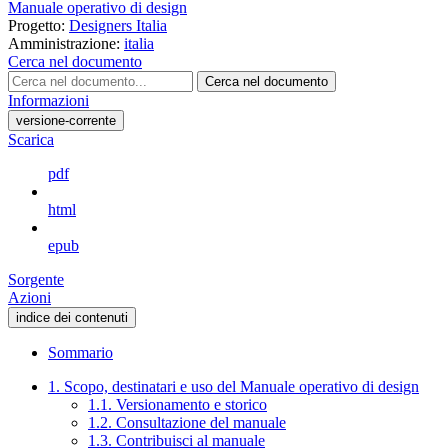
Manuale operativo di design
Progetto:
Designers Italia
Amministrazione:
italia
Cerca nel documento
Cerca nel documento
Informazioni
versione-corrente
Scarica
pdf
html
epub
Sorgente
Azioni
indice dei contenuti
Sommario
1. Scopo, destinatari e uso del Manuale operativo di design
1.1. Versionamento e storico
1.2. Consultazione del manuale
1.3. Contribuisci al manuale