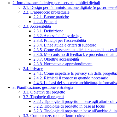
2. Introduzione al design per i servizi pubblici digitali
2.1. Design per l’amministrazione digitale (
e-government
2.2. L’approccio progettuale
2.2.1. Buone pratiche
2.2.2. Principi
2.3. Accessibilità
2.3.1. Definizione
2.3.2. Accessibilità by design
2.3.3. Principi per l’accessibilità
2.3.4. Linee guida e criteri di successo
2.3.5. Come rilasciare una dichiarazione di accessib
2.3.6. Meccanismo di feedback e procedura di attu
2.3.7. Obiettivi accessibilità
2.3.8. Normativa e approfondimenti
2.4. Privacy
2.4.1. Come rispettare la privacy sin dalla progettaz
2.4.2. Richiedi il consenso quando necessario
2.4.3. Le basi del sito web: architettura, informati
3. Pianificazione, gestione e strategia
3.1. Obiettivi del progetto
3.2. Tipologie di progetti
3.2.1. Tipologie di progetto in base agli attori coinv
3.2.2. Tipologie di progetto in base al focus
3.2.3. Tipologie di progetto in base all’ambito di i
3.3. Competenze, ruoli e figure coinvolte