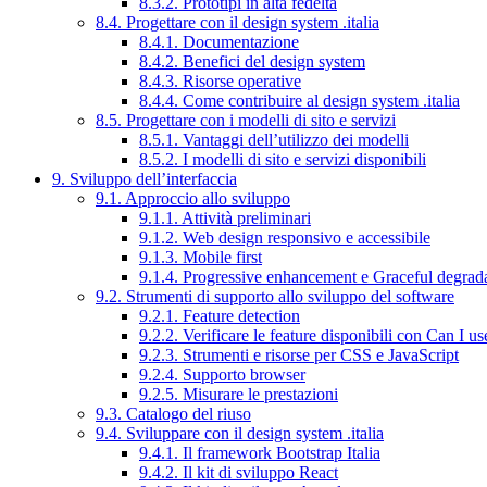
8.3.2. Prototipi in alta fedeltà
8.4. Progettare con il design system .italia
8.4.1. Documentazione
8.4.2. Benefici del design system
8.4.3. Risorse operative
8.4.4. Come contribuire al design system .italia
8.5. Progettare con i modelli di sito e servizi
8.5.1. Vantaggi dell’utilizzo dei modelli
8.5.2. I modelli di sito e servizi disponibili
9. Sviluppo dell’interfaccia
9.1. Approccio allo sviluppo
9.1.1. Attività preliminari
9.1.2. Web design responsivo e accessibile
9.1.3. Mobile first
9.1.4. Progressive enhancement e Graceful degrad
9.2. Strumenti di supporto allo sviluppo del software
9.2.1. Feature detection
9.2.2. Verificare le feature disponibili con Can I us
9.2.3. Strumenti e risorse per CSS e JavaScript
9.2.4. Supporto browser
9.2.5. Misurare le prestazioni
9.3. Catalogo del riuso
9.4. Sviluppare con il design system .italia
9.4.1. Il framework Bootstrap Italia
9.4.2. Il kit di sviluppo React