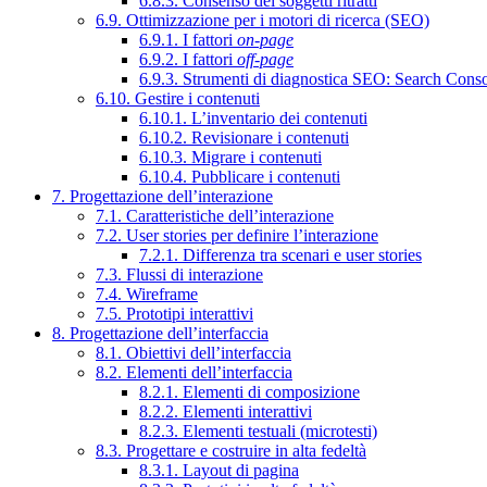
6.8.3. Consenso dei soggetti ritratti
6.9. Ottimizzazione per i motori di ricerca (SEO)
6.9.1. I fattori
on-page
6.9.2. I fattori
off-page
6.9.3. Strumenti di diagnostica SEO: Search Cons
6.10. Gestire i contenuti
6.10.1. L’inventario dei contenuti
6.10.2. Revisionare i contenuti
6.10.3. Migrare i contenuti
6.10.4. Pubblicare i contenuti
7. Progettazione dell’interazione
7.1. Caratteristiche dell’interazione
7.2. User stories per definire l’interazione
7.2.1. Differenza tra scenari e user stories
7.3. Flussi di interazione
7.4. Wireframe
7.5. Prototipi interattivi
8. Progettazione dell’interfaccia
8.1. Obiettivi dell’interfaccia
8.2. Elementi dell’interfaccia
8.2.1. Elementi di composizione
8.2.2. Elementi interattivi
8.2.3. Elementi testuali (microtesti)
8.3. Progettare e costruire in alta fedeltà
8.3.1. Layout di pagina