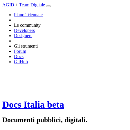
AGID
+
Team Digitale
Piano Triennale
Le community
Developers
Designers
Gli strumenti
Forum
Docs
GitHub
Docs Italia
beta
Documenti pubblici, digitali.