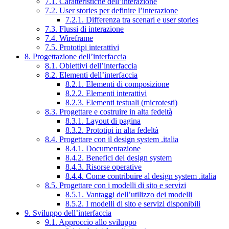
7.1. Caratteristiche dell’interazione
7.2. User stories per definire l’interazione
7.2.1. Differenza tra scenari e user stories
7.3. Flussi di interazione
7.4. Wireframe
7.5. Prototipi interattivi
8. Progettazione dell’interfaccia
8.1. Obiettivi dell’interfaccia
8.2. Elementi dell’interfaccia
8.2.1. Elementi di composizione
8.2.2. Elementi interattivi
8.2.3. Elementi testuali (microtesti)
8.3. Progettare e costruire in alta fedeltà
8.3.1. Layout di pagina
8.3.2. Prototipi in alta fedeltà
8.4. Progettare con il design system .italia
8.4.1. Documentazione
8.4.2. Benefici del design system
8.4.3. Risorse operative
8.4.4. Come contribuire al design system .italia
8.5. Progettare con i modelli di sito e servizi
8.5.1. Vantaggi dell’utilizzo dei modelli
8.5.2. I modelli di sito e servizi disponibili
9. Sviluppo dell’interfaccia
9.1. Approccio allo sviluppo