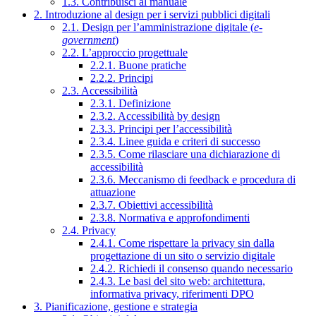
1.3. Contribuisci al manuale
2. Introduzione al design per i servizi pubblici digitali
2.1. Design per l’amministrazione digitale (
e-
government
)
2.2. L’approccio progettuale
2.2.1. Buone pratiche
2.2.2. Principi
2.3. Accessibilità
2.3.1. Definizione
2.3.2. Accessibilità by design
2.3.3. Principi per l’accessibilità
2.3.4. Linee guida e criteri di successo
2.3.5. Come rilasciare una dichiarazione di
accessibilità
2.3.6. Meccanismo di feedback e procedura di
attuazione
2.3.7. Obiettivi accessibilità
2.3.8. Normativa e approfondimenti
2.4. Privacy
2.4.1. Come rispettare la privacy sin dalla
progettazione di un sito o servizio digitale
2.4.2. Richiedi il consenso quando necessario
2.4.3. Le basi del sito web: architettura,
informativa privacy, riferimenti DPO
3. Pianificazione, gestione e strategia