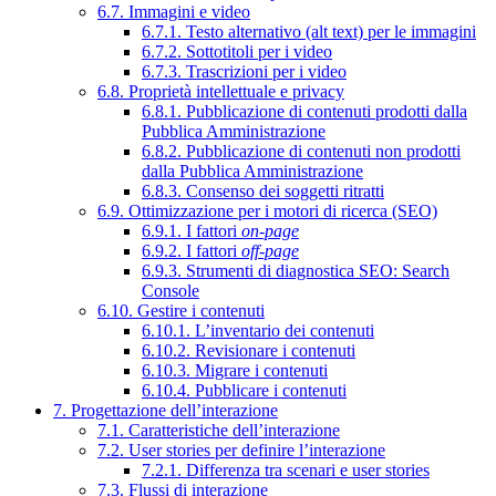
6.7. Immagini e video
6.7.1. Testo alternativo (alt text) per le immagini
6.7.2. Sottotitoli per i video
6.7.3. Trascrizioni per i video
6.8. Proprietà intellettuale e privacy
6.8.1. Pubblicazione di contenuti prodotti dalla
Pubblica Amministrazione
6.8.2. Pubblicazione di contenuti non prodotti
dalla Pubblica Amministrazione
6.8.3. Consenso dei soggetti ritratti
6.9. Ottimizzazione per i motori di ricerca (SEO)
6.9.1. I fattori
on-page
6.9.2. I fattori
off-page
6.9.3. Strumenti di diagnostica SEO: Search
Console
6.10. Gestire i contenuti
6.10.1. L’inventario dei contenuti
6.10.2. Revisionare i contenuti
6.10.3. Migrare i contenuti
6.10.4. Pubblicare i contenuti
7. Progettazione dell’interazione
7.1. Caratteristiche dell’interazione
7.2. User stories per definire l’interazione
7.2.1. Differenza tra scenari e user stories
7.3. Flussi di interazione