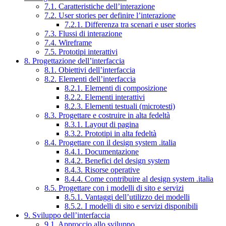
7.1. Caratteristiche dell’interazione
7.2. User stories per definire l’interazione
7.2.1. Differenza tra scenari e user stories
7.3. Flussi di interazione
7.4. Wireframe
7.5. Prototipi interattivi
8. Progettazione dell’interfaccia
8.1. Obiettivi dell’interfaccia
8.2. Elementi dell’interfaccia
8.2.1. Elementi di composizione
8.2.2. Elementi interattivi
8.2.3. Elementi testuali (microtesti)
8.3. Progettare e costruire in alta fedeltà
8.3.1. Layout di pagina
8.3.2. Prototipi in alta fedeltà
8.4. Progettare con il design system .italia
8.4.1. Documentazione
8.4.2. Benefici del design system
8.4.3. Risorse operative
8.4.4. Come contribuire al design system .italia
8.5. Progettare con i modelli di sito e servizi
8.5.1. Vantaggi dell’utilizzo dei modelli
8.5.2. I modelli di sito e servizi disponibili
9. Sviluppo dell’interfaccia
9.1. Approccio allo sviluppo