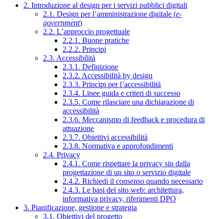
2. Introduzione al design per i servizi pubblici digitali
2.1. Design per l’amministrazione digitale (
e-
government
)
2.2. L’approccio progettuale
2.2.1. Buone pratiche
2.2.2. Principi
2.3. Accessibilità
2.3.1. Definizione
2.3.2. Accessibilità by design
2.3.3. Principi per l’accessibilità
2.3.4. Linee guida e criteri di successo
2.3.5. Come rilasciare una dichiarazione di
accessibilità
2.3.6. Meccanismo di feedback e procedura di
attuazione
2.3.7. Obiettivi accessibilità
2.3.8. Normativa e approfondimenti
2.4. Privacy
2.4.1. Come rispettare la privacy sin dalla
progettazione di un sito o servizio digitale
2.4.2. Richiedi il consenso quando necessario
2.4.3. Le basi del sito web: architettura,
informativa privacy, riferimenti DPO
3. Pianificazione, gestione e strategia
3.1. Obiettivi del progetto