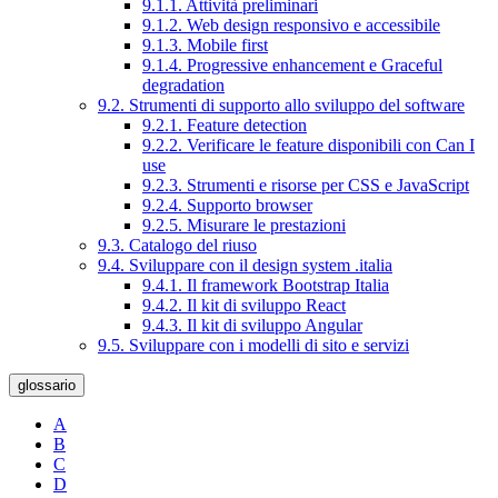
9.1.1. Attività preliminari
9.1.2. Web design responsivo e accessibile
9.1.3. Mobile first
9.1.4. Progressive enhancement e Graceful
degradation
9.2. Strumenti di supporto allo sviluppo del software
9.2.1. Feature detection
9.2.2. Verificare le feature disponibili con Can I
use
9.2.3. Strumenti e risorse per CSS e JavaScript
9.2.4. Supporto browser
9.2.5. Misurare le prestazioni
9.3. Catalogo del riuso
9.4. Sviluppare con il design system .italia
9.4.1. Il framework Bootstrap Italia
9.4.2. Il kit di sviluppo React
9.4.3. Il kit di sviluppo Angular
9.5. Sviluppare con i modelli di sito e servizi
glossario
A
B
C
D