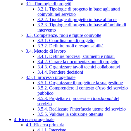
3.2. Tipologie di progetti
3.2.1. Tipologie di progetto in base agli attori
coinvolti nel servizio
3.2.2. Tipologie di progetto in base al focus
3.2.3. Tipologie di progetto in base all’ambito di
intervento
3.3. Competenze, ruoli e figure coinvolte
3.3.1. Coordinatore di progetto
3.3.2. Definire ruoli e responsabilità
3.4. Metodo di lavoro
3.4.1. Definire processi, strumenti e rituali
3.4.2. Curare la documentazione di progetto
3.4.3. Organizzare tavoli tecnici collaborativi
3.4.4. Prendere decisioni
3.5. Il processo progettuale
3.5.1. Organizzare il progetto e la sua gestione
3.5.2. Comprendere il contesto d’uso del servizio
pubblico
3.5.3. Progettare i processi e i
touchpoint
del
servizio
3.5.4. Realizzare l’interfaccia utente del servizio
3.5.5. Validare la soluzione ottenuta
4. Ricerca progettuale
4.1. Ricerca primaria
4.1.1. Interviste