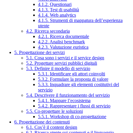
4.1.2. Questionari
4.1.3. Test di usabilità
4.1.4. Web analytics
4.1.5. Strumenti di mappatura dell’esperienza
utente
4.2. Ricerca secondaria
4.2.1. Ricerca documentale
4.2.2. Analisi benchmark
4.2.3. Valutazione euristica
5. Progettazione dei servizi
5.1. Cosa sono i servizi e il service design
5.2. Progettare servizi pubblici digitali
5.3. Definire il modello di servizio
5.3.1. Identificare gli attori coinvolti
5.3.2. Formulare la proposta di valore
5.3.3. Inquadrare gli elementi costitutivi del
servizio
5.4. Descrivere il funzionamento del servizio
5.4.1. Mappare l’ecosistema
5.4.2. Rappresentare i flussi di servizio
5.5. Co-progettare le soluzioni
5.5.1. Workshop di co-progettazione
6. Progettazione dei contenuti
6.1. Cos’è il content design
6.2. Ricerca utente sui contenuti e il linguaggio