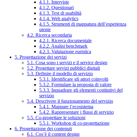
4.1.1. Interviste
4.1.2. Questionari
4.1.3. Test di usabilità
4.1.4. Web analytics
4.1.5. Strumenti di mappatura dell’esperienza
utente
4.2. Ricerca secondaria
4.2.1. Ricerca documentale
4.2.2. Analisi benchmark
4.2.3. Valutazione euristica
5. Progettazione dei servizi
5.1. Cosa sono i servizi e il service design
5.2. Progettare servizi pubblici digitali
5.3. Definire il modello di servizio
5.3.1. Identificare gli attori coinvolti
5.3.2. Formulare la proposta di valore
5.3.3. Inquadrare gli elementi costitutivi del
servizio
5.4. Descrivere il funzionamento del servizio
5.4.1. Mappare l’ecosistema
5.4.2. Rappresentare i flussi di servizio
5.5. Co-progettare le soluzioni
5.5.1. Workshop di co-progettazione
6. Progettazione dei contenuti
6.1. Cos’è il content design