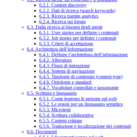
6.2.1. Content discovery
6.2.2. Dati di ricerca (search keywords)
6.2.3. Ricerca tramite analytics
6.2.4. Ricerca sui forum
6.3. Dalla ricerca ai bisogni degli utenti
6.3.1. User stories per definire i contenuti
6.3.2. Job stories per definire i contenuti
6.3.3. Criteri di accettazione
6.4. Architettura dell’informazione
6.4.1. Definire l’architettura dell’informazione
6.4.2. Alberatura
6.4.3. Flussi di interazione
6.4.4. Sistemi di navigazione
6.4.5. Tipologie di contenuto (content type)
6.4.6. Ontologie e standard
6.4.7. Vocabolari controllati e tassonomie
6.5. Scrittura e linguaggio
6.5.1. Come leggono le persone sul web
6.5.2. Le regole per un linguaggio semplice
6.5.3. Microtesti
6.5.4. Scrittura collaborativa
6.5.5. Content critique
6.5.6. Traduzione e localizzazione dei contenuti
6.6. Documenti