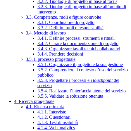
3.2.2. Tipologie di progetto in base al focus
3.2.3. Tipologie di progetto in base all’ambito di
intervento
3.3. Competenze, ruoli e figure coinvolte
3.3.1. Coordinatore di progetto
3.3.2. Definire ruoli e responsabilità
3.4. Metodo di lavoro
3.4.1. Definire processi, strumenti e rituali
3.4.2. Curare la documentazione di progetto
3.4.3. Organizzare tavoli tecnici collaborativi
3.4.4. Prendere decisioni
3.5. Il processo progettuale
3.5.1. Organizzare il progetto e la sua gestione
3.5.2. Comprendere il contesto d’uso del servizio
pubblico
3.5.3. Progettare i processi e i
touchpoint
del
servizio
3.5.4. Realizzare l’interfaccia utente del servizio
3.5.5. Validare la soluzione ottenuta
4. Ricerca progettuale
4.1. Ricerca primaria
4.1.1. Interviste
4.1.2. Questionari
4.1.3. Test di usabilità
4.1.4. Web analytics