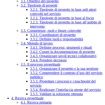
3.1. Obiettivi del progetto
3.2. Tipologie di progetti
3.2.1. Tipologie di progetto in base agli attori
coinvolti nel servizio
3.2.2. Tipologie di progetto in base al focus
3.2.3. Tipologie di progetto in base all’ambito di
intervento
3.3. Competenze, ruoli e figure coinvolte
3.3.1. Coordinatore di progetto
3.3.2. Definire ruoli e responsabilità
3.4. Metodo di lavoro
3.4.1. Definire processi, strumenti e rituali
3.4.2. Curare la documentazione di progetto
3.4.3. Organizzare tavoli tecnici collaborativi
3.4.4. Prendere decisioni
3.5. Il processo progettuale
3.5.1. Organizzare il progetto e la sua gestione
3.5.2. Comprendere il contesto d’uso del servizio
pubblico
3.5.3. Progettare i processi e i
touchpoint
del
servizio
3.5.4. Realizzare l’interfaccia utente del servizio
3.5.5. Validare la soluzione ottenuta
4. Ricerca progettuale
4.1. Ricerca primaria