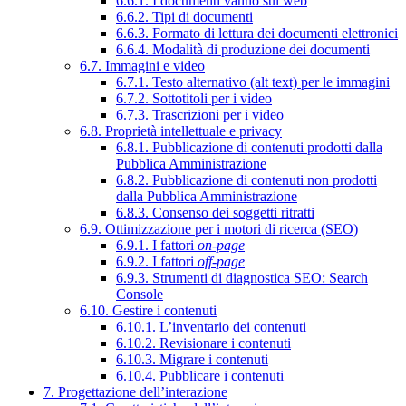
6.6.1. I documenti vanno sul web
6.6.2. Tipi di documenti
6.6.3. Formato di lettura dei documenti elettronici
6.6.4. Modalità di produzione dei documenti
6.7. Immagini e video
6.7.1. Testo alternativo (alt text) per le immagini
6.7.2. Sottotitoli per i video
6.7.3. Trascrizioni per i video
6.8. Proprietà intellettuale e privacy
6.8.1. Pubblicazione di contenuti prodotti dalla
Pubblica Amministrazione
6.8.2. Pubblicazione di contenuti non prodotti
dalla Pubblica Amministrazione
6.8.3. Consenso dei soggetti ritratti
6.9. Ottimizzazione per i motori di ricerca (SEO)
6.9.1. I fattori
on-page
6.9.2. I fattori
off-page
6.9.3. Strumenti di diagnostica SEO: Search
Console
6.10. Gestire i contenuti
6.10.1. L’inventario dei contenuti
6.10.2. Revisionare i contenuti
6.10.3. Migrare i contenuti
6.10.4. Pubblicare i contenuti
7. Progettazione dell’interazione