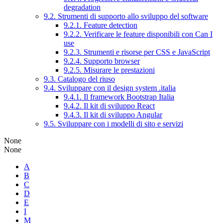
degradation
9.2. Strumenti di supporto allo sviluppo del software
9.2.1. Feature detection
9.2.2. Verificare le feature disponibili con Can I
use
9.2.3. Strumenti e risorse per CSS e JavaScript
9.2.4. Supporto browser
9.2.5. Misurare le prestazioni
9.3. Catalogo del riuso
9.4. Sviluppare con il design system .italia
9.4.1. Il framework Bootstrap Italia
9.4.2. Il kit di sviluppo React
9.4.3. Il kit di sviluppo Angular
9.5. Sviluppare con i modelli di sito e servizi
None
None
A
B
C
D
E
I
M