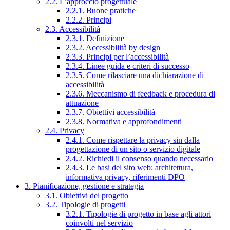
2.2. L’approccio progettuale
2.2.1. Buone pratiche
2.2.2. Principi
2.3. Accessibilità
2.3.1. Definizione
2.3.2. Accessibilità by design
2.3.3. Principi per l’accessibilità
2.3.4. Linee guida e criteri di successo
2.3.5. Come rilasciare una dichiarazione di
accessibilità
2.3.6. Meccanismo di feedback e procedura di
attuazione
2.3.7. Obiettivi accessibilità
2.3.8. Normativa e approfondimenti
2.4. Privacy
2.4.1. Come rispettare la privacy sin dalla
progettazione di un sito o servizio digitale
2.4.2. Richiedi il consenso quando necessario
2.4.3. Le basi del sito web: architettura,
informativa privacy, riferimenti DPO
3. Pianificazione, gestione e strategia
3.1. Obiettivi del progetto
3.2. Tipologie di progetti
3.2.1. Tipologie di progetto in base agli attori
coinvolti nel servizio