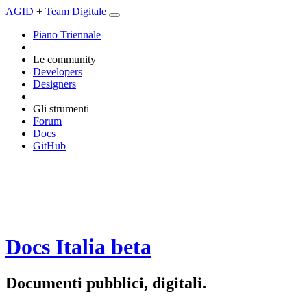
AGID
+
Team Digitale
Piano Triennale
Le community
Developers
Designers
Gli strumenti
Forum
Docs
GitHub
Docs Italia
beta
Documenti pubblici, digitali.