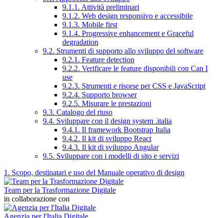
9.1.1. Attività preliminari
9.1.2. Web design responsivo e accessibile
9.1.3. Mobile first
9.1.4. Progressive enhancement e Graceful
degradation
9.2. Strumenti di supporto allo sviluppo del software
9.2.1. Feature detection
9.2.2. Verificare le feature disponibili con Can I
use
9.2.3. Strumenti e risorse per CSS e JavaScript
9.2.4. Supporto browser
9.2.5. Misurare le prestazioni
9.3. Catalogo del riuso
9.4. Sviluppare con il design system .italia
9.4.1. Il framework Bootstrap Italia
9.4.2. Il kit di sviluppo React
9.4.3. Il kit di sviluppo Angular
9.5. Sviluppare con i modelli di sito e servizi
1. Scopo, destinatari e uso del Manuale operativo di design
Team per la Trasformazione Digitale
in collaborazione con
Agenzia per l'Italia Digitale