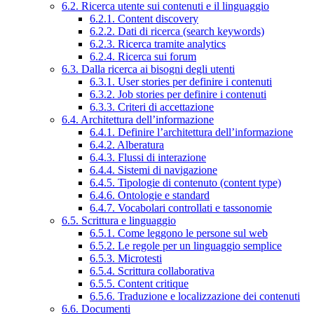
6.2. Ricerca utente sui contenuti e il linguaggio
6.2.1. Content discovery
6.2.2. Dati di ricerca (search keywords)
6.2.3. Ricerca tramite analytics
6.2.4. Ricerca sui forum
6.3. Dalla ricerca ai bisogni degli utenti
6.3.1. User stories per definire i contenuti
6.3.2. Job stories per definire i contenuti
6.3.3. Criteri di accettazione
6.4. Architettura dell’informazione
6.4.1. Definire l’architettura dell’informazione
6.4.2. Alberatura
6.4.3. Flussi di interazione
6.4.4. Sistemi di navigazione
6.4.5. Tipologie di contenuto (content type)
6.4.6. Ontologie e standard
6.4.7. Vocabolari controllati e tassonomie
6.5. Scrittura e linguaggio
6.5.1. Come leggono le persone sul web
6.5.2. Le regole per un linguaggio semplice
6.5.3. Microtesti
6.5.4. Scrittura collaborativa
6.5.5. Content critique
6.5.6. Traduzione e localizzazione dei contenuti
6.6. Documenti