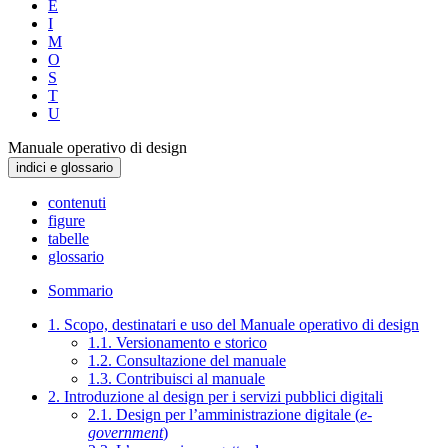
E
I
M
O
S
T
U
Manuale operativo di design
indici e glossario
contenuti
figure
tabelle
glossario
Sommario
1. Scopo, destinatari e uso del Manuale operativo di design
1.1. Versionamento e storico
1.2. Consultazione del manuale
1.3. Contribuisci al manuale
2. Introduzione al design per i servizi pubblici digitali
2.1. Design per l’amministrazione digitale (
e-
government
)