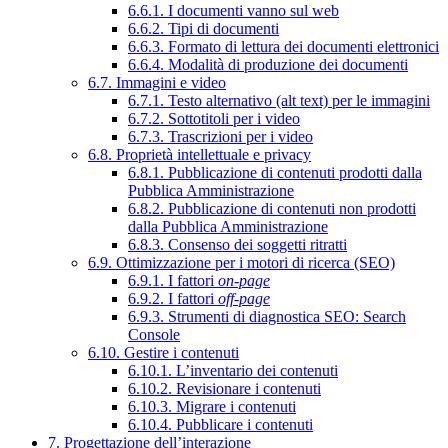
6.6.1. I documenti vanno sul web
6.6.2. Tipi di documenti
6.6.3. Formato di lettura dei documenti elettronici
6.6.4. Modalità di produzione dei documenti
6.7. Immagini e video
6.7.1. Testo alternativo (alt text) per le immagini
6.7.2. Sottotitoli per i video
6.7.3. Trascrizioni per i video
6.8. Proprietà intellettuale e privacy
6.8.1. Pubblicazione di contenuti prodotti dalla
Pubblica Amministrazione
6.8.2. Pubblicazione di contenuti non prodotti
dalla Pubblica Amministrazione
6.8.3. Consenso dei soggetti ritratti
6.9. Ottimizzazione per i motori di ricerca (SEO)
6.9.1. I fattori
on-page
6.9.2. I fattori
off-page
6.9.3. Strumenti di diagnostica SEO: Search
Console
6.10. Gestire i contenuti
6.10.1. L’inventario dei contenuti
6.10.2. Revisionare i contenuti
6.10.3. Migrare i contenuti
6.10.4. Pubblicare i contenuti
7. Progettazione dell’interazione