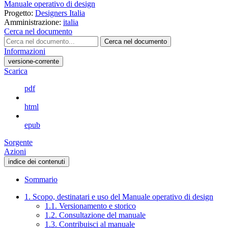
Manuale operativo di design
Progetto:
Designers Italia
Amministrazione:
italia
Cerca nel documento
Cerca nel documento
Informazioni
versione-corrente
Scarica
pdf
html
epub
Sorgente
Azioni
indice dei contenuti
Sommario
1. Scopo, destinatari e uso del Manuale operativo di design
1.1. Versionamento e storico
1.2. Consultazione del manuale
1.3. Contribuisci al manuale