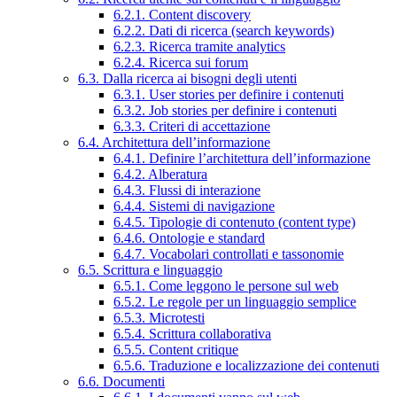
6.2.1. Content discovery
6.2.2. Dati di ricerca (search keywords)
6.2.3. Ricerca tramite analytics
6.2.4. Ricerca sui forum
6.3. Dalla ricerca ai bisogni degli utenti
6.3.1. User stories per definire i contenuti
6.3.2. Job stories per definire i contenuti
6.3.3. Criteri di accettazione
6.4. Architettura dell’informazione
6.4.1. Definire l’architettura dell’informazione
6.4.2. Alberatura
6.4.3. Flussi di interazione
6.4.4. Sistemi di navigazione
6.4.5. Tipologie di contenuto (content type)
6.4.6. Ontologie e standard
6.4.7. Vocabolari controllati e tassonomie
6.5. Scrittura e linguaggio
6.5.1. Come leggono le persone sul web
6.5.2. Le regole per un linguaggio semplice
6.5.3. Microtesti
6.5.4. Scrittura collaborativa
6.5.5. Content critique
6.5.6. Traduzione e localizzazione dei contenuti
6.6. Documenti