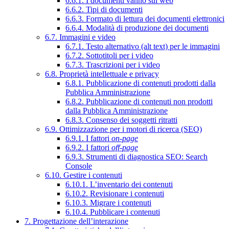
6.6.1. I documenti vanno sul web
6.6.2. Tipi di documenti
6.6.3. Formato di lettura dei documenti elettronici
6.6.4. Modalità di produzione dei documenti
6.7. Immagini e video
6.7.1. Testo alternativo (alt text) per le immagini
6.7.2. Sottotitoli per i video
6.7.3. Trascrizioni per i video
6.8. Proprietà intellettuale e privacy
6.8.1. Pubblicazione di contenuti prodotti dalla
Pubblica Amministrazione
6.8.2. Pubblicazione di contenuti non prodotti
dalla Pubblica Amministrazione
6.8.3. Consenso dei soggetti ritratti
6.9. Ottimizzazione per i motori di ricerca (SEO)
6.9.1. I fattori
on-page
6.9.2. I fattori
off-page
6.9.3. Strumenti di diagnostica SEO: Search
Console
6.10. Gestire i contenuti
6.10.1. L’inventario dei contenuti
6.10.2. Revisionare i contenuti
6.10.3. Migrare i contenuti
6.10.4. Pubblicare i contenuti
7. Progettazione dell’interazione