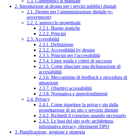
1.3. Contribuisci al manuale
2. Introduzione al design per i servizi pubblici digitali
2.1. Design per l’amministrazione digitale (
e-
government
)
2.2. L’approccio progettuale
2.2.1. Buone pratiche
2.2.2. Principi
2.3. Accessibilità
2.3.1. Definizione
2.3.2. Accessibilità by design
2.3.3. Principi per l’accessibilità
2.3.4. Linee guida e criteri di successo
2.3.5. Come rilasciare una dichiarazione di
accessibilità
2.3.6. Meccanismo di feedback e procedura di
attuazione
2.3.7. Obiettivi accessibilità
2.3.8. Normativa e approfondimenti
2.4. Privacy
2.4.1. Come rispettare la privacy sin dalla
progettazione di un sito o servizio digitale
2.4.2. Richiedi il consenso quando necessario
2.4.3. Le basi del sito web: architettura,
informativa privacy, riferimenti DPO
3. Pianificazione, gestione e strategia