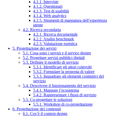
4.1.1. Interviste
4.1.2. Questionari
4.1.3. Test di usabilità
4.1.4. Web analytics
4.1.5. Strumenti di mappatura dell’esperienza
utente
4.2. Ricerca secondaria
4.2.1. Ricerca documentale
4.2.2. Analisi benchmark
4.2.3. Valutazione euristica
5. Progettazione dei servizi
5.1. Cosa sono i servizi e il service design
5.2. Progettare servizi pubblici digitali
5.3. Definire il modello di servizio
5.3.1. Identificare gli attori coinvolti
5.3.2. Formulare la proposta di valore
5.3.3. Inquadrare gli elementi costitutivi del
servizio
5.4. Descrivere il funzionamento del servizio
5.4.1. Mappare l’ecosistema
5.4.2. Rappresentare i flussi di servizio
5.5. Co-progettare le soluzioni
5.5.1. Workshop di co-progettazione
6. Progettazione dei contenuti
6.1. Cos’è il content design