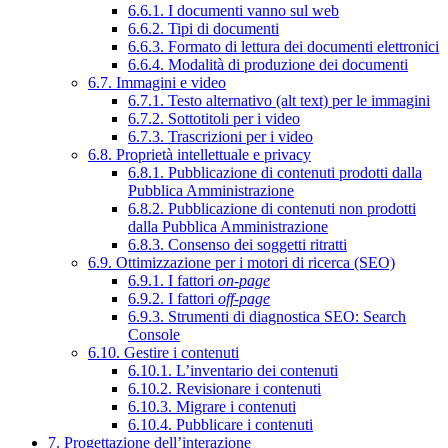
6.6.1. I documenti vanno sul web
6.6.2. Tipi di documenti
6.6.3. Formato di lettura dei documenti elettronici
6.6.4. Modalità di produzione dei documenti
6.7. Immagini e video
6.7.1. Testo alternativo (alt text) per le immagini
6.7.2. Sottotitoli per i video
6.7.3. Trascrizioni per i video
6.8. Proprietà intellettuale e privacy
6.8.1. Pubblicazione di contenuti prodotti dalla
Pubblica Amministrazione
6.8.2. Pubblicazione di contenuti non prodotti
dalla Pubblica Amministrazione
6.8.3. Consenso dei soggetti ritratti
6.9. Ottimizzazione per i motori di ricerca (SEO)
6.9.1. I fattori
on-page
6.9.2. I fattori
off-page
6.9.3. Strumenti di diagnostica SEO: Search
Console
6.10. Gestire i contenuti
6.10.1. L’inventario dei contenuti
6.10.2. Revisionare i contenuti
6.10.3. Migrare i contenuti
6.10.4. Pubblicare i contenuti
7. Progettazione dell’interazione