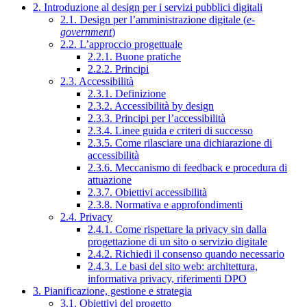
2. Introduzione al design per i servizi pubblici digitali
2.1. Design per l’amministrazione digitale (
e-
government
)
2.2. L’approccio progettuale
2.2.1. Buone pratiche
2.2.2. Principi
2.3. Accessibilità
2.3.1. Definizione
2.3.2. Accessibilità by design
2.3.3. Principi per l’accessibilità
2.3.4. Linee guida e criteri di successo
2.3.5. Come rilasciare una dichiarazione di
accessibilità
2.3.6. Meccanismo di feedback e procedura di
attuazione
2.3.7. Obiettivi accessibilità
2.3.8. Normativa e approfondimenti
2.4. Privacy
2.4.1. Come rispettare la privacy sin dalla
progettazione di un sito o servizio digitale
2.4.2. Richiedi il consenso quando necessario
2.4.3. Le basi del sito web: architettura,
informativa privacy, riferimenti DPO
3. Pianificazione, gestione e strategia
3.1. Obiettivi del progetto