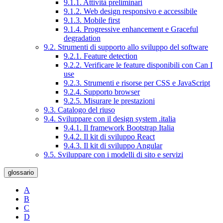
9.1.1. Attività preliminari
9.1.2. Web design responsivo e accessibile
9.1.3. Mobile first
9.1.4. Progressive enhancement e Graceful
degradation
9.2. Strumenti di supporto allo sviluppo del software
9.2.1. Feature detection
9.2.2. Verificare le feature disponibili con Can I
use
9.2.3. Strumenti e risorse per CSS e JavaScript
9.2.4. Supporto browser
9.2.5. Misurare le prestazioni
9.3. Catalogo del riuso
9.4. Sviluppare con il design system .italia
9.4.1. Il framework Bootstrap Italia
9.4.2. Il kit di sviluppo React
9.4.3. Il kit di sviluppo Angular
9.5. Sviluppare con i modelli di sito e servizi
glossario
A
B
C
D