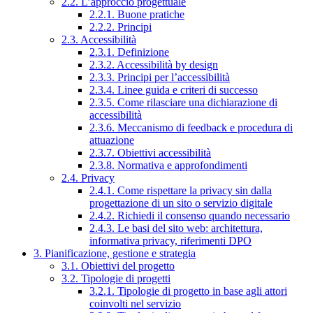
2.2. L’approccio progettuale
2.2.1. Buone pratiche
2.2.2. Principi
2.3. Accessibilità
2.3.1. Definizione
2.3.2. Accessibilità by design
2.3.3. Principi per l’accessibilità
2.3.4. Linee guida e criteri di successo
2.3.5. Come rilasciare una dichiarazione di
accessibilità
2.3.6. Meccanismo di feedback e procedura di
attuazione
2.3.7. Obiettivi accessibilità
2.3.8. Normativa e approfondimenti
2.4. Privacy
2.4.1. Come rispettare la privacy sin dalla
progettazione di un sito o servizio digitale
2.4.2. Richiedi il consenso quando necessario
2.4.3. Le basi del sito web: architettura,
informativa privacy, riferimenti DPO
3. Pianificazione, gestione e strategia
3.1. Obiettivi del progetto
3.2. Tipologie di progetti
3.2.1. Tipologie di progetto in base agli attori
coinvolti nel servizio