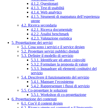
4.1.2. Questionari
4.1.3. Test di usabilità
4.1.4. Web analytics
4.1.5. Strumenti di mappatura dell’esperienza
utente
4.2. Ricerca secondaria
4.2.1. Ricerca documentale
4.2.2. Analisi benchmark
4.2.3. Valutazione euristica
5. Progettazione dei servizi
5.1. Cosa sono i servizi e il service design
5.2. Progettare servizi pubblici digitali
5.3. Definire il modello di servizio
5.3.1. Identificare gli attori coinvolti
5.3.2. Formulare la proposta di valore
5.3.3. Inquadrare gli elementi costitutivi del
servizio
5.4. Descrivere il funzionamento del servizio
5.4.1. Mappare l’ecosistema
5.4.2. Rappresentare i flussi di servizio
5.5. Co-progettare le soluzioni
5.5.1. Workshop di co-progettazione
6. Progettazione dei contenuti
6.1. Cos’è il content design
6.2. Ricerca utente sui contenuti e il linguaggio