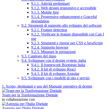
9.1.1. Attività preliminari
9.1.2. Web design responsivo e accessibile
9.1.3. Mobile first
9.1.4. Progressive enhancement e Graceful
degradation
9.2. Strumenti di supporto allo sviluppo del software
9.2.1. Feature detection
9.2.2. Verificare le feature disponibili con Can I
use
9.2.3. Strumenti e risorse per CSS e JavaScript
9.2.4. Supporto browser
9.2.5. Misurare le prestazioni
9.3. Catalogo del riuso
9.4. Sviluppare con il design system .italia
9.4.1. Il framework Bootstrap Italia
9.4.2. Il kit di sviluppo React
9.4.3. Il kit di sviluppo Angular
9.5. Sviluppare con i modelli di sito e servizi
1. Scopo, destinatari e uso del Manuale operativo di design
Team per la Trasformazione Digitale
in collaborazione con
Agenzia per l'Italia Digitale