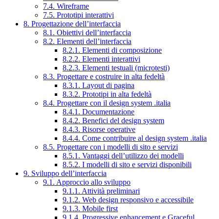
7.4. Wireframe
7.5. Prototipi interattivi
8. Progettazione dell’interfaccia
8.1. Obiettivi dell’interfaccia
8.2. Elementi dell’interfaccia
8.2.1. Elementi di composizione
8.2.2. Elementi interattivi
8.2.3. Elementi testuali (microtesti)
8.3. Progettare e costruire in alta fedeltà
8.3.1. Layout di pagina
8.3.2. Prototipi in alta fedeltà
8.4. Progettare con il design system .italia
8.4.1. Documentazione
8.4.2. Benefici del design system
8.4.3. Risorse operative
8.4.4. Come contribuire al design system .italia
8.5. Progettare con i modelli di sito e servizi
8.5.1. Vantaggi dell’utilizzo dei modelli
8.5.2. I modelli di sito e servizi disponibili
9. Sviluppo dell’interfaccia
9.1. Approccio allo sviluppo
9.1.1. Attività preliminari
9.1.2. Web design responsivo e accessibile
9.1.3. Mobile first
9.1.4. Progressive enhancement e Graceful