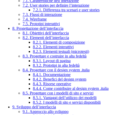
7.1. Caratteristiche dell’interazione
7.2. User stories per definire l’interazione
7.2.1. Differenza tra scenari e user stories
7.3. Flussi di interazione
7.4. Wireframe
7.5. Prototipi interattivi
8. Progettazione dell’interfaccia
8.1. Obiettivi dell’interfaccia
8.2. Elementi dell’interfaccia
8.2.1. Elementi di composizione
8.2.2. Elementi interattivi
8.2.3. Elementi testuali (microtesti)
8.3. Progettare e costruire in alta fedeltà
8.3.1. Layout di pagina
8.3.2. Prototipi in alta fedeltà
8.4. Progettare con il design system .italia
8.4.1. Documentazione
8.4.2. Benefici del design system
8.4.3. Risorse operative
8.4.4. Come contribuire al design system .italia
8.5. Progettare con i modelli di sito e servizi
8.5.1. Vantaggi dell’utilizzo dei modelli
8.5.2. I modelli di sito e servizi disponibili
9. Sviluppo dell’interfaccia
9.1. Approccio allo sviluppo