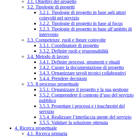
3.1. Obiettivi del progetto
3.2. Tipologie di progetti
3.2.1. Tipologie di progetto in base agli attori
coinvolti nel servizio
3.2.2. Tipologie di progetto in base al focus
3.2.3. Tipologie di progetto in base all’ambito di
intervento
3.3. Competenze, ruoli e figure coinvolte
3.3.1. Coordinatore di progetto
3.3.2. Definire ruoli e responsabilità
3.4. Metodo di lavoro
3.4.1. Definire processi, strumenti e rituali
3.4.2. Curare la documentazione di progetto
3.4.3. Organizzare tavoli tecnici collaborativi
3.4.4. Prendere decisioni
3.5. Il processo progettuale
3.5.1. Organizzare il progetto e la sua gestione
3.5.2. Comprendere il contesto d’uso del servizio
pubblico
3.5.3. Progettare i processi e i
touchpoint
del
servizio
3.5.4. Realizzare l’interfaccia utente del servizio
3.5.5. Validare la soluzione ottenuta
4. Ricerca progettuale
4.1. Ricerca primaria