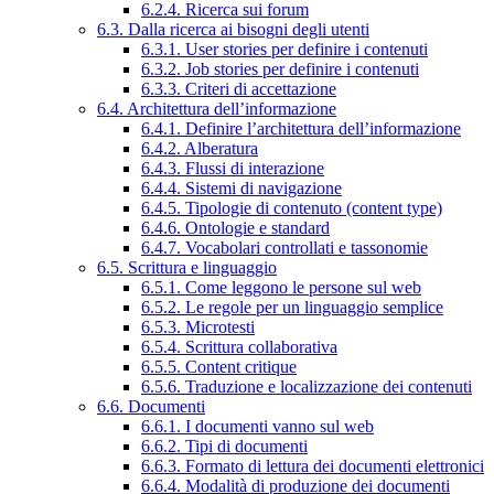
6.2.4. Ricerca sui forum
6.3. Dalla ricerca ai bisogni degli utenti
6.3.1. User stories per definire i contenuti
6.3.2. Job stories per definire i contenuti
6.3.3. Criteri di accettazione
6.4. Architettura dell’informazione
6.4.1. Definire l’architettura dell’informazione
6.4.2. Alberatura
6.4.3. Flussi di interazione
6.4.4. Sistemi di navigazione
6.4.5. Tipologie di contenuto (content type)
6.4.6. Ontologie e standard
6.4.7. Vocabolari controllati e tassonomie
6.5. Scrittura e linguaggio
6.5.1. Come leggono le persone sul web
6.5.2. Le regole per un linguaggio semplice
6.5.3. Microtesti
6.5.4. Scrittura collaborativa
6.5.5. Content critique
6.5.6. Traduzione e localizzazione dei contenuti
6.6. Documenti
6.6.1. I documenti vanno sul web
6.6.2. Tipi di documenti
6.6.3. Formato di lettura dei documenti elettronici
6.6.4. Modalità di produzione dei documenti