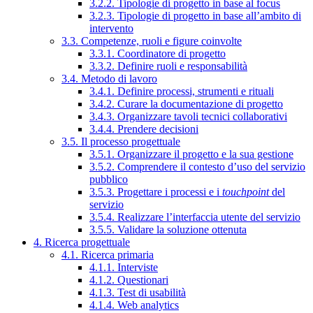
3.2.2. Tipologie di progetto in base al focus
3.2.3. Tipologie di progetto in base all’ambito di
intervento
3.3. Competenze, ruoli e figure coinvolte
3.3.1. Coordinatore di progetto
3.3.2. Definire ruoli e responsabilità
3.4. Metodo di lavoro
3.4.1. Definire processi, strumenti e rituali
3.4.2. Curare la documentazione di progetto
3.4.3. Organizzare tavoli tecnici collaborativi
3.4.4. Prendere decisioni
3.5. Il processo progettuale
3.5.1. Organizzare il progetto e la sua gestione
3.5.2. Comprendere il contesto d’uso del servizio
pubblico
3.5.3. Progettare i processi e i
touchpoint
del
servizio
3.5.4. Realizzare l’interfaccia utente del servizio
3.5.5. Validare la soluzione ottenuta
4. Ricerca progettuale
4.1. Ricerca primaria
4.1.1. Interviste
4.1.2. Questionari
4.1.3. Test di usabilità
4.1.4. Web analytics