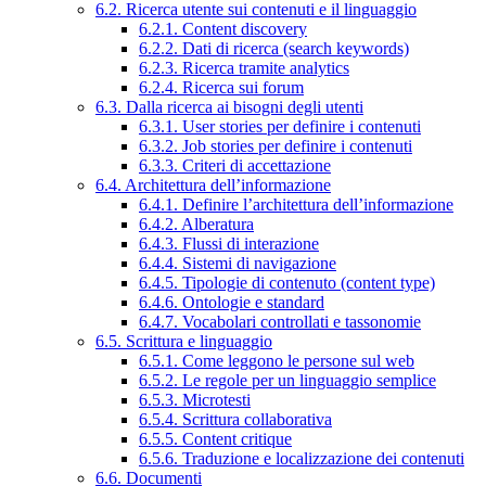
6.2. Ricerca utente sui contenuti e il linguaggio
6.2.1. Content discovery
6.2.2. Dati di ricerca (search keywords)
6.2.3. Ricerca tramite analytics
6.2.4. Ricerca sui forum
6.3. Dalla ricerca ai bisogni degli utenti
6.3.1. User stories per definire i contenuti
6.3.2. Job stories per definire i contenuti
6.3.3. Criteri di accettazione
6.4. Architettura dell’informazione
6.4.1. Definire l’architettura dell’informazione
6.4.2. Alberatura
6.4.3. Flussi di interazione
6.4.4. Sistemi di navigazione
6.4.5. Tipologie di contenuto (content type)
6.4.6. Ontologie e standard
6.4.7. Vocabolari controllati e tassonomie
6.5. Scrittura e linguaggio
6.5.1. Come leggono le persone sul web
6.5.2. Le regole per un linguaggio semplice
6.5.3. Microtesti
6.5.4. Scrittura collaborativa
6.5.5. Content critique
6.5.6. Traduzione e localizzazione dei contenuti
6.6. Documenti