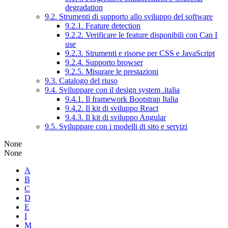
degradation
9.2. Strumenti di supporto allo sviluppo del software
9.2.1. Feature detection
9.2.2. Verificare le feature disponibili con Can I
use
9.2.3. Strumenti e risorse per CSS e JavaScript
9.2.4. Supporto browser
9.2.5. Misurare le prestazioni
9.3. Catalogo del riuso
9.4. Sviluppare con il design system .italia
9.4.1. Il framework Bootstrap Italia
9.4.2. Il kit di sviluppo React
9.4.3. Il kit di sviluppo Angular
9.5. Sviluppare con i modelli di sito e servizi
None
None
A
B
C
D
E
I
M