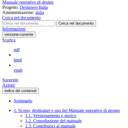
Manuale operativo di design
Progetto:
Designers Italia
Amministrazione:
italia
Cerca nel documento
Cerca nel documento
Informazioni
versione-corrente
Scarica
pdf
html
epub
Sorgente
Azioni
indice dei contenuti
Sommario
1. Scopo, destinatari e uso del Manuale operativo di design
1.1. Versionamento e storico
1.2. Consultazione del manuale
1.3. Contribuisci al manuale