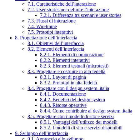
7.1. Caratteristiche dell’interazione
7.2. User stories per definire l’interazione
7.2.1. Differenza tra scenari e user stories
7.3. Flussi di interazione
7.4. Wireframe
7.5. Prototipi interattivi
8. Progettazione dell’interfaccia
8.1. Obiettivi dell’interfaccia
8.2. Elementi dell’interfaccia
8.2.1. Elementi di composizione
8.2.2. Elementi interattivi
8.2.3. Elementi testuali (microtesti)
8.3. Progettare e costruire in alta fedeltà
8.3.1. Layout di pagina
8.3.2. Prototipi in alta fedeltà
8.4. Progettare con il design system .italia
8.4.1. Documentazione
8.4.2. Benefici del design system
8.4.3. Risorse operative
8.4.4. Come contribuire al design system .italia
8.5. Progettare con i modelli di sito e servizi
8.5.1. Vantaggi dell’utilizzo dei modelli
8.5.2. I modelli di sito e servizi disponibili
9. Sviluppo dell’interfaccia
9.1. Approccio allo sviluppo