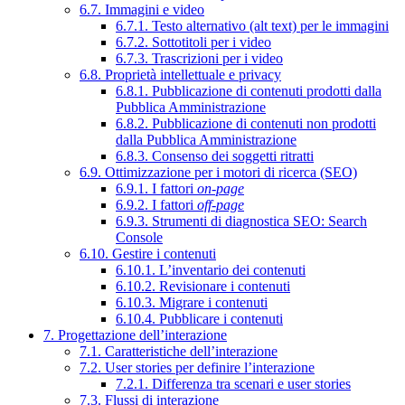
6.7. Immagini e video
6.7.1. Testo alternativo (alt text) per le immagini
6.7.2. Sottotitoli per i video
6.7.3. Trascrizioni per i video
6.8. Proprietà intellettuale e privacy
6.8.1. Pubblicazione di contenuti prodotti dalla
Pubblica Amministrazione
6.8.2. Pubblicazione di contenuti non prodotti
dalla Pubblica Amministrazione
6.8.3. Consenso dei soggetti ritratti
6.9. Ottimizzazione per i motori di ricerca (SEO)
6.9.1. I fattori
on-page
6.9.2. I fattori
off-page
6.9.3. Strumenti di diagnostica SEO: Search
Console
6.10. Gestire i contenuti
6.10.1. L’inventario dei contenuti
6.10.2. Revisionare i contenuti
6.10.3. Migrare i contenuti
6.10.4. Pubblicare i contenuti
7. Progettazione dell’interazione
7.1. Caratteristiche dell’interazione
7.2. User stories per definire l’interazione
7.2.1. Differenza tra scenari e user stories
7.3. Flussi di interazione