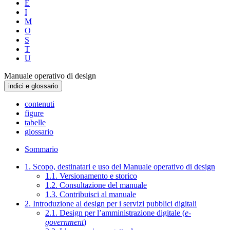
E
I
M
O
S
T
U
Manuale operativo di design
indici e glossario
contenuti
figure
tabelle
glossario
Sommario
1. Scopo, destinatari e uso del Manuale operativo di design
1.1. Versionamento e storico
1.2. Consultazione del manuale
1.3. Contribuisci al manuale
2. Introduzione al design per i servizi pubblici digitali
2.1. Design per l’amministrazione digitale (
e-
government
)