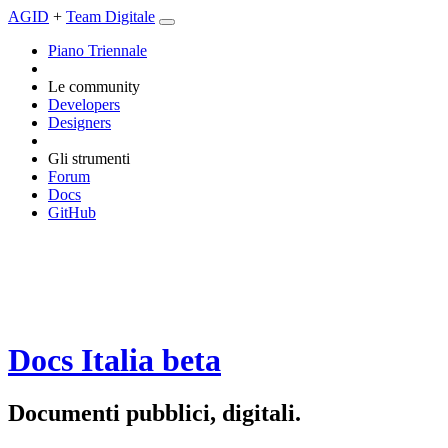
AGID
+
Team Digitale
Piano Triennale
Le community
Developers
Designers
Gli strumenti
Forum
Docs
GitHub
Docs Italia
beta
Documenti pubblici, digitali.