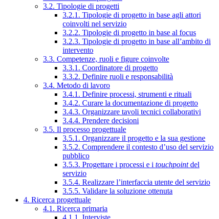
3.2. Tipologie di progetti
3.2.1. Tipologie di progetto in base agli attori
coinvolti nel servizio
3.2.2. Tipologie di progetto in base al focus
3.2.3. Tipologie di progetto in base all’ambito di
intervento
3.3. Competenze, ruoli e figure coinvolte
3.3.1. Coordinatore di progetto
3.3.2. Definire ruoli e responsabilità
3.4. Metodo di lavoro
3.4.1. Definire processi, strumenti e rituali
3.4.2. Curare la documentazione di progetto
3.4.3. Organizzare tavoli tecnici collaborativi
3.4.4. Prendere decisioni
3.5. Il processo progettuale
3.5.1. Organizzare il progetto e la sua gestione
3.5.2. Comprendere il contesto d’uso del servizio
pubblico
3.5.3. Progettare i processi e i
touchpoint
del
servizio
3.5.4. Realizzare l’interfaccia utente del servizio
3.5.5. Validare la soluzione ottenuta
4. Ricerca progettuale
4.1. Ricerca primaria
4.1.1. Interviste