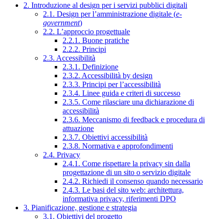
2. Introduzione al design per i servizi pubblici digitali
2.1. Design per l’amministrazione digitale (
e-
government
)
2.2. L’approccio progettuale
2.2.1. Buone pratiche
2.2.2. Principi
2.3. Accessibilità
2.3.1. Definizione
2.3.2. Accessibilità by design
2.3.3. Principi per l’accessibilità
2.3.4. Linee guida e criteri di successo
2.3.5. Come rilasciare una dichiarazione di
accessibilità
2.3.6. Meccanismo di feedback e procedura di
attuazione
2.3.7. Obiettivi accessibilità
2.3.8. Normativa e approfondimenti
2.4. Privacy
2.4.1. Come rispettare la privacy sin dalla
progettazione di un sito o servizio digitale
2.4.2. Richiedi il consenso quando necessario
2.4.3. Le basi del sito web: architettura,
informativa privacy, riferimenti DPO
3. Pianificazione, gestione e strategia
3.1. Obiettivi del progetto