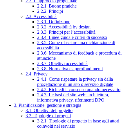
2.2. L’approccio progettuale
2.2.1. Buone pratiche
2.2.2. Principi
2.3. Accessibilità
2.3.1. Definizione
2.3.2. Accessibilità by design
2.3.3. Principi per l’accessibilità
2.3.4. Linee guida e criteri di successo
2.3.5. Come rilasciare una dichiarazione di
accessibilità
2.3.6. Meccanismo di feedback e procedura di
attuazione
2.3.7. Obiettivi accessibilità
2.3.8. Normativa e approfondimenti
2.4. Privacy
2.4.1. Come rispettare la privacy sin dalla
progettazione di un sito o servizio digitale
2.4.2. Richiedi il consenso quando necessario
2.4.3. Le basi del sito web: architettura,
informativa privacy, riferimenti DPO
3. Pianificazione, gestione e strategia
3.1. Obiettivi del progetto
3.2. Tipologie di progetti
3.2.1. Tipologie di progetto in base agli attori
coinvolti nel servizio