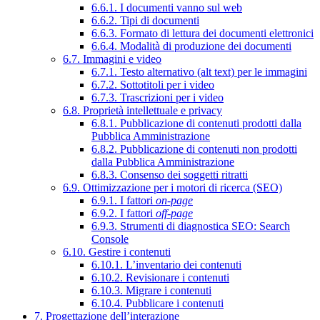
6.6.1. I documenti vanno sul web
6.6.2. Tipi di documenti
6.6.3. Formato di lettura dei documenti elettronici
6.6.4. Modalità di produzione dei documenti
6.7. Immagini e video
6.7.1. Testo alternativo (alt text) per le immagini
6.7.2. Sottotitoli per i video
6.7.3. Trascrizioni per i video
6.8. Proprietà intellettuale e privacy
6.8.1. Pubblicazione di contenuti prodotti dalla
Pubblica Amministrazione
6.8.2. Pubblicazione di contenuti non prodotti
dalla Pubblica Amministrazione
6.8.3. Consenso dei soggetti ritratti
6.9. Ottimizzazione per i motori di ricerca (SEO)
6.9.1. I fattori
on-page
6.9.2. I fattori
off-page
6.9.3. Strumenti di diagnostica SEO: Search
Console
6.10. Gestire i contenuti
6.10.1. L’inventario dei contenuti
6.10.2. Revisionare i contenuti
6.10.3. Migrare i contenuti
6.10.4. Pubblicare i contenuti
7. Progettazione dell’interazione