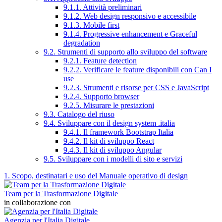
9.1.1. Attività preliminari
9.1.2. Web design responsivo e accessibile
9.1.3. Mobile first
9.1.4. Progressive enhancement e Graceful
degradation
9.2. Strumenti di supporto allo sviluppo del software
9.2.1. Feature detection
9.2.2. Verificare le feature disponibili con Can I
use
9.2.3. Strumenti e risorse per CSS e JavaScript
9.2.4. Supporto browser
9.2.5. Misurare le prestazioni
9.3. Catalogo del riuso
9.4. Sviluppare con il design system .italia
9.4.1. Il framework Bootstrap Italia
9.4.2. Il kit di sviluppo React
9.4.3. Il kit di sviluppo Angular
9.5. Sviluppare con i modelli di sito e servizi
1. Scopo, destinatari e uso del Manuale operativo di design
Team per la Trasformazione Digitale
in collaborazione con
Agenzia per l'Italia Digitale