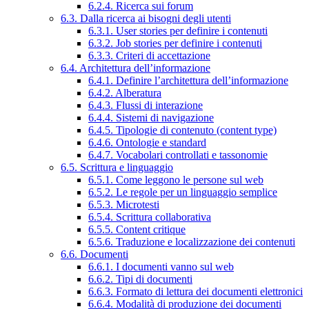
6.2.4. Ricerca sui forum
6.3. Dalla ricerca ai bisogni degli utenti
6.3.1. User stories per definire i contenuti
6.3.2. Job stories per definire i contenuti
6.3.3. Criteri di accettazione
6.4. Architettura dell’informazione
6.4.1. Definire l’architettura dell’informazione
6.4.2. Alberatura
6.4.3. Flussi di interazione
6.4.4. Sistemi di navigazione
6.4.5. Tipologie di contenuto (content type)
6.4.6. Ontologie e standard
6.4.7. Vocabolari controllati e tassonomie
6.5. Scrittura e linguaggio
6.5.1. Come leggono le persone sul web
6.5.2. Le regole per un linguaggio semplice
6.5.3. Microtesti
6.5.4. Scrittura collaborativa
6.5.5. Content critique
6.5.6. Traduzione e localizzazione dei contenuti
6.6. Documenti
6.6.1. I documenti vanno sul web
6.6.2. Tipi di documenti
6.6.3. Formato di lettura dei documenti elettronici
6.6.4. Modalità di produzione dei documenti