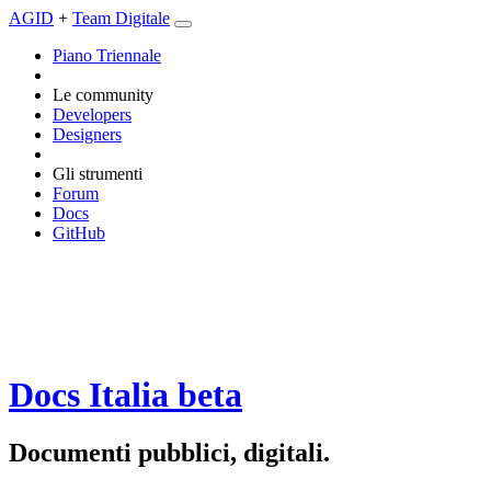
AGID
+
Team Digitale
Piano Triennale
Le community
Developers
Designers
Gli strumenti
Forum
Docs
GitHub
Docs Italia
beta
Documenti pubblici, digitali.