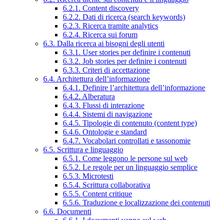
6.2.1. Content discovery
6.2.2. Dati di ricerca (search keywords)
6.2.3. Ricerca tramite analytics
6.2.4. Ricerca sui forum
6.3. Dalla ricerca ai bisogni degli utenti
6.3.1. User stories per definire i contenuti
6.3.2. Job stories per definire i contenuti
6.3.3. Criteri di accettazione
6.4. Architettura dell’informazione
6.4.1. Definire l’architettura dell’informazione
6.4.2. Alberatura
6.4.3. Flussi di interazione
6.4.4. Sistemi di navigazione
6.4.5. Tipologie di contenuto (content type)
6.4.6. Ontologie e standard
6.4.7. Vocabolari controllati e tassonomie
6.5. Scrittura e linguaggio
6.5.1. Come leggono le persone sul web
6.5.2. Le regole per un linguaggio semplice
6.5.3. Microtesti
6.5.4. Scrittura collaborativa
6.5.5. Content critique
6.5.6. Traduzione e localizzazione dei contenuti
6.6. Documenti