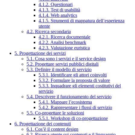
4.1.2. Questionari
4.1.3. Test di usabilità
4.1.4. Web analytics
4.1.5. Strumenti di mappatura dell’esperienza
utente
4.2. Ricerca secondaria
4.2.1. Ricerca documentale
4.2.2. Analisi benchmark
4.2.3. Valutazione euristica
5. Progettazione dei servizi
5.1. Cosa sono i servizi e il service design
5.2. Progettare servizi pubblici digitali
5.3. Definire il modello di servizio
5.3.1. Identificare gli attori coinvolti
5.3.2. Formulare la proposta di valore
5.3.3. Inquadrare gli elementi costitutivi del
servizio
5.4. Descrivere il funzionamento del servizio
5.4.1. Mappare l’ecosistema
5.4.2. Rappresentare i flussi di servizio
5.5. Co-progettare le soluzioni
5.5.1. Workshop di co-progettazione
6. Progettazione dei contenuti
6.1. Cos’è il content design
6.2. Ricerca utente sui contenuti e il linguaggio