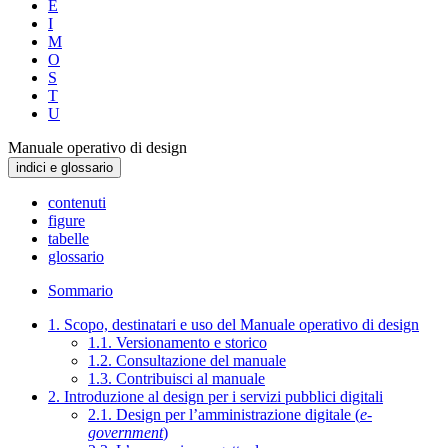
E
I
M
O
S
T
U
Manuale operativo di design
indici e glossario
contenuti
figure
tabelle
glossario
Sommario
1. Scopo, destinatari e uso del Manuale operativo di design
1.1. Versionamento e storico
1.2. Consultazione del manuale
1.3. Contribuisci al manuale
2. Introduzione al design per i servizi pubblici digitali
2.1. Design per l’amministrazione digitale (
e-
government
)