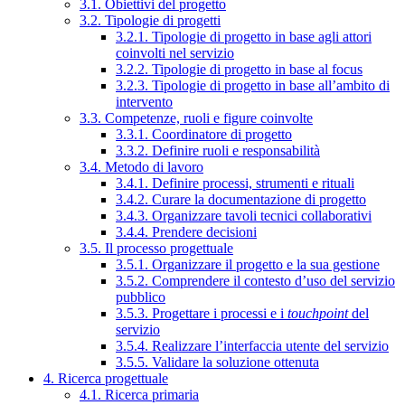
3.1. Obiettivi del progetto
3.2. Tipologie di progetti
3.2.1. Tipologie di progetto in base agli attori
coinvolti nel servizio
3.2.2. Tipologie di progetto in base al focus
3.2.3. Tipologie di progetto in base all’ambito di
intervento
3.3. Competenze, ruoli e figure coinvolte
3.3.1. Coordinatore di progetto
3.3.2. Definire ruoli e responsabilità
3.4. Metodo di lavoro
3.4.1. Definire processi, strumenti e rituali
3.4.2. Curare la documentazione di progetto
3.4.3. Organizzare tavoli tecnici collaborativi
3.4.4. Prendere decisioni
3.5. Il processo progettuale
3.5.1. Organizzare il progetto e la sua gestione
3.5.2. Comprendere il contesto d’uso del servizio
pubblico
3.5.3. Progettare i processi e i
touchpoint
del
servizio
3.5.4. Realizzare l’interfaccia utente del servizio
3.5.5. Validare la soluzione ottenuta
4. Ricerca progettuale
4.1. Ricerca primaria