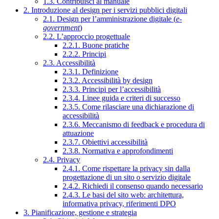
1.3. Contribuisci al manuale
2. Introduzione al design per i servizi pubblici digitali
2.1. Design per l’amministrazione digitale (
e-
government
)
2.2. L’approccio progettuale
2.2.1. Buone pratiche
2.2.2. Principi
2.3. Accessibilità
2.3.1. Definizione
2.3.2. Accessibilità by design
2.3.3. Principi per l’accessibilità
2.3.4. Linee guida e criteri di successo
2.3.5. Come rilasciare una dichiarazione di
accessibilità
2.3.6. Meccanismo di feedback e procedura di
attuazione
2.3.7. Obiettivi accessibilità
2.3.8. Normativa e approfondimenti
2.4. Privacy
2.4.1. Come rispettare la privacy sin dalla
progettazione di un sito o servizio digitale
2.4.2. Richiedi il consenso quando necessario
2.4.3. Le basi del sito web: architettura,
informativa privacy, riferimenti DPO
3. Pianificazione, gestione e strategia