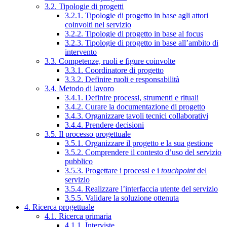
3.2. Tipologie di progetti
3.2.1. Tipologie di progetto in base agli attori
coinvolti nel servizio
3.2.2. Tipologie di progetto in base al focus
3.2.3. Tipologie di progetto in base all’ambito di
intervento
3.3. Competenze, ruoli e figure coinvolte
3.3.1. Coordinatore di progetto
3.3.2. Definire ruoli e responsabilità
3.4. Metodo di lavoro
3.4.1. Definire processi, strumenti e rituali
3.4.2. Curare la documentazione di progetto
3.4.3. Organizzare tavoli tecnici collaborativi
3.4.4. Prendere decisioni
3.5. Il processo progettuale
3.5.1. Organizzare il progetto e la sua gestione
3.5.2. Comprendere il contesto d’uso del servizio
pubblico
3.5.3. Progettare i processi e i
touchpoint
del
servizio
3.5.4. Realizzare l’interfaccia utente del servizio
3.5.5. Validare la soluzione ottenuta
4. Ricerca progettuale
4.1. Ricerca primaria
4.1.1. Interviste