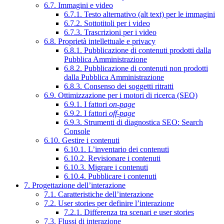
6.7. Immagini e video
6.7.1. Testo alternativo (alt text) per le immagini
6.7.2. Sottotitoli per i video
6.7.3. Trascrizioni per i video
6.8. Proprietà intellettuale e privacy
6.8.1. Pubblicazione di contenuti prodotti dalla
Pubblica Amministrazione
6.8.2. Pubblicazione di contenuti non prodotti
dalla Pubblica Amministrazione
6.8.3. Consenso dei soggetti ritratti
6.9. Ottimizzazione per i motori di ricerca (SEO)
6.9.1. I fattori
on-page
6.9.2. I fattori
off-page
6.9.3. Strumenti di diagnostica SEO: Search
Console
6.10. Gestire i contenuti
6.10.1. L’inventario dei contenuti
6.10.2. Revisionare i contenuti
6.10.3. Migrare i contenuti
6.10.4. Pubblicare i contenuti
7. Progettazione dell’interazione
7.1. Caratteristiche dell’interazione
7.2. User stories per definire l’interazione
7.2.1. Differenza tra scenari e user stories
7.3. Flussi di interazione