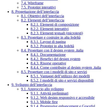
7.4. Wireframe
7.5. Prototipi interattivi
8. Progettazione dell’interfaccia
8.1. Obiettivi dell’interfaccia
8.2. Elementi dell’interfaccia
8.2.1. Elementi di composizione
8.2.2. Elementi interattivi
8.2.3. Elementi testuali (microtesti)
8.3. Progettare e costruire in alta fedeltà
8.3.1. Layout di pagina
8.3.2. Prototipi in alta fedeltà
8.4. Progettare con il design system .italia
8.4.1. Documentazione
8.4.2. Benefici del design system
8.4.3. Risorse operative
8.4.4. Come contribuire al design system .italia
8.5. Progettare con i modelli di sito e servizi
8.5.1. Vantaggi dell’utilizzo dei modelli
8.5.2. I modelli di sito e servizi disponibili
9. Sviluppo dell’interfaccia
9.1. Approccio allo sviluppo
9.1.1. Attività preliminari
9.1.2. Web design responsivo e accessibile
9.1.3. Mobile first
9.1.4. Progressive enhancement e Graceful