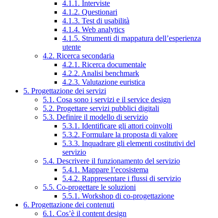
4.1.1. Interviste
4.1.2. Questionari
4.1.3. Test di usabilità
4.1.4. Web analytics
4.1.5. Strumenti di mappatura dell’esperienza
utente
4.2. Ricerca secondaria
4.2.1. Ricerca documentale
4.2.2. Analisi benchmark
4.2.3. Valutazione euristica
5. Progettazione dei servizi
5.1. Cosa sono i servizi e il service design
5.2. Progettare servizi pubblici digitali
5.3. Definire il modello di servizio
5.3.1. Identificare gli attori coinvolti
5.3.2. Formulare la proposta di valore
5.3.3. Inquadrare gli elementi costitutivi del
servizio
5.4. Descrivere il funzionamento del servizio
5.4.1. Mappare l’ecosistema
5.4.2. Rappresentare i flussi di servizio
5.5. Co-progettare le soluzioni
5.5.1. Workshop di co-progettazione
6. Progettazione dei contenuti
6.1. Cos’è il content design