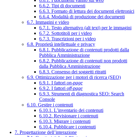
6.6.1. I documenti vanno sul web
6.6.2. Tipi di documenti
6.6.3. Formato di lettura dei documenti elettronici
6.6.4. Modalità di produzione dei documenti
6.7. Immagini e video
6.7.1. Testo alternativo (alt text) per le immagini
6.7.2. Sottotitoli per i video
6.7.3. Trascrizioni per i video
6.8. Proprietà intellettuale e privacy
6.8.1. Pubblicazione di contenuti prodotti dalla
Pubblica Amministrazione
6.8.2. Pubblicazione di contenuti non prodotti
dalla Pubblica Amministrazione
6.8.3. Consenso dei soggetti ritratti
6.9. Ottimizzazione per i motori di ricerca (SEO)
6.9.1. I fattori
on-page
6.9.2. I fattori
off-page
6.9.3. Strumenti di diagnostica SEO: Search
Console
6.10. Gestire i contenuti
6.10.1. L’inventario dei contenuti
6.10.2. Revisionare i contenuti
6.10.3. Migrare i contenuti
6.10.4. Pubblicare i contenuti
7. Progettazione dell’interazione