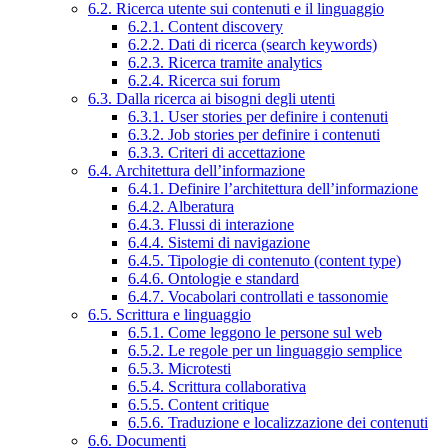
6.2. Ricerca utente sui contenuti e il linguaggio
6.2.1. Content discovery
6.2.2. Dati di ricerca (search keywords)
6.2.3. Ricerca tramite analytics
6.2.4. Ricerca sui forum
6.3. Dalla ricerca ai bisogni degli utenti
6.3.1. User stories per definire i contenuti
6.3.2. Job stories per definire i contenuti
6.3.3. Criteri di accettazione
6.4. Architettura dell’informazione
6.4.1. Definire l’architettura dell’informazione
6.4.2. Alberatura
6.4.3. Flussi di interazione
6.4.4. Sistemi di navigazione
6.4.5. Tipologie di contenuto (content type)
6.4.6. Ontologie e standard
6.4.7. Vocabolari controllati e tassonomie
6.5. Scrittura e linguaggio
6.5.1. Come leggono le persone sul web
6.5.2. Le regole per un linguaggio semplice
6.5.3. Microtesti
6.5.4. Scrittura collaborativa
6.5.5. Content critique
6.5.6. Traduzione e localizzazione dei contenuti
6.6. Documenti