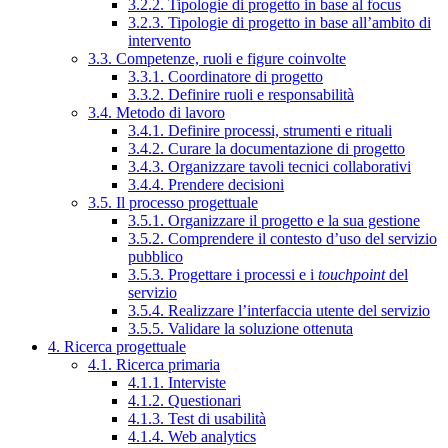
3.2.2. Tipologie di progetto in base al focus
3.2.3. Tipologie di progetto in base all’ambito di
intervento
3.3. Competenze, ruoli e figure coinvolte
3.3.1. Coordinatore di progetto
3.3.2. Definire ruoli e responsabilità
3.4. Metodo di lavoro
3.4.1. Definire processi, strumenti e rituali
3.4.2. Curare la documentazione di progetto
3.4.3. Organizzare tavoli tecnici collaborativi
3.4.4. Prendere decisioni
3.5. Il processo progettuale
3.5.1. Organizzare il progetto e la sua gestione
3.5.2. Comprendere il contesto d’uso del servizio
pubblico
3.5.3. Progettare i processi e i
touchpoint
del
servizio
3.5.4. Realizzare l’interfaccia utente del servizio
3.5.5. Validare la soluzione ottenuta
4. Ricerca progettuale
4.1. Ricerca primaria
4.1.1. Interviste
4.1.2. Questionari
4.1.3. Test di usabilità
4.1.4. Web analytics