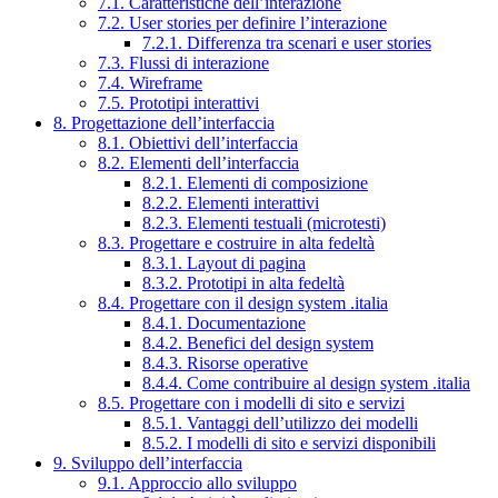
7.1. Caratteristiche dell’interazione
7.2. User stories per definire l’interazione
7.2.1. Differenza tra scenari e user stories
7.3. Flussi di interazione
7.4. Wireframe
7.5. Prototipi interattivi
8. Progettazione dell’interfaccia
8.1. Obiettivi dell’interfaccia
8.2. Elementi dell’interfaccia
8.2.1. Elementi di composizione
8.2.2. Elementi interattivi
8.2.3. Elementi testuali (microtesti)
8.3. Progettare e costruire in alta fedeltà
8.3.1. Layout di pagina
8.3.2. Prototipi in alta fedeltà
8.4. Progettare con il design system .italia
8.4.1. Documentazione
8.4.2. Benefici del design system
8.4.3. Risorse operative
8.4.4. Come contribuire al design system .italia
8.5. Progettare con i modelli di sito e servizi
8.5.1. Vantaggi dell’utilizzo dei modelli
8.5.2. I modelli di sito e servizi disponibili
9. Sviluppo dell’interfaccia
9.1. Approccio allo sviluppo