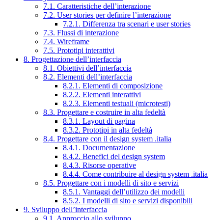
7.1. Caratteristiche dell’interazione
7.2. User stories per definire l’interazione
7.2.1. Differenza tra scenari e user stories
7.3. Flussi di interazione
7.4. Wireframe
7.5. Prototipi interattivi
8. Progettazione dell’interfaccia
8.1. Obiettivi dell’interfaccia
8.2. Elementi dell’interfaccia
8.2.1. Elementi di composizione
8.2.2. Elementi interattivi
8.2.3. Elementi testuali (microtesti)
8.3. Progettare e costruire in alta fedeltà
8.3.1. Layout di pagina
8.3.2. Prototipi in alta fedeltà
8.4. Progettare con il design system .italia
8.4.1. Documentazione
8.4.2. Benefici del design system
8.4.3. Risorse operative
8.4.4. Come contribuire al design system .italia
8.5. Progettare con i modelli di sito e servizi
8.5.1. Vantaggi dell’utilizzo dei modelli
8.5.2. I modelli di sito e servizi disponibili
9. Sviluppo dell’interfaccia
9.1. Approccio allo sviluppo