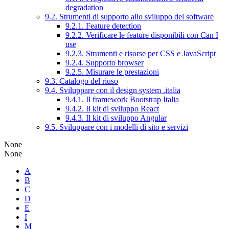
degradation
9.2. Strumenti di supporto allo sviluppo del software
9.2.1. Feature detection
9.2.2. Verificare le feature disponibili con Can I
use
9.2.3. Strumenti e risorse per CSS e JavaScript
9.2.4. Supporto browser
9.2.5. Misurare le prestazioni
9.3. Catalogo del riuso
9.4. Sviluppare con il design system .italia
9.4.1. Il framework Bootstrap Italia
9.4.2. Il kit di sviluppo React
9.4.3. Il kit di sviluppo Angular
9.5. Sviluppare con i modelli di sito e servizi
None
None
A
B
C
D
E
I
M