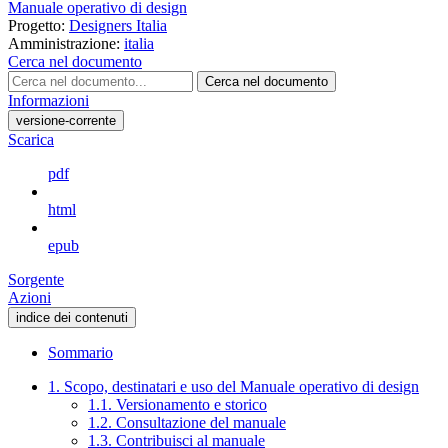
Manuale operativo di design
Progetto:
Designers Italia
Amministrazione:
italia
Cerca nel documento
Cerca nel documento
Informazioni
versione-corrente
Scarica
pdf
html
epub
Sorgente
Azioni
indice dei contenuti
Sommario
1. Scopo, destinatari e uso del Manuale operativo di design
1.1. Versionamento e storico
1.2. Consultazione del manuale
1.3. Contribuisci al manuale