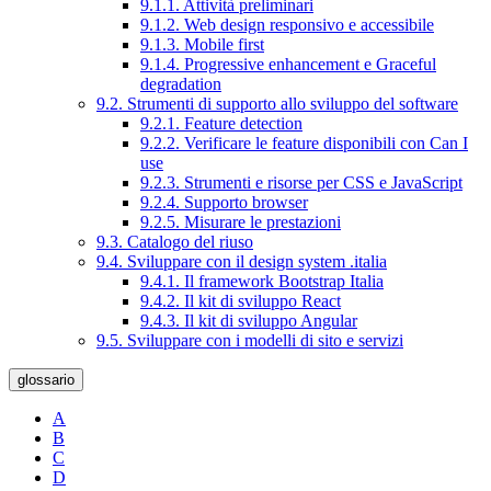
9.1.1. Attività preliminari
9.1.2. Web design responsivo e accessibile
9.1.3. Mobile first
9.1.4. Progressive enhancement e Graceful
degradation
9.2. Strumenti di supporto allo sviluppo del software
9.2.1. Feature detection
9.2.2. Verificare le feature disponibili con Can I
use
9.2.3. Strumenti e risorse per CSS e JavaScript
9.2.4. Supporto browser
9.2.5. Misurare le prestazioni
9.3. Catalogo del riuso
9.4. Sviluppare con il design system .italia
9.4.1. Il framework Bootstrap Italia
9.4.2. Il kit di sviluppo React
9.4.3. Il kit di sviluppo Angular
9.5. Sviluppare con i modelli di sito e servizi
glossario
A
B
C
D