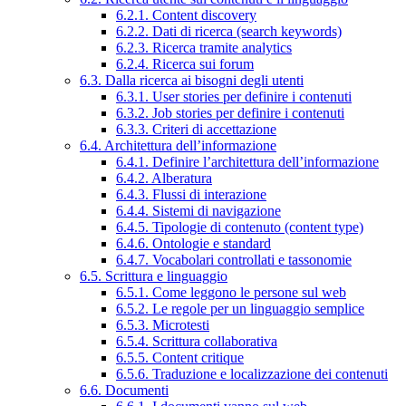
6.2.1. Content discovery
6.2.2. Dati di ricerca (search keywords)
6.2.3. Ricerca tramite analytics
6.2.4. Ricerca sui forum
6.3. Dalla ricerca ai bisogni degli utenti
6.3.1. User stories per definire i contenuti
6.3.2. Job stories per definire i contenuti
6.3.3. Criteri di accettazione
6.4. Architettura dell’informazione
6.4.1. Definire l’architettura dell’informazione
6.4.2. Alberatura
6.4.3. Flussi di interazione
6.4.4. Sistemi di navigazione
6.4.5. Tipologie di contenuto (content type)
6.4.6. Ontologie e standard
6.4.7. Vocabolari controllati e tassonomie
6.5. Scrittura e linguaggio
6.5.1. Come leggono le persone sul web
6.5.2. Le regole per un linguaggio semplice
6.5.3. Microtesti
6.5.4. Scrittura collaborativa
6.5.5. Content critique
6.5.6. Traduzione e localizzazione dei contenuti
6.6. Documenti