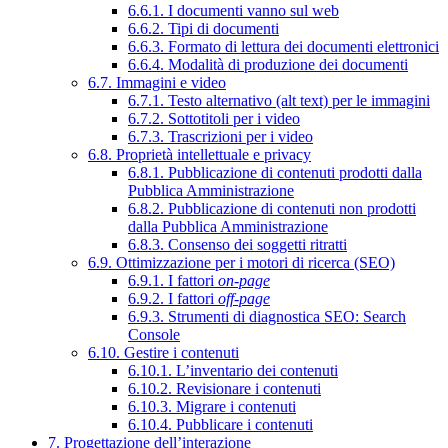
6.6.1. I documenti vanno sul web
6.6.2. Tipi di documenti
6.6.3. Formato di lettura dei documenti elettronici
6.6.4. Modalità di produzione dei documenti
6.7. Immagini e video
6.7.1. Testo alternativo (alt text) per le immagini
6.7.2. Sottotitoli per i video
6.7.3. Trascrizioni per i video
6.8. Proprietà intellettuale e privacy
6.8.1. Pubblicazione di contenuti prodotti dalla
Pubblica Amministrazione
6.8.2. Pubblicazione di contenuti non prodotti
dalla Pubblica Amministrazione
6.8.3. Consenso dei soggetti ritratti
6.9. Ottimizzazione per i motori di ricerca (SEO)
6.9.1. I fattori
on-page
6.9.2. I fattori
off-page
6.9.3. Strumenti di diagnostica SEO: Search
Console
6.10. Gestire i contenuti
6.10.1. L’inventario dei contenuti
6.10.2. Revisionare i contenuti
6.10.3. Migrare i contenuti
6.10.4. Pubblicare i contenuti
7. Progettazione dell’interazione