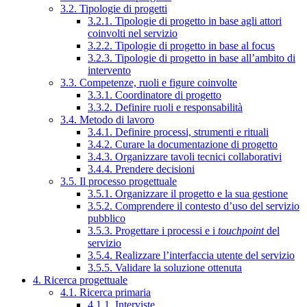
3.2. Tipologie di progetti
3.2.1. Tipologie di progetto in base agli attori
coinvolti nel servizio
3.2.2. Tipologie di progetto in base al focus
3.2.3. Tipologie di progetto in base all’ambito di
intervento
3.3. Competenze, ruoli e figure coinvolte
3.3.1. Coordinatore di progetto
3.3.2. Definire ruoli e responsabilità
3.4. Metodo di lavoro
3.4.1. Definire processi, strumenti e rituali
3.4.2. Curare la documentazione di progetto
3.4.3. Organizzare tavoli tecnici collaborativi
3.4.4. Prendere decisioni
3.5. Il processo progettuale
3.5.1. Organizzare il progetto e la sua gestione
3.5.2. Comprendere il contesto d’uso del servizio
pubblico
3.5.3. Progettare i processi e i
touchpoint
del
servizio
3.5.4. Realizzare l’interfaccia utente del servizio
3.5.5. Validare la soluzione ottenuta
4. Ricerca progettuale
4.1. Ricerca primaria
4.1.1. Interviste