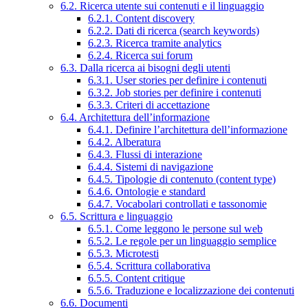
6.2. Ricerca utente sui contenuti e il linguaggio
6.2.1. Content discovery
6.2.2. Dati di ricerca (search keywords)
6.2.3. Ricerca tramite analytics
6.2.4. Ricerca sui forum
6.3. Dalla ricerca ai bisogni degli utenti
6.3.1. User stories per definire i contenuti
6.3.2. Job stories per definire i contenuti
6.3.3. Criteri di accettazione
6.4. Architettura dell’informazione
6.4.1. Definire l’architettura dell’informazione
6.4.2. Alberatura
6.4.3. Flussi di interazione
6.4.4. Sistemi di navigazione
6.4.5. Tipologie di contenuto (content type)
6.4.6. Ontologie e standard
6.4.7. Vocabolari controllati e tassonomie
6.5. Scrittura e linguaggio
6.5.1. Come leggono le persone sul web
6.5.2. Le regole per un linguaggio semplice
6.5.3. Microtesti
6.5.4. Scrittura collaborativa
6.5.5. Content critique
6.5.6. Traduzione e localizzazione dei contenuti
6.6. Documenti