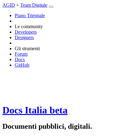
AGID
+
Team Digitale
Piano Triennale
Le community
Developers
Designers
Gli strumenti
Forum
Docs
GitHub
Docs Italia
beta
Documenti pubblici, digitali.