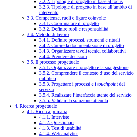
3.2.2. Tipologie di progetto in base al focus
3.2.3. Tipologie di progetto in base all’ambito di
intervento
3.3. Competenze, ruoli e figure coinvolte
3.3.1. Coordinatore di progetto
3.3.2. Definire ruoli e responsabilità
3.4. Metodo di lavoro
3.4.1. Definire processi, strumenti e rituali
3.4.2. Curare la documentazione di progetto
3.4.3. Organizzare tavoli tecnici collaborativi
3.4.4. Prendere decisioni
3.5. Il processo progettuale
3.5.1. Organizzare il progetto e la sua gestione
3.5.2. Comprendere il contesto d’uso del servizio
pubblico
3.5.3. Progettare i processi e i
touchpoint
del
servizio
3.5.4. Realizzare l’interfaccia utente del servizio
3.5.5. Validare la soluzione ottenuta
4. Ricerca progettuale
4.1. Ricerca primaria
4.1.1. Interviste
4.1.2. Questionari
4.1.3. Test di usabilità
4.1.4. Web analytics