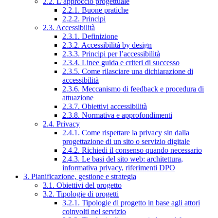
2.2. L’approccio progettuale
2.2.1. Buone pratiche
2.2.2. Principi
2.3. Accessibilità
2.3.1. Definizione
2.3.2. Accessibilità by design
2.3.3. Principi per l’accessibilità
2.3.4. Linee guida e criteri di successo
2.3.5. Come rilasciare una dichiarazione di
accessibilità
2.3.6. Meccanismo di feedback e procedura di
attuazione
2.3.7. Obiettivi accessibilità
2.3.8. Normativa e approfondimenti
2.4. Privacy
2.4.1. Come rispettare la privacy sin dalla
progettazione di un sito o servizio digitale
2.4.2. Richiedi il consenso quando necessario
2.4.3. Le basi del sito web: architettura,
informativa privacy, riferimenti DPO
3. Pianificazione, gestione e strategia
3.1. Obiettivi del progetto
3.2. Tipologie di progetti
3.2.1. Tipologie di progetto in base agli attori
coinvolti nel servizio