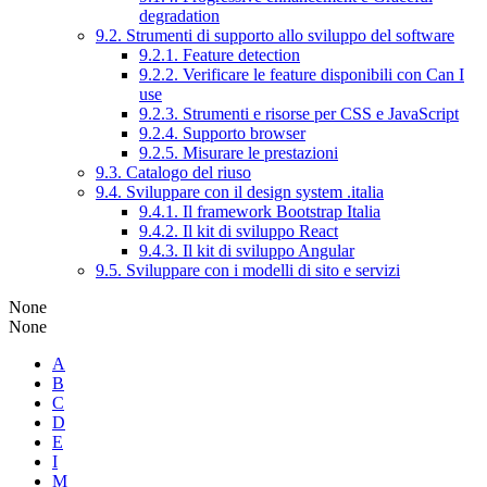
degradation
9.2. Strumenti di supporto allo sviluppo del software
9.2.1. Feature detection
9.2.2. Verificare le feature disponibili con Can I
use
9.2.3. Strumenti e risorse per CSS e JavaScript
9.2.4. Supporto browser
9.2.5. Misurare le prestazioni
9.3. Catalogo del riuso
9.4. Sviluppare con il design system .italia
9.4.1. Il framework Bootstrap Italia
9.4.2. Il kit di sviluppo React
9.4.3. Il kit di sviluppo Angular
9.5. Sviluppare con i modelli di sito e servizi
None
None
A
B
C
D
E
I
M