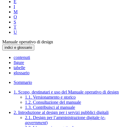
E
I
M
O
S
T
U
Manuale operativo di design
indici e glossario
contenuti
figure
tabelle
glossario
Sommario
1. Scopo, destinatari e uso del Manuale operativo di design
1.1. Versionamento e storico
1.2. Consultazione del manuale
1.3. Contribuisci al manuale
2. Introduzione al design per i servizi pubblici digitali
2.1. Design per l’amministrazione digitale (
e-
government
)