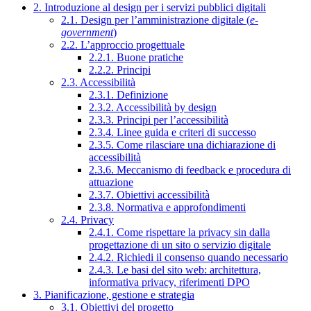
2. Introduzione al design per i servizi pubblici digitali
2.1. Design per l’amministrazione digitale (
e-
government
)
2.2. L’approccio progettuale
2.2.1. Buone pratiche
2.2.2. Principi
2.3. Accessibilità
2.3.1. Definizione
2.3.2. Accessibilità by design
2.3.3. Principi per l’accessibilità
2.3.4. Linee guida e criteri di successo
2.3.5. Come rilasciare una dichiarazione di
accessibilità
2.3.6. Meccanismo di feedback e procedura di
attuazione
2.3.7. Obiettivi accessibilità
2.3.8. Normativa e approfondimenti
2.4. Privacy
2.4.1. Come rispettare la privacy sin dalla
progettazione di un sito o servizio digitale
2.4.2. Richiedi il consenso quando necessario
2.4.3. Le basi del sito web: architettura,
informativa privacy, riferimenti DPO
3. Pianificazione, gestione e strategia
3.1. Obiettivi del progetto