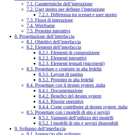
7.1. Caratteristiche dell’interazione
7.2. User stories per definire l’interazione
7.2.1. Differenza tra scenari e user stories
7.3. Flussi di interazione
7.4. Wireframe
7.5. Prototipi interattivi
8. Progettazione dell’interfaccia
8.1. Obiettivi dell’interfaccia
8.2. Elementi dell’interfaccia
8.2.1. Elementi di composizione
8.2.2. Elementi interattivi
8.2.3. Elementi testuali (microtesti)
8.3. Progettare e costruire in alta fedeltà
8.3.1. Layout di pagina
8.3.2. Prototipi in alta fedeltà
8.4. Progettare con il design system .italia
8.4.1. Documentazione
8.4.2. Benefici del design system
8.4.3. Risorse operative
8.4.4. Come contribuire al design system .italia
8.5. Progettare con i modelli di sito e servizi
8.5.1. Vantaggi dell’utilizzo dei modelli
8.5.2. I modelli di sito e servizi disponibili
9. Sviluppo dell’interfaccia
9.1. Approccio allo sviluppo