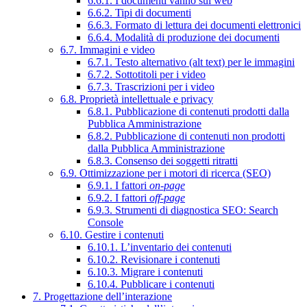
6.6.1. I documenti vanno sul web
6.6.2. Tipi di documenti
6.6.3. Formato di lettura dei documenti elettronici
6.6.4. Modalità di produzione dei documenti
6.7. Immagini e video
6.7.1. Testo alternativo (alt text) per le immagini
6.7.2. Sottotitoli per i video
6.7.3. Trascrizioni per i video
6.8. Proprietà intellettuale e privacy
6.8.1. Pubblicazione di contenuti prodotti dalla
Pubblica Amministrazione
6.8.2. Pubblicazione di contenuti non prodotti
dalla Pubblica Amministrazione
6.8.3. Consenso dei soggetti ritratti
6.9. Ottimizzazione per i motori di ricerca (SEO)
6.9.1. I fattori
on-page
6.9.2. I fattori
off-page
6.9.3. Strumenti di diagnostica SEO: Search
Console
6.10. Gestire i contenuti
6.10.1. L’inventario dei contenuti
6.10.2. Revisionare i contenuti
6.10.3. Migrare i contenuti
6.10.4. Pubblicare i contenuti
7. Progettazione dell’interazione