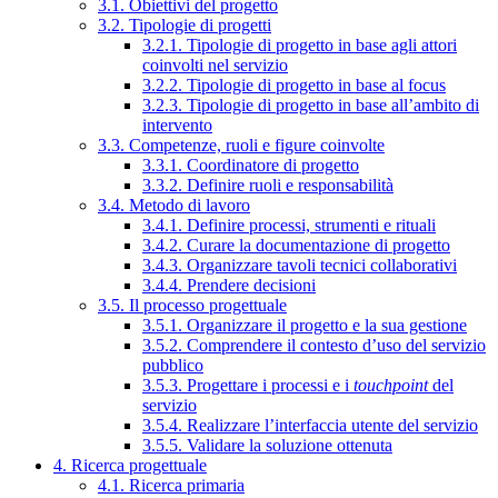
3.1. Obiettivi del progetto
3.2. Tipologie di progetti
3.2.1. Tipologie di progetto in base agli attori
coinvolti nel servizio
3.2.2. Tipologie di progetto in base al focus
3.2.3. Tipologie di progetto in base all’ambito di
intervento
3.3. Competenze, ruoli e figure coinvolte
3.3.1. Coordinatore di progetto
3.3.2. Definire ruoli e responsabilità
3.4. Metodo di lavoro
3.4.1. Definire processi, strumenti e rituali
3.4.2. Curare la documentazione di progetto
3.4.3. Organizzare tavoli tecnici collaborativi
3.4.4. Prendere decisioni
3.5. Il processo progettuale
3.5.1. Organizzare il progetto e la sua gestione
3.5.2. Comprendere il contesto d’uso del servizio
pubblico
3.5.3. Progettare i processi e i
touchpoint
del
servizio
3.5.4. Realizzare l’interfaccia utente del servizio
3.5.5. Validare la soluzione ottenuta
4. Ricerca progettuale
4.1. Ricerca primaria