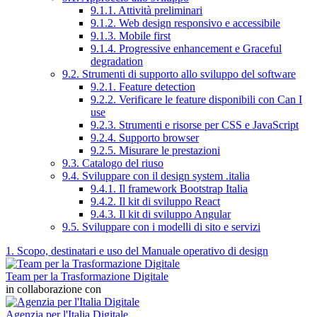
9.1.1. Attività preliminari
9.1.2. Web design responsivo e accessibile
9.1.3. Mobile first
9.1.4. Progressive enhancement e Graceful
degradation
9.2. Strumenti di supporto allo sviluppo del software
9.2.1. Feature detection
9.2.2. Verificare le feature disponibili con Can I
use
9.2.3. Strumenti e risorse per CSS e JavaScript
9.2.4. Supporto browser
9.2.5. Misurare le prestazioni
9.3. Catalogo del riuso
9.4. Sviluppare con il design system .italia
9.4.1. Il framework Bootstrap Italia
9.4.2. Il kit di sviluppo React
9.4.3. Il kit di sviluppo Angular
9.5. Sviluppare con i modelli di sito e servizi
1. Scopo, destinatari e uso del Manuale operativo di design
Team per la Trasformazione Digitale
in collaborazione con
Agenzia per l'Italia Digitale