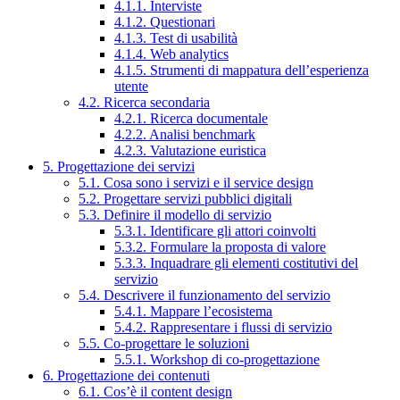
4.1.1. Interviste
4.1.2. Questionari
4.1.3. Test di usabilità
4.1.4. Web analytics
4.1.5. Strumenti di mappatura dell’esperienza
utente
4.2. Ricerca secondaria
4.2.1. Ricerca documentale
4.2.2. Analisi benchmark
4.2.3. Valutazione euristica
5. Progettazione dei servizi
5.1. Cosa sono i servizi e il service design
5.2. Progettare servizi pubblici digitali
5.3. Definire il modello di servizio
5.3.1. Identificare gli attori coinvolti
5.3.2. Formulare la proposta di valore
5.3.3. Inquadrare gli elementi costitutivi del
servizio
5.4. Descrivere il funzionamento del servizio
5.4.1. Mappare l’ecosistema
5.4.2. Rappresentare i flussi di servizio
5.5. Co-progettare le soluzioni
5.5.1. Workshop di co-progettazione
6. Progettazione dei contenuti
6.1. Cos’è il content design