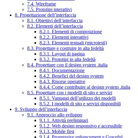
7.4. Wireframe
7.5. Prototipi interattivi
8. Progettazione dell’interfaccia
8.1. Obiettivi dell’interfaccia
8.2. Elementi dell’interfaccia
8.2.1. Elementi di composizione
8.2.2. Elementi interattivi
8.2.3. Elementi testuali (microtesti)
8.3. Progettare e costruire in alta fedeltà
8.3.1. Layout di pagina
8.3.2. Prototipi in alta fedeltà
8.4. Progettare con il design system .italia
8.4.1. Documentazione
8.4.2. Benefici del design system
8.4.3. Risorse operative
8.4.4. Come contribuire al design system .italia
8.5. Progettare con i modelli di sito e servizi
8.5.1. Vantaggi dell’utilizzo dei modelli
8.5.2. I modelli di sito e servizi disponibili
9. Sviluppo dell’interfaccia
9.1. Approccio allo sviluppo
9.1.1. Attività preliminari
9.1.2. Web design responsivo e accessibile
9.1.3. Mobile first
9.1.4. Progressive enhancement e Graceful