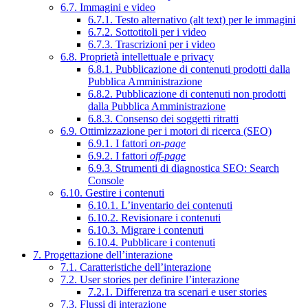
6.7. Immagini e video
6.7.1. Testo alternativo (alt text) per le immagini
6.7.2. Sottotitoli per i video
6.7.3. Trascrizioni per i video
6.8. Proprietà intellettuale e privacy
6.8.1. Pubblicazione di contenuti prodotti dalla
Pubblica Amministrazione
6.8.2. Pubblicazione di contenuti non prodotti
dalla Pubblica Amministrazione
6.8.3. Consenso dei soggetti ritratti
6.9. Ottimizzazione per i motori di ricerca (SEO)
6.9.1. I fattori
on-page
6.9.2. I fattori
off-page
6.9.3. Strumenti di diagnostica SEO: Search
Console
6.10. Gestire i contenuti
6.10.1. L’inventario dei contenuti
6.10.2. Revisionare i contenuti
6.10.3. Migrare i contenuti
6.10.4. Pubblicare i contenuti
7. Progettazione dell’interazione
7.1. Caratteristiche dell’interazione
7.2. User stories per definire l’interazione
7.2.1. Differenza tra scenari e user stories
7.3. Flussi di interazione