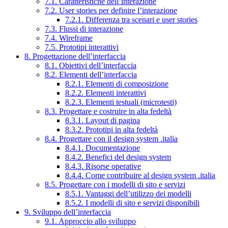
7.1. Caratteristiche dell’interazione
7.2. User stories per definire l’interazione
7.2.1. Differenza tra scenari e user stories
7.3. Flussi di interazione
7.4. Wireframe
7.5. Prototipi interattivi
8. Progettazione dell’interfaccia
8.1. Obiettivi dell’interfaccia
8.2. Elementi dell’interfaccia
8.2.1. Elementi di composizione
8.2.2. Elementi interattivi
8.2.3. Elementi testuali (microtesti)
8.3. Progettare e costruire in alta fedeltà
8.3.1. Layout di pagina
8.3.2. Prototipi in alta fedeltà
8.4. Progettare con il design system .italia
8.4.1. Documentazione
8.4.2. Benefici del design system
8.4.3. Risorse operative
8.4.4. Come contribuire al design system .italia
8.5. Progettare con i modelli di sito e servizi
8.5.1. Vantaggi dell’utilizzo dei modelli
8.5.2. I modelli di sito e servizi disponibili
9. Sviluppo dell’interfaccia
9.1. Approccio allo sviluppo