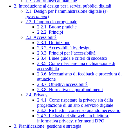
1.3. Contribuisci al manuale
2. Introduzione al design per i servizi pubblici digitali
2.1. Design per l’amministrazione digitale (
e-
government
)
2.2. L’approccio progettuale
2.2.1. Buone pratiche
2.2.2. Principi
2.3. Accessibilità
2.3.1. Definizione
2.3.2. Accessibilità by design
2.3.3. Principi per l’accessibilità
2.3.4. Linee guida e criteri di successo
2.3.5. Come rilasciare una dichiarazione di
accessibilità
2.3.6. Meccanismo di feedback e procedura di
attuazione
2.3.7. Obiettivi accessibilità
2.3.8. Normativa e approfondimenti
2.4. Privacy
2.4.1. Come rispettare la privacy sin dalla
progettazione di un sito o servizio digitale
2.4.2. Richiedi il consenso quando necessario
2.4.3. Le basi del sito web: architettura,
informativa privacy, riferimenti DPO
3. Pianificazione, gestione e strategia