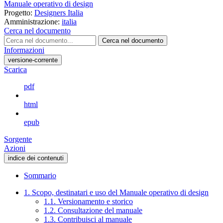
Manuale operativo di design
Progetto:
Designers Italia
Amministrazione:
italia
Cerca nel documento
Cerca nel documento
Informazioni
versione-corrente
Scarica
pdf
html
epub
Sorgente
Azioni
indice dei contenuti
Sommario
1. Scopo, destinatari e uso del Manuale operativo di design
1.1. Versionamento e storico
1.2. Consultazione del manuale
1.3. Contribuisci al manuale