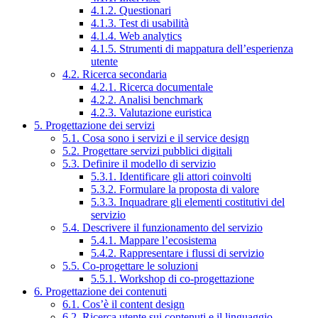
4.1.2. Questionari
4.1.3. Test di usabilità
4.1.4. Web analytics
4.1.5. Strumenti di mappatura dell’esperienza
utente
4.2. Ricerca secondaria
4.2.1. Ricerca documentale
4.2.2. Analisi benchmark
4.2.3. Valutazione euristica
5. Progettazione dei servizi
5.1. Cosa sono i servizi e il service design
5.2. Progettare servizi pubblici digitali
5.3. Definire il modello di servizio
5.3.1. Identificare gli attori coinvolti
5.3.2. Formulare la proposta di valore
5.3.3. Inquadrare gli elementi costitutivi del
servizio
5.4. Descrivere il funzionamento del servizio
5.4.1. Mappare l’ecosistema
5.4.2. Rappresentare i flussi di servizio
5.5. Co-progettare le soluzioni
5.5.1. Workshop di co-progettazione
6. Progettazione dei contenuti
6.1. Cos’è il content design
6.2. Ricerca utente sui contenuti e il linguaggio