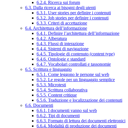
6.2.4. Ricerca sui forum
6.3. Dalla ricerca ai bisogni degli utenti
6.3.1. User stories per definire i contenuti
6.3.2. Job stories per definire i contenuti
6.3.3. Criteri di accettazione
6.4. Architettura dell’informazione
6.4.1. Definire l’architettura dell’informazione
6.4.2. Alberatura
6.4.3. Flussi di interazione
6.4.4. Sistemi di navigazione
6.4.5. Tipologie di contenuto (content type)
6.4.6. Ontologie e standard
6.4.7. Vocabolari controllati e tassonomie
6.5. Scrittura e linguaggio
6.5.1. Come leggono le persone sul web
6.5.2. Le regole per un linguaggio semplice
6.5.3. Microtesti
6.5.4. Scrittura collaborativa
6.5.5. Content critique
6.5.6. Traduzione e localizzazione dei contenuti
6.6. Documenti
6.6.1. I documenti vanno sul web
6.6.2. Tipi di documenti
6.6.3. Formato di lettura dei documenti elettronici
6.6.4. Modalità di produzione dei documenti