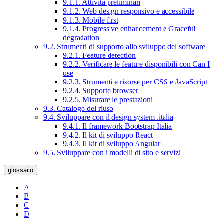
9.1.1. Attività preliminari
9.1.2. Web design responsivo e accessibile
9.1.3. Mobile first
9.1.4. Progressive enhancement e Graceful
degradation
9.2. Strumenti di supporto allo sviluppo del software
9.2.1. Feature detection
9.2.2. Verificare le feature disponibili con Can I
use
9.2.3. Strumenti e risorse per CSS e JavaScript
9.2.4. Supporto browser
9.2.5. Misurare le prestazioni
9.3. Catalogo del riuso
9.4. Sviluppare con il design system .italia
9.4.1. Il framework Bootstrap Italia
9.4.2. Il kit di sviluppo React
9.4.3. Il kit di sviluppo Angular
9.5. Sviluppare con i modelli di sito e servizi
glossario
A
B
C
D