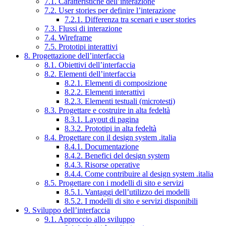
7.1. Caratteristiche dell’interazione
7.2. User stories per definire l’interazione
7.2.1. Differenza tra scenari e user stories
7.3. Flussi di interazione
7.4. Wireframe
7.5. Prototipi interattivi
8. Progettazione dell’interfaccia
8.1. Obiettivi dell’interfaccia
8.2. Elementi dell’interfaccia
8.2.1. Elementi di composizione
8.2.2. Elementi interattivi
8.2.3. Elementi testuali (microtesti)
8.3. Progettare e costruire in alta fedeltà
8.3.1. Layout di pagina
8.3.2. Prototipi in alta fedeltà
8.4. Progettare con il design system .italia
8.4.1. Documentazione
8.4.2. Benefici del design system
8.4.3. Risorse operative
8.4.4. Come contribuire al design system .italia
8.5. Progettare con i modelli di sito e servizi
8.5.1. Vantaggi dell’utilizzo dei modelli
8.5.2. I modelli di sito e servizi disponibili
9. Sviluppo dell’interfaccia
9.1. Approccio allo sviluppo