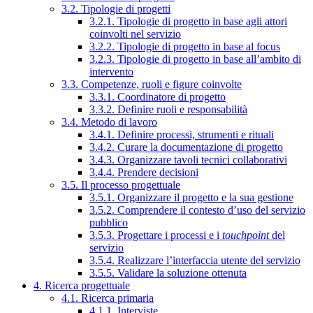
3.2. Tipologie di progetti
3.2.1. Tipologie di progetto in base agli attori
coinvolti nel servizio
3.2.2. Tipologie di progetto in base al focus
3.2.3. Tipologie di progetto in base all’ambito di
intervento
3.3. Competenze, ruoli e figure coinvolte
3.3.1. Coordinatore di progetto
3.3.2. Definire ruoli e responsabilità
3.4. Metodo di lavoro
3.4.1. Definire processi, strumenti e rituali
3.4.2. Curare la documentazione di progetto
3.4.3. Organizzare tavoli tecnici collaborativi
3.4.4. Prendere decisioni
3.5. Il processo progettuale
3.5.1. Organizzare il progetto e la sua gestione
3.5.2. Comprendere il contesto d’uso del servizio
pubblico
3.5.3. Progettare i processi e i
touchpoint
del
servizio
3.5.4. Realizzare l’interfaccia utente del servizio
3.5.5. Validare la soluzione ottenuta
4. Ricerca progettuale
4.1. Ricerca primaria
4.1.1. Interviste