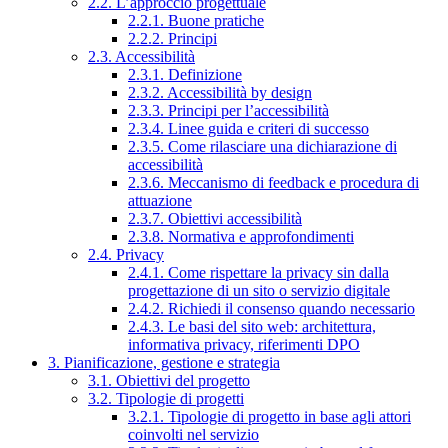
2.2. L’approccio progettuale
2.2.1. Buone pratiche
2.2.2. Principi
2.3. Accessibilità
2.3.1. Definizione
2.3.2. Accessibilità by design
2.3.3. Principi per l’accessibilità
2.3.4. Linee guida e criteri di successo
2.3.5. Come rilasciare una dichiarazione di
accessibilità
2.3.6. Meccanismo di feedback e procedura di
attuazione
2.3.7. Obiettivi accessibilità
2.3.8. Normativa e approfondimenti
2.4. Privacy
2.4.1. Come rispettare la privacy sin dalla
progettazione di un sito o servizio digitale
2.4.2. Richiedi il consenso quando necessario
2.4.3. Le basi del sito web: architettura,
informativa privacy, riferimenti DPO
3. Pianificazione, gestione e strategia
3.1. Obiettivi del progetto
3.2. Tipologie di progetti
3.2.1. Tipologie di progetto in base agli attori
coinvolti nel servizio