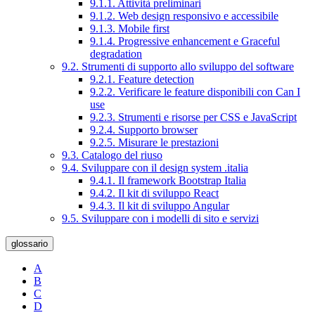
9.1.1. Attività preliminari
9.1.2. Web design responsivo e accessibile
9.1.3. Mobile first
9.1.4. Progressive enhancement e Graceful
degradation
9.2. Strumenti di supporto allo sviluppo del software
9.2.1. Feature detection
9.2.2. Verificare le feature disponibili con Can I
use
9.2.3. Strumenti e risorse per CSS e JavaScript
9.2.4. Supporto browser
9.2.5. Misurare le prestazioni
9.3. Catalogo del riuso
9.4. Sviluppare con il design system .italia
9.4.1. Il framework Bootstrap Italia
9.4.2. Il kit di sviluppo React
9.4.3. Il kit di sviluppo Angular
9.5. Sviluppare con i modelli di sito e servizi
glossario
A
B
C
D