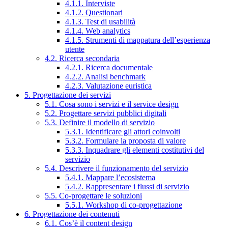
4.1.1. Interviste
4.1.2. Questionari
4.1.3. Test di usabilità
4.1.4. Web analytics
4.1.5. Strumenti di mappatura dell’esperienza
utente
4.2. Ricerca secondaria
4.2.1. Ricerca documentale
4.2.2. Analisi benchmark
4.2.3. Valutazione euristica
5. Progettazione dei servizi
5.1. Cosa sono i servizi e il service design
5.2. Progettare servizi pubblici digitali
5.3. Definire il modello di servizio
5.3.1. Identificare gli attori coinvolti
5.3.2. Formulare la proposta di valore
5.3.3. Inquadrare gli elementi costitutivi del
servizio
5.4. Descrivere il funzionamento del servizio
5.4.1. Mappare l’ecosistema
5.4.2. Rappresentare i flussi di servizio
5.5. Co-progettare le soluzioni
5.5.1. Workshop di co-progettazione
6. Progettazione dei contenuti
6.1. Cos’è il content design