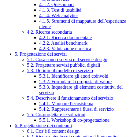
4.1.2. Questionari
4.1.3. Test di usabilità
4.1.4. Web analytics
4.1.5. Strumenti di mappatura dell’esperienza
utente
4.2. Ricerca secondaria
4.2.1. Ricerca documentale
4.2.2. Analisi benchmark
4.2.3. Valutazione euristica
5. Progettazione dei servizi
5.1. Cosa sono i servizi e il service design
5.2. Progettare servizi pubblici digitali
5.3. Definire il modello di servizio
5.3.1. Identificare gli attori coinvolti
5.3.2. Formulare la proposta di valore
5.3.3. Inquadrare gli elementi costitutivi del
servizio
5.4. Descrivere il funzionamento del servizio
5.4.1. Mappare l’ecosistema
5.4.2. Rappresentare i flussi di servizio
5.5. Co-progettare le soluzioni
5.5.1. Workshop di co-progettazione
6. Progettazione dei contenuti
6.1. Cos’è il content design
6.2. Ricerca utente sui contenuti e il linguaggio