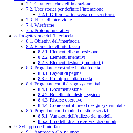
7.1. Caratteristiche dell’interazione
7.2. User stories per definire l’interazione
7.2.1. Differenza tra scenari e user stories
7.3. Flussi di interazione
7.4. Wireframe
7.5. Prototipi interattivi
8. Progettazione dell’interfaccia
8.1. Obiettivi dell’interfaccia
8.2. Elementi dell’interfaccia
8.2.1. Elementi di composizione
8.2.2. Elementi interattivi
8.2.3. Elementi testuali (microtesti)
8.3. Progettare e costruire in alta fedeltà
8.3.1. Layout di pagina
8.3.2. Prototipi in alta fedeltà
8.4. Progettare con il design system .italia
8.4.1. Documentazione
8.4.2. Benefici del design system
8.4.3. Risorse operative
8.4.4. Come contribuire al design system .italia
8.5. Progettare con i modelli di sito e servizi
8.5.1. Vantaggi dell’utilizzo dei modelli
8.5.2. I modelli di sito e servizi disponibili
9. Sviluppo dell’interfaccia
9.1. Approccio allo sviluppo