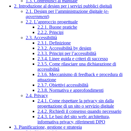
1.3. Contribuisci al manuale
2. Introduzione al design per i servizi pubblici digitali
2.1. Design per l’amministrazione digitale (
e-
government
)
2.2. L’approccio progettuale
2.2.1. Buone pratiche
2.2.2. Principi
2.3. Accessibilità
2.3.1. Definizione
2.3.2. Accessibilità by design
2.3.3. Principi per l’accessibilità
2.3.4. Linee guida e criteri di successo
2.3.5. Come rilasciare una dichiarazione di
accessibilità
2.3.6. Meccanismo di feedback e procedura di
attuazione
2.3.7. Obiettivi accessibilità
2.3.8. Normativa e approfondimenti
2.4. Privacy
2.4.1. Come rispettare la privacy sin dalla
progettazione di un sito o servizio digitale
2.4.2. Richiedi il consenso quando necessario
2.4.3. Le basi del sito web: architettura,
informativa privacy, riferimenti DPO
3. Pianificazione, gestione e strategia