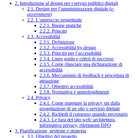
2. Introduzione al design per i servizi pubblici digitali
2.1. Design per l’amministrazione digitale (
e-
government
)
2.2. L’approccio progettuale
2.2.1. Buone pratiche
2.2.2. Principi
2.3. Accessibilità
2.3.1. Definizione
2.3.2. Accessibilità by design
2.3.3. Principi per l’accessibilità
2.3.4. Linee guida e criteri di successo
2.3.5. Come rilasciare una dichiarazione di
accessibilità
2.3.6. Meccanismo di feedback e procedura di
attuazione
2.3.7. Obiettivi accessibilità
2.3.8. Normativa e approfondimenti
2.4. Privacy
2.4.1. Come rispettare la privacy sin dalla
progettazione di un sito o servizio digitale
2.4.2. Richiedi il consenso quando necessario
2.4.3. Le basi del sito web: architettura,
informativa privacy, riferimenti DPO
3. Pianificazione, gestione e strategia
3.1. Obiettivi del progetto