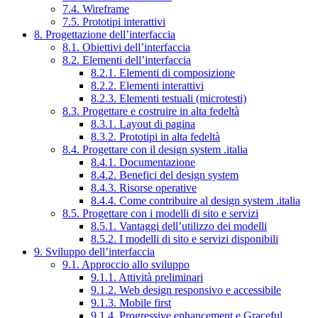
7.4. Wireframe
7.5. Prototipi interattivi
8. Progettazione dell’interfaccia
8.1. Obiettivi dell’interfaccia
8.2. Elementi dell’interfaccia
8.2.1. Elementi di composizione
8.2.2. Elementi interattivi
8.2.3. Elementi testuali (microtesti)
8.3. Progettare e costruire in alta fedeltà
8.3.1. Layout di pagina
8.3.2. Prototipi in alta fedeltà
8.4. Progettare con il design system .italia
8.4.1. Documentazione
8.4.2. Benefici del design system
8.4.3. Risorse operative
8.4.4. Come contribuire al design system .italia
8.5. Progettare con i modelli di sito e servizi
8.5.1. Vantaggi dell’utilizzo dei modelli
8.5.2. I modelli di sito e servizi disponibili
9. Sviluppo dell’interfaccia
9.1. Approccio allo sviluppo
9.1.1. Attività preliminari
9.1.2. Web design responsivo e accessibile
9.1.3. Mobile first
9.1.4. Progressive enhancement e Graceful