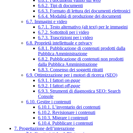
6.6.1. I documenti vanno sul web
6.6.2. Tipi di documenti
6.6.3. Formato di lettura dei documenti elettronici
6.6.4. Modalità di produzione dei documenti
6.7. Immagini e video
6.7.1. Testo alternativo (alt text) per le immagini
6.7.2. Sottotitoli per i video
6.7.3. Trascrizioni per i video
6.8. Proprietà intellettuale e privacy
6.8.1. Pubblicazione di contenuti prodotti dalla
Pubblica Amministrazione
6.8.2. Pubblicazione di contenuti non prodotti
dalla Pubblica Amministrazione
6.8.3. Consenso dei soggetti ritratti
6.9. Ottimizzazione per i motori di ricerca (SEO)
6.9.1. I fattori
on-page
6.9.2. I fattori
off-page
6.9.3. Strumenti di diagnostica SEO: Search
Console
6.10. Gestire i contenuti
6.10.1. L’inventario dei contenuti
6.10.2. Revisionare i contenuti
6.10.3. Migrare i contenuti
6.10.4. Pubblicare i contenuti
7. Progettazione dell’interazione