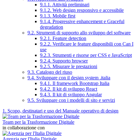
9.1.1. Attività preliminari
9.1.2. Web design responsivo e accessibile
9.1.3. Mobile first
9.1.4. Progressive enhancement e Graceful
degradation
9.2. Strumenti di supporto allo sviluppo del software
9.2.1. Feature detection
9.2.2. Verificare le feature disponibili con Can I
use
9.2.3. Strumenti e risorse per CSS e JavaScript
9.2.4. Supporto browser
9.2.5. Misurare le prestazioni
9.3. Catalogo del riuso
9.4. Sviluppare con il design system .italia
9.4.1. Il framework Bootstrap Italia
9.4.2. Il kit di sviluppo React
9.4.3. Il kit di sviluppo Angular
9.5. Sviluppare con i modelli di sito e servizi
1. Scopo, destinatari e uso del Manuale operativo di design
Team per la Trasformazione Digitale
in collaborazione con
Agenzia per l'Italia Digitale