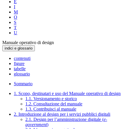
E
I
M
O
S
T
U
Manuale operativo di design
indici e glossario
contenuti
figure
tabelle
glossario
Sommario
1. Scopo, destinatari e uso del Manuale operativo di design
1.1. Versionamento e storico
1.2. Consultazione del manuale
1.3. Contribuisci al manuale
2. Introduzione al design per i servizi pubblici digitali
2.1. Design per l’amministrazione digitale (
e-
government
)