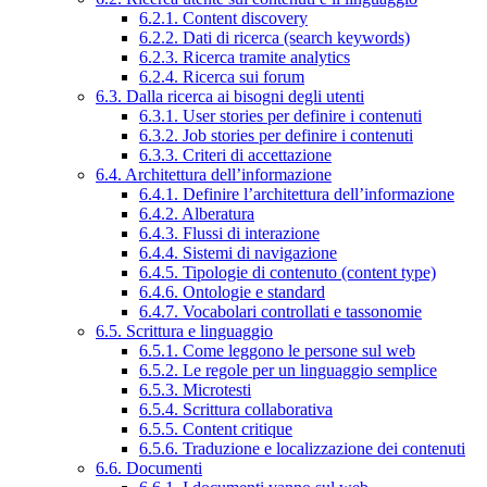
6.2.1. Content discovery
6.2.2. Dati di ricerca (search keywords)
6.2.3. Ricerca tramite analytics
6.2.4. Ricerca sui forum
6.3. Dalla ricerca ai bisogni degli utenti
6.3.1. User stories per definire i contenuti
6.3.2. Job stories per definire i contenuti
6.3.3. Criteri di accettazione
6.4. Architettura dell’informazione
6.4.1. Definire l’architettura dell’informazione
6.4.2. Alberatura
6.4.3. Flussi di interazione
6.4.4. Sistemi di navigazione
6.4.5. Tipologie di contenuto (content type)
6.4.6. Ontologie e standard
6.4.7. Vocabolari controllati e tassonomie
6.5. Scrittura e linguaggio
6.5.1. Come leggono le persone sul web
6.5.2. Le regole per un linguaggio semplice
6.5.3. Microtesti
6.5.4. Scrittura collaborativa
6.5.5. Content critique
6.5.6. Traduzione e localizzazione dei contenuti
6.6. Documenti