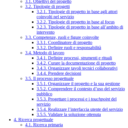
3.1. Obiettivi del progetto
3.2. Tipologie di progetti
3.2.1. Tipologie di progetto in base agli attori
coinvolti nel servizio
3.2.2. Tipologie di progetto in base al focus
3.2.3. Tipologie di progetto in base all’ambito di
intervento
3.3. Competenze, ruoli e figure coinvolte
3.3.1. Coordinatore di progetto
3.3.2. Definire ruoli e responsabilità
3.4. Metodo di lavoro
3.4.1. Definire processi, strumenti e rituali
3.4.2. Curare la documentazione di progetto
3.4.3. Organizzare tavoli tecnici collaborativi
3.4.4. Prendere decisioni
3.5. Il processo progettuale
3.5.1. Organizzare il progetto e la sua gestione
3.5.2. Comprendere il contesto d’uso del servizio
pubblico
3.5.3. Progettare i processi e i
touchpoint
del
servizio
3.5.4. Realizzare l’interfaccia utente del servizio
3.5.5. Validare la soluzione ottenuta
4. Ricerca progettuale
4.1. Ricerca primaria