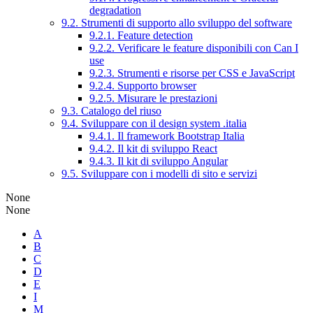
degradation
9.2. Strumenti di supporto allo sviluppo del software
9.2.1. Feature detection
9.2.2. Verificare le feature disponibili con Can I
use
9.2.3. Strumenti e risorse per CSS e JavaScript
9.2.4. Supporto browser
9.2.5. Misurare le prestazioni
9.3. Catalogo del riuso
9.4. Sviluppare con il design system .italia
9.4.1. Il framework Bootstrap Italia
9.4.2. Il kit di sviluppo React
9.4.3. Il kit di sviluppo Angular
9.5. Sviluppare con i modelli di sito e servizi
None
None
A
B
C
D
E
I
M