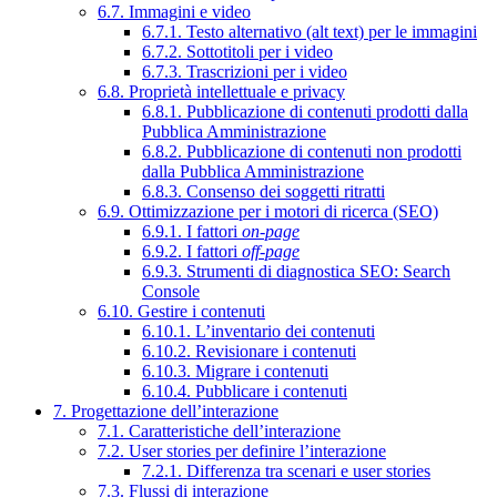
6.7. Immagini e video
6.7.1. Testo alternativo (alt text) per le immagini
6.7.2. Sottotitoli per i video
6.7.3. Trascrizioni per i video
6.8. Proprietà intellettuale e privacy
6.8.1. Pubblicazione di contenuti prodotti dalla
Pubblica Amministrazione
6.8.2. Pubblicazione di contenuti non prodotti
dalla Pubblica Amministrazione
6.8.3. Consenso dei soggetti ritratti
6.9. Ottimizzazione per i motori di ricerca (SEO)
6.9.1. I fattori
on-page
6.9.2. I fattori
off-page
6.9.3. Strumenti di diagnostica SEO: Search
Console
6.10. Gestire i contenuti
6.10.1. L’inventario dei contenuti
6.10.2. Revisionare i contenuti
6.10.3. Migrare i contenuti
6.10.4. Pubblicare i contenuti
7. Progettazione dell’interazione
7.1. Caratteristiche dell’interazione
7.2. User stories per definire l’interazione
7.2.1. Differenza tra scenari e user stories
7.3. Flussi di interazione