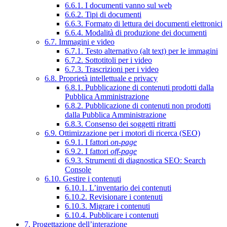
6.6.1. I documenti vanno sul web
6.6.2. Tipi di documenti
6.6.3. Formato di lettura dei documenti elettronici
6.6.4. Modalità di produzione dei documenti
6.7. Immagini e video
6.7.1. Testo alternativo (alt text) per le immagini
6.7.2. Sottotitoli per i video
6.7.3. Trascrizioni per i video
6.8. Proprietà intellettuale e privacy
6.8.1. Pubblicazione di contenuti prodotti dalla
Pubblica Amministrazione
6.8.2. Pubblicazione di contenuti non prodotti
dalla Pubblica Amministrazione
6.8.3. Consenso dei soggetti ritratti
6.9. Ottimizzazione per i motori di ricerca (SEO)
6.9.1. I fattori
on-page
6.9.2. I fattori
off-page
6.9.3. Strumenti di diagnostica SEO: Search
Console
6.10. Gestire i contenuti
6.10.1. L’inventario dei contenuti
6.10.2. Revisionare i contenuti
6.10.3. Migrare i contenuti
6.10.4. Pubblicare i contenuti
7. Progettazione dell’interazione