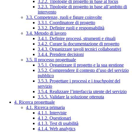
3.2.2. Tipologie di progetto in base al focus
3.2.3. Tipologie di progetto in base all’ambito di
intervento
3.3. Competenze, ruoli e figure coinvolte
3.3.1. Coordinatore di progetto
3.3.2. Definire ruoli e responsabilità
3.4. Metodo di lavoro
3.4.1. Definire processi, strumenti e rituali
3.4.2. Curare la documentazione di progetto
3.4.3. Organizzare tavoli tecnici collaborativi
3.4.4. Prendere decisioni
3.5. Il processo progettuale
3.5.1. Organizzare il progetto e la sua gestione
3.5.2. Comprendere il contesto d’uso del servizio
pubblico
3.5.3. Progettare i processi e i
touchpoint
del
servizio
3.5.4. Realizzare l’interfaccia utente del servizio
3.5.5. Validare la soluzione ottenuta
4. Ricerca progettuale
4.1. Ricerca primaria
4.1.1. Interviste
4.1.2. Questionari
4.1.3. Test di usabilità
4.1.4. Web analytics