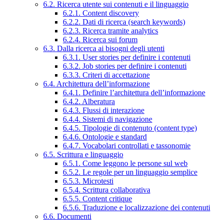
6.2. Ricerca utente sui contenuti e il linguaggio
6.2.1. Content discovery
6.2.2. Dati di ricerca (search keywords)
6.2.3. Ricerca tramite analytics
6.2.4. Ricerca sui forum
6.3. Dalla ricerca ai bisogni degli utenti
6.3.1. User stories per definire i contenuti
6.3.2. Job stories per definire i contenuti
6.3.3. Criteri di accettazione
6.4. Architettura dell’informazione
6.4.1. Definire l’architettura dell’informazione
6.4.2. Alberatura
6.4.3. Flussi di interazione
6.4.4. Sistemi di navigazione
6.4.5. Tipologie di contenuto (content type)
6.4.6. Ontologie e standard
6.4.7. Vocabolari controllati e tassonomie
6.5. Scrittura e linguaggio
6.5.1. Come leggono le persone sul web
6.5.2. Le regole per un linguaggio semplice
6.5.3. Microtesti
6.5.4. Scrittura collaborativa
6.5.5. Content critique
6.5.6. Traduzione e localizzazione dei contenuti
6.6. Documenti