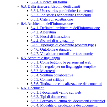
6.2.4. Ricerca sui forum
6.3. Dalla ricerca ai bisogni degli utenti
6.3.1. User stories per definire i contenuti
6.3.2. Job stories per definire i contenuti
6.3.3. Criteri di accettazione
6.4. Architettura dell’informazione
6.4.1. Definire l’architettura dell’informazione
6.4.2. Alberatura
6.4.3. Flussi di interazione
6.4.4. Sistemi di navigazione
6.4.5. Tipologie di contenuto (content type)
6.4.6. Ontologie e standard
6.4.7. Vocabolari controllati e tassonomie
6.5. Scrittura e linguaggio
6.5.1. Come leggono le persone sul web
6.5.2. Le regole per un linguaggio semplice
6.5.3. Microtesti
6.5.4. Scrittura collaborativa
6.5.5. Content critique
6.5.6. Traduzione e localizzazione dei contenuti
6.6. Documenti
6.6.1. I documenti vanno sul web
6.6.2. Tipi di documenti
6.6.3. Formato di lettura dei documenti elettronici
6.6.4. Modalità di produzione dei documenti