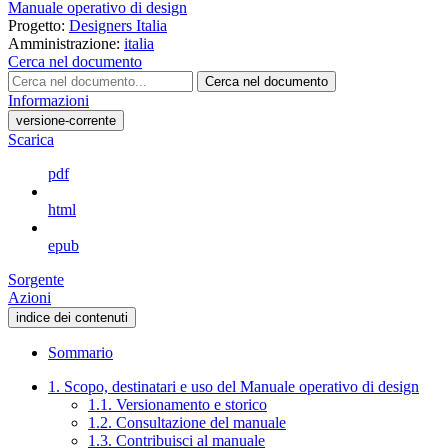
Manuale operativo di design
Progetto:
Designers Italia
Amministrazione:
italia
Cerca nel documento
Cerca nel documento
Informazioni
versione-corrente
Scarica
pdf
html
epub
Sorgente
Azioni
indice dei contenuti
Sommario
1. Scopo, destinatari e uso del Manuale operativo di design
1.1. Versionamento e storico
1.2. Consultazione del manuale
1.3. Contribuisci al manuale