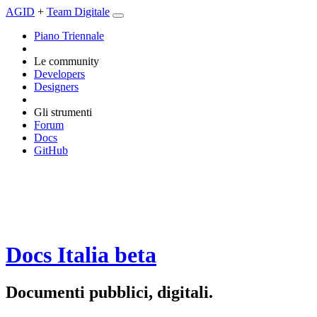
AGID
+
Team Digitale
Piano Triennale
Le community
Developers
Designers
Gli strumenti
Forum
Docs
GitHub
Docs Italia
beta
Documenti pubblici, digitali.