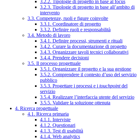
3.2.2. Tipologie di progetto in base al focus
3.2.3. Tipologie di progetto in base all’ambito di
intervento
3.3. Competenze, ruoli e figure coinvolte
3.3.1. Coordinatore di progetto
3.3.2. Definire ruoli e responsabilità
3.4. Metodo di lavoro
3.4.1. Definire processi, strumenti e rituali
3.4.2. Curare la documentazione di progetto
3.4.3. Organizzare tavoli tecnici collaborativi
3.4.4. Prendere decisioni
3.5. Il processo progettuale
3.5.1. Organizzare il progetto e la sua gestione
3.5.2. Comprendere il contesto d’uso del servizio
pubblico
3.5.3. Progettare i processi e i
touchpoint
del
servizio
3.5.4. Realizzare l’interfaccia utente del servizio
3.5.5. Validare la soluzione ottenuta
4. Ricerca progettuale
4.1. Ricerca primaria
4.1.1. Interviste
4.1.2. Questionari
4.1.3. Test di usabilità
4.1.4. Web analytics