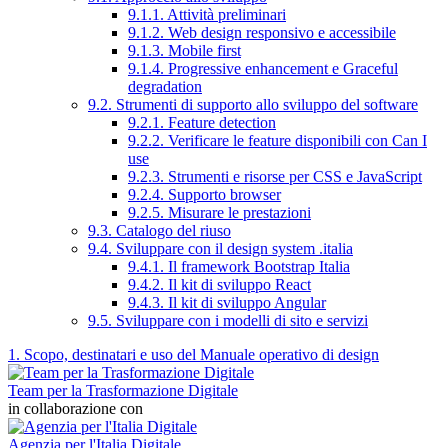
9.1.1. Attività preliminari
9.1.2. Web design responsivo e accessibile
9.1.3. Mobile first
9.1.4. Progressive enhancement e Graceful
degradation
9.2. Strumenti di supporto allo sviluppo del software
9.2.1. Feature detection
9.2.2. Verificare le feature disponibili con Can I
use
9.2.3. Strumenti e risorse per CSS e JavaScript
9.2.4. Supporto browser
9.2.5. Misurare le prestazioni
9.3. Catalogo del riuso
9.4. Sviluppare con il design system .italia
9.4.1. Il framework Bootstrap Italia
9.4.2. Il kit di sviluppo React
9.4.3. Il kit di sviluppo Angular
9.5. Sviluppare con i modelli di sito e servizi
1. Scopo, destinatari e uso del Manuale operativo di design
Team per la Trasformazione Digitale
in collaborazione con
Agenzia per l'Italia Digitale