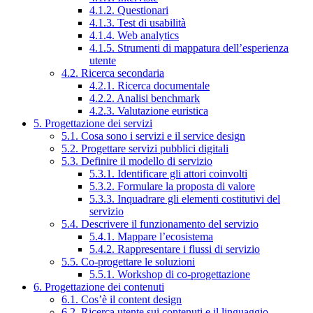
4.1.2. Questionari
4.1.3. Test di usabilità
4.1.4. Web analytics
4.1.5. Strumenti di mappatura dell’esperienza
utente
4.2. Ricerca secondaria
4.2.1. Ricerca documentale
4.2.2. Analisi benchmark
4.2.3. Valutazione euristica
5. Progettazione dei servizi
5.1. Cosa sono i servizi e il service design
5.2. Progettare servizi pubblici digitali
5.3. Definire il modello di servizio
5.3.1. Identificare gli attori coinvolti
5.3.2. Formulare la proposta di valore
5.3.3. Inquadrare gli elementi costitutivi del
servizio
5.4. Descrivere il funzionamento del servizio
5.4.1. Mappare l’ecosistema
5.4.2. Rappresentare i flussi di servizio
5.5. Co-progettare le soluzioni
5.5.1. Workshop di co-progettazione
6. Progettazione dei contenuti
6.1. Cos’è il content design
6.2. Ricerca utente sui contenuti e il linguaggio