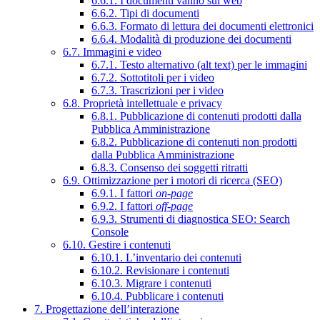
6.6.1. I documenti vanno sul web
6.6.2. Tipi di documenti
6.6.3. Formato di lettura dei documenti elettronici
6.6.4. Modalità di produzione dei documenti
6.7. Immagini e video
6.7.1. Testo alternativo (alt text) per le immagini
6.7.2. Sottotitoli per i video
6.7.3. Trascrizioni per i video
6.8. Proprietà intellettuale e privacy
6.8.1. Pubblicazione di contenuti prodotti dalla
Pubblica Amministrazione
6.8.2. Pubblicazione di contenuti non prodotti
dalla Pubblica Amministrazione
6.8.3. Consenso dei soggetti ritratti
6.9. Ottimizzazione per i motori di ricerca (SEO)
6.9.1. I fattori
on-page
6.9.2. I fattori
off-page
6.9.3. Strumenti di diagnostica SEO: Search
Console
6.10. Gestire i contenuti
6.10.1. L’inventario dei contenuti
6.10.2. Revisionare i contenuti
6.10.3. Migrare i contenuti
6.10.4. Pubblicare i contenuti
7. Progettazione dell’interazione