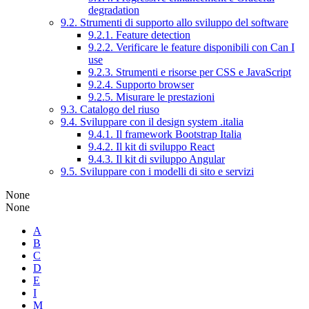
degradation
9.2. Strumenti di supporto allo sviluppo del software
9.2.1. Feature detection
9.2.2. Verificare le feature disponibili con Can I
use
9.2.3. Strumenti e risorse per CSS e JavaScript
9.2.4. Supporto browser
9.2.5. Misurare le prestazioni
9.3. Catalogo del riuso
9.4. Sviluppare con il design system .italia
9.4.1. Il framework Bootstrap Italia
9.4.2. Il kit di sviluppo React
9.4.3. Il kit di sviluppo Angular
9.5. Sviluppare con i modelli di sito e servizi
None
None
A
B
C
D
E
I
M