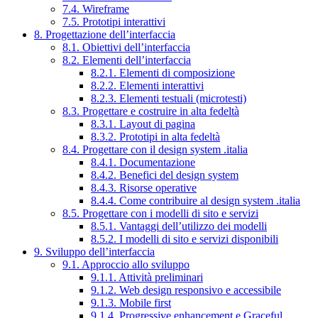
7.4. Wireframe
7.5. Prototipi interattivi
8. Progettazione dell’interfaccia
8.1. Obiettivi dell’interfaccia
8.2. Elementi dell’interfaccia
8.2.1. Elementi di composizione
8.2.2. Elementi interattivi
8.2.3. Elementi testuali (microtesti)
8.3. Progettare e costruire in alta fedeltà
8.3.1. Layout di pagina
8.3.2. Prototipi in alta fedeltà
8.4. Progettare con il design system .italia
8.4.1. Documentazione
8.4.2. Benefici del design system
8.4.3. Risorse operative
8.4.4. Come contribuire al design system .italia
8.5. Progettare con i modelli di sito e servizi
8.5.1. Vantaggi dell’utilizzo dei modelli
8.5.2. I modelli di sito e servizi disponibili
9. Sviluppo dell’interfaccia
9.1. Approccio allo sviluppo
9.1.1. Attività preliminari
9.1.2. Web design responsivo e accessibile
9.1.3. Mobile first
9.1.4. Progressive enhancement e Graceful