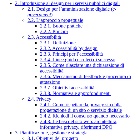
2. Introduzione al design per i servizi pubblici digitali
2.1. Design per l’amministrazione digitale (
e-
government
)
2.2. L’approccio progettuale
2.2.1. Buone pratiche
2.2.2. Principi
2.3. Accessibilità
2.3.1. Definizione
2.3.2. Accessibilità by design
2.3.3. Principi per l’accessibilità
2.3.4. Linee guida e criteri di successo
2.3.5. Come rilasciare una dichiarazione di
accessibilità
2.3.6. Meccanismo di feedback e procedura di
attuazione
2.3.7. Obiettivi accessibilità
2.3.8. Normativa e approfondimenti
2.4. Privacy
2.4.1. Come rispettare la privacy sin dalla
progettazione di un sito o servizio digitale
2.4.2. Richiedi il consenso quando necessario
2.4.3. Le basi del sito web: architettura,
informativa privacy, riferimenti DPO
3. Pianificazione, gestione e strategia
3.1. Obiettivi del progetto