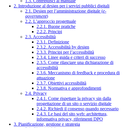
1.3. Contribuisci al manuale
2. Introduzione al design per i servizi pubblici digitali
2.1. Design per l’amministrazione digitale (
e-
government
)
2.2. L’approccio progettuale
2.2.1. Buone pratiche
2.2.2. Principi
2.3. Accessibilità
2.3.1. Definizione
2.3.2. Accessibilità by design
2.3.3. Principi per l’accessibilità
2.3.4. Linee guida e criteri di successo
2.3.5. Come rilasciare una dichiarazione di
accessibilità
2.3.6. Meccanismo di feedback e procedura di
attuazione
2.3.7. Obiettivi accessibilità
2.3.8. Normativa e approfondimenti
2.4. Privacy
2.4.1. Come rispettare la privacy sin dalla
progettazione di un sito o servizio digitale
2.4.2. Richiedi il consenso quando necessario
2.4.3. Le basi del sito web: architettura,
informativa privacy, riferimenti DPO
3. Pianificazione, gestione e strategia