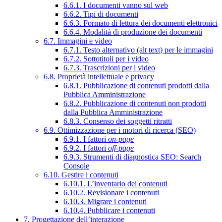
6.6.1. I documenti vanno sul web
6.6.2. Tipi di documenti
6.6.3. Formato di lettura dei documenti elettronici
6.6.4. Modalità di produzione dei documenti
6.7. Immagini e video
6.7.1. Testo alternativo (alt text) per le immagini
6.7.2. Sottotitoli per i video
6.7.3. Trascrizioni per i video
6.8. Proprietà intellettuale e privacy
6.8.1. Pubblicazione di contenuti prodotti dalla
Pubblica Amministrazione
6.8.2. Pubblicazione di contenuti non prodotti
dalla Pubblica Amministrazione
6.8.3. Consenso dei soggetti ritratti
6.9. Ottimizzazione per i motori di ricerca (SEO)
6.9.1. I fattori
on-page
6.9.2. I fattori
off-page
6.9.3. Strumenti di diagnostica SEO: Search
Console
6.10. Gestire i contenuti
6.10.1. L’inventario dei contenuti
6.10.2. Revisionare i contenuti
6.10.3. Migrare i contenuti
6.10.4. Pubblicare i contenuti
7. Progettazione dell’interazione