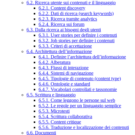
6.2. Ricerca utente sui contenuti e il linguaggio
6.2.1. Content discovery
6.2.2. Dati di ricerca (search keywords)
6.2.3. Ricerca tramite analytics
6.2.4. Ricerca sui forum
6.3. Dalla ricerca ai bisogni degli utenti
6.3.1. User stories per definire i contenuti
6.3.2. Job stories per definire i contenuti
6.3.3. Criteri di accettazione
6.4. Architettura dell’informazione
6.4.1. Definire l’architettura dell’informazione
6.4.2. Alberatura
6.4.3. Flussi di interazione
6.4.4. Sistemi di navigazione
6.4.5. Tipologie di contenuto (content type)
6.4.6. Ontologie e standard
6.4.7. Vocabolari controllati e tassonomie
6.5. Scrittura e linguaggio
6.5.1. Come leggono le persone sul web
6.5.2. Le regole per un linguaggio semplice
6.5.3. Microtesti
6.5.4. Scrittura collaborativa
6.5.5. Content critique
6.5.6. Traduzione e localizzazione dei contenuti
6.6. Documenti