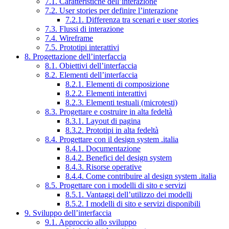
7.1. Caratteristiche dell’interazione
7.2. User stories per definire l’interazione
7.2.1. Differenza tra scenari e user stories
7.3. Flussi di interazione
7.4. Wireframe
7.5. Prototipi interattivi
8. Progettazione dell’interfaccia
8.1. Obiettivi dell’interfaccia
8.2. Elementi dell’interfaccia
8.2.1. Elementi di composizione
8.2.2. Elementi interattivi
8.2.3. Elementi testuali (microtesti)
8.3. Progettare e costruire in alta fedeltà
8.3.1. Layout di pagina
8.3.2. Prototipi in alta fedeltà
8.4. Progettare con il design system .italia
8.4.1. Documentazione
8.4.2. Benefici del design system
8.4.3. Risorse operative
8.4.4. Come contribuire al design system .italia
8.5. Progettare con i modelli di sito e servizi
8.5.1. Vantaggi dell’utilizzo dei modelli
8.5.2. I modelli di sito e servizi disponibili
9. Sviluppo dell’interfaccia
9.1. Approccio allo sviluppo