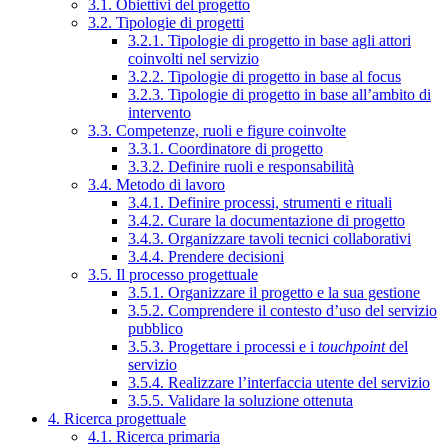
3.1. Obiettivi del progetto
3.2. Tipologie di progetti
3.2.1. Tipologie di progetto in base agli attori
coinvolti nel servizio
3.2.2. Tipologie di progetto in base al focus
3.2.3. Tipologie di progetto in base all’ambito di
intervento
3.3. Competenze, ruoli e figure coinvolte
3.3.1. Coordinatore di progetto
3.3.2. Definire ruoli e responsabilità
3.4. Metodo di lavoro
3.4.1. Definire processi, strumenti e rituali
3.4.2. Curare la documentazione di progetto
3.4.3. Organizzare tavoli tecnici collaborativi
3.4.4. Prendere decisioni
3.5. Il processo progettuale
3.5.1. Organizzare il progetto e la sua gestione
3.5.2. Comprendere il contesto d’uso del servizio
pubblico
3.5.3. Progettare i processi e i
touchpoint
del
servizio
3.5.4. Realizzare l’interfaccia utente del servizio
3.5.5. Validare la soluzione ottenuta
4. Ricerca progettuale
4.1. Ricerca primaria