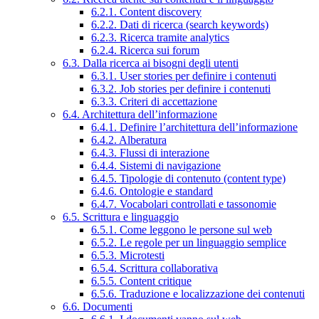
6.2.1. Content discovery
6.2.2. Dati di ricerca (search keywords)
6.2.3. Ricerca tramite analytics
6.2.4. Ricerca sui forum
6.3. Dalla ricerca ai bisogni degli utenti
6.3.1. User stories per definire i contenuti
6.3.2. Job stories per definire i contenuti
6.3.3. Criteri di accettazione
6.4. Architettura dell’informazione
6.4.1. Definire l’architettura dell’informazione
6.4.2. Alberatura
6.4.3. Flussi di interazione
6.4.4. Sistemi di navigazione
6.4.5. Tipologie di contenuto (content type)
6.4.6. Ontologie e standard
6.4.7. Vocabolari controllati e tassonomie
6.5. Scrittura e linguaggio
6.5.1. Come leggono le persone sul web
6.5.2. Le regole per un linguaggio semplice
6.5.3. Microtesti
6.5.4. Scrittura collaborativa
6.5.5. Content critique
6.5.6. Traduzione e localizzazione dei contenuti
6.6. Documenti