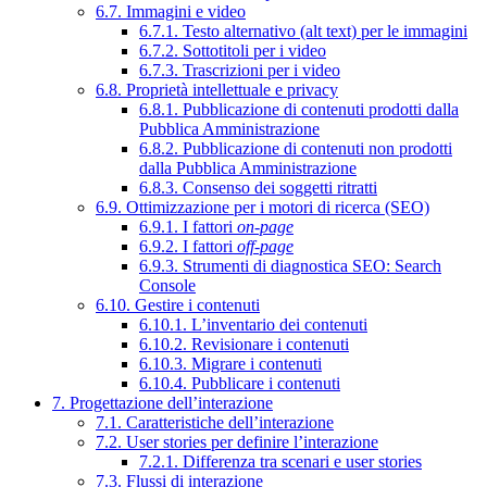
6.7. Immagini e video
6.7.1. Testo alternativo (alt text) per le immagini
6.7.2. Sottotitoli per i video
6.7.3. Trascrizioni per i video
6.8. Proprietà intellettuale e privacy
6.8.1. Pubblicazione di contenuti prodotti dalla
Pubblica Amministrazione
6.8.2. Pubblicazione di contenuti non prodotti
dalla Pubblica Amministrazione
6.8.3. Consenso dei soggetti ritratti
6.9. Ottimizzazione per i motori di ricerca (SEO)
6.9.1. I fattori
on-page
6.9.2. I fattori
off-page
6.9.3. Strumenti di diagnostica SEO: Search
Console
6.10. Gestire i contenuti
6.10.1. L’inventario dei contenuti
6.10.2. Revisionare i contenuti
6.10.3. Migrare i contenuti
6.10.4. Pubblicare i contenuti
7. Progettazione dell’interazione
7.1. Caratteristiche dell’interazione
7.2. User stories per definire l’interazione
7.2.1. Differenza tra scenari e user stories
7.3. Flussi di interazione