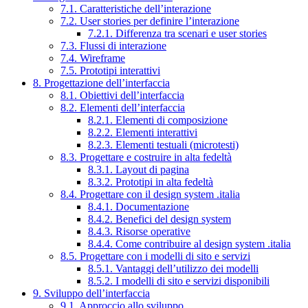
7.1. Caratteristiche dell’interazione
7.2. User stories per definire l’interazione
7.2.1. Differenza tra scenari e user stories
7.3. Flussi di interazione
7.4. Wireframe
7.5. Prototipi interattivi
8. Progettazione dell’interfaccia
8.1. Obiettivi dell’interfaccia
8.2. Elementi dell’interfaccia
8.2.1. Elementi di composizione
8.2.2. Elementi interattivi
8.2.3. Elementi testuali (microtesti)
8.3. Progettare e costruire in alta fedeltà
8.3.1. Layout di pagina
8.3.2. Prototipi in alta fedeltà
8.4. Progettare con il design system .italia
8.4.1. Documentazione
8.4.2. Benefici del design system
8.4.3. Risorse operative
8.4.4. Come contribuire al design system .italia
8.5. Progettare con i modelli di sito e servizi
8.5.1. Vantaggi dell’utilizzo dei modelli
8.5.2. I modelli di sito e servizi disponibili
9. Sviluppo dell’interfaccia
9.1. Approccio allo sviluppo