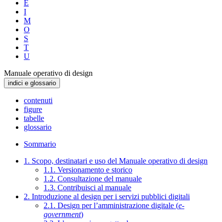
E
I
M
O
S
T
U
Manuale operativo di design
indici e glossario
contenuti
figure
tabelle
glossario
Sommario
1. Scopo, destinatari e uso del Manuale operativo di design
1.1. Versionamento e storico
1.2. Consultazione del manuale
1.3. Contribuisci al manuale
2. Introduzione al design per i servizi pubblici digitali
2.1. Design per l’amministrazione digitale (
e-
government
)