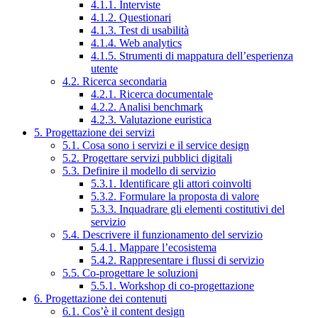
4.1.1. Interviste
4.1.2. Questionari
4.1.3. Test di usabilità
4.1.4. Web analytics
4.1.5. Strumenti di mappatura dell’esperienza
utente
4.2. Ricerca secondaria
4.2.1. Ricerca documentale
4.2.2. Analisi benchmark
4.2.3. Valutazione euristica
5. Progettazione dei servizi
5.1. Cosa sono i servizi e il service design
5.2. Progettare servizi pubblici digitali
5.3. Definire il modello di servizio
5.3.1. Identificare gli attori coinvolti
5.3.2. Formulare la proposta di valore
5.3.3. Inquadrare gli elementi costitutivi del
servizio
5.4. Descrivere il funzionamento del servizio
5.4.1. Mappare l’ecosistema
5.4.2. Rappresentare i flussi di servizio
5.5. Co-progettare le soluzioni
5.5.1. Workshop di co-progettazione
6. Progettazione dei contenuti
6.1. Cos’è il content design