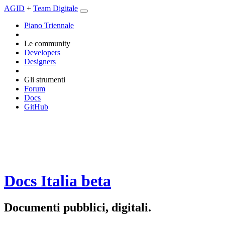
AGID
+
Team Digitale
Piano Triennale
Le community
Developers
Designers
Gli strumenti
Forum
Docs
GitHub
Docs Italia
beta
Documenti pubblici, digitali.