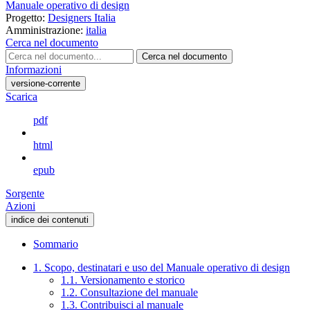
Manuale operativo di design
Progetto:
Designers Italia
Amministrazione:
italia
Cerca nel documento
Cerca nel documento
Informazioni
versione-corrente
Scarica
pdf
html
epub
Sorgente
Azioni
indice dei contenuti
Sommario
1. Scopo, destinatari e uso del Manuale operativo di design
1.1. Versionamento e storico
1.2. Consultazione del manuale
1.3. Contribuisci al manuale