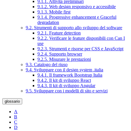
9.1.1. Attività preliminari
9.1.2. Web design responsivo e accessibile
9.1.3. Mobile first
9.1.4. Progressive enhancement e Graceful
degradation
9.2. Strumenti di supporto allo sviluppo del software
9.2.1. Feature detection
9.2.2. Verificare le feature disponibili con Can I
use
9.2.3. Strumenti e risorse per CSS e JavaScript
9.2.4. Supporto browser
9.2.5. Misurare le prestazioni
9.3. Catalogo del riuso
9.4. Sviluppare con il design system .italia
9.4.1. Il framework Bootstrap Italia
9.4.2. Il kit di sviluppo React
9.4.3. Il kit di sviluppo Angular
9.5. Sviluppare con i modelli di sito e servizi
glossario
A
B
C
D