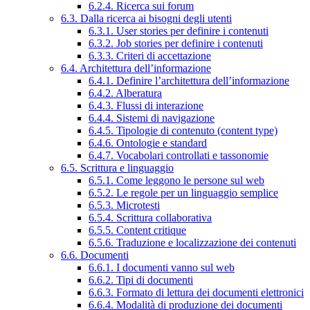
6.2.4. Ricerca sui forum
6.3. Dalla ricerca ai bisogni degli utenti
6.3.1. User stories per definire i contenuti
6.3.2. Job stories per definire i contenuti
6.3.3. Criteri di accettazione
6.4. Architettura dell’informazione
6.4.1. Definire l’architettura dell’informazione
6.4.2. Alberatura
6.4.3. Flussi di interazione
6.4.4. Sistemi di navigazione
6.4.5. Tipologie di contenuto (content type)
6.4.6. Ontologie e standard
6.4.7. Vocabolari controllati e tassonomie
6.5. Scrittura e linguaggio
6.5.1. Come leggono le persone sul web
6.5.2. Le regole per un linguaggio semplice
6.5.3. Microtesti
6.5.4. Scrittura collaborativa
6.5.5. Content critique
6.5.6. Traduzione e localizzazione dei contenuti
6.6. Documenti
6.6.1. I documenti vanno sul web
6.6.2. Tipi di documenti
6.6.3. Formato di lettura dei documenti elettronici
6.6.4. Modalità di produzione dei documenti