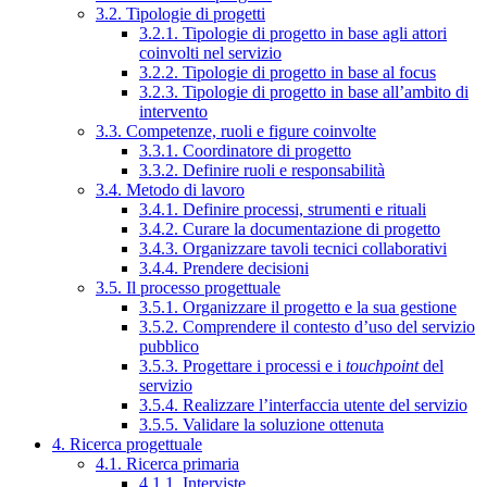
3.2. Tipologie di progetti
3.2.1. Tipologie di progetto in base agli attori
coinvolti nel servizio
3.2.2. Tipologie di progetto in base al focus
3.2.3. Tipologie di progetto in base all’ambito di
intervento
3.3. Competenze, ruoli e figure coinvolte
3.3.1. Coordinatore di progetto
3.3.2. Definire ruoli e responsabilità
3.4. Metodo di lavoro
3.4.1. Definire processi, strumenti e rituali
3.4.2. Curare la documentazione di progetto
3.4.3. Organizzare tavoli tecnici collaborativi
3.4.4. Prendere decisioni
3.5. Il processo progettuale
3.5.1. Organizzare il progetto e la sua gestione
3.5.2. Comprendere il contesto d’uso del servizio
pubblico
3.5.3. Progettare i processi e i
touchpoint
del
servizio
3.5.4. Realizzare l’interfaccia utente del servizio
3.5.5. Validare la soluzione ottenuta
4. Ricerca progettuale
4.1. Ricerca primaria
4.1.1. Interviste