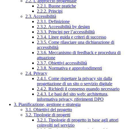
2.2. L’approccio progettuale
2.2.1. Buone pratiche
2.2.2. Principi
2.3. Accessibilità
2.3.1. Definizione
2.3.2. Accessibilità by design
2.3.3. Principi per l’accessibilità
2.3.4. Linee guida e criteri di successo
2.3.5. Come rilasciare una dichiarazione di
accessibilità
2.3.6. Meccanismo di feedback e procedura di
attuazione
2.3.7. Obiettivi accessibilità
2.3.8. Normativa e approfondimenti
2.4. Privacy
2.4.1. Come rispettare la privacy sin dalla
progettazione di un sito o servizio digitale
2.4.2. Richiedi il consenso quando necessario
2.4.3. Le basi del sito web: architettura,
informativa privacy, riferimenti DPO
3. Pianificazione, gestione e strategia
3.1. Obiettivi del progetto
3.2. Tipologie di progetti
3.2.1. Tipologie di progetto in base agli attori
coinvolti nel servizio