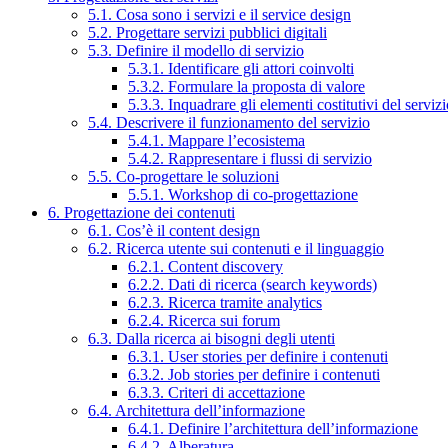
5.1. Cosa sono i servizi e il service design
5.2. Progettare servizi pubblici digitali
5.3. Definire il modello di servizio
5.3.1. Identificare gli attori coinvolti
5.3.2. Formulare la proposta di valore
5.3.3. Inquadrare gli elementi costitutivi del serviz
5.4. Descrivere il funzionamento del servizio
5.4.1. Mappare l’ecosistema
5.4.2. Rappresentare i flussi di servizio
5.5. Co-progettare le soluzioni
5.5.1. Workshop di co-progettazione
6. Progettazione dei contenuti
6.1. Cos’è il content design
6.2. Ricerca utente sui contenuti e il linguaggio
6.2.1. Content discovery
6.2.2. Dati di ricerca (search keywords)
6.2.3. Ricerca tramite analytics
6.2.4. Ricerca sui forum
6.3. Dalla ricerca ai bisogni degli utenti
6.3.1. User stories per definire i contenuti
6.3.2. Job stories per definire i contenuti
6.3.3. Criteri di accettazione
6.4. Architettura dell’informazione
6.4.1. Definire l’architettura dell’informazione
6.4.2. Alberatura