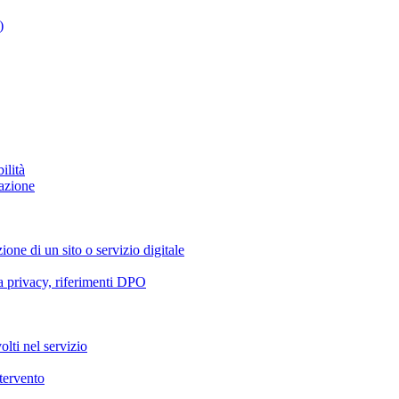
)
ilità
azione
ione di un sito o servizio digitale
va privacy, riferimenti DPO
olti nel servizio
ntervento