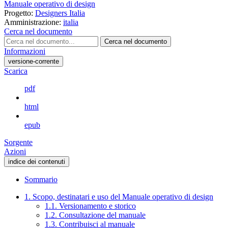
Manuale operativo di design
Progetto:
Designers Italia
Amministrazione:
italia
Cerca nel documento
Cerca nel documento
Informazioni
versione-corrente
Scarica
pdf
html
epub
Sorgente
Azioni
indice dei contenuti
Sommario
1. Scopo, destinatari e uso del Manuale operativo di design
1.1. Versionamento e storico
1.2. Consultazione del manuale
1.3. Contribuisci al manuale