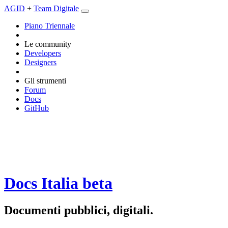
AGID
+
Team Digitale
Piano Triennale
Le community
Developers
Designers
Gli strumenti
Forum
Docs
GitHub
Docs Italia
beta
Documenti pubblici, digitali.