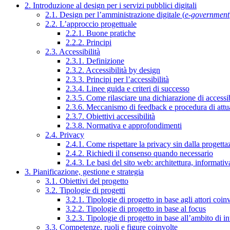
2. Introduzione al design per i servizi pubblici digitali
2.1. Design per l’amministrazione digitale (
e-government
2.2. L’approccio progettuale
2.2.1. Buone pratiche
2.2.2. Principi
2.3. Accessibilità
2.3.1. Definizione
2.3.2. Accessibilità by design
2.3.3. Principi per l’accessibilità
2.3.4. Linee guida e criteri di successo
2.3.5. Come rilasciare una dichiarazione di accessib
2.3.6. Meccanismo di feedback e procedura di attu
2.3.7. Obiettivi accessibilità
2.3.8. Normativa e approfondimenti
2.4. Privacy
2.4.1. Come rispettare la privacy sin dalla progettaz
2.4.2. Richiedi il consenso quando necessario
2.4.3. Le basi del sito web: architettura, informati
3. Pianificazione, gestione e strategia
3.1. Obiettivi del progetto
3.2. Tipologie di progetti
3.2.1. Tipologie di progetto in base agli attori coinv
3.2.2. Tipologie di progetto in base al focus
3.2.3. Tipologie di progetto in base all’ambito di i
3.3. Competenze, ruoli e figure coinvolte