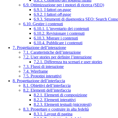
6.8.3. Consenso dei soggetti ritratti
6.9. Ottimizzazione per i motori di ricerca (SEO)
6.9.1. I fattori
on-page
6.9.2. I fattori
off-page
6.9.3. Strumenti di diagnostica SEO: Search Cons
6.10. Gestire i contenuti
6.10.1. L’inventario dei contenuti
6.10.2. Revisionare i contenuti
6.10.3. Migrare i contenuti
6.10.4. Pubblicare i contenuti
7. Progettazione dell’interazione
7.1. Caratteristiche dell’interazione
7.2. User stories per definire l’interazione
7.2.1. Differenza tra scenari e user stories
7.3. Flussi di interazione
7.4. Wireframe
7.5. Prototipi interattivi
8. Progettazione dell’interfaccia
8.1. Obiettivi dell’interfaccia
8.2. Elementi dell’interfaccia
8.2.1. Elementi di composizione
8.2.2. Elementi interattivi
8.2.3. Elementi testuali (microtesti)
8.3. Progettare e costruire in alta fedeltà
8.3.1. Layout di pagina