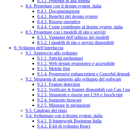
8.3.2. Prototipi in alta fedeltà
8.4. Progettare con il design system .italia
8.4.1. Documentazione
8.4.2. Benefici del design system
8.4.3. Risorse operative
8.4.4. Come contribuire al design system .italia
8.5. Progettare con i modelli di sito e servizi
8.5.1. Vantaggi dell’utilizzo dei modelli
8.5.2. I modelli di sito e servizi disponibili
9. Sviluppo dell’interfaccia
9.1. Approccio allo sviluppo
9.1.1. Attività preliminari
9.1.2. Web design responsivo e accessibile
9.1.3. Mobile first
9.1.4. Progressive enhancement e Graceful degrad
9.2. Strumenti di supporto allo sviluppo del software
9.2.1. Feature detection
9.2.2. Verificare le feature disponibili con Can I us
9.2.3. Strumenti e risorse per CSS e JavaScript
9.2.4. Supporto browser
9.2.5. Misurare le prestazioni
9.3. Catalogo del riuso
9.4. Sviluppare con il design system .italia
9.4.1. Il framework Bootstrap Italia
9.4.2. Il kit di sviluppo React