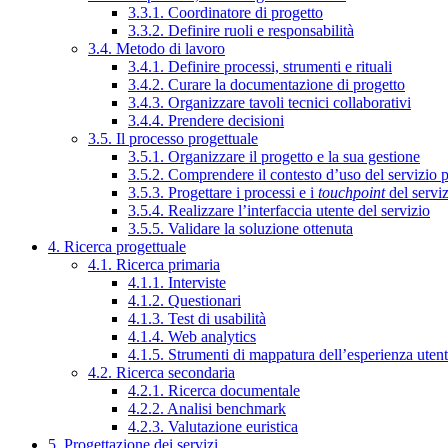
3.3.1. Coordinatore di progetto
3.3.2. Definire ruoli e responsabilità
3.4. Metodo di lavoro
3.4.1. Definire processi, strumenti e rituali
3.4.2. Curare la documentazione di progetto
3.4.3. Organizzare tavoli tecnici collaborativi
3.4.4. Prendere decisioni
3.5. Il processo progettuale
3.5.1. Organizzare il progetto e la sua gestione
3.5.2. Comprendere il contesto d’uso del servizio 
3.5.3. Progettare i processi e i
touchpoint
del servi
3.5.4. Realizzare l’interfaccia utente del servizio
3.5.5. Validare la soluzione ottenuta
4. Ricerca progettuale
4.1. Ricerca primaria
4.1.1. Interviste
4.1.2. Questionari
4.1.3. Test di usabilità
4.1.4. Web analytics
4.1.5. Strumenti di mappatura dell’esperienza uten
4.2. Ricerca secondaria
4.2.1. Ricerca documentale
4.2.2. Analisi benchmark
4.2.3. Valutazione euristica
5. Progettazione dei servizi