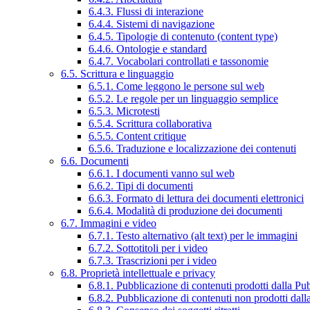
6.4.3. Flussi di interazione
6.4.4. Sistemi di navigazione
6.4.5. Tipologie di contenuto (content type)
6.4.6. Ontologie e standard
6.4.7. Vocabolari controllati e tassonomie
6.5. Scrittura e linguaggio
6.5.1. Come leggono le persone sul web
6.5.2. Le regole per un linguaggio semplice
6.5.3. Microtesti
6.5.4. Scrittura collaborativa
6.5.5. Content critique
6.5.6. Traduzione e localizzazione dei contenuti
6.6. Documenti
6.6.1. I documenti vanno sul web
6.6.2. Tipi di documenti
6.6.3. Formato di lettura dei documenti elettronici
6.6.4. Modalità di produzione dei documenti
6.7. Immagini e video
6.7.1. Testo alternativo (alt text) per le immagini
6.7.2. Sottotitoli per i video
6.7.3. Trascrizioni per i video
6.8. Proprietà intellettuale e privacy
6.8.1. Pubblicazione di contenuti prodotti dalla P
6.8.2. Pubblicazione di contenuti non prodotti dal