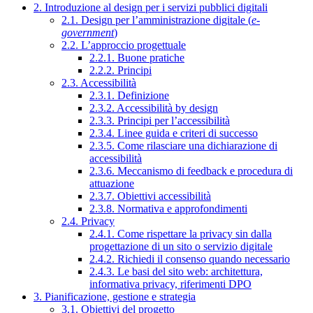
2. Introduzione al design per i servizi pubblici digitali
2.1. Design per l’amministrazione digitale (
e-
government
)
2.2. L’approccio progettuale
2.2.1. Buone pratiche
2.2.2. Principi
2.3. Accessibilità
2.3.1. Definizione
2.3.2. Accessibilità by design
2.3.3. Principi per l’accessibilità
2.3.4. Linee guida e criteri di successo
2.3.5. Come rilasciare una dichiarazione di
accessibilità
2.3.6. Meccanismo di feedback e procedura di
attuazione
2.3.7. Obiettivi accessibilità
2.3.8. Normativa e approfondimenti
2.4. Privacy
2.4.1. Come rispettare la privacy sin dalla
progettazione di un sito o servizio digitale
2.4.2. Richiedi il consenso quando necessario
2.4.3. Le basi del sito web: architettura,
informativa privacy, riferimenti DPO
3. Pianificazione, gestione e strategia
3.1. Obiettivi del progetto