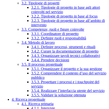
3.2. Tipologie di progetti
3.2.1. Tipologie di progetto in base agli attori
coinvolti nel servizio
3.2.2. Tipologie di progetto in base al focus
3.2.3. Tipologie di progetto in base all’ambito di
intervento
3.3. Competenze, ruoli e figure coinvolte
3.3.1. Coordinatore di progetto
3.3.2. Definire ruoli e responsabilità
3.4. Metodo di lavoro
3.4.1. Definire processi, strumenti e rituali
3.4.2. Curare la documentazione di progetto
3.4.3. Organizzare tavoli tecnici collaborativi
3.4.4. Prendere decisioni
3.5. Il processo progettuale
3.5.1. Organizzare il progetto e la sua gestione
3.5.2. Comprendere il contesto d’uso del servizio
pubblico
3.5.3. Progettare i processi e i
touchpoint
del
servizio
3.5.4. Realizzare l’interfaccia utente del servizio
3.5.5. Validare la soluzione ottenuta
4. Ricerca progettuale
4.1. Ricerca primaria
4.1.1. Interviste