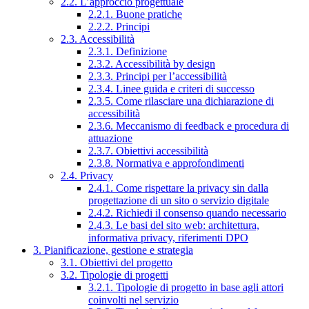
2.2. L’approccio progettuale
2.2.1. Buone pratiche
2.2.2. Principi
2.3. Accessibilità
2.3.1. Definizione
2.3.2. Accessibilità by design
2.3.3. Principi per l’accessibilità
2.3.4. Linee guida e criteri di successo
2.3.5. Come rilasciare una dichiarazione di
accessibilità
2.3.6. Meccanismo di feedback e procedura di
attuazione
2.3.7. Obiettivi accessibilità
2.3.8. Normativa e approfondimenti
2.4. Privacy
2.4.1. Come rispettare la privacy sin dalla
progettazione di un sito o servizio digitale
2.4.2. Richiedi il consenso quando necessario
2.4.3. Le basi del sito web: architettura,
informativa privacy, riferimenti DPO
3. Pianificazione, gestione e strategia
3.1. Obiettivi del progetto
3.2. Tipologie di progetti
3.2.1. Tipologie di progetto in base agli attori
coinvolti nel servizio