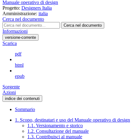
Manuale operativo di design
Progetto:
Designers Italia
Amministrazione:
italia
Cerca nel documento
Cerca nel documento
Informazioni
versione-corrente
Scarica
pdf
html
epub
Sorgente
Azioni
indice dei contenuti
Sommario
1. Scopo, destinatari e uso del Manuale operativo di design
1.1. Versionamento e storico
1.2. Consultazione del manuale
1.3. Contribuisci al manuale