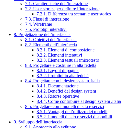
7.1. Caratteristiche dell’interazione
7.2. User stories per definire l’interazione
7.2.1. Differenza tra scenari e user stories
7.3. Flussi di interazione
7.4. Wireframe
7.5. Prototipi interattivi
8. Progettazione dell’interfaccia
8.1. Obiettivi dell’interfaccia
8.2. Elementi dell’interfaccia
8.2.1. Elementi di composizione
8.2.2. Elementi interattivi
8.2.3. Elementi testuali (microtesti)
8.3. Progettare e costruire in alta fedeltà
8.3.1. Layout di pagina
8.3.2. Prototipi in alta fedeltà
8.4. Progettare con il design system .italia
8.4.1. Documentazione
8.4.2. Benefici del design system
8.4.3. Risorse operative
8.4.4. Come contribuire al design system .italia
8.5. Progettare con i modelli di sito e servizi
8.5.1. Vantaggi dell’utilizzo dei modelli
8.5.2. I modelli di sito e servizi disponibili
9. Sviluppo dell’interfaccia
9.1. Approccio allo sviluppo