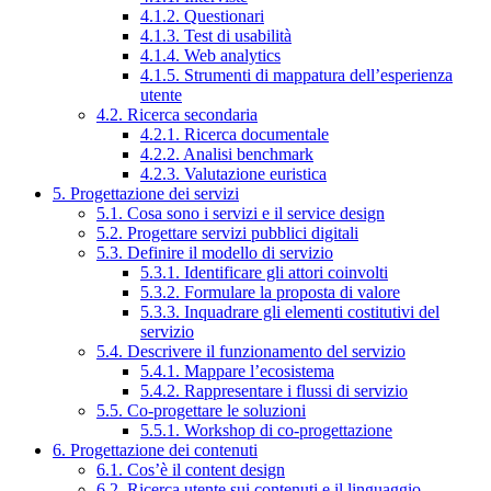
4.1.2. Questionari
4.1.3. Test di usabilità
4.1.4. Web analytics
4.1.5. Strumenti di mappatura dell’esperienza
utente
4.2. Ricerca secondaria
4.2.1. Ricerca documentale
4.2.2. Analisi benchmark
4.2.3. Valutazione euristica
5. Progettazione dei servizi
5.1. Cosa sono i servizi e il service design
5.2. Progettare servizi pubblici digitali
5.3. Definire il modello di servizio
5.3.1. Identificare gli attori coinvolti
5.3.2. Formulare la proposta di valore
5.3.3. Inquadrare gli elementi costitutivi del
servizio
5.4. Descrivere il funzionamento del servizio
5.4.1. Mappare l’ecosistema
5.4.2. Rappresentare i flussi di servizio
5.5. Co-progettare le soluzioni
5.5.1. Workshop di co-progettazione
6. Progettazione dei contenuti
6.1. Cos’è il content design
6.2. Ricerca utente sui contenuti e il linguaggio