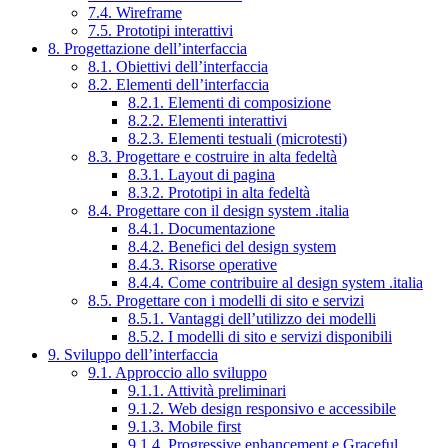
7.4. Wireframe
7.5. Prototipi interattivi
8. Progettazione dell’interfaccia
8.1. Obiettivi dell’interfaccia
8.2. Elementi dell’interfaccia
8.2.1. Elementi di composizione
8.2.2. Elementi interattivi
8.2.3. Elementi testuali (microtesti)
8.3. Progettare e costruire in alta fedeltà
8.3.1. Layout di pagina
8.3.2. Prototipi in alta fedeltà
8.4. Progettare con il design system .italia
8.4.1. Documentazione
8.4.2. Benefici del design system
8.4.3. Risorse operative
8.4.4. Come contribuire al design system .italia
8.5. Progettare con i modelli di sito e servizi
8.5.1. Vantaggi dell’utilizzo dei modelli
8.5.2. I modelli di sito e servizi disponibili
9. Sviluppo dell’interfaccia
9.1. Approccio allo sviluppo
9.1.1. Attività preliminari
9.1.2. Web design responsivo e accessibile
9.1.3. Mobile first
9.1.4. Progressive enhancement e Graceful