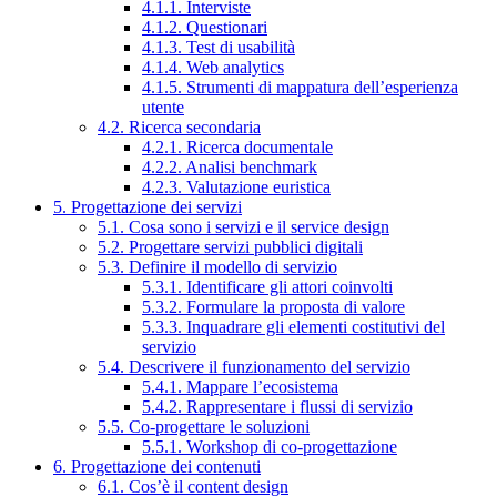
4.1.1. Interviste
4.1.2. Questionari
4.1.3. Test di usabilità
4.1.4. Web analytics
4.1.5. Strumenti di mappatura dell’esperienza
utente
4.2. Ricerca secondaria
4.2.1. Ricerca documentale
4.2.2. Analisi benchmark
4.2.3. Valutazione euristica
5. Progettazione dei servizi
5.1. Cosa sono i servizi e il service design
5.2. Progettare servizi pubblici digitali
5.3. Definire il modello di servizio
5.3.1. Identificare gli attori coinvolti
5.3.2. Formulare la proposta di valore
5.3.3. Inquadrare gli elementi costitutivi del
servizio
5.4. Descrivere il funzionamento del servizio
5.4.1. Mappare l’ecosistema
5.4.2. Rappresentare i flussi di servizio
5.5. Co-progettare le soluzioni
5.5.1. Workshop di co-progettazione
6. Progettazione dei contenuti
6.1. Cos’è il content design