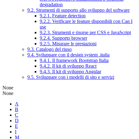
degradation
9.2. Strumenti di supporto allo sviluppo del software
9.2.1. Feature detection
9.2.2. Verificare le feature disponibili con Can I
use
9.2.3. Strumenti e risorse per CSS e JavaScript
9.2.4. Supporto browser
9.2.5. Misurare le prestazioni
9.3. Catalogo del riuso
9.4. Sviluppare con il design system .italia
9.4.1. Il framework Bootstrap Italia
9.4.2. Il kit di sviluppo React
9.4.3. Il kit di sviluppo Angular
9.5. Sviluppare con i modelli di sito e servizi
None
None
A
B
C
D
E
I
M