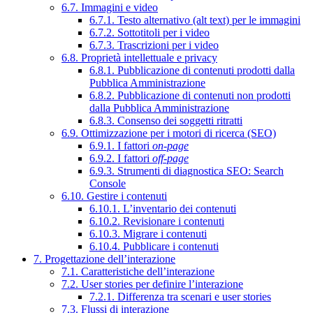
6.7. Immagini e video
6.7.1. Testo alternativo (alt text) per le immagini
6.7.2. Sottotitoli per i video
6.7.3. Trascrizioni per i video
6.8. Proprietà intellettuale e privacy
6.8.1. Pubblicazione di contenuti prodotti dalla
Pubblica Amministrazione
6.8.2. Pubblicazione di contenuti non prodotti
dalla Pubblica Amministrazione
6.8.3. Consenso dei soggetti ritratti
6.9. Ottimizzazione per i motori di ricerca (SEO)
6.9.1. I fattori
on-page
6.9.2. I fattori
off-page
6.9.3. Strumenti di diagnostica SEO: Search
Console
6.10. Gestire i contenuti
6.10.1. L’inventario dei contenuti
6.10.2. Revisionare i contenuti
6.10.3. Migrare i contenuti
6.10.4. Pubblicare i contenuti
7. Progettazione dell’interazione
7.1. Caratteristiche dell’interazione
7.2. User stories per definire l’interazione
7.2.1. Differenza tra scenari e user stories
7.3. Flussi di interazione