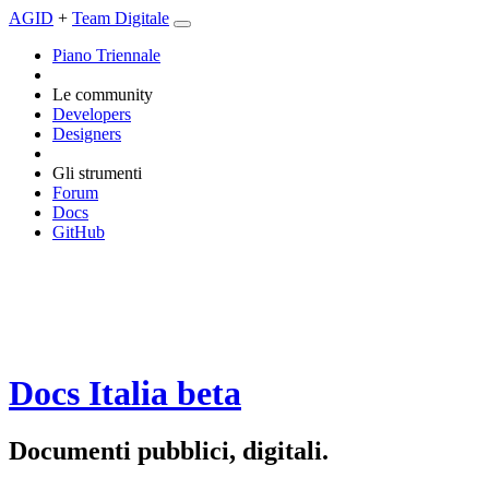
AGID
+
Team Digitale
Piano Triennale
Le community
Developers
Designers
Gli strumenti
Forum
Docs
GitHub
Docs Italia
beta
Documenti pubblici, digitali.