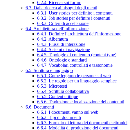
6.2.4. Ricerca sui forum
6.3. Dalla ricerca ai bisogni degli utenti
6.3.1. User stories per definire i contenuti
6.3.2. Job stories per definire i contenuti
6.3.3. Criteri di accettazione
6.4. Architettura dell’informazione
6.4.1. Definire l’architettura dell’informazione
6.4.2. Alberatura
6.4.3. Flussi di interazione
6.4.4. Sistemi di navigazione
6.4.5. Tipologie di contenuto (content type)
6.4.6. Ontologie e standard
6.4.7. Vocabolari controllati e tassonomie
6.5. Scrittura e linguaggio
6.5.1. Come leggono le persone sul web
6.5.2. Le regole per un linguaggio semplice
6.5.3. Microtesti
6.5.4. Scrittura collaborativa
6.5.5. Content critique
6.5.6. Traduzione e localizzazione dei contenuti
6.6. Documenti
6.6.1. I documenti vanno sul web
6.6.2. Tipi di documenti
6.6.3. Formato di lettura dei documenti elettronici
6.6.4. Modalità di produzione dei documenti