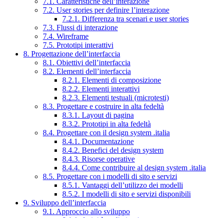
7.1. Caratteristiche dell’interazione
7.2. User stories per definire l’interazione
7.2.1. Differenza tra scenari e user stories
7.3. Flussi di interazione
7.4. Wireframe
7.5. Prototipi interattivi
8. Progettazione dell’interfaccia
8.1. Obiettivi dell’interfaccia
8.2. Elementi dell’interfaccia
8.2.1. Elementi di composizione
8.2.2. Elementi interattivi
8.2.3. Elementi testuali (microtesti)
8.3. Progettare e costruire in alta fedeltà
8.3.1. Layout di pagina
8.3.2. Prototipi in alta fedeltà
8.4. Progettare con il design system .italia
8.4.1. Documentazione
8.4.2. Benefici del design system
8.4.3. Risorse operative
8.4.4. Come contribuire al design system .italia
8.5. Progettare con i modelli di sito e servizi
8.5.1. Vantaggi dell’utilizzo dei modelli
8.5.2. I modelli di sito e servizi disponibili
9. Sviluppo dell’interfaccia
9.1. Approccio allo sviluppo