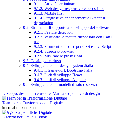
9.1.1. Attività preliminari
9.1.2. Web design responsivo e accessibile
9.1.3. Mobile first
9.1.4. Progressive enhancement e Graceful
degradation
9.2. Strumenti di supporto allo sviluppo del software
9.2.1. Feature detection
9.2.2. Verificare le feature disponibili con Can I
use
9.2.3. Strumenti e risorse per CSS e JavaScript
9.2.4. Supporto browser
9.2.5. Misurare le prestazioni
9.3. Catalogo del riuso
9.4. Sviluppare con il design system .italia
9.4.1. Il framework Bootstrap Italia
9.4.2. Il kit di sviluppo React
9.4.3. Il kit di sviluppo Angular
9.5. Sviluppare con i modelli di sito e servizi
1. Scopo, destinatari e uso del Manuale operativo di design
Team per la Trasformazione Digitale
in collaborazione con
Agenzia per l'Italia Digitale