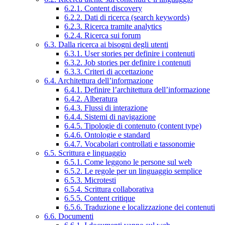
6.2.1. Content discovery
6.2.2. Dati di ricerca (search keywords)
6.2.3. Ricerca tramite analytics
6.2.4. Ricerca sui forum
6.3. Dalla ricerca ai bisogni degli utenti
6.3.1. User stories per definire i contenuti
6.3.2. Job stories per definire i contenuti
6.3.3. Criteri di accettazione
6.4. Architettura dell’informazione
6.4.1. Definire l’architettura dell’informazione
6.4.2. Alberatura
6.4.3. Flussi di interazione
6.4.4. Sistemi di navigazione
6.4.5. Tipologie di contenuto (content type)
6.4.6. Ontologie e standard
6.4.7. Vocabolari controllati e tassonomie
6.5. Scrittura e linguaggio
6.5.1. Come leggono le persone sul web
6.5.2. Le regole per un linguaggio semplice
6.5.3. Microtesti
6.5.4. Scrittura collaborativa
6.5.5. Content critique
6.5.6. Traduzione e localizzazione dei contenuti
6.6. Documenti