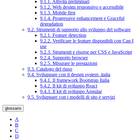
9.1.1. Attività preliminari
9.1.2. Web design responsivo e accessibile
9.1.3. Mobile first
9.1.4. Progressive enhancement e Graceful
degradation
9.2. Strumenti di supporto allo sviluppo del software
9.2.1. Feature detection
9.2.2. Verificare le feature disponibili con Can I
use
9.2.3. Strumenti e risorse per CSS e JavaScript
9.2.4. Supporto browser
9.2.5. Misurare le prestazioni
9.3. Catalogo del riuso
9.4. Sviluppare con il design system .italia
9.4.1. Il framework Bootstrap Italia
9.4.2. Il kit di sviluppo React
9.4.3. Il kit di sviluppo Angular
9.5. Sviluppare con i modelli di sito e servizi
glossario
A
B
C
D