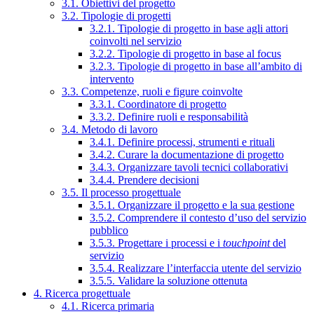
3.1. Obiettivi del progetto
3.2. Tipologie di progetti
3.2.1. Tipologie di progetto in base agli attori
coinvolti nel servizio
3.2.2. Tipologie di progetto in base al focus
3.2.3. Tipologie di progetto in base all’ambito di
intervento
3.3. Competenze, ruoli e figure coinvolte
3.3.1. Coordinatore di progetto
3.3.2. Definire ruoli e responsabilità
3.4. Metodo di lavoro
3.4.1. Definire processi, strumenti e rituali
3.4.2. Curare la documentazione di progetto
3.4.3. Organizzare tavoli tecnici collaborativi
3.4.4. Prendere decisioni
3.5. Il processo progettuale
3.5.1. Organizzare il progetto e la sua gestione
3.5.2. Comprendere il contesto d’uso del servizio
pubblico
3.5.3. Progettare i processi e i
touchpoint
del
servizio
3.5.4. Realizzare l’interfaccia utente del servizio
3.5.5. Validare la soluzione ottenuta
4. Ricerca progettuale
4.1. Ricerca primaria