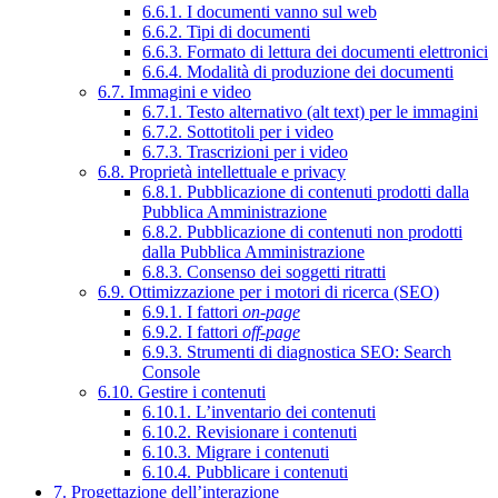
6.6.1. I documenti vanno sul web
6.6.2. Tipi di documenti
6.6.3. Formato di lettura dei documenti elettronici
6.6.4. Modalità di produzione dei documenti
6.7. Immagini e video
6.7.1. Testo alternativo (alt text) per le immagini
6.7.2. Sottotitoli per i video
6.7.3. Trascrizioni per i video
6.8. Proprietà intellettuale e privacy
6.8.1. Pubblicazione di contenuti prodotti dalla
Pubblica Amministrazione
6.8.2. Pubblicazione di contenuti non prodotti
dalla Pubblica Amministrazione
6.8.3. Consenso dei soggetti ritratti
6.9. Ottimizzazione per i motori di ricerca (SEO)
6.9.1. I fattori
on-page
6.9.2. I fattori
off-page
6.9.3. Strumenti di diagnostica SEO: Search
Console
6.10. Gestire i contenuti
6.10.1. L’inventario dei contenuti
6.10.2. Revisionare i contenuti
6.10.3. Migrare i contenuti
6.10.4. Pubblicare i contenuti
7. Progettazione dell’interazione