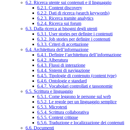
6.2. Ricerca utente sui contenuti e il linguaggio
6.2.1. Content discovery
6.2.2. Dati di ricerca (search keywords)
6.2.3. Ricerca tramite analytics
6.2.4. Ricerca sui forum
6.3. Dalla ricerca ai bisogni degli utenti
6.3.1. User stories per definire i contenuti
6.3.2. Job stories per definire i contenuti
6.3.3. Criteri di accettazione
6.4. Architettura dell’informazione
6.4.1. Definire l’architettura dell’informazione
6.4.2. Alberatura
6.4.3. Flussi di interazione
6.4.4. Sistemi di navigazione
6.4.5. Tipologie di contenuto (content type)
6.4.6. Ontologie e standard
6.4.7. Vocabolari controllati e tassonomie
6.5. Scrittura e linguaggio
6.5.1. Come leggono le persone sul web
6.5.2. Le regole per un linguaggio semplice
6.5.3. Microtesti
6.5.4. Scrittura collaborativa
6.5.5. Content critique
6.5.6. Traduzione e localizzazione dei contenuti
6.6. Documenti