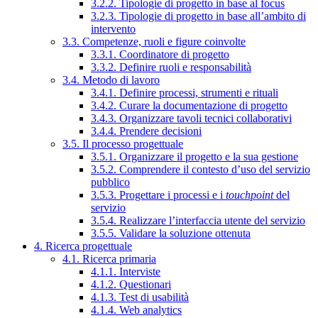
3.2.2. Tipologie di progetto in base al focus
3.2.3. Tipologie di progetto in base all’ambito di
intervento
3.3. Competenze, ruoli e figure coinvolte
3.3.1. Coordinatore di progetto
3.3.2. Definire ruoli e responsabilità
3.4. Metodo di lavoro
3.4.1. Definire processi, strumenti e rituali
3.4.2. Curare la documentazione di progetto
3.4.3. Organizzare tavoli tecnici collaborativi
3.4.4. Prendere decisioni
3.5. Il processo progettuale
3.5.1. Organizzare il progetto e la sua gestione
3.5.2. Comprendere il contesto d’uso del servizio
pubblico
3.5.3. Progettare i processi e i
touchpoint
del
servizio
3.5.4. Realizzare l’interfaccia utente del servizio
3.5.5. Validare la soluzione ottenuta
4. Ricerca progettuale
4.1. Ricerca primaria
4.1.1. Interviste
4.1.2. Questionari
4.1.3. Test di usabilità
4.1.4. Web analytics