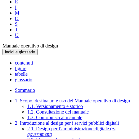
E
I
M
O
S
T
U
Manuale operativo di design
indici e glossario
contenuti
figure
tabelle
glossario
Sommario
1. Scopo, destinatari e uso del Manuale operativo di design
1.1. Versionamento e storico
1.2. Consultazione del manuale
1.3. Contribuisci al manuale
2. Introduzione al design per i servizi pubblici digitali
2.1. Design per l’amministrazione digitale (
e-
government
)