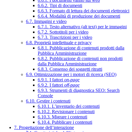
6.6.1. I documenti vanno sul web
6.6.2. Tipi di documenti
6.6.3. Formato di lettura dei documenti elettronici
6.6.4. Modalità di produzione dei documenti
6.7. Immagini e video
6.7.1. Testo alternativo (alt text) per le immagini
6.7.2. Sottotitoli per i video
6.7.3. Trascrizioni per i video
6.8. Proprietà intellettuale e privacy
6.8.1. Pubblicazione di contenuti prodotti dalla
Pubblica Amministrazione
6.8.2. Pubblicazione di contenuti non prodotti
dalla Pubblica Amministrazione
6.8.3. Consenso dei soggetti ritratti
6.9. Ottimizzazione per i motori di ricerca (SEO)
6.9.1. I fattori
on-page
6.9.2. I fattori
off-page
6.9.3. Strumenti di diagnostica SEO: Search
Console
6.10. Gestire i contenuti
6.10.1. L’inventario dei contenuti
6.10.2. Revisionare i contenuti
6.10.3. Migrare i contenuti
6.10.4. Pubblicare i contenuti
7. Progettazione dell’interazione