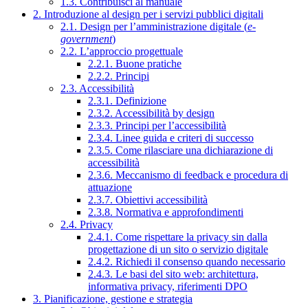
1.3. Contribuisci al manuale
2. Introduzione al design per i servizi pubblici digitali
2.1. Design per l’amministrazione digitale (
e-
government
)
2.2. L’approccio progettuale
2.2.1. Buone pratiche
2.2.2. Principi
2.3. Accessibilità
2.3.1. Definizione
2.3.2. Accessibilità by design
2.3.3. Principi per l’accessibilità
2.3.4. Linee guida e criteri di successo
2.3.5. Come rilasciare una dichiarazione di
accessibilità
2.3.6. Meccanismo di feedback e procedura di
attuazione
2.3.7. Obiettivi accessibilità
2.3.8. Normativa e approfondimenti
2.4. Privacy
2.4.1. Come rispettare la privacy sin dalla
progettazione di un sito o servizio digitale
2.4.2. Richiedi il consenso quando necessario
2.4.3. Le basi del sito web: architettura,
informativa privacy, riferimenti DPO
3. Pianificazione, gestione e strategia