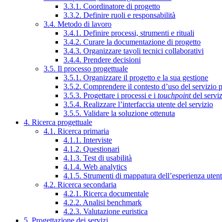
3.3.1. Coordinatore di progetto
3.3.2. Definire ruoli e responsabilità
3.4. Metodo di lavoro
3.4.1. Definire processi, strumenti e rituali
3.4.2. Curare la documentazione di progetto
3.4.3. Organizzare tavoli tecnici collaborativi
3.4.4. Prendere decisioni
3.5. Il processo progettuale
3.5.1. Organizzare il progetto e la sua gestione
3.5.2. Comprendere il contesto d’uso del servizio 
3.5.3. Progettare i processi e i
touchpoint
del servi
3.5.4. Realizzare l’interfaccia utente del servizio
3.5.5. Validare la soluzione ottenuta
4. Ricerca progettuale
4.1. Ricerca primaria
4.1.1. Interviste
4.1.2. Questionari
4.1.3. Test di usabilità
4.1.4. Web analytics
4.1.5. Strumenti di mappatura dell’esperienza uten
4.2. Ricerca secondaria
4.2.1. Ricerca documentale
4.2.2. Analisi benchmark
4.2.3. Valutazione euristica
5. Progettazione dei servizi