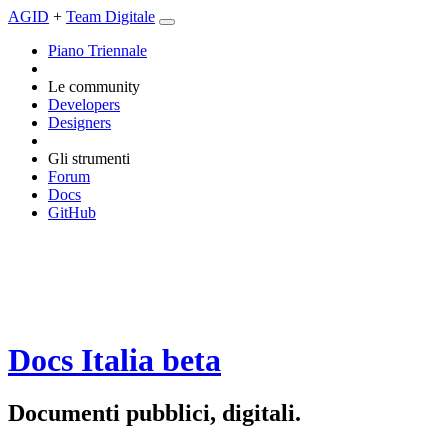
AGID
+
Team Digitale
Piano Triennale
Le community
Developers
Designers
Gli strumenti
Forum
Docs
GitHub
Docs Italia
beta
Documenti pubblici, digitali.