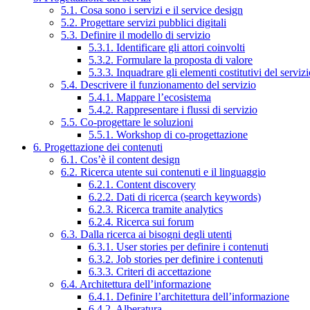
5.1. Cosa sono i servizi e il service design
5.2. Progettare servizi pubblici digitali
5.3. Definire il modello di servizio
5.3.1. Identificare gli attori coinvolti
5.3.2. Formulare la proposta di valore
5.3.3. Inquadrare gli elementi costitutivi del serviz
5.4. Descrivere il funzionamento del servizio
5.4.1. Mappare l’ecosistema
5.4.2. Rappresentare i flussi di servizio
5.5. Co-progettare le soluzioni
5.5.1. Workshop di co-progettazione
6. Progettazione dei contenuti
6.1. Cos’è il content design
6.2. Ricerca utente sui contenuti e il linguaggio
6.2.1. Content discovery
6.2.2. Dati di ricerca (search keywords)
6.2.3. Ricerca tramite analytics
6.2.4. Ricerca sui forum
6.3. Dalla ricerca ai bisogni degli utenti
6.3.1. User stories per definire i contenuti
6.3.2. Job stories per definire i contenuti
6.3.3. Criteri di accettazione
6.4. Architettura dell’informazione
6.4.1. Definire l’architettura dell’informazione
6.4.2. Alberatura