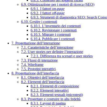
6.8.3. Consenso dei soggetti ritratti
6.9. Ottimizzazione per i motori di ricerca (SEO)
6.9.1. I fattori
on-page
6.9.2. I fattori
off-page
6.9.3. Strumenti di diagnostica SEO: Search Cons
6.10. Gestire i contenuti
6.10.1. L’inventario dei contenuti
6.10.2. Revisionare i contenuti
6.10.3. Migrare i contenuti
6.10.4. Pubblicare i contenuti
7. Progettazione dell’interazione
7.1. Caratteristiche dell’interazione
7.2. User stories per definire l’interazione
7.2.1. Differenza tra scenari e user stories
7.3. Flussi di interazione
7.4. Wireframe
7.5. Prototipi interattivi
8. Progettazione dell’interfaccia
8.1. Obiettivi dell’interfaccia
8.2. Elementi dell’interfaccia
8.2.1. Elementi di composizione
8.2.2. Elementi interattivi
8.2.3. Elementi testuali (microtesti)
8.3. Progettare e costruire in alta fedeltà
8.3.1. Layout di pagina