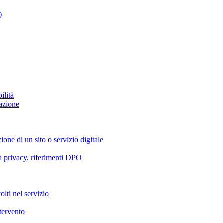
)
ilità
azione
ione di un sito o servizio digitale
va privacy, riferimenti DPO
olti nel servizio
ntervento