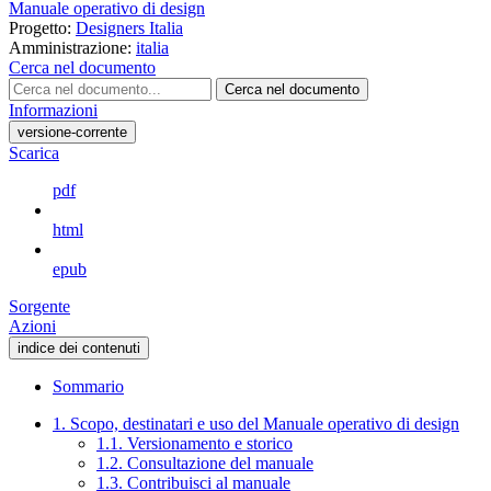
Manuale operativo di design
Progetto:
Designers Italia
Amministrazione:
italia
Cerca nel documento
Cerca nel documento
Informazioni
versione-corrente
Scarica
pdf
html
epub
Sorgente
Azioni
indice dei contenuti
Sommario
1. Scopo, destinatari e uso del Manuale operativo di design
1.1. Versionamento e storico
1.2. Consultazione del manuale
1.3. Contribuisci al manuale