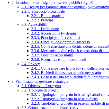
2. Introduzione al design per i servizi pubblici digitali
2.1. Design per l’amministrazione digitale (
e-government
2.2. L’approccio progettuale
2.2.1. Buone pratiche
2.2.2. Principi
2.3. Accessibilità
2.3.1. Definizione
2.3.2. Accessibilità by design
2.3.3. Principi per l’accessibilità
2.3.4. Linee guida e criteri di successo
2.3.5. Come rilasciare una dichiarazione di accessib
2.3.6. Meccanismo di feedback e procedura di attu
2.3.7. Obiettivi accessibilità
2.3.8. Normativa e approfondimenti
2.4. Privacy
2.4.1. Come rispettare la privacy sin dalla progettaz
2.4.2. Richiedi il consenso quando necessario
2.4.3. Le basi del sito web: architettura, informati
3. Pianificazione, gestione e strategia
3.1. Obiettivi del progetto
3.2. Tipologie di progetti
3.2.1. Tipologie di progetto in base agli attori coinv
3.2.2. Tipologie di progetto in base al focus
3.2.3. Tipologie di progetto in base all’ambito di i
3.3. Competenze, ruoli e figure coinvolte