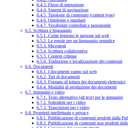
6.4.3. Flussi di interazione
6.4.4. Sistemi di navigazione
6.4.5. Tipologie di contenuto (content type)
6.4.6. Ontologie e standard
6.4.7. Vocabolari controllati e tassonomie
6.5. Scrittura e linguaggio
6.5.1. Come leggono le persone sul web
6.5.2. Le regole per un linguaggio semplice
6.5.3. Microtesti
6.5.4. Scrittura collaborativa
6.5.5. Content critique
6.5.6. Traduzione e localizzazione dei contenuti
6.6. Documenti
6.6.1. I documenti vanno sul web
6.6.2. Tipi di documenti
6.6.3. Formato di lettura dei documenti elettronici
6.6.4. Modalità di produzione dei documenti
6.7. Immagini e video
6.7.1. Testo alternativo (alt text) per le immagini
6.7.2. Sottotitoli per i video
6.7.3. Trascrizioni per i video
6.8. Proprietà intellettuale e privacy
6.8.1. Pubblicazione di contenuti prodotti dalla P
6.8.2. Pubblicazione di contenuti non prodotti dal