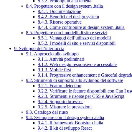
8.3.2. Prototipi in alta fedeltà
8.4. Progettare con il design system .italia
8.4.1. Documentazione
8.4.2. Benefici del design system
8.4.3. Risorse operative
8.4.4. Come contribuire al design system .italia
8.5. Progettare con i modelli di sito e servizi
8.5.1. Vantaggi dell’utilizzo dei modelli
8.5.2. I modelli di sito e servizi disponibili
9. Sviluppo dell’interfaccia
9.1. Approccio allo sviluppo
9.1.1. Attività preliminari
9.1.2. Web design responsivo e accessibile
9.1.3. Mobile first
9.1.4. Progressive enhancement e Graceful degrad
9.2. Strumenti di supporto allo sviluppo del software
9.2.1. Feature detection
9.2.2. Verificare le feature disponibili con Can I us
9.2.3. Strumenti e risorse per CSS e JavaScript
9.2.4. Supporto browser
9.2.5. Misurare le prestazioni
9.3. Catalogo del riuso
9.4. Sviluppare con il design system .italia
9.4.1. Il framework Bootstrap Italia
9.4.2. Il kit di sviluppo React