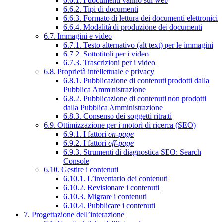
6.6.1. I documenti vanno sul web
6.6.2. Tipi di documenti
6.6.3. Formato di lettura dei documenti elettronici
6.6.4. Modalità di produzione dei documenti
6.7. Immagini e video
6.7.1. Testo alternativo (alt text) per le immagini
6.7.2. Sottotitoli per i video
6.7.3. Trascrizioni per i video
6.8. Proprietà intellettuale e privacy
6.8.1. Pubblicazione di contenuti prodotti dalla
Pubblica Amministrazione
6.8.2. Pubblicazione di contenuti non prodotti
dalla Pubblica Amministrazione
6.8.3. Consenso dei soggetti ritratti
6.9. Ottimizzazione per i motori di ricerca (SEO)
6.9.1. I fattori
on-page
6.9.2. I fattori
off-page
6.9.3. Strumenti di diagnostica SEO: Search
Console
6.10. Gestire i contenuti
6.10.1. L’inventario dei contenuti
6.10.2. Revisionare i contenuti
6.10.3. Migrare i contenuti
6.10.4. Pubblicare i contenuti
7. Progettazione dell’interazione