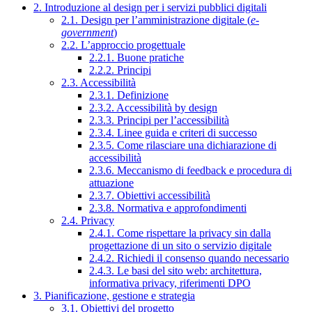
2. Introduzione al design per i servizi pubblici digitali
2.1. Design per l’amministrazione digitale (
e-
government
)
2.2. L’approccio progettuale
2.2.1. Buone pratiche
2.2.2. Principi
2.3. Accessibilità
2.3.1. Definizione
2.3.2. Accessibilità by design
2.3.3. Principi per l’accessibilità
2.3.4. Linee guida e criteri di successo
2.3.5. Come rilasciare una dichiarazione di
accessibilità
2.3.6. Meccanismo di feedback e procedura di
attuazione
2.3.7. Obiettivi accessibilità
2.3.8. Normativa e approfondimenti
2.4. Privacy
2.4.1. Come rispettare la privacy sin dalla
progettazione di un sito o servizio digitale
2.4.2. Richiedi il consenso quando necessario
2.4.3. Le basi del sito web: architettura,
informativa privacy, riferimenti DPO
3. Pianificazione, gestione e strategia
3.1. Obiettivi del progetto