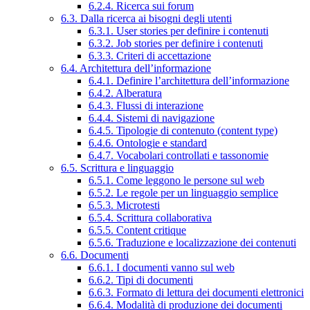
6.2.4. Ricerca sui forum
6.3. Dalla ricerca ai bisogni degli utenti
6.3.1. User stories per definire i contenuti
6.3.2. Job stories per definire i contenuti
6.3.3. Criteri di accettazione
6.4. Architettura dell’informazione
6.4.1. Definire l’architettura dell’informazione
6.4.2. Alberatura
6.4.3. Flussi di interazione
6.4.4. Sistemi di navigazione
6.4.5. Tipologie di contenuto (content type)
6.4.6. Ontologie e standard
6.4.7. Vocabolari controllati e tassonomie
6.5. Scrittura e linguaggio
6.5.1. Come leggono le persone sul web
6.5.2. Le regole per un linguaggio semplice
6.5.3. Microtesti
6.5.4. Scrittura collaborativa
6.5.5. Content critique
6.5.6. Traduzione e localizzazione dei contenuti
6.6. Documenti
6.6.1. I documenti vanno sul web
6.6.2. Tipi di documenti
6.6.3. Formato di lettura dei documenti elettronici
6.6.4. Modalità di produzione dei documenti