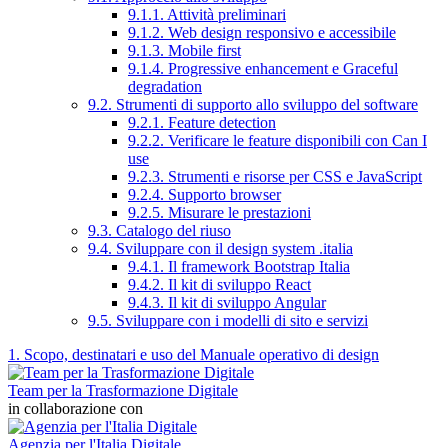
9.1.1. Attività preliminari
9.1.2. Web design responsivo e accessibile
9.1.3. Mobile first
9.1.4. Progressive enhancement e Graceful
degradation
9.2. Strumenti di supporto allo sviluppo del software
9.2.1. Feature detection
9.2.2. Verificare le feature disponibili con Can I
use
9.2.3. Strumenti e risorse per CSS e JavaScript
9.2.4. Supporto browser
9.2.5. Misurare le prestazioni
9.3. Catalogo del riuso
9.4. Sviluppare con il design system .italia
9.4.1. Il framework Bootstrap Italia
9.4.2. Il kit di sviluppo React
9.4.3. Il kit di sviluppo Angular
9.5. Sviluppare con i modelli di sito e servizi
1. Scopo, destinatari e uso del Manuale operativo di design
Team per la Trasformazione Digitale
in collaborazione con
Agenzia per l'Italia Digitale