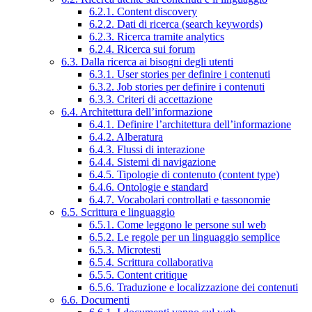
6.2.1. Content discovery
6.2.2. Dati di ricerca (search keywords)
6.2.3. Ricerca tramite analytics
6.2.4. Ricerca sui forum
6.3. Dalla ricerca ai bisogni degli utenti
6.3.1. User stories per definire i contenuti
6.3.2. Job stories per definire i contenuti
6.3.3. Criteri di accettazione
6.4. Architettura dell’informazione
6.4.1. Definire l’architettura dell’informazione
6.4.2. Alberatura
6.4.3. Flussi di interazione
6.4.4. Sistemi di navigazione
6.4.5. Tipologie di contenuto (content type)
6.4.6. Ontologie e standard
6.4.7. Vocabolari controllati e tassonomie
6.5. Scrittura e linguaggio
6.5.1. Come leggono le persone sul web
6.5.2. Le regole per un linguaggio semplice
6.5.3. Microtesti
6.5.4. Scrittura collaborativa
6.5.5. Content critique
6.5.6. Traduzione e localizzazione dei contenuti
6.6. Documenti