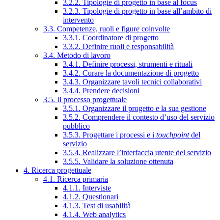
3.2.2. Tipologie di progetto in base al focus
3.2.3. Tipologie di progetto in base all’ambito di
intervento
3.3. Competenze, ruoli e figure coinvolte
3.3.1. Coordinatore di progetto
3.3.2. Definire ruoli e responsabilità
3.4. Metodo di lavoro
3.4.1. Definire processi, strumenti e rituali
3.4.2. Curare la documentazione di progetto
3.4.3. Organizzare tavoli tecnici collaborativi
3.4.4. Prendere decisioni
3.5. Il processo progettuale
3.5.1. Organizzare il progetto e la sua gestione
3.5.2. Comprendere il contesto d’uso del servizio
pubblico
3.5.3. Progettare i processi e i
touchpoint
del
servizio
3.5.4. Realizzare l’interfaccia utente del servizio
3.5.5. Validare la soluzione ottenuta
4. Ricerca progettuale
4.1. Ricerca primaria
4.1.1. Interviste
4.1.2. Questionari
4.1.3. Test di usabilità
4.1.4. Web analytics