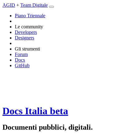
AGID
+
Team Digitale
Piano Triennale
Le community
Developers
Designers
Gli strumenti
Forum
Docs
GitHub
Docs Italia
beta
Documenti pubblici, digitali.