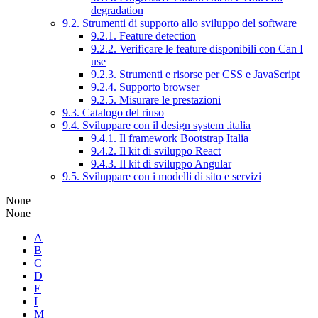
degradation
9.2. Strumenti di supporto allo sviluppo del software
9.2.1. Feature detection
9.2.2. Verificare le feature disponibili con Can I
use
9.2.3. Strumenti e risorse per CSS e JavaScript
9.2.4. Supporto browser
9.2.5. Misurare le prestazioni
9.3. Catalogo del riuso
9.4. Sviluppare con il design system .italia
9.4.1. Il framework Bootstrap Italia
9.4.2. Il kit di sviluppo React
9.4.3. Il kit di sviluppo Angular
9.5. Sviluppare con i modelli di sito e servizi
None
None
A
B
C
D
E
I
M