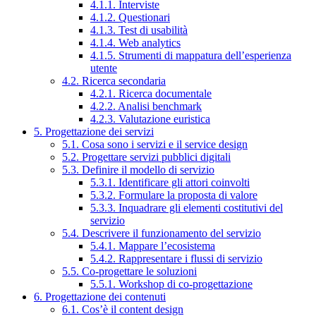
4.1.1. Interviste
4.1.2. Questionari
4.1.3. Test di usabilità
4.1.4. Web analytics
4.1.5. Strumenti di mappatura dell’esperienza
utente
4.2. Ricerca secondaria
4.2.1. Ricerca documentale
4.2.2. Analisi benchmark
4.2.3. Valutazione euristica
5. Progettazione dei servizi
5.1. Cosa sono i servizi e il service design
5.2. Progettare servizi pubblici digitali
5.3. Definire il modello di servizio
5.3.1. Identificare gli attori coinvolti
5.3.2. Formulare la proposta di valore
5.3.3. Inquadrare gli elementi costitutivi del
servizio
5.4. Descrivere il funzionamento del servizio
5.4.1. Mappare l’ecosistema
5.4.2. Rappresentare i flussi di servizio
5.5. Co-progettare le soluzioni
5.5.1. Workshop di co-progettazione
6. Progettazione dei contenuti
6.1. Cos’è il content design