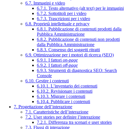
6.7. Immagini e video
6.7.1. Testo alternativo (alt text) per le immagini
6.7.2. Sottotitoli per i video
6.7.3. Trascrizioni per i video
6.8. Proprietà intellettuale e privacy
6.8.1. Pubblicazione di contenuti prodotti dalla
Pubblica Amministrazione
6.8.2. Pubblicazione di contenuti non prodotti
dalla Pubblica Amministrazione
6.8.3. Consenso dei soggetti ritratti
6.9. Ottimizzazione per i motori di ricerca (SEO)
6.9.1. I fattori
on-page
6.9.2. I fattori
off-page
6.9.3. Strumenti di diagnostica SEO: Search
Console
6.10. Gestire i contenuti
6.10.1. L’inventario dei contenuti
6.10.2. Revisionare i contenuti
6.10.3. Migrare i contenuti
6.10.4. Pubblicare i contenuti
7. Progettazione dell’interazione
7.1. Caratteristiche dell’interazione
7.2. User stories per definire l’interazione
7.2.1. Differenza tra scenari e user stories
7.3. Flussi di interazione