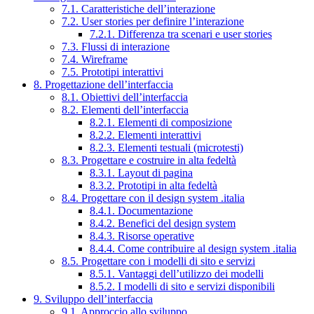
7.1. Caratteristiche dell’interazione
7.2. User stories per definire l’interazione
7.2.1. Differenza tra scenari e user stories
7.3. Flussi di interazione
7.4. Wireframe
7.5. Prototipi interattivi
8. Progettazione dell’interfaccia
8.1. Obiettivi dell’interfaccia
8.2. Elementi dell’interfaccia
8.2.1. Elementi di composizione
8.2.2. Elementi interattivi
8.2.3. Elementi testuali (microtesti)
8.3. Progettare e costruire in alta fedeltà
8.3.1. Layout di pagina
8.3.2. Prototipi in alta fedeltà
8.4. Progettare con il design system .italia
8.4.1. Documentazione
8.4.2. Benefici del design system
8.4.3. Risorse operative
8.4.4. Come contribuire al design system .italia
8.5. Progettare con i modelli di sito e servizi
8.5.1. Vantaggi dell’utilizzo dei modelli
8.5.2. I modelli di sito e servizi disponibili
9. Sviluppo dell’interfaccia
9.1. Approccio allo sviluppo