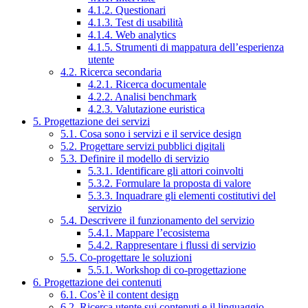
4.1.2. Questionari
4.1.3. Test di usabilità
4.1.4. Web analytics
4.1.5. Strumenti di mappatura dell’esperienza
utente
4.2. Ricerca secondaria
4.2.1. Ricerca documentale
4.2.2. Analisi benchmark
4.2.3. Valutazione euristica
5. Progettazione dei servizi
5.1. Cosa sono i servizi e il service design
5.2. Progettare servizi pubblici digitali
5.3. Definire il modello di servizio
5.3.1. Identificare gli attori coinvolti
5.3.2. Formulare la proposta di valore
5.3.3. Inquadrare gli elementi costitutivi del
servizio
5.4. Descrivere il funzionamento del servizio
5.4.1. Mappare l’ecosistema
5.4.2. Rappresentare i flussi di servizio
5.5. Co-progettare le soluzioni
5.5.1. Workshop di co-progettazione
6. Progettazione dei contenuti
6.1. Cos’è il content design
6.2. Ricerca utente sui contenuti e il linguaggio