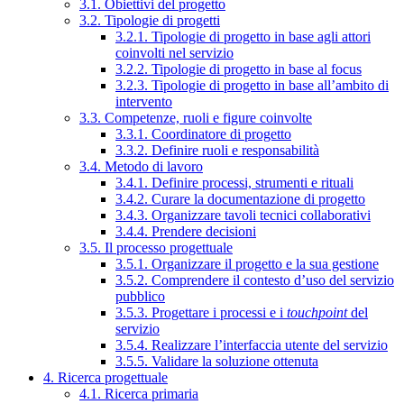
3.1. Obiettivi del progetto
3.2. Tipologie di progetti
3.2.1. Tipologie di progetto in base agli attori
coinvolti nel servizio
3.2.2. Tipologie di progetto in base al focus
3.2.3. Tipologie di progetto in base all’ambito di
intervento
3.3. Competenze, ruoli e figure coinvolte
3.3.1. Coordinatore di progetto
3.3.2. Definire ruoli e responsabilità
3.4. Metodo di lavoro
3.4.1. Definire processi, strumenti e rituali
3.4.2. Curare la documentazione di progetto
3.4.3. Organizzare tavoli tecnici collaborativi
3.4.4. Prendere decisioni
3.5. Il processo progettuale
3.5.1. Organizzare il progetto e la sua gestione
3.5.2. Comprendere il contesto d’uso del servizio
pubblico
3.5.3. Progettare i processi e i
touchpoint
del
servizio
3.5.4. Realizzare l’interfaccia utente del servizio
3.5.5. Validare la soluzione ottenuta
4. Ricerca progettuale
4.1. Ricerca primaria