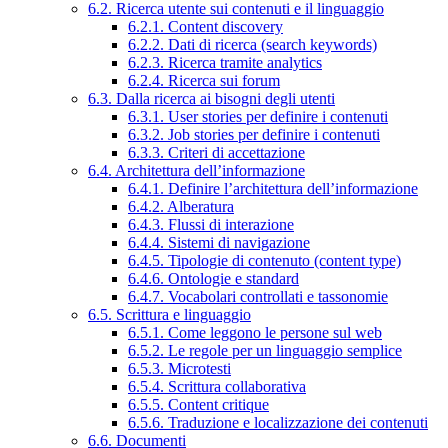
6.2. Ricerca utente sui contenuti e il linguaggio
6.2.1. Content discovery
6.2.2. Dati di ricerca (search keywords)
6.2.3. Ricerca tramite analytics
6.2.4. Ricerca sui forum
6.3. Dalla ricerca ai bisogni degli utenti
6.3.1. User stories per definire i contenuti
6.3.2. Job stories per definire i contenuti
6.3.3. Criteri di accettazione
6.4. Architettura dell’informazione
6.4.1. Definire l’architettura dell’informazione
6.4.2. Alberatura
6.4.3. Flussi di interazione
6.4.4. Sistemi di navigazione
6.4.5. Tipologie di contenuto (content type)
6.4.6. Ontologie e standard
6.4.7. Vocabolari controllati e tassonomie
6.5. Scrittura e linguaggio
6.5.1. Come leggono le persone sul web
6.5.2. Le regole per un linguaggio semplice
6.5.3. Microtesti
6.5.4. Scrittura collaborativa
6.5.5. Content critique
6.5.6. Traduzione e localizzazione dei contenuti
6.6. Documenti