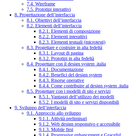
7.4. Wireframe
7.5. Prototipi interattivi
8. Progettazione dell’interfaccia
8.1. Obiettivi dell’interfaccia
8.2. Elementi dell’interfaccia
8.2.1. Elementi di composizione
8.2.2. Elementi interattivi
8.2.3. Elementi testuali (microtesti)
8.3. Progettare e costruire in alta fedeltà
8.3.1. Layout di pagina
8.3.2. Prototipi in alta fedeltà
8.4. Progettare con il design system .italia
8.4.1. Documentazione
8.4.2. Benefici del design system
8.4.3. Risorse operative
8.4.4. Come contribuire al design system .italia
8.5. Progettare con i modelli di sito e servizi
8.5.1. Vantaggi dell’utilizzo dei modelli
8.5.2. I modelli di sito e servizi disponibili
9. Sviluppo dell’interfaccia
9.1. Approccio allo sviluppo
9.1.1. Attività preliminari
9.1.2. Web design responsivo e accessibile
9.1.3. Mobile first
9.1.4. Progressive enhancement e Graceful