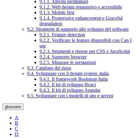
9.1.1. Attività preliminari
9.1.2. Web design responsivo e accessibile
9.1.3. Mobile first
9.1.4. Progressive enhancement e Graceful
degradation
9.2. Strumenti di supporto allo sviluppo del software
9.2.1. Feature detection
9.2.2. Verificare le feature disponibili con Can I
use
9.2.3. Strumenti e risorse per CSS e JavaScript
9.2.4. Supporto browser
9.2.5. Misurare le prestazioni
9.3. Catalogo del riuso
9.4. Sviluppare con il design system .italia
9.4.1. Il framework Bootstrap Italia
9.4.2. Il kit di sviluppo React
9.4.3. Il kit di sviluppo Angular
9.5. Sviluppare con i modelli di sito e servizi
glossario
A
B
C
D