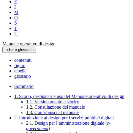
E
I
M
O
S
T
U
Manuale operativo di design
indici e glossario
contenuti
figure
tabelle
glossario
Sommario
1. Scopo, destinatari e uso del Manuale operativo di design
1.1. Versionamento e storico
1.2. Consultazione del manuale
1.3. Contribuisci al manuale
2. Introduzione al design per i servizi pubblici digitali
2.1. Design per l’amministrazione digitale (
e-
government
)