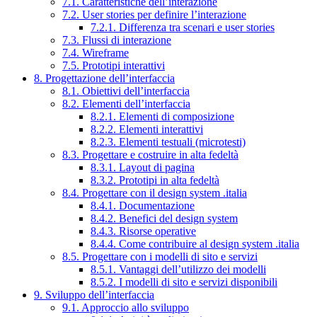
7.1. Caratteristiche dell’interazione
7.2. User stories per definire l’interazione
7.2.1. Differenza tra scenari e user stories
7.3. Flussi di interazione
7.4. Wireframe
7.5. Prototipi interattivi
8. Progettazione dell’interfaccia
8.1. Obiettivi dell’interfaccia
8.2. Elementi dell’interfaccia
8.2.1. Elementi di composizione
8.2.2. Elementi interattivi
8.2.3. Elementi testuali (microtesti)
8.3. Progettare e costruire in alta fedeltà
8.3.1. Layout di pagina
8.3.2. Prototipi in alta fedeltà
8.4. Progettare con il design system .italia
8.4.1. Documentazione
8.4.2. Benefici del design system
8.4.3. Risorse operative
8.4.4. Come contribuire al design system .italia
8.5. Progettare con i modelli di sito e servizi
8.5.1. Vantaggi dell’utilizzo dei modelli
8.5.2. I modelli di sito e servizi disponibili
9. Sviluppo dell’interfaccia
9.1. Approccio allo sviluppo