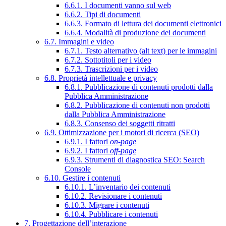
6.6.1. I documenti vanno sul web
6.6.2. Tipi di documenti
6.6.3. Formato di lettura dei documenti elettronici
6.6.4. Modalità di produzione dei documenti
6.7. Immagini e video
6.7.1. Testo alternativo (alt text) per le immagini
6.7.2. Sottotitoli per i video
6.7.3. Trascrizioni per i video
6.8. Proprietà intellettuale e privacy
6.8.1. Pubblicazione di contenuti prodotti dalla
Pubblica Amministrazione
6.8.2. Pubblicazione di contenuti non prodotti
dalla Pubblica Amministrazione
6.8.3. Consenso dei soggetti ritratti
6.9. Ottimizzazione per i motori di ricerca (SEO)
6.9.1. I fattori
on-page
6.9.2. I fattori
off-page
6.9.3. Strumenti di diagnostica SEO: Search
Console
6.10. Gestire i contenuti
6.10.1. L’inventario dei contenuti
6.10.2. Revisionare i contenuti
6.10.3. Migrare i contenuti
6.10.4. Pubblicare i contenuti
7. Progettazione dell’interazione