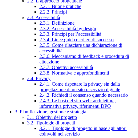
2.2. L’approccio progettuale
2.2.1. Buone pratiche
2.2.2. Principi
2.3. Accessibilità
2.3.1. Definizione
2.3.2. Accessibilità by design
2.3.3. Principi per l’accessibilità
2.3.4. Linee guida e criteri di successo
2.3.5. Come rilasciare una dichiarazione di
accessibilità
2.3.6. Meccanismo di feedback e procedura di
attuazione
2.3.7. Obiettivi accessibilità
2.3.8. Normativa e approfondimenti
2.4. Privacy
2.4.1. Come rispettare la privacy sin dalla
progettazione di un sito o servizio digitale
2.4.2. Richiedi il consenso quando necessario
2.4.3. Le basi del sito web: architettura,
informativa privacy, riferimenti DPO
3. Pianificazione, gestione e strategia
3.1. Obiettivi del progetto
3.2. Tipologie di progetti
3.2.1. Tipologie di progetto in base agli attori
coinvolti nel servizio