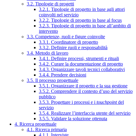
3.2. Tipologie di progetti
3.2.1. Tipologie di progetto in base agli attori
coinvolti nel servizio
3.2.2. Tipologie di progetto in base al focus
3.2.3. Tipologie di progetto in base all’ambito di
intervento
3.3. Competenze, ruoli e figure coinvolte
3.3.1. Coordinatore di progetto
3.3.2. Definire ruoli e responsabilità
3.4. Metodo di lavoro
3.4.1. Definire processi, strumenti e rituali
3.4.2. Curare la documentazione di progetto
3.4.3. Organizzare tavoli tecnici collaborativi
3.4.4. Prendere decisioni
3.5. Il processo progettuale
3.5.1. Organizzare il progetto e la sua gestione
3.5.2. Comprendere il contesto d’uso del servizio
pubblico
3.5.3. Progettare i processi e i
touchpoint
del
servizio
3.5.4. Realizzare l’interfaccia utente del servizio
3.5.5. Validare la soluzione ottenuta
4. Ricerca progettuale
4.1. Ricerca primaria
4.1.1. Interviste