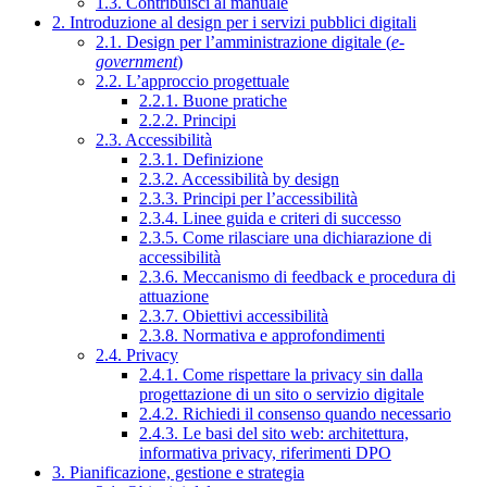
1.3. Contribuisci al manuale
2. Introduzione al design per i servizi pubblici digitali
2.1. Design per l’amministrazione digitale (
e-
government
)
2.2. L’approccio progettuale
2.2.1. Buone pratiche
2.2.2. Principi
2.3. Accessibilità
2.3.1. Definizione
2.3.2. Accessibilità by design
2.3.3. Principi per l’accessibilità
2.3.4. Linee guida e criteri di successo
2.3.5. Come rilasciare una dichiarazione di
accessibilità
2.3.6. Meccanismo di feedback e procedura di
attuazione
2.3.7. Obiettivi accessibilità
2.3.8. Normativa e approfondimenti
2.4. Privacy
2.4.1. Come rispettare la privacy sin dalla
progettazione di un sito o servizio digitale
2.4.2. Richiedi il consenso quando necessario
2.4.3. Le basi del sito web: architettura,
informativa privacy, riferimenti DPO
3. Pianificazione, gestione e strategia