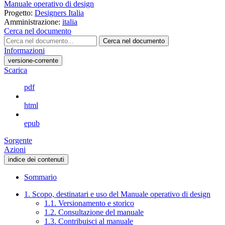
Manuale operativo di design
Progetto:
Designers Italia
Amministrazione:
italia
Cerca nel documento
Cerca nel documento
Informazioni
versione-corrente
Scarica
pdf
html
epub
Sorgente
Azioni
indice dei contenuti
Sommario
1. Scopo, destinatari e uso del Manuale operativo di design
1.1. Versionamento e storico
1.2. Consultazione del manuale
1.3. Contribuisci al manuale