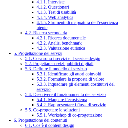
4.1.1. Interviste
4.1.2. Questionari
4.1.3. Test di usabilità
4.1.4. Web analytics
4.1.5. Strumenti di mappatura dell’esperienza
utente
4.2. Ricerca secondaria
4.2.1. Ricerca documentale
4.2.2. Analisi benchmark
4.2.3. Valutazione euristica
5. Progettazione dei servizi
5.1. Cosa sono i servizi e il service design
5.2. Progettare servizi pubblici digitali
5.3. Definire il modello di servizio
5.3.1. Identificare gli attori coinvolti
5.3.2. Formulare la proposta di valore
5.3.3. Inquadrare gli elementi costitutivi del
servizio
5.4. Descrivere il funzionamento del servizio
5.4.1. Mappare l’ecosistema
5.4.2. Rappresentare i flussi di servizio
5.5. Co-progettare le soluzioni
5.5.1. Workshop di co-progettazione
6. Progettazione dei contenuti
6.1. Cos’è il content design