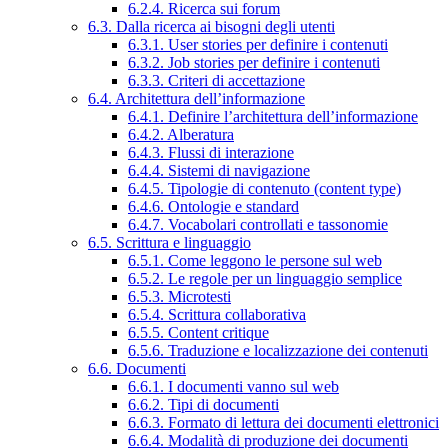
6.2.4. Ricerca sui forum
6.3. Dalla ricerca ai bisogni degli utenti
6.3.1. User stories per definire i contenuti
6.3.2. Job stories per definire i contenuti
6.3.3. Criteri di accettazione
6.4. Architettura dell’informazione
6.4.1. Definire l’architettura dell’informazione
6.4.2. Alberatura
6.4.3. Flussi di interazione
6.4.4. Sistemi di navigazione
6.4.5. Tipologie di contenuto (content type)
6.4.6. Ontologie e standard
6.4.7. Vocabolari controllati e tassonomie
6.5. Scrittura e linguaggio
6.5.1. Come leggono le persone sul web
6.5.2. Le regole per un linguaggio semplice
6.5.3. Microtesti
6.5.4. Scrittura collaborativa
6.5.5. Content critique
6.5.6. Traduzione e localizzazione dei contenuti
6.6. Documenti
6.6.1. I documenti vanno sul web
6.6.2. Tipi di documenti
6.6.3. Formato di lettura dei documenti elettronici
6.6.4. Modalità di produzione dei documenti