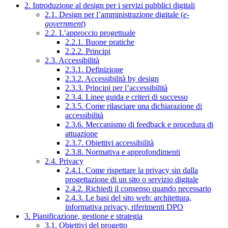
2. Introduzione al design per i servizi pubblici digitali
2.1. Design per l’amministrazione digitale (
e-
government
)
2.2. L’approccio progettuale
2.2.1. Buone pratiche
2.2.2. Principi
2.3. Accessibilità
2.3.1. Definizione
2.3.2. Accessibilità by design
2.3.3. Principi per l’accessibilità
2.3.4. Linee guida e criteri di successo
2.3.5. Come rilasciare una dichiarazione di
accessibilità
2.3.6. Meccanismo di feedback e procedura di
attuazione
2.3.7. Obiettivi accessibilità
2.3.8. Normativa e approfondimenti
2.4. Privacy
2.4.1. Come rispettare la privacy sin dalla
progettazione di un sito o servizio digitale
2.4.2. Richiedi il consenso quando necessario
2.4.3. Le basi del sito web: architettura,
informativa privacy, riferimenti DPO
3. Pianificazione, gestione e strategia
3.1. Obiettivi del progetto