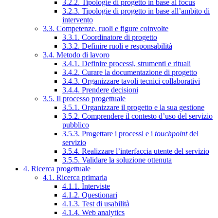
3.2.2. Tipologie di progetto in base al focus
3.2.3. Tipologie di progetto in base all’ambito di
intervento
3.3. Competenze, ruoli e figure coinvolte
3.3.1. Coordinatore di progetto
3.3.2. Definire ruoli e responsabilità
3.4. Metodo di lavoro
3.4.1. Definire processi, strumenti e rituali
3.4.2. Curare la documentazione di progetto
3.4.3. Organizzare tavoli tecnici collaborativi
3.4.4. Prendere decisioni
3.5. Il processo progettuale
3.5.1. Organizzare il progetto e la sua gestione
3.5.2. Comprendere il contesto d’uso del servizio
pubblico
3.5.3. Progettare i processi e i
touchpoint
del
servizio
3.5.4. Realizzare l’interfaccia utente del servizio
3.5.5. Validare la soluzione ottenuta
4. Ricerca progettuale
4.1. Ricerca primaria
4.1.1. Interviste
4.1.2. Questionari
4.1.3. Test di usabilità
4.1.4. Web analytics