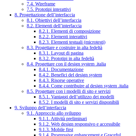
7.4. Wireframe
7.5. Prototipi interattivi
8. Progettazione dell’interfaccia
8.1. Obiettivi dell’interfaccia
8.2. Elementi dell’interfaccia
8.2.1. Elementi di composizione
8.2.2. Elementi interattivi
8.2.3. Elementi testuali (microtesti)
8.3. Progettare e costruire in alta fedeltà
8.3.1. Layout di pagina
8.3.2. Prototipi in alta fedeltà
8.4. Progettare con il design system .italia
8.4.1. Documentazione
8.4.2. Benefici del design system
8.4.3. Risorse operative
8.4.4. Come contribuire al design system .italia
8.5. Progettare con i modelli di sito e servizi
8.5.1. Vantaggi dell’utilizzo dei modelli
8.5.2. I modelli di sito e servizi disponibili
9. Sviluppo dell’interfaccia
9.1. Approccio allo sviluppo
9.1.1. Attività preliminari
9.1.2. Web design responsivo e accessibile
9.1.3. Mobile first
9.1.4. Progressive enhancement e Graceful