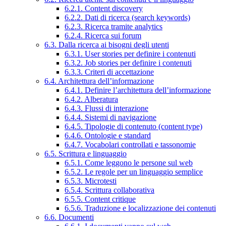
6.2.1. Content discovery
6.2.2. Dati di ricerca (search keywords)
6.2.3. Ricerca tramite analytics
6.2.4. Ricerca sui forum
6.3. Dalla ricerca ai bisogni degli utenti
6.3.1. User stories per definire i contenuti
6.3.2. Job stories per definire i contenuti
6.3.3. Criteri di accettazione
6.4. Architettura dell’informazione
6.4.1. Definire l’architettura dell’informazione
6.4.2. Alberatura
6.4.3. Flussi di interazione
6.4.4. Sistemi di navigazione
6.4.5. Tipologie di contenuto (content type)
6.4.6. Ontologie e standard
6.4.7. Vocabolari controllati e tassonomie
6.5. Scrittura e linguaggio
6.5.1. Come leggono le persone sul web
6.5.2. Le regole per un linguaggio semplice
6.5.3. Microtesti
6.5.4. Scrittura collaborativa
6.5.5. Content critique
6.5.6. Traduzione e localizzazione dei contenuti
6.6. Documenti