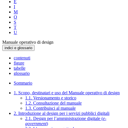
E
I
M
O
S
T
U
Manuale operativo di design
indici e glossario
contenuti
figure
tabelle
glossario
Sommario
1. Scopo, destinatari e uso del Manuale operativo di design
1.1. Versionamento e storico
1.2. Consultazione del manuale
1.3. Contribuisci al manuale
2. Introduzione al design per i servizi pubblici digitali
2.1. Design per l’amministrazione digitale (
e-
government
)