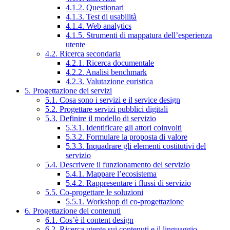
4.1.2. Questionari
4.1.3. Test di usabilità
4.1.4. Web analytics
4.1.5. Strumenti di mappatura dell’esperienza
utente
4.2. Ricerca secondaria
4.2.1. Ricerca documentale
4.2.2. Analisi benchmark
4.2.3. Valutazione euristica
5. Progettazione dei servizi
5.1. Cosa sono i servizi e il service design
5.2. Progettare servizi pubblici digitali
5.3. Definire il modello di servizio
5.3.1. Identificare gli attori coinvolti
5.3.2. Formulare la proposta di valore
5.3.3. Inquadrare gli elementi costitutivi del
servizio
5.4. Descrivere il funzionamento del servizio
5.4.1. Mappare l’ecosistema
5.4.2. Rappresentare i flussi di servizio
5.5. Co-progettare le soluzioni
5.5.1. Workshop di co-progettazione
6. Progettazione dei contenuti
6.1. Cos’è il content design
6.2. Ricerca utente sui contenuti e il linguaggio