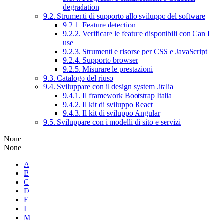
degradation
9.2. Strumenti di supporto allo sviluppo del software
9.2.1. Feature detection
9.2.2. Verificare le feature disponibili con Can I
use
9.2.3. Strumenti e risorse per CSS e JavaScript
9.2.4. Supporto browser
9.2.5. Misurare le prestazioni
9.3. Catalogo del riuso
9.4. Sviluppare con il design system .italia
9.4.1. Il framework Bootstrap Italia
9.4.2. Il kit di sviluppo React
9.4.3. Il kit di sviluppo Angular
9.5. Sviluppare con i modelli di sito e servizi
None
None
A
B
C
D
E
I
M