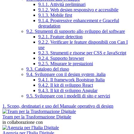
9.1.1. Attività preliminari
9.1.2. Web design responsivo e accessibile
9.1.3. Mobile first
9.1.4. Progressive enhancement e Graceful
degradation
9.2. Strumenti di supporto allo sviluppo del software
9.2.1. Feature detection
9.2.2. Verificare le feature disponibili con Can I
use
9.2.3. Strumenti e risorse per CSS e JavaScript
9.2.4. Supporto browser
9.2.5. Misurare le prestazioni
9.3. Catalogo del riuso
9.4. Sviluppare con il design system .italia
9.4.1. Il framework Bootstrap Italia
9.4.2. Il kit di sviluppo React
9.4.3. Il kit di sviluppo Angular
9.5. Sviluppare con i modelli di sito e servizi
1. Scopo, destinatari e uso del Manuale operativo di design
Team per la Trasformazione Digitale
in collaborazione con
Agenzia per l'Italia Digitale