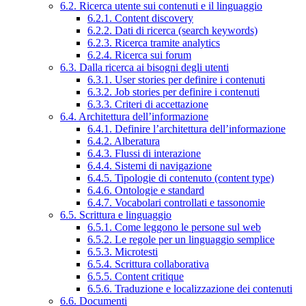
6.2. Ricerca utente sui contenuti e il linguaggio
6.2.1. Content discovery
6.2.2. Dati di ricerca (search keywords)
6.2.3. Ricerca tramite analytics
6.2.4. Ricerca sui forum
6.3. Dalla ricerca ai bisogni degli utenti
6.3.1. User stories per definire i contenuti
6.3.2. Job stories per definire i contenuti
6.3.3. Criteri di accettazione
6.4. Architettura dell’informazione
6.4.1. Definire l’architettura dell’informazione
6.4.2. Alberatura
6.4.3. Flussi di interazione
6.4.4. Sistemi di navigazione
6.4.5. Tipologie di contenuto (content type)
6.4.6. Ontologie e standard
6.4.7. Vocabolari controllati e tassonomie
6.5. Scrittura e linguaggio
6.5.1. Come leggono le persone sul web
6.5.2. Le regole per un linguaggio semplice
6.5.3. Microtesti
6.5.4. Scrittura collaborativa
6.5.5. Content critique
6.5.6. Traduzione e localizzazione dei contenuti
6.6. Documenti