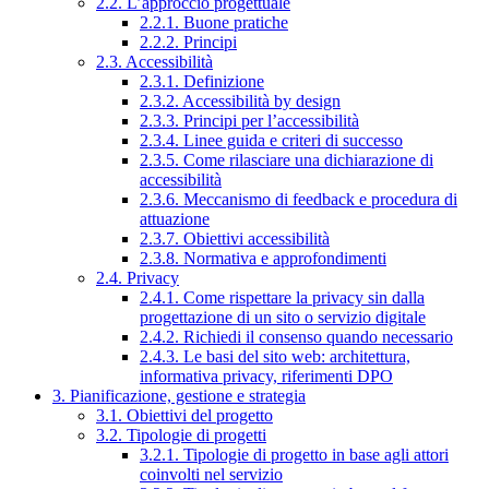
2.2. L’approccio progettuale
2.2.1. Buone pratiche
2.2.2. Principi
2.3. Accessibilità
2.3.1. Definizione
2.3.2. Accessibilità by design
2.3.3. Principi per l’accessibilità
2.3.4. Linee guida e criteri di successo
2.3.5. Come rilasciare una dichiarazione di
accessibilità
2.3.6. Meccanismo di feedback e procedura di
attuazione
2.3.7. Obiettivi accessibilità
2.3.8. Normativa e approfondimenti
2.4. Privacy
2.4.1. Come rispettare la privacy sin dalla
progettazione di un sito o servizio digitale
2.4.2. Richiedi il consenso quando necessario
2.4.3. Le basi del sito web: architettura,
informativa privacy, riferimenti DPO
3. Pianificazione, gestione e strategia
3.1. Obiettivi del progetto
3.2. Tipologie di progetti
3.2.1. Tipologie di progetto in base agli attori
coinvolti nel servizio