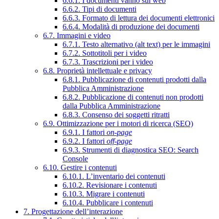
6.6.1. I documenti vanno sul web
6.6.2. Tipi di documenti
6.6.3. Formato di lettura dei documenti elettronici
6.6.4. Modalità di produzione dei documenti
6.7. Immagini e video
6.7.1. Testo alternativo (alt text) per le immagini
6.7.2. Sottotitoli per i video
6.7.3. Trascrizioni per i video
6.8. Proprietà intellettuale e privacy
6.8.1. Pubblicazione di contenuti prodotti dalla
Pubblica Amministrazione
6.8.2. Pubblicazione di contenuti non prodotti
dalla Pubblica Amministrazione
6.8.3. Consenso dei soggetti ritratti
6.9. Ottimizzazione per i motori di ricerca (SEO)
6.9.1. I fattori
on-page
6.9.2. I fattori
off-page
6.9.3. Strumenti di diagnostica SEO: Search
Console
6.10. Gestire i contenuti
6.10.1. L’inventario dei contenuti
6.10.2. Revisionare i contenuti
6.10.3. Migrare i contenuti
6.10.4. Pubblicare i contenuti
7. Progettazione dell’interazione