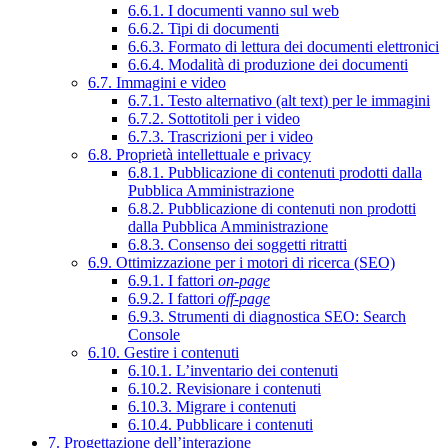
6.6.1. I documenti vanno sul web
6.6.2. Tipi di documenti
6.6.3. Formato di lettura dei documenti elettronici
6.6.4. Modalità di produzione dei documenti
6.7. Immagini e video
6.7.1. Testo alternativo (alt text) per le immagini
6.7.2. Sottotitoli per i video
6.7.3. Trascrizioni per i video
6.8. Proprietà intellettuale e privacy
6.8.1. Pubblicazione di contenuti prodotti dalla
Pubblica Amministrazione
6.8.2. Pubblicazione di contenuti non prodotti
dalla Pubblica Amministrazione
6.8.3. Consenso dei soggetti ritratti
6.9. Ottimizzazione per i motori di ricerca (SEO)
6.9.1. I fattori
on-page
6.9.2. I fattori
off-page
6.9.3. Strumenti di diagnostica SEO: Search
Console
6.10. Gestire i contenuti
6.10.1. L’inventario dei contenuti
6.10.2. Revisionare i contenuti
6.10.3. Migrare i contenuti
6.10.4. Pubblicare i contenuti
7. Progettazione dell’interazione