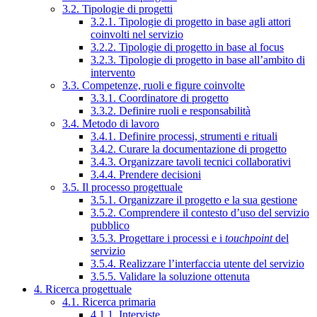
3.2. Tipologie di progetti
3.2.1. Tipologie di progetto in base agli attori
coinvolti nel servizio
3.2.2. Tipologie di progetto in base al focus
3.2.3. Tipologie di progetto in base all’ambito di
intervento
3.3. Competenze, ruoli e figure coinvolte
3.3.1. Coordinatore di progetto
3.3.2. Definire ruoli e responsabilità
3.4. Metodo di lavoro
3.4.1. Definire processi, strumenti e rituali
3.4.2. Curare la documentazione di progetto
3.4.3. Organizzare tavoli tecnici collaborativi
3.4.4. Prendere decisioni
3.5. Il processo progettuale
3.5.1. Organizzare il progetto e la sua gestione
3.5.2. Comprendere il contesto d’uso del servizio
pubblico
3.5.3. Progettare i processi e i
touchpoint
del
servizio
3.5.4. Realizzare l’interfaccia utente del servizio
3.5.5. Validare la soluzione ottenuta
4. Ricerca progettuale
4.1. Ricerca primaria
4.1.1. Interviste