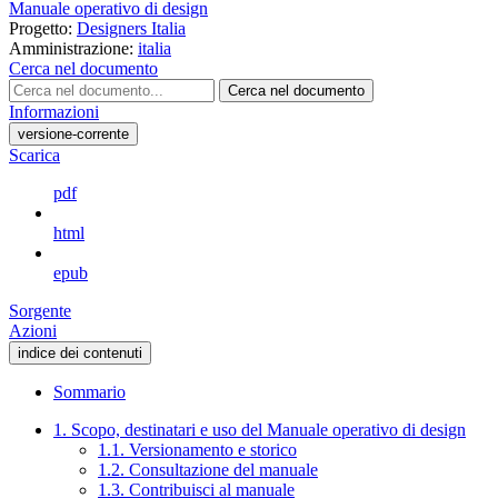
Manuale operativo di design
Progetto:
Designers Italia
Amministrazione:
italia
Cerca nel documento
Cerca nel documento
Informazioni
versione-corrente
Scarica
pdf
html
epub
Sorgente
Azioni
indice dei contenuti
Sommario
1. Scopo, destinatari e uso del Manuale operativo di design
1.1. Versionamento e storico
1.2. Consultazione del manuale
1.3. Contribuisci al manuale