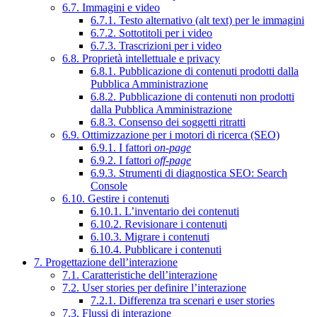
6.7. Immagini e video
6.7.1. Testo alternativo (alt text) per le immagini
6.7.2. Sottotitoli per i video
6.7.3. Trascrizioni per i video
6.8. Proprietà intellettuale e privacy
6.8.1. Pubblicazione di contenuti prodotti dalla
Pubblica Amministrazione
6.8.2. Pubblicazione di contenuti non prodotti
dalla Pubblica Amministrazione
6.8.3. Consenso dei soggetti ritratti
6.9. Ottimizzazione per i motori di ricerca (SEO)
6.9.1. I fattori
on-page
6.9.2. I fattori
off-page
6.9.3. Strumenti di diagnostica SEO: Search
Console
6.10. Gestire i contenuti
6.10.1. L’inventario dei contenuti
6.10.2. Revisionare i contenuti
6.10.3. Migrare i contenuti
6.10.4. Pubblicare i contenuti
7. Progettazione dell’interazione
7.1. Caratteristiche dell’interazione
7.2. User stories per definire l’interazione
7.2.1. Differenza tra scenari e user stories
7.3. Flussi di interazione