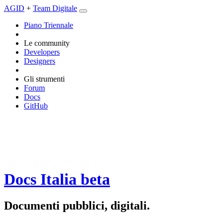
AGID
+
Team Digitale
Piano Triennale
Le community
Developers
Designers
Gli strumenti
Forum
Docs
GitHub
Docs Italia
beta
Documenti pubblici, digitali.