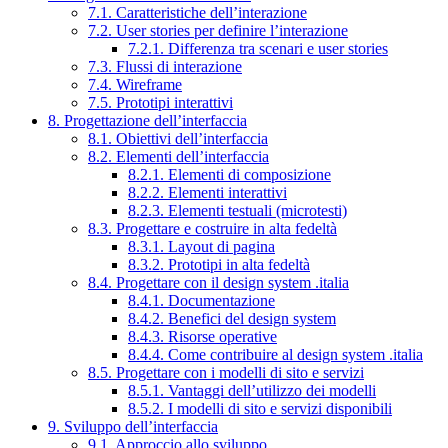
7.1. Caratteristiche dell’interazione
7.2. User stories per definire l’interazione
7.2.1. Differenza tra scenari e user stories
7.3. Flussi di interazione
7.4. Wireframe
7.5. Prototipi interattivi
8. Progettazione dell’interfaccia
8.1. Obiettivi dell’interfaccia
8.2. Elementi dell’interfaccia
8.2.1. Elementi di composizione
8.2.2. Elementi interattivi
8.2.3. Elementi testuali (microtesti)
8.3. Progettare e costruire in alta fedeltà
8.3.1. Layout di pagina
8.3.2. Prototipi in alta fedeltà
8.4. Progettare con il design system .italia
8.4.1. Documentazione
8.4.2. Benefici del design system
8.4.3. Risorse operative
8.4.4. Come contribuire al design system .italia
8.5. Progettare con i modelli di sito e servizi
8.5.1. Vantaggi dell’utilizzo dei modelli
8.5.2. I modelli di sito e servizi disponibili
9. Sviluppo dell’interfaccia
9.1. Approccio allo sviluppo