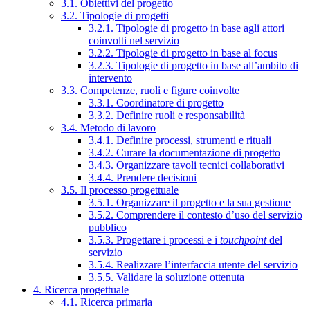
3.1. Obiettivi del progetto
3.2. Tipologie di progetti
3.2.1. Tipologie di progetto in base agli attori
coinvolti nel servizio
3.2.2. Tipologie di progetto in base al focus
3.2.3. Tipologie di progetto in base all’ambito di
intervento
3.3. Competenze, ruoli e figure coinvolte
3.3.1. Coordinatore di progetto
3.3.2. Definire ruoli e responsabilità
3.4. Metodo di lavoro
3.4.1. Definire processi, strumenti e rituali
3.4.2. Curare la documentazione di progetto
3.4.3. Organizzare tavoli tecnici collaborativi
3.4.4. Prendere decisioni
3.5. Il processo progettuale
3.5.1. Organizzare il progetto e la sua gestione
3.5.2. Comprendere il contesto d’uso del servizio
pubblico
3.5.3. Progettare i processi e i
touchpoint
del
servizio
3.5.4. Realizzare l’interfaccia utente del servizio
3.5.5. Validare la soluzione ottenuta
4. Ricerca progettuale
4.1. Ricerca primaria