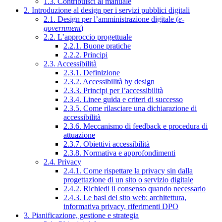
1.3. Contribuisci al manuale
2. Introduzione al design per i servizi pubblici digitali
2.1. Design per l’amministrazione digitale (
e-
government
)
2.2. L’approccio progettuale
2.2.1. Buone pratiche
2.2.2. Principi
2.3. Accessibilità
2.3.1. Definizione
2.3.2. Accessibilità by design
2.3.3. Principi per l’accessibilità
2.3.4. Linee guida e criteri di successo
2.3.5. Come rilasciare una dichiarazione di
accessibilità
2.3.6. Meccanismo di feedback e procedura di
attuazione
2.3.7. Obiettivi accessibilità
2.3.8. Normativa e approfondimenti
2.4. Privacy
2.4.1. Come rispettare la privacy sin dalla
progettazione di un sito o servizio digitale
2.4.2. Richiedi il consenso quando necessario
2.4.3. Le basi del sito web: architettura,
informativa privacy, riferimenti DPO
3. Pianificazione, gestione e strategia