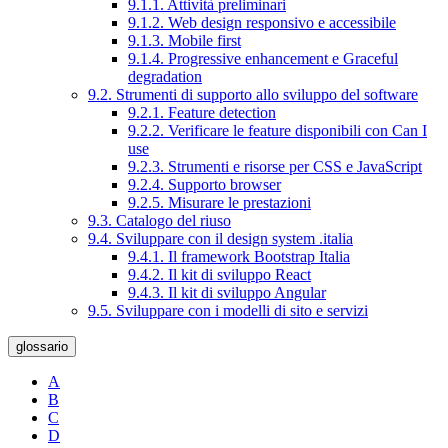
9.1.1. Attività preliminari
9.1.2. Web design responsivo e accessibile
9.1.3. Mobile first
9.1.4. Progressive enhancement e Graceful
degradation
9.2. Strumenti di supporto allo sviluppo del software
9.2.1. Feature detection
9.2.2. Verificare le feature disponibili con Can I
use
9.2.3. Strumenti e risorse per CSS e JavaScript
9.2.4. Supporto browser
9.2.5. Misurare le prestazioni
9.3. Catalogo del riuso
9.4. Sviluppare con il design system .italia
9.4.1. Il framework Bootstrap Italia
9.4.2. Il kit di sviluppo React
9.4.3. Il kit di sviluppo Angular
9.5. Sviluppare con i modelli di sito e servizi
glossario
A
B
C
D