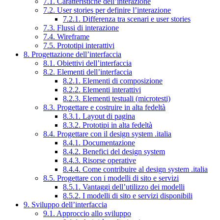
7.1. Caratteristiche dell’interazione
7.2. User stories per definire l’interazione
7.2.1. Differenza tra scenari e user stories
7.3. Flussi di interazione
7.4. Wireframe
7.5. Prototipi interattivi
8. Progettazione dell’interfaccia
8.1. Obiettivi dell’interfaccia
8.2. Elementi dell’interfaccia
8.2.1. Elementi di composizione
8.2.2. Elementi interattivi
8.2.3. Elementi testuali (microtesti)
8.3. Progettare e costruire in alta fedeltà
8.3.1. Layout di pagina
8.3.2. Prototipi in alta fedeltà
8.4. Progettare con il design system .italia
8.4.1. Documentazione
8.4.2. Benefici del design system
8.4.3. Risorse operative
8.4.4. Come contribuire al design system .italia
8.5. Progettare con i modelli di sito e servizi
8.5.1. Vantaggi dell’utilizzo dei modelli
8.5.2. I modelli di sito e servizi disponibili
9. Sviluppo dell’interfaccia
9.1. Approccio allo sviluppo