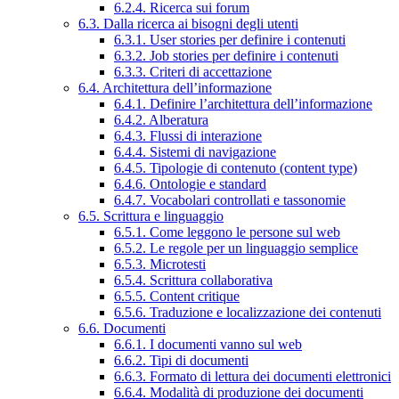
6.2.4. Ricerca sui forum
6.3. Dalla ricerca ai bisogni degli utenti
6.3.1. User stories per definire i contenuti
6.3.2. Job stories per definire i contenuti
6.3.3. Criteri di accettazione
6.4. Architettura dell’informazione
6.4.1. Definire l’architettura dell’informazione
6.4.2. Alberatura
6.4.3. Flussi di interazione
6.4.4. Sistemi di navigazione
6.4.5. Tipologie di contenuto (content type)
6.4.6. Ontologie e standard
6.4.7. Vocabolari controllati e tassonomie
6.5. Scrittura e linguaggio
6.5.1. Come leggono le persone sul web
6.5.2. Le regole per un linguaggio semplice
6.5.3. Microtesti
6.5.4. Scrittura collaborativa
6.5.5. Content critique
6.5.6. Traduzione e localizzazione dei contenuti
6.6. Documenti
6.6.1. I documenti vanno sul web
6.6.2. Tipi di documenti
6.6.3. Formato di lettura dei documenti elettronici
6.6.4. Modalità di produzione dei documenti