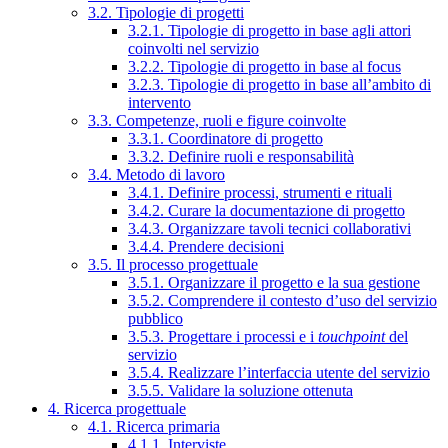
3.2. Tipologie di progetti
3.2.1. Tipologie di progetto in base agli attori
coinvolti nel servizio
3.2.2. Tipologie di progetto in base al focus
3.2.3. Tipologie di progetto in base all’ambito di
intervento
3.3. Competenze, ruoli e figure coinvolte
3.3.1. Coordinatore di progetto
3.3.2. Definire ruoli e responsabilità
3.4. Metodo di lavoro
3.4.1. Definire processi, strumenti e rituali
3.4.2. Curare la documentazione di progetto
3.4.3. Organizzare tavoli tecnici collaborativi
3.4.4. Prendere decisioni
3.5. Il processo progettuale
3.5.1. Organizzare il progetto e la sua gestione
3.5.2. Comprendere il contesto d’uso del servizio
pubblico
3.5.3. Progettare i processi e i
touchpoint
del
servizio
3.5.4. Realizzare l’interfaccia utente del servizio
3.5.5. Validare la soluzione ottenuta
4. Ricerca progettuale
4.1. Ricerca primaria
4.1.1. Interviste