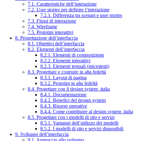
7.1. Caratteristiche dell’interazione
7.2. User stories per definire l’interazione
7.2.1. Differenza tra scenari e user stories
7.3. Flussi di interazione
7.4. Wireframe
7.5. Prototipi interattivi
8. Progettazione dell’interfaccia
8.1. Obiettivi dell’interfaccia
8.2. Elementi dell’interfaccia
8.2.1. Elementi di composizione
8.2.2. Elementi interattivi
8.2.3. Elementi testuali (microtesti)
8.3. Progettare e costruire in alta fedeltà
8.3.1. Layout di pagina
8.3.2. Prototipi in alta fedeltà
8.4. Progettare con il design system .italia
8.4.1. Documentazione
8.4.2. Benefici del design system
8.4.3. Risorse operative
8.4.4. Come contribuire al design system .italia
8.5. Progettare con i modelli di sito e servizi
8.5.1. Vantaggi dell’utilizzo dei modelli
8.5.2. I modelli di sito e servizi disponibili
9. Sviluppo dell’interfaccia
9.1. Approccio allo sviluppo