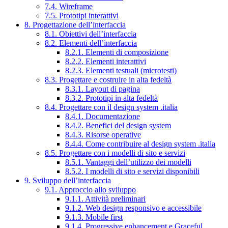
7.4. Wireframe
7.5. Prototipi interattivi
8. Progettazione dell’interfaccia
8.1. Obiettivi dell’interfaccia
8.2. Elementi dell’interfaccia
8.2.1. Elementi di composizione
8.2.2. Elementi interattivi
8.2.3. Elementi testuali (microtesti)
8.3. Progettare e costruire in alta fedeltà
8.3.1. Layout di pagina
8.3.2. Prototipi in alta fedeltà
8.4. Progettare con il design system .italia
8.4.1. Documentazione
8.4.2. Benefici del design system
8.4.3. Risorse operative
8.4.4. Come contribuire al design system .italia
8.5. Progettare con i modelli di sito e servizi
8.5.1. Vantaggi dell’utilizzo dei modelli
8.5.2. I modelli di sito e servizi disponibili
9. Sviluppo dell’interfaccia
9.1. Approccio allo sviluppo
9.1.1. Attività preliminari
9.1.2. Web design responsivo e accessibile
9.1.3. Mobile first
9.1.4. Progressive enhancement e Graceful