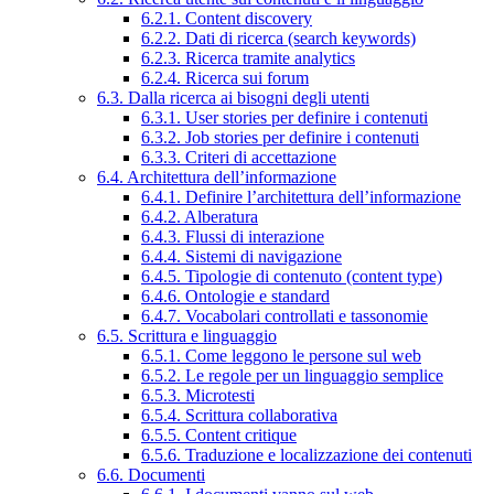
6.2.1. Content discovery
6.2.2. Dati di ricerca (search keywords)
6.2.3. Ricerca tramite analytics
6.2.4. Ricerca sui forum
6.3. Dalla ricerca ai bisogni degli utenti
6.3.1. User stories per definire i contenuti
6.3.2. Job stories per definire i contenuti
6.3.3. Criteri di accettazione
6.4. Architettura dell’informazione
6.4.1. Definire l’architettura dell’informazione
6.4.2. Alberatura
6.4.3. Flussi di interazione
6.4.4. Sistemi di navigazione
6.4.5. Tipologie di contenuto (content type)
6.4.6. Ontologie e standard
6.4.7. Vocabolari controllati e tassonomie
6.5. Scrittura e linguaggio
6.5.1. Come leggono le persone sul web
6.5.2. Le regole per un linguaggio semplice
6.5.3. Microtesti
6.5.4. Scrittura collaborativa
6.5.5. Content critique
6.5.6. Traduzione e localizzazione dei contenuti
6.6. Documenti