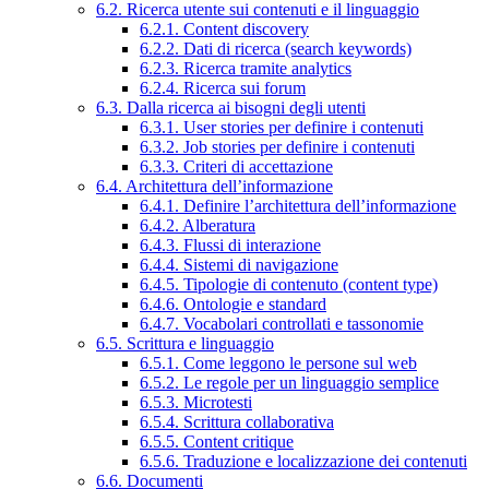
6.2. Ricerca utente sui contenuti e il linguaggio
6.2.1. Content discovery
6.2.2. Dati di ricerca (search keywords)
6.2.3. Ricerca tramite analytics
6.2.4. Ricerca sui forum
6.3. Dalla ricerca ai bisogni degli utenti
6.3.1. User stories per definire i contenuti
6.3.2. Job stories per definire i contenuti
6.3.3. Criteri di accettazione
6.4. Architettura dell’informazione
6.4.1. Definire l’architettura dell’informazione
6.4.2. Alberatura
6.4.3. Flussi di interazione
6.4.4. Sistemi di navigazione
6.4.5. Tipologie di contenuto (content type)
6.4.6. Ontologie e standard
6.4.7. Vocabolari controllati e tassonomie
6.5. Scrittura e linguaggio
6.5.1. Come leggono le persone sul web
6.5.2. Le regole per un linguaggio semplice
6.5.3. Microtesti
6.5.4. Scrittura collaborativa
6.5.5. Content critique
6.5.6. Traduzione e localizzazione dei contenuti
6.6. Documenti