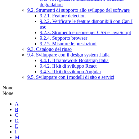
degradation
9.2. Strumenti di supporto allo sviluppo del software
9.2.1. Feature detection
9.2.2. Verificare le feature disponibili con Can I
use
9.2.3. Strumenti e risorse per CSS e JavaScript
9.2.4. Supporto browser
9.2.5. Misurare le prestazioni
9.3. Catalogo del riuso
9.4. Sviluppare con il design system .italia
9.4.1. Il framework Bootstrap Italia
9.4.2. Il kit di sviluppo React
9.4.3. Il kit di sviluppo Angular
9.5. Sviluppare con i modelli di sito e servizi
None
None
A
B
C
D
E
I
M