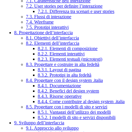
7.1. Caratteristiche dell’interazione
7.2. User stories per definire l’interazione
7.2.1. Differenza tra scenari e user stories
7.3. Flussi di interazione
7.4. Wireframe
7.5. Prototipi interattivi
8. Progettazione dell’interfaccia
8.1. Obiettivi dell’interfaccia
8.2. Elementi dell’interfaccia
8.2.1. Elementi di composizione
8.2.2. Elementi interattivi
8.2.3. Elementi testuali (microtesti)
8.3. Progettare e costruire in alta fedeltà
8.3.1. Layout di pagina
8.3.2. Prototipi in alta fedeltà
8.4. Progettare con il design system .italia
8.4.1. Documentazione
8.4.2. Benefici del design system
8.4.3. Risorse operative
8.4.4. Come contribuire al design system .italia
8.5. Progettare con i modelli di sito e servizi
8.5.1. Vantaggi dell’utilizzo dei modelli
8.5.2. I modelli di sito e servizi disponibili
9. Sviluppo dell’interfaccia
9.1. Approccio allo sviluppo