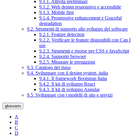
9.1.1. Attività preliminari
9.1.2. Web design responsivo e accessibile
9.1.3. Mobile first
9.1.4. Progressive enhancement e Graceful
degradation
9.2. Strumenti di supporto allo sviluppo del software
9.2.1. Feature detection
9.2.2. Verificare le feature disponibili con Can I
use
9.2.3. Strumenti e risorse per CSS e JavaScript
9.2.4. Supporto browser
9.2.5. Misurare le prestazioni
9.3. Catalogo del riuso
9.4. Sviluppare con il design system .italia
9.4.1. Il framework Bootstrap Italia
9.4.2. Il kit di sviluppo React
9.4.3. Il kit di sviluppo Angular
9.5. Sviluppare con i modelli di sito e servizi
glossario
A
B
C
D