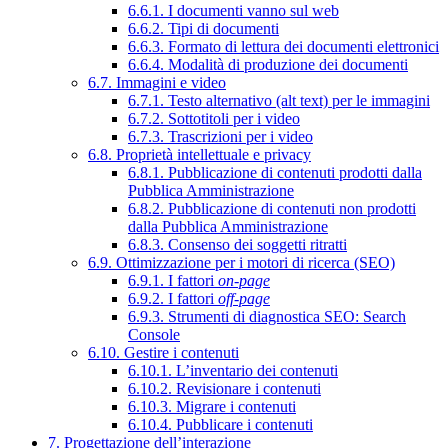
6.6.1. I documenti vanno sul web
6.6.2. Tipi di documenti
6.6.3. Formato di lettura dei documenti elettronici
6.6.4. Modalità di produzione dei documenti
6.7. Immagini e video
6.7.1. Testo alternativo (alt text) per le immagini
6.7.2. Sottotitoli per i video
6.7.3. Trascrizioni per i video
6.8. Proprietà intellettuale e privacy
6.8.1. Pubblicazione di contenuti prodotti dalla
Pubblica Amministrazione
6.8.2. Pubblicazione di contenuti non prodotti
dalla Pubblica Amministrazione
6.8.3. Consenso dei soggetti ritratti
6.9. Ottimizzazione per i motori di ricerca (SEO)
6.9.1. I fattori
on-page
6.9.2. I fattori
off-page
6.9.3. Strumenti di diagnostica SEO: Search
Console
6.10. Gestire i contenuti
6.10.1. L’inventario dei contenuti
6.10.2. Revisionare i contenuti
6.10.3. Migrare i contenuti
6.10.4. Pubblicare i contenuti
7. Progettazione dell’interazione