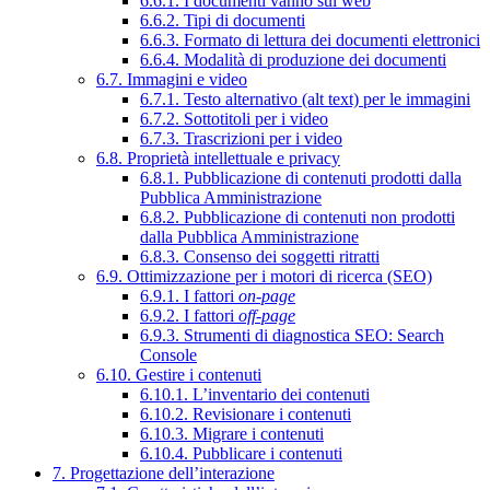
6.6.1. I documenti vanno sul web
6.6.2. Tipi di documenti
6.6.3. Formato di lettura dei documenti elettronici
6.6.4. Modalità di produzione dei documenti
6.7. Immagini e video
6.7.1. Testo alternativo (alt text) per le immagini
6.7.2. Sottotitoli per i video
6.7.3. Trascrizioni per i video
6.8. Proprietà intellettuale e privacy
6.8.1. Pubblicazione di contenuti prodotti dalla
Pubblica Amministrazione
6.8.2. Pubblicazione di contenuti non prodotti
dalla Pubblica Amministrazione
6.8.3. Consenso dei soggetti ritratti
6.9. Ottimizzazione per i motori di ricerca (SEO)
6.9.1. I fattori
on-page
6.9.2. I fattori
off-page
6.9.3. Strumenti di diagnostica SEO: Search
Console
6.10. Gestire i contenuti
6.10.1. L’inventario dei contenuti
6.10.2. Revisionare i contenuti
6.10.3. Migrare i contenuti
6.10.4. Pubblicare i contenuti
7. Progettazione dell’interazione