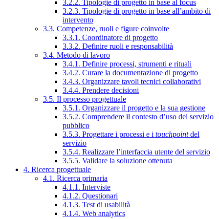
3.2.2. Tipologie di progetto in base al focus
3.2.3. Tipologie di progetto in base all’ambito di
intervento
3.3. Competenze, ruoli e figure coinvolte
3.3.1. Coordinatore di progetto
3.3.2. Definire ruoli e responsabilità
3.4. Metodo di lavoro
3.4.1. Definire processi, strumenti e rituali
3.4.2. Curare la documentazione di progetto
3.4.3. Organizzare tavoli tecnici collaborativi
3.4.4. Prendere decisioni
3.5. Il processo progettuale
3.5.1. Organizzare il progetto e la sua gestione
3.5.2. Comprendere il contesto d’uso del servizio
pubblico
3.5.3. Progettare i processi e i
touchpoint
del
servizio
3.5.4. Realizzare l’interfaccia utente del servizio
3.5.5. Validare la soluzione ottenuta
4. Ricerca progettuale
4.1. Ricerca primaria
4.1.1. Interviste
4.1.2. Questionari
4.1.3. Test di usabilità
4.1.4. Web analytics