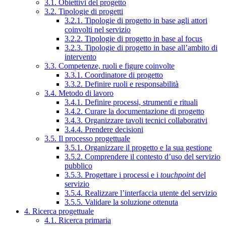
3.1. Obiettivi del progetto
3.2. Tipologie di progetti
3.2.1. Tipologie di progetto in base agli attori
coinvolti nel servizio
3.2.2. Tipologie di progetto in base al focus
3.2.3. Tipologie di progetto in base all’ambito di
intervento
3.3. Competenze, ruoli e figure coinvolte
3.3.1. Coordinatore di progetto
3.3.2. Definire ruoli e responsabilità
3.4. Metodo di lavoro
3.4.1. Definire processi, strumenti e rituali
3.4.2. Curare la documentazione di progetto
3.4.3. Organizzare tavoli tecnici collaborativi
3.4.4. Prendere decisioni
3.5. Il processo progettuale
3.5.1. Organizzare il progetto e la sua gestione
3.5.2. Comprendere il contesto d’uso del servizio
pubblico
3.5.3. Progettare i processi e i
touchpoint
del
servizio
3.5.4. Realizzare l’interfaccia utente del servizio
3.5.5. Validare la soluzione ottenuta
4. Ricerca progettuale
4.1. Ricerca primaria