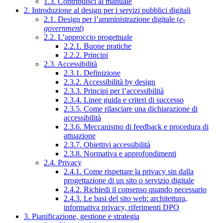
1.3. Contribuisci al manuale
2. Introduzione al design per i servizi pubblici digitali
2.1. Design per l’amministrazione digitale (
e-
government
)
2.2. L’approccio progettuale
2.2.1. Buone pratiche
2.2.2. Principi
2.3. Accessibilità
2.3.1. Definizione
2.3.2. Accessibilità by design
2.3.3. Principi per l’accessibilità
2.3.4. Linee guida e criteri di successo
2.3.5. Come rilasciare una dichiarazione di
accessibilità
2.3.6. Meccanismo di feedback e procedura di
attuazione
2.3.7. Obiettivi accessibilità
2.3.8. Normativa e approfondimenti
2.4. Privacy
2.4.1. Come rispettare la privacy sin dalla
progettazione di un sito o servizio digitale
2.4.2. Richiedi il consenso quando necessario
2.4.3. Le basi del sito web: architettura,
informativa privacy, riferimenti DPO
3. Pianificazione, gestione e strategia