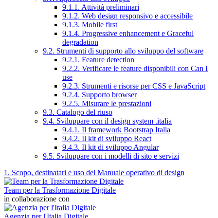
9.1.1. Attività preliminari
9.1.2. Web design responsivo e accessibile
9.1.3. Mobile first
9.1.4. Progressive enhancement e Graceful
degradation
9.2. Strumenti di supporto allo sviluppo del software
9.2.1. Feature detection
9.2.2. Verificare le feature disponibili con Can I
use
9.2.3. Strumenti e risorse per CSS e JavaScript
9.2.4. Supporto browser
9.2.5. Misurare le prestazioni
9.3. Catalogo del riuso
9.4. Sviluppare con il design system .italia
9.4.1. Il framework Bootstrap Italia
9.4.2. Il kit di sviluppo React
9.4.3. Il kit di sviluppo Angular
9.5. Sviluppare con i modelli di sito e servizi
1. Scopo, destinatari e uso del Manuale operativo di design
Team per la Trasformazione Digitale
in collaborazione con
Agenzia per l'Italia Digitale