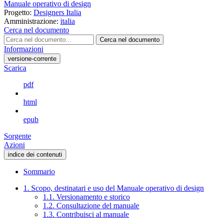
Manuale operativo di design
Progetto:
Designers Italia
Amministrazione:
italia
Cerca nel documento
Cerca nel documento
Informazioni
versione-corrente
Scarica
pdf
html
epub
Sorgente
Azioni
indice dei contenuti
Sommario
1. Scopo, destinatari e uso del Manuale operativo di design
1.1. Versionamento e storico
1.2. Consultazione del manuale
1.3. Contribuisci al manuale