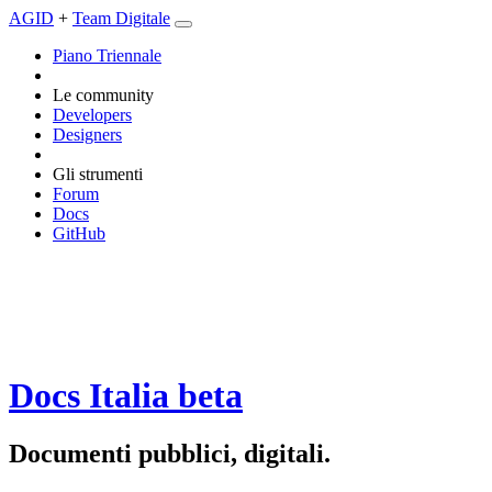
AGID
+
Team Digitale
Piano Triennale
Le community
Developers
Designers
Gli strumenti
Forum
Docs
GitHub
Docs Italia
beta
Documenti pubblici, digitali.