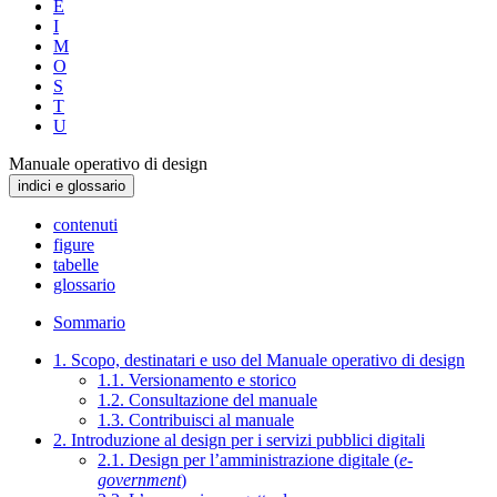
E
I
M
O
S
T
U
Manuale operativo di design
indici e glossario
contenuti
figure
tabelle
glossario
Sommario
1. Scopo, destinatari e uso del Manuale operativo di design
1.1. Versionamento e storico
1.2. Consultazione del manuale
1.3. Contribuisci al manuale
2. Introduzione al design per i servizi pubblici digitali
2.1. Design per l’amministrazione digitale (
e-
government
)