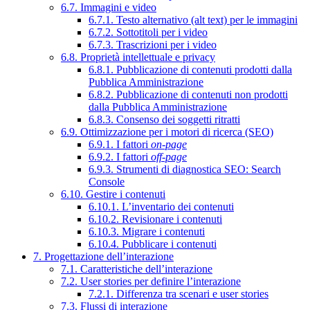
6.7. Immagini e video
6.7.1. Testo alternativo (alt text) per le immagini
6.7.2. Sottotitoli per i video
6.7.3. Trascrizioni per i video
6.8. Proprietà intellettuale e privacy
6.8.1. Pubblicazione di contenuti prodotti dalla
Pubblica Amministrazione
6.8.2. Pubblicazione di contenuti non prodotti
dalla Pubblica Amministrazione
6.8.3. Consenso dei soggetti ritratti
6.9. Ottimizzazione per i motori di ricerca (SEO)
6.9.1. I fattori
on-page
6.9.2. I fattori
off-page
6.9.3. Strumenti di diagnostica SEO: Search
Console
6.10. Gestire i contenuti
6.10.1. L’inventario dei contenuti
6.10.2. Revisionare i contenuti
6.10.3. Migrare i contenuti
6.10.4. Pubblicare i contenuti
7. Progettazione dell’interazione
7.1. Caratteristiche dell’interazione
7.2. User stories per definire l’interazione
7.2.1. Differenza tra scenari e user stories
7.3. Flussi di interazione