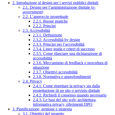
2. Introduzione al design per i servizi pubblici digitali
2.1. Design per l’amministrazione digitale (
e-
government
)
2.2. L’approccio progettuale
2.2.1. Buone pratiche
2.2.2. Principi
2.3. Accessibilità
2.3.1. Definizione
2.3.2. Accessibilità by design
2.3.3. Principi per l’accessibilità
2.3.4. Linee guida e criteri di successo
2.3.5. Come rilasciare una dichiarazione di
accessibilità
2.3.6. Meccanismo di feedback e procedura di
attuazione
2.3.7. Obiettivi accessibilità
2.3.8. Normativa e approfondimenti
2.4. Privacy
2.4.1. Come rispettare la privacy sin dalla
progettazione di un sito o servizio digitale
2.4.2. Richiedi il consenso quando necessario
2.4.3. Le basi del sito web: architettura,
informativa privacy, riferimenti DPO
3. Pianificazione, gestione e strategia
3.1. Obiettivi del progetto