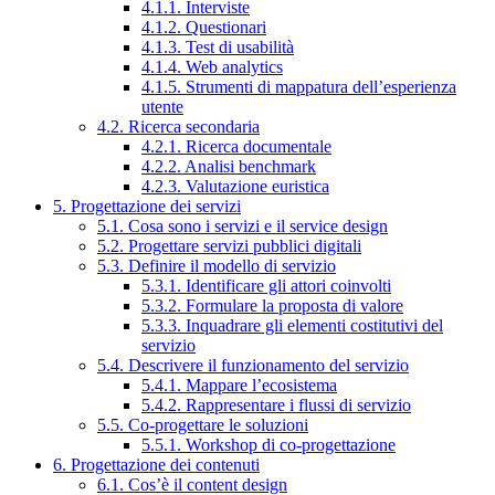
4.1.1. Interviste
4.1.2. Questionari
4.1.3. Test di usabilità
4.1.4. Web analytics
4.1.5. Strumenti di mappatura dell’esperienza
utente
4.2. Ricerca secondaria
4.2.1. Ricerca documentale
4.2.2. Analisi benchmark
4.2.3. Valutazione euristica
5. Progettazione dei servizi
5.1. Cosa sono i servizi e il service design
5.2. Progettare servizi pubblici digitali
5.3. Definire il modello di servizio
5.3.1. Identificare gli attori coinvolti
5.3.2. Formulare la proposta di valore
5.3.3. Inquadrare gli elementi costitutivi del
servizio
5.4. Descrivere il funzionamento del servizio
5.4.1. Mappare l’ecosistema
5.4.2. Rappresentare i flussi di servizio
5.5. Co-progettare le soluzioni
5.5.1. Workshop di co-progettazione
6. Progettazione dei contenuti
6.1. Cos’è il content design