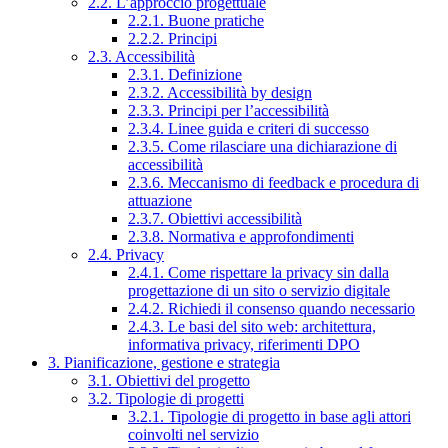
2.2. L’approccio progettuale
2.2.1. Buone pratiche
2.2.2. Principi
2.3. Accessibilità
2.3.1. Definizione
2.3.2. Accessibilità by design
2.3.3. Principi per l’accessibilità
2.3.4. Linee guida e criteri di successo
2.3.5. Come rilasciare una dichiarazione di
accessibilità
2.3.6. Meccanismo di feedback e procedura di
attuazione
2.3.7. Obiettivi accessibilità
2.3.8. Normativa e approfondimenti
2.4. Privacy
2.4.1. Come rispettare la privacy sin dalla
progettazione di un sito o servizio digitale
2.4.2. Richiedi il consenso quando necessario
2.4.3. Le basi del sito web: architettura,
informativa privacy, riferimenti DPO
3. Pianificazione, gestione e strategia
3.1. Obiettivi del progetto
3.2. Tipologie di progetti
3.2.1. Tipologie di progetto in base agli attori
coinvolti nel servizio