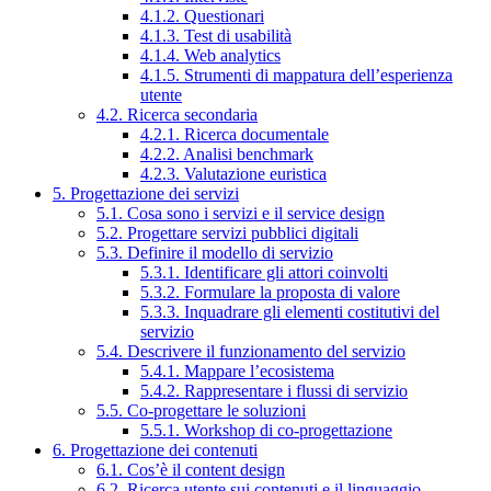
4.1.2. Questionari
4.1.3. Test di usabilità
4.1.4. Web analytics
4.1.5. Strumenti di mappatura dell’esperienza
utente
4.2. Ricerca secondaria
4.2.1. Ricerca documentale
4.2.2. Analisi benchmark
4.2.3. Valutazione euristica
5. Progettazione dei servizi
5.1. Cosa sono i servizi e il service design
5.2. Progettare servizi pubblici digitali
5.3. Definire il modello di servizio
5.3.1. Identificare gli attori coinvolti
5.3.2. Formulare la proposta di valore
5.3.3. Inquadrare gli elementi costitutivi del
servizio
5.4. Descrivere il funzionamento del servizio
5.4.1. Mappare l’ecosistema
5.4.2. Rappresentare i flussi di servizio
5.5. Co-progettare le soluzioni
5.5.1. Workshop di co-progettazione
6. Progettazione dei contenuti
6.1. Cos’è il content design
6.2. Ricerca utente sui contenuti e il linguaggio