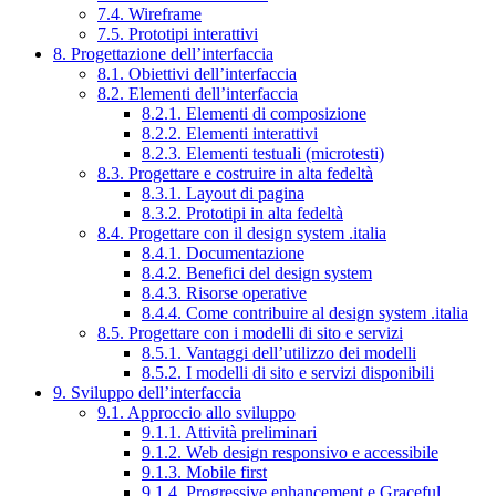
7.4. Wireframe
7.5. Prototipi interattivi
8. Progettazione dell’interfaccia
8.1. Obiettivi dell’interfaccia
8.2. Elementi dell’interfaccia
8.2.1. Elementi di composizione
8.2.2. Elementi interattivi
8.2.3. Elementi testuali (microtesti)
8.3. Progettare e costruire in alta fedeltà
8.3.1. Layout di pagina
8.3.2. Prototipi in alta fedeltà
8.4. Progettare con il design system .italia
8.4.1. Documentazione
8.4.2. Benefici del design system
8.4.3. Risorse operative
8.4.4. Come contribuire al design system .italia
8.5. Progettare con i modelli di sito e servizi
8.5.1. Vantaggi dell’utilizzo dei modelli
8.5.2. I modelli di sito e servizi disponibili
9. Sviluppo dell’interfaccia
9.1. Approccio allo sviluppo
9.1.1. Attività preliminari
9.1.2. Web design responsivo e accessibile
9.1.3. Mobile first
9.1.4. Progressive enhancement e Graceful