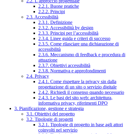
2.2. L’approccio progettuale
2.2.1. Buone pratiche
2.2.2. Principi
2.3. Accessibilità
2.3.1. Definizione
2.3.2. Accessibilità by design
2.3.3. Principi per l’accessibilità
2.3.4. Linee guida e criteri di successo
2.3.5. Come rilasciare una dichiarazione di
accessibilità
2.3.6. Meccanismo di feedback e procedura di
attuazione
2.3.7. Obiettivi accessibilità
2.3.8. Normativa e approfondimenti
2.4. Privacy
2.4.1. Come rispettare la privacy sin dalla
progettazione di un sito o servizio digitale
2.4.2. Richiedi il consenso quando necessario
2.4.3. Le basi del sito web: architettura,
informativa privacy, riferimenti DPO
3. Pianificazione, gestione e strategia
3.1. Obiettivi del progetto
3.2. Tipologie di progetti
3.2.1. Tipologie di progetto in base agli attori
coinvolti nel servizio