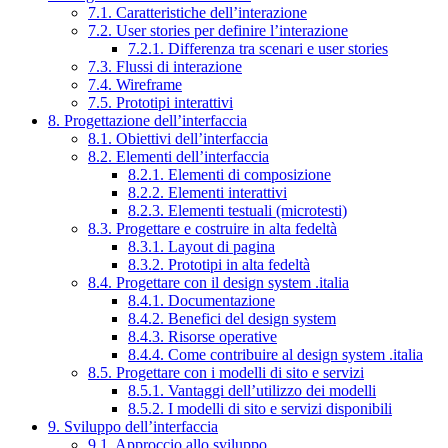
7.1. Caratteristiche dell’interazione
7.2. User stories per definire l’interazione
7.2.1. Differenza tra scenari e user stories
7.3. Flussi di interazione
7.4. Wireframe
7.5. Prototipi interattivi
8. Progettazione dell’interfaccia
8.1. Obiettivi dell’interfaccia
8.2. Elementi dell’interfaccia
8.2.1. Elementi di composizione
8.2.2. Elementi interattivi
8.2.3. Elementi testuali (microtesti)
8.3. Progettare e costruire in alta fedeltà
8.3.1. Layout di pagina
8.3.2. Prototipi in alta fedeltà
8.4. Progettare con il design system .italia
8.4.1. Documentazione
8.4.2. Benefici del design system
8.4.3. Risorse operative
8.4.4. Come contribuire al design system .italia
8.5. Progettare con i modelli di sito e servizi
8.5.1. Vantaggi dell’utilizzo dei modelli
8.5.2. I modelli di sito e servizi disponibili
9. Sviluppo dell’interfaccia
9.1. Approccio allo sviluppo