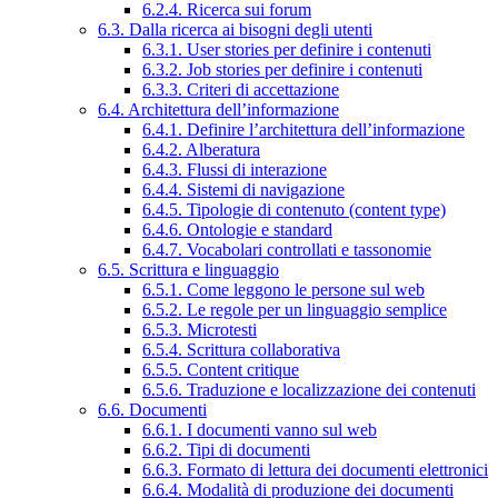
6.2.4. Ricerca sui forum
6.3. Dalla ricerca ai bisogni degli utenti
6.3.1. User stories per definire i contenuti
6.3.2. Job stories per definire i contenuti
6.3.3. Criteri di accettazione
6.4. Architettura dell’informazione
6.4.1. Definire l’architettura dell’informazione
6.4.2. Alberatura
6.4.3. Flussi di interazione
6.4.4. Sistemi di navigazione
6.4.5. Tipologie di contenuto (content type)
6.4.6. Ontologie e standard
6.4.7. Vocabolari controllati e tassonomie
6.5. Scrittura e linguaggio
6.5.1. Come leggono le persone sul web
6.5.2. Le regole per un linguaggio semplice
6.5.3. Microtesti
6.5.4. Scrittura collaborativa
6.5.5. Content critique
6.5.6. Traduzione e localizzazione dei contenuti
6.6. Documenti
6.6.1. I documenti vanno sul web
6.6.2. Tipi di documenti
6.6.3. Formato di lettura dei documenti elettronici
6.6.4. Modalità di produzione dei documenti