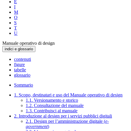
E
I
M
O
S
T
U
Manuale operativo di design
indici e glossario
contenuti
figure
tabelle
glossario
Sommario
1. Scopo, destinatari e uso del Manuale operativo di design
1.1. Versionamento e storico
1.2. Consultazione del manuale
1.3. Contribuisci al manuale
2. Introduzione al design per i servizi pubblici digitali
2.1. Design per l’amministrazione digitale (
e-
government
)