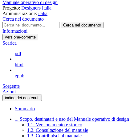
Manuale operativo di design
Progetto:
Designers Italia
Amministrazione:
italia
Cerca nel documento
Cerca nel documento
Informazioni
versione-corrente
Scarica
pdf
html
epub
Sorgente
Azioni
indice dei contenuti
Sommario
1. Scopo, destinatari e uso del Manuale operativo di design
1.1. Versionamento e storico
1.2. Consultazione del manuale
1.3. Contribuisci al manuale