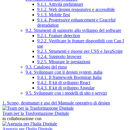
9.1.1. Attività preliminari
9.1.2. Web design responsivo e accessibile
9.1.3. Mobile first
9.1.4. Progressive enhancement e Graceful
degradation
9.2. Strumenti di supporto allo sviluppo del software
9.2.1. Feature detection
9.2.2. Verificare le feature disponibili con Can I
use
9.2.3. Strumenti e risorse per CSS e JavaScript
9.2.4. Supporto browser
9.2.5. Misurare le prestazioni
9.3. Catalogo del riuso
9.4. Sviluppare con il design system .italia
9.4.1. Il framework Bootstrap Italia
9.4.2. Il kit di sviluppo React
9.4.3. Il kit di sviluppo Angular
9.5. Sviluppare con i modelli di sito e servizi
1. Scopo, destinatari e uso del Manuale operativo di design
Team per la Trasformazione Digitale
in collaborazione con
Agenzia per l'Italia Digitale