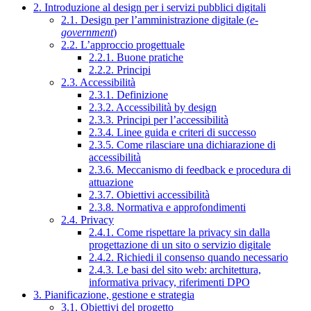
2. Introduzione al design per i servizi pubblici digitali
2.1. Design per l’amministrazione digitale (
e-
government
)
2.2. L’approccio progettuale
2.2.1. Buone pratiche
2.2.2. Principi
2.3. Accessibilità
2.3.1. Definizione
2.3.2. Accessibilità by design
2.3.3. Principi per l’accessibilità
2.3.4. Linee guida e criteri di successo
2.3.5. Come rilasciare una dichiarazione di
accessibilità
2.3.6. Meccanismo di feedback e procedura di
attuazione
2.3.7. Obiettivi accessibilità
2.3.8. Normativa e approfondimenti
2.4. Privacy
2.4.1. Come rispettare la privacy sin dalla
progettazione di un sito o servizio digitale
2.4.2. Richiedi il consenso quando necessario
2.4.3. Le basi del sito web: architettura,
informativa privacy, riferimenti DPO
3. Pianificazione, gestione e strategia
3.1. Obiettivi del progetto