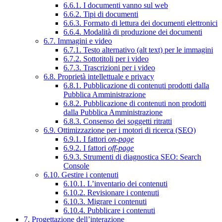
6.6.1. I documenti vanno sul web
6.6.2. Tipi di documenti
6.6.3. Formato di lettura dei documenti elettronici
6.6.4. Modalità di produzione dei documenti
6.7. Immagini e video
6.7.1. Testo alternativo (alt text) per le immagini
6.7.2. Sottotitoli per i video
6.7.3. Trascrizioni per i video
6.8. Proprietà intellettuale e privacy
6.8.1. Pubblicazione di contenuti prodotti dalla
Pubblica Amministrazione
6.8.2. Pubblicazione di contenuti non prodotti
dalla Pubblica Amministrazione
6.8.3. Consenso dei soggetti ritratti
6.9. Ottimizzazione per i motori di ricerca (SEO)
6.9.1. I fattori
on-page
6.9.2. I fattori
off-page
6.9.3. Strumenti di diagnostica SEO: Search
Console
6.10. Gestire i contenuti
6.10.1. L’inventario dei contenuti
6.10.2. Revisionare i contenuti
6.10.3. Migrare i contenuti
6.10.4. Pubblicare i contenuti
7. Progettazione dell’interazione