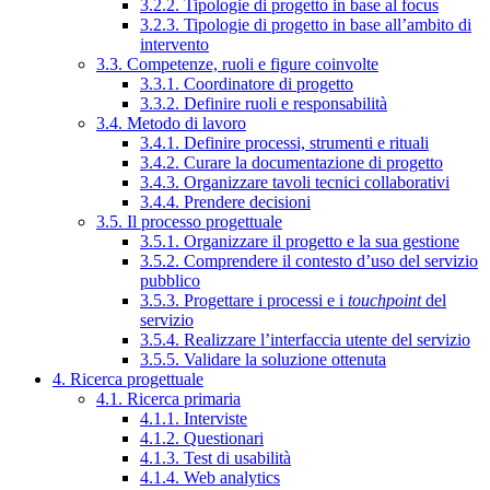
3.2.2. Tipologie di progetto in base al focus
3.2.3. Tipologie di progetto in base all’ambito di
intervento
3.3. Competenze, ruoli e figure coinvolte
3.3.1. Coordinatore di progetto
3.3.2. Definire ruoli e responsabilità
3.4. Metodo di lavoro
3.4.1. Definire processi, strumenti e rituali
3.4.2. Curare la documentazione di progetto
3.4.3. Organizzare tavoli tecnici collaborativi
3.4.4. Prendere decisioni
3.5. Il processo progettuale
3.5.1. Organizzare il progetto e la sua gestione
3.5.2. Comprendere il contesto d’uso del servizio
pubblico
3.5.3. Progettare i processi e i
touchpoint
del
servizio
3.5.4. Realizzare l’interfaccia utente del servizio
3.5.5. Validare la soluzione ottenuta
4. Ricerca progettuale
4.1. Ricerca primaria
4.1.1. Interviste
4.1.2. Questionari
4.1.3. Test di usabilità
4.1.4. Web analytics