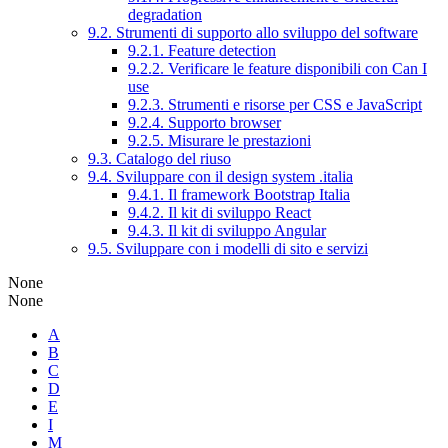
degradation
9.2. Strumenti di supporto allo sviluppo del software
9.2.1. Feature detection
9.2.2. Verificare le feature disponibili con Can I
use
9.2.3. Strumenti e risorse per CSS e JavaScript
9.2.4. Supporto browser
9.2.5. Misurare le prestazioni
9.3. Catalogo del riuso
9.4. Sviluppare con il design system .italia
9.4.1. Il framework Bootstrap Italia
9.4.2. Il kit di sviluppo React
9.4.3. Il kit di sviluppo Angular
9.5. Sviluppare con i modelli di sito e servizi
None
None
A
B
C
D
E
I
M