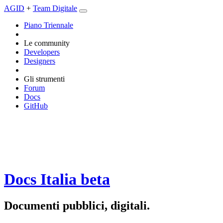
AGID
+
Team Digitale
Piano Triennale
Le community
Developers
Designers
Gli strumenti
Forum
Docs
GitHub
Docs Italia
beta
Documenti pubblici, digitali.