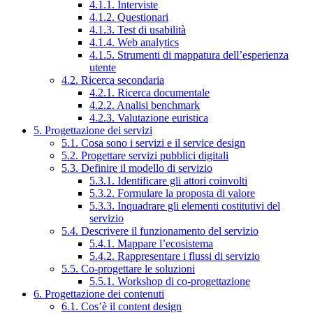
4.1.1. Interviste
4.1.2. Questionari
4.1.3. Test di usabilità
4.1.4. Web analytics
4.1.5. Strumenti di mappatura dell’esperienza
utente
4.2. Ricerca secondaria
4.2.1. Ricerca documentale
4.2.2. Analisi benchmark
4.2.3. Valutazione euristica
5. Progettazione dei servizi
5.1. Cosa sono i servizi e il service design
5.2. Progettare servizi pubblici digitali
5.3. Definire il modello di servizio
5.3.1. Identificare gli attori coinvolti
5.3.2. Formulare la proposta di valore
5.3.3. Inquadrare gli elementi costitutivi del
servizio
5.4. Descrivere il funzionamento del servizio
5.4.1. Mappare l’ecosistema
5.4.2. Rappresentare i flussi di servizio
5.5. Co-progettare le soluzioni
5.5.1. Workshop di co-progettazione
6. Progettazione dei contenuti
6.1. Cos’è il content design