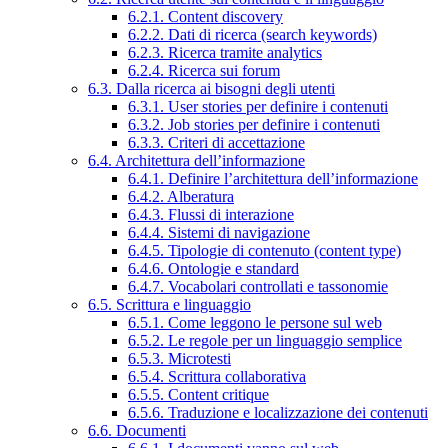
6.2.1. Content discovery
6.2.2. Dati di ricerca (search keywords)
6.2.3. Ricerca tramite analytics
6.2.4. Ricerca sui forum
6.3. Dalla ricerca ai bisogni degli utenti
6.3.1. User stories per definire i contenuti
6.3.2. Job stories per definire i contenuti
6.3.3. Criteri di accettazione
6.4. Architettura dell’informazione
6.4.1. Definire l’architettura dell’informazione
6.4.2. Alberatura
6.4.3. Flussi di interazione
6.4.4. Sistemi di navigazione
6.4.5. Tipologie di contenuto (content type)
6.4.6. Ontologie e standard
6.4.7. Vocabolari controllati e tassonomie
6.5. Scrittura e linguaggio
6.5.1. Come leggono le persone sul web
6.5.2. Le regole per un linguaggio semplice
6.5.3. Microtesti
6.5.4. Scrittura collaborativa
6.5.5. Content critique
6.5.6. Traduzione e localizzazione dei contenuti
6.6. Documenti