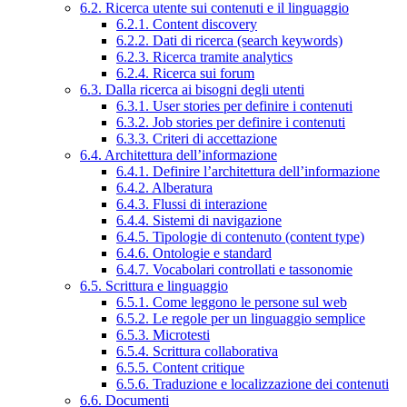
6.2. Ricerca utente sui contenuti e il linguaggio
6.2.1. Content discovery
6.2.2. Dati di ricerca (search keywords)
6.2.3. Ricerca tramite analytics
6.2.4. Ricerca sui forum
6.3. Dalla ricerca ai bisogni degli utenti
6.3.1. User stories per definire i contenuti
6.3.2. Job stories per definire i contenuti
6.3.3. Criteri di accettazione
6.4. Architettura dell’informazione
6.4.1. Definire l’architettura dell’informazione
6.4.2. Alberatura
6.4.3. Flussi di interazione
6.4.4. Sistemi di navigazione
6.4.5. Tipologie di contenuto (content type)
6.4.6. Ontologie e standard
6.4.7. Vocabolari controllati e tassonomie
6.5. Scrittura e linguaggio
6.5.1. Come leggono le persone sul web
6.5.2. Le regole per un linguaggio semplice
6.5.3. Microtesti
6.5.4. Scrittura collaborativa
6.5.5. Content critique
6.5.6. Traduzione e localizzazione dei contenuti
6.6. Documenti