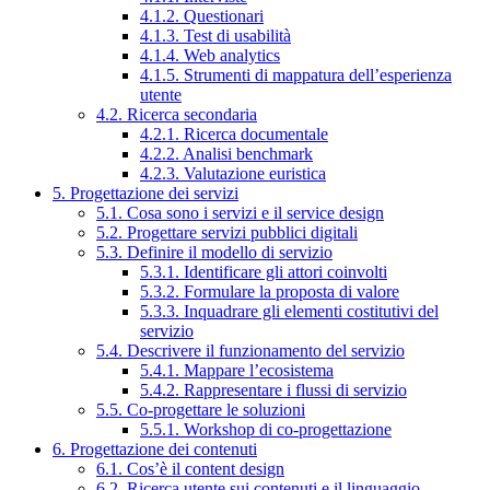
4.1.2. Questionari
4.1.3. Test di usabilità
4.1.4. Web analytics
4.1.5. Strumenti di mappatura dell’esperienza
utente
4.2. Ricerca secondaria
4.2.1. Ricerca documentale
4.2.2. Analisi benchmark
4.2.3. Valutazione euristica
5. Progettazione dei servizi
5.1. Cosa sono i servizi e il service design
5.2. Progettare servizi pubblici digitali
5.3. Definire il modello di servizio
5.3.1. Identificare gli attori coinvolti
5.3.2. Formulare la proposta di valore
5.3.3. Inquadrare gli elementi costitutivi del
servizio
5.4. Descrivere il funzionamento del servizio
5.4.1. Mappare l’ecosistema
5.4.2. Rappresentare i flussi di servizio
5.5. Co-progettare le soluzioni
5.5.1. Workshop di co-progettazione
6. Progettazione dei contenuti
6.1. Cos’è il content design
6.2. Ricerca utente sui contenuti e il linguaggio