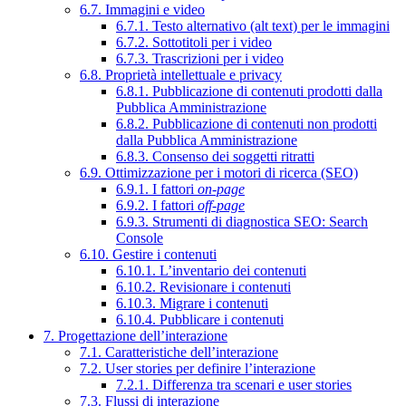
6.7. Immagini e video
6.7.1. Testo alternativo (alt text) per le immagini
6.7.2. Sottotitoli per i video
6.7.3. Trascrizioni per i video
6.8. Proprietà intellettuale e privacy
6.8.1. Pubblicazione di contenuti prodotti dalla
Pubblica Amministrazione
6.8.2. Pubblicazione di contenuti non prodotti
dalla Pubblica Amministrazione
6.8.3. Consenso dei soggetti ritratti
6.9. Ottimizzazione per i motori di ricerca (SEO)
6.9.1. I fattori
on-page
6.9.2. I fattori
off-page
6.9.3. Strumenti di diagnostica SEO: Search
Console
6.10. Gestire i contenuti
6.10.1. L’inventario dei contenuti
6.10.2. Revisionare i contenuti
6.10.3. Migrare i contenuti
6.10.4. Pubblicare i contenuti
7. Progettazione dell’interazione
7.1. Caratteristiche dell’interazione
7.2. User stories per definire l’interazione
7.2.1. Differenza tra scenari e user stories
7.3. Flussi di interazione