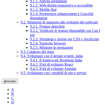
9.1.1. Attività preliminari
9.1.2. Web design responsivo e accessibile
9.1.3. Mobile first
9.1.4. Progressive enhancement e Graceful
degradation
9.2. Strumenti di supporto allo sviluppo del software
9.2.1. Feature detection
9.2.2. Verificare le feature disponibili con Can I
use
9.2.3. Strumenti e risorse per CSS e JavaScript
9.2.4. Supporto browser
9.2.5. Misurare le prestazioni
9.3. Catalogo del riuso
9.4. Sviluppare con il design system .italia
9.4.1. Il framework Bootstrap Italia
9.4.2. Il kit di sviluppo React
9.4.3. Il kit di sviluppo Angular
9.5. Sviluppare con i modelli di sito e servizi
glossario
A
B
C
D