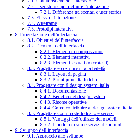
7.1. Caratteristiche dell’interazione
7.2. User stories per definire l’interazione
7.2.1. Differenza tra scenari e user stories
7.3. Flussi di interazione
7.4. Wireframe
7.5. Prototipi interattivi
8. Progettazione dell’interfaccia
8.1. Obiettivi dell’interfaccia
8.2. Elementi dell’interfaccia
8.2.1. Elementi di composizione
8.2.2. Elementi interattivi
8.2.3. Elementi testuali (microtesti)
8.3. Progettare e costruire in alta fedeltà
8.3.1. Layout di pagina
8.3.2. Prototipi in alta fedeltà
8.4. Progettare con il design system .italia
8.4.1. Documentazione
8.4.2. Benefici del design system
8.4.3. Risorse operative
8.4.4. Come contribuire al design system .italia
8.5. Progettare con i modelli di sito e servizi
8.5.1. Vantaggi dell’utilizzo dei modelli
8.5.2. I modelli di sito e servizi disponibili
9. Sviluppo dell’interfaccia
9.1. Approccio allo sviluppo