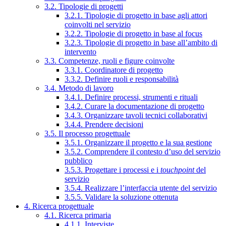
3.2. Tipologie di progetti
3.2.1. Tipologie di progetto in base agli attori
coinvolti nel servizio
3.2.2. Tipologie di progetto in base al focus
3.2.3. Tipologie di progetto in base all’ambito di
intervento
3.3. Competenze, ruoli e figure coinvolte
3.3.1. Coordinatore di progetto
3.3.2. Definire ruoli e responsabilità
3.4. Metodo di lavoro
3.4.1. Definire processi, strumenti e rituali
3.4.2. Curare la documentazione di progetto
3.4.3. Organizzare tavoli tecnici collaborativi
3.4.4. Prendere decisioni
3.5. Il processo progettuale
3.5.1. Organizzare il progetto e la sua gestione
3.5.2. Comprendere il contesto d’uso del servizio
pubblico
3.5.3. Progettare i processi e i
touchpoint
del
servizio
3.5.4. Realizzare l’interfaccia utente del servizio
3.5.5. Validare la soluzione ottenuta
4. Ricerca progettuale
4.1. Ricerca primaria
4.1.1. Interviste