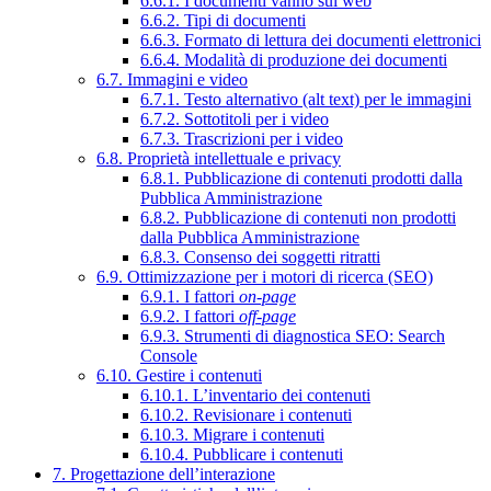
6.6.1. I documenti vanno sul web
6.6.2. Tipi di documenti
6.6.3. Formato di lettura dei documenti elettronici
6.6.4. Modalità di produzione dei documenti
6.7. Immagini e video
6.7.1. Testo alternativo (alt text) per le immagini
6.7.2. Sottotitoli per i video
6.7.3. Trascrizioni per i video
6.8. Proprietà intellettuale e privacy
6.8.1. Pubblicazione di contenuti prodotti dalla
Pubblica Amministrazione
6.8.2. Pubblicazione di contenuti non prodotti
dalla Pubblica Amministrazione
6.8.3. Consenso dei soggetti ritratti
6.9. Ottimizzazione per i motori di ricerca (SEO)
6.9.1. I fattori
on-page
6.9.2. I fattori
off-page
6.9.3. Strumenti di diagnostica SEO: Search
Console
6.10. Gestire i contenuti
6.10.1. L’inventario dei contenuti
6.10.2. Revisionare i contenuti
6.10.3. Migrare i contenuti
6.10.4. Pubblicare i contenuti
7. Progettazione dell’interazione