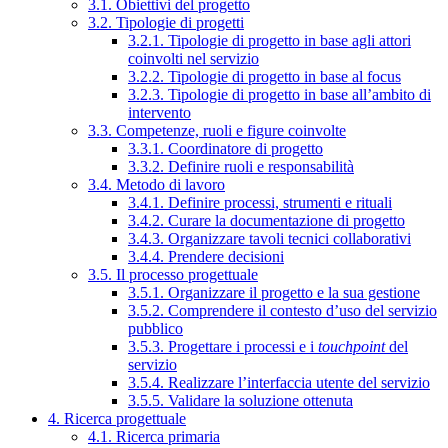
3.1. Obiettivi del progetto
3.2. Tipologie di progetti
3.2.1. Tipologie di progetto in base agli attori
coinvolti nel servizio
3.2.2. Tipologie di progetto in base al focus
3.2.3. Tipologie di progetto in base all’ambito di
intervento
3.3. Competenze, ruoli e figure coinvolte
3.3.1. Coordinatore di progetto
3.3.2. Definire ruoli e responsabilità
3.4. Metodo di lavoro
3.4.1. Definire processi, strumenti e rituali
3.4.2. Curare la documentazione di progetto
3.4.3. Organizzare tavoli tecnici collaborativi
3.4.4. Prendere decisioni
3.5. Il processo progettuale
3.5.1. Organizzare il progetto e la sua gestione
3.5.2. Comprendere il contesto d’uso del servizio
pubblico
3.5.3. Progettare i processi e i
touchpoint
del
servizio
3.5.4. Realizzare l’interfaccia utente del servizio
3.5.5. Validare la soluzione ottenuta
4. Ricerca progettuale
4.1. Ricerca primaria