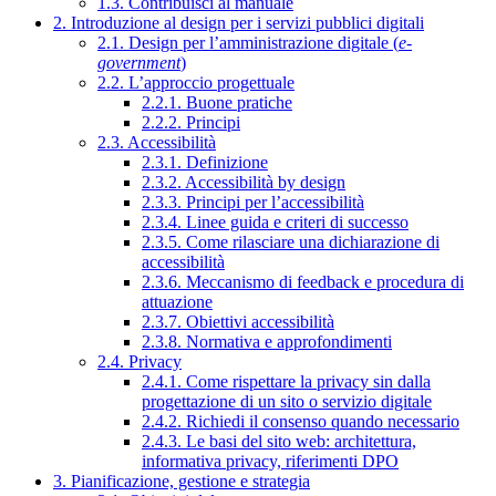
1.3. Contribuisci al manuale
2. Introduzione al design per i servizi pubblici digitali
2.1. Design per l’amministrazione digitale (
e-
government
)
2.2. L’approccio progettuale
2.2.1. Buone pratiche
2.2.2. Principi
2.3. Accessibilità
2.3.1. Definizione
2.3.2. Accessibilità by design
2.3.3. Principi per l’accessibilità
2.3.4. Linee guida e criteri di successo
2.3.5. Come rilasciare una dichiarazione di
accessibilità
2.3.6. Meccanismo di feedback e procedura di
attuazione
2.3.7. Obiettivi accessibilità
2.3.8. Normativa e approfondimenti
2.4. Privacy
2.4.1. Come rispettare la privacy sin dalla
progettazione di un sito o servizio digitale
2.4.2. Richiedi il consenso quando necessario
2.4.3. Le basi del sito web: architettura,
informativa privacy, riferimenti DPO
3. Pianificazione, gestione e strategia