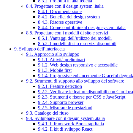
8.3.2. Prototipi in alta fedeltà
8.4. Progettare con il design system .italia
8.4.1. Documentazione
8.4.2. Benefici del design system
8.4.3. Risorse operative
8.4.4. Come contribuire al design system .italia
8.5. Progettare con i modelli di sito e servizi
8.5.1. Vantaggi dell’utilizzo dei modelli
8.5.2. I modelli di sito e servizi disponibili
9. Sviluppo dell’interfaccia
9.1. Approccio allo sviluppo
9.1.1. Attività preliminari
9.1.2. Web design responsivo e accessibile
9.1.3. Mobile first
9.1.4. Progressive enhancement e Graceful degrad
9.2. Strumenti di supporto allo sviluppo del software
9.2.1. Feature detection
9.2.2. Verificare le feature disponibili con Can I us
9.2.3. Strumenti e risorse per CSS e JavaScript
9.2.4. Supporto browser
9.2.5. Misurare le prestazioni
9.3. Catalogo del riuso
9.4. Sviluppare con il design system .italia
9.4.1. Il framework Bootstrap Italia
9.4.2. Il kit di sviluppo React