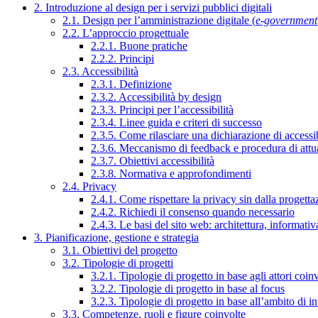
2. Introduzione al design per i servizi pubblici digitali
2.1. Design per l’amministrazione digitale (
e-government
2.2. L’approccio progettuale
2.2.1. Buone pratiche
2.2.2. Principi
2.3. Accessibilità
2.3.1. Definizione
2.3.2. Accessibilità by design
2.3.3. Principi per l’accessibilità
2.3.4. Linee guida e criteri di successo
2.3.5. Come rilasciare una dichiarazione di accessib
2.3.6. Meccanismo di feedback e procedura di attu
2.3.7. Obiettivi accessibilità
2.3.8. Normativa e approfondimenti
2.4. Privacy
2.4.1. Come rispettare la privacy sin dalla progettaz
2.4.2. Richiedi il consenso quando necessario
2.4.3. Le basi del sito web: architettura, informati
3. Pianificazione, gestione e strategia
3.1. Obiettivi del progetto
3.2. Tipologie di progetti
3.2.1. Tipologie di progetto in base agli attori coinv
3.2.2. Tipologie di progetto in base al focus
3.2.3. Tipologie di progetto in base all’ambito di i
3.3. Competenze, ruoli e figure coinvolte