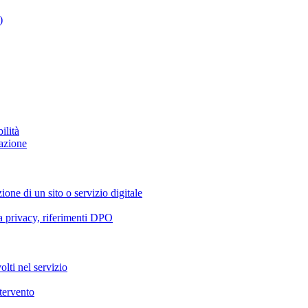
)
ilità
azione
ione di un sito o servizio digitale
va privacy, riferimenti DPO
olti nel servizio
ntervento