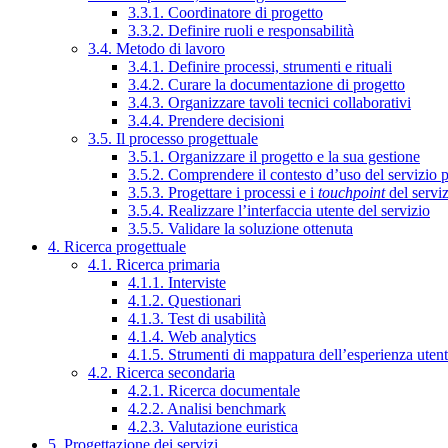
3.3.1. Coordinatore di progetto
3.3.2. Definire ruoli e responsabilità
3.4. Metodo di lavoro
3.4.1. Definire processi, strumenti e rituali
3.4.2. Curare la documentazione di progetto
3.4.3. Organizzare tavoli tecnici collaborativi
3.4.4. Prendere decisioni
3.5. Il processo progettuale
3.5.1. Organizzare il progetto e la sua gestione
3.5.2. Comprendere il contesto d’uso del servizio 
3.5.3. Progettare i processi e i
touchpoint
del servi
3.5.4. Realizzare l’interfaccia utente del servizio
3.5.5. Validare la soluzione ottenuta
4. Ricerca progettuale
4.1. Ricerca primaria
4.1.1. Interviste
4.1.2. Questionari
4.1.3. Test di usabilità
4.1.4. Web analytics
4.1.5. Strumenti di mappatura dell’esperienza uten
4.2. Ricerca secondaria
4.2.1. Ricerca documentale
4.2.2. Analisi benchmark
4.2.3. Valutazione euristica
5. Progettazione dei servizi