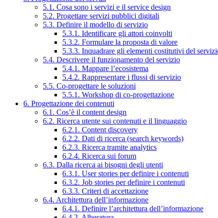
5.1. Cosa sono i servizi e il service design
5.2. Progettare servizi pubblici digitali
5.3. Definire il modello di servizio
5.3.1. Identificare gli attori coinvolti
5.3.2. Formulare la proposta di valore
5.3.3. Inquadrare gli elementi costitutivi del serviz
5.4. Descrivere il funzionamento del servizio
5.4.1. Mappare l’ecosistema
5.4.2. Rappresentare i flussi di servizio
5.5. Co-progettare le soluzioni
5.5.1. Workshop di co-progettazione
6. Progettazione dei contenuti
6.1. Cos’è il content design
6.2. Ricerca utente sui contenuti e il linguaggio
6.2.1. Content discovery
6.2.2. Dati di ricerca (search keywords)
6.2.3. Ricerca tramite analytics
6.2.4. Ricerca sui forum
6.3. Dalla ricerca ai bisogni degli utenti
6.3.1. User stories per definire i contenuti
6.3.2. Job stories per definire i contenuti
6.3.3. Criteri di accettazione
6.4. Architettura dell’informazione
6.4.1. Definire l’architettura dell’informazione
6.4.2. Alberatura