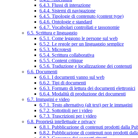
6.4.3. Flussi di interazione
6.4.4. Sistemi di navigazione
6.4.5. Tipologie di contenuto (content type)
6.4.6. Ontologie e standard
6.4.7. Vocabolari controllati e tassonomie
6.5. Scrittura e linguaggio
6.5.1. Come leggono le persone sul web
6.5.2. Le regole per un linguaggio semplice
6.5.3. Microtesti
6.5.4. Scrittura collaborativa
6.5.5. Content critique
6.5.6. Traduzione e localizzazione dei contenuti
6.6. Documenti
6.6.1. I documenti vanno sul web
6.6.2. Tipi di documenti
6.6.3. Formato di lettura dei documenti elettronici
6.6.4. Modalità di produzione dei documenti
6.7. Immagini e video
6.7.1. Testo alternativo (alt text) per le immagini
6.7.2. Sottotitoli per i video
6.7.3. Trascrizioni per i video
6.8. Proprietà intellettuale e privacy
6.8.1. Pubblicazione di contenuti prodotti dalla P
6.8.2. Pubblicazione di contenuti non prodotti dal