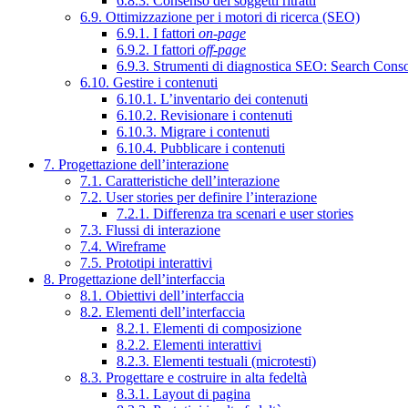
6.8.3. Consenso dei soggetti ritratti
6.9. Ottimizzazione per i motori di ricerca (SEO)
6.9.1. I fattori
on-page
6.9.2. I fattori
off-page
6.9.3. Strumenti di diagnostica SEO: Search Cons
6.10. Gestire i contenuti
6.10.1. L’inventario dei contenuti
6.10.2. Revisionare i contenuti
6.10.3. Migrare i contenuti
6.10.4. Pubblicare i contenuti
7. Progettazione dell’interazione
7.1. Caratteristiche dell’interazione
7.2. User stories per definire l’interazione
7.2.1. Differenza tra scenari e user stories
7.3. Flussi di interazione
7.4. Wireframe
7.5. Prototipi interattivi
8. Progettazione dell’interfaccia
8.1. Obiettivi dell’interfaccia
8.2. Elementi dell’interfaccia
8.2.1. Elementi di composizione
8.2.2. Elementi interattivi
8.2.3. Elementi testuali (microtesti)
8.3. Progettare e costruire in alta fedeltà
8.3.1. Layout di pagina