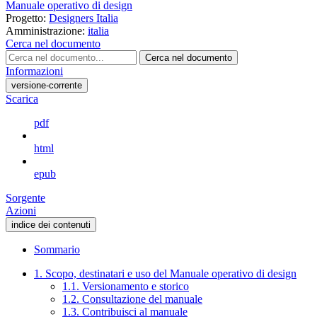
Manuale operativo di design
Progetto:
Designers Italia
Amministrazione:
italia
Cerca nel documento
Cerca nel documento
Informazioni
versione-corrente
Scarica
pdf
html
epub
Sorgente
Azioni
indice dei contenuti
Sommario
1. Scopo, destinatari e uso del Manuale operativo di design
1.1. Versionamento e storico
1.2. Consultazione del manuale
1.3. Contribuisci al manuale