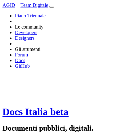
AGID
+
Team Digitale
Piano Triennale
Le community
Developers
Designers
Gli strumenti
Forum
Docs
GitHub
Docs Italia
beta
Documenti pubblici, digitali.