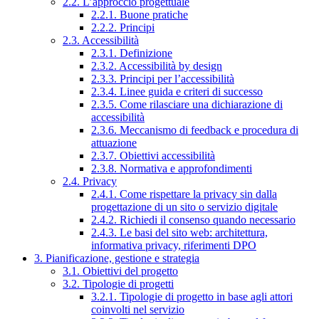
2.2. L’approccio progettuale
2.2.1. Buone pratiche
2.2.2. Principi
2.3. Accessibilità
2.3.1. Definizione
2.3.2. Accessibilità by design
2.3.3. Principi per l’accessibilità
2.3.4. Linee guida e criteri di successo
2.3.5. Come rilasciare una dichiarazione di
accessibilità
2.3.6. Meccanismo di feedback e procedura di
attuazione
2.3.7. Obiettivi accessibilità
2.3.8. Normativa e approfondimenti
2.4. Privacy
2.4.1. Come rispettare la privacy sin dalla
progettazione di un sito o servizio digitale
2.4.2. Richiedi il consenso quando necessario
2.4.3. Le basi del sito web: architettura,
informativa privacy, riferimenti DPO
3. Pianificazione, gestione e strategia
3.1. Obiettivi del progetto
3.2. Tipologie di progetti
3.2.1. Tipologie di progetto in base agli attori
coinvolti nel servizio