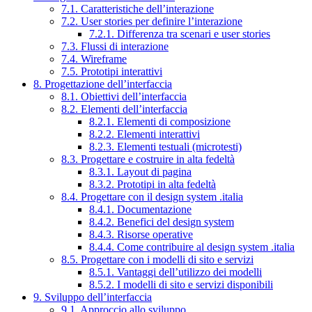
7.1. Caratteristiche dell’interazione
7.2. User stories per definire l’interazione
7.2.1. Differenza tra scenari e user stories
7.3. Flussi di interazione
7.4. Wireframe
7.5. Prototipi interattivi
8. Progettazione dell’interfaccia
8.1. Obiettivi dell’interfaccia
8.2. Elementi dell’interfaccia
8.2.1. Elementi di composizione
8.2.2. Elementi interattivi
8.2.3. Elementi testuali (microtesti)
8.3. Progettare e costruire in alta fedeltà
8.3.1. Layout di pagina
8.3.2. Prototipi in alta fedeltà
8.4. Progettare con il design system .italia
8.4.1. Documentazione
8.4.2. Benefici del design system
8.4.3. Risorse operative
8.4.4. Come contribuire al design system .italia
8.5. Progettare con i modelli di sito e servizi
8.5.1. Vantaggi dell’utilizzo dei modelli
8.5.2. I modelli di sito e servizi disponibili
9. Sviluppo dell’interfaccia
9.1. Approccio allo sviluppo