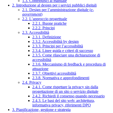
1.3. Contribuisci al manuale
2. Introduzione al design per i servizi pubblici digitali
2.1. Design per l’amministrazione digitale (
e-
government
)
2.2. L’approccio progettuale
2.2.1. Buone pratiche
2.2.2. Principi
2.3. Accessibilità
2.3.1. Definizione
2.3.2. Accessibilità by design
2.3.3. Principi per l’accessibilità
2.3.4. Linee guida e criteri di successo
2.3.5. Come rilasciare una dichiarazione di
accessibilità
2.3.6. Meccanismo di feedback e procedura di
attuazione
2.3.7. Obiettivi accessibilità
2.3.8. Normativa e approfondimenti
2.4. Privacy
2.4.1. Come rispettare la privacy sin dalla
progettazione di un sito o servizio digitale
2.4.2. Richiedi il consenso quando necessario
2.4.3. Le basi del sito web: architettura,
informativa privacy, riferimenti DPO
3. Pianificazione, gestione e strategia