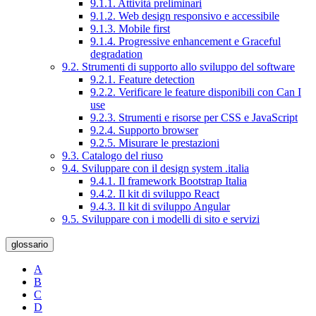
9.1.1. Attività preliminari
9.1.2. Web design responsivo e accessibile
9.1.3. Mobile first
9.1.4. Progressive enhancement e Graceful
degradation
9.2. Strumenti di supporto allo sviluppo del software
9.2.1. Feature detection
9.2.2. Verificare le feature disponibili con Can I
use
9.2.3. Strumenti e risorse per CSS e JavaScript
9.2.4. Supporto browser
9.2.5. Misurare le prestazioni
9.3. Catalogo del riuso
9.4. Sviluppare con il design system .italia
9.4.1. Il framework Bootstrap Italia
9.4.2. Il kit di sviluppo React
9.4.3. Il kit di sviluppo Angular
9.5. Sviluppare con i modelli di sito e servizi
glossario
A
B
C
D