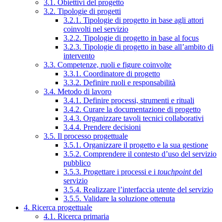
3.1. Obiettivi del progetto
3.2. Tipologie di progetti
3.2.1. Tipologie di progetto in base agli attori
coinvolti nel servizio
3.2.2. Tipologie di progetto in base al focus
3.2.3. Tipologie di progetto in base all’ambito di
intervento
3.3. Competenze, ruoli e figure coinvolte
3.3.1. Coordinatore di progetto
3.3.2. Definire ruoli e responsabilità
3.4. Metodo di lavoro
3.4.1. Definire processi, strumenti e rituali
3.4.2. Curare la documentazione di progetto
3.4.3. Organizzare tavoli tecnici collaborativi
3.4.4. Prendere decisioni
3.5. Il processo progettuale
3.5.1. Organizzare il progetto e la sua gestione
3.5.2. Comprendere il contesto d’uso del servizio
pubblico
3.5.3. Progettare i processi e i
touchpoint
del
servizio
3.5.4. Realizzare l’interfaccia utente del servizio
3.5.5. Validare la soluzione ottenuta
4. Ricerca progettuale
4.1. Ricerca primaria