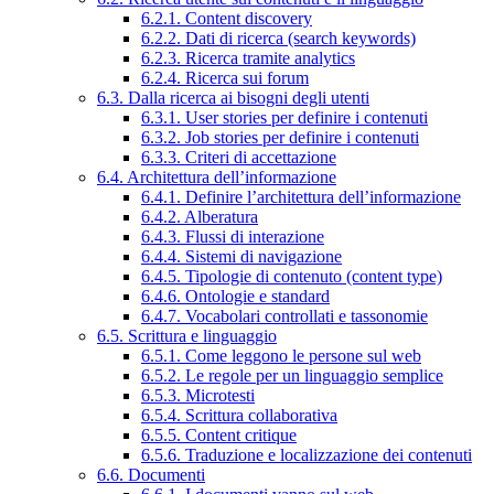
6.2.1. Content discovery
6.2.2. Dati di ricerca (search keywords)
6.2.3. Ricerca tramite analytics
6.2.4. Ricerca sui forum
6.3. Dalla ricerca ai bisogni degli utenti
6.3.1. User stories per definire i contenuti
6.3.2. Job stories per definire i contenuti
6.3.3. Criteri di accettazione
6.4. Architettura dell’informazione
6.4.1. Definire l’architettura dell’informazione
6.4.2. Alberatura
6.4.3. Flussi di interazione
6.4.4. Sistemi di navigazione
6.4.5. Tipologie di contenuto (content type)
6.4.6. Ontologie e standard
6.4.7. Vocabolari controllati e tassonomie
6.5. Scrittura e linguaggio
6.5.1. Come leggono le persone sul web
6.5.2. Le regole per un linguaggio semplice
6.5.3. Microtesti
6.5.4. Scrittura collaborativa
6.5.5. Content critique
6.5.6. Traduzione e localizzazione dei contenuti
6.6. Documenti