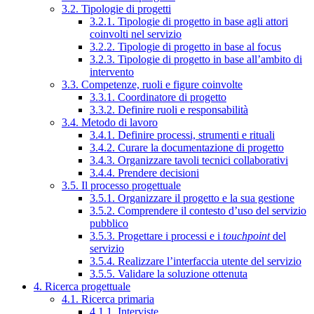
3.2. Tipologie di progetti
3.2.1. Tipologie di progetto in base agli attori
coinvolti nel servizio
3.2.2. Tipologie di progetto in base al focus
3.2.3. Tipologie di progetto in base all’ambito di
intervento
3.3. Competenze, ruoli e figure coinvolte
3.3.1. Coordinatore di progetto
3.3.2. Definire ruoli e responsabilità
3.4. Metodo di lavoro
3.4.1. Definire processi, strumenti e rituali
3.4.2. Curare la documentazione di progetto
3.4.3. Organizzare tavoli tecnici collaborativi
3.4.4. Prendere decisioni
3.5. Il processo progettuale
3.5.1. Organizzare il progetto e la sua gestione
3.5.2. Comprendere il contesto d’uso del servizio
pubblico
3.5.3. Progettare i processi e i
touchpoint
del
servizio
3.5.4. Realizzare l’interfaccia utente del servizio
3.5.5. Validare la soluzione ottenuta
4. Ricerca progettuale
4.1. Ricerca primaria
4.1.1. Interviste