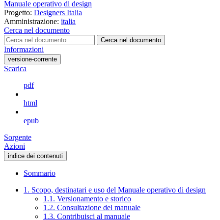
Manuale operativo di design
Progetto:
Designers Italia
Amministrazione:
italia
Cerca nel documento
Cerca nel documento
Informazioni
versione-corrente
Scarica
pdf
html
epub
Sorgente
Azioni
indice dei contenuti
Sommario
1. Scopo, destinatari e uso del Manuale operativo di design
1.1. Versionamento e storico
1.2. Consultazione del manuale
1.3. Contribuisci al manuale