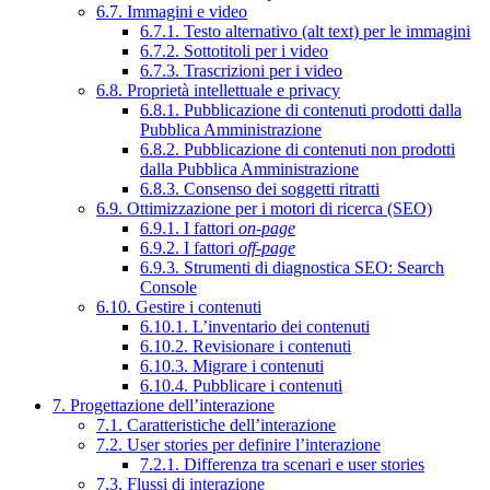
6.7. Immagini e video
6.7.1. Testo alternativo (alt text) per le immagini
6.7.2. Sottotitoli per i video
6.7.3. Trascrizioni per i video
6.8. Proprietà intellettuale e privacy
6.8.1. Pubblicazione di contenuti prodotti dalla
Pubblica Amministrazione
6.8.2. Pubblicazione di contenuti non prodotti
dalla Pubblica Amministrazione
6.8.3. Consenso dei soggetti ritratti
6.9. Ottimizzazione per i motori di ricerca (SEO)
6.9.1. I fattori
on-page
6.9.2. I fattori
off-page
6.9.3. Strumenti di diagnostica SEO: Search
Console
6.10. Gestire i contenuti
6.10.1. L’inventario dei contenuti
6.10.2. Revisionare i contenuti
6.10.3. Migrare i contenuti
6.10.4. Pubblicare i contenuti
7. Progettazione dell’interazione
7.1. Caratteristiche dell’interazione
7.2. User stories per definire l’interazione
7.2.1. Differenza tra scenari e user stories
7.3. Flussi di interazione