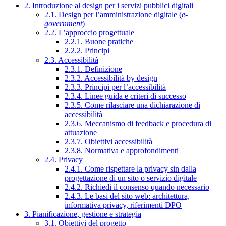
2. Introduzione al design per i servizi pubblici digitali
2.1. Design per l’amministrazione digitale (
e-
government
)
2.2. L’approccio progettuale
2.2.1. Buone pratiche
2.2.2. Principi
2.3. Accessibilità
2.3.1. Definizione
2.3.2. Accessibilità by design
2.3.3. Principi per l’accessibilità
2.3.4. Linee guida e criteri di successo
2.3.5. Come rilasciare una dichiarazione di
accessibilità
2.3.6. Meccanismo di feedback e procedura di
attuazione
2.3.7. Obiettivi accessibilità
2.3.8. Normativa e approfondimenti
2.4. Privacy
2.4.1. Come rispettare la privacy sin dalla
progettazione di un sito o servizio digitale
2.4.2. Richiedi il consenso quando necessario
2.4.3. Le basi del sito web: architettura,
informativa privacy, riferimenti DPO
3. Pianificazione, gestione e strategia
3.1. Obiettivi del progetto