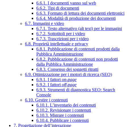
6.6.1. I documenti vanno sul web
6.6.2. Tipi di documenti
6.6.3. Formato di lettura dei documenti elettronici
6.6.4. Modalità di produzione dei documenti
6.7. Immagini e video
6.7.1. Testo alternativo (alt text) per le immagini
6.7.2. Sottotitoli per i video
6.7.3. Trascrizioni per i video
6.8. Proprietà intellettuale e privacy
6.8.1. Pubblicazione di contenuti prodotti dalla
Pubblica Amministrazione
6.8.2. Pubblicazione di contenuti non prodotti
dalla Pubblica Amministrazione
6.8.3. Consenso dei soggetti ritratti
6.9. Ottimizzazione per i motori di ricerca (SEO)
6.9.1. I fattori
on-page
6.9.2. I fattori
off-page
6.9.3. Strumenti di diagnostica SEO: Search
Console
6.10. Gestire i contenuti
6.10.1. L’inventario dei contenuti
6.10.2. Revisionare i contenuti
6.10.3. Migrare i contenuti
6.10.4. Pubblicare i contenuti
7. Progettazione dell’interazione