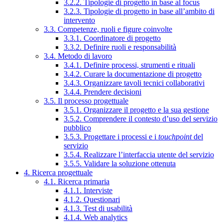
3.2.2. Tipologie di progetto in base al focus
3.2.3. Tipologie di progetto in base all’ambito di
intervento
3.3. Competenze, ruoli e figure coinvolte
3.3.1. Coordinatore di progetto
3.3.2. Definire ruoli e responsabilità
3.4. Metodo di lavoro
3.4.1. Definire processi, strumenti e rituali
3.4.2. Curare la documentazione di progetto
3.4.3. Organizzare tavoli tecnici collaborativi
3.4.4. Prendere decisioni
3.5. Il processo progettuale
3.5.1. Organizzare il progetto e la sua gestione
3.5.2. Comprendere il contesto d’uso del servizio
pubblico
3.5.3. Progettare i processi e i
touchpoint
del
servizio
3.5.4. Realizzare l’interfaccia utente del servizio
3.5.5. Validare la soluzione ottenuta
4. Ricerca progettuale
4.1. Ricerca primaria
4.1.1. Interviste
4.1.2. Questionari
4.1.3. Test di usabilità
4.1.4. Web analytics