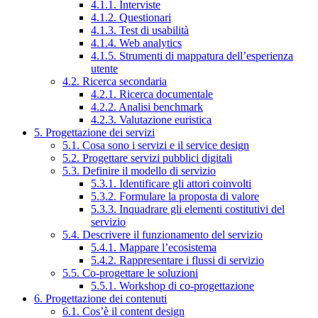
4.1.1. Interviste
4.1.2. Questionari
4.1.3. Test di usabilità
4.1.4. Web analytics
4.1.5. Strumenti di mappatura dell’esperienza
utente
4.2. Ricerca secondaria
4.2.1. Ricerca documentale
4.2.2. Analisi benchmark
4.2.3. Valutazione euristica
5. Progettazione dei servizi
5.1. Cosa sono i servizi e il service design
5.2. Progettare servizi pubblici digitali
5.3. Definire il modello di servizio
5.3.1. Identificare gli attori coinvolti
5.3.2. Formulare la proposta di valore
5.3.3. Inquadrare gli elementi costitutivi del
servizio
5.4. Descrivere il funzionamento del servizio
5.4.1. Mappare l’ecosistema
5.4.2. Rappresentare i flussi di servizio
5.5. Co-progettare le soluzioni
5.5.1. Workshop di co-progettazione
6. Progettazione dei contenuti
6.1. Cos’è il content design