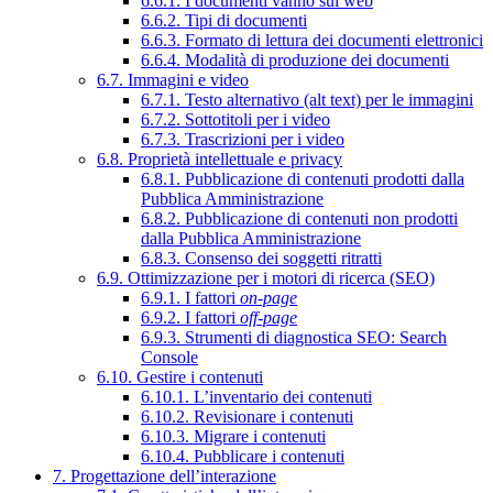
6.6.1. I documenti vanno sul web
6.6.2. Tipi di documenti
6.6.3. Formato di lettura dei documenti elettronici
6.6.4. Modalità di produzione dei documenti
6.7. Immagini e video
6.7.1. Testo alternativo (alt text) per le immagini
6.7.2. Sottotitoli per i video
6.7.3. Trascrizioni per i video
6.8. Proprietà intellettuale e privacy
6.8.1. Pubblicazione di contenuti prodotti dalla
Pubblica Amministrazione
6.8.2. Pubblicazione di contenuti non prodotti
dalla Pubblica Amministrazione
6.8.3. Consenso dei soggetti ritratti
6.9. Ottimizzazione per i motori di ricerca (SEO)
6.9.1. I fattori
on-page
6.9.2. I fattori
off-page
6.9.3. Strumenti di diagnostica SEO: Search
Console
6.10. Gestire i contenuti
6.10.1. L’inventario dei contenuti
6.10.2. Revisionare i contenuti
6.10.3. Migrare i contenuti
6.10.4. Pubblicare i contenuti
7. Progettazione dell’interazione