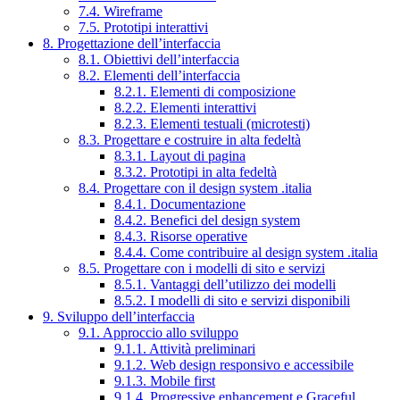
7.4. Wireframe
7.5. Prototipi interattivi
8. Progettazione dell’interfaccia
8.1. Obiettivi dell’interfaccia
8.2. Elementi dell’interfaccia
8.2.1. Elementi di composizione
8.2.2. Elementi interattivi
8.2.3. Elementi testuali (microtesti)
8.3. Progettare e costruire in alta fedeltà
8.3.1. Layout di pagina
8.3.2. Prototipi in alta fedeltà
8.4. Progettare con il design system .italia
8.4.1. Documentazione
8.4.2. Benefici del design system
8.4.3. Risorse operative
8.4.4. Come contribuire al design system .italia
8.5. Progettare con i modelli di sito e servizi
8.5.1. Vantaggi dell’utilizzo dei modelli
8.5.2. I modelli di sito e servizi disponibili
9. Sviluppo dell’interfaccia
9.1. Approccio allo sviluppo
9.1.1. Attività preliminari
9.1.2. Web design responsivo e accessibile
9.1.3. Mobile first
9.1.4. Progressive enhancement e Graceful