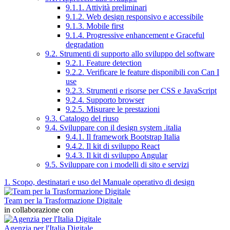
9.1.1. Attività preliminari
9.1.2. Web design responsivo e accessibile
9.1.3. Mobile first
9.1.4. Progressive enhancement e Graceful
degradation
9.2. Strumenti di supporto allo sviluppo del software
9.2.1. Feature detection
9.2.2. Verificare le feature disponibili con Can I
use
9.2.3. Strumenti e risorse per CSS e JavaScript
9.2.4. Supporto browser
9.2.5. Misurare le prestazioni
9.3. Catalogo del riuso
9.4. Sviluppare con il design system .italia
9.4.1. Il framework Bootstrap Italia
9.4.2. Il kit di sviluppo React
9.4.3. Il kit di sviluppo Angular
9.5. Sviluppare con i modelli di sito e servizi
1. Scopo, destinatari e uso del Manuale operativo di design
Team per la Trasformazione Digitale
in collaborazione con
Agenzia per l'Italia Digitale