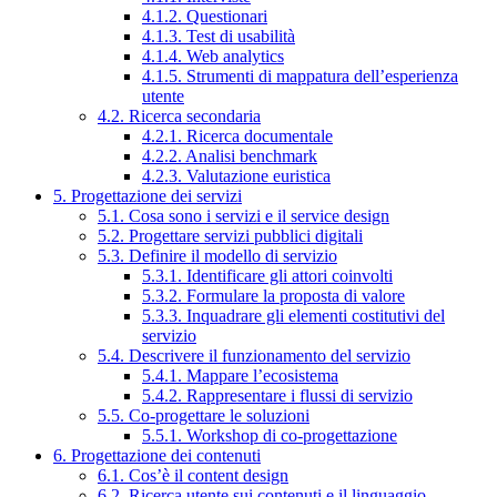
4.1.2. Questionari
4.1.3. Test di usabilità
4.1.4. Web analytics
4.1.5. Strumenti di mappatura dell’esperienza
utente
4.2. Ricerca secondaria
4.2.1. Ricerca documentale
4.2.2. Analisi benchmark
4.2.3. Valutazione euristica
5. Progettazione dei servizi
5.1. Cosa sono i servizi e il service design
5.2. Progettare servizi pubblici digitali
5.3. Definire il modello di servizio
5.3.1. Identificare gli attori coinvolti
5.3.2. Formulare la proposta di valore
5.3.3. Inquadrare gli elementi costitutivi del
servizio
5.4. Descrivere il funzionamento del servizio
5.4.1. Mappare l’ecosistema
5.4.2. Rappresentare i flussi di servizio
5.5. Co-progettare le soluzioni
5.5.1. Workshop di co-progettazione
6. Progettazione dei contenuti
6.1. Cos’è il content design
6.2. Ricerca utente sui contenuti e il linguaggio