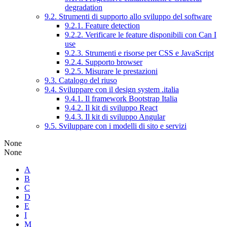
degradation
9.2. Strumenti di supporto allo sviluppo del software
9.2.1. Feature detection
9.2.2. Verificare le feature disponibili con Can I
use
9.2.3. Strumenti e risorse per CSS e JavaScript
9.2.4. Supporto browser
9.2.5. Misurare le prestazioni
9.3. Catalogo del riuso
9.4. Sviluppare con il design system .italia
9.4.1. Il framework Bootstrap Italia
9.4.2. Il kit di sviluppo React
9.4.3. Il kit di sviluppo Angular
9.5. Sviluppare con i modelli di sito e servizi
None
None
A
B
C
D
E
I
M