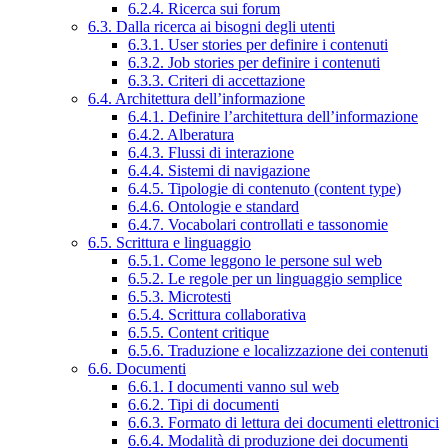
6.2.4. Ricerca sui forum
6.3. Dalla ricerca ai bisogni degli utenti
6.3.1. User stories per definire i contenuti
6.3.2. Job stories per definire i contenuti
6.3.3. Criteri di accettazione
6.4. Architettura dell’informazione
6.4.1. Definire l’architettura dell’informazione
6.4.2. Alberatura
6.4.3. Flussi di interazione
6.4.4. Sistemi di navigazione
6.4.5. Tipologie di contenuto (content type)
6.4.6. Ontologie e standard
6.4.7. Vocabolari controllati e tassonomie
6.5. Scrittura e linguaggio
6.5.1. Come leggono le persone sul web
6.5.2. Le regole per un linguaggio semplice
6.5.3. Microtesti
6.5.4. Scrittura collaborativa
6.5.5. Content critique
6.5.6. Traduzione e localizzazione dei contenuti
6.6. Documenti
6.6.1. I documenti vanno sul web
6.6.2. Tipi di documenti
6.6.3. Formato di lettura dei documenti elettronici
6.6.4. Modalità di produzione dei documenti