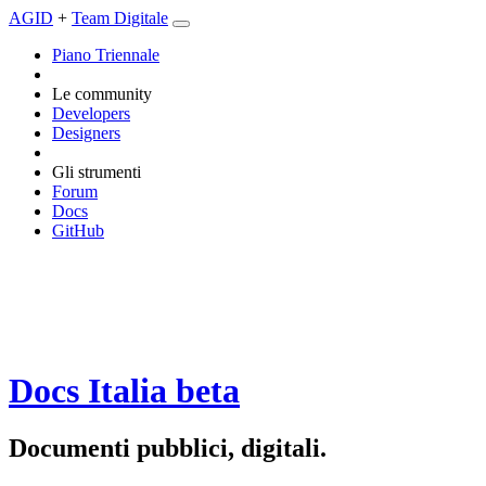
AGID
+
Team Digitale
Piano Triennale
Le community
Developers
Designers
Gli strumenti
Forum
Docs
GitHub
Docs Italia
beta
Documenti pubblici, digitali.