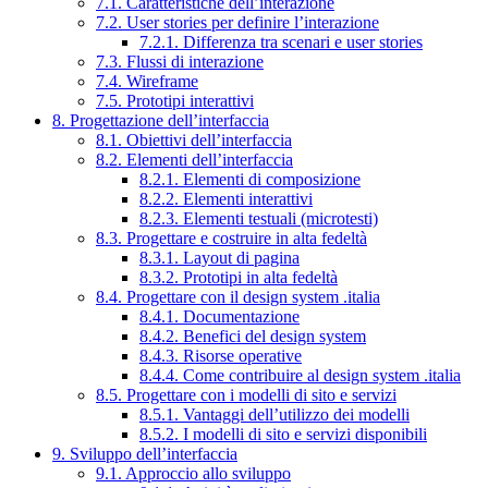
7.1. Caratteristiche dell’interazione
7.2. User stories per definire l’interazione
7.2.1. Differenza tra scenari e user stories
7.3. Flussi di interazione
7.4. Wireframe
7.5. Prototipi interattivi
8. Progettazione dell’interfaccia
8.1. Obiettivi dell’interfaccia
8.2. Elementi dell’interfaccia
8.2.1. Elementi di composizione
8.2.2. Elementi interattivi
8.2.3. Elementi testuali (microtesti)
8.3. Progettare e costruire in alta fedeltà
8.3.1. Layout di pagina
8.3.2. Prototipi in alta fedeltà
8.4. Progettare con il design system .italia
8.4.1. Documentazione
8.4.2. Benefici del design system
8.4.3. Risorse operative
8.4.4. Come contribuire al design system .italia
8.5. Progettare con i modelli di sito e servizi
8.5.1. Vantaggi dell’utilizzo dei modelli
8.5.2. I modelli di sito e servizi disponibili
9. Sviluppo dell’interfaccia
9.1. Approccio allo sviluppo