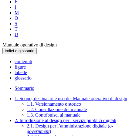
E
I
M
O
S
T
U
Manuale operativo di design
indici e glossario
contenuti
figure
tabelle
glossario
Sommario
1. Scopo, destinatari e uso del Manuale operativo di design
1.1. Versionamento e storico
1.2. Consultazione del manuale
1.3. Contribuisci al manuale
2. Introduzione al design per i servizi pubblici digitali
2.1. Design per l’amministrazione digitale (
e-
government
)