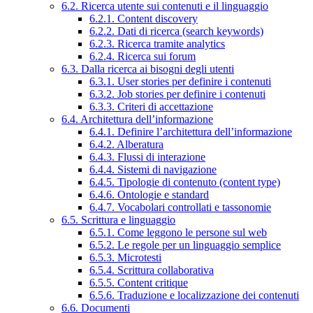
6.2. Ricerca utente sui contenuti e il linguaggio
6.2.1. Content discovery
6.2.2. Dati di ricerca (search keywords)
6.2.3. Ricerca tramite analytics
6.2.4. Ricerca sui forum
6.3. Dalla ricerca ai bisogni degli utenti
6.3.1. User stories per definire i contenuti
6.3.2. Job stories per definire i contenuti
6.3.3. Criteri di accettazione
6.4. Architettura dell’informazione
6.4.1. Definire l’architettura dell’informazione
6.4.2. Alberatura
6.4.3. Flussi di interazione
6.4.4. Sistemi di navigazione
6.4.5. Tipologie di contenuto (content type)
6.4.6. Ontologie e standard
6.4.7. Vocabolari controllati e tassonomie
6.5. Scrittura e linguaggio
6.5.1. Come leggono le persone sul web
6.5.2. Le regole per un linguaggio semplice
6.5.3. Microtesti
6.5.4. Scrittura collaborativa
6.5.5. Content critique
6.5.6. Traduzione e localizzazione dei contenuti
6.6. Documenti