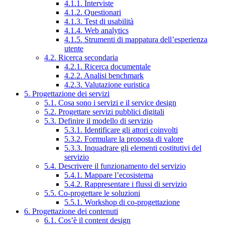
4.1.1. Interviste
4.1.2. Questionari
4.1.3. Test di usabilità
4.1.4. Web analytics
4.1.5. Strumenti di mappatura dell’esperienza
utente
4.2. Ricerca secondaria
4.2.1. Ricerca documentale
4.2.2. Analisi benchmark
4.2.3. Valutazione euristica
5. Progettazione dei servizi
5.1. Cosa sono i servizi e il service design
5.2. Progettare servizi pubblici digitali
5.3. Definire il modello di servizio
5.3.1. Identificare gli attori coinvolti
5.3.2. Formulare la proposta di valore
5.3.3. Inquadrare gli elementi costitutivi del
servizio
5.4. Descrivere il funzionamento del servizio
5.4.1. Mappare l’ecosistema
5.4.2. Rappresentare i flussi di servizio
5.5. Co-progettare le soluzioni
5.5.1. Workshop di co-progettazione
6. Progettazione dei contenuti
6.1. Cos’è il content design