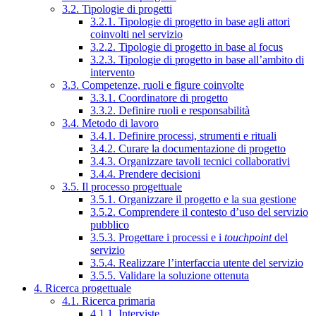
3.2. Tipologie di progetti
3.2.1. Tipologie di progetto in base agli attori
coinvolti nel servizio
3.2.2. Tipologie di progetto in base al focus
3.2.3. Tipologie di progetto in base all’ambito di
intervento
3.3. Competenze, ruoli e figure coinvolte
3.3.1. Coordinatore di progetto
3.3.2. Definire ruoli e responsabilità
3.4. Metodo di lavoro
3.4.1. Definire processi, strumenti e rituali
3.4.2. Curare la documentazione di progetto
3.4.3. Organizzare tavoli tecnici collaborativi
3.4.4. Prendere decisioni
3.5. Il processo progettuale
3.5.1. Organizzare il progetto e la sua gestione
3.5.2. Comprendere il contesto d’uso del servizio
pubblico
3.5.3. Progettare i processi e i
touchpoint
del
servizio
3.5.4. Realizzare l’interfaccia utente del servizio
3.5.5. Validare la soluzione ottenuta
4. Ricerca progettuale
4.1. Ricerca primaria
4.1.1. Interviste