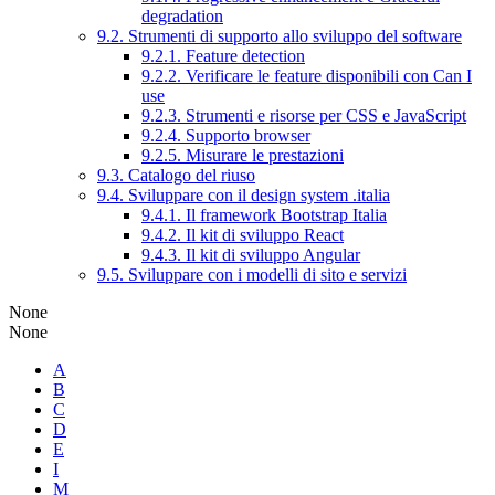
degradation
9.2. Strumenti di supporto allo sviluppo del software
9.2.1. Feature detection
9.2.2. Verificare le feature disponibili con Can I
use
9.2.3. Strumenti e risorse per CSS e JavaScript
9.2.4. Supporto browser
9.2.5. Misurare le prestazioni
9.3. Catalogo del riuso
9.4. Sviluppare con il design system .italia
9.4.1. Il framework Bootstrap Italia
9.4.2. Il kit di sviluppo React
9.4.3. Il kit di sviluppo Angular
9.5. Sviluppare con i modelli di sito e servizi
None
None
A
B
C
D
E
I
M