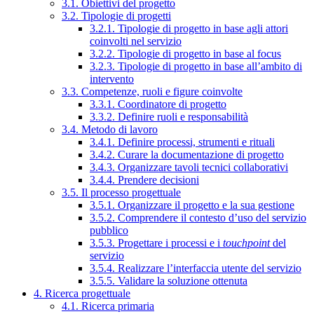
3.1. Obiettivi del progetto
3.2. Tipologie di progetti
3.2.1. Tipologie di progetto in base agli attori
coinvolti nel servizio
3.2.2. Tipologie di progetto in base al focus
3.2.3. Tipologie di progetto in base all’ambito di
intervento
3.3. Competenze, ruoli e figure coinvolte
3.3.1. Coordinatore di progetto
3.3.2. Definire ruoli e responsabilità
3.4. Metodo di lavoro
3.4.1. Definire processi, strumenti e rituali
3.4.2. Curare la documentazione di progetto
3.4.3. Organizzare tavoli tecnici collaborativi
3.4.4. Prendere decisioni
3.5. Il processo progettuale
3.5.1. Organizzare il progetto e la sua gestione
3.5.2. Comprendere il contesto d’uso del servizio
pubblico
3.5.3. Progettare i processi e i
touchpoint
del
servizio
3.5.4. Realizzare l’interfaccia utente del servizio
3.5.5. Validare la soluzione ottenuta
4. Ricerca progettuale
4.1. Ricerca primaria