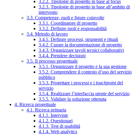
3.2.2. Tipologie di progetto in base al focus
3.2.3. Tipologie di progetto in base all’ambito di
intervento
3.3. Competenze, ruoli e figure coinvolte
3.3.1. Coordinatore di progetto
3.3.2. Definire ruoli e responsabilità
3.4. Metodo di lavoro
3.4.1. Definire processi, strumenti e rituali
3.4.2. Curare la documentazione di progetto
3.4.3. Organizzare tavoli tecnici collaborativi
3.4.4. Prendere decisioni
3.5. Il processo progettuale
3.5.1. Organizzare il progetto e la sua gestione
3.5.2. Comprendere il contesto d’uso del servizio
pubblico
3.5.3. Progettare i processi e i
touchpoint
del
servizio
3.5.4. Realizzare l’interfaccia utente del servizio
3.5.5. Validare la soluzione ottenuta
4. Ricerca progettuale
4.1. Ricerca primaria
4.1.1. Interviste
4.1.2. Questionari
4.1.3. Test di usabilità
4.1.4. Web analytics