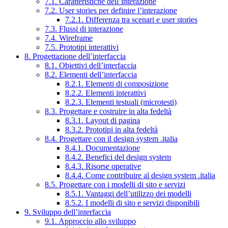
7.1. Caratteristiche dell’interazione
7.2. User stories per definire l’interazione
7.2.1. Differenza tra scenari e user stories
7.3. Flussi di interazione
7.4. Wireframe
7.5. Prototipi interattivi
8. Progettazione dell’interfaccia
8.1. Obiettivi dell’interfaccia
8.2. Elementi dell’interfaccia
8.2.1. Elementi di composizione
8.2.2. Elementi interattivi
8.2.3. Elementi testuali (microtesti)
8.3. Progettare e costruire in alta fedeltà
8.3.1. Layout di pagina
8.3.2. Prototipi in alta fedeltà
8.4. Progettare con il design system .italia
8.4.1. Documentazione
8.4.2. Benefici del design system
8.4.3. Risorse operative
8.4.4. Come contribuire al design system .italia
8.5. Progettare con i modelli di sito e servizi
8.5.1. Vantaggi dell’utilizzo dei modelli
8.5.2. I modelli di sito e servizi disponibili
9. Sviluppo dell’interfaccia
9.1. Approccio allo sviluppo