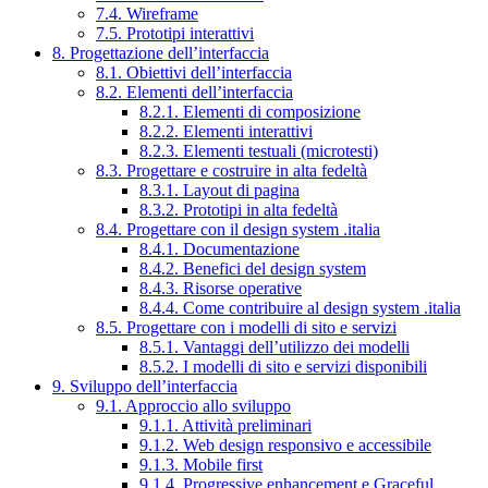
7.4. Wireframe
7.5. Prototipi interattivi
8. Progettazione dell’interfaccia
8.1. Obiettivi dell’interfaccia
8.2. Elementi dell’interfaccia
8.2.1. Elementi di composizione
8.2.2. Elementi interattivi
8.2.3. Elementi testuali (microtesti)
8.3. Progettare e costruire in alta fedeltà
8.3.1. Layout di pagina
8.3.2. Prototipi in alta fedeltà
8.4. Progettare con il design system .italia
8.4.1. Documentazione
8.4.2. Benefici del design system
8.4.3. Risorse operative
8.4.4. Come contribuire al design system .italia
8.5. Progettare con i modelli di sito e servizi
8.5.1. Vantaggi dell’utilizzo dei modelli
8.5.2. I modelli di sito e servizi disponibili
9. Sviluppo dell’interfaccia
9.1. Approccio allo sviluppo
9.1.1. Attività preliminari
9.1.2. Web design responsivo e accessibile
9.1.3. Mobile first
9.1.4. Progressive enhancement e Graceful