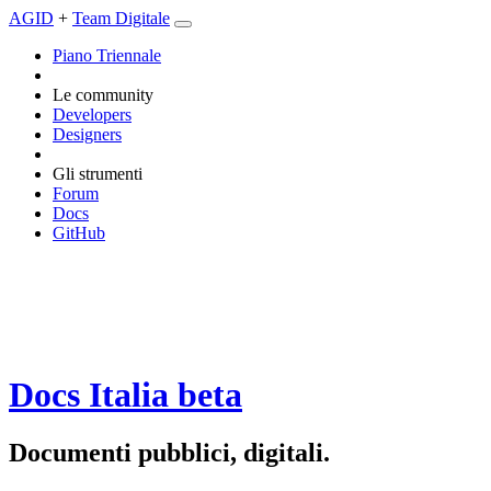
AGID
+
Team Digitale
Piano Triennale
Le community
Developers
Designers
Gli strumenti
Forum
Docs
GitHub
Docs Italia
beta
Documenti pubblici, digitali.