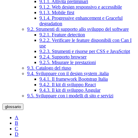
9.1.1. Attività preliminari
9.1.2. Web design responsivo e accessibile
9.1.3. Mobile first
9.1.4. Progressive enhancement e Graceful
degradation
9.2. Strumenti di supporto allo sviluppo del software
9.2.1. Feature detection
9.2.2. Verificare le feature disponibili con Can I
use
9.2.3. Strumenti e risorse per CSS e JavaScript
9.2.4. Supporto browser
9.2.5. Misurare le prestazioni
9.3. Catalogo del riuso
9.4. Sviluppare con il design system .italia
9.4.1. Il framework Bootstrap Italia
9.4.2. Il kit di sviluppo React
9.4.3. Il kit di sviluppo Angular
9.5. Sviluppare con i modelli di sito e servizi
glossario
A
B
C
D