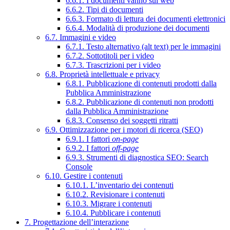
6.6.1. I documenti vanno sul web
6.6.2. Tipi di documenti
6.6.3. Formato di lettura dei documenti elettronici
6.6.4. Modalità di produzione dei documenti
6.7. Immagini e video
6.7.1. Testo alternativo (alt text) per le immagini
6.7.2. Sottotitoli per i video
6.7.3. Trascrizioni per i video
6.8. Proprietà intellettuale e privacy
6.8.1. Pubblicazione di contenuti prodotti dalla
Pubblica Amministrazione
6.8.2. Pubblicazione di contenuti non prodotti
dalla Pubblica Amministrazione
6.8.3. Consenso dei soggetti ritratti
6.9. Ottimizzazione per i motori di ricerca (SEO)
6.9.1. I fattori
on-page
6.9.2. I fattori
off-page
6.9.3. Strumenti di diagnostica SEO: Search
Console
6.10. Gestire i contenuti
6.10.1. L’inventario dei contenuti
6.10.2. Revisionare i contenuti
6.10.3. Migrare i contenuti
6.10.4. Pubblicare i contenuti
7. Progettazione dell’interazione