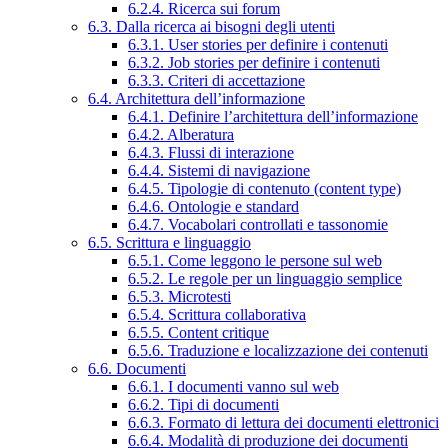
6.2.4. Ricerca sui forum
6.3. Dalla ricerca ai bisogni degli utenti
6.3.1. User stories per definire i contenuti
6.3.2. Job stories per definire i contenuti
6.3.3. Criteri di accettazione
6.4. Architettura dell’informazione
6.4.1. Definire l’architettura dell’informazione
6.4.2. Alberatura
6.4.3. Flussi di interazione
6.4.4. Sistemi di navigazione
6.4.5. Tipologie di contenuto (content type)
6.4.6. Ontologie e standard
6.4.7. Vocabolari controllati e tassonomie
6.5. Scrittura e linguaggio
6.5.1. Come leggono le persone sul web
6.5.2. Le regole per un linguaggio semplice
6.5.3. Microtesti
6.5.4. Scrittura collaborativa
6.5.5. Content critique
6.5.6. Traduzione e localizzazione dei contenuti
6.6. Documenti
6.6.1. I documenti vanno sul web
6.6.2. Tipi di documenti
6.6.3. Formato di lettura dei documenti elettronici
6.6.4. Modalità di produzione dei documenti