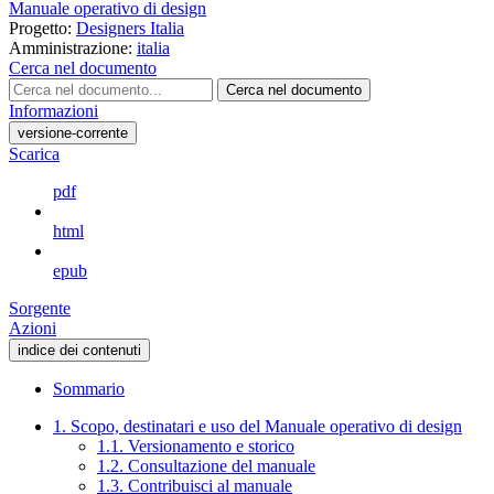
Manuale operativo di design
Progetto:
Designers Italia
Amministrazione:
italia
Cerca nel documento
Cerca nel documento
Informazioni
versione-corrente
Scarica
pdf
html
epub
Sorgente
Azioni
indice dei contenuti
Sommario
1. Scopo, destinatari e uso del Manuale operativo di design
1.1. Versionamento e storico
1.2. Consultazione del manuale
1.3. Contribuisci al manuale