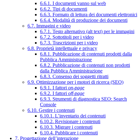
6.6.1. I documenti vanno sul web
6.6.2. Tipi di documenti
6.6.3. Formato di lettura dei documenti elettronici
6.6.4. Modalità di produzione dei documenti
6.7. Immagini e video
6.7.1. Testo alternativo (alt text) per le immagini
6.7.2. Sottotitoli per i video
6.7.3. Trascrizioni per i video
6.8. Proprietà intellettuale e privacy
6.8.1. Pubblicazione di contenuti prodotti dalla
Pubblica Amministrazione
6.8.2. Pubblicazione di contenuti non prodotti
dalla Pubblica Amministrazione
6.8.3. Consenso dei soggetti ritratti
6.9. Ottimizzazione per i motori di ricerca (SEO)
6.9.1. I fattori
on-page
6.9.2. I fattori
off-page
6.9.3. Strumenti di diagnostica SEO: Search
Console
6.10. Gestire i contenuti
6.10.1. L’inventario dei contenuti
6.10.2. Revisionare i contenuti
6.10.3. Migrare i contenuti
6.10.4. Pubblicare i contenuti
7. Progettazione dell’interazione