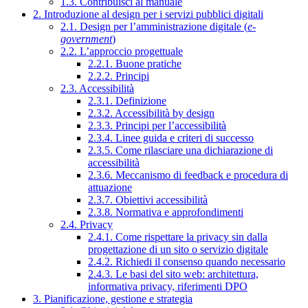
1.3. Contribuisci al manuale
2. Introduzione al design per i servizi pubblici digitali
2.1. Design per l’amministrazione digitale (
e-
government
)
2.2. L’approccio progettuale
2.2.1. Buone pratiche
2.2.2. Principi
2.3. Accessibilità
2.3.1. Definizione
2.3.2. Accessibilità by design
2.3.3. Principi per l’accessibilità
2.3.4. Linee guida e criteri di successo
2.3.5. Come rilasciare una dichiarazione di
accessibilità
2.3.6. Meccanismo di feedback e procedura di
attuazione
2.3.7. Obiettivi accessibilità
2.3.8. Normativa e approfondimenti
2.4. Privacy
2.4.1. Come rispettare la privacy sin dalla
progettazione di un sito o servizio digitale
2.4.2. Richiedi il consenso quando necessario
2.4.3. Le basi del sito web: architettura,
informativa privacy, riferimenti DPO
3. Pianificazione, gestione e strategia