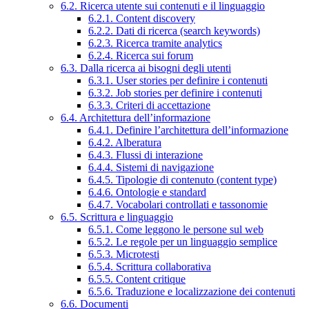
6.2. Ricerca utente sui contenuti e il linguaggio
6.2.1. Content discovery
6.2.2. Dati di ricerca (search keywords)
6.2.3. Ricerca tramite analytics
6.2.4. Ricerca sui forum
6.3. Dalla ricerca ai bisogni degli utenti
6.3.1. User stories per definire i contenuti
6.3.2. Job stories per definire i contenuti
6.3.3. Criteri di accettazione
6.4. Architettura dell’informazione
6.4.1. Definire l’architettura dell’informazione
6.4.2. Alberatura
6.4.3. Flussi di interazione
6.4.4. Sistemi di navigazione
6.4.5. Tipologie di contenuto (content type)
6.4.6. Ontologie e standard
6.4.7. Vocabolari controllati e tassonomie
6.5. Scrittura e linguaggio
6.5.1. Come leggono le persone sul web
6.5.2. Le regole per un linguaggio semplice
6.5.3. Microtesti
6.5.4. Scrittura collaborativa
6.5.5. Content critique
6.5.6. Traduzione e localizzazione dei contenuti
6.6. Documenti