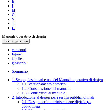
E
I
M
O
S
T
U
Manuale operativo di design
indici e glossario
contenuti
figure
tabelle
glossario
Sommario
1. Scopo, destinatari e uso del Manuale operativo di design
1.1. Versionamento e storico
1.2. Consultazione del manuale
1.3. Contribuisci al manuale
2. Introduzione al design per i servizi pubblici digitali
2.1. Design per l’amministrazione digitale (
e-
government
)