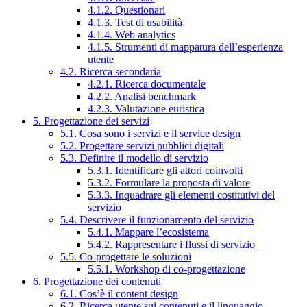
4.1.2. Questionari
4.1.3. Test di usabilità
4.1.4. Web analytics
4.1.5. Strumenti di mappatura dell’esperienza
utente
4.2. Ricerca secondaria
4.2.1. Ricerca documentale
4.2.2. Analisi benchmark
4.2.3. Valutazione euristica
5. Progettazione dei servizi
5.1. Cosa sono i servizi e il service design
5.2. Progettare servizi pubblici digitali
5.3. Definire il modello di servizio
5.3.1. Identificare gli attori coinvolti
5.3.2. Formulare la proposta di valore
5.3.3. Inquadrare gli elementi costitutivi del
servizio
5.4. Descrivere il funzionamento del servizio
5.4.1. Mappare l’ecosistema
5.4.2. Rappresentare i flussi di servizio
5.5. Co-progettare le soluzioni
5.5.1. Workshop di co-progettazione
6. Progettazione dei contenuti
6.1. Cos’è il content design
6.2. Ricerca utente sui contenuti e il linguaggio