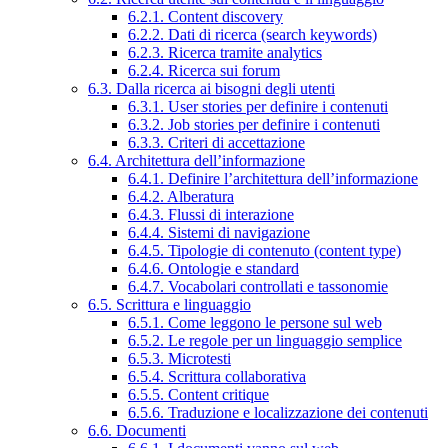
6.2.1. Content discovery
6.2.2. Dati di ricerca (search keywords)
6.2.3. Ricerca tramite analytics
6.2.4. Ricerca sui forum
6.3. Dalla ricerca ai bisogni degli utenti
6.3.1. User stories per definire i contenuti
6.3.2. Job stories per definire i contenuti
6.3.3. Criteri di accettazione
6.4. Architettura dell’informazione
6.4.1. Definire l’architettura dell’informazione
6.4.2. Alberatura
6.4.3. Flussi di interazione
6.4.4. Sistemi di navigazione
6.4.5. Tipologie di contenuto (content type)
6.4.6. Ontologie e standard
6.4.7. Vocabolari controllati e tassonomie
6.5. Scrittura e linguaggio
6.5.1. Come leggono le persone sul web
6.5.2. Le regole per un linguaggio semplice
6.5.3. Microtesti
6.5.4. Scrittura collaborativa
6.5.5. Content critique
6.5.6. Traduzione e localizzazione dei contenuti
6.6. Documenti