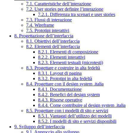
7.1. Caratteristiche dell’interazione
7.2. User stories per definire l’interazione
7.2.1. Differenza tra scenari e user stories
7.3. Flussi di interazione
7.4. Wireframe
7.5. Prototipi interattivi
8. Progettazione dell’interfaccia
8.1. Obiettivi dell’interfaccia
8.2. Elementi dell’interfaccia
8.2.1. Elementi di composizione
8.2.2. Elementi interattivi
8.2.3. Elementi testuali (microtesti)
8.3. Progettare e costruire in alta fedeltà
8.3.1. Layout di pagina
8.3.2. Prototipi in alta fedeltà
8.4. Progettare con il design system .italia
8.4.1. Documentazione
8.4.2. Benefici del design system
8.4.3. Risorse operative
8.4.4. Come contribuire al design system .italia
8.5. Progettare con i modelli di sito e servizi
8.5.1. Vantaggi dell’utilizzo dei modelli
8.5.2. I modelli di sito e servizi disponibili
9. Sviluppo dell’interfaccia
9.1. Approccio allo sviluppo