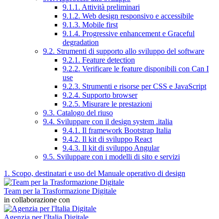
9.1.1. Attività preliminari
9.1.2. Web design responsivo e accessibile
9.1.3. Mobile first
9.1.4. Progressive enhancement e Graceful
degradation
9.2. Strumenti di supporto allo sviluppo del software
9.2.1. Feature detection
9.2.2. Verificare le feature disponibili con Can I
use
9.2.3. Strumenti e risorse per CSS e JavaScript
9.2.4. Supporto browser
9.2.5. Misurare le prestazioni
9.3. Catalogo del riuso
9.4. Sviluppare con il design system .italia
9.4.1. Il framework Bootstrap Italia
9.4.2. Il kit di sviluppo React
9.4.3. Il kit di sviluppo Angular
9.5. Sviluppare con i modelli di sito e servizi
1. Scopo, destinatari e uso del Manuale operativo di design
Team per la Trasformazione Digitale
in collaborazione con
Agenzia per l'Italia Digitale