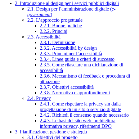
2. Introduzione al design per i servizi pubblici digitali
2.1. Design per l’amministrazione digitale (
e-
government
)
2.2. L’approccio progettuale
2.2.1. Buone pratiche
2.2.2. Principi
2.3. Accessibilità
2.3.1. Definizione
2.3.2. Accessibilità by design
2.3.3. Principi per l’accessibilità
2.3.4. Linee guida e criteri di successo
2.3.5. Come rilasciare una dichiarazione di
accessibilità
2.3.6. Meccanismo di feedback e procedura di
attuazione
2.3.7. Obiettivi accessibilità
2.3.8. Normativa e approfondimenti
2.4. Privacy
2.4.1. Come rispettare la privacy sin dalla
progettazione di un sito o servizio digitale
2.4.2. Richiedi il consenso quando necessario
2.4.3. Le basi del sito web: architettura,
informativa privacy, riferimenti DPO
3. Pianificazione, gestione e strategia
3.1. Obiettivi del progetto