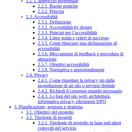
2.2. L’approccio progettuale
2.2.1. Buone pratiche
2.2.2. Principi
2.3. Accessibilità
2.3.1. Definizione
2.3.2. Accessibilità by design
2.3.3. Principi per l’accessibilità
2.3.4. Linee guida e criteri di successo
2.3.5. Come rilasciare una dichiarazione di
accessibilità
2.3.6. Meccanismo di feedback e procedura di
attuazione
2.3.7. Obiettivi accessibilità
2.3.8. Normativa e approfondimenti
2.4. Privacy
2.4.1. Come rispettare la privacy sin dalla
progettazione di un sito o servizio digitale
2.4.2. Richiedi il consenso quando necessario
2.4.3. Le basi del sito web: architettura,
informativa privacy, riferimenti DPO
3. Pianificazione, gestione e strategia
3.1. Obiettivi del progetto
3.2. Tipologie di progetti
3.2.1. Tipologie di progetto in base agli attori
coinvolti nel servizio