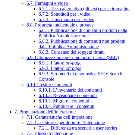
6.7. Immagini e video
6.7.1. Testo alternativo (alt text) per le immagini
6.7.2. Sottotitoli per i video
6.7.3. Trascrizioni per i video
6.8. Proprietà intellettuale e privacy
6.8.1. Pubblicazione di contenuti prodotti dalla
Pubblica Amministrazione
6.8.2. Pubblicazione di contenuti non prodotti
dalla Pubblica Amministrazione
6.8.3. Consenso dei soggetti ritratti
6.9. Ottimizzazione per i motori di ricerca (SEO)
6.9.1. I fattori
on-page
6.9.2. I fattori
off-page
6.9.3. Strumenti di diagnostica SEO: Search
Console
6.10. Gestire i contenuti
6.10.1. L’inventario dei contenuti
6.10.2. Revisionare i contenuti
6.10.3. Migrare i contenuti
6.10.4. Pubblicare i contenuti
7. Progettazione dell’interazione
7.1. Caratteristiche dell’interazione
7.2. User stories per definire l’interazione
7.2.1. Differenza tra scenari e user stories
7.3. Flussi di interazione