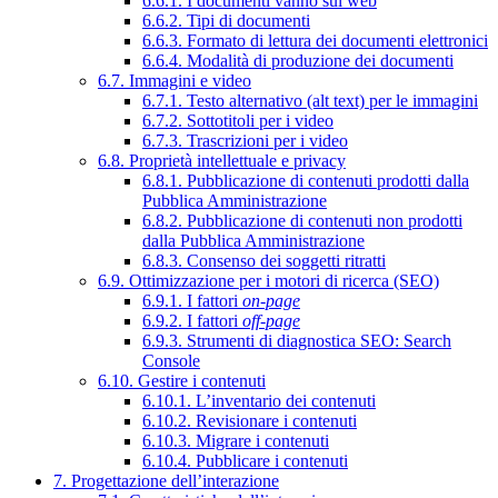
6.6.1. I documenti vanno sul web
6.6.2. Tipi di documenti
6.6.3. Formato di lettura dei documenti elettronici
6.6.4. Modalità di produzione dei documenti
6.7. Immagini e video
6.7.1. Testo alternativo (alt text) per le immagini
6.7.2. Sottotitoli per i video
6.7.3. Trascrizioni per i video
6.8. Proprietà intellettuale e privacy
6.8.1. Pubblicazione di contenuti prodotti dalla
Pubblica Amministrazione
6.8.2. Pubblicazione di contenuti non prodotti
dalla Pubblica Amministrazione
6.8.3. Consenso dei soggetti ritratti
6.9. Ottimizzazione per i motori di ricerca (SEO)
6.9.1. I fattori
on-page
6.9.2. I fattori
off-page
6.9.3. Strumenti di diagnostica SEO: Search
Console
6.10. Gestire i contenuti
6.10.1. L’inventario dei contenuti
6.10.2. Revisionare i contenuti
6.10.3. Migrare i contenuti
6.10.4. Pubblicare i contenuti
7. Progettazione dell’interazione