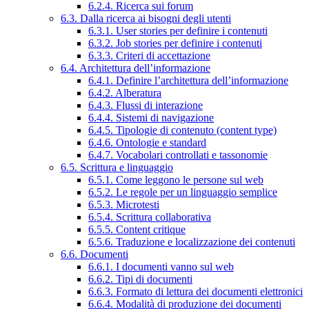
6.2.4. Ricerca sui forum
6.3. Dalla ricerca ai bisogni degli utenti
6.3.1. User stories per definire i contenuti
6.3.2. Job stories per definire i contenuti
6.3.3. Criteri di accettazione
6.4. Architettura dell’informazione
6.4.1. Definire l’architettura dell’informazione
6.4.2. Alberatura
6.4.3. Flussi di interazione
6.4.4. Sistemi di navigazione
6.4.5. Tipologie di contenuto (content type)
6.4.6. Ontologie e standard
6.4.7. Vocabolari controllati e tassonomie
6.5. Scrittura e linguaggio
6.5.1. Come leggono le persone sul web
6.5.2. Le regole per un linguaggio semplice
6.5.3. Microtesti
6.5.4. Scrittura collaborativa
6.5.5. Content critique
6.5.6. Traduzione e localizzazione dei contenuti
6.6. Documenti
6.6.1. I documenti vanno sul web
6.6.2. Tipi di documenti
6.6.3. Formato di lettura dei documenti elettronici
6.6.4. Modalità di produzione dei documenti