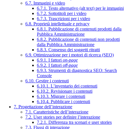
6.7. Immagini e video
6.7.1. Testo alternativo (alt text) per le immagini
6.7.2. Sottotitoli per i video
6.7.3. Trascrizioni per i video
6.8. Proprietà intellettuale e privacy
6.8.1. Pubblicazione di contenuti prodotti dalla
Pubblica Amministrazione
6.8.2. Pubblicazione di contenuti non prodotti
dalla Pubblica Amministrazione
6.8.3. Consenso dei soggetti ritratti
6.9. Ottimizzazione per i motori di ricerca (SEO)
6.9.1. I fattori
on-page
6.9.2. I fattori
off-page
6.9.3. Strumenti di diagnostica SEO: Search
Console
6.10. Gestire i contenuti
6.10.1. L’inventario dei contenuti
6.10.2. Revisionare i contenuti
6.10.3. Migrare i contenuti
6.10.4. Pubblicare i contenuti
7. Progettazione dell’interazione
7.1. Caratteristiche dell’interazione
7.2. User stories per definire l’interazione
7.2.1. Differenza tra scenari e user stories
7.3. Flussi di interazione