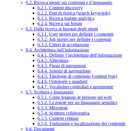
6.2. Ricerca utente sui contenuti e il linguaggio
6.2.1. Content discovery
6.2.2. Dati di ricerca (search keywords)
6.2.3. Ricerca tramite analytics
6.2.4. Ricerca sui forum
6.3. Dalla ricerca ai bisogni degli utenti
6.3.1. User stories per definire i contenuti
6.3.2. Job stories per definire i contenuti
6.3.3. Criteri di accettazione
6.4. Architettura dell’informazione
6.4.1. Definire l’architettura dell’informazione
6.4.2. Alberatura
6.4.3. Flussi di interazione
6.4.4. Sistemi di navigazione
6.4.5. Tipologie di contenuto (content type)
6.4.6. Ontologie e standard
6.4.7. Vocabolari controllati e tassonomie
6.5. Scrittura e linguaggio
6.5.1. Come leggono le persone sul web
6.5.2. Le regole per un linguaggio semplice
6.5.3. Microtesti
6.5.4. Scrittura collaborativa
6.5.5. Content critique
6.5.6. Traduzione e localizzazione dei contenuti
6.6. Documenti