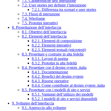
7.1. Caratteristiche dell’interazione
7.2. User stories per definire l’interazione
7.2.1. Differenza tra scenari e user stories
7.3. Flussi di interazione
7.4. Wireframe
7.5. Prototipi interattivi
8. Progettazione dell’interfaccia
8.1. Obiettivi dell’interfaccia
8.2. Elementi dell’interfaccia
8.2.1. Elementi di composizione
8.2.2. Elementi interattivi
8.2.3. Elementi testuali (microtesti)
8.3. Progettare e costruire in alta fedeltà
8.3.1. Layout di pagina
8.3.2. Prototipi in alta fedeltà
8.4. Progettare con il design system .italia
8.4.1. Documentazione
8.4.2. Benefici del design system
8.4.3. Risorse operative
8.4.4. Come contribuire al design system .italia
8.5. Progettare con i modelli di sito e servizi
8.5.1. Vantaggi dell’utilizzo dei modelli
8.5.2. I modelli di sito e servizi disponibili
9. Sviluppo dell’interfaccia
9.1. Approccio allo sviluppo