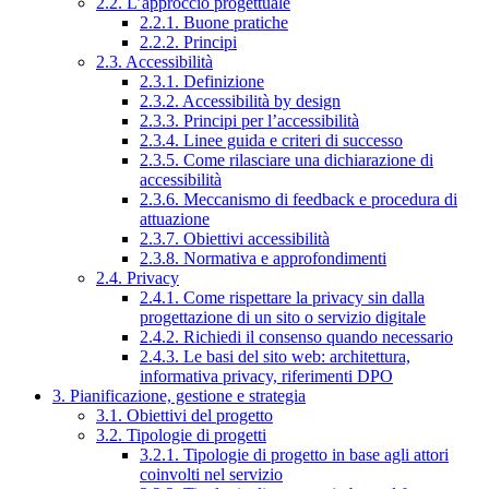
2.2. L’approccio progettuale
2.2.1. Buone pratiche
2.2.2. Principi
2.3. Accessibilità
2.3.1. Definizione
2.3.2. Accessibilità by design
2.3.3. Principi per l’accessibilità
2.3.4. Linee guida e criteri di successo
2.3.5. Come rilasciare una dichiarazione di
accessibilità
2.3.6. Meccanismo di feedback e procedura di
attuazione
2.3.7. Obiettivi accessibilità
2.3.8. Normativa e approfondimenti
2.4. Privacy
2.4.1. Come rispettare la privacy sin dalla
progettazione di un sito o servizio digitale
2.4.2. Richiedi il consenso quando necessario
2.4.3. Le basi del sito web: architettura,
informativa privacy, riferimenti DPO
3. Pianificazione, gestione e strategia
3.1. Obiettivi del progetto
3.2. Tipologie di progetti
3.2.1. Tipologie di progetto in base agli attori
coinvolti nel servizio