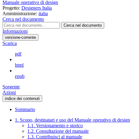
Manuale operativo di design
Progetto:
Designers Italia
Amministrazione:
italia
Cerca nel documento
Cerca nel documento
Informazioni
versione-corrente
Scarica
pdf
html
epub
Sorgente
Azioni
indice dei contenuti
Sommario
1. Scopo, destinatari e uso del Manuale operativo di design
1.1. Versionamento e storico
1.2. Consultazione del manuale
1.3. Contribuisci al manuale