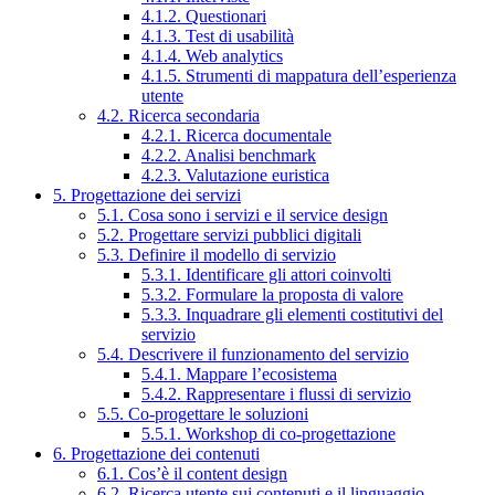
4.1.2. Questionari
4.1.3. Test di usabilità
4.1.4. Web analytics
4.1.5. Strumenti di mappatura dell’esperienza
utente
4.2. Ricerca secondaria
4.2.1. Ricerca documentale
4.2.2. Analisi benchmark
4.2.3. Valutazione euristica
5. Progettazione dei servizi
5.1. Cosa sono i servizi e il service design
5.2. Progettare servizi pubblici digitali
5.3. Definire il modello di servizio
5.3.1. Identificare gli attori coinvolti
5.3.2. Formulare la proposta di valore
5.3.3. Inquadrare gli elementi costitutivi del
servizio
5.4. Descrivere il funzionamento del servizio
5.4.1. Mappare l’ecosistema
5.4.2. Rappresentare i flussi di servizio
5.5. Co-progettare le soluzioni
5.5.1. Workshop di co-progettazione
6. Progettazione dei contenuti
6.1. Cos’è il content design
6.2. Ricerca utente sui contenuti e il linguaggio