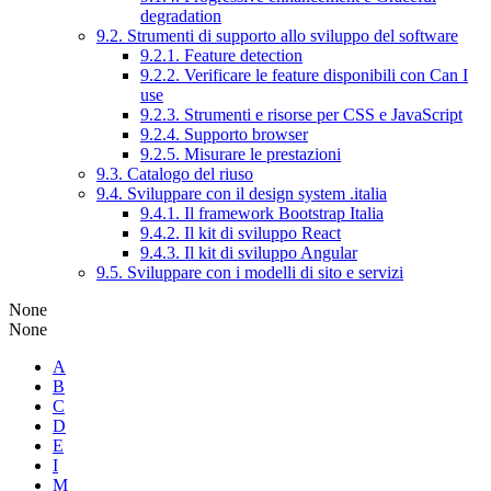
degradation
9.2. Strumenti di supporto allo sviluppo del software
9.2.1. Feature detection
9.2.2. Verificare le feature disponibili con Can I
use
9.2.3. Strumenti e risorse per CSS e JavaScript
9.2.4. Supporto browser
9.2.5. Misurare le prestazioni
9.3. Catalogo del riuso
9.4. Sviluppare con il design system .italia
9.4.1. Il framework Bootstrap Italia
9.4.2. Il kit di sviluppo React
9.4.3. Il kit di sviluppo Angular
9.5. Sviluppare con i modelli di sito e servizi
None
None
A
B
C
D
E
I
M