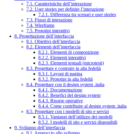
7.1. Caratteristiche dell’interazione
7.2. User stories per definire l’interazione
7.2.1. Differenza tra scenari e user stories
7.3. Flussi di interazione
7.4. Wireframe
7.5. Prototipi interattivi
8. Progettazione dell’interfaccia
8.1. Obiettivi dell’interfaccia
8.2. Elementi dell’interfaccia
8.2.1. Elementi di composizione
8.2.2. Elementi interattivi
8.2.3. Elementi testuali (microtesti)
8.3. Progettare e costruire in alta fedeltà
8.3.1. Layout di pagina
8.3.2. Prototipi in alta fedeltà
8.4. Progettare con il design system .italia
8.4.1. Documentazione
8.4.2. Benefici del design system
8.4.3. Risorse operative
8.4.4. Come contribuire al design system .italia
8.5. Progettare con i modelli di sito e servizi
8.5.1. Vantaggi dell’utilizzo dei modelli
8.5.2. I modelli di sito e servizi disponibili
9. Sviluppo dell’interfaccia
9.1. Approccio allo sviluppo