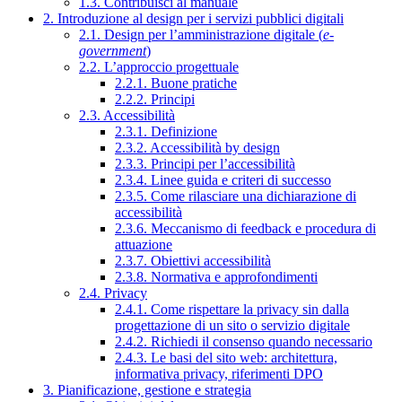
1.3. Contribuisci al manuale
2. Introduzione al design per i servizi pubblici digitali
2.1. Design per l’amministrazione digitale (
e-
government
)
2.2. L’approccio progettuale
2.2.1. Buone pratiche
2.2.2. Principi
2.3. Accessibilità
2.3.1. Definizione
2.3.2. Accessibilità by design
2.3.3. Principi per l’accessibilità
2.3.4. Linee guida e criteri di successo
2.3.5. Come rilasciare una dichiarazione di
accessibilità
2.3.6. Meccanismo di feedback e procedura di
attuazione
2.3.7. Obiettivi accessibilità
2.3.8. Normativa e approfondimenti
2.4. Privacy
2.4.1. Come rispettare la privacy sin dalla
progettazione di un sito o servizio digitale
2.4.2. Richiedi il consenso quando necessario
2.4.3. Le basi del sito web: architettura,
informativa privacy, riferimenti DPO
3. Pianificazione, gestione e strategia