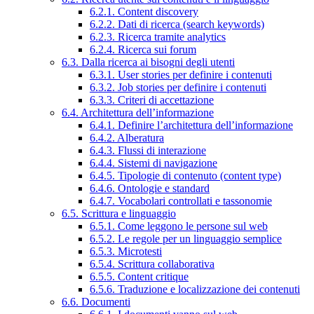
6.2.1. Content discovery
6.2.2. Dati di ricerca (search keywords)
6.2.3. Ricerca tramite analytics
6.2.4. Ricerca sui forum
6.3. Dalla ricerca ai bisogni degli utenti
6.3.1. User stories per definire i contenuti
6.3.2. Job stories per definire i contenuti
6.3.3. Criteri di accettazione
6.4. Architettura dell’informazione
6.4.1. Definire l’architettura dell’informazione
6.4.2. Alberatura
6.4.3. Flussi di interazione
6.4.4. Sistemi di navigazione
6.4.5. Tipologie di contenuto (content type)
6.4.6. Ontologie e standard
6.4.7. Vocabolari controllati e tassonomie
6.5. Scrittura e linguaggio
6.5.1. Come leggono le persone sul web
6.5.2. Le regole per un linguaggio semplice
6.5.3. Microtesti
6.5.4. Scrittura collaborativa
6.5.5. Content critique
6.5.6. Traduzione e localizzazione dei contenuti
6.6. Documenti