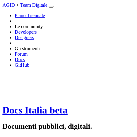
AGID
+
Team Digitale
Piano Triennale
Le community
Developers
Designers
Gli strumenti
Forum
Docs
GitHub
Docs Italia
beta
Documenti pubblici, digitali.