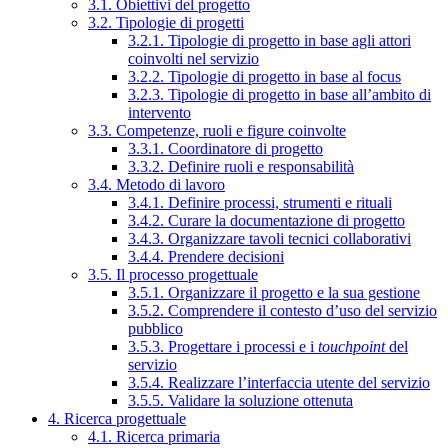
3.1. Obiettivi del progetto
3.2. Tipologie di progetti
3.2.1. Tipologie di progetto in base agli attori
coinvolti nel servizio
3.2.2. Tipologie di progetto in base al focus
3.2.3. Tipologie di progetto in base all’ambito di
intervento
3.3. Competenze, ruoli e figure coinvolte
3.3.1. Coordinatore di progetto
3.3.2. Definire ruoli e responsabilità
3.4. Metodo di lavoro
3.4.1. Definire processi, strumenti e rituali
3.4.2. Curare la documentazione di progetto
3.4.3. Organizzare tavoli tecnici collaborativi
3.4.4. Prendere decisioni
3.5. Il processo progettuale
3.5.1. Organizzare il progetto e la sua gestione
3.5.2. Comprendere il contesto d’uso del servizio
pubblico
3.5.3. Progettare i processi e i
touchpoint
del
servizio
3.5.4. Realizzare l’interfaccia utente del servizio
3.5.5. Validare la soluzione ottenuta
4. Ricerca progettuale
4.1. Ricerca primaria