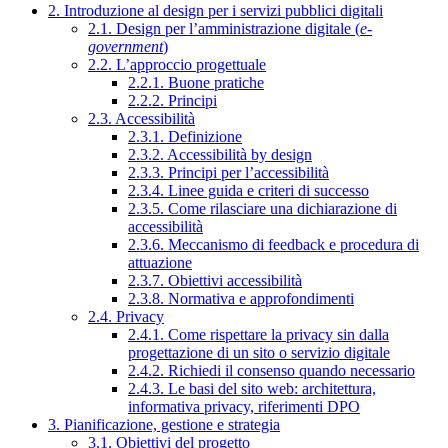
2. Introduzione al design per i servizi pubblici digitali
2.1. Design per l’amministrazione digitale (
e-
government
)
2.2. L’approccio progettuale
2.2.1. Buone pratiche
2.2.2. Principi
2.3. Accessibilità
2.3.1. Definizione
2.3.2. Accessibilità by design
2.3.3. Principi per l’accessibilità
2.3.4. Linee guida e criteri di successo
2.3.5. Come rilasciare una dichiarazione di
accessibilità
2.3.6. Meccanismo di feedback e procedura di
attuazione
2.3.7. Obiettivi accessibilità
2.3.8. Normativa e approfondimenti
2.4. Privacy
2.4.1. Come rispettare la privacy sin dalla
progettazione di un sito o servizio digitale
2.4.2. Richiedi il consenso quando necessario
2.4.3. Le basi del sito web: architettura,
informativa privacy, riferimenti DPO
3. Pianificazione, gestione e strategia
3.1. Obiettivi del progetto