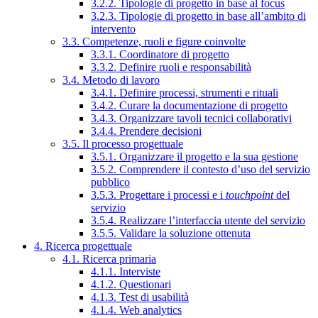
3.2.2. Tipologie di progetto in base al focus
3.2.3. Tipologie di progetto in base all’ambito di
intervento
3.3. Competenze, ruoli e figure coinvolte
3.3.1. Coordinatore di progetto
3.3.2. Definire ruoli e responsabilità
3.4. Metodo di lavoro
3.4.1. Definire processi, strumenti e rituali
3.4.2. Curare la documentazione di progetto
3.4.3. Organizzare tavoli tecnici collaborativi
3.4.4. Prendere decisioni
3.5. Il processo progettuale
3.5.1. Organizzare il progetto e la sua gestione
3.5.2. Comprendere il contesto d’uso del servizio
pubblico
3.5.3. Progettare i processi e i
touchpoint
del
servizio
3.5.4. Realizzare l’interfaccia utente del servizio
3.5.5. Validare la soluzione ottenuta
4. Ricerca progettuale
4.1. Ricerca primaria
4.1.1. Interviste
4.1.2. Questionari
4.1.3. Test di usabilità
4.1.4. Web analytics