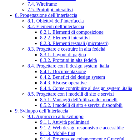
7.4. Wireframe
7.5. Prototipi interattivi
8. Progettazione dell’interfaccia
8.1. Obiettivi dell’interfaccia
8.2. Elementi dell’interfaccia
8.2.1. Elementi di composizione
8.2.2. Elementi interattivi
8.2.3. Elementi testuali (microtesti)
8.3. Progettare e costruire in alta fedeltà
8.3.1. Layout di pagina
8.3.2. Prototipi in alta fedeltà
8.4. Progettare con il design system .italia
8.4.1. Documentazione
8.4.2. Benefici del design system
8.4.3. Risorse operative
8.4.4. Come contribuire al design system .italia
8.5. Progettare con i modelli di sito e servizi
8.5.1. Vantaggi dell’utilizzo dei modelli
8.5.2. I modelli di sito e servizi disponibili
9. Sviluppo dell’interfaccia
9.1. Approccio allo sviluppo
9.1.1. Attività preliminari
9.1.2. Web design responsivo e accessibile
9.1.3. Mobile first
9.1.4. Progressive enhancement e Graceful