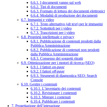
6.6.1. I documenti vanno sul web
6.6.2. Tipi di documenti
6.6.3. Formato di lettura dei documenti elettronici
6.6.4. Modalità di produzione dei documenti
6.7. Immagini e video
6.7.1. Testo alternativo (alt text) per le immagini
6.7.2. Sottotitoli per i video
6.7.3. Trascrizioni per i video
6.8. Proprietà intellettuale e privacy
6.8.1. Pubblicazione di contenuti prodotti dalla
Pubblica Amministrazione
6.8.2. Pubblicazione di contenuti non prodotti
dalla Pubblica Amministrazione
6.8.3. Consenso dei soggetti ritratti
6.9. Ottimizzazione per i motori di ricerca (SEO)
6.9.1. I fattori
on-page
6.9.2. I fattori
off-page
6.9.3. Strumenti di diagnostica SEO: Search
Console
6.10. Gestire i contenuti
6.10.1. L’inventario dei contenuti
6.10.2. Revisionare i contenuti
6.10.3. Migrare i contenuti
6.10.4. Pubblicare i contenuti
7. Progettazione dell’interazione