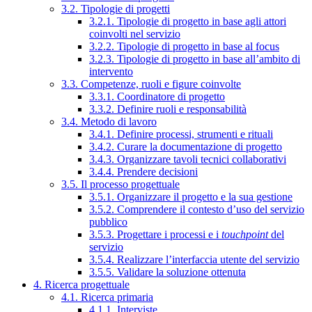
3.2. Tipologie di progetti
3.2.1. Tipologie di progetto in base agli attori
coinvolti nel servizio
3.2.2. Tipologie di progetto in base al focus
3.2.3. Tipologie di progetto in base all’ambito di
intervento
3.3. Competenze, ruoli e figure coinvolte
3.3.1. Coordinatore di progetto
3.3.2. Definire ruoli e responsabilità
3.4. Metodo di lavoro
3.4.1. Definire processi, strumenti e rituali
3.4.2. Curare la documentazione di progetto
3.4.3. Organizzare tavoli tecnici collaborativi
3.4.4. Prendere decisioni
3.5. Il processo progettuale
3.5.1. Organizzare il progetto e la sua gestione
3.5.2. Comprendere il contesto d’uso del servizio
pubblico
3.5.3. Progettare i processi e i
touchpoint
del
servizio
3.5.4. Realizzare l’interfaccia utente del servizio
3.5.5. Validare la soluzione ottenuta
4. Ricerca progettuale
4.1. Ricerca primaria
4.1.1. Interviste