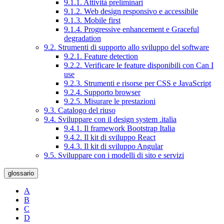
9.1.1. Attività preliminari
9.1.2. Web design responsivo e accessibile
9.1.3. Mobile first
9.1.4. Progressive enhancement e Graceful
degradation
9.2. Strumenti di supporto allo sviluppo del software
9.2.1. Feature detection
9.2.2. Verificare le feature disponibili con Can I
use
9.2.3. Strumenti e risorse per CSS e JavaScript
9.2.4. Supporto browser
9.2.5. Misurare le prestazioni
9.3. Catalogo del riuso
9.4. Sviluppare con il design system .italia
9.4.1. Il framework Bootstrap Italia
9.4.2. Il kit di sviluppo React
9.4.3. Il kit di sviluppo Angular
9.5. Sviluppare con i modelli di sito e servizi
glossario
A
B
C
D