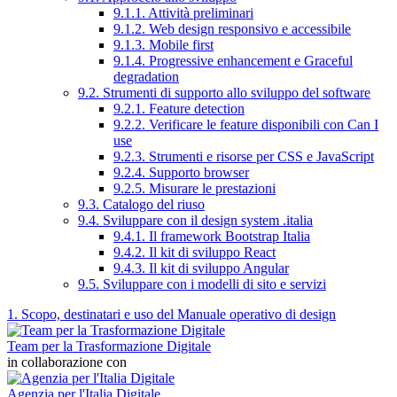
9.1.1. Attività preliminari
9.1.2. Web design responsivo e accessibile
9.1.3. Mobile first
9.1.4. Progressive enhancement e Graceful
degradation
9.2. Strumenti di supporto allo sviluppo del software
9.2.1. Feature detection
9.2.2. Verificare le feature disponibili con Can I
use
9.2.3. Strumenti e risorse per CSS e JavaScript
9.2.4. Supporto browser
9.2.5. Misurare le prestazioni
9.3. Catalogo del riuso
9.4. Sviluppare con il design system .italia
9.4.1. Il framework Bootstrap Italia
9.4.2. Il kit di sviluppo React
9.4.3. Il kit di sviluppo Angular
9.5. Sviluppare con i modelli di sito e servizi
1. Scopo, destinatari e uso del Manuale operativo di design
Team per la Trasformazione Digitale
in collaborazione con
Agenzia per l'Italia Digitale