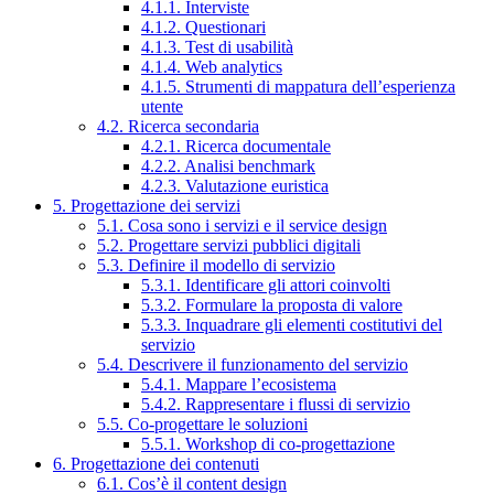
4.1.1. Interviste
4.1.2. Questionari
4.1.3. Test di usabilità
4.1.4. Web analytics
4.1.5. Strumenti di mappatura dell’esperienza
utente
4.2. Ricerca secondaria
4.2.1. Ricerca documentale
4.2.2. Analisi benchmark
4.2.3. Valutazione euristica
5. Progettazione dei servizi
5.1. Cosa sono i servizi e il service design
5.2. Progettare servizi pubblici digitali
5.3. Definire il modello di servizio
5.3.1. Identificare gli attori coinvolti
5.3.2. Formulare la proposta di valore
5.3.3. Inquadrare gli elementi costitutivi del
servizio
5.4. Descrivere il funzionamento del servizio
5.4.1. Mappare l’ecosistema
5.4.2. Rappresentare i flussi di servizio
5.5. Co-progettare le soluzioni
5.5.1. Workshop di co-progettazione
6. Progettazione dei contenuti
6.1. Cos’è il content design