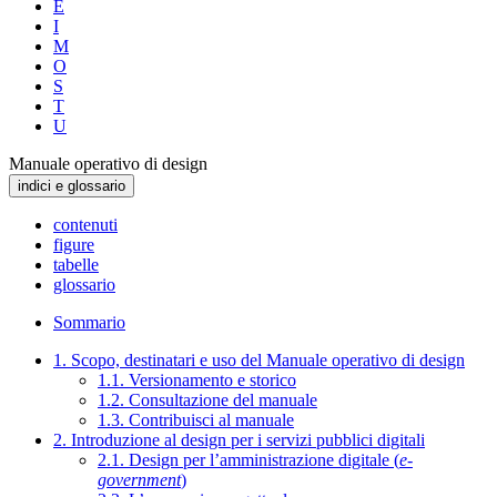
E
I
M
O
S
T
U
Manuale operativo di design
indici e glossario
contenuti
figure
tabelle
glossario
Sommario
1. Scopo, destinatari e uso del Manuale operativo di design
1.1. Versionamento e storico
1.2. Consultazione del manuale
1.3. Contribuisci al manuale
2. Introduzione al design per i servizi pubblici digitali
2.1. Design per l’amministrazione digitale (
e-
government
)