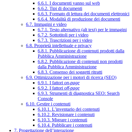
6.6.1. I documenti vanno sul web
6.6.2. Tipi di documenti
6.6.3. Formato di lettura dei documenti elettronici
6.6.4. Modalità di produzione dei documenti
6.7. Immagini e video
6.7.1. Testo alternativo (alt text) per le immagini
6.7.2. Sottotitoli per i video
6.7.3. Trascrizioni per i video
6.8. Proprietà intellettuale e privacy
6.8.1. Pubblicazione di contenuti prodotti dalla
Pubblica Amministrazione
6.8.2. Pubblicazione di contenuti non prodotti
dalla Pubblica Amministrazione
6.8.3. Consenso dei soggetti ritratti
6.9. Ottimizzazione per i motori di ricerca (SEO)
6.9.1. I fattori
on-page
6.9.2. I fattori
off-page
6.9.3. Strumenti di diagnostica SEO: Search
Console
6.10. Gestire i contenuti
6.10.1. L’inventario dei contenuti
6.10.2. Revisionare i contenuti
6.10.3. Migrare i contenuti
6.10.4. Pubblicare i contenuti
7. Progettazione dell’interazione