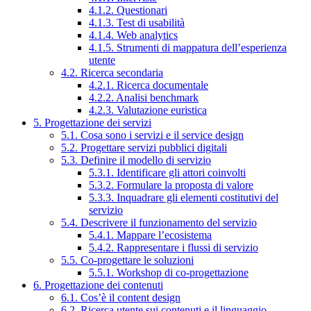
4.1.2. Questionari
4.1.3. Test di usabilità
4.1.4. Web analytics
4.1.5. Strumenti di mappatura dell’esperienza
utente
4.2. Ricerca secondaria
4.2.1. Ricerca documentale
4.2.2. Analisi benchmark
4.2.3. Valutazione euristica
5. Progettazione dei servizi
5.1. Cosa sono i servizi e il service design
5.2. Progettare servizi pubblici digitali
5.3. Definire il modello di servizio
5.3.1. Identificare gli attori coinvolti
5.3.2. Formulare la proposta di valore
5.3.3. Inquadrare gli elementi costitutivi del
servizio
5.4. Descrivere il funzionamento del servizio
5.4.1. Mappare l’ecosistema
5.4.2. Rappresentare i flussi di servizio
5.5. Co-progettare le soluzioni
5.5.1. Workshop di co-progettazione
6. Progettazione dei contenuti
6.1. Cos’è il content design
6.2. Ricerca utente sui contenuti e il linguaggio