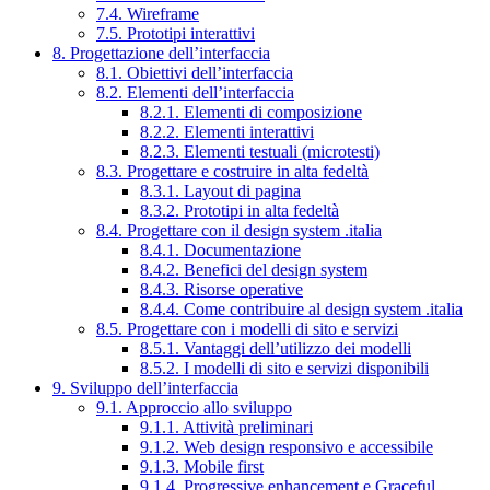
7.4. Wireframe
7.5. Prototipi interattivi
8. Progettazione dell’interfaccia
8.1. Obiettivi dell’interfaccia
8.2. Elementi dell’interfaccia
8.2.1. Elementi di composizione
8.2.2. Elementi interattivi
8.2.3. Elementi testuali (microtesti)
8.3. Progettare e costruire in alta fedeltà
8.3.1. Layout di pagina
8.3.2. Prototipi in alta fedeltà
8.4. Progettare con il design system .italia
8.4.1. Documentazione
8.4.2. Benefici del design system
8.4.3. Risorse operative
8.4.4. Come contribuire al design system .italia
8.5. Progettare con i modelli di sito e servizi
8.5.1. Vantaggi dell’utilizzo dei modelli
8.5.2. I modelli di sito e servizi disponibili
9. Sviluppo dell’interfaccia
9.1. Approccio allo sviluppo
9.1.1. Attività preliminari
9.1.2. Web design responsivo e accessibile
9.1.3. Mobile first
9.1.4. Progressive enhancement e Graceful