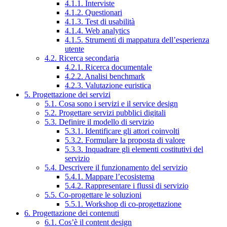
4.1.1. Interviste
4.1.2. Questionari
4.1.3. Test di usabilità
4.1.4. Web analytics
4.1.5. Strumenti di mappatura dell’esperienza
utente
4.2. Ricerca secondaria
4.2.1. Ricerca documentale
4.2.2. Analisi benchmark
4.2.3. Valutazione euristica
5. Progettazione dei servizi
5.1. Cosa sono i servizi e il service design
5.2. Progettare servizi pubblici digitali
5.3. Definire il modello di servizio
5.3.1. Identificare gli attori coinvolti
5.3.2. Formulare la proposta di valore
5.3.3. Inquadrare gli elementi costitutivi del
servizio
5.4. Descrivere il funzionamento del servizio
5.4.1. Mappare l’ecosistema
5.4.2. Rappresentare i flussi di servizio
5.5. Co-progettare le soluzioni
5.5.1. Workshop di co-progettazione
6. Progettazione dei contenuti
6.1. Cos’è il content design