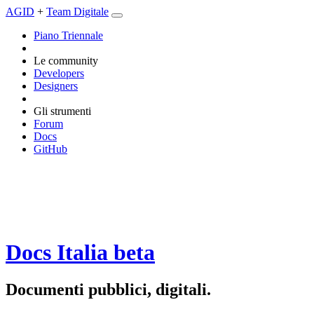
AGID
+
Team Digitale
Piano Triennale
Le community
Developers
Designers
Gli strumenti
Forum
Docs
GitHub
Docs Italia
beta
Documenti pubblici, digitali.