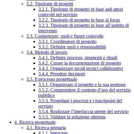
3.2. Tipologie di progetti
3.2.1. Tipologie di progetto in base agli attori
coinvolti nel servizio
3.2.2. Tipologie di progetto in base al focus
3.2.3. Tipologie di progetto in base all’ambito di
intervento
3.3. Competenze, ruoli e figure coinvolte
3.3.1. Coordinatore di progetto
3.3.2. Definire ruoli e responsabilità
3.4. Metodo di lavoro
3.4.1. Definire processi, strumenti e rituali
3.4.2. Curare la documentazione di progetto
3.4.3. Organizzare tavoli tecnici collaborativi
3.4.4. Prendere decisioni
3.5. Il processo progettuale
3.5.1. Organizzare il progetto e la sua gestione
3.5.2. Comprendere il contesto d’uso del servizio
pubblico
3.5.3. Progettare i processi e i
touchpoint
del
servizio
3.5.4. Realizzare l’interfaccia utente del servizio
3.5.5. Validare la soluzione ottenuta
4. Ricerca progettuale
4.1. Ricerca primaria
4.1.1. Interviste