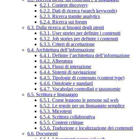
6.2.1. Content discovery
6.2.2. Dati di ricerca (search keywords)
6.2.3. Ricerca tramite analytics
6.2.4. Ricerca sui forum
6.3. Dalla ricerca ai bisogni degli utenti
6.3.1. User stories per definire i contenuti
6.3.2. Job stories per definire i contenuti
6.3.3. Criteri di accettazione
6.4. Architettura dell’informazione
6.4.1. Definire l’architettura dell’informazione
6.4.2. Alberatura
6.4.3. Flussi di interazione
6.4.4. Sistemi di navigazione
6.4.5. Tipologie di contenuto (content type)
6.4.6. Ontologie e standard
6.4.7. Vocabolari controllati e tassonomie
6.5. Scrittura e linguaggio
6.5.1. Come leggono le persone sul web
6.5.2. Le regole per un linguaggio semplice
6.5.3. Microtesti
6.5.4. Scrittura collaborativa
6.5.5. Content critique
6.5.6. Traduzione e localizzazione dei contenuti
6.6. Documenti