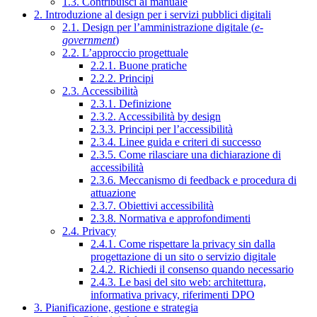
1.3. Contribuisci al manuale
2. Introduzione al design per i servizi pubblici digitali
2.1. Design per l’amministrazione digitale (
e-
government
)
2.2. L’approccio progettuale
2.2.1. Buone pratiche
2.2.2. Principi
2.3. Accessibilità
2.3.1. Definizione
2.3.2. Accessibilità by design
2.3.3. Principi per l’accessibilità
2.3.4. Linee guida e criteri di successo
2.3.5. Come rilasciare una dichiarazione di
accessibilità
2.3.6. Meccanismo di feedback e procedura di
attuazione
2.3.7. Obiettivi accessibilità
2.3.8. Normativa e approfondimenti
2.4. Privacy
2.4.1. Come rispettare la privacy sin dalla
progettazione di un sito o servizio digitale
2.4.2. Richiedi il consenso quando necessario
2.4.3. Le basi del sito web: architettura,
informativa privacy, riferimenti DPO
3. Pianificazione, gestione e strategia