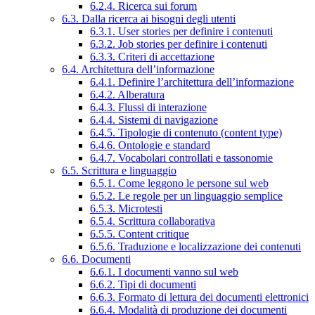
6.2.4. Ricerca sui forum
6.3. Dalla ricerca ai bisogni degli utenti
6.3.1. User stories per definire i contenuti
6.3.2. Job stories per definire i contenuti
6.3.3. Criteri di accettazione
6.4. Architettura dell’informazione
6.4.1. Definire l’architettura dell’informazione
6.4.2. Alberatura
6.4.3. Flussi di interazione
6.4.4. Sistemi di navigazione
6.4.5. Tipologie di contenuto (content type)
6.4.6. Ontologie e standard
6.4.7. Vocabolari controllati e tassonomie
6.5. Scrittura e linguaggio
6.5.1. Come leggono le persone sul web
6.5.2. Le regole per un linguaggio semplice
6.5.3. Microtesti
6.5.4. Scrittura collaborativa
6.5.5. Content critique
6.5.6. Traduzione e localizzazione dei contenuti
6.6. Documenti
6.6.1. I documenti vanno sul web
6.6.2. Tipi di documenti
6.6.3. Formato di lettura dei documenti elettronici
6.6.4. Modalità di produzione dei documenti