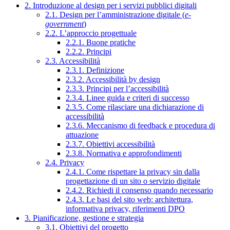
2. Introduzione al design per i servizi pubblici digitali
2.1. Design per l’amministrazione digitale (
e-
government
)
2.2. L’approccio progettuale
2.2.1. Buone pratiche
2.2.2. Principi
2.3. Accessibilità
2.3.1. Definizione
2.3.2. Accessibilità by design
2.3.3. Principi per l’accessibilità
2.3.4. Linee guida e criteri di successo
2.3.5. Come rilasciare una dichiarazione di
accessibilità
2.3.6. Meccanismo di feedback e procedura di
attuazione
2.3.7. Obiettivi accessibilità
2.3.8. Normativa e approfondimenti
2.4. Privacy
2.4.1. Come rispettare la privacy sin dalla
progettazione di un sito o servizio digitale
2.4.2. Richiedi il consenso quando necessario
2.4.3. Le basi del sito web: architettura,
informativa privacy, riferimenti DPO
3. Pianificazione, gestione e strategia
3.1. Obiettivi del progetto