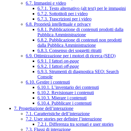
6.7. Immagini e video
6.7.1. Testo alternativo (alt text) per le immagini
6.7.2. Sottotitoli per i video
6.7.3. Trascrizioni per i video
6.8. Proprietà intellettuale e privacy
6.8.1. Pubblicazione di contenuti prodotti dalla
Pubblica Amministrazione
6.8.2. Pubblicazione di contenuti non prodotti
dalla Pubblica Amministrazione
6.8.3. Consenso dei soggetti ritratti
6.9. Ottimizzazione per i motori di ricerca (SEO)
6.9.1. I fattori
on-page
6.9.2. I fattori
off-page
6.9.3. Strumenti di diagnostica SEO: Search
Console
6.10. Gestire i contenuti
6.10.1. L’inventario dei contenuti
6.10.2. Revisionare i contenuti
6.10.3. Migrare i contenuti
6.10.4. Pubblicare i contenuti
7. Progettazione dell’interazione
7.1. Caratteristiche dell’interazione
7.2. User stories per definire l’interazione
7.2.1. Differenza tra scenari e user stories
7.3. Flussi di interazione