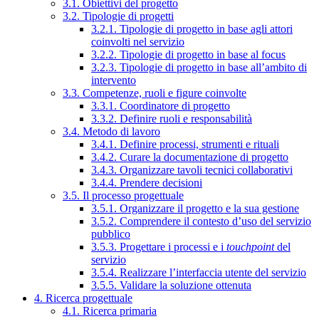
3.1. Obiettivi del progetto
3.2. Tipologie di progetti
3.2.1. Tipologie di progetto in base agli attori
coinvolti nel servizio
3.2.2. Tipologie di progetto in base al focus
3.2.3. Tipologie di progetto in base all’ambito di
intervento
3.3. Competenze, ruoli e figure coinvolte
3.3.1. Coordinatore di progetto
3.3.2. Definire ruoli e responsabilità
3.4. Metodo di lavoro
3.4.1. Definire processi, strumenti e rituali
3.4.2. Curare la documentazione di progetto
3.4.3. Organizzare tavoli tecnici collaborativi
3.4.4. Prendere decisioni
3.5. Il processo progettuale
3.5.1. Organizzare il progetto e la sua gestione
3.5.2. Comprendere il contesto d’uso del servizio
pubblico
3.5.3. Progettare i processi e i
touchpoint
del
servizio
3.5.4. Realizzare l’interfaccia utente del servizio
3.5.5. Validare la soluzione ottenuta
4. Ricerca progettuale
4.1. Ricerca primaria