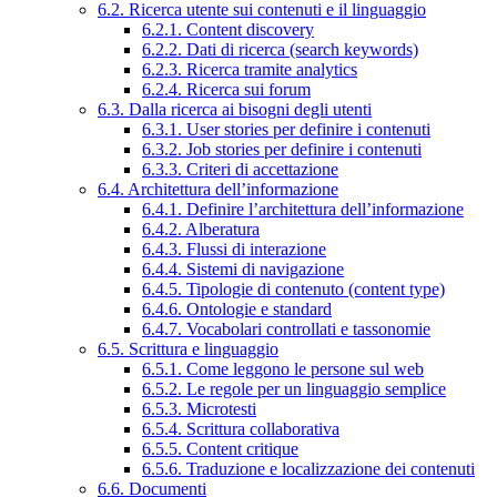
6.2. Ricerca utente sui contenuti e il linguaggio
6.2.1. Content discovery
6.2.2. Dati di ricerca (search keywords)
6.2.3. Ricerca tramite analytics
6.2.4. Ricerca sui forum
6.3. Dalla ricerca ai bisogni degli utenti
6.3.1. User stories per definire i contenuti
6.3.2. Job stories per definire i contenuti
6.3.3. Criteri di accettazione
6.4. Architettura dell’informazione
6.4.1. Definire l’architettura dell’informazione
6.4.2. Alberatura
6.4.3. Flussi di interazione
6.4.4. Sistemi di navigazione
6.4.5. Tipologie di contenuto (content type)
6.4.6. Ontologie e standard
6.4.7. Vocabolari controllati e tassonomie
6.5. Scrittura e linguaggio
6.5.1. Come leggono le persone sul web
6.5.2. Le regole per un linguaggio semplice
6.5.3. Microtesti
6.5.4. Scrittura collaborativa
6.5.5. Content critique
6.5.6. Traduzione e localizzazione dei contenuti
6.6. Documenti