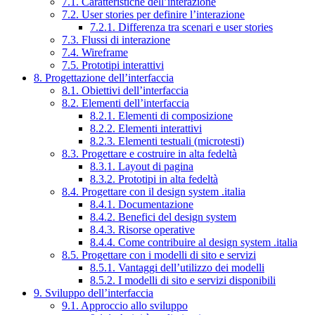
7.1. Caratteristiche dell’interazione
7.2. User stories per definire l’interazione
7.2.1. Differenza tra scenari e user stories
7.3. Flussi di interazione
7.4. Wireframe
7.5. Prototipi interattivi
8. Progettazione dell’interfaccia
8.1. Obiettivi dell’interfaccia
8.2. Elementi dell’interfaccia
8.2.1. Elementi di composizione
8.2.2. Elementi interattivi
8.2.3. Elementi testuali (microtesti)
8.3. Progettare e costruire in alta fedeltà
8.3.1. Layout di pagina
8.3.2. Prototipi in alta fedeltà
8.4. Progettare con il design system .italia
8.4.1. Documentazione
8.4.2. Benefici del design system
8.4.3. Risorse operative
8.4.4. Come contribuire al design system .italia
8.5. Progettare con i modelli di sito e servizi
8.5.1. Vantaggi dell’utilizzo dei modelli
8.5.2. I modelli di sito e servizi disponibili
9. Sviluppo dell’interfaccia
9.1. Approccio allo sviluppo