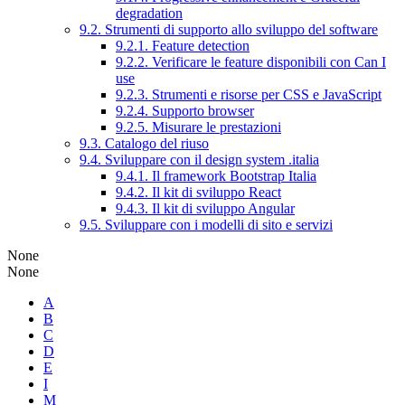
degradation
9.2. Strumenti di supporto allo sviluppo del software
9.2.1. Feature detection
9.2.2. Verificare le feature disponibili con Can I
use
9.2.3. Strumenti e risorse per CSS e JavaScript
9.2.4. Supporto browser
9.2.5. Misurare le prestazioni
9.3. Catalogo del riuso
9.4. Sviluppare con il design system .italia
9.4.1. Il framework Bootstrap Italia
9.4.2. Il kit di sviluppo React
9.4.3. Il kit di sviluppo Angular
9.5. Sviluppare con i modelli di sito e servizi
None
None
A
B
C
D
E
I
M