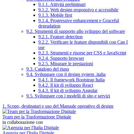
9.1.1. Attività preliminari
9.1.2. Web design responsivo e accessibile
9.1.3. Mobile first
9.1.4. Progressive enhancement e Graceful
degradation
9.2. Strumenti di supporto allo sviluppo del software
9.2.1. Feature detection
9.2.2. Verificare le feature disponibili con Can I
use
9.2.3. Strumenti e risorse per CSS e JavaScript
9.2.4. Supporto browser
9.2.5. Misurare le prestazioni
9.3. Catalogo del riuso
9.4. Sviluppare con il design system .italia
9.4.1. Il framework Bootstrap Italia
9.4.2. Il kit di sviluppo React
9.4.3. Il kit di sviluppo Angular
9.5. Sviluppare con i modelli di sito e servizi
1. Scopo, destinatari e uso del Manuale operativo di design
Team per la Trasformazione Digitale
in collaborazione con
Agenzia per l'Italia Digitale