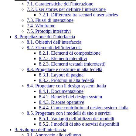
7.1. Caratteristiche dell’interazione
7.2. User stories per definire l’interazione
7.2.1. Differenza tra scenari e user stories
7.3. Flussi di interazione
7.4. Wireframe
7.5. Prototipi interattivi
8. Progettazione dell’interfaccia
8.1. Obiettivi dell’interfaccia
8.2. Elementi dell’interfaccia
8.2.1. Elementi di composizione
8.2.2. Elementi interattivi
8.2.3. Elementi testuali (microtesti)
8.3. Progettare e costruire in alta fedeltà
8.3.1. Layout di pagina
8.3.2. Prototipi in alta fedeltà
8.4. Progettare con il design system .italia
8.4.1. Documentazione
8.4.2. Benefici del design system
8.4.3. Risorse operative
8.4.4. Come contribuire al design system .italia
8.5. Progettare con i modelli di sito e servizi
8.5.1. Vantaggi dell’utilizzo dei modelli
8.5.2. I modelli di sito e servizi disponibili
9. Sviluppo dell’interfaccia
9.1. Approccio allo sviluppo