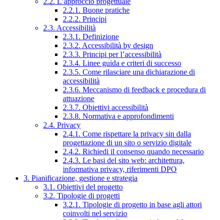
2.2. L’approccio progettuale
2.2.1. Buone pratiche
2.2.2. Principi
2.3. Accessibilità
2.3.1. Definizione
2.3.2. Accessibilità by design
2.3.3. Principi per l’accessibilità
2.3.4. Linee guida e criteri di successo
2.3.5. Come rilasciare una dichiarazione di
accessibilità
2.3.6. Meccanismo di feedback e procedura di
attuazione
2.3.7. Obiettivi accessibilità
2.3.8. Normativa e approfondimenti
2.4. Privacy
2.4.1. Come rispettare la privacy sin dalla
progettazione di un sito o servizio digitale
2.4.2. Richiedi il consenso quando necessario
2.4.3. Le basi del sito web: architettura,
informativa privacy, riferimenti DPO
3. Pianificazione, gestione e strategia
3.1. Obiettivi del progetto
3.2. Tipologie di progetti
3.2.1. Tipologie di progetto in base agli attori
coinvolti nel servizio