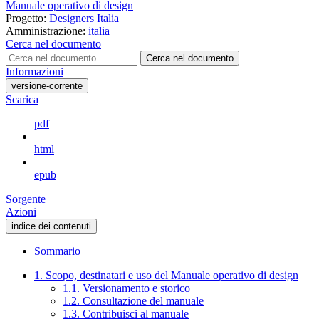
Manuale operativo di design
Progetto:
Designers Italia
Amministrazione:
italia
Cerca nel documento
Cerca nel documento
Informazioni
versione-corrente
Scarica
pdf
html
epub
Sorgente
Azioni
indice dei contenuti
Sommario
1. Scopo, destinatari e uso del Manuale operativo di design
1.1. Versionamento e storico
1.2. Consultazione del manuale
1.3. Contribuisci al manuale