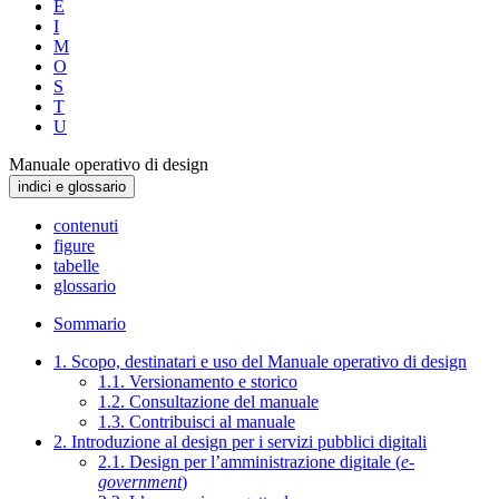
E
I
M
O
S
T
U
Manuale operativo di design
indici e glossario
contenuti
figure
tabelle
glossario
Sommario
1. Scopo, destinatari e uso del Manuale operativo di design
1.1. Versionamento e storico
1.2. Consultazione del manuale
1.3. Contribuisci al manuale
2. Introduzione al design per i servizi pubblici digitali
2.1. Design per l’amministrazione digitale (
e-
government
)