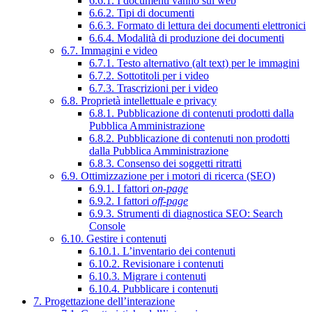
6.6.1. I documenti vanno sul web
6.6.2. Tipi di documenti
6.6.3. Formato di lettura dei documenti elettronici
6.6.4. Modalità di produzione dei documenti
6.7. Immagini e video
6.7.1. Testo alternativo (alt text) per le immagini
6.7.2. Sottotitoli per i video
6.7.3. Trascrizioni per i video
6.8. Proprietà intellettuale e privacy
6.8.1. Pubblicazione di contenuti prodotti dalla
Pubblica Amministrazione
6.8.2. Pubblicazione di contenuti non prodotti
dalla Pubblica Amministrazione
6.8.3. Consenso dei soggetti ritratti
6.9. Ottimizzazione per i motori di ricerca (SEO)
6.9.1. I fattori
on-page
6.9.2. I fattori
off-page
6.9.3. Strumenti di diagnostica SEO: Search
Console
6.10. Gestire i contenuti
6.10.1. L’inventario dei contenuti
6.10.2. Revisionare i contenuti
6.10.3. Migrare i contenuti
6.10.4. Pubblicare i contenuti
7. Progettazione dell’interazione