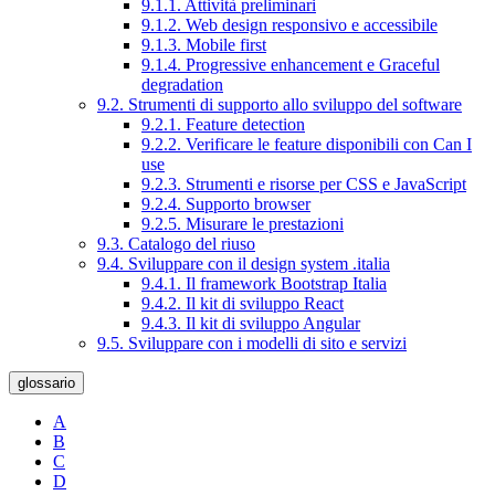
9.1.1. Attività preliminari
9.1.2. Web design responsivo e accessibile
9.1.3. Mobile first
9.1.4. Progressive enhancement e Graceful
degradation
9.2. Strumenti di supporto allo sviluppo del software
9.2.1. Feature detection
9.2.2. Verificare le feature disponibili con Can I
use
9.2.3. Strumenti e risorse per CSS e JavaScript
9.2.4. Supporto browser
9.2.5. Misurare le prestazioni
9.3. Catalogo del riuso
9.4. Sviluppare con il design system .italia
9.4.1. Il framework Bootstrap Italia
9.4.2. Il kit di sviluppo React
9.4.3. Il kit di sviluppo Angular
9.5. Sviluppare con i modelli di sito e servizi
glossario
A
B
C
D