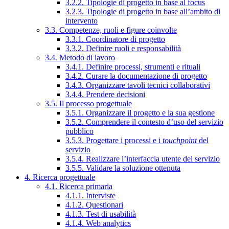
3.2.2. Tipologie di progetto in base al focus
3.2.3. Tipologie di progetto in base all’ambito di
intervento
3.3. Competenze, ruoli e figure coinvolte
3.3.1. Coordinatore di progetto
3.3.2. Definire ruoli e responsabilità
3.4. Metodo di lavoro
3.4.1. Definire processi, strumenti e rituali
3.4.2. Curare la documentazione di progetto
3.4.3. Organizzare tavoli tecnici collaborativi
3.4.4. Prendere decisioni
3.5. Il processo progettuale
3.5.1. Organizzare il progetto e la sua gestione
3.5.2. Comprendere il contesto d’uso del servizio
pubblico
3.5.3. Progettare i processi e i
touchpoint
del
servizio
3.5.4. Realizzare l’interfaccia utente del servizio
3.5.5. Validare la soluzione ottenuta
4. Ricerca progettuale
4.1. Ricerca primaria
4.1.1. Interviste
4.1.2. Questionari
4.1.3. Test di usabilità
4.1.4. Web analytics