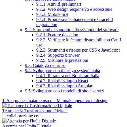
9.1.1. Attività preliminari
9.1.2. Web design responsivo e accessibile
9.1.3. Mobile first
9.1.4. Progressive enhancement e Graceful
degradation
9.2. Strumenti di supporto allo sviluppo del software
9.2.1. Feature detection
9.2.2. Verificare le feature disponibili con Can I
use
9.2.3. Strumenti e risorse per CSS e JavaScript
9.2.4. Supporto browser
9.2.5. Misurare le prestazioni
9.3. Catalogo del riuso
9.4. Sviluppare con il design system .italia
9.4.1. Il framework Bootstrap Italia
9.4.2. Il kit di sviluppo React
9.4.3. Il kit di sviluppo Angular
9.5. Sviluppare con i modelli di sito e servizi
1. Scopo, destinatari e uso del Manuale operativo di design
Team per la Trasformazione Digitale
in collaborazione con
Agenzia per l'Italia Digitale