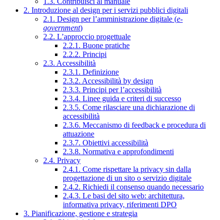
1.3. Contribuisci al manuale
2. Introduzione al design per i servizi pubblici digitali
2.1. Design per l’amministrazione digitale (
e-
government
)
2.2. L’approccio progettuale
2.2.1. Buone pratiche
2.2.2. Principi
2.3. Accessibilità
2.3.1. Definizione
2.3.2. Accessibilità by design
2.3.3. Principi per l’accessibilità
2.3.4. Linee guida e criteri di successo
2.3.5. Come rilasciare una dichiarazione di
accessibilità
2.3.6. Meccanismo di feedback e procedura di
attuazione
2.3.7. Obiettivi accessibilità
2.3.8. Normativa e approfondimenti
2.4. Privacy
2.4.1. Come rispettare la privacy sin dalla
progettazione di un sito o servizio digitale
2.4.2. Richiedi il consenso quando necessario
2.4.3. Le basi del sito web: architettura,
informativa privacy, riferimenti DPO
3. Pianificazione, gestione e strategia