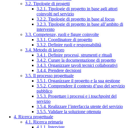
3.2. Tipologie di progetti
3.2.1. Tipologie di progetto in base agli attori
coinvolti nel servizio
3.2.2. Tipologie di progetto in base al focus
3.2.3. Tipologie di progetto in base all’ambito di
intervento
3.3. Competenze, ruoli e figure coinvolte
3.3.1. Coordinatore di progetto
3.3.2. Definire ruoli e responsabilità
3.4. Metodo di lavoro
3.4.1. Definire processi, strumenti e rituali
3.4.2. Curare la documentazione di progetto
3.4.3. Organizzare tavoli tecnici collaborativi
3.4.4. Prendere decisioni
3.5. Il processo progettuale
3.5.1. Organizzare il progetto e la sua gestione
3.5.2. Comprendere il contesto d’uso del servizio
pubblico
3.5.3. Progettare i processi e i
touchpoint
del
servizio
3.5.4. Realizzare l’interfaccia utente del servizio
3.5.5. Validare la soluzione ottenuta
4. Ricerca progettuale
4.1. Ricerca primaria
4.1.1. Interviste