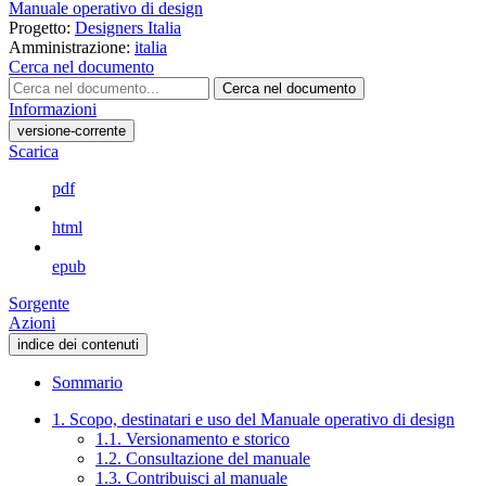
Manuale operativo di design
Progetto:
Designers Italia
Amministrazione:
italia
Cerca nel documento
Cerca nel documento
Informazioni
versione-corrente
Scarica
pdf
html
epub
Sorgente
Azioni
indice dei contenuti
Sommario
1. Scopo, destinatari e uso del Manuale operativo di design
1.1. Versionamento e storico
1.2. Consultazione del manuale
1.3. Contribuisci al manuale