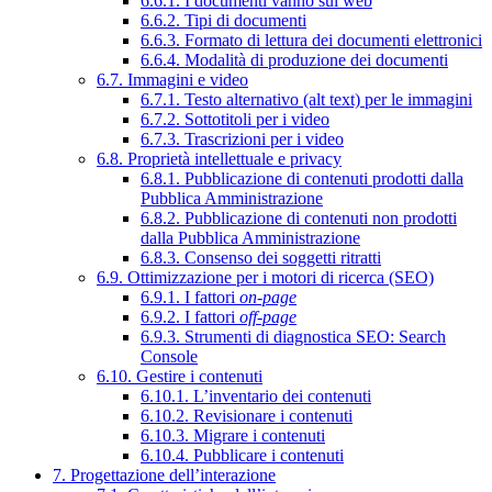
6.6.1. I documenti vanno sul web
6.6.2. Tipi di documenti
6.6.3. Formato di lettura dei documenti elettronici
6.6.4. Modalità di produzione dei documenti
6.7. Immagini e video
6.7.1. Testo alternativo (alt text) per le immagini
6.7.2. Sottotitoli per i video
6.7.3. Trascrizioni per i video
6.8. Proprietà intellettuale e privacy
6.8.1. Pubblicazione di contenuti prodotti dalla
Pubblica Amministrazione
6.8.2. Pubblicazione di contenuti non prodotti
dalla Pubblica Amministrazione
6.8.3. Consenso dei soggetti ritratti
6.9. Ottimizzazione per i motori di ricerca (SEO)
6.9.1. I fattori
on-page
6.9.2. I fattori
off-page
6.9.3. Strumenti di diagnostica SEO: Search
Console
6.10. Gestire i contenuti
6.10.1. L’inventario dei contenuti
6.10.2. Revisionare i contenuti
6.10.3. Migrare i contenuti
6.10.4. Pubblicare i contenuti
7. Progettazione dell’interazione