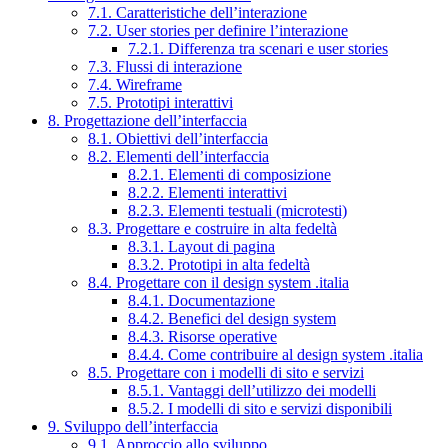
7.1. Caratteristiche dell’interazione
7.2. User stories per definire l’interazione
7.2.1. Differenza tra scenari e user stories
7.3. Flussi di interazione
7.4. Wireframe
7.5. Prototipi interattivi
8. Progettazione dell’interfaccia
8.1. Obiettivi dell’interfaccia
8.2. Elementi dell’interfaccia
8.2.1. Elementi di composizione
8.2.2. Elementi interattivi
8.2.3. Elementi testuali (microtesti)
8.3. Progettare e costruire in alta fedeltà
8.3.1. Layout di pagina
8.3.2. Prototipi in alta fedeltà
8.4. Progettare con il design system .italia
8.4.1. Documentazione
8.4.2. Benefici del design system
8.4.3. Risorse operative
8.4.4. Come contribuire al design system .italia
8.5. Progettare con i modelli di sito e servizi
8.5.1. Vantaggi dell’utilizzo dei modelli
8.5.2. I modelli di sito e servizi disponibili
9. Sviluppo dell’interfaccia
9.1. Approccio allo sviluppo