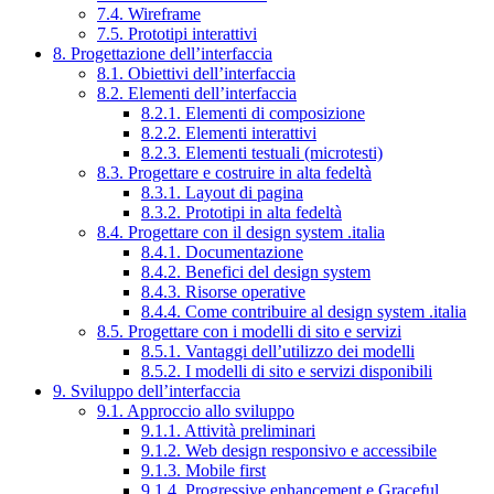
7.4. Wireframe
7.5. Prototipi interattivi
8. Progettazione dell’interfaccia
8.1. Obiettivi dell’interfaccia
8.2. Elementi dell’interfaccia
8.2.1. Elementi di composizione
8.2.2. Elementi interattivi
8.2.3. Elementi testuali (microtesti)
8.3. Progettare e costruire in alta fedeltà
8.3.1. Layout di pagina
8.3.2. Prototipi in alta fedeltà
8.4. Progettare con il design system .italia
8.4.1. Documentazione
8.4.2. Benefici del design system
8.4.3. Risorse operative
8.4.4. Come contribuire al design system .italia
8.5. Progettare con i modelli di sito e servizi
8.5.1. Vantaggi dell’utilizzo dei modelli
8.5.2. I modelli di sito e servizi disponibili
9. Sviluppo dell’interfaccia
9.1. Approccio allo sviluppo
9.1.1. Attività preliminari
9.1.2. Web design responsivo e accessibile
9.1.3. Mobile first
9.1.4. Progressive enhancement e Graceful