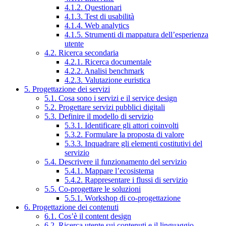
4.1.2. Questionari
4.1.3. Test di usabilità
4.1.4. Web analytics
4.1.5. Strumenti di mappatura dell’esperienza
utente
4.2. Ricerca secondaria
4.2.1. Ricerca documentale
4.2.2. Analisi benchmark
4.2.3. Valutazione euristica
5. Progettazione dei servizi
5.1. Cosa sono i servizi e il service design
5.2. Progettare servizi pubblici digitali
5.3. Definire il modello di servizio
5.3.1. Identificare gli attori coinvolti
5.3.2. Formulare la proposta di valore
5.3.3. Inquadrare gli elementi costitutivi del
servizio
5.4. Descrivere il funzionamento del servizio
5.4.1. Mappare l’ecosistema
5.4.2. Rappresentare i flussi di servizio
5.5. Co-progettare le soluzioni
5.5.1. Workshop di co-progettazione
6. Progettazione dei contenuti
6.1. Cos’è il content design
6.2. Ricerca utente sui contenuti e il linguaggio