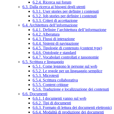
6.2.4. Ricerca sui forum
6.3. Dalla ricerca ai bisogni degli utenti
6.3.1. User stories per definire i contenuti
6.3.2. Job stories per definire i contenuti
6.3.3. Criteri di accettazione
6.4. Architettura dell’informazione
6.4.1. Definire l’architettura dell’informazione
6.4.2. Alberatura
6.4.3. Flussi di interazione
6.4.4. Sistemi di navigazione
6.4.5. Tipologie di contenuto (content type)
6.4.6. Ontologie e standard
6.4.7. Vocabolari controllati e tassonomie
6.5. Scrittura e linguaggio
6.5.1. Come leggono le persone sul web
6.5.2. Le regole per un linguaggio semplice
6.5.3. Microtesti
6.5.4. Scrittura collaborativa
6.5.5. Content critique
6.5.6. Traduzione e localizzazione dei contenuti
6.6. Documenti
6.6.1. I documenti vanno sul web
6.6.2. Tipi di documenti
6.6.3. Formato di lettura dei documenti elettronici
6.6.4. Modalità di produzione dei documenti