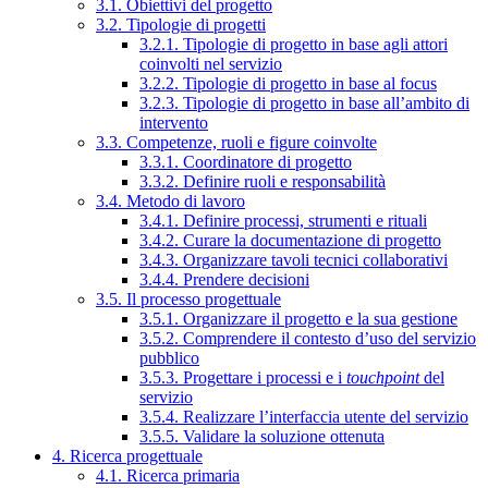
3.1. Obiettivi del progetto
3.2. Tipologie di progetti
3.2.1. Tipologie di progetto in base agli attori
coinvolti nel servizio
3.2.2. Tipologie di progetto in base al focus
3.2.3. Tipologie di progetto in base all’ambito di
intervento
3.3. Competenze, ruoli e figure coinvolte
3.3.1. Coordinatore di progetto
3.3.2. Definire ruoli e responsabilità
3.4. Metodo di lavoro
3.4.1. Definire processi, strumenti e rituali
3.4.2. Curare la documentazione di progetto
3.4.3. Organizzare tavoli tecnici collaborativi
3.4.4. Prendere decisioni
3.5. Il processo progettuale
3.5.1. Organizzare il progetto e la sua gestione
3.5.2. Comprendere il contesto d’uso del servizio
pubblico
3.5.3. Progettare i processi e i
touchpoint
del
servizio
3.5.4. Realizzare l’interfaccia utente del servizio
3.5.5. Validare la soluzione ottenuta
4. Ricerca progettuale
4.1. Ricerca primaria