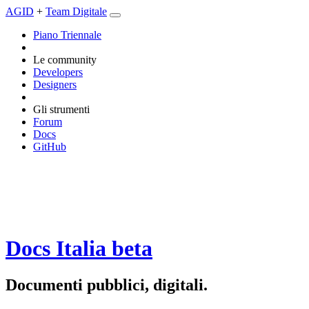
AGID
+
Team Digitale
Piano Triennale
Le community
Developers
Designers
Gli strumenti
Forum
Docs
GitHub
Docs Italia
beta
Documenti pubblici, digitali.