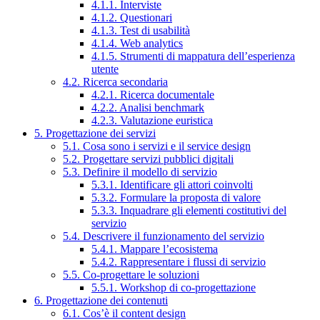
4.1.1. Interviste
4.1.2. Questionari
4.1.3. Test di usabilità
4.1.4. Web analytics
4.1.5. Strumenti di mappatura dell’esperienza
utente
4.2. Ricerca secondaria
4.2.1. Ricerca documentale
4.2.2. Analisi benchmark
4.2.3. Valutazione euristica
5. Progettazione dei servizi
5.1. Cosa sono i servizi e il service design
5.2. Progettare servizi pubblici digitali
5.3. Definire il modello di servizio
5.3.1. Identificare gli attori coinvolti
5.3.2. Formulare la proposta di valore
5.3.3. Inquadrare gli elementi costitutivi del
servizio
5.4. Descrivere il funzionamento del servizio
5.4.1. Mappare l’ecosistema
5.4.2. Rappresentare i flussi di servizio
5.5. Co-progettare le soluzioni
5.5.1. Workshop di co-progettazione
6. Progettazione dei contenuti
6.1. Cos’è il content design