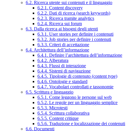
6.2. Ricerca utente sui contenuti e il linguaggio
6.2.1. Content discovery
6.2.2. Dati di ricerca (search keywords)
6.2.3. Ricerca tramite analytics
6.2.4. Ricerca sui forum
6.3. Dalla ricerca ai bisogni degli utenti
6.3.1. User stories per definire i contenuti
6.3.2. Job stories per definire i contenuti
6.3.3. Criteri di accettazione
6.4. Architettura dell’informazione
6.4.1. Definire l’architettura dell’informazione
6.4.2. Alberatura
6.4.3. Flussi di interazione
6.4.4. Sistemi di navigazione
6.4.5. Tipologie di contenuto (content type)
6.4.6. Ontologie e standard
6.4.7. Vocabolari controllati e tassonomie
6.5. Scrittura e linguaggio
6.5.1. Come leggono le persone sul web
6.5.2. Le regole per un linguaggio semplice
6.5.3. Microtesti
6.5.4. Scrittura collaborativa
6.5.5. Content critique
6.5.6. Traduzione e localizzazione dei contenuti
6.6. Documenti