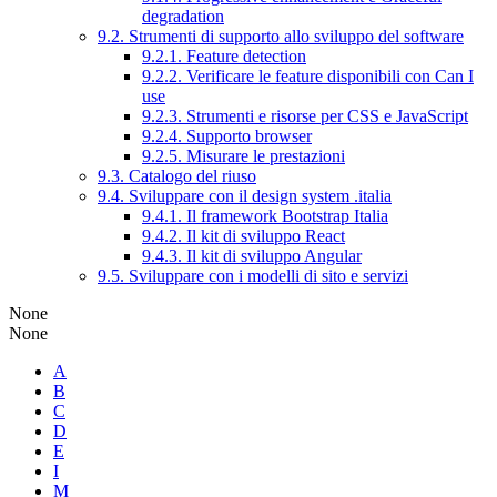
degradation
9.2. Strumenti di supporto allo sviluppo del software
9.2.1. Feature detection
9.2.2. Verificare le feature disponibili con Can I
use
9.2.3. Strumenti e risorse per CSS e JavaScript
9.2.4. Supporto browser
9.2.5. Misurare le prestazioni
9.3. Catalogo del riuso
9.4. Sviluppare con il design system .italia
9.4.1. Il framework Bootstrap Italia
9.4.2. Il kit di sviluppo React
9.4.3. Il kit di sviluppo Angular
9.5. Sviluppare con i modelli di sito e servizi
None
None
A
B
C
D
E
I
M