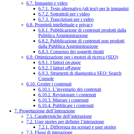
6.7. Immagini e video
6.7.1. Testo alternativo (alt text) per le immagini
6.7.2. Sottotitoli per i video
6.7.3. Trascrizioni per i video
6.8. Proprietà intellettuale e privacy
6.8.1. Pubblicazione di contenuti prodotti dalla
Pubblica Amministrazione
6.8.2. Pubblicazione di contenuti non prodotti
dalla Pubblica Amministrazione
6.8.3. Consenso dei soggetti ritratti
6.9. Ottimizzazione per i motori di ricerca (SEO)
6.9.1. I fattori
on-page
6.9.2. I fattori
off-page
6.9.3. Strumenti di diagnostica SEO: Search
Console
6.10. Gestire i contenuti
6.10.1. L’inventario dei contenuti
6.10.2. Revisionare i contenuti
6.10.3. Migrare i contenuti
6.10.4. Pubblicare i contenuti
7. Progettazione dell’interazione
7.1. Caratteristiche dell’interazione
7.2. User stories per definire l’interazione
7.2.1. Differenza tra scenari e user stories
7.3. Flussi di interazione