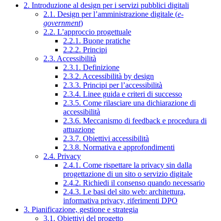
2. Introduzione al design per i servizi pubblici digitali
2.1. Design per l’amministrazione digitale (
e-
government
)
2.2. L’approccio progettuale
2.2.1. Buone pratiche
2.2.2. Principi
2.3. Accessibilità
2.3.1. Definizione
2.3.2. Accessibilità by design
2.3.3. Principi per l’accessibilità
2.3.4. Linee guida e criteri di successo
2.3.5. Come rilasciare una dichiarazione di
accessibilità
2.3.6. Meccanismo di feedback e procedura di
attuazione
2.3.7. Obiettivi accessibilità
2.3.8. Normativa e approfondimenti
2.4. Privacy
2.4.1. Come rispettare la privacy sin dalla
progettazione di un sito o servizio digitale
2.4.2. Richiedi il consenso quando necessario
2.4.3. Le basi del sito web: architettura,
informativa privacy, riferimenti DPO
3. Pianificazione, gestione e strategia
3.1. Obiettivi del progetto