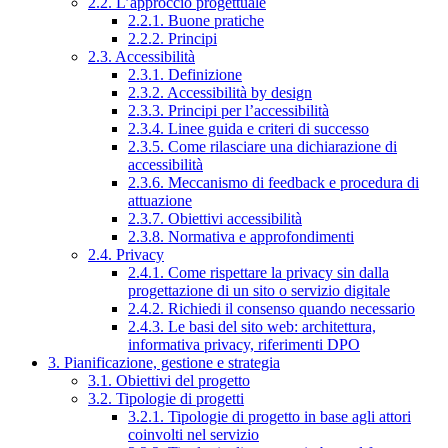
2.2. L’approccio progettuale
2.2.1. Buone pratiche
2.2.2. Principi
2.3. Accessibilità
2.3.1. Definizione
2.3.2. Accessibilità by design
2.3.3. Principi per l’accessibilità
2.3.4. Linee guida e criteri di successo
2.3.5. Come rilasciare una dichiarazione di
accessibilità
2.3.6. Meccanismo di feedback e procedura di
attuazione
2.3.7. Obiettivi accessibilità
2.3.8. Normativa e approfondimenti
2.4. Privacy
2.4.1. Come rispettare la privacy sin dalla
progettazione di un sito o servizio digitale
2.4.2. Richiedi il consenso quando necessario
2.4.3. Le basi del sito web: architettura,
informativa privacy, riferimenti DPO
3. Pianificazione, gestione e strategia
3.1. Obiettivi del progetto
3.2. Tipologie di progetti
3.2.1. Tipologie di progetto in base agli attori
coinvolti nel servizio