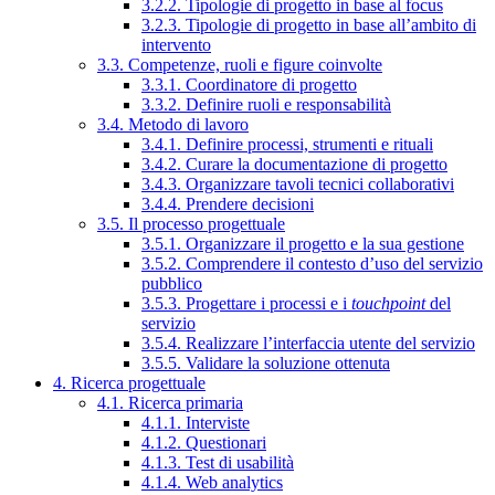
3.2.2. Tipologie di progetto in base al focus
3.2.3. Tipologie di progetto in base all’ambito di
intervento
3.3. Competenze, ruoli e figure coinvolte
3.3.1. Coordinatore di progetto
3.3.2. Definire ruoli e responsabilità
3.4. Metodo di lavoro
3.4.1. Definire processi, strumenti e rituali
3.4.2. Curare la documentazione di progetto
3.4.3. Organizzare tavoli tecnici collaborativi
3.4.4. Prendere decisioni
3.5. Il processo progettuale
3.5.1. Organizzare il progetto e la sua gestione
3.5.2. Comprendere il contesto d’uso del servizio
pubblico
3.5.3. Progettare i processi e i
touchpoint
del
servizio
3.5.4. Realizzare l’interfaccia utente del servizio
3.5.5. Validare la soluzione ottenuta
4. Ricerca progettuale
4.1. Ricerca primaria
4.1.1. Interviste
4.1.2. Questionari
4.1.3. Test di usabilità
4.1.4. Web analytics