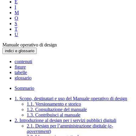
E
I
M
O
S
T
U
Manuale operativo di design
indici e glossario
contenuti
figure
tabelle
glossario
Sommario
1. Scopo, destinatari e uso del Manuale operativo di design
1.1. Versionamento e storico
1.2. Consultazione del manuale
1.3. Contribuisci al manuale
2. Introduzione al design per i servizi pubblici digitali
2.1. Design per l’amministrazione digitale (
e-
government
)