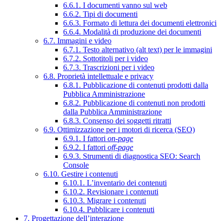
6.6.1. I documenti vanno sul web
6.6.2. Tipi di documenti
6.6.3. Formato di lettura dei documenti elettronici
6.6.4. Modalità di produzione dei documenti
6.7. Immagini e video
6.7.1. Testo alternativo (alt text) per le immagini
6.7.2. Sottotitoli per i video
6.7.3. Trascrizioni per i video
6.8. Proprietà intellettuale e privacy
6.8.1. Pubblicazione di contenuti prodotti dalla
Pubblica Amministrazione
6.8.2. Pubblicazione di contenuti non prodotti
dalla Pubblica Amministrazione
6.8.3. Consenso dei soggetti ritratti
6.9. Ottimizzazione per i motori di ricerca (SEO)
6.9.1. I fattori
on-page
6.9.2. I fattori
off-page
6.9.3. Strumenti di diagnostica SEO: Search
Console
6.10. Gestire i contenuti
6.10.1. L’inventario dei contenuti
6.10.2. Revisionare i contenuti
6.10.3. Migrare i contenuti
6.10.4. Pubblicare i contenuti
7. Progettazione dell’interazione