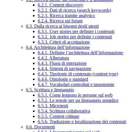
6.2.1. Content discovery
6.2.2. Dati di ricerca (search keywords)
6.2.3. Ricerca tramite analytics
6.2.4. Ricerca sui forum
6.3. Dalla ricerca ai bisogni degli utenti
6.3.1. User stories per definire i contenuti
6.3.2. Job stories per definire i contenuti
6.3.3. Criteri di accettazione
6.4. Architettura dell’informazione
6.4.1. Definire l’architettura dell’informazione
6.4.2. Alberatura
6.4.3. Flussi di interazione
6.4.4. Sistemi di navigazione
6.4.5. Tipologie di contenuto (content type)
6.4.6. Ontologie e standard
6.4.7. Vocabolari controllati e tassonomie
6.5. Scrittura e linguaggio
6.5.1. Come leggono le persone sul web
6.5.2. Le regole per un linguaggio semplice
6.5.3. Microtesti
6.5.4. Scrittura collaborativa
6.5.5. Content critique
6.5.6. Traduzione e localizzazione dei contenuti
6.6. Documenti