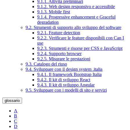
9.1.1. Attività preliminari
9.1.2. Web design responsivo e accessibile
9.1.3. Mobile first
9.1.4. Progressive enhancement e Graceful
degradation
9.2. Strumenti di supporto allo sviluppo del software
9.2.1. Feature detection
9.2.2. Verificare le feature disponibili con Can I
use
9.2.3. Strumenti e risorse per CSS e JavaScript
9.2.4. Supporto browser
9.2.5. Misurare le prestazioni
9.3. Catalogo del riuso
9.4. Sviluppare con il design system .italia
9.4.1. Il framework Bootstrap Italia
9.4.2. Il kit di sviluppo React
9.4.3. Il kit di sviluppo Angular
9.5. Sviluppare con i modelli di sito e servizi
glossario
A
B
C
D