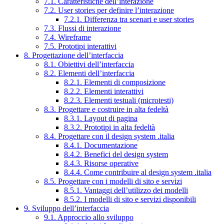
7.1. Caratteristiche dell’interazione
7.2. User stories per definire l’interazione
7.2.1. Differenza tra scenari e user stories
7.3. Flussi di interazione
7.4. Wireframe
7.5. Prototipi interattivi
8. Progettazione dell’interfaccia
8.1. Obiettivi dell’interfaccia
8.2. Elementi dell’interfaccia
8.2.1. Elementi di composizione
8.2.2. Elementi interattivi
8.2.3. Elementi testuali (microtesti)
8.3. Progettare e costruire in alta fedeltà
8.3.1. Layout di pagina
8.3.2. Prototipi in alta fedeltà
8.4. Progettare con il design system .italia
8.4.1. Documentazione
8.4.2. Benefici del design system
8.4.3. Risorse operative
8.4.4. Come contribuire al design system .italia
8.5. Progettare con i modelli di sito e servizi
8.5.1. Vantaggi dell’utilizzo dei modelli
8.5.2. I modelli di sito e servizi disponibili
9. Sviluppo dell’interfaccia
9.1. Approccio allo sviluppo