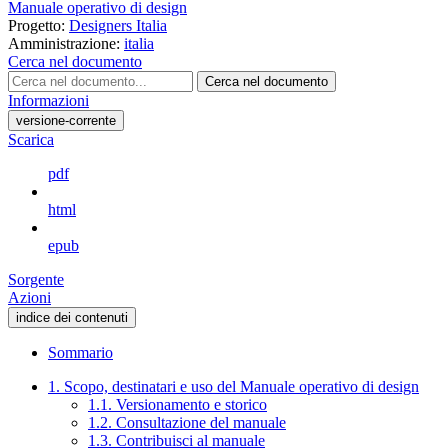
Manuale operativo di design
Progetto:
Designers Italia
Amministrazione:
italia
Cerca nel documento
Cerca nel documento
Informazioni
versione-corrente
Scarica
pdf
html
epub
Sorgente
Azioni
indice dei contenuti
Sommario
1. Scopo, destinatari e uso del Manuale operativo di design
1.1. Versionamento e storico
1.2. Consultazione del manuale
1.3. Contribuisci al manuale