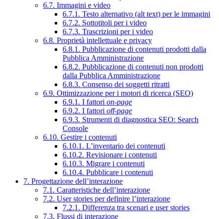
6.7. Immagini e video
6.7.1. Testo alternativo (alt text) per le immagini
6.7.2. Sottotitoli per i video
6.7.3. Trascrizioni per i video
6.8. Proprietà intellettuale e privacy
6.8.1. Pubblicazione di contenuti prodotti dalla
Pubblica Amministrazione
6.8.2. Pubblicazione di contenuti non prodotti
dalla Pubblica Amministrazione
6.8.3. Consenso dei soggetti ritratti
6.9. Ottimizzazione per i motori di ricerca (SEO)
6.9.1. I fattori
on-page
6.9.2. I fattori
off-page
6.9.3. Strumenti di diagnostica SEO: Search
Console
6.10. Gestire i contenuti
6.10.1. L’inventario dei contenuti
6.10.2. Revisionare i contenuti
6.10.3. Migrare i contenuti
6.10.4. Pubblicare i contenuti
7. Progettazione dell’interazione
7.1. Caratteristiche dell’interazione
7.2. User stories per definire l’interazione
7.2.1. Differenza tra scenari e user stories
7.3. Flussi di interazione