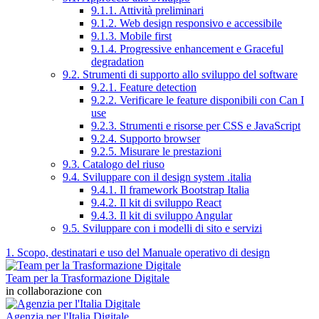
9.1.1. Attività preliminari
9.1.2. Web design responsivo e accessibile
9.1.3. Mobile first
9.1.4. Progressive enhancement e Graceful
degradation
9.2. Strumenti di supporto allo sviluppo del software
9.2.1. Feature detection
9.2.2. Verificare le feature disponibili con Can I
use
9.2.3. Strumenti e risorse per CSS e JavaScript
9.2.4. Supporto browser
9.2.5. Misurare le prestazioni
9.3. Catalogo del riuso
9.4. Sviluppare con il design system .italia
9.4.1. Il framework Bootstrap Italia
9.4.2. Il kit di sviluppo React
9.4.3. Il kit di sviluppo Angular
9.5. Sviluppare con i modelli di sito e servizi
1. Scopo, destinatari e uso del Manuale operativo di design
Team per la Trasformazione Digitale
in collaborazione con
Agenzia per l'Italia Digitale