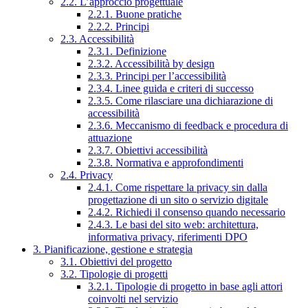
2.2. L’approccio progettuale
2.2.1. Buone pratiche
2.2.2. Principi
2.3. Accessibilità
2.3.1. Definizione
2.3.2. Accessibilità by design
2.3.3. Principi per l’accessibilità
2.3.4. Linee guida e criteri di successo
2.3.5. Come rilasciare una dichiarazione di
accessibilità
2.3.6. Meccanismo di feedback e procedura di
attuazione
2.3.7. Obiettivi accessibilità
2.3.8. Normativa e approfondimenti
2.4. Privacy
2.4.1. Come rispettare la privacy sin dalla
progettazione di un sito o servizio digitale
2.4.2. Richiedi il consenso quando necessario
2.4.3. Le basi del sito web: architettura,
informativa privacy, riferimenti DPO
3. Pianificazione, gestione e strategia
3.1. Obiettivi del progetto
3.2. Tipologie di progetti
3.2.1. Tipologie di progetto in base agli attori
coinvolti nel servizio