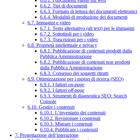
6.6.1. I documenti vanno sul web
6.6.2. Tipi di documenti
6.6.3. Formato di lettura dei documenti elettronici
6.6.4. Modalità di produzione dei documenti
6.7. Immagini e video
6.7.1. Testo alternativo (alt text) per le immagini
6.7.2. Sottotitoli per i video
6.7.3. Trascrizioni per i video
6.8. Proprietà intellettuale e privacy
6.8.1. Pubblicazione di contenuti prodotti dalla
Pubblica Amministrazione
6.8.2. Pubblicazione di contenuti non prodotti
dalla Pubblica Amministrazione
6.8.3. Consenso dei soggetti ritratti
6.9. Ottimizzazione per i motori di ricerca (SEO)
6.9.1. I fattori
on-page
6.9.2. I fattori
off-page
6.9.3. Strumenti di diagnostica SEO: Search
Console
6.10. Gestire i contenuti
6.10.1. L’inventario dei contenuti
6.10.2. Revisionare i contenuti
6.10.3. Migrare i contenuti
6.10.4. Pubblicare i contenuti
7. Progettazione dell’interazione