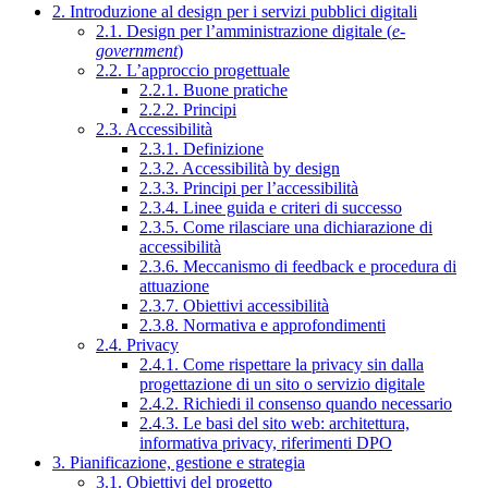
2. Introduzione al design per i servizi pubblici digitali
2.1. Design per l’amministrazione digitale (
e-
government
)
2.2. L’approccio progettuale
2.2.1. Buone pratiche
2.2.2. Principi
2.3. Accessibilità
2.3.1. Definizione
2.3.2. Accessibilità by design
2.3.3. Principi per l’accessibilità
2.3.4. Linee guida e criteri di successo
2.3.5. Come rilasciare una dichiarazione di
accessibilità
2.3.6. Meccanismo di feedback e procedura di
attuazione
2.3.7. Obiettivi accessibilità
2.3.8. Normativa e approfondimenti
2.4. Privacy
2.4.1. Come rispettare la privacy sin dalla
progettazione di un sito o servizio digitale
2.4.2. Richiedi il consenso quando necessario
2.4.3. Le basi del sito web: architettura,
informativa privacy, riferimenti DPO
3. Pianificazione, gestione e strategia
3.1. Obiettivi del progetto