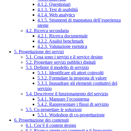
4.1.2. Questionari
4.1.3. Test di usabilità
4.1.4. Web analytics
4.1.5. Strumenti di mappatura dell’esperienza
utente
4.2. Ricerca secondaria
4.2.1. Ricerca documentale
4.2.2. Analisi benchmark
4.2.3. Valutazione euristica
5. Progettazione dei servizi
5.1. Cosa sono i servizi e il service design
5.2. Progettare servizi pubblici digitali
5.3. Definire il modello di servizio
5.3.1. Identificare gli attori coinvolti
5.3.2. Formulare la proposta di valore
5.3.3. Inquadrare gli elementi costitutivi del
servizio
5.4. Descrivere il funzionamento del servizio
5.4.1. Mappare l’ecosistema
5.4.2. Rappresentare i flussi di servizio
5.5. Co-progettare le soluzioni
5.5.1. Workshop di co-progettazione
6. Progettazione dei contenuti
6.1. Cos’è il content design
6.2. Ricerca utente sui contenuti e il linguaggio