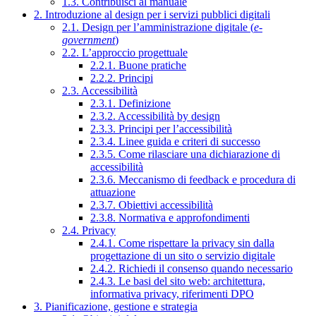
1.3. Contribuisci al manuale
2. Introduzione al design per i servizi pubblici digitali
2.1. Design per l’amministrazione digitale (
e-
government
)
2.2. L’approccio progettuale
2.2.1. Buone pratiche
2.2.2. Principi
2.3. Accessibilità
2.3.1. Definizione
2.3.2. Accessibilità by design
2.3.3. Principi per l’accessibilità
2.3.4. Linee guida e criteri di successo
2.3.5. Come rilasciare una dichiarazione di
accessibilità
2.3.6. Meccanismo di feedback e procedura di
attuazione
2.3.7. Obiettivi accessibilità
2.3.8. Normativa e approfondimenti
2.4. Privacy
2.4.1. Come rispettare la privacy sin dalla
progettazione di un sito o servizio digitale
2.4.2. Richiedi il consenso quando necessario
2.4.3. Le basi del sito web: architettura,
informativa privacy, riferimenti DPO
3. Pianificazione, gestione e strategia