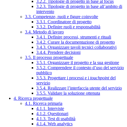
3.2.2. Tipologie di progetto in base al focus
3.2.3. Tipologie di progetto in base all’ambito di
intervento
3.3. Competenze, ruoli e figure coinvolte
3.3.1. Coordinatore di progetto
3.3.2. Definire ruoli e responsabilità
3.4. Metodo di lavoro
3.4.1. Definire processi, strumenti e rituali
3.4.2. Curare la documentazione di progetto
3.4.3. Organizzare tavoli tecnici collaborativi
3.4.4. Prendere decisioni
3.5. Il processo progettuale
3.5.1. Organizzare il progetto e la sua gestione
3.5.2. Comprendere il contesto d’uso del servizio
pubblico
3.5.3. Progettare i processi e i
touchpoint
del
servizio
3.5.4. Realizzare l’interfaccia utente del servizio
3.5.5. Validare la soluzione ottenuta
4. Ricerca progettuale
4.1. Ricerca primaria
4.1.1. Interviste
4.1.2. Questionari
4.1.3. Test di usabilità
4.1.4. Web analytics