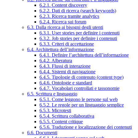
6.2.1. Content discovery
6.2.2. Dati di ricerca (search keywords)
6.2.3. Ricerca tramite analytics
6.2.4. Ricerca sui forum
6.3. Dalla ricerca ai bisogni degli utenti
6.3.1. User stories per definire i contenuti
6.3.2. Job stories per definire i contenuti
6.3.3. Criteri di accettazione
6.4. Architettura dell’informazione
6.4.1. Definire l’architettura dell’informazione
6.4.2. Alberatura
6.4.3. Flussi di interazione
6.4.4. Sistemi di navigazione
6.4.5. Tipologie di contenuto (content type)
6.4.6. Ontologie e standard
6.4.7. Vocabolari controllati e tassonomie
6.5. Scrittura e linguaggio
6.5.1. Come leggono le persone sul web
6.5.2. Le regole per un linguaggio semplice
6.5.3. Microtesti
6.5.4. Scrittura collaborativa
6.5.5. Content critique
6.5.6. Traduzione e localizzazione dei contenuti
6.6. Documenti