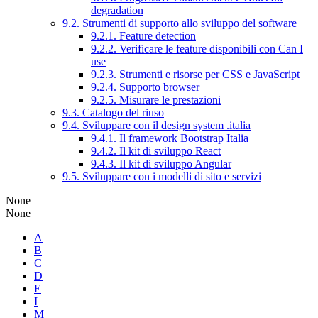
degradation
9.2. Strumenti di supporto allo sviluppo del software
9.2.1. Feature detection
9.2.2. Verificare le feature disponibili con Can I
use
9.2.3. Strumenti e risorse per CSS e JavaScript
9.2.4. Supporto browser
9.2.5. Misurare le prestazioni
9.3. Catalogo del riuso
9.4. Sviluppare con il design system .italia
9.4.1. Il framework Bootstrap Italia
9.4.2. Il kit di sviluppo React
9.4.3. Il kit di sviluppo Angular
9.5. Sviluppare con i modelli di sito e servizi
None
None
A
B
C
D
E
I
M