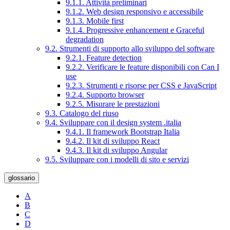
9.1.1. Attività preliminari
9.1.2. Web design responsivo e accessibile
9.1.3. Mobile first
9.1.4. Progressive enhancement e Graceful
degradation
9.2. Strumenti di supporto allo sviluppo del software
9.2.1. Feature detection
9.2.2. Verificare le feature disponibili con Can I
use
9.2.3. Strumenti e risorse per CSS e JavaScript
9.2.4. Supporto browser
9.2.5. Misurare le prestazioni
9.3. Catalogo del riuso
9.4. Sviluppare con il design system .italia
9.4.1. Il framework Bootstrap Italia
9.4.2. Il kit di sviluppo React
9.4.3. Il kit di sviluppo Angular
9.5. Sviluppare con i modelli di sito e servizi
glossario
A
B
C
D