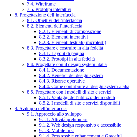
7.4. Wireframe
7.5. Prototipi interattivi
8. Progettazione dell’interfaccia
8.1. Obiettivi dell’interfaccia
8.2. Elementi dell’interfaccia
8.2.1. Elementi di composizione
8.2.2. Elementi interattivi
8.2.3. Elementi testuali (microtesti)
8.3. Progettare e costruire in alta fedeltà
8.3.1. Layout di pagina
8.3.2. Prototipi in alta fedeltà
8.4. Progettare con il design system .italia
8.4.1. Documentazione
8.4.2. Benefici del design system
8.4.3. Risorse operative
8.4.4. Come contribuire al design system .italia
8.5. Progettare con i modelli di sito e servizi
8.5.1. Vantaggi dell’utilizzo dei modelli
8.5.2. I modelli di sito e servizi disponibili
9. Sviluppo dell’interfaccia
9.1. Approccio allo sviluppo
9.1.1. Attività preliminari
9.1.2. Web design responsivo e accessibile
9.1.3. Mobile first
9.1.4. Progressive enhancement e Graceful