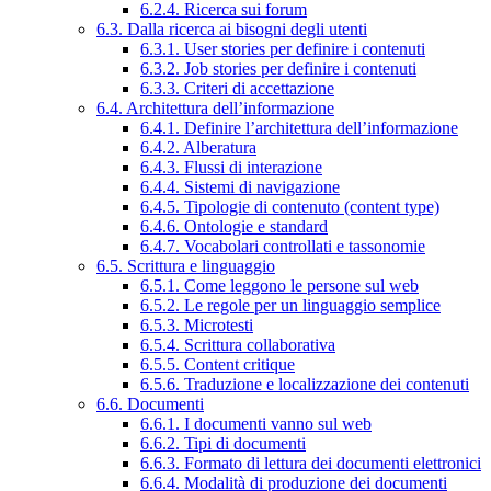
6.2.4. Ricerca sui forum
6.3. Dalla ricerca ai bisogni degli utenti
6.3.1. User stories per definire i contenuti
6.3.2. Job stories per definire i contenuti
6.3.3. Criteri di accettazione
6.4. Architettura dell’informazione
6.4.1. Definire l’architettura dell’informazione
6.4.2. Alberatura
6.4.3. Flussi di interazione
6.4.4. Sistemi di navigazione
6.4.5. Tipologie di contenuto (content type)
6.4.6. Ontologie e standard
6.4.7. Vocabolari controllati e tassonomie
6.5. Scrittura e linguaggio
6.5.1. Come leggono le persone sul web
6.5.2. Le regole per un linguaggio semplice
6.5.3. Microtesti
6.5.4. Scrittura collaborativa
6.5.5. Content critique
6.5.6. Traduzione e localizzazione dei contenuti
6.6. Documenti
6.6.1. I documenti vanno sul web
6.6.2. Tipi di documenti
6.6.3. Formato di lettura dei documenti elettronici
6.6.4. Modalità di produzione dei documenti