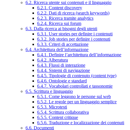
6.2. Ricerca utente sui contenuti e il linguaggio
6.2.1. Content discovery
6.2.2. Dati di ricerca (search keywords)
6.2.3. Ricerca tramite analytics
6.2.4. Ricerca sui forum
6.3. Dalla ricerca ai bisogni degli utenti
6.3.1. User stories per definire i contenuti
6.3.2. Job stories per definire i contenuti
6.3.3. Criteri di accettazione
6.4. Architettura dell’informazione
6.4.1. Definire l’architettura dell’informazione
6.4.2. Alberatura
6.4.3. Flussi di interazione
6.4.4. Sistemi di navigazione
6.4.5. Tipologie di contenuto (content type)
6.4.6. Ontologie e standard
6.4.7. Vocabolari controllati e tassonomie
6.5. Scrittura e linguaggio
6.5.1. Come leggono le persone sul web
6.5.2. Le regole per un linguaggio semplice
6.5.3. Microtesti
6.5.4. Scrittura collaborativa
6.5.5. Content critique
6.5.6. Traduzione e localizzazione dei contenuti
6.6. Documenti