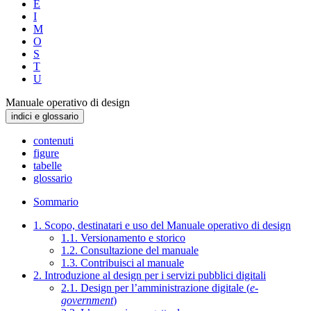
E
I
M
O
S
T
U
Manuale operativo di design
indici e glossario
contenuti
figure
tabelle
glossario
Sommario
1. Scopo, destinatari e uso del Manuale operativo di design
1.1. Versionamento e storico
1.2. Consultazione del manuale
1.3. Contribuisci al manuale
2. Introduzione al design per i servizi pubblici digitali
2.1. Design per l’amministrazione digitale (
e-
government
)