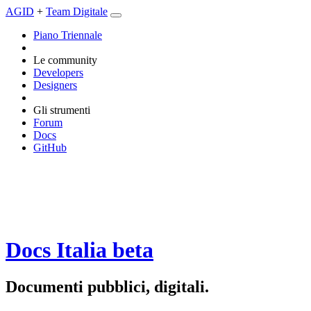
AGID
+
Team Digitale
Piano Triennale
Le community
Developers
Designers
Gli strumenti
Forum
Docs
GitHub
Docs Italia
beta
Documenti pubblici, digitali.