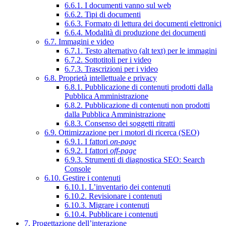
6.6.1. I documenti vanno sul web
6.6.2. Tipi di documenti
6.6.3. Formato di lettura dei documenti elettronici
6.6.4. Modalità di produzione dei documenti
6.7. Immagini e video
6.7.1. Testo alternativo (alt text) per le immagini
6.7.2. Sottotitoli per i video
6.7.3. Trascrizioni per i video
6.8. Proprietà intellettuale e privacy
6.8.1. Pubblicazione di contenuti prodotti dalla
Pubblica Amministrazione
6.8.2. Pubblicazione di contenuti non prodotti
dalla Pubblica Amministrazione
6.8.3. Consenso dei soggetti ritratti
6.9. Ottimizzazione per i motori di ricerca (SEO)
6.9.1. I fattori
on-page
6.9.2. I fattori
off-page
6.9.3. Strumenti di diagnostica SEO: Search
Console
6.10. Gestire i contenuti
6.10.1. L’inventario dei contenuti
6.10.2. Revisionare i contenuti
6.10.3. Migrare i contenuti
6.10.4. Pubblicare i contenuti
7. Progettazione dell’interazione