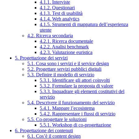
4.1.1. Interviste
4.1.2. Questionari
4.1.3. Test di usabilità
4.1.4. Web analytics
4.1.5. Strumenti di mappatura dell’esperienza
utente
4.2. Ricerca secondaria
4.2.1. Ricerca documentale
4.2.2. Analisi benchmark
4.2.3. Valutazione euristica
5. Progettazione dei servizi
5.1. Cosa sono i servizi e il service design
5.2. Progettare servizi pubblici digitali
5.3. Definire il modello di servizio
5.3.1. Identificare gli attori coinvolti
5.3.2. Formulare la proposta di valore
5.3.3. Inquadrare gli elementi costitutivi del
servizio
5.4. Descrivere il funzionamento del servizio
5.4.1. Mappare l’ecosistema
5.4.2. Rappresentare i flussi di servizio
5.5. Co-progettare le soluzioni
5.5.1. Workshop di co-progettazione
6. Progettazione dei contenuti
6.1. Cos’è il content design