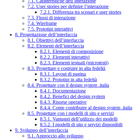
7.1. Caratteristiche dell’interazione
7.2. User stories per definire l’interazione
7.2.1. Differenza tra scenari e user stories
7.3. Flussi di interazione
7.4. Wireframe
7.5. Prototipi interattivi
8. Progettazione dell’interfaccia
8.1. Obiettivi dell’interfaccia
8.2. Elementi dell’interfaccia
8.2.1. Elementi di composizione
8.2.2. Elementi interattivi
8.2.3. Elementi testuali (microtesti)
8.3. Progettare e costruire in alta fedeltà
8.3.1. Layout di pagina
8.3.2. Prototipi in alta fedeltà
8.4. Progettare con il design system .italia
8.4.1. Documentazione
8.4.2. Benefici del design system
8.4.3. Risorse operative
8.4.4. Come contribuire al design system .italia
8.5. Progettare con i modelli di sito e servizi
8.5.1. Vantaggi dell’utilizzo dei modelli
8.5.2. I modelli di sito e servizi disponibili
9. Sviluppo dell’interfaccia
9.1. Approccio allo sviluppo