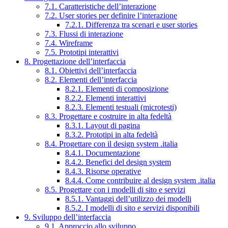
7.1. Caratteristiche dell’interazione
7.2. User stories per definire l’interazione
7.2.1. Differenza tra scenari e user stories
7.3. Flussi di interazione
7.4. Wireframe
7.5. Prototipi interattivi
8. Progettazione dell’interfaccia
8.1. Obiettivi dell’interfaccia
8.2. Elementi dell’interfaccia
8.2.1. Elementi di composizione
8.2.2. Elementi interattivi
8.2.3. Elementi testuali (microtesti)
8.3. Progettare e costruire in alta fedeltà
8.3.1. Layout di pagina
8.3.2. Prototipi in alta fedeltà
8.4. Progettare con il design system .italia
8.4.1. Documentazione
8.4.2. Benefici del design system
8.4.3. Risorse operative
8.4.4. Come contribuire al design system .italia
8.5. Progettare con i modelli di sito e servizi
8.5.1. Vantaggi dell’utilizzo dei modelli
8.5.2. I modelli di sito e servizi disponibili
9. Sviluppo dell’interfaccia
9.1. Approccio allo sviluppo