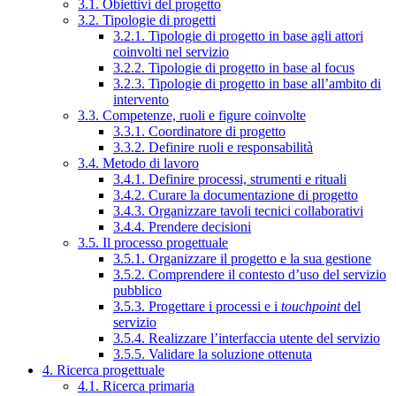
3.1. Obiettivi del progetto
3.2. Tipologie di progetti
3.2.1. Tipologie di progetto in base agli attori
coinvolti nel servizio
3.2.2. Tipologie di progetto in base al focus
3.2.3. Tipologie di progetto in base all’ambito di
intervento
3.3. Competenze, ruoli e figure coinvolte
3.3.1. Coordinatore di progetto
3.3.2. Definire ruoli e responsabilità
3.4. Metodo di lavoro
3.4.1. Definire processi, strumenti e rituali
3.4.2. Curare la documentazione di progetto
3.4.3. Organizzare tavoli tecnici collaborativi
3.4.4. Prendere decisioni
3.5. Il processo progettuale
3.5.1. Organizzare il progetto e la sua gestione
3.5.2. Comprendere il contesto d’uso del servizio
pubblico
3.5.3. Progettare i processi e i
touchpoint
del
servizio
3.5.4. Realizzare l’interfaccia utente del servizio
3.5.5. Validare la soluzione ottenuta
4. Ricerca progettuale
4.1. Ricerca primaria