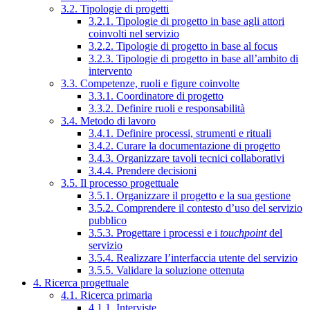
3.2. Tipologie di progetti
3.2.1. Tipologie di progetto in base agli attori
coinvolti nel servizio
3.2.2. Tipologie di progetto in base al focus
3.2.3. Tipologie di progetto in base all’ambito di
intervento
3.3. Competenze, ruoli e figure coinvolte
3.3.1. Coordinatore di progetto
3.3.2. Definire ruoli e responsabilità
3.4. Metodo di lavoro
3.4.1. Definire processi, strumenti e rituali
3.4.2. Curare la documentazione di progetto
3.4.3. Organizzare tavoli tecnici collaborativi
3.4.4. Prendere decisioni
3.5. Il processo progettuale
3.5.1. Organizzare il progetto e la sua gestione
3.5.2. Comprendere il contesto d’uso del servizio
pubblico
3.5.3. Progettare i processi e i
touchpoint
del
servizio
3.5.4. Realizzare l’interfaccia utente del servizio
3.5.5. Validare la soluzione ottenuta
4. Ricerca progettuale
4.1. Ricerca primaria
4.1.1. Interviste