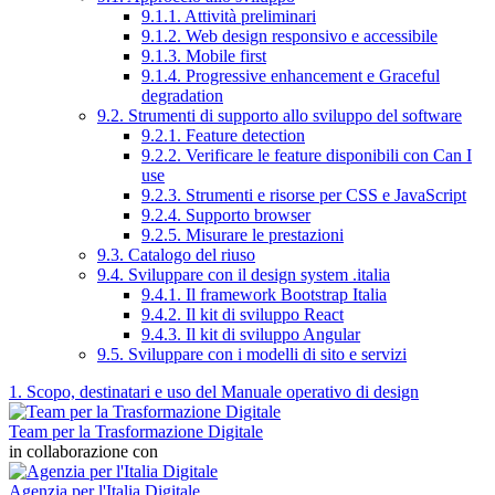
9.1.1. Attività preliminari
9.1.2. Web design responsivo e accessibile
9.1.3. Mobile first
9.1.4. Progressive enhancement e Graceful
degradation
9.2. Strumenti di supporto allo sviluppo del software
9.2.1. Feature detection
9.2.2. Verificare le feature disponibili con Can I
use
9.2.3. Strumenti e risorse per CSS e JavaScript
9.2.4. Supporto browser
9.2.5. Misurare le prestazioni
9.3. Catalogo del riuso
9.4. Sviluppare con il design system .italia
9.4.1. Il framework Bootstrap Italia
9.4.2. Il kit di sviluppo React
9.4.3. Il kit di sviluppo Angular
9.5. Sviluppare con i modelli di sito e servizi
1. Scopo, destinatari e uso del Manuale operativo di design
Team per la Trasformazione Digitale
in collaborazione con
Agenzia per l'Italia Digitale