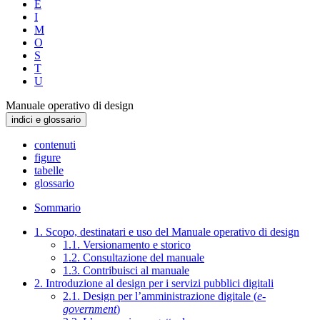
E
I
M
O
S
T
U
Manuale operativo di design
indici e glossario
contenuti
figure
tabelle
glossario
Sommario
1. Scopo, destinatari e uso del Manuale operativo di design
1.1. Versionamento e storico
1.2. Consultazione del manuale
1.3. Contribuisci al manuale
2. Introduzione al design per i servizi pubblici digitali
2.1. Design per l’amministrazione digitale (
e-
government
)