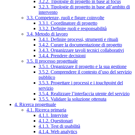
3.2.2. Tipologie di progetto in base al focus
3.2.3. Tipologie di progetto in base all’ambito di
intervento
3.3. Competenze, ruoli e figure coinvolte
3.3.1. Coordinatore di progetto
3.3.2. Definire ruoli e responsabilità
3.4. Metodo di lavoro
3.4.1. Definire processi, strumenti e rituali
3.4.2. Curare la documentazione di progetto
3.4.3. Organizzare tavoli tecnici collaborativi
3.4.4. Prendere decisioni
3.5. Il processo progettuale
3.5.1. Organizzare il progetto e la sua gestione
3.5.2. Comprendere il contesto d’uso del servizio
pubblico
3.5.3. Progettare i processi e i
touchpoint
del
servizio
3.5.4. Realizzare l’interfaccia utente del servizio
3.5.5. Validare la soluzione ottenuta
4. Ricerca progettuale
4.1. Ricerca primaria
4.1.1. Interviste
4.1.2. Questionari
4.1.3. Test di usabilità
4.1.4. Web analytics