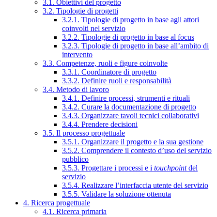
3.1. Obiettivi del progetto
3.2. Tipologie di progetti
3.2.1. Tipologie di progetto in base agli attori
coinvolti nel servizio
3.2.2. Tipologie di progetto in base al focus
3.2.3. Tipologie di progetto in base all’ambito di
intervento
3.3. Competenze, ruoli e figure coinvolte
3.3.1. Coordinatore di progetto
3.3.2. Definire ruoli e responsabilità
3.4. Metodo di lavoro
3.4.1. Definire processi, strumenti e rituali
3.4.2. Curare la documentazione di progetto
3.4.3. Organizzare tavoli tecnici collaborativi
3.4.4. Prendere decisioni
3.5. Il processo progettuale
3.5.1. Organizzare il progetto e la sua gestione
3.5.2. Comprendere il contesto d’uso del servizio
pubblico
3.5.3. Progettare i processi e i
touchpoint
del
servizio
3.5.4. Realizzare l’interfaccia utente del servizio
3.5.5. Validare la soluzione ottenuta
4. Ricerca progettuale
4.1. Ricerca primaria