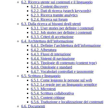
6.2. Ricerca utente sui contenuti e il linguaggio
6.2.1. Content discovery
6.2.2. Dati di ricerca (search keywords)
6.2.3. Ricerca tramite analytics
6.2.4. Ricerca sui forum
6.3. Dalla ricerca ai bisogni degli utenti
6.3.1. User stories per definire i contenuti
6.3.2. Job stories per definire i contenuti
6.3.3. Criteri di accettazione
6.4. Architettura dell’informazione
6.4.1. Definire l’architettura dell’informazione
6.4.2. Alberatura
6.4.3. Flussi di interazione
6.4.4. Sistemi di navigazione
6.4.5. Tipologie di contenuto (content type)
6.4.6. Ontologie e standard
6.4.7. Vocabolari controllati e tassonomie
6.5. Scrittura e linguaggio
6.5.1. Come leggono le persone sul web
6.5.2. Le regole per un linguaggio semplice
6.5.3. Microtesti
6.5.4. Scrittura collaborativa
6.5.5. Content critique
6.5.6. Traduzione e localizzazione dei contenuti
6.6. Documenti