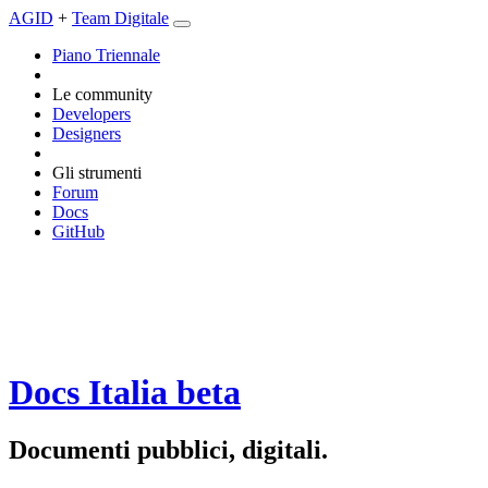
AGID
+
Team Digitale
Piano Triennale
Le community
Developers
Designers
Gli strumenti
Forum
Docs
GitHub
Docs Italia
beta
Documenti pubblici, digitali.