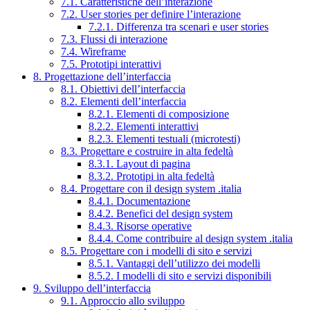
7.1. Caratteristiche dell’interazione
7.2. User stories per definire l’interazione
7.2.1. Differenza tra scenari e user stories
7.3. Flussi di interazione
7.4. Wireframe
7.5. Prototipi interattivi
8. Progettazione dell’interfaccia
8.1. Obiettivi dell’interfaccia
8.2. Elementi dell’interfaccia
8.2.1. Elementi di composizione
8.2.2. Elementi interattivi
8.2.3. Elementi testuali (microtesti)
8.3. Progettare e costruire in alta fedeltà
8.3.1. Layout di pagina
8.3.2. Prototipi in alta fedeltà
8.4. Progettare con il design system .italia
8.4.1. Documentazione
8.4.2. Benefici del design system
8.4.3. Risorse operative
8.4.4. Come contribuire al design system .italia
8.5. Progettare con i modelli di sito e servizi
8.5.1. Vantaggi dell’utilizzo dei modelli
8.5.2. I modelli di sito e servizi disponibili
9. Sviluppo dell’interfaccia
9.1. Approccio allo sviluppo