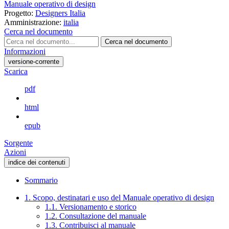
Manuale operativo di design
Progetto:
Designers Italia
Amministrazione:
italia
Cerca nel documento
Cerca nel documento
Informazioni
versione-corrente
Scarica
pdf
html
epub
Sorgente
Azioni
indice dei contenuti
Sommario
1. Scopo, destinatari e uso del Manuale operativo di design
1.1. Versionamento e storico
1.2. Consultazione del manuale
1.3. Contribuisci al manuale