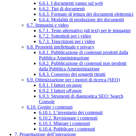
6.6.1. I documenti vanno sul web
6.6.2. Tipi di documenti
6.6.3. Formato di lettura dei documenti elettronici
6.6.4. Modalità di produzione dei documenti
6.7. Immagini e video
6.7.1. Testo alternativo (alt text) per le immagini
6.7.2. Sottotitoli per i video
6.7.3. Trascrizioni per i video
6.8. Proprietà intellettuale e privacy
6.8.1. Pubblicazione di contenuti prodotti dalla
Pubblica Amministrazione
6.8.2. Pubblicazione di contenuti non prodotti
dalla Pubblica Amministrazione
6.8.3. Consenso dei soggetti ritratti
6.9. Ottimizzazione per i motori di ricerca (SEO)
6.9.1. I fattori
on-page
6.9.2. I fattori
off-page
6.9.3. Strumenti di diagnostica SEO: Search
Console
6.10. Gestire i contenuti
6.10.1. L’inventario dei contenuti
6.10.2. Revisionare i contenuti
6.10.3. Migrare i contenuti
6.10.4. Pubblicare i contenuti
7. Progettazione dell’interazione