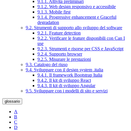
9.1.1. Attività preliminari
9.1.2. Web design responsivo e accessibile
9.1.3. Mobile first
9.1.4. Progressive enhancement e Graceful
degradation
9.2. Strumenti di supporto allo sviluppo del software
9.2.1. Feature detection
9.2.2. Verificare le feature disponibili con Can I
use
9.2.3. Strumenti e risorse per CSS e JavaScript
9.2.4. Supporto browser
9.2.5. Misurare le prestazioni
9.3. Catalogo del riuso
9.4. Sviluppare con il design system .italia
9.4.1. Il framework Bootstrap Italia
9.4.2. Il kit di sviluppo React
9.4.3. Il kit di sviluppo Angular
9.5. Sviluppare con i modelli di sito e servizi
glossario
A
B
C
D