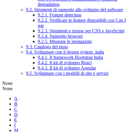
degradation
9.2. Strumenti di supporto allo sviluppo del software
9.2.1. Feature detection
9.2.2. Verificare le feature disponibili con Can I
use
9.2.3. Strumenti e risorse per CSS e JavaScript
9.2.4. Supporto browser
9.2.5. Misurare le prestazioni
9.3. Catalogo del riuso
9.4. Sviluppare con il design system .italia
9.4.1. Il framework Bootstrap Italia
9.4.2. Il kit di sviluppo React
9.4.3. Il kit di sviluppo Angular
9.5. Sviluppare con i modelli di sito e servizi
None
None
A
B
C
D
E
I
M