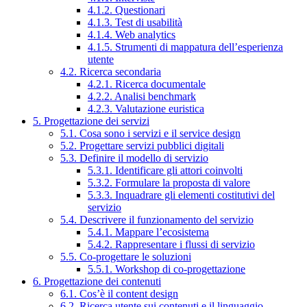
4.1.2. Questionari
4.1.3. Test di usabilità
4.1.4. Web analytics
4.1.5. Strumenti di mappatura dell’esperienza
utente
4.2. Ricerca secondaria
4.2.1. Ricerca documentale
4.2.2. Analisi benchmark
4.2.3. Valutazione euristica
5. Progettazione dei servizi
5.1. Cosa sono i servizi e il service design
5.2. Progettare servizi pubblici digitali
5.3. Definire il modello di servizio
5.3.1. Identificare gli attori coinvolti
5.3.2. Formulare la proposta di valore
5.3.3. Inquadrare gli elementi costitutivi del
servizio
5.4. Descrivere il funzionamento del servizio
5.4.1. Mappare l’ecosistema
5.4.2. Rappresentare i flussi di servizio
5.5. Co-progettare le soluzioni
5.5.1. Workshop di co-progettazione
6. Progettazione dei contenuti
6.1. Cos’è il content design
6.2. Ricerca utente sui contenuti e il linguaggio