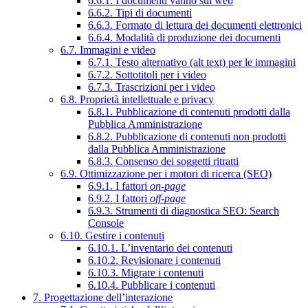
6.6.1. I documenti vanno sul web
6.6.2. Tipi di documenti
6.6.3. Formato di lettura dei documenti elettronici
6.6.4. Modalità di produzione dei documenti
6.7. Immagini e video
6.7.1. Testo alternativo (alt text) per le immagini
6.7.2. Sottotitoli per i video
6.7.3. Trascrizioni per i video
6.8. Proprietà intellettuale e privacy
6.8.1. Pubblicazione di contenuti prodotti dalla
Pubblica Amministrazione
6.8.2. Pubblicazione di contenuti non prodotti
dalla Pubblica Amministrazione
6.8.3. Consenso dei soggetti ritratti
6.9. Ottimizzazione per i motori di ricerca (SEO)
6.9.1. I fattori
on-page
6.9.2. I fattori
off-page
6.9.3. Strumenti di diagnostica SEO: Search
Console
6.10. Gestire i contenuti
6.10.1. L’inventario dei contenuti
6.10.2. Revisionare i contenuti
6.10.3. Migrare i contenuti
6.10.4. Pubblicare i contenuti
7. Progettazione dell’interazione