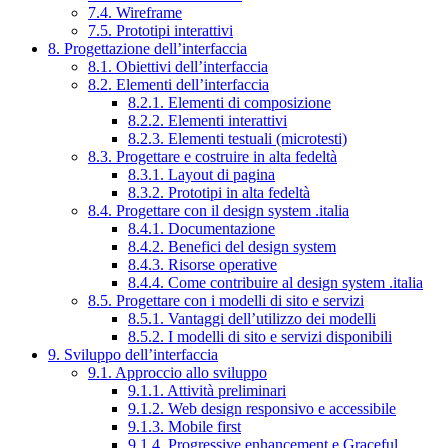
7.4. Wireframe
7.5. Prototipi interattivi
8. Progettazione dell’interfaccia
8.1. Obiettivi dell’interfaccia
8.2. Elementi dell’interfaccia
8.2.1. Elementi di composizione
8.2.2. Elementi interattivi
8.2.3. Elementi testuali (microtesti)
8.3. Progettare e costruire in alta fedeltà
8.3.1. Layout di pagina
8.3.2. Prototipi in alta fedeltà
8.4. Progettare con il design system .italia
8.4.1. Documentazione
8.4.2. Benefici del design system
8.4.3. Risorse operative
8.4.4. Come contribuire al design system .italia
8.5. Progettare con i modelli di sito e servizi
8.5.1. Vantaggi dell’utilizzo dei modelli
8.5.2. I modelli di sito e servizi disponibili
9. Sviluppo dell’interfaccia
9.1. Approccio allo sviluppo
9.1.1. Attività preliminari
9.1.2. Web design responsivo e accessibile
9.1.3. Mobile first
9.1.4. Progressive enhancement e Graceful