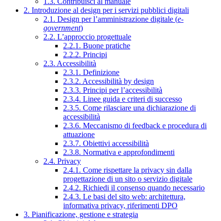
1.3. Contribuisci al manuale
2. Introduzione al design per i servizi pubblici digitali
2.1. Design per l’amministrazione digitale (
e-
government
)
2.2. L’approccio progettuale
2.2.1. Buone pratiche
2.2.2. Principi
2.3. Accessibilità
2.3.1. Definizione
2.3.2. Accessibilità by design
2.3.3. Principi per l’accessibilità
2.3.4. Linee guida e criteri di successo
2.3.5. Come rilasciare una dichiarazione di
accessibilità
2.3.6. Meccanismo di feedback e procedura di
attuazione
2.3.7. Obiettivi accessibilità
2.3.8. Normativa e approfondimenti
2.4. Privacy
2.4.1. Come rispettare la privacy sin dalla
progettazione di un sito o servizio digitale
2.4.2. Richiedi il consenso quando necessario
2.4.3. Le basi del sito web: architettura,
informativa privacy, riferimenti DPO
3. Pianificazione, gestione e strategia