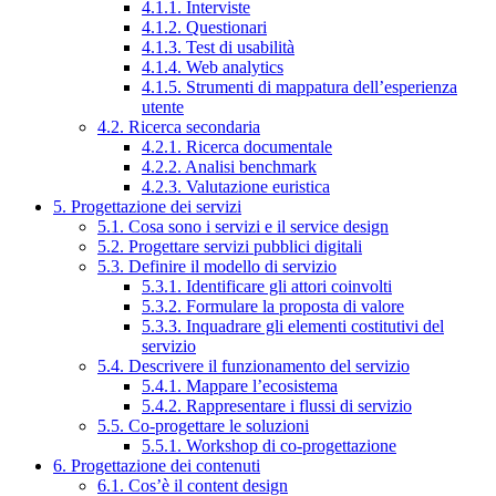
4.1.1. Interviste
4.1.2. Questionari
4.1.3. Test di usabilità
4.1.4. Web analytics
4.1.5. Strumenti di mappatura dell’esperienza
utente
4.2. Ricerca secondaria
4.2.1. Ricerca documentale
4.2.2. Analisi benchmark
4.2.3. Valutazione euristica
5. Progettazione dei servizi
5.1. Cosa sono i servizi e il service design
5.2. Progettare servizi pubblici digitali
5.3. Definire il modello di servizio
5.3.1. Identificare gli attori coinvolti
5.3.2. Formulare la proposta di valore
5.3.3. Inquadrare gli elementi costitutivi del
servizio
5.4. Descrivere il funzionamento del servizio
5.4.1. Mappare l’ecosistema
5.4.2. Rappresentare i flussi di servizio
5.5. Co-progettare le soluzioni
5.5.1. Workshop di co-progettazione
6. Progettazione dei contenuti
6.1. Cos’è il content design