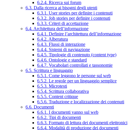
6.2.4. Ricerca sui forum
6.3. Dalla ricerca ai bisogni degli utenti
6.3.1. User stories per definire i contenuti
6.3.2. Job stories per definire i contenuti
6.3.3. Criteri di accettazione
6.4. Architettura dell’informazione
6.4.1. Definire l’architettura dell’informazione
6.4.2. Alberatura
6.4.3. Flussi di interazione
6.4.4. Sistemi di navigazione
6.4.5. Tipologie di contenuto (content type)
6.4.6. Ontologie e standard
6.4.7. Vocabolari controllati e tassonomie
6.5. Scrittura e linguaggio
6.5.1. Come leggono le persone sul web
6.5.2. Le regole per un linguaggio semplice
6.5.3. Microtesti
6.5.4. Scrittura collaborativa
6.5.5. Content critique
6.5.6. Traduzione e localizzazione dei contenuti
6.6. Documenti
6.6.1. I documenti vanno sul web
6.6.2. Tipi di documenti
6.6.3. Formato di lettura dei documenti elettronici
6.6.4. Modalità di produzione dei documenti