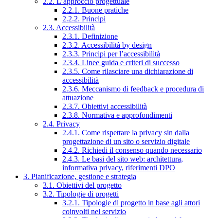
2.2. L’approccio progettuale
2.2.1. Buone pratiche
2.2.2. Principi
2.3. Accessibilità
2.3.1. Definizione
2.3.2. Accessibilità by design
2.3.3. Principi per l’accessibilità
2.3.4. Linee guida e criteri di successo
2.3.5. Come rilasciare una dichiarazione di
accessibilità
2.3.6. Meccanismo di feedback e procedura di
attuazione
2.3.7. Obiettivi accessibilità
2.3.8. Normativa e approfondimenti
2.4. Privacy
2.4.1. Come rispettare la privacy sin dalla
progettazione di un sito o servizio digitale
2.4.2. Richiedi il consenso quando necessario
2.4.3. Le basi del sito web: architettura,
informativa privacy, riferimenti DPO
3. Pianificazione, gestione e strategia
3.1. Obiettivi del progetto
3.2. Tipologie di progetti
3.2.1. Tipologie di progetto in base agli attori
coinvolti nel servizio