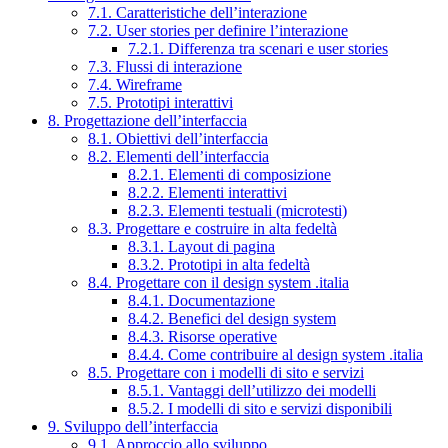
7.1. Caratteristiche dell’interazione
7.2. User stories per definire l’interazione
7.2.1. Differenza tra scenari e user stories
7.3. Flussi di interazione
7.4. Wireframe
7.5. Prototipi interattivi
8. Progettazione dell’interfaccia
8.1. Obiettivi dell’interfaccia
8.2. Elementi dell’interfaccia
8.2.1. Elementi di composizione
8.2.2. Elementi interattivi
8.2.3. Elementi testuali (microtesti)
8.3. Progettare e costruire in alta fedeltà
8.3.1. Layout di pagina
8.3.2. Prototipi in alta fedeltà
8.4. Progettare con il design system .italia
8.4.1. Documentazione
8.4.2. Benefici del design system
8.4.3. Risorse operative
8.4.4. Come contribuire al design system .italia
8.5. Progettare con i modelli di sito e servizi
8.5.1. Vantaggi dell’utilizzo dei modelli
8.5.2. I modelli di sito e servizi disponibili
9. Sviluppo dell’interfaccia
9.1. Approccio allo sviluppo