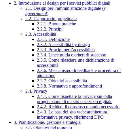
2. Introduzione al design per i servizi pubblici digitali
2.1. Design per l’amministrazione digitale (
e-
government
)
2.2. L’approccio progettuale
2.2.1. Buone pratiche
2.2.2. Principi
2.3. Accessibilità
2.3.1. Definizione
2.3.2. Accessibilità by design
2.3.3. Principi per l’accessibilità
2.3.4. Linee guida e criteri di successo
2.3.5. Come rilasciare una dichiarazione di
accessibilità
2.3.6. Meccanismo di feedback e procedura di
attuazione
2.3.7. Obiettivi accessibilità
2.3.8. Normativa e approfondimenti
2.4. Privacy
2.4.1. Come rispettare la privacy sin dalla
progettazione di un sito o servizio digitale
2.4.2. Richiedi il consenso quando necessario
2.4.3. Le basi del sito web: architettura,
informativa privacy, riferimenti DPO
3. Pianificazione, gestione e strategia
3.1. Obiettivi del progetto