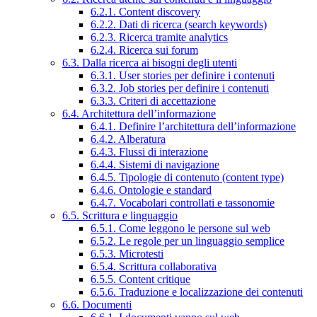
6.2.1. Content discovery
6.2.2. Dati di ricerca (search keywords)
6.2.3. Ricerca tramite analytics
6.2.4. Ricerca sui forum
6.3. Dalla ricerca ai bisogni degli utenti
6.3.1. User stories per definire i contenuti
6.3.2. Job stories per definire i contenuti
6.3.3. Criteri di accettazione
6.4. Architettura dell’informazione
6.4.1. Definire l’architettura dell’informazione
6.4.2. Alberatura
6.4.3. Flussi di interazione
6.4.4. Sistemi di navigazione
6.4.5. Tipologie di contenuto (content type)
6.4.6. Ontologie e standard
6.4.7. Vocabolari controllati e tassonomie
6.5. Scrittura e linguaggio
6.5.1. Come leggono le persone sul web
6.5.2. Le regole per un linguaggio semplice
6.5.3. Microtesti
6.5.4. Scrittura collaborativa
6.5.5. Content critique
6.5.6. Traduzione e localizzazione dei contenuti
6.6. Documenti