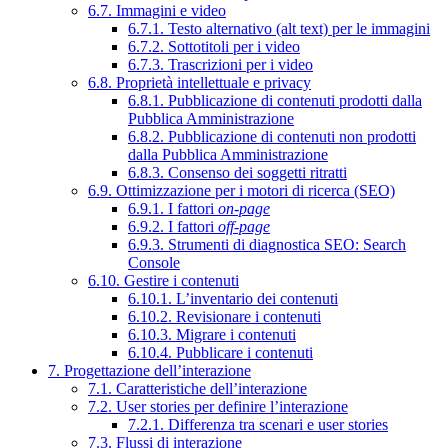
6.7. Immagini e video
6.7.1. Testo alternativo (alt text) per le immagini
6.7.2. Sottotitoli per i video
6.7.3. Trascrizioni per i video
6.8. Proprietà intellettuale e privacy
6.8.1. Pubblicazione di contenuti prodotti dalla
Pubblica Amministrazione
6.8.2. Pubblicazione di contenuti non prodotti
dalla Pubblica Amministrazione
6.8.3. Consenso dei soggetti ritratti
6.9. Ottimizzazione per i motori di ricerca (SEO)
6.9.1. I fattori
on-page
6.9.2. I fattori
off-page
6.9.3. Strumenti di diagnostica SEO: Search
Console
6.10. Gestire i contenuti
6.10.1. L’inventario dei contenuti
6.10.2. Revisionare i contenuti
6.10.3. Migrare i contenuti
6.10.4. Pubblicare i contenuti
7. Progettazione dell’interazione
7.1. Caratteristiche dell’interazione
7.2. User stories per definire l’interazione
7.2.1. Differenza tra scenari e user stories
7.3. Flussi di interazione