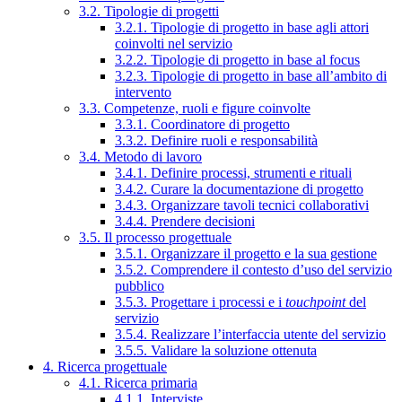
3.2. Tipologie di progetti
3.2.1. Tipologie di progetto in base agli attori
coinvolti nel servizio
3.2.2. Tipologie di progetto in base al focus
3.2.3. Tipologie di progetto in base all’ambito di
intervento
3.3. Competenze, ruoli e figure coinvolte
3.3.1. Coordinatore di progetto
3.3.2. Definire ruoli e responsabilità
3.4. Metodo di lavoro
3.4.1. Definire processi, strumenti e rituali
3.4.2. Curare la documentazione di progetto
3.4.3. Organizzare tavoli tecnici collaborativi
3.4.4. Prendere decisioni
3.5. Il processo progettuale
3.5.1. Organizzare il progetto e la sua gestione
3.5.2. Comprendere il contesto d’uso del servizio
pubblico
3.5.3. Progettare i processi e i
touchpoint
del
servizio
3.5.4. Realizzare l’interfaccia utente del servizio
3.5.5. Validare la soluzione ottenuta
4. Ricerca progettuale
4.1. Ricerca primaria
4.1.1. Interviste