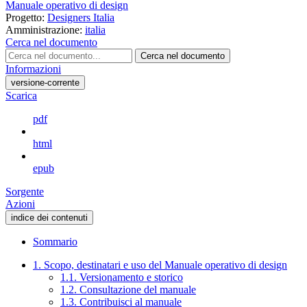
Manuale operativo di design
Progetto:
Designers Italia
Amministrazione:
italia
Cerca nel documento
Cerca nel documento
Informazioni
versione-corrente
Scarica
pdf
html
epub
Sorgente
Azioni
indice dei contenuti
Sommario
1. Scopo, destinatari e uso del Manuale operativo di design
1.1. Versionamento e storico
1.2. Consultazione del manuale
1.3. Contribuisci al manuale