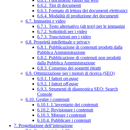
6.6.1. I documenti vanno sul web
6.6.2. Tipi di documenti
6.6.3. Formato di lettura dei documenti elettronici
6.6.4. Modalità di produzione dei documenti
6.7. Immagini e video
6.7.1. Testo alternativo (alt text) per le immagini
6.7.2. Sottotitoli per i video
6.7.3. Trascrizioni per i video
6.8. Proprietà intellettuale e privacy
6.8.1. Pubblicazione di contenuti prodotti dalla
Pubblica Amministrazione
6.8.2. Pubblicazione di contenuti non prodotti
dalla Pubblica Amministrazione
6.8.3. Consenso dei soggetti ritratti
6.9. Ottimizzazione per i motori di ricerca (SEO)
6.9.1. I fattori
on-page
6.9.2. I fattori
off-page
6.9.3. Strumenti di diagnostica SEO: Search
Console
6.10. Gestire i contenuti
6.10.1. L’inventario dei contenuti
6.10.2. Revisionare i contenuti
6.10.3. Migrare i contenuti
6.10.4. Pubblicare i contenuti
7. Progettazione dell’interazione