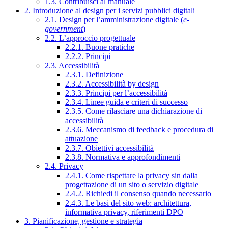
1.3. Contribuisci al manuale
2. Introduzione al design per i servizi pubblici digitali
2.1. Design per l’amministrazione digitale (
e-
government
)
2.2. L’approccio progettuale
2.2.1. Buone pratiche
2.2.2. Principi
2.3. Accessibilità
2.3.1. Definizione
2.3.2. Accessibilità by design
2.3.3. Principi per l’accessibilità
2.3.4. Linee guida e criteri di successo
2.3.5. Come rilasciare una dichiarazione di
accessibilità
2.3.6. Meccanismo di feedback e procedura di
attuazione
2.3.7. Obiettivi accessibilità
2.3.8. Normativa e approfondimenti
2.4. Privacy
2.4.1. Come rispettare la privacy sin dalla
progettazione di un sito o servizio digitale
2.4.2. Richiedi il consenso quando necessario
2.4.3. Le basi del sito web: architettura,
informativa privacy, riferimenti DPO
3. Pianificazione, gestione e strategia