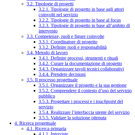
3.2. Tipologie di progetti
3.2.1. Tipologie di progetto in base agli attori
coinvolti nel servizio
3.2.2. Tipologie di progetto in base al focus
3.2.3. Tipologie di progetto in base all’ambito di
intervento
3.3. Competenze, ruoli e figure coinvolte
3.3.1. Coordinatore di progetto
3.3.2. Definire ruoli e responsabilità
3.4. Metodo di lavoro
3.4.1. Definire processi, strumenti e rituali
3.4.2. Curare la documentazione di progetto
3.4.3. Organizzare tavoli tecnici collaborativi
3.4.4. Prendere decisioni
3.5. Il processo progettuale
3.5.1. Organizzare il progetto e la sua gestione
3.5.2. Comprendere il contesto d’uso del servizio
pubblico
3.5.3. Progettare i processi e i
touchpoint
del
servizio
3.5.4. Realizzare l’interfaccia utente del servizio
3.5.5. Validare la soluzione ottenuta
4. Ricerca progettuale
4.1. Ricerca primaria
4.1.1. Interviste