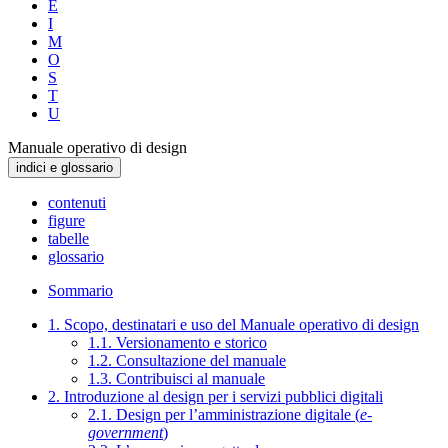
E
I
M
O
S
T
U
Manuale operativo di design
indici e glossario
contenuti
figure
tabelle
glossario
Sommario
1. Scopo, destinatari e uso del Manuale operativo di design
1.1. Versionamento e storico
1.2. Consultazione del manuale
1.3. Contribuisci al manuale
2. Introduzione al design per i servizi pubblici digitali
2.1. Design per l’amministrazione digitale (
e-
government
)