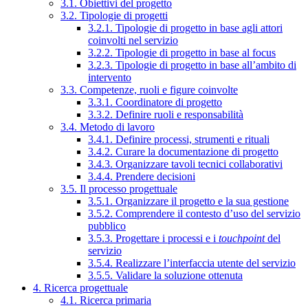
3.1. Obiettivi del progetto
3.2. Tipologie di progetti
3.2.1. Tipologie di progetto in base agli attori
coinvolti nel servizio
3.2.2. Tipologie di progetto in base al focus
3.2.3. Tipologie di progetto in base all’ambito di
intervento
3.3. Competenze, ruoli e figure coinvolte
3.3.1. Coordinatore di progetto
3.3.2. Definire ruoli e responsabilità
3.4. Metodo di lavoro
3.4.1. Definire processi, strumenti e rituali
3.4.2. Curare la documentazione di progetto
3.4.3. Organizzare tavoli tecnici collaborativi
3.4.4. Prendere decisioni
3.5. Il processo progettuale
3.5.1. Organizzare il progetto e la sua gestione
3.5.2. Comprendere il contesto d’uso del servizio
pubblico
3.5.3. Progettare i processi e i
touchpoint
del
servizio
3.5.4. Realizzare l’interfaccia utente del servizio
3.5.5. Validare la soluzione ottenuta
4. Ricerca progettuale
4.1. Ricerca primaria