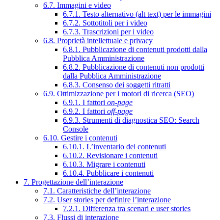
6.7. Immagini e video
6.7.1. Testo alternativo (alt text) per le immagini
6.7.2. Sottotitoli per i video
6.7.3. Trascrizioni per i video
6.8. Proprietà intellettuale e privacy
6.8.1. Pubblicazione di contenuti prodotti dalla
Pubblica Amministrazione
6.8.2. Pubblicazione di contenuti non prodotti
dalla Pubblica Amministrazione
6.8.3. Consenso dei soggetti ritratti
6.9. Ottimizzazione per i motori di ricerca (SEO)
6.9.1. I fattori
on-page
6.9.2. I fattori
off-page
6.9.3. Strumenti di diagnostica SEO: Search
Console
6.10. Gestire i contenuti
6.10.1. L’inventario dei contenuti
6.10.2. Revisionare i contenuti
6.10.3. Migrare i contenuti
6.10.4. Pubblicare i contenuti
7. Progettazione dell’interazione
7.1. Caratteristiche dell’interazione
7.2. User stories per definire l’interazione
7.2.1. Differenza tra scenari e user stories
7.3. Flussi di interazione