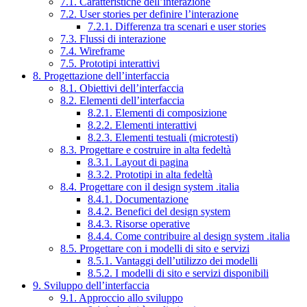
7.1. Caratteristiche dell’interazione
7.2. User stories per definire l’interazione
7.2.1. Differenza tra scenari e user stories
7.3. Flussi di interazione
7.4. Wireframe
7.5. Prototipi interattivi
8. Progettazione dell’interfaccia
8.1. Obiettivi dell’interfaccia
8.2. Elementi dell’interfaccia
8.2.1. Elementi di composizione
8.2.2. Elementi interattivi
8.2.3. Elementi testuali (microtesti)
8.3. Progettare e costruire in alta fedeltà
8.3.1. Layout di pagina
8.3.2. Prototipi in alta fedeltà
8.4. Progettare con il design system .italia
8.4.1. Documentazione
8.4.2. Benefici del design system
8.4.3. Risorse operative
8.4.4. Come contribuire al design system .italia
8.5. Progettare con i modelli di sito e servizi
8.5.1. Vantaggi dell’utilizzo dei modelli
8.5.2. I modelli di sito e servizi disponibili
9. Sviluppo dell’interfaccia
9.1. Approccio allo sviluppo