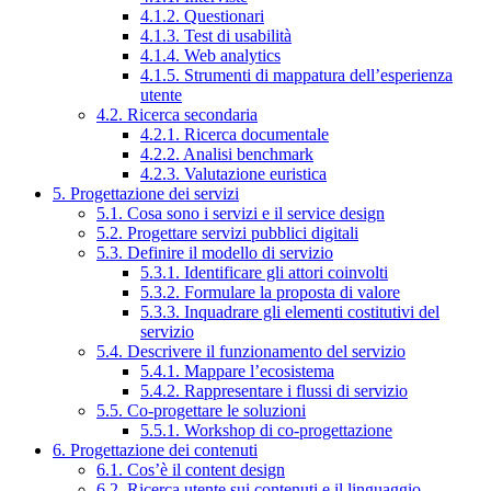
4.1.2. Questionari
4.1.3. Test di usabilità
4.1.4. Web analytics
4.1.5. Strumenti di mappatura dell’esperienza
utente
4.2. Ricerca secondaria
4.2.1. Ricerca documentale
4.2.2. Analisi benchmark
4.2.3. Valutazione euristica
5. Progettazione dei servizi
5.1. Cosa sono i servizi e il service design
5.2. Progettare servizi pubblici digitali
5.3. Definire il modello di servizio
5.3.1. Identificare gli attori coinvolti
5.3.2. Formulare la proposta di valore
5.3.3. Inquadrare gli elementi costitutivi del
servizio
5.4. Descrivere il funzionamento del servizio
5.4.1. Mappare l’ecosistema
5.4.2. Rappresentare i flussi di servizio
5.5. Co-progettare le soluzioni
5.5.1. Workshop di co-progettazione
6. Progettazione dei contenuti
6.1. Cos’è il content design
6.2. Ricerca utente sui contenuti e il linguaggio