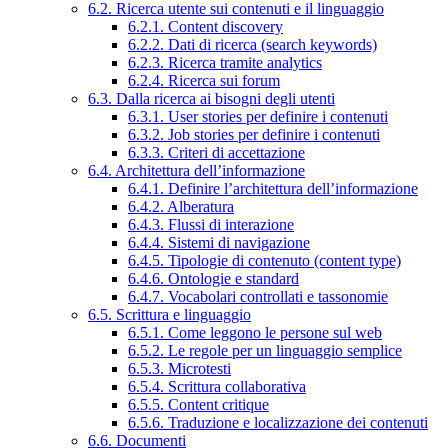
6.2. Ricerca utente sui contenuti e il linguaggio
6.2.1. Content discovery
6.2.2. Dati di ricerca (search keywords)
6.2.3. Ricerca tramite analytics
6.2.4. Ricerca sui forum
6.3. Dalla ricerca ai bisogni degli utenti
6.3.1. User stories per definire i contenuti
6.3.2. Job stories per definire i contenuti
6.3.3. Criteri di accettazione
6.4. Architettura dell’informazione
6.4.1. Definire l’architettura dell’informazione
6.4.2. Alberatura
6.4.3. Flussi di interazione
6.4.4. Sistemi di navigazione
6.4.5. Tipologie di contenuto (content type)
6.4.6. Ontologie e standard
6.4.7. Vocabolari controllati e tassonomie
6.5. Scrittura e linguaggio
6.5.1. Come leggono le persone sul web
6.5.2. Le regole per un linguaggio semplice
6.5.3. Microtesti
6.5.4. Scrittura collaborativa
6.5.5. Content critique
6.5.6. Traduzione e localizzazione dei contenuti
6.6. Documenti