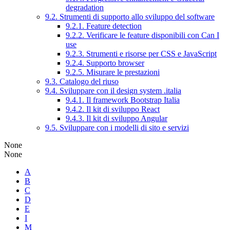
degradation
9.2. Strumenti di supporto allo sviluppo del software
9.2.1. Feature detection
9.2.2. Verificare le feature disponibili con Can I
use
9.2.3. Strumenti e risorse per CSS e JavaScript
9.2.4. Supporto browser
9.2.5. Misurare le prestazioni
9.3. Catalogo del riuso
9.4. Sviluppare con il design system .italia
9.4.1. Il framework Bootstrap Italia
9.4.2. Il kit di sviluppo React
9.4.3. Il kit di sviluppo Angular
9.5. Sviluppare con i modelli di sito e servizi
None
None
A
B
C
D
E
I
M