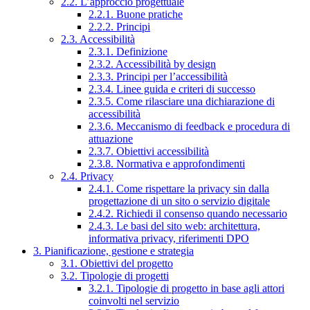
2.2. L’approccio progettuale
2.2.1. Buone pratiche
2.2.2. Principi
2.3. Accessibilità
2.3.1. Definizione
2.3.2. Accessibilità by design
2.3.3. Principi per l’accessibilità
2.3.4. Linee guida e criteri di successo
2.3.5. Come rilasciare una dichiarazione di
accessibilità
2.3.6. Meccanismo di feedback e procedura di
attuazione
2.3.7. Obiettivi accessibilità
2.3.8. Normativa e approfondimenti
2.4. Privacy
2.4.1. Come rispettare la privacy sin dalla
progettazione di un sito o servizio digitale
2.4.2. Richiedi il consenso quando necessario
2.4.3. Le basi del sito web: architettura,
informativa privacy, riferimenti DPO
3. Pianificazione, gestione e strategia
3.1. Obiettivi del progetto
3.2. Tipologie di progetti
3.2.1. Tipologie di progetto in base agli attori
coinvolti nel servizio