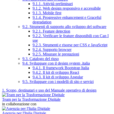
9.1.1. Attività preliminari
9.1.2. Web design responsivo e accessibile
9.1.3. Mobile first
9.1.4. Progressive enhancement e Graceful
degradation
9.2. Strumenti di supporto allo sviluppo del software
9.2.1. Feature detection
9.2.2. Verificare le feature disponibili con Can I
use
9.2.3. Strumenti e risorse per CSS e JavaScript
9.2.4. Supporto browser
9.2.5. Misurare le prestazioni
9.3. Catalogo del riuso
9.4. Sviluppare con il design system .italia
9.4.1. Il framework Bootstrap Italia
9.4.2. Il kit di sviluppo React
9.4.3. Il kit di sviluppo Angular
9.5. Sviluppare con i modelli di sito e servizi
1. Scopo, destinatari e uso del Manuale operativo di design
Team per la Trasformazione Digitale
in collaborazione con
Agenzia per l'Italia Digitale