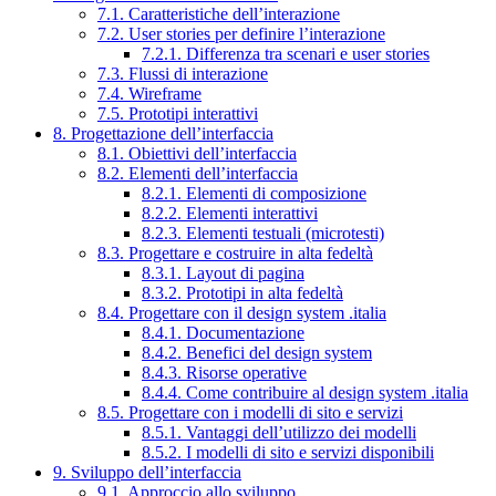
7.1. Caratteristiche dell’interazione
7.2. User stories per definire l’interazione
7.2.1. Differenza tra scenari e user stories
7.3. Flussi di interazione
7.4. Wireframe
7.5. Prototipi interattivi
8. Progettazione dell’interfaccia
8.1. Obiettivi dell’interfaccia
8.2. Elementi dell’interfaccia
8.2.1. Elementi di composizione
8.2.2. Elementi interattivi
8.2.3. Elementi testuali (microtesti)
8.3. Progettare e costruire in alta fedeltà
8.3.1. Layout di pagina
8.3.2. Prototipi in alta fedeltà
8.4. Progettare con il design system .italia
8.4.1. Documentazione
8.4.2. Benefici del design system
8.4.3. Risorse operative
8.4.4. Come contribuire al design system .italia
8.5. Progettare con i modelli di sito e servizi
8.5.1. Vantaggi dell’utilizzo dei modelli
8.5.2. I modelli di sito e servizi disponibili
9. Sviluppo dell’interfaccia
9.1. Approccio allo sviluppo