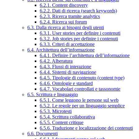
6.2.1. Content discovery
6.2.2. Dati di ricerca (search keywords)
6.2.3. Ricerca tramite analytics
6.2.4. Ricerca sui forum
6.3. Dalla ricerca ai bisogni degli utenti
6.3.1. User stories per definire i contenuti
6.3.2. Job stories per definire i contenuti
6.3.3. Criteri di accettazione
6.4. Architettura dell’informazione
6.4.1. Definire l’architettura dell’informazione
6.4.2. Alberatura
6.4.3. Flussi di interazione
6.4.4. Sistemi di navigazione
6.4.5. Tipologie di contenuto (content type)
6.4.6. Ontologie e standard
6.4.7. Vocabolari controllati e tassonomie
6.5. Scrittura e linguaggio
6.5.1. Come leggono le persone sul web
6.5.2. Le regole per un linguaggio semplice
6.5.3. Microtesti
6.5.4. Scrittura collaborativa
6.5.5. Content critique
6.5.6. Traduzione e localizzazione dei contenuti
6.6. Documenti