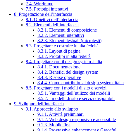
7.4. Wireframe
7.5. Prototipi interattivi
8. Progettazione dell’interfaccia
8.1. Obiettivi dell’interfaccia
8.2. Elementi dell’interfaccia
8.2.1. Elementi di composizione
8.2.2. Elementi interattivi
8.2.3. Elementi testuali (microtesti)
8.3. Progettare e costruire in alta fedeltà
8.3.1. Layout di pagina
8.3.2. Prototipi in alta fedeltà
8.4. Progettare con il design system .italia
8.4.1. Documentazione
8.4.2. Benefici del design system
8.4.3. Risorse operative
8.4.4. Come contribuire al design system .italia
8.5. Progettare con i modelli di sito e servizi
8.5.1. Vantaggi dell’utilizzo dei modelli
8.5.2. I modelli di sito e servizi disponibili
9. Sviluppo dell’interfaccia
9.1. Approccio allo sviluppo
9.1.1. Attività preliminari
9.1.2. Web design responsivo e accessibile
9.1.3. Mobile first
9.1.4. Progressive enhancement e Graceful