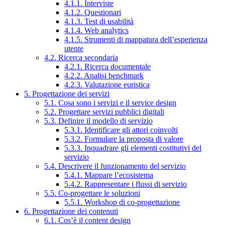
4.1.1. Interviste
4.1.2. Questionari
4.1.3. Test di usabilità
4.1.4. Web analytics
4.1.5. Strumenti di mappatura dell’esperienza
utente
4.2. Ricerca secondaria
4.2.1. Ricerca documentale
4.2.2. Analisi benchmark
4.2.3. Valutazione euristica
5. Progettazione dei servizi
5.1. Cosa sono i servizi e il service design
5.2. Progettare servizi pubblici digitali
5.3. Definire il modello di servizio
5.3.1. Identificare gli attori coinvolti
5.3.2. Formulare la proposta di valore
5.3.3. Inquadrare gli elementi costitutivi del
servizio
5.4. Descrivere il funzionamento del servizio
5.4.1. Mappare l’ecosistema
5.4.2. Rappresentare i flussi di servizio
5.5. Co-progettare le soluzioni
5.5.1. Workshop di co-progettazione
6. Progettazione dei contenuti
6.1. Cos’è il content design