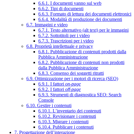
6.6.1. I documenti vanno sul web
6.6.2. Tipi di documenti
6.6.3. Formato di lettura dei documenti elettronici
6.6.4. Modalità di produzione dei documenti
6.7. Immagini e video
6.7.1. Testo alternativo (alt text) per le immagini
6.7.2. Sottotitoli per i video
6.7.3. Trascrizioni per i video
6.8. Proprietà intellettuale e privacy
6.8.1. Pubblicazione di contenuti prodotti dalla
Pubblica Amministrazione
6.8.2. Pubblicazione di contenuti non prodotti
dalla Pubblica Amministrazione
6.8.3. Consenso dei soggetti ritratti
6.9. Ottimizzazione per i motori di ricerca (SEO)
6.9.1. I fattori
on-page
6.9.2. I fattori
off-page
6.9.3. Strumenti di diagnostica SEO: Search
Console
6.10. Gestire i contenuti
6.10.1. L’inventario dei contenuti
6.10.2. Revisionare i contenuti
6.10.3. Migrare i contenuti
6.10.4. Pubblicare i contenuti
7. Progettazione dell’interazione