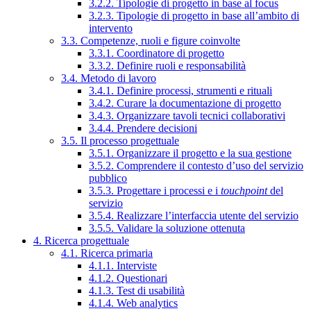
3.2.2. Tipologie di progetto in base al focus
3.2.3. Tipologie di progetto in base all’ambito di
intervento
3.3. Competenze, ruoli e figure coinvolte
3.3.1. Coordinatore di progetto
3.3.2. Definire ruoli e responsabilità
3.4. Metodo di lavoro
3.4.1. Definire processi, strumenti e rituali
3.4.2. Curare la documentazione di progetto
3.4.3. Organizzare tavoli tecnici collaborativi
3.4.4. Prendere decisioni
3.5. Il processo progettuale
3.5.1. Organizzare il progetto e la sua gestione
3.5.2. Comprendere il contesto d’uso del servizio
pubblico
3.5.3. Progettare i processi e i
touchpoint
del
servizio
3.5.4. Realizzare l’interfaccia utente del servizio
3.5.5. Validare la soluzione ottenuta
4. Ricerca progettuale
4.1. Ricerca primaria
4.1.1. Interviste
4.1.2. Questionari
4.1.3. Test di usabilità
4.1.4. Web analytics