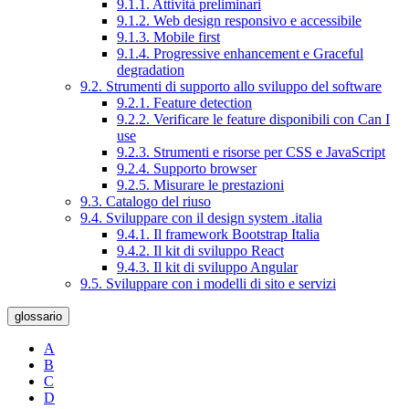
9.1.1. Attività preliminari
9.1.2. Web design responsivo e accessibile
9.1.3. Mobile first
9.1.4. Progressive enhancement e Graceful
degradation
9.2. Strumenti di supporto allo sviluppo del software
9.2.1. Feature detection
9.2.2. Verificare le feature disponibili con Can I
use
9.2.3. Strumenti e risorse per CSS e JavaScript
9.2.4. Supporto browser
9.2.5. Misurare le prestazioni
9.3. Catalogo del riuso
9.4. Sviluppare con il design system .italia
9.4.1. Il framework Bootstrap Italia
9.4.2. Il kit di sviluppo React
9.4.3. Il kit di sviluppo Angular
9.5. Sviluppare con i modelli di sito e servizi
glossario
A
B
C
D