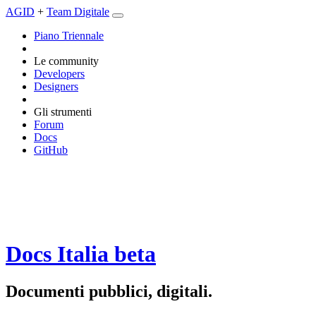
AGID
+
Team Digitale
Piano Triennale
Le community
Developers
Designers
Gli strumenti
Forum
Docs
GitHub
Docs Italia
beta
Documenti pubblici, digitali.