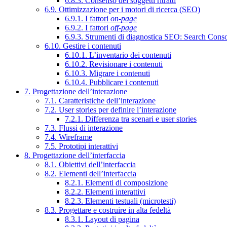
6.8.3. Consenso dei soggetti ritratti
6.9. Ottimizzazione per i motori di ricerca (SEO)
6.9.1. I fattori
on-page
6.9.2. I fattori
off-page
6.9.3. Strumenti di diagnostica SEO: Search Cons
6.10. Gestire i contenuti
6.10.1. L’inventario dei contenuti
6.10.2. Revisionare i contenuti
6.10.3. Migrare i contenuti
6.10.4. Pubblicare i contenuti
7. Progettazione dell’interazione
7.1. Caratteristiche dell’interazione
7.2. User stories per definire l’interazione
7.2.1. Differenza tra scenari e user stories
7.3. Flussi di interazione
7.4. Wireframe
7.5. Prototipi interattivi
8. Progettazione dell’interfaccia
8.1. Obiettivi dell’interfaccia
8.2. Elementi dell’interfaccia
8.2.1. Elementi di composizione
8.2.2. Elementi interattivi
8.2.3. Elementi testuali (microtesti)
8.3. Progettare e costruire in alta fedeltà
8.3.1. Layout di pagina