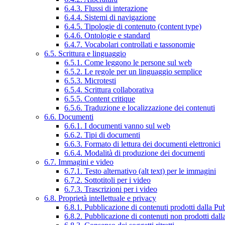
6.4.3. Flussi di interazione
6.4.4. Sistemi di navigazione
6.4.5. Tipologie di contenuto (content type)
6.4.6. Ontologie e standard
6.4.7. Vocabolari controllati e tassonomie
6.5. Scrittura e linguaggio
6.5.1. Come leggono le persone sul web
6.5.2. Le regole per un linguaggio semplice
6.5.3. Microtesti
6.5.4. Scrittura collaborativa
6.5.5. Content critique
6.5.6. Traduzione e localizzazione dei contenuti
6.6. Documenti
6.6.1. I documenti vanno sul web
6.6.2. Tipi di documenti
6.6.3. Formato di lettura dei documenti elettronici
6.6.4. Modalità di produzione dei documenti
6.7. Immagini e video
6.7.1. Testo alternativo (alt text) per le immagini
6.7.2. Sottotitoli per i video
6.7.3. Trascrizioni per i video
6.8. Proprietà intellettuale e privacy
6.8.1. Pubblicazione di contenuti prodotti dalla P
6.8.2. Pubblicazione di contenuti non prodotti dal