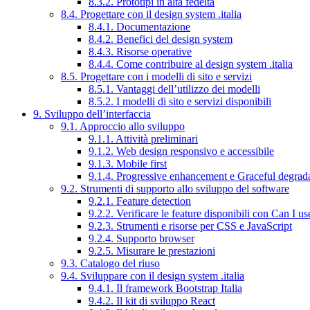
8.3.2. Prototipi in alta fedeltà
8.4. Progettare con il design system .italia
8.4.1. Documentazione
8.4.2. Benefici del design system
8.4.3. Risorse operative
8.4.4. Come contribuire al design system .italia
8.5. Progettare con i modelli di sito e servizi
8.5.1. Vantaggi dell’utilizzo dei modelli
8.5.2. I modelli di sito e servizi disponibili
9. Sviluppo dell’interfaccia
9.1. Approccio allo sviluppo
9.1.1. Attività preliminari
9.1.2. Web design responsivo e accessibile
9.1.3. Mobile first
9.1.4. Progressive enhancement e Graceful degrad
9.2. Strumenti di supporto allo sviluppo del software
9.2.1. Feature detection
9.2.2. Verificare le feature disponibili con Can I us
9.2.3. Strumenti e risorse per CSS e JavaScript
9.2.4. Supporto browser
9.2.5. Misurare le prestazioni
9.3. Catalogo del riuso
9.4. Sviluppare con il design system .italia
9.4.1. Il framework Bootstrap Italia
9.4.2. Il kit di sviluppo React