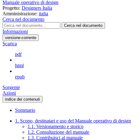
Manuale operativo di design
Progetto:
Designers Italia
Amministrazione:
italia
Cerca nel documento
Cerca nel documento
Informazioni
versione-corrente
Scarica
pdf
html
epub
Sorgente
Azioni
indice dei contenuti
Sommario
1. Scopo, destinatari e uso del Manuale operativo di design
1.1. Versionamento e storico
1.2. Consultazione del manuale
1.3. Contribuisci al manuale