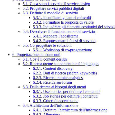
5.1. Cosa sono i servizi e il service design
5.2. Progettare servizi pubblici digitali
5.3. Definire il modello di servizio
5.3.1. Identificare gli attori coinvolti
5.3.2. Formulare la proposta di valore
5.3.3. Inquadrare gli elementi costitutivi del serviz
5.4. Descrivere il funzionamento del servizio
5.4.1. Mappare l’ecosistema
5.4.2. Rappresentare i flussi di servizio
5.5. Co-progettare le soluzioni
5.5.1. Workshop di co-progettazione
6. Progettazione dei contenuti
6.1. Cos’è il content design
6.2. Ricerca utente sui contenuti e il linguaggio
6.2.1. Content discovery
6.2.2. Dati di ricerca (search keywords)
6.2.3. Ricerca tramite analytics
6.2.4. Ricerca sui forum
6.3. Dalla ricerca ai bisogni degli utenti
6.3.1. User stories per definire i contenuti
6.3.2. Job stories per definire i contenuti
6.3.3. Criteri di accettazione
6.4. Architettura dell’informazione
6.4.1. Definire l’architettura dell’informazione
6.4.2. Alberatura