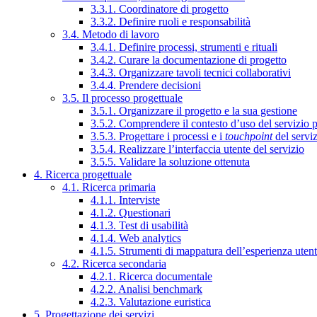
3.3.1. Coordinatore di progetto
3.3.2. Definire ruoli e responsabilità
3.4. Metodo di lavoro
3.4.1. Definire processi, strumenti e rituali
3.4.2. Curare la documentazione di progetto
3.4.3. Organizzare tavoli tecnici collaborativi
3.4.4. Prendere decisioni
3.5. Il processo progettuale
3.5.1. Organizzare il progetto e la sua gestione
3.5.2. Comprendere il contesto d’uso del servizio 
3.5.3. Progettare i processi e i
touchpoint
del servi
3.5.4. Realizzare l’interfaccia utente del servizio
3.5.5. Validare la soluzione ottenuta
4. Ricerca progettuale
4.1. Ricerca primaria
4.1.1. Interviste
4.1.2. Questionari
4.1.3. Test di usabilità
4.1.4. Web analytics
4.1.5. Strumenti di mappatura dell’esperienza uten
4.2. Ricerca secondaria
4.2.1. Ricerca documentale
4.2.2. Analisi benchmark
4.2.3. Valutazione euristica
5. Progettazione dei servizi