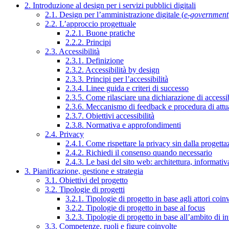
2. Introduzione al design per i servizi pubblici digitali
2.1. Design per l’amministrazione digitale (
e-government
2.2. L’approccio progettuale
2.2.1. Buone pratiche
2.2.2. Principi
2.3. Accessibilità
2.3.1. Definizione
2.3.2. Accessibilità by design
2.3.3. Principi per l’accessibilità
2.3.4. Linee guida e criteri di successo
2.3.5. Come rilasciare una dichiarazione di accessib
2.3.6. Meccanismo di feedback e procedura di attu
2.3.7. Obiettivi accessibilità
2.3.8. Normativa e approfondimenti
2.4. Privacy
2.4.1. Come rispettare la privacy sin dalla progettaz
2.4.2. Richiedi il consenso quando necessario
2.4.3. Le basi del sito web: architettura, informati
3. Pianificazione, gestione e strategia
3.1. Obiettivi del progetto
3.2. Tipologie di progetti
3.2.1. Tipologie di progetto in base agli attori coinv
3.2.2. Tipologie di progetto in base al focus
3.2.3. Tipologie di progetto in base all’ambito di i
3.3. Competenze, ruoli e figure coinvolte