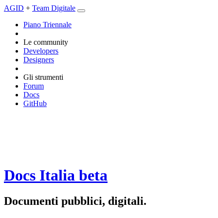
AGID
+
Team Digitale
Piano Triennale
Le community
Developers
Designers
Gli strumenti
Forum
Docs
GitHub
Docs Italia
beta
Documenti pubblici, digitali.