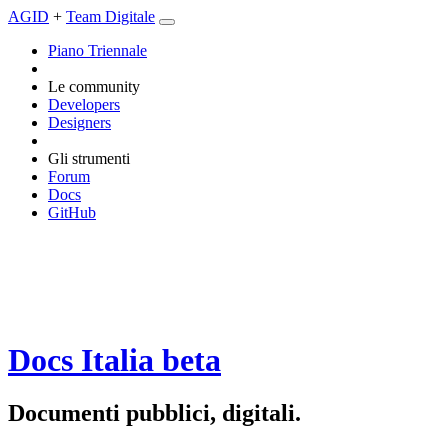
AGID
+
Team Digitale
Piano Triennale
Le community
Developers
Designers
Gli strumenti
Forum
Docs
GitHub
Docs Italia
beta
Documenti pubblici, digitali.