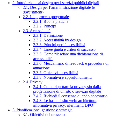
2. Introduzione al design per i servizi pubblici digitali
2.1. Design per l’amministrazione digitale (
e-
government
)
2.2. L’approccio progettuale
2.2.1. Buone pratiche
2.2.2. Principi
2.3. Accessibilità
2.3.1. Definizione
2.3.2. Accessibilità by design
2.3.3. Principi per l’accessibilità
2.3.4. Linee guida e criteri di successo
2.3.5. Come rilasciare una dichiarazione di
accessibilità
2.3.6. Meccanismo di feedback e procedura di
attuazione
2.3.7. Obiettivi accessibilità
2.3.8. Normativa e approfondimenti
2.4. Privacy
2.4.1. Come rispettare la privacy sin dalla
progettazione di un sito o servizio digitale
2.4.2. Richiedi il consenso quando necessario
2.4.3. Le basi del sito web: architettura,
informativa privacy, riferimenti DPO
3. Pianificazione, gestione e strategia
3.1. Obiettivi del progetto