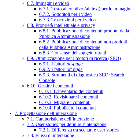
6.7. Immagini e video
6.7.1. Testo alternativo (alt text) per le immagini
6.7.2. Sottotitoli per i video
6.7.3. Trascrizioni per i video
6.8. Proprietà intellettuale e privacy
6.8.1. Pubblicazione di contenuti prodotti dalla
Pubblica Amministrazione
6.8.2. Pubblicazione di contenuti non prodotti
dalla Pubblica Amministrazione
6.8.3. Consenso dei soggetti ritratti
6.9. Ottimizzazione per i motori di ricerca (SEO)
6.9.1. I fattori
on-page
6.9.2. I fattori
off-page
6.9.3. Strumenti di diagnostica SEO: Search
Console
6.10. Gestire i contenuti
6.10.1. L’inventario dei contenuti
6.10.2. Revisionare i contenuti
6.10.3. Migrare i contenuti
6.10.4. Pubblicare i contenuti
7. Progettazione dell’interazione
7.1. Caratteristiche dell’interazione
7.2. User stories per definire l’interazione
7.2.1. Differenza tra scenari e user stories
7.3. Flussi di interazione