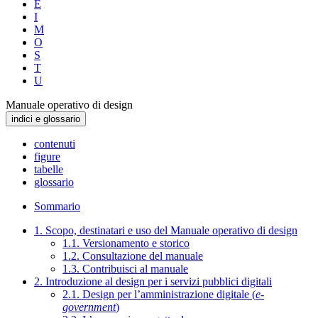
E
I
M
O
S
T
U
Manuale operativo di design
indici e glossario
contenuti
figure
tabelle
glossario
Sommario
1. Scopo, destinatari e uso del Manuale operativo di design
1.1. Versionamento e storico
1.2. Consultazione del manuale
1.3. Contribuisci al manuale
2. Introduzione al design per i servizi pubblici digitali
2.1. Design per l’amministrazione digitale (
e-
government
)