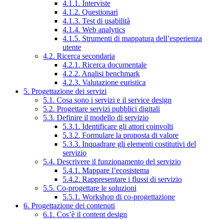
4.1.1. Interviste
4.1.2. Questionari
4.1.3. Test di usabilità
4.1.4. Web analytics
4.1.5. Strumenti di mappatura dell’esperienza
utente
4.2. Ricerca secondaria
4.2.1. Ricerca documentale
4.2.2. Analisi benchmark
4.2.3. Valutazione euristica
5. Progettazione dei servizi
5.1. Cosa sono i servizi e il service design
5.2. Progettare servizi pubblici digitali
5.3. Definire il modello di servizio
5.3.1. Identificare gli attori coinvolti
5.3.2. Formulare la proposta di valore
5.3.3. Inquadrare gli elementi costitutivi del
servizio
5.4. Descrivere il funzionamento del servizio
5.4.1. Mappare l’ecosistema
5.4.2. Rappresentare i flussi di servizio
5.5. Co-progettare le soluzioni
5.5.1. Workshop di co-progettazione
6. Progettazione dei contenuti
6.1. Cos’è il content design