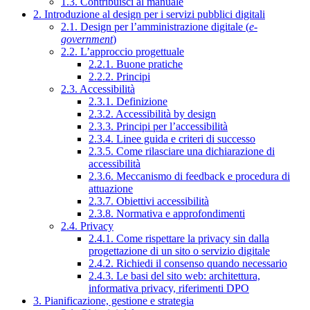
1.3. Contribuisci al manuale
2. Introduzione al design per i servizi pubblici digitali
2.1. Design per l’amministrazione digitale (
e-
government
)
2.2. L’approccio progettuale
2.2.1. Buone pratiche
2.2.2. Principi
2.3. Accessibilità
2.3.1. Definizione
2.3.2. Accessibilità by design
2.3.3. Principi per l’accessibilità
2.3.4. Linee guida e criteri di successo
2.3.5. Come rilasciare una dichiarazione di
accessibilità
2.3.6. Meccanismo di feedback e procedura di
attuazione
2.3.7. Obiettivi accessibilità
2.3.8. Normativa e approfondimenti
2.4. Privacy
2.4.1. Come rispettare la privacy sin dalla
progettazione di un sito o servizio digitale
2.4.2. Richiedi il consenso quando necessario
2.4.3. Le basi del sito web: architettura,
informativa privacy, riferimenti DPO
3. Pianificazione, gestione e strategia