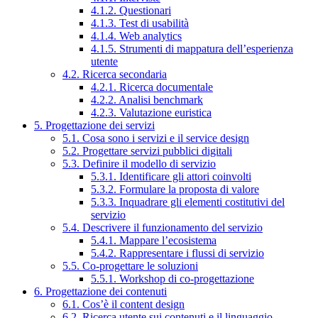
4.1.2. Questionari
4.1.3. Test di usabilità
4.1.4. Web analytics
4.1.5. Strumenti di mappatura dell’esperienza
utente
4.2. Ricerca secondaria
4.2.1. Ricerca documentale
4.2.2. Analisi benchmark
4.2.3. Valutazione euristica
5. Progettazione dei servizi
5.1. Cosa sono i servizi e il service design
5.2. Progettare servizi pubblici digitali
5.3. Definire il modello di servizio
5.3.1. Identificare gli attori coinvolti
5.3.2. Formulare la proposta di valore
5.3.3. Inquadrare gli elementi costitutivi del
servizio
5.4. Descrivere il funzionamento del servizio
5.4.1. Mappare l’ecosistema
5.4.2. Rappresentare i flussi di servizio
5.5. Co-progettare le soluzioni
5.5.1. Workshop di co-progettazione
6. Progettazione dei contenuti
6.1. Cos’è il content design
6.2. Ricerca utente sui contenuti e il linguaggio