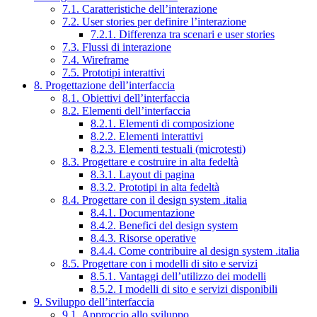
7.1. Caratteristiche dell’interazione
7.2. User stories per definire l’interazione
7.2.1. Differenza tra scenari e user stories
7.3. Flussi di interazione
7.4. Wireframe
7.5. Prototipi interattivi
8. Progettazione dell’interfaccia
8.1. Obiettivi dell’interfaccia
8.2. Elementi dell’interfaccia
8.2.1. Elementi di composizione
8.2.2. Elementi interattivi
8.2.3. Elementi testuali (microtesti)
8.3. Progettare e costruire in alta fedeltà
8.3.1. Layout di pagina
8.3.2. Prototipi in alta fedeltà
8.4. Progettare con il design system .italia
8.4.1. Documentazione
8.4.2. Benefici del design system
8.4.3. Risorse operative
8.4.4. Come contribuire al design system .italia
8.5. Progettare con i modelli di sito e servizi
8.5.1. Vantaggi dell’utilizzo dei modelli
8.5.2. I modelli di sito e servizi disponibili
9. Sviluppo dell’interfaccia
9.1. Approccio allo sviluppo