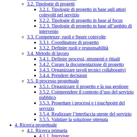
3.2. Tipologie di progetti
3.2.1. Tipologie di progetto in base agli attori
coinvolti nel servizio
3.2.2. Tipologie di progetto in base al focus
3.2.3. Tipologie di progetto in base all’ambito di
intervento
3.3. Competenze, ruoli e figure coinvolte
3.3.1. Coordinatore di progetto
3.3.2. Definire ruoli e responsabilità
3.4. Metodo di lavoro
3.4.1. Definire processi, strumenti e rituali
3.4.2. Curare la documentazione di progetto
3.4.3. Organizzare tavoli tecnici collaborativi
3.4.4. Prendere decisioni
3.5. Il processo progettuale
3.5.1. Organizzare il progetto e la sua gestione
3.5.2. Comprendere il contesto d’uso del servizio
pubblico
3.5.3. Progettare i processi e i
touchpoint
del
servizio
3.5.4. Realizzare l’interfaccia utente del servizio
3.5.5. Validare la soluzione ottenuta
4. Ricerca progettuale
4.1. Ricerca primaria
4.1.1. Interviste