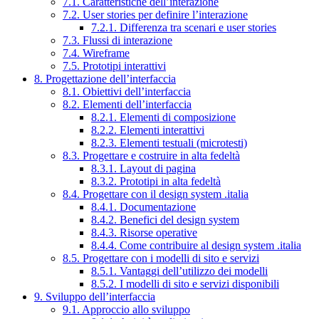
7.1. Caratteristiche dell’interazione
7.2. User stories per definire l’interazione
7.2.1. Differenza tra scenari e user stories
7.3. Flussi di interazione
7.4. Wireframe
7.5. Prototipi interattivi
8. Progettazione dell’interfaccia
8.1. Obiettivi dell’interfaccia
8.2. Elementi dell’interfaccia
8.2.1. Elementi di composizione
8.2.2. Elementi interattivi
8.2.3. Elementi testuali (microtesti)
8.3. Progettare e costruire in alta fedeltà
8.3.1. Layout di pagina
8.3.2. Prototipi in alta fedeltà
8.4. Progettare con il design system .italia
8.4.1. Documentazione
8.4.2. Benefici del design system
8.4.3. Risorse operative
8.4.4. Come contribuire al design system .italia
8.5. Progettare con i modelli di sito e servizi
8.5.1. Vantaggi dell’utilizzo dei modelli
8.5.2. I modelli di sito e servizi disponibili
9. Sviluppo dell’interfaccia
9.1. Approccio allo sviluppo