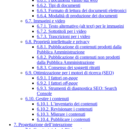
6.6.1. I documenti vanno sul web
6.6.2. Tipi di documenti
6.6.3. Formato di lettura dei documenti elettronici
6.6.4. Modalità di produzione dei documenti
6.7. Immagini e video
6.7.1. Testo alternativo (alt text) per le immagini
6.7.2. Sottotitoli per i video
6.7.3. Trascrizioni per i video
6.8. Proprietà intellettuale e privacy
6.8.1. Pubblicazione di contenuti prodotti dalla
Pubblica Amministrazione
6.8.2. Pubblicazione di contenuti non prodotti
dalla Pubblica Amministrazione
6.8.3. Consenso dei soggetti ritratti
6.9. Ottimizzazione per i motori di ricerca (SEO)
6.9.1. I fattori
on-page
6.9.2. I fattori
off-page
6.9.3. Strumenti di diagnostica SEO: Search
Console
6.10. Gestire i contenuti
6.10.1. L’inventario dei contenuti
6.10.2. Revisionare i contenuti
6.10.3. Migrare i contenuti
6.10.4. Pubblicare i contenuti
7. Progettazione dell’interazione