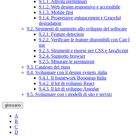
9.1.1. Attività preliminari
9.1.2. Web design responsivo e accessibile
9.1.3. Mobile first
9.1.4. Progressive enhancement e Graceful
degradation
9.2. Strumenti di supporto allo sviluppo del software
9.2.1. Feature detection
9.2.2. Verificare le feature disponibili con Can I
use
9.2.3. Strumenti e risorse per CSS e JavaScript
9.2.4. Supporto browser
9.2.5. Misurare le prestazioni
9.3. Catalogo del riuso
9.4. Sviluppare con il design system .italia
9.4.1. Il framework Bootstrap Italia
9.4.2. Il kit di sviluppo React
9.4.3. Il kit di sviluppo Angular
9.5. Sviluppare con i modelli di sito e servizi
glossario
A
B
C
D