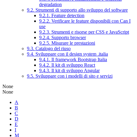
degradation
9.2. Strumenti di supporto allo sviluppo del software
9.2.1. Feature detection
9.2.2. Verificare le feature disponibili con Can I
use
9.2.3. Strumenti e risorse per CSS e JavaScript
9.2.4. Supporto browser
9.2.5. Misurare le prestazioni
9.3. Catalogo del riuso
9.4. Sviluppare con il design system .italia
9.4.1. Il framework Bootstrap Italia
9.4.2. Il kit di sviluppo React
9.4.3. Il kit di sviluppo Angular
9.5. Sviluppare con i modelli di sito e servizi
None
None
A
B
C
D
E
I
M