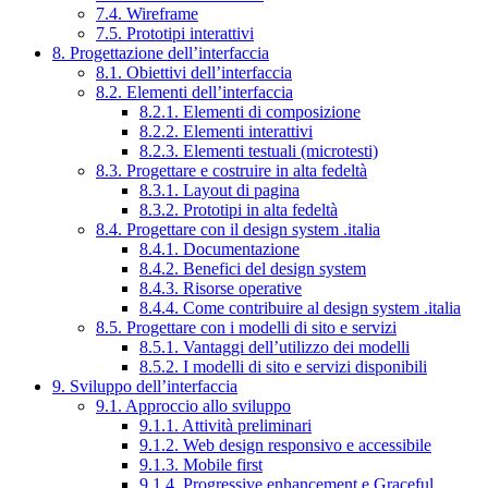
7.4. Wireframe
7.5. Prototipi interattivi
8. Progettazione dell’interfaccia
8.1. Obiettivi dell’interfaccia
8.2. Elementi dell’interfaccia
8.2.1. Elementi di composizione
8.2.2. Elementi interattivi
8.2.3. Elementi testuali (microtesti)
8.3. Progettare e costruire in alta fedeltà
8.3.1. Layout di pagina
8.3.2. Prototipi in alta fedeltà
8.4. Progettare con il design system .italia
8.4.1. Documentazione
8.4.2. Benefici del design system
8.4.3. Risorse operative
8.4.4. Come contribuire al design system .italia
8.5. Progettare con i modelli di sito e servizi
8.5.1. Vantaggi dell’utilizzo dei modelli
8.5.2. I modelli di sito e servizi disponibili
9. Sviluppo dell’interfaccia
9.1. Approccio allo sviluppo
9.1.1. Attività preliminari
9.1.2. Web design responsivo e accessibile
9.1.3. Mobile first
9.1.4. Progressive enhancement e Graceful