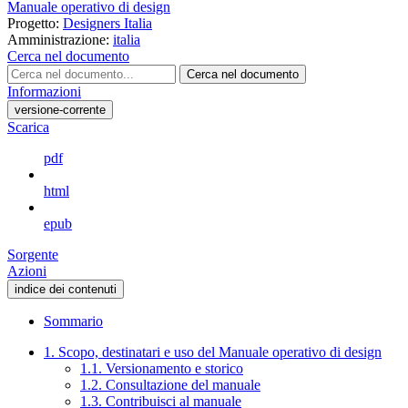
Manuale operativo di design
Progetto:
Designers Italia
Amministrazione:
italia
Cerca nel documento
Cerca nel documento
Informazioni
versione-corrente
Scarica
pdf
html
epub
Sorgente
Azioni
indice dei contenuti
Sommario
1. Scopo, destinatari e uso del Manuale operativo di design
1.1. Versionamento e storico
1.2. Consultazione del manuale
1.3. Contribuisci al manuale