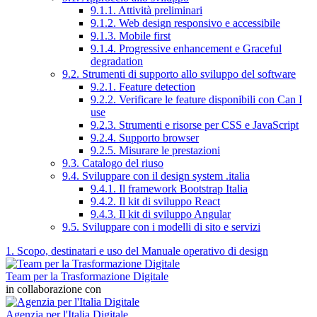
9.1.1. Attività preliminari
9.1.2. Web design responsivo e accessibile
9.1.3. Mobile first
9.1.4. Progressive enhancement e Graceful
degradation
9.2. Strumenti di supporto allo sviluppo del software
9.2.1. Feature detection
9.2.2. Verificare le feature disponibili con Can I
use
9.2.3. Strumenti e risorse per CSS e JavaScript
9.2.4. Supporto browser
9.2.5. Misurare le prestazioni
9.3. Catalogo del riuso
9.4. Sviluppare con il design system .italia
9.4.1. Il framework Bootstrap Italia
9.4.2. Il kit di sviluppo React
9.4.3. Il kit di sviluppo Angular
9.5. Sviluppare con i modelli di sito e servizi
1. Scopo, destinatari e uso del Manuale operativo di design
Team per la Trasformazione Digitale
in collaborazione con
Agenzia per l'Italia Digitale