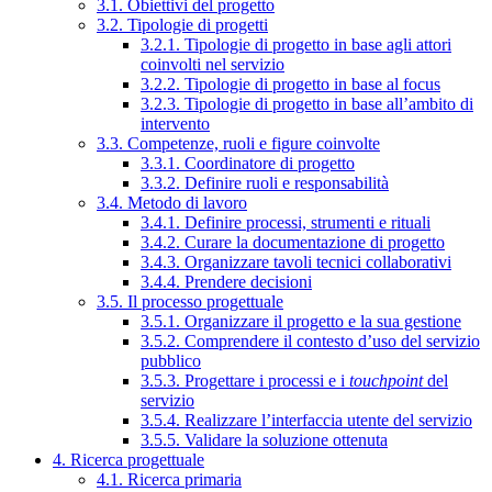
3.1. Obiettivi del progetto
3.2. Tipologie di progetti
3.2.1. Tipologie di progetto in base agli attori
coinvolti nel servizio
3.2.2. Tipologie di progetto in base al focus
3.2.3. Tipologie di progetto in base all’ambito di
intervento
3.3. Competenze, ruoli e figure coinvolte
3.3.1. Coordinatore di progetto
3.3.2. Definire ruoli e responsabilità
3.4. Metodo di lavoro
3.4.1. Definire processi, strumenti e rituali
3.4.2. Curare la documentazione di progetto
3.4.3. Organizzare tavoli tecnici collaborativi
3.4.4. Prendere decisioni
3.5. Il processo progettuale
3.5.1. Organizzare il progetto e la sua gestione
3.5.2. Comprendere il contesto d’uso del servizio
pubblico
3.5.3. Progettare i processi e i
touchpoint
del
servizio
3.5.4. Realizzare l’interfaccia utente del servizio
3.5.5. Validare la soluzione ottenuta
4. Ricerca progettuale
4.1. Ricerca primaria