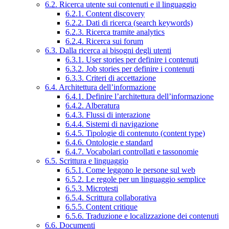
6.2. Ricerca utente sui contenuti e il linguaggio
6.2.1. Content discovery
6.2.2. Dati di ricerca (search keywords)
6.2.3. Ricerca tramite analytics
6.2.4. Ricerca sui forum
6.3. Dalla ricerca ai bisogni degli utenti
6.3.1. User stories per definire i contenuti
6.3.2. Job stories per definire i contenuti
6.3.3. Criteri di accettazione
6.4. Architettura dell’informazione
6.4.1. Definire l’architettura dell’informazione
6.4.2. Alberatura
6.4.3. Flussi di interazione
6.4.4. Sistemi di navigazione
6.4.5. Tipologie di contenuto (content type)
6.4.6. Ontologie e standard
6.4.7. Vocabolari controllati e tassonomie
6.5. Scrittura e linguaggio
6.5.1. Come leggono le persone sul web
6.5.2. Le regole per un linguaggio semplice
6.5.3. Microtesti
6.5.4. Scrittura collaborativa
6.5.5. Content critique
6.5.6. Traduzione e localizzazione dei contenuti
6.6. Documenti