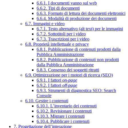
6.6.1. I documenti vanno sul web
6.6.2. Tipi di documenti
6.6.3. Formato di lettura dei documenti elettronici
6.6.4. Modalità di produzione dei documenti
6.7. Immagini e video
6.7.1. Testo alternativo (alt text) per le immagini
6.7.2. Sottotitoli per i video
6.7.3. Trascrizioni per i video
6.8. Proprietà intellettuale e privacy
6.8.1. Pubblicazione di contenuti prodotti dalla
Pubblica Amministrazione
6.8.2. Pubblicazione di contenuti non prodotti
dalla Pubblica Amministrazione
6.8.3. Consenso dei soggetti ritratti
6.9. Ottimizzazione per i motori di ricerca (SEO)
6.9.1. I fattori
on-page
6.9.2. I fattori
off-page
6.9.3. Strumenti di diagnostica SEO: Search
Console
6.10. Gestire i contenuti
6.10.1. L’inventario dei contenuti
6.10.2. Revisionare i contenuti
6.10.3. Migrare i contenuti
6.10.4. Pubblicare i contenuti
7. Progettazione dell’interazione