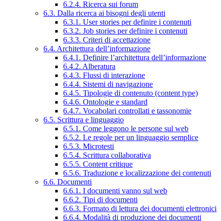
6.2.4. Ricerca sui forum
6.3. Dalla ricerca ai bisogni degli utenti
6.3.1. User stories per definire i contenuti
6.3.2. Job stories per definire i contenuti
6.3.3. Criteri di accettazione
6.4. Architettura dell’informazione
6.4.1. Definire l’architettura dell’informazione
6.4.2. Alberatura
6.4.3. Flussi di interazione
6.4.4. Sistemi di navigazione
6.4.5. Tipologie di contenuto (content type)
6.4.6. Ontologie e standard
6.4.7. Vocabolari controllati e tassonomie
6.5. Scrittura e linguaggio
6.5.1. Come leggono le persone sul web
6.5.2. Le regole per un linguaggio semplice
6.5.3. Microtesti
6.5.4. Scrittura collaborativa
6.5.5. Content critique
6.5.6. Traduzione e localizzazione dei contenuti
6.6. Documenti
6.6.1. I documenti vanno sul web
6.6.2. Tipi di documenti
6.6.3. Formato di lettura dei documenti elettronici
6.6.4. Modalità di produzione dei documenti