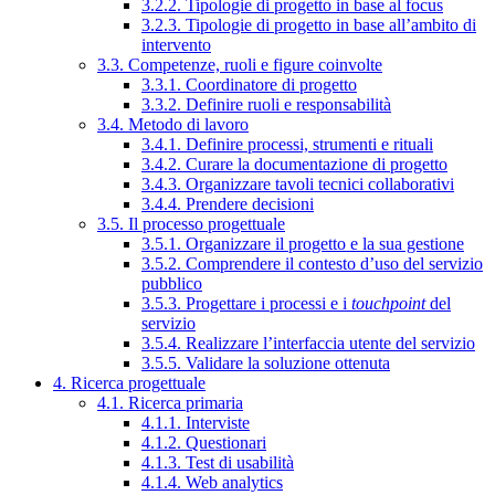
3.2.2. Tipologie di progetto in base al focus
3.2.3. Tipologie di progetto in base all’ambito di
intervento
3.3. Competenze, ruoli e figure coinvolte
3.3.1. Coordinatore di progetto
3.3.2. Definire ruoli e responsabilità
3.4. Metodo di lavoro
3.4.1. Definire processi, strumenti e rituali
3.4.2. Curare la documentazione di progetto
3.4.3. Organizzare tavoli tecnici collaborativi
3.4.4. Prendere decisioni
3.5. Il processo progettuale
3.5.1. Organizzare il progetto e la sua gestione
3.5.2. Comprendere il contesto d’uso del servizio
pubblico
3.5.3. Progettare i processi e i
touchpoint
del
servizio
3.5.4. Realizzare l’interfaccia utente del servizio
3.5.5. Validare la soluzione ottenuta
4. Ricerca progettuale
4.1. Ricerca primaria
4.1.1. Interviste
4.1.2. Questionari
4.1.3. Test di usabilità
4.1.4. Web analytics