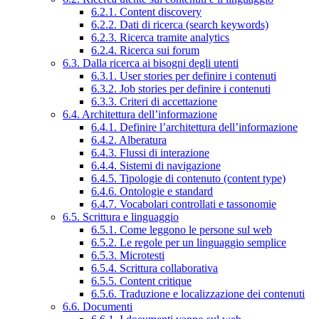
6.2.1. Content discovery
6.2.2. Dati di ricerca (search keywords)
6.2.3. Ricerca tramite analytics
6.2.4. Ricerca sui forum
6.3. Dalla ricerca ai bisogni degli utenti
6.3.1. User stories per definire i contenuti
6.3.2. Job stories per definire i contenuti
6.3.3. Criteri di accettazione
6.4. Architettura dell’informazione
6.4.1. Definire l’architettura dell’informazione
6.4.2. Alberatura
6.4.3. Flussi di interazione
6.4.4. Sistemi di navigazione
6.4.5. Tipologie di contenuto (content type)
6.4.6. Ontologie e standard
6.4.7. Vocabolari controllati e tassonomie
6.5. Scrittura e linguaggio
6.5.1. Come leggono le persone sul web
6.5.2. Le regole per un linguaggio semplice
6.5.3. Microtesti
6.5.4. Scrittura collaborativa
6.5.5. Content critique
6.5.6. Traduzione e localizzazione dei contenuti
6.6. Documenti