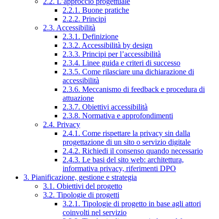
2.2. L’approccio progettuale
2.2.1. Buone pratiche
2.2.2. Principi
2.3. Accessibilità
2.3.1. Definizione
2.3.2. Accessibilità by design
2.3.3. Principi per l’accessibilità
2.3.4. Linee guida e criteri di successo
2.3.5. Come rilasciare una dichiarazione di
accessibilità
2.3.6. Meccanismo di feedback e procedura di
attuazione
2.3.7. Obiettivi accessibilità
2.3.8. Normativa e approfondimenti
2.4. Privacy
2.4.1. Come rispettare la privacy sin dalla
progettazione di un sito o servizio digitale
2.4.2. Richiedi il consenso quando necessario
2.4.3. Le basi del sito web: architettura,
informativa privacy, riferimenti DPO
3. Pianificazione, gestione e strategia
3.1. Obiettivi del progetto
3.2. Tipologie di progetti
3.2.1. Tipologie di progetto in base agli attori
coinvolti nel servizio