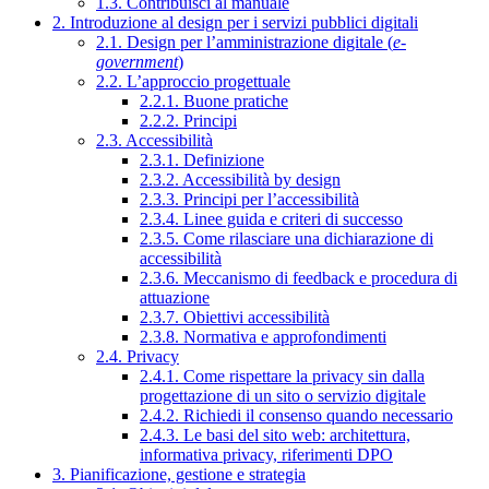
1.3. Contribuisci al manuale
2. Introduzione al design per i servizi pubblici digitali
2.1. Design per l’amministrazione digitale (
e-
government
)
2.2. L’approccio progettuale
2.2.1. Buone pratiche
2.2.2. Principi
2.3. Accessibilità
2.3.1. Definizione
2.3.2. Accessibilità by design
2.3.3. Principi per l’accessibilità
2.3.4. Linee guida e criteri di successo
2.3.5. Come rilasciare una dichiarazione di
accessibilità
2.3.6. Meccanismo di feedback e procedura di
attuazione
2.3.7. Obiettivi accessibilità
2.3.8. Normativa e approfondimenti
2.4. Privacy
2.4.1. Come rispettare la privacy sin dalla
progettazione di un sito o servizio digitale
2.4.2. Richiedi il consenso quando necessario
2.4.3. Le basi del sito web: architettura,
informativa privacy, riferimenti DPO
3. Pianificazione, gestione e strategia