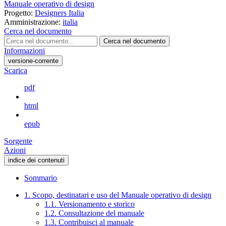
Manuale operativo di design
Progetto:
Designers Italia
Amministrazione:
italia
Cerca nel documento
Cerca nel documento
Informazioni
versione-corrente
Scarica
pdf
html
epub
Sorgente
Azioni
indice dei contenuti
Sommario
1. Scopo, destinatari e uso del Manuale operativo di design
1.1. Versionamento e storico
1.2. Consultazione del manuale
1.3. Contribuisci al manuale