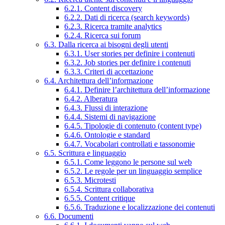
6.2.1. Content discovery
6.2.2. Dati di ricerca (search keywords)
6.2.3. Ricerca tramite analytics
6.2.4. Ricerca sui forum
6.3. Dalla ricerca ai bisogni degli utenti
6.3.1. User stories per definire i contenuti
6.3.2. Job stories per definire i contenuti
6.3.3. Criteri di accettazione
6.4. Architettura dell’informazione
6.4.1. Definire l’architettura dell’informazione
6.4.2. Alberatura
6.4.3. Flussi di interazione
6.4.4. Sistemi di navigazione
6.4.5. Tipologie di contenuto (content type)
6.4.6. Ontologie e standard
6.4.7. Vocabolari controllati e tassonomie
6.5. Scrittura e linguaggio
6.5.1. Come leggono le persone sul web
6.5.2. Le regole per un linguaggio semplice
6.5.3. Microtesti
6.5.4. Scrittura collaborativa
6.5.5. Content critique
6.5.6. Traduzione e localizzazione dei contenuti
6.6. Documenti