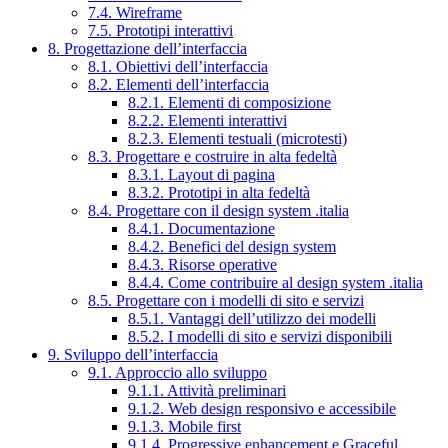
7.4. Wireframe
7.5. Prototipi interattivi
8. Progettazione dell’interfaccia
8.1. Obiettivi dell’interfaccia
8.2. Elementi dell’interfaccia
8.2.1. Elementi di composizione
8.2.2. Elementi interattivi
8.2.3. Elementi testuali (microtesti)
8.3. Progettare e costruire in alta fedeltà
8.3.1. Layout di pagina
8.3.2. Prototipi in alta fedeltà
8.4. Progettare con il design system .italia
8.4.1. Documentazione
8.4.2. Benefici del design system
8.4.3. Risorse operative
8.4.4. Come contribuire al design system .italia
8.5. Progettare con i modelli di sito e servizi
8.5.1. Vantaggi dell’utilizzo dei modelli
8.5.2. I modelli di sito e servizi disponibili
9. Sviluppo dell’interfaccia
9.1. Approccio allo sviluppo
9.1.1. Attività preliminari
9.1.2. Web design responsivo e accessibile
9.1.3. Mobile first
9.1.4. Progressive enhancement e Graceful