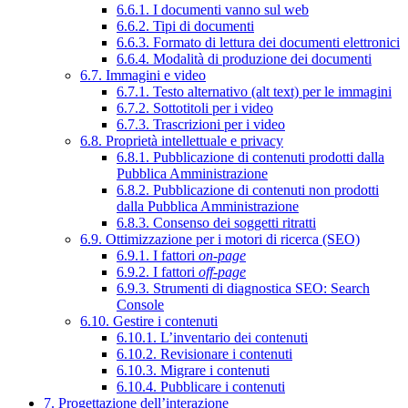
6.6.1. I documenti vanno sul web
6.6.2. Tipi di documenti
6.6.3. Formato di lettura dei documenti elettronici
6.6.4. Modalità di produzione dei documenti
6.7. Immagini e video
6.7.1. Testo alternativo (alt text) per le immagini
6.7.2. Sottotitoli per i video
6.7.3. Trascrizioni per i video
6.8. Proprietà intellettuale e privacy
6.8.1. Pubblicazione di contenuti prodotti dalla
Pubblica Amministrazione
6.8.2. Pubblicazione di contenuti non prodotti
dalla Pubblica Amministrazione
6.8.3. Consenso dei soggetti ritratti
6.9. Ottimizzazione per i motori di ricerca (SEO)
6.9.1. I fattori
on-page
6.9.2. I fattori
off-page
6.9.3. Strumenti di diagnostica SEO: Search
Console
6.10. Gestire i contenuti
6.10.1. L’inventario dei contenuti
6.10.2. Revisionare i contenuti
6.10.3. Migrare i contenuti
6.10.4. Pubblicare i contenuti
7. Progettazione dell’interazione