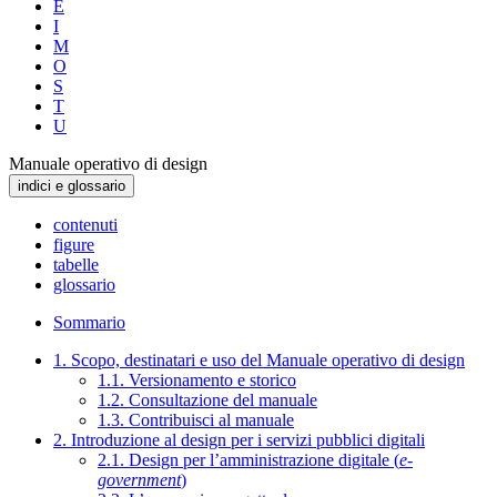
E
I
M
O
S
T
U
Manuale operativo di design
indici e glossario
contenuti
figure
tabelle
glossario
Sommario
1. Scopo, destinatari e uso del Manuale operativo di design
1.1. Versionamento e storico
1.2. Consultazione del manuale
1.3. Contribuisci al manuale
2. Introduzione al design per i servizi pubblici digitali
2.1. Design per l’amministrazione digitale (
e-
government
)