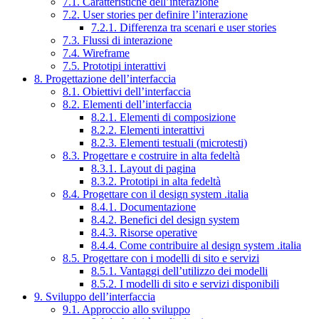
7.1. Caratteristiche dell’interazione
7.2. User stories per definire l’interazione
7.2.1. Differenza tra scenari e user stories
7.3. Flussi di interazione
7.4. Wireframe
7.5. Prototipi interattivi
8. Progettazione dell’interfaccia
8.1. Obiettivi dell’interfaccia
8.2. Elementi dell’interfaccia
8.2.1. Elementi di composizione
8.2.2. Elementi interattivi
8.2.3. Elementi testuali (microtesti)
8.3. Progettare e costruire in alta fedeltà
8.3.1. Layout di pagina
8.3.2. Prototipi in alta fedeltà
8.4. Progettare con il design system .italia
8.4.1. Documentazione
8.4.2. Benefici del design system
8.4.3. Risorse operative
8.4.4. Come contribuire al design system .italia
8.5. Progettare con i modelli di sito e servizi
8.5.1. Vantaggi dell’utilizzo dei modelli
8.5.2. I modelli di sito e servizi disponibili
9. Sviluppo dell’interfaccia
9.1. Approccio allo sviluppo