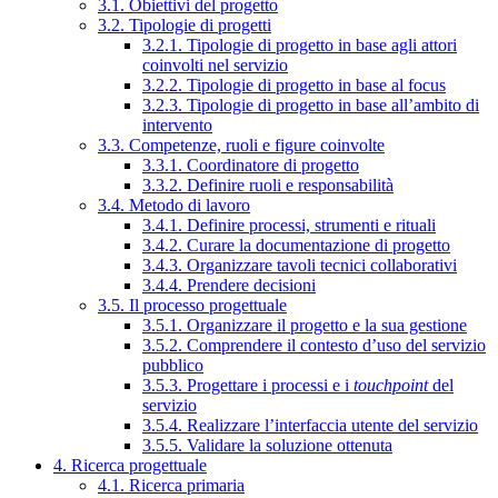
3.1. Obiettivi del progetto
3.2. Tipologie di progetti
3.2.1. Tipologie di progetto in base agli attori
coinvolti nel servizio
3.2.2. Tipologie di progetto in base al focus
3.2.3. Tipologie di progetto in base all’ambito di
intervento
3.3. Competenze, ruoli e figure coinvolte
3.3.1. Coordinatore di progetto
3.3.2. Definire ruoli e responsabilità
3.4. Metodo di lavoro
3.4.1. Definire processi, strumenti e rituali
3.4.2. Curare la documentazione di progetto
3.4.3. Organizzare tavoli tecnici collaborativi
3.4.4. Prendere decisioni
3.5. Il processo progettuale
3.5.1. Organizzare il progetto e la sua gestione
3.5.2. Comprendere il contesto d’uso del servizio
pubblico
3.5.3. Progettare i processi e i
touchpoint
del
servizio
3.5.4. Realizzare l’interfaccia utente del servizio
3.5.5. Validare la soluzione ottenuta
4. Ricerca progettuale
4.1. Ricerca primaria