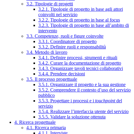
3.2. Tipologie di progetti
3.2.1. Tipologie di progetto in base agli attori
coinvolti nel servizio
3.2.2. Tipologie di progetto in base al focus
3.2.3. Tipologie di progetto in base all’ambito di
intervento
3.3. Competenze, ruoli e figure coinvolte
3.3.1. Coordinatore di progetto
3.3.2. Definire ruoli e responsabilità
3.4. Metodo di lavoro
3.4.1. Definire processi, strumenti e rituali
3.4.2. Curare la documentazione di progetto
3.4.3. Organizzare tavoli tecnici collaborativi
3.4.4. Prendere decisioni
3.5. Il processo progettuale
3.5.1. Organizzare il progetto e la sua gestione
3.5.2. Comprendere il contesto d’uso del servizio
pubblico
3.5.3. Progettare i processi e i
touchpoint
del
servizio
3.5.4. Realizzare l’interfaccia utente del servizio
3.5.5. Validare la soluzione ottenuta
4. Ricerca progettuale
4.1. Ricerca primaria
4.1.1. Interviste