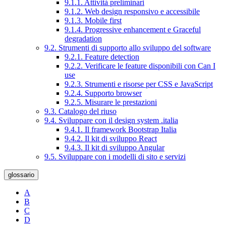
9.1.1. Attività preliminari
9.1.2. Web design responsivo e accessibile
9.1.3. Mobile first
9.1.4. Progressive enhancement e Graceful
degradation
9.2. Strumenti di supporto allo sviluppo del software
9.2.1. Feature detection
9.2.2. Verificare le feature disponibili con Can I
use
9.2.3. Strumenti e risorse per CSS e JavaScript
9.2.4. Supporto browser
9.2.5. Misurare le prestazioni
9.3. Catalogo del riuso
9.4. Sviluppare con il design system .italia
9.4.1. Il framework Bootstrap Italia
9.4.2. Il kit di sviluppo React
9.4.3. Il kit di sviluppo Angular
9.5. Sviluppare con i modelli di sito e servizi
glossario
A
B
C
D