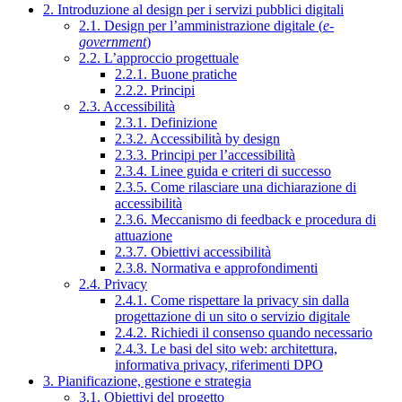
2. Introduzione al design per i servizi pubblici digitali
2.1. Design per l’amministrazione digitale (
e-
government
)
2.2. L’approccio progettuale
2.2.1. Buone pratiche
2.2.2. Principi
2.3. Accessibilità
2.3.1. Definizione
2.3.2. Accessibilità by design
2.3.3. Principi per l’accessibilità
2.3.4. Linee guida e criteri di successo
2.3.5. Come rilasciare una dichiarazione di
accessibilità
2.3.6. Meccanismo di feedback e procedura di
attuazione
2.3.7. Obiettivi accessibilità
2.3.8. Normativa e approfondimenti
2.4. Privacy
2.4.1. Come rispettare la privacy sin dalla
progettazione di un sito o servizio digitale
2.4.2. Richiedi il consenso quando necessario
2.4.3. Le basi del sito web: architettura,
informativa privacy, riferimenti DPO
3. Pianificazione, gestione e strategia
3.1. Obiettivi del progetto