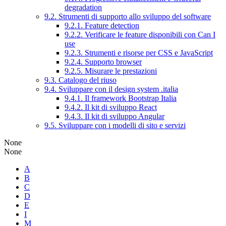
degradation
9.2. Strumenti di supporto allo sviluppo del software
9.2.1. Feature detection
9.2.2. Verificare le feature disponibili con Can I
use
9.2.3. Strumenti e risorse per CSS e JavaScript
9.2.4. Supporto browser
9.2.5. Misurare le prestazioni
9.3. Catalogo del riuso
9.4. Sviluppare con il design system .italia
9.4.1. Il framework Bootstrap Italia
9.4.2. Il kit di sviluppo React
9.4.3. Il kit di sviluppo Angular
9.5. Sviluppare con i modelli di sito e servizi
None
None
A
B
C
D
E
I
M