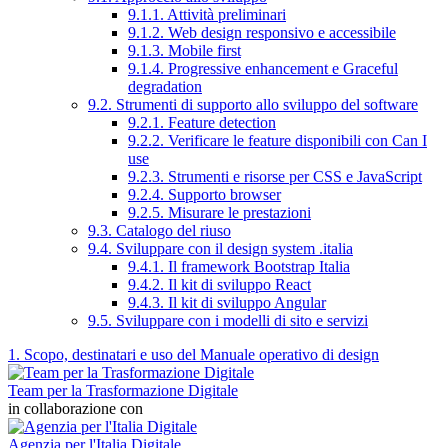
9.1.1. Attività preliminari
9.1.2. Web design responsivo e accessibile
9.1.3. Mobile first
9.1.4. Progressive enhancement e Graceful
degradation
9.2. Strumenti di supporto allo sviluppo del software
9.2.1. Feature detection
9.2.2. Verificare le feature disponibili con Can I
use
9.2.3. Strumenti e risorse per CSS e JavaScript
9.2.4. Supporto browser
9.2.5. Misurare le prestazioni
9.3. Catalogo del riuso
9.4. Sviluppare con il design system .italia
9.4.1. Il framework Bootstrap Italia
9.4.2. Il kit di sviluppo React
9.4.3. Il kit di sviluppo Angular
9.5. Sviluppare con i modelli di sito e servizi
1. Scopo, destinatari e uso del Manuale operativo di design
Team per la Trasformazione Digitale
in collaborazione con
Agenzia per l'Italia Digitale