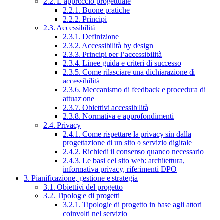
2.2. L’approccio progettuale
2.2.1. Buone pratiche
2.2.2. Principi
2.3. Accessibilità
2.3.1. Definizione
2.3.2. Accessibilità by design
2.3.3. Principi per l’accessibilità
2.3.4. Linee guida e criteri di successo
2.3.5. Come rilasciare una dichiarazione di
accessibilità
2.3.6. Meccanismo di feedback e procedura di
attuazione
2.3.7. Obiettivi accessibilità
2.3.8. Normativa e approfondimenti
2.4. Privacy
2.4.1. Come rispettare la privacy sin dalla
progettazione di un sito o servizio digitale
2.4.2. Richiedi il consenso quando necessario
2.4.3. Le basi del sito web: architettura,
informativa privacy, riferimenti DPO
3. Pianificazione, gestione e strategia
3.1. Obiettivi del progetto
3.2. Tipologie di progetti
3.2.1. Tipologie di progetto in base agli attori
coinvolti nel servizio