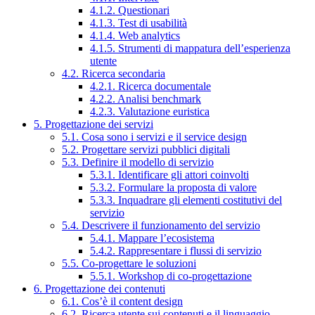
4.1.2. Questionari
4.1.3. Test di usabilità
4.1.4. Web analytics
4.1.5. Strumenti di mappatura dell’esperienza
utente
4.2. Ricerca secondaria
4.2.1. Ricerca documentale
4.2.2. Analisi benchmark
4.2.3. Valutazione euristica
5. Progettazione dei servizi
5.1. Cosa sono i servizi e il service design
5.2. Progettare servizi pubblici digitali
5.3. Definire il modello di servizio
5.3.1. Identificare gli attori coinvolti
5.3.2. Formulare la proposta di valore
5.3.3. Inquadrare gli elementi costitutivi del
servizio
5.4. Descrivere il funzionamento del servizio
5.4.1. Mappare l’ecosistema
5.4.2. Rappresentare i flussi di servizio
5.5. Co-progettare le soluzioni
5.5.1. Workshop di co-progettazione
6. Progettazione dei contenuti
6.1. Cos’è il content design
6.2. Ricerca utente sui contenuti e il linguaggio