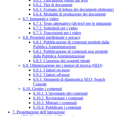
6.6.1. I documenti vanno sul web
6.6.2. Tipi di documenti
6.6.3. Formato di lettura dei documenti elettronici
6.6.4. Modalità di produzione dei documenti
6.7. Immagini e video
6.7.1. Testo alternativo (alt text) per le immagini
6.7.2. Sottotitoli per i video
6.7.3. Trascrizioni per i video
6.8. Proprietà intellettuale e privacy
6.8.1. Pubblicazione di contenuti prodotti dalla
Pubblica Amministrazione
6.8.2. Pubblicazione di contenuti non prodotti
dalla Pubblica Amministrazione
6.8.3. Consenso dei soggetti ritratti
6.9. Ottimizzazione per i motori di ricerca (SEO)
6.9.1. I fattori
on-page
6.9.2. I fattori
off-page
6.9.3. Strumenti di diagnostica SEO: Search
Console
6.10. Gestire i contenuti
6.10.1. L’inventario dei contenuti
6.10.2. Revisionare i contenuti
6.10.3. Migrare i contenuti
6.10.4. Pubblicare i contenuti
7. Progettazione dell’interazione