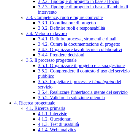
3.2.2. Tipologie di progetto in base al focus
3.2.3. Tipologie di progetto in base all’ambito di
intervento
3.3. Competenze, ruoli e figure coinvolte
3.3.1. Coordinatore di progetto
3.3.2. Definire ruoli e responsabilità
3.4. Metodo di lavoro
3.4.1. Definire processi, strumenti e rituali
3.4.2. Curare la documentazione di progetto
3.4.3. Organizzare tavoli tecnici collaborativi
3.4.4. Prendere decisioni
3.5. Il processo progettuale
3.5.1. Organizzare il progetto e la sua gestione
3.5.2. Comprendere il contesto d’uso del servizio
pubblico
3.5.3. Progettare i processi e i
touchpoint
del
servizio
3.5.4. Realizzare l’interfaccia utente del servizio
3.5.5. Validare la soluzione ottenuta
4. Ricerca progettuale
4.1. Ricerca primaria
4.1.1. Interviste
4.1.2. Questionari
4.1.3. Test di usabilità
4.1.4. Web analytics