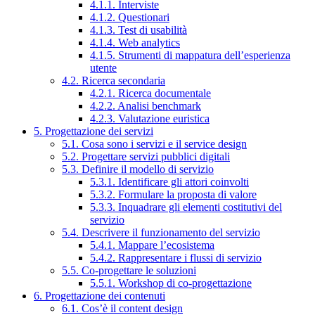
4.1.1. Interviste
4.1.2. Questionari
4.1.3. Test di usabilità
4.1.4. Web analytics
4.1.5. Strumenti di mappatura dell’esperienza
utente
4.2. Ricerca secondaria
4.2.1. Ricerca documentale
4.2.2. Analisi benchmark
4.2.3. Valutazione euristica
5. Progettazione dei servizi
5.1. Cosa sono i servizi e il service design
5.2. Progettare servizi pubblici digitali
5.3. Definire il modello di servizio
5.3.1. Identificare gli attori coinvolti
5.3.2. Formulare la proposta di valore
5.3.3. Inquadrare gli elementi costitutivi del
servizio
5.4. Descrivere il funzionamento del servizio
5.4.1. Mappare l’ecosistema
5.4.2. Rappresentare i flussi di servizio
5.5. Co-progettare le soluzioni
5.5.1. Workshop di co-progettazione
6. Progettazione dei contenuti
6.1. Cos’è il content design