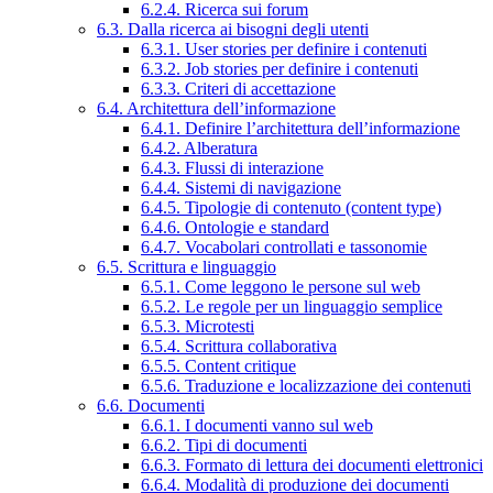
6.2.4. Ricerca sui forum
6.3. Dalla ricerca ai bisogni degli utenti
6.3.1. User stories per definire i contenuti
6.3.2. Job stories per definire i contenuti
6.3.3. Criteri di accettazione
6.4. Architettura dell’informazione
6.4.1. Definire l’architettura dell’informazione
6.4.2. Alberatura
6.4.3. Flussi di interazione
6.4.4. Sistemi di navigazione
6.4.5. Tipologie di contenuto (content type)
6.4.6. Ontologie e standard
6.4.7. Vocabolari controllati e tassonomie
6.5. Scrittura e linguaggio
6.5.1. Come leggono le persone sul web
6.5.2. Le regole per un linguaggio semplice
6.5.3. Microtesti
6.5.4. Scrittura collaborativa
6.5.5. Content critique
6.5.6. Traduzione e localizzazione dei contenuti
6.6. Documenti
6.6.1. I documenti vanno sul web
6.6.2. Tipi di documenti
6.6.3. Formato di lettura dei documenti elettronici
6.6.4. Modalità di produzione dei documenti