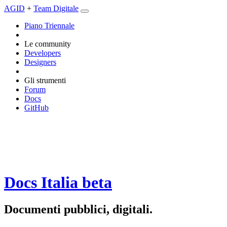
AGID
+
Team Digitale
Piano Triennale
Le community
Developers
Designers
Gli strumenti
Forum
Docs
GitHub
Docs Italia
beta
Documenti pubblici, digitali.