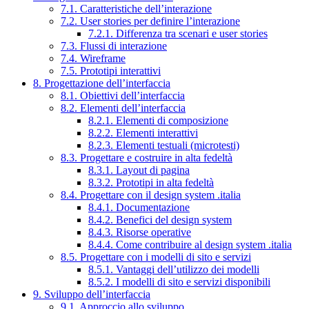
7.1. Caratteristiche dell’interazione
7.2. User stories per definire l’interazione
7.2.1. Differenza tra scenari e user stories
7.3. Flussi di interazione
7.4. Wireframe
7.5. Prototipi interattivi
8. Progettazione dell’interfaccia
8.1. Obiettivi dell’interfaccia
8.2. Elementi dell’interfaccia
8.2.1. Elementi di composizione
8.2.2. Elementi interattivi
8.2.3. Elementi testuali (microtesti)
8.3. Progettare e costruire in alta fedeltà
8.3.1. Layout di pagina
8.3.2. Prototipi in alta fedeltà
8.4. Progettare con il design system .italia
8.4.1. Documentazione
8.4.2. Benefici del design system
8.4.3. Risorse operative
8.4.4. Come contribuire al design system .italia
8.5. Progettare con i modelli di sito e servizi
8.5.1. Vantaggi dell’utilizzo dei modelli
8.5.2. I modelli di sito e servizi disponibili
9. Sviluppo dell’interfaccia
9.1. Approccio allo sviluppo