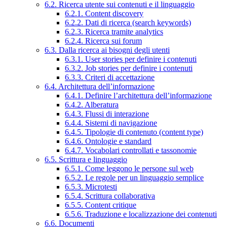
6.2. Ricerca utente sui contenuti e il linguaggio
6.2.1. Content discovery
6.2.2. Dati di ricerca (search keywords)
6.2.3. Ricerca tramite analytics
6.2.4. Ricerca sui forum
6.3. Dalla ricerca ai bisogni degli utenti
6.3.1. User stories per definire i contenuti
6.3.2. Job stories per definire i contenuti
6.3.3. Criteri di accettazione
6.4. Architettura dell’informazione
6.4.1. Definire l’architettura dell’informazione
6.4.2. Alberatura
6.4.3. Flussi di interazione
6.4.4. Sistemi di navigazione
6.4.5. Tipologie di contenuto (content type)
6.4.6. Ontologie e standard
6.4.7. Vocabolari controllati e tassonomie
6.5. Scrittura e linguaggio
6.5.1. Come leggono le persone sul web
6.5.2. Le regole per un linguaggio semplice
6.5.3. Microtesti
6.5.4. Scrittura collaborativa
6.5.5. Content critique
6.5.6. Traduzione e localizzazione dei contenuti
6.6. Documenti