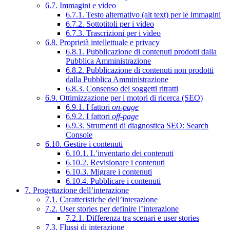
6.7. Immagini e video
6.7.1. Testo alternativo (alt text) per le immagini
6.7.2. Sottotitoli per i video
6.7.3. Trascrizioni per i video
6.8. Proprietà intellettuale e privacy
6.8.1. Pubblicazione di contenuti prodotti dalla
Pubblica Amministrazione
6.8.2. Pubblicazione di contenuti non prodotti
dalla Pubblica Amministrazione
6.8.3. Consenso dei soggetti ritratti
6.9. Ottimizzazione per i motori di ricerca (SEO)
6.9.1. I fattori
on-page
6.9.2. I fattori
off-page
6.9.3. Strumenti di diagnostica SEO: Search
Console
6.10. Gestire i contenuti
6.10.1. L’inventario dei contenuti
6.10.2. Revisionare i contenuti
6.10.3. Migrare i contenuti
6.10.4. Pubblicare i contenuti
7. Progettazione dell’interazione
7.1. Caratteristiche dell’interazione
7.2. User stories per definire l’interazione
7.2.1. Differenza tra scenari e user stories
7.3. Flussi di interazione