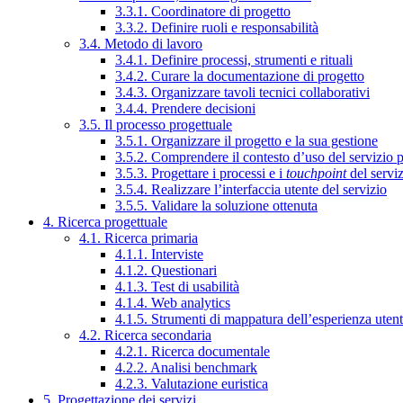
3.3.1. Coordinatore di progetto
3.3.2. Definire ruoli e responsabilità
3.4. Metodo di lavoro
3.4.1. Definire processi, strumenti e rituali
3.4.2. Curare la documentazione di progetto
3.4.3. Organizzare tavoli tecnici collaborativi
3.4.4. Prendere decisioni
3.5. Il processo progettuale
3.5.1. Organizzare il progetto e la sua gestione
3.5.2. Comprendere il contesto d’uso del servizio 
3.5.3. Progettare i processi e i
touchpoint
del servi
3.5.4. Realizzare l’interfaccia utente del servizio
3.5.5. Validare la soluzione ottenuta
4. Ricerca progettuale
4.1. Ricerca primaria
4.1.1. Interviste
4.1.2. Questionari
4.1.3. Test di usabilità
4.1.4. Web analytics
4.1.5. Strumenti di mappatura dell’esperienza uten
4.2. Ricerca secondaria
4.2.1. Ricerca documentale
4.2.2. Analisi benchmark
4.2.3. Valutazione euristica
5. Progettazione dei servizi