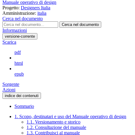
Manuale operativo di design
Progetto:
Designers Italia
Amministrazione:
italia
Cerca nel documento
Cerca nel documento
Informazioni
versione-corrente
Scarica
pdf
html
epub
Sorgente
Azioni
indice dei contenuti
Sommario
1. Scopo, destinatari e uso del Manuale operativo di design
1.1. Versionamento e storico
1.2. Consultazione del manuale
1.3. Contribuisci al manuale