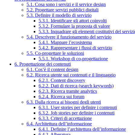
5.1. Cosa sono i servizi e il service design
5.2. Progettare servizi pubblici digitali
5.3. Definire il modello di servizio
5.3.1. Identificare gli attori coinvolti
5.3.2. Formulare la proposta di valore
5.3.3. Inquadrare gli elementi costitutivi del serviz
5.4. Descrivere il funzionamento del servizio
5.4.1. Mappare l’ecosistema
5.4.2. Rappresentare i flussi di servizio
5.5. Co-progettare le soluzioni
5.5.1. Workshop di co-progettazione
6. Progettazione dei contenuti
6.1. Cos’è il content design
6.2. Ricerca utente sui contenuti e il linguaggio
6.2.1. Content discovery
6.2.2. Dati di ricerca (search keywords)
6.2.3. Ricerca tramite analytics
6.2.4. Ricerca sui forum
6.3. Dalla ricerca ai bisogni degli utenti
6.3.1. User stories per definire i contenuti
6.3.2. Job stories per definire i contenuti
6.3.3. Criteri di accettazione
6.4. Architettura dell’informazione
6.4.1. Definire l’architettura dell’informazione
6.4.2. Alberatura