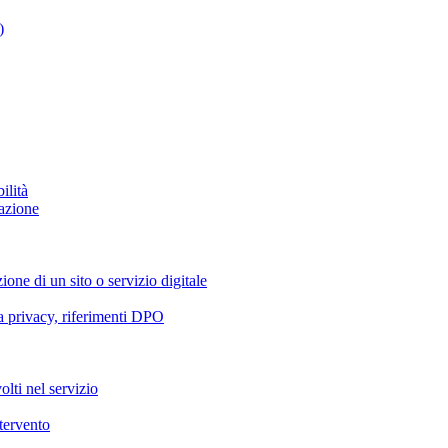
)
ilità
azione
ione di un sito o servizio digitale
va privacy, riferimenti DPO
olti nel servizio
ntervento