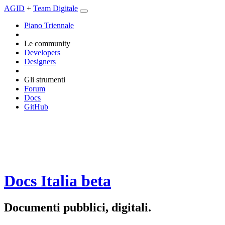
AGID
+
Team Digitale
Piano Triennale
Le community
Developers
Designers
Gli strumenti
Forum
Docs
GitHub
Docs Italia
beta
Documenti pubblici, digitali.