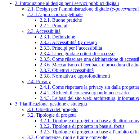
2. Introduzione al design per i servizi pubblici digitali
2.1. Design per l’amministrazione digitale (
e-government
2.2. L’approccio progettuale
2.2.1. Buone pratiche
2.2.2. Principi
2.3. Accessibilità
2.3.1. Definizione
2.3.2. Accessibilità by design
2.3.3. Principi per l’accessibilità
2.3.4. Linee guida e criteri di successo
2.3.5. Come rilasciare una dichiarazione di accessib
2.3.6. Meccanismo di feedback e procedura di attu
2.3.7. Obiettivi accessibilità
2.3.8. Normativa e approfondimenti
2.4. Privacy
2.4.1. Come rispettare la privacy sin dalla progettaz
2.4.2. Richiedi il consenso quando necessario
2.4.3. Le basi del sito web: architettura, informati
3. Pianificazione, gestione e strategia
3.1. Obiettivi del progetto
3.2. Tipologie di progetti
3.2.1. Tipologie di progetto in base agli attori coinv
3.2.2. Tipologie di progetto in base al focus
3.2.3. Tipologie di progetto in base all’ambito di i
3.3. Competenze, ruoli e figure coinvolte