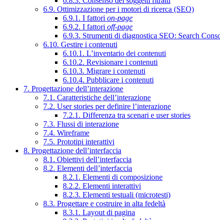
6.8.3. Consenso dei soggetti ritratti
6.9. Ottimizzazione per i motori di ricerca (SEO)
6.9.1. I fattori
on-page
6.9.2. I fattori
off-page
6.9.3. Strumenti di diagnostica SEO: Search Cons
6.10. Gestire i contenuti
6.10.1. L’inventario dei contenuti
6.10.2. Revisionare i contenuti
6.10.3. Migrare i contenuti
6.10.4. Pubblicare i contenuti
7. Progettazione dell’interazione
7.1. Caratteristiche dell’interazione
7.2. User stories per definire l’interazione
7.2.1. Differenza tra scenari e user stories
7.3. Flussi di interazione
7.4. Wireframe
7.5. Prototipi interattivi
8. Progettazione dell’interfaccia
8.1. Obiettivi dell’interfaccia
8.2. Elementi dell’interfaccia
8.2.1. Elementi di composizione
8.2.2. Elementi interattivi
8.2.3. Elementi testuali (microtesti)
8.3. Progettare e costruire in alta fedeltà
8.3.1. Layout di pagina