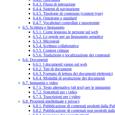
6.4.3. Flussi di interazione
6.4.4. Sistemi di navigazione
6.4.5. Tipologie di contenuto (content type)
6.4.6. Ontologie e standard
6.4.7. Vocabolari controllati e tassonomie
6.5. Scrittura e linguaggio
6.5.1. Come leggono le persone sul web
6.5.2. Le regole per un linguaggio semplice
6.5.3. Microtesti
6.5.4. Scrittura collaborativa
6.5.5. Content critique
6.5.6. Traduzione e localizzazione dei contenuti
6.6. Documenti
6.6.1. I documenti vanno sul web
6.6.2. Tipi di documenti
6.6.3. Formato di lettura dei documenti elettronici
6.6.4. Modalità di produzione dei documenti
6.7. Immagini e video
6.7.1. Testo alternativo (alt text) per le immagini
6.7.2. Sottotitoli per i video
6.7.3. Trascrizioni per i video
6.8. Proprietà intellettuale e privacy
6.8.1. Pubblicazione di contenuti prodotti dalla P
6.8.2. Pubblicazione di contenuti non prodotti dal