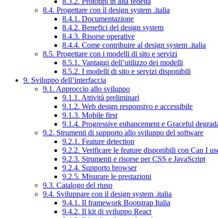
8.3.2. Prototipi in alta fedeltà
8.4. Progettare con il design system .italia
8.4.1. Documentazione
8.4.2. Benefici del design system
8.4.3. Risorse operative
8.4.4. Come contribuire al design system .italia
8.5. Progettare con i modelli di sito e servizi
8.5.1. Vantaggi dell’utilizzo dei modelli
8.5.2. I modelli di sito e servizi disponibili
9. Sviluppo dell’interfaccia
9.1. Approccio allo sviluppo
9.1.1. Attività preliminari
9.1.2. Web design responsivo e accessibile
9.1.3. Mobile first
9.1.4. Progressive enhancement e Graceful degrad
9.2. Strumenti di supporto allo sviluppo del software
9.2.1. Feature detection
9.2.2. Verificare le feature disponibili con Can I us
9.2.3. Strumenti e risorse per CSS e JavaScript
9.2.4. Supporto browser
9.2.5. Misurare le prestazioni
9.3. Catalogo del riuso
9.4. Sviluppare con il design system .italia
9.4.1. Il framework Bootstrap Italia
9.4.2. Il kit di sviluppo React