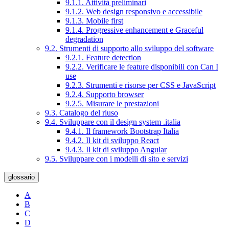
9.1.1. Attività preliminari
9.1.2. Web design responsivo e accessibile
9.1.3. Mobile first
9.1.4. Progressive enhancement e Graceful
degradation
9.2. Strumenti di supporto allo sviluppo del software
9.2.1. Feature detection
9.2.2. Verificare le feature disponibili con Can I
use
9.2.3. Strumenti e risorse per CSS e JavaScript
9.2.4. Supporto browser
9.2.5. Misurare le prestazioni
9.3. Catalogo del riuso
9.4. Sviluppare con il design system .italia
9.4.1. Il framework Bootstrap Italia
9.4.2. Il kit di sviluppo React
9.4.3. Il kit di sviluppo Angular
9.5. Sviluppare con i modelli di sito e servizi
glossario
A
B
C
D