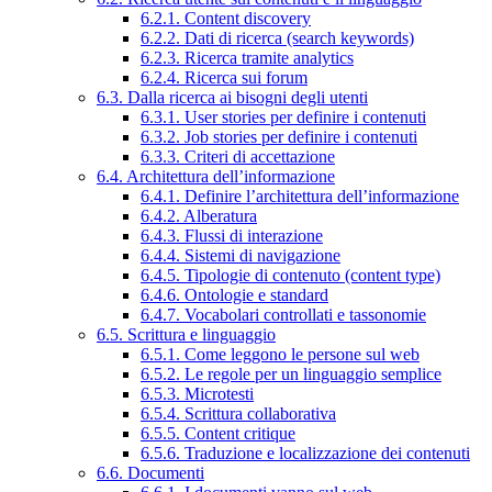
6.2.1. Content discovery
6.2.2. Dati di ricerca (search keywords)
6.2.3. Ricerca tramite analytics
6.2.4. Ricerca sui forum
6.3. Dalla ricerca ai bisogni degli utenti
6.3.1. User stories per definire i contenuti
6.3.2. Job stories per definire i contenuti
6.3.3. Criteri di accettazione
6.4. Architettura dell’informazione
6.4.1. Definire l’architettura dell’informazione
6.4.2. Alberatura
6.4.3. Flussi di interazione
6.4.4. Sistemi di navigazione
6.4.5. Tipologie di contenuto (content type)
6.4.6. Ontologie e standard
6.4.7. Vocabolari controllati e tassonomie
6.5. Scrittura e linguaggio
6.5.1. Come leggono le persone sul web
6.5.2. Le regole per un linguaggio semplice
6.5.3. Microtesti
6.5.4. Scrittura collaborativa
6.5.5. Content critique
6.5.6. Traduzione e localizzazione dei contenuti
6.6. Documenti