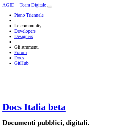
AGID
+
Team Digitale
Piano Triennale
Le community
Developers
Designers
Gli strumenti
Forum
Docs
GitHub
Docs Italia
beta
Documenti pubblici, digitali.