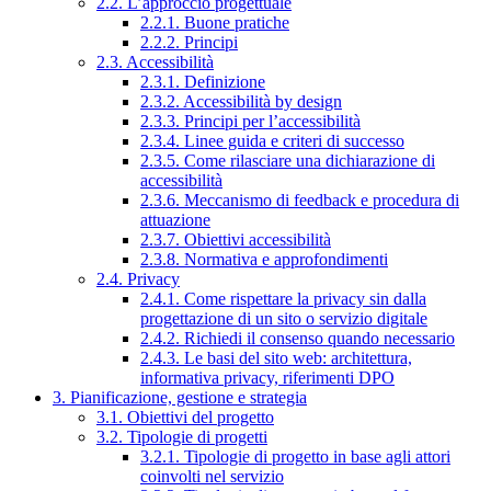
2.2. L’approccio progettuale
2.2.1. Buone pratiche
2.2.2. Principi
2.3. Accessibilità
2.3.1. Definizione
2.3.2. Accessibilità by design
2.3.3. Principi per l’accessibilità
2.3.4. Linee guida e criteri di successo
2.3.5. Come rilasciare una dichiarazione di
accessibilità
2.3.6. Meccanismo di feedback e procedura di
attuazione
2.3.7. Obiettivi accessibilità
2.3.8. Normativa e approfondimenti
2.4. Privacy
2.4.1. Come rispettare la privacy sin dalla
progettazione di un sito o servizio digitale
2.4.2. Richiedi il consenso quando necessario
2.4.3. Le basi del sito web: architettura,
informativa privacy, riferimenti DPO
3. Pianificazione, gestione e strategia
3.1. Obiettivi del progetto
3.2. Tipologie di progetti
3.2.1. Tipologie di progetto in base agli attori
coinvolti nel servizio