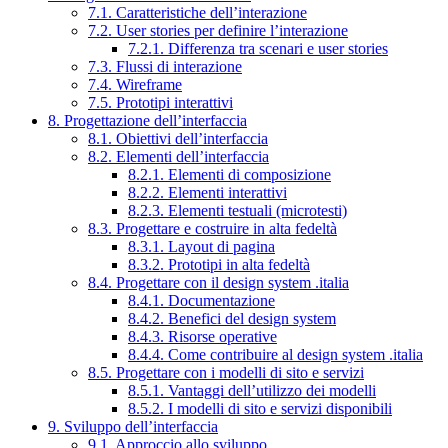
7.1. Caratteristiche dell’interazione
7.2. User stories per definire l’interazione
7.2.1. Differenza tra scenari e user stories
7.3. Flussi di interazione
7.4. Wireframe
7.5. Prototipi interattivi
8. Progettazione dell’interfaccia
8.1. Obiettivi dell’interfaccia
8.2. Elementi dell’interfaccia
8.2.1. Elementi di composizione
8.2.2. Elementi interattivi
8.2.3. Elementi testuali (microtesti)
8.3. Progettare e costruire in alta fedeltà
8.3.1. Layout di pagina
8.3.2. Prototipi in alta fedeltà
8.4. Progettare con il design system .italia
8.4.1. Documentazione
8.4.2. Benefici del design system
8.4.3. Risorse operative
8.4.4. Come contribuire al design system .italia
8.5. Progettare con i modelli di sito e servizi
8.5.1. Vantaggi dell’utilizzo dei modelli
8.5.2. I modelli di sito e servizi disponibili
9. Sviluppo dell’interfaccia
9.1. Approccio allo sviluppo