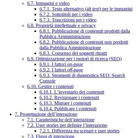
6.7. Immagini e video
6.7.1. Testo alternativo (alt text) per le immagini
6.7.2. Sottotitoli per i video
6.7.3. Trascrizioni per i video
6.8. Proprietà intellettuale e privacy
6.8.1. Pubblicazione di contenuti prodotti dalla
Pubblica Amministrazione
6.8.2. Pubblicazione di contenuti non prodotti
dalla Pubblica Amministrazione
6.8.3. Consenso dei soggetti ritratti
6.9. Ottimizzazione per i motori di ricerca (SEO)
6.9.1. I fattori
on-page
6.9.2. I fattori
off-page
6.9.3. Strumenti di diagnostica SEO: Search
Console
6.10. Gestire i contenuti
6.10.1. L’inventario dei contenuti
6.10.2. Revisionare i contenuti
6.10.3. Migrare i contenuti
6.10.4. Pubblicare i contenuti
7. Progettazione dell’interazione
7.1. Caratteristiche dell’interazione
7.2. User stories per definire l’interazione
7.2.1. Differenza tra scenari e user stories
7.3. Flussi di interazione