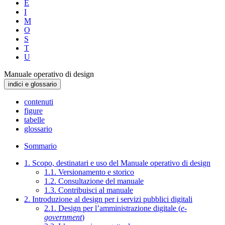
E
I
M
O
S
T
U
Manuale operativo di design
indici e glossario
contenuti
figure
tabelle
glossario
Sommario
1. Scopo, destinatari e uso del Manuale operativo di design
1.1. Versionamento e storico
1.2. Consultazione del manuale
1.3. Contribuisci al manuale
2. Introduzione al design per i servizi pubblici digitali
2.1. Design per l’amministrazione digitale (
e-
government
)