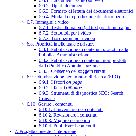
6.6.1. I documenti vanno sul web
6.6.2. Tipi di documenti
6.6.3. Formato di lettura dei documenti elettronici
6.6.4. Modalità di produzione dei documenti
6.7. Immagini e video
6.7.1. Testo alternativo (alt text) per le immagini
6.7.2. Sottotitoli per i video
6.7.3. Trascrizioni per i video
6.8. Proprietà intellettuale e privacy
6.8.1. Pubblicazione di contenuti prodotti dalla
Pubblica Amministrazione
6.8.2. Pubblicazione di contenuti non prodotti
dalla Pubblica Amministrazione
6.8.3. Consenso dei soggetti ritratti
6.9. Ottimizzazione per i motori di ricerca (SEO)
6.9.1. I fattori
on-page
6.9.2. I fattori
off-page
6.9.3. Strumenti di diagnostica SEO: Search
Console
6.10. Gestire i contenuti
6.10.1. L’inventario dei contenuti
6.10.2. Revisionare i contenuti
6.10.3. Migrare i contenuti
6.10.4. Pubblicare i contenuti
7. Progettazione dell’interazione