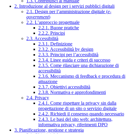
1.3. Contribuisci al manuale
2. Introduzione al design per i servizi pubblici digitali
2.1. Design per l’amministrazione digitale (
e-
government
)
2.2. L’approccio progettuale
2.2.1. Buone pratiche
2.2.2. Principi
2.3. Accessibilità
2.3.1. Definizione
2.3.2. Accessibilità by design
2.3.3. Principi per l’accessibilità
2.3.4. Linee guida e criteri di successo
2.3.5. Come rilasciare una dichiarazione di
accessibilità
2.3.6. Meccanismo di feedback e procedura di
attuazione
2.3.7. Obiettivi accessibilità
2.3.8. Normativa e approfondimenti
2.4. Privacy
2.4.1. Come rispettare la privacy sin dalla
progettazione di un sito o servizio digitale
2.4.2. Richiedi il consenso quando necessario
2.4.3. Le basi del sito web: architettura,
informativa privacy, riferimenti DPO
3. Pianificazione, gestione e strategia