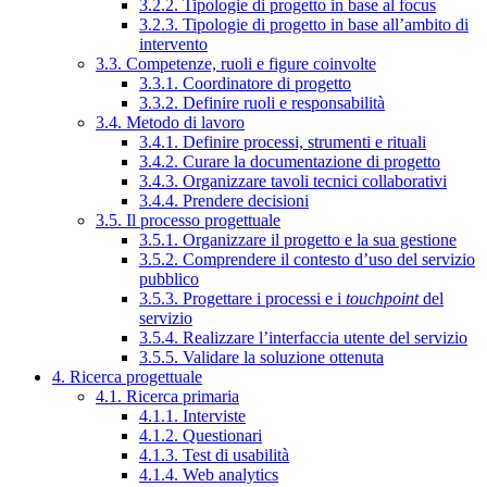
3.2.2. Tipologie di progetto in base al focus
3.2.3. Tipologie di progetto in base all’ambito di
intervento
3.3. Competenze, ruoli e figure coinvolte
3.3.1. Coordinatore di progetto
3.3.2. Definire ruoli e responsabilità
3.4. Metodo di lavoro
3.4.1. Definire processi, strumenti e rituali
3.4.2. Curare la documentazione di progetto
3.4.3. Organizzare tavoli tecnici collaborativi
3.4.4. Prendere decisioni
3.5. Il processo progettuale
3.5.1. Organizzare il progetto e la sua gestione
3.5.2. Comprendere il contesto d’uso del servizio
pubblico
3.5.3. Progettare i processi e i
touchpoint
del
servizio
3.5.4. Realizzare l’interfaccia utente del servizio
3.5.5. Validare la soluzione ottenuta
4. Ricerca progettuale
4.1. Ricerca primaria
4.1.1. Interviste
4.1.2. Questionari
4.1.3. Test di usabilità
4.1.4. Web analytics