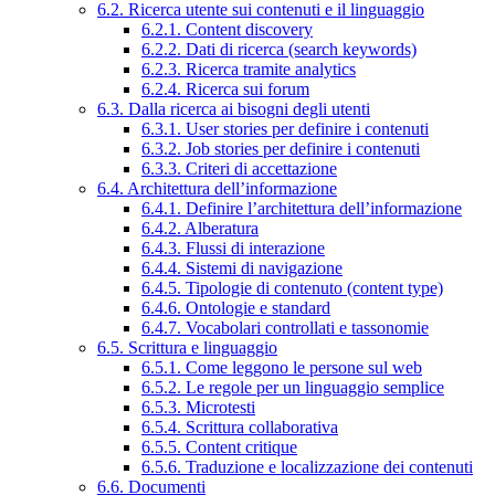
6.2. Ricerca utente sui contenuti e il linguaggio
6.2.1. Content discovery
6.2.2. Dati di ricerca (search keywords)
6.2.3. Ricerca tramite analytics
6.2.4. Ricerca sui forum
6.3. Dalla ricerca ai bisogni degli utenti
6.3.1. User stories per definire i contenuti
6.3.2. Job stories per definire i contenuti
6.3.3. Criteri di accettazione
6.4. Architettura dell’informazione
6.4.1. Definire l’architettura dell’informazione
6.4.2. Alberatura
6.4.3. Flussi di interazione
6.4.4. Sistemi di navigazione
6.4.5. Tipologie di contenuto (content type)
6.4.6. Ontologie e standard
6.4.7. Vocabolari controllati e tassonomie
6.5. Scrittura e linguaggio
6.5.1. Come leggono le persone sul web
6.5.2. Le regole per un linguaggio semplice
6.5.3. Microtesti
6.5.4. Scrittura collaborativa
6.5.5. Content critique
6.5.6. Traduzione e localizzazione dei contenuti
6.6. Documenti