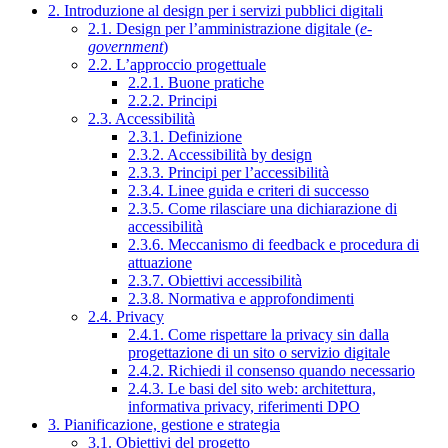
2. Introduzione al design per i servizi pubblici digitali
2.1. Design per l’amministrazione digitale (
e-
government
)
2.2. L’approccio progettuale
2.2.1. Buone pratiche
2.2.2. Principi
2.3. Accessibilità
2.3.1. Definizione
2.3.2. Accessibilità by design
2.3.3. Principi per l’accessibilità
2.3.4. Linee guida e criteri di successo
2.3.5. Come rilasciare una dichiarazione di
accessibilità
2.3.6. Meccanismo di feedback e procedura di
attuazione
2.3.7. Obiettivi accessibilità
2.3.8. Normativa e approfondimenti
2.4. Privacy
2.4.1. Come rispettare la privacy sin dalla
progettazione di un sito o servizio digitale
2.4.2. Richiedi il consenso quando necessario
2.4.3. Le basi del sito web: architettura,
informativa privacy, riferimenti DPO
3. Pianificazione, gestione e strategia
3.1. Obiettivi del progetto