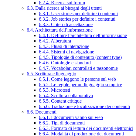
6.2.4. Ricerca sui forum
6.3. Dalla ricerca ai bisogni degli utenti
6.3.1. User stories per definire i contenuti
6.3.2. Job stories per definire i contenuti
6.3.3. Criteri di accettazione
6.4. Architettura dell’informazione
6.4.1. Definire l’architettura dell’informazione
6.4.2. Alberatura
6.4.3. Flussi di interazione
6.4.4. Sistemi di navigazione
6.4.5. Tipologie di contenuto (content type)
6.4.6. Ontologie e standard
6.4.7. Vocabolari controllati e tassonomie
6.5. Scrittura e linguaggio
6.5.1. Come leggono le persone sul web
6.5.2. Le regole per un linguaggio semplice
6.5.3. Microtesti
6.5.4. Scrittura collaborativa
6.5.5. Content critique
6.5.6. Traduzione e localizzazione dei contenuti
6.6. Documenti
6.6.1. I documenti vanno sul web
6.6.2. Tipi di documenti
6.6.3. Formato di lettura dei documenti elettronici
6.6.4. Modalità di produzione dei documenti