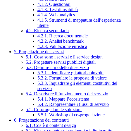
4.1.2. Questionari
4.1.3. Test di usabilità
4.1.4. Web analytics
4.1.5. Strumenti di mappatura dell’esperienza
utente
4.2. Ricerca secondaria
4.2.1. Ricerca documentale
4.2.2. Analisi benchmark
4.2.3. Valutazione euristica
5. Progettazione dei servizi
5.1. Cosa sono i servizi e il service design
5.2. Progettare servizi pubblici digitali
5.3. Definire il modello di servizio
5.3.1. Identificare gli attori coinvolti
5.3.2. Formulare la proposta di valore
5.3.3. Inquadrare gli elementi costitutivi del
servizio
5.4. Descrivere il funzionamento del servizio
5.4.1. Mappare l’ecosistema
5.4.2. Rappresentare i flussi di servizio
5.5. Co-progettare le soluzioni
5.5.1. Workshop di co-progettazione
6. Progettazione dei contenuti
6.1. Cos’è il content design
6.2. Ricerca utente sui contenuti e il linguaggio