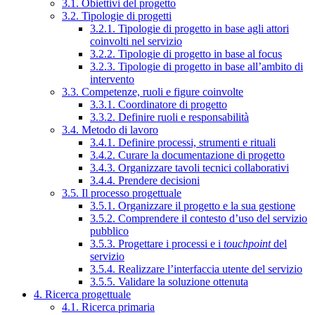
3.1. Obiettivi del progetto
3.2. Tipologie di progetti
3.2.1. Tipologie di progetto in base agli attori
coinvolti nel servizio
3.2.2. Tipologie di progetto in base al focus
3.2.3. Tipologie di progetto in base all’ambito di
intervento
3.3. Competenze, ruoli e figure coinvolte
3.3.1. Coordinatore di progetto
3.3.2. Definire ruoli e responsabilità
3.4. Metodo di lavoro
3.4.1. Definire processi, strumenti e rituali
3.4.2. Curare la documentazione di progetto
3.4.3. Organizzare tavoli tecnici collaborativi
3.4.4. Prendere decisioni
3.5. Il processo progettuale
3.5.1. Organizzare il progetto e la sua gestione
3.5.2. Comprendere il contesto d’uso del servizio
pubblico
3.5.3. Progettare i processi e i
touchpoint
del
servizio
3.5.4. Realizzare l’interfaccia utente del servizio
3.5.5. Validare la soluzione ottenuta
4. Ricerca progettuale
4.1. Ricerca primaria