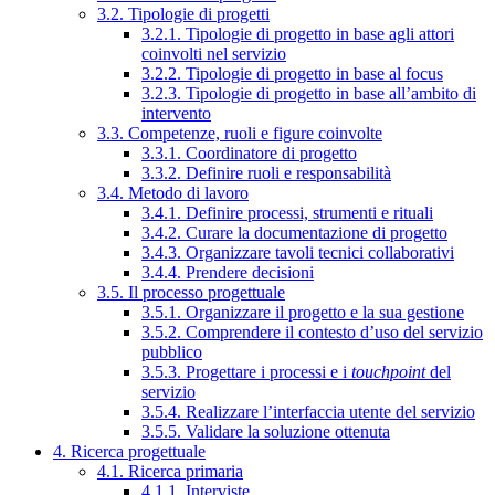
3.2. Tipologie di progetti
3.2.1. Tipologie di progetto in base agli attori
coinvolti nel servizio
3.2.2. Tipologie di progetto in base al focus
3.2.3. Tipologie di progetto in base all’ambito di
intervento
3.3. Competenze, ruoli e figure coinvolte
3.3.1. Coordinatore di progetto
3.3.2. Definire ruoli e responsabilità
3.4. Metodo di lavoro
3.4.1. Definire processi, strumenti e rituali
3.4.2. Curare la documentazione di progetto
3.4.3. Organizzare tavoli tecnici collaborativi
3.4.4. Prendere decisioni
3.5. Il processo progettuale
3.5.1. Organizzare il progetto e la sua gestione
3.5.2. Comprendere il contesto d’uso del servizio
pubblico
3.5.3. Progettare i processi e i
touchpoint
del
servizio
3.5.4. Realizzare l’interfaccia utente del servizio
3.5.5. Validare la soluzione ottenuta
4. Ricerca progettuale
4.1. Ricerca primaria
4.1.1. Interviste