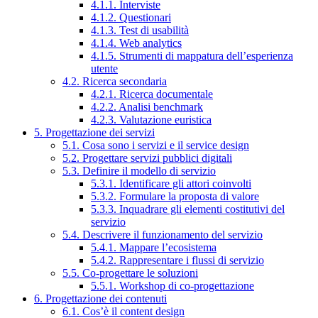
4.1.1. Interviste
4.1.2. Questionari
4.1.3. Test di usabilità
4.1.4. Web analytics
4.1.5. Strumenti di mappatura dell’esperienza
utente
4.2. Ricerca secondaria
4.2.1. Ricerca documentale
4.2.2. Analisi benchmark
4.2.3. Valutazione euristica
5. Progettazione dei servizi
5.1. Cosa sono i servizi e il service design
5.2. Progettare servizi pubblici digitali
5.3. Definire il modello di servizio
5.3.1. Identificare gli attori coinvolti
5.3.2. Formulare la proposta di valore
5.3.3. Inquadrare gli elementi costitutivi del
servizio
5.4. Descrivere il funzionamento del servizio
5.4.1. Mappare l’ecosistema
5.4.2. Rappresentare i flussi di servizio
5.5. Co-progettare le soluzioni
5.5.1. Workshop di co-progettazione
6. Progettazione dei contenuti
6.1. Cos’è il content design