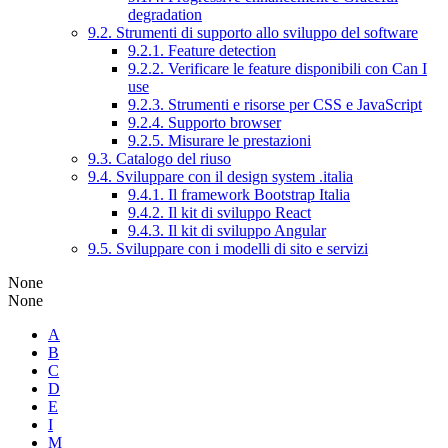
degradation
9.2. Strumenti di supporto allo sviluppo del software
9.2.1. Feature detection
9.2.2. Verificare le feature disponibili con Can I
use
9.2.3. Strumenti e risorse per CSS e JavaScript
9.2.4. Supporto browser
9.2.5. Misurare le prestazioni
9.3. Catalogo del riuso
9.4. Sviluppare con il design system .italia
9.4.1. Il framework Bootstrap Italia
9.4.2. Il kit di sviluppo React
9.4.3. Il kit di sviluppo Angular
9.5. Sviluppare con i modelli di sito e servizi
None
None
A
B
C
D
E
I
M