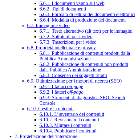
6.6.1. I documenti vanno sul web
6.6.2. Tipi di documenti
6.6.3. Formato di lettura dei documenti elettronici
6.6.4. Modalità di produzione dei documenti
6.7. Immagini e video
6.7.1. Testo alternativo (alt text) per le immagini
6.7.2. Sottotitoli per i video
6.7.3. Trascrizioni per i video
6.8. Proprietà intellettuale e privacy
6.8.1. Pubblicazione di contenuti prodotti dalla
Pubblica Amministrazione
6.8.2. Pubblicazione di contenuti non prodotti
dalla Pubblica Amministrazione
6.8.3. Consenso dei soggetti ritratti
6.9. Ottimizzazione per i motori di ricerca (SEO)
6.9.1. I fattori
on-page
6.9.2. I fattori
off-page
6.9.3. Strumenti di diagnostica SEO: Search
Console
6.10. Gestire i contenuti
6.10.1. L’inventario dei contenuti
6.10.2. Revisionare i contenuti
6.10.3. Migrare i contenuti
6.10.4. Pubblicare i contenuti
7. Progettazione dell’interazione