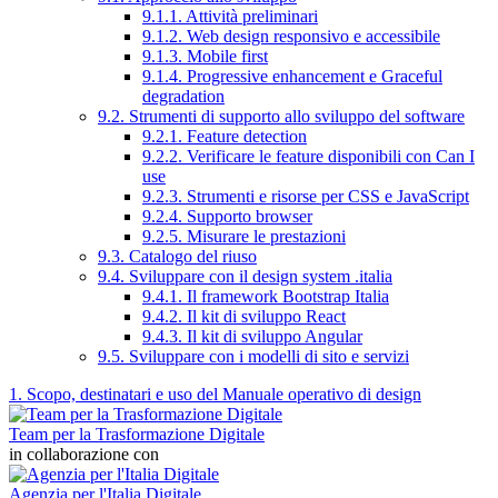
9.1.1. Attività preliminari
9.1.2. Web design responsivo e accessibile
9.1.3. Mobile first
9.1.4. Progressive enhancement e Graceful
degradation
9.2. Strumenti di supporto allo sviluppo del software
9.2.1. Feature detection
9.2.2. Verificare le feature disponibili con Can I
use
9.2.3. Strumenti e risorse per CSS e JavaScript
9.2.4. Supporto browser
9.2.5. Misurare le prestazioni
9.3. Catalogo del riuso
9.4. Sviluppare con il design system .italia
9.4.1. Il framework Bootstrap Italia
9.4.2. Il kit di sviluppo React
9.4.3. Il kit di sviluppo Angular
9.5. Sviluppare con i modelli di sito e servizi
1. Scopo, destinatari e uso del Manuale operativo di design
Team per la Trasformazione Digitale
in collaborazione con
Agenzia per l'Italia Digitale