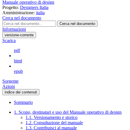
Manuale operativo di design
Progetto:
Designers Italia
Amministrazione:
italia
Cerca nel documento
Cerca nel documento
Informazioni
versione-corrente
Scarica
pdf
html
epub
Sorgente
Azioni
indice dei contenuti
Sommario
1. Scopo, destinatari e uso del Manuale operativo di design
1.1. Versionamento e storico
1.2. Consultazione del manuale
1.3. Contribuisci al manuale