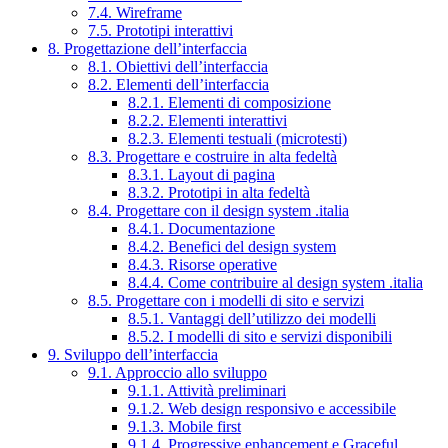
7.4. Wireframe
7.5. Prototipi interattivi
8. Progettazione dell’interfaccia
8.1. Obiettivi dell’interfaccia
8.2. Elementi dell’interfaccia
8.2.1. Elementi di composizione
8.2.2. Elementi interattivi
8.2.3. Elementi testuali (microtesti)
8.3. Progettare e costruire in alta fedeltà
8.3.1. Layout di pagina
8.3.2. Prototipi in alta fedeltà
8.4. Progettare con il design system .italia
8.4.1. Documentazione
8.4.2. Benefici del design system
8.4.3. Risorse operative
8.4.4. Come contribuire al design system .italia
8.5. Progettare con i modelli di sito e servizi
8.5.1. Vantaggi dell’utilizzo dei modelli
8.5.2. I modelli di sito e servizi disponibili
9. Sviluppo dell’interfaccia
9.1. Approccio allo sviluppo
9.1.1. Attività preliminari
9.1.2. Web design responsivo e accessibile
9.1.3. Mobile first
9.1.4. Progressive enhancement e Graceful