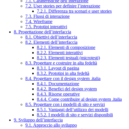
7.1. Caratteristiche dell’interazione
7.2. User stories per definire l’interazione
7.2.1. Differenza tra scenari e user stories
7.3. Flussi di interazione
7.4. Wireframe
7.5. Prototipi interattivi
8. Progettazione dell’interfaccia
8.1. Obiettivi dell’interfaccia
8.2. Elementi dell’interfaccia
8.2.1. Elementi di composizione
8.2.2. Elementi interattivi
8.2.3. Elementi testuali (microtesti)
8.3. Progettare e costruire in alta fedeltà
8.3.1. Layout di pagina
8.3.2. Prototipi in alta fedeltà
8.4. Progettare con il design system .italia
8.4.1. Documentazione
8.4.2. Benefici del design system
8.4.3. Risorse operative
8.4.4. Come contribuire al design system .italia
8.5. Progettare con i modelli di sito e servizi
8.5.1. Vantaggi dell’utilizzo dei modelli
8.5.2. I modelli di sito e servizi disponibili
9. Sviluppo dell’interfaccia
9.1. Approccio allo sviluppo