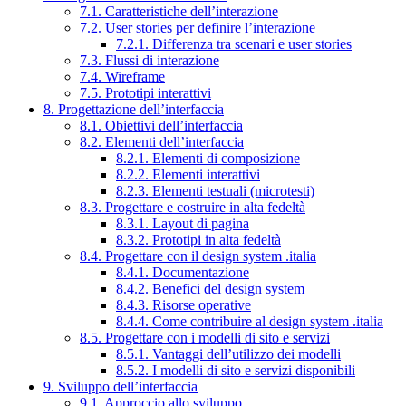
7.1. Caratteristiche dell’interazione
7.2. User stories per definire l’interazione
7.2.1. Differenza tra scenari e user stories
7.3. Flussi di interazione
7.4. Wireframe
7.5. Prototipi interattivi
8. Progettazione dell’interfaccia
8.1. Obiettivi dell’interfaccia
8.2. Elementi dell’interfaccia
8.2.1. Elementi di composizione
8.2.2. Elementi interattivi
8.2.3. Elementi testuali (microtesti)
8.3. Progettare e costruire in alta fedeltà
8.3.1. Layout di pagina
8.3.2. Prototipi in alta fedeltà
8.4. Progettare con il design system .italia
8.4.1. Documentazione
8.4.2. Benefici del design system
8.4.3. Risorse operative
8.4.4. Come contribuire al design system .italia
8.5. Progettare con i modelli di sito e servizi
8.5.1. Vantaggi dell’utilizzo dei modelli
8.5.2. I modelli di sito e servizi disponibili
9. Sviluppo dell’interfaccia
9.1. Approccio allo sviluppo