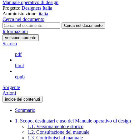
Manuale operativo di design
Progetto:
Designers Italia
Amministrazione:
italia
Cerca nel documento
Cerca nel documento
Informazioni
versione-corrente
Scarica
pdf
html
epub
Sorgente
Azioni
indice dei contenuti
Sommario
1. Scopo, destinatari e uso del Manuale operativo di design
1.1. Versionamento e storico
1.2. Consultazione del manuale
1.3. Contribuisci al manuale