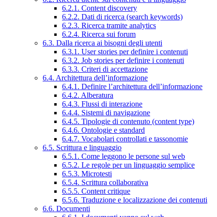
6.2.1. Content discovery
6.2.2. Dati di ricerca (search keywords)
6.2.3. Ricerca tramite analytics
6.2.4. Ricerca sui forum
6.3. Dalla ricerca ai bisogni degli utenti
6.3.1. User stories per definire i contenuti
6.3.2. Job stories per definire i contenuti
6.3.3. Criteri di accettazione
6.4. Architettura dell’informazione
6.4.1. Definire l’architettura dell’informazione
6.4.2. Alberatura
6.4.3. Flussi di interazione
6.4.4. Sistemi di navigazione
6.4.5. Tipologie di contenuto (content type)
6.4.6. Ontologie e standard
6.4.7. Vocabolari controllati e tassonomie
6.5. Scrittura e linguaggio
6.5.1. Come leggono le persone sul web
6.5.2. Le regole per un linguaggio semplice
6.5.3. Microtesti
6.5.4. Scrittura collaborativa
6.5.5. Content critique
6.5.6. Traduzione e localizzazione dei contenuti
6.6. Documenti