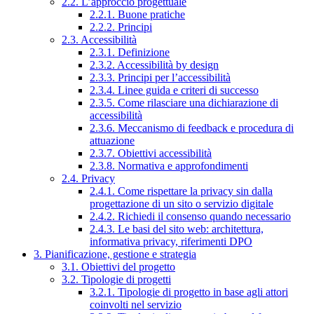
2.2. L’approccio progettuale
2.2.1. Buone pratiche
2.2.2. Principi
2.3. Accessibilità
2.3.1. Definizione
2.3.2. Accessibilità by design
2.3.3. Principi per l’accessibilità
2.3.4. Linee guida e criteri di successo
2.3.5. Come rilasciare una dichiarazione di
accessibilità
2.3.6. Meccanismo di feedback e procedura di
attuazione
2.3.7. Obiettivi accessibilità
2.3.8. Normativa e approfondimenti
2.4. Privacy
2.4.1. Come rispettare la privacy sin dalla
progettazione di un sito o servizio digitale
2.4.2. Richiedi il consenso quando necessario
2.4.3. Le basi del sito web: architettura,
informativa privacy, riferimenti DPO
3. Pianificazione, gestione e strategia
3.1. Obiettivi del progetto
3.2. Tipologie di progetti
3.2.1. Tipologie di progetto in base agli attori
coinvolti nel servizio