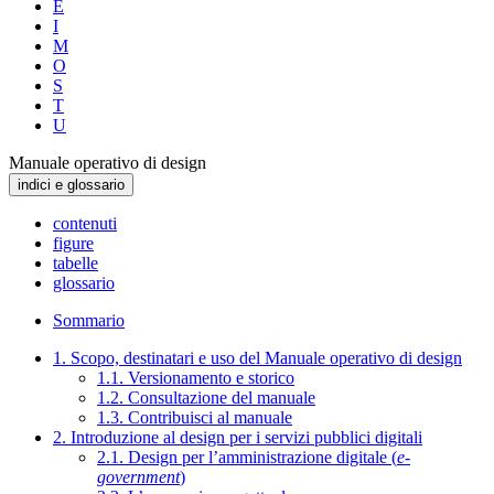
E
I
M
O
S
T
U
Manuale operativo di design
indici e glossario
contenuti
figure
tabelle
glossario
Sommario
1. Scopo, destinatari e uso del Manuale operativo di design
1.1. Versionamento e storico
1.2. Consultazione del manuale
1.3. Contribuisci al manuale
2. Introduzione al design per i servizi pubblici digitali
2.1. Design per l’amministrazione digitale (
e-
government
)