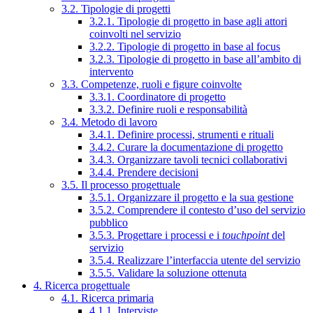
3.2. Tipologie di progetti
3.2.1. Tipologie di progetto in base agli attori
coinvolti nel servizio
3.2.2. Tipologie di progetto in base al focus
3.2.3. Tipologie di progetto in base all’ambito di
intervento
3.3. Competenze, ruoli e figure coinvolte
3.3.1. Coordinatore di progetto
3.3.2. Definire ruoli e responsabilità
3.4. Metodo di lavoro
3.4.1. Definire processi, strumenti e rituali
3.4.2. Curare la documentazione di progetto
3.4.3. Organizzare tavoli tecnici collaborativi
3.4.4. Prendere decisioni
3.5. Il processo progettuale
3.5.1. Organizzare il progetto e la sua gestione
3.5.2. Comprendere il contesto d’uso del servizio
pubblico
3.5.3. Progettare i processi e i
touchpoint
del
servizio
3.5.4. Realizzare l’interfaccia utente del servizio
3.5.5. Validare la soluzione ottenuta
4. Ricerca progettuale
4.1. Ricerca primaria
4.1.1. Interviste