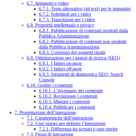
6.7. Immagini e video
6.7.1. Testo alternativo (alt text) per le immagini
6.7.2. Sottotitoli per i video
6.7.3. Trascrizioni per i video
6.8. Proprietà intellettuale e privacy
6.8.1. Pubblicazione di contenuti prodotti dalla
Pubblica Amministrazione
6.8.2. Pubblicazione di contenuti non prodotti
dalla Pubblica Amministrazione
6.8.3. Consenso dei soggetti ritratti
6.9. Ottimizzazione per i motori di ricerca (SEO)
6.9.1. I fattori
on-page
6.9.2. I fattori
off-page
6.9.3. Strumenti di diagnostica SEO: Search
Console
6.10. Gestire i contenuti
6.10.1. L’inventario dei contenuti
6.10.2. Revisionare i contenuti
6.10.3. Migrare i contenuti
6.10.4. Pubblicare i contenuti
7. Progettazione dell’interazione
7.1. Caratteristiche dell’interazione
7.2. User stories per definire l’interazione
7.2.1. Differenza tra scenari e user stories
7.3. Flussi di interazione