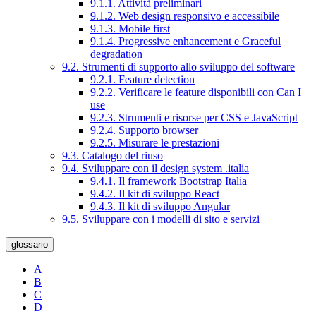
9.1.1. Attività preliminari
9.1.2. Web design responsivo e accessibile
9.1.3. Mobile first
9.1.4. Progressive enhancement e Graceful
degradation
9.2. Strumenti di supporto allo sviluppo del software
9.2.1. Feature detection
9.2.2. Verificare le feature disponibili con Can I
use
9.2.3. Strumenti e risorse per CSS e JavaScript
9.2.4. Supporto browser
9.2.5. Misurare le prestazioni
9.3. Catalogo del riuso
9.4. Sviluppare con il design system .italia
9.4.1. Il framework Bootstrap Italia
9.4.2. Il kit di sviluppo React
9.4.3. Il kit di sviluppo Angular
9.5. Sviluppare con i modelli di sito e servizi
glossario
A
B
C
D