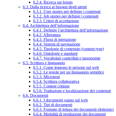
6.2.4. Ricerca sui forum
6.3. Dalla ricerca ai bisogni degli utenti
6.3.1. User stories per definire i contenuti
6.3.2. Job stories per definire i contenuti
6.3.3. Criteri di accettazione
6.4. Architettura dell’informazione
6.4.1. Definire l’architettura dell’informazione
6.4.2. Alberatura
6.4.3. Flussi di interazione
6.4.4. Sistemi di navigazione
6.4.5. Tipologie di contenuto (content type)
6.4.6. Ontologie e standard
6.4.7. Vocabolari controllati e tassonomie
6.5. Scrittura e linguaggio
6.5.1. Come leggono le persone sul web
6.5.2. Le regole per un linguaggio semplice
6.5.3. Microtesti
6.5.4. Scrittura collaborativa
6.5.5. Content critique
6.5.6. Traduzione e localizzazione dei contenuti
6.6. Documenti
6.6.1. I documenti vanno sul web
6.6.2. Tipi di documenti
6.6.3. Formato di lettura dei documenti elettronici
6.6.4. Modalità di produzione dei documenti