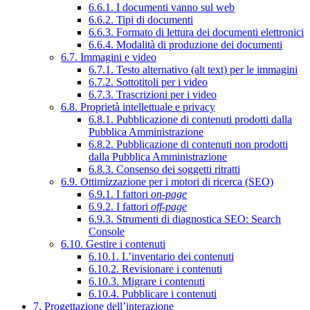
6.6.1. I documenti vanno sul web
6.6.2. Tipi di documenti
6.6.3. Formato di lettura dei documenti elettronici
6.6.4. Modalità di produzione dei documenti
6.7. Immagini e video
6.7.1. Testo alternativo (alt text) per le immagini
6.7.2. Sottotitoli per i video
6.7.3. Trascrizioni per i video
6.8. Proprietà intellettuale e privacy
6.8.1. Pubblicazione di contenuti prodotti dalla
Pubblica Amministrazione
6.8.2. Pubblicazione di contenuti non prodotti
dalla Pubblica Amministrazione
6.8.3. Consenso dei soggetti ritratti
6.9. Ottimizzazione per i motori di ricerca (SEO)
6.9.1. I fattori
on-page
6.9.2. I fattori
off-page
6.9.3. Strumenti di diagnostica SEO: Search
Console
6.10. Gestire i contenuti
6.10.1. L’inventario dei contenuti
6.10.2. Revisionare i contenuti
6.10.3. Migrare i contenuti
6.10.4. Pubblicare i contenuti
7. Progettazione dell’interazione