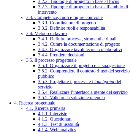
3.2.2. Tipologie di progetto in base al focus
3.2.3. Tipologie di progetto in base all’ambito di
intervento
3.3. Competenze, ruoli e figure coinvolte
3.3.1. Coordinatore di progetto
3.3.2. Definire ruoli e responsabilità
3.4. Metodo di lavoro
3.4.1. Definire processi, strumenti e rituali
3.4.2. Curare la documentazione di progetto
3.4.3. Organizzare tavoli tecnici collaborativi
3.4.4. Prendere decisioni
3.5. Il processo progettuale
3.5.1. Organizzare il progetto e la sua gestione
3.5.2. Comprendere il contesto d’uso del servizio
pubblico
3.5.3. Progettare i processi e i
touchpoint
del
servizio
3.5.4. Realizzare l’interfaccia utente del servizio
3.5.5. Validare la soluzione ottenuta
4. Ricerca progettuale
4.1. Ricerca primaria
4.1.1. Interviste
4.1.2. Questionari
4.1.3. Test di usabilità
4.1.4. Web analytics