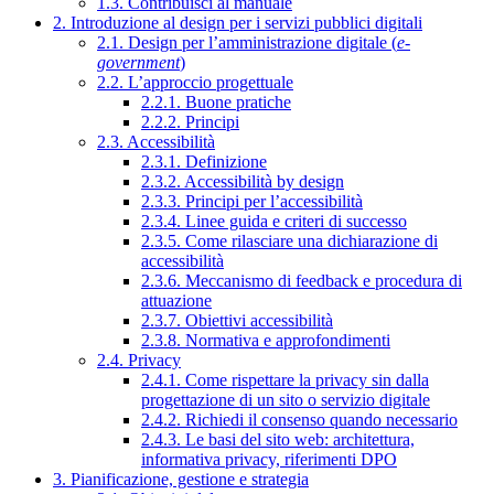
1.3. Contribuisci al manuale
2. Introduzione al design per i servizi pubblici digitali
2.1. Design per l’amministrazione digitale (
e-
government
)
2.2. L’approccio progettuale
2.2.1. Buone pratiche
2.2.2. Principi
2.3. Accessibilità
2.3.1. Definizione
2.3.2. Accessibilità by design
2.3.3. Principi per l’accessibilità
2.3.4. Linee guida e criteri di successo
2.3.5. Come rilasciare una dichiarazione di
accessibilità
2.3.6. Meccanismo di feedback e procedura di
attuazione
2.3.7. Obiettivi accessibilità
2.3.8. Normativa e approfondimenti
2.4. Privacy
2.4.1. Come rispettare la privacy sin dalla
progettazione di un sito o servizio digitale
2.4.2. Richiedi il consenso quando necessario
2.4.3. Le basi del sito web: architettura,
informativa privacy, riferimenti DPO
3. Pianificazione, gestione e strategia