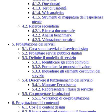
4.1.2. Questionari
4.1.3. Test di usabilità
4.1.4. Web analytics
4.1.5. Strumenti di mappatura dell’esperienza
utente
4.2. Ricerca secondaria
4.2.1. Ricerca documentale
4.2.2. Analisi benchmark
4.2.3. Valutazione euristica
5. Progettazione dei servizi
5.1. Cosa sono i servizi e il service design
5.2. Progettare servizi pubblici digitali
5.3. Definire il modello di servizio
5.3.1. Identificare gli attori coinvolti
5.3.2. Formulare la proposta di valore
5.3.3. Inquadrare gli elementi costitutivi del
servizio
5.4. Descrivere il funzionamento del servizio
5.4.1. Mappare l’ecosistema
5.4.2. Rappresentare i flussi di servizio
5.5. Co-progettare le soluzioni
5.5.1. Workshop di co-progettazione
6. Progettazione dei contenuti
6.1. Cos’è il content design
6.2. Ricerca utente sui contenuti e il linguaggio