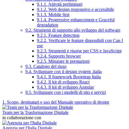
9.1.1. Attività preliminari
9.1.2. Web design responsivo e accessibile
9.1.3. Mobile first
9.1.4. Progressive enhancement e Graceful
degradation
9.2. Strumenti di supporto allo sviluppo del software
9.2.1. Feature detection
9.2.2. Verificare le feature disponibili con Can I
use
9.2.3. Strumenti e risorse per CSS e JavaScript
9.2.4. Supporto browser
9.2.5. Misurare le prestazioni
9.3. Catalogo del riuso
9.4. Sviluppare con il design system .italia
9.4.1. Il framework Bootstrap Italia
9.4.2. Il kit di sviluppo React
9.4.3. Il kit di sviluppo Angular
9.5. Sviluppare con i modelli di sito e servizi
1. Scopo, destinatari e uso del Manuale operativo di design
Team per la Trasformazione Digitale
in collaborazione con
Agenzia per l'Italia Digitale