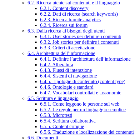
6.2. Ricerca utente sui contenuti e il linguaggio
6.2.1. Content discovery
6.2.2. Dati di ricerca (search keywords)
6.2.3. Ricerca tramite analytics
6.2.4. Ricerca sui forum
6.3. Dalla ricerca ai bisogni degli utenti
6.3.1. User stories per definire i contenuti
6.3.2. Job stories per definire i contenuti
6.3.3. Criteri di accettazione
6.4. Architettura dell’informazione
6.4.1. Definire l’architettura dell’informazione
6.4.2. Alberatura
6.4.3. Flussi di interazione
6.4.4. Sistemi di navigazione
6.4.5. Tipologie di contenuto (content type)
6.4.6. Ontologie e standard
6.4.7. Vocabolari controllati e tassonomie
6.5. Scrittura e linguaggio
6.5.1. Come leggono le persone sul web
6.5.2. Le regole per un linguaggio semplice
6.5.3. Microtesti
6.5.4. Scrittura collaborativa
6.5.5. Content critique
6.5.6. Traduzione e localizzazione dei contenuti
6.6. Documenti