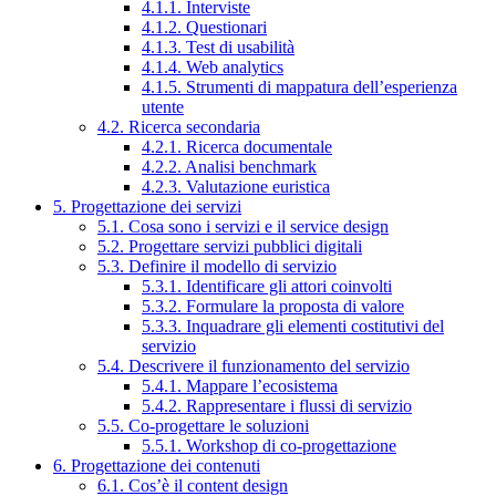
4.1.1. Interviste
4.1.2. Questionari
4.1.3. Test di usabilità
4.1.4. Web analytics
4.1.5. Strumenti di mappatura dell’esperienza
utente
4.2. Ricerca secondaria
4.2.1. Ricerca documentale
4.2.2. Analisi benchmark
4.2.3. Valutazione euristica
5. Progettazione dei servizi
5.1. Cosa sono i servizi e il service design
5.2. Progettare servizi pubblici digitali
5.3. Definire il modello di servizio
5.3.1. Identificare gli attori coinvolti
5.3.2. Formulare la proposta di valore
5.3.3. Inquadrare gli elementi costitutivi del
servizio
5.4. Descrivere il funzionamento del servizio
5.4.1. Mappare l’ecosistema
5.4.2. Rappresentare i flussi di servizio
5.5. Co-progettare le soluzioni
5.5.1. Workshop di co-progettazione
6. Progettazione dei contenuti
6.1. Cos’è il content design