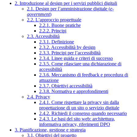
2. Introduzione al design per i servizi pubblici digitali
2.1. Design per l’amministrazione digitale (
e-
government
)
2.2. L’approccio progettuale
2.2.1. Buone pratiche
2.2.2. Principi
2.3. Accessibilità
2.3.1. Definizione
2.3.2. Accessibilità by design
2.3.3. Principi per l’accessibilità
2.3.4. Linee guida e criteri di successo
2.3.5. Come rilasciare una dichiarazione di
accessibilità
2.3.6. Meccanismo di feedback e procedura di
attuazione
2.3.7. Obiettivi accessibilità
2.3.8. Normativa e approfondimenti
2.4. Privacy
2.4.1. Come rispettare la privacy sin dalla
progettazione di un sito o servizio digitale
2.4.2. Richiedi il consenso quando necessario
2.4.3. Le basi del sito web: architettura,
informativa privacy, riferimenti DPO
3. Pianificazione, gestione e strategia
3.1. Obiettivi del progetto