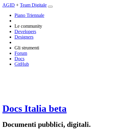
AGID
+
Team Digitale
Piano Triennale
Le community
Developers
Designers
Gli strumenti
Forum
Docs
GitHub
Docs Italia
beta
Documenti pubblici, digitali.