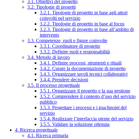
3.1. Obiettivi del progetto
3.2. Tipologie di progetti
3.2.1. Tipologie di progetto in base agli attori
coinvolti nel servizio
3.2.2. Tipologie di progetto in base al focus
3.2.3. Tipologie di progetto in base all’ambito di
intervento
3.3. Competenze, ruoli e figure coinvolte
3.3.1. Coordinatore di progetto
3.3.2. Definire ruoli e responsabilità
3.4. Metodo di lavoro
3.4.1. Definire processi, strumenti e rituali
3.4.2. Curare la documentazione di progetto
3.4.3. Organizzare tavoli tecnici collaborativi
3.4.4. Prendere decisioni
3.5. Il processo progettuale
3.5.1. Organizzare il progetto e la sua gestione
3.5.2. Comprendere il contesto d’uso del servizio
pubblico
3.5.3. Progettare i processi e i
touchpoint
del
servizio
3.5.4. Realizzare l’interfaccia utente del servizio
3.5.5. Validare la soluzione ottenuta
4. Ricerca progettuale
4.1. Ricerca primaria