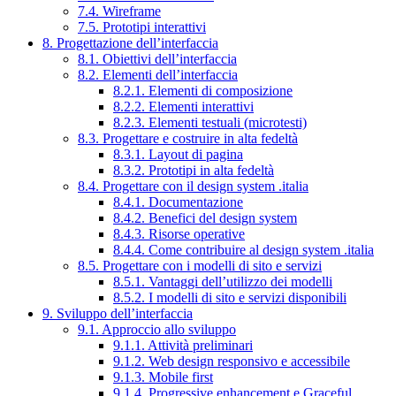
7.4. Wireframe
7.5. Prototipi interattivi
8. Progettazione dell’interfaccia
8.1. Obiettivi dell’interfaccia
8.2. Elementi dell’interfaccia
8.2.1. Elementi di composizione
8.2.2. Elementi interattivi
8.2.3. Elementi testuali (microtesti)
8.3. Progettare e costruire in alta fedeltà
8.3.1. Layout di pagina
8.3.2. Prototipi in alta fedeltà
8.4. Progettare con il design system .italia
8.4.1. Documentazione
8.4.2. Benefici del design system
8.4.3. Risorse operative
8.4.4. Come contribuire al design system .italia
8.5. Progettare con i modelli di sito e servizi
8.5.1. Vantaggi dell’utilizzo dei modelli
8.5.2. I modelli di sito e servizi disponibili
9. Sviluppo dell’interfaccia
9.1. Approccio allo sviluppo
9.1.1. Attività preliminari
9.1.2. Web design responsivo e accessibile
9.1.3. Mobile first
9.1.4. Progressive enhancement e Graceful