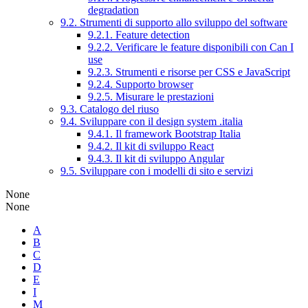
degradation
9.2. Strumenti di supporto allo sviluppo del software
9.2.1. Feature detection
9.2.2. Verificare le feature disponibili con Can I
use
9.2.3. Strumenti e risorse per CSS e JavaScript
9.2.4. Supporto browser
9.2.5. Misurare le prestazioni
9.3. Catalogo del riuso
9.4. Sviluppare con il design system .italia
9.4.1. Il framework Bootstrap Italia
9.4.2. Il kit di sviluppo React
9.4.3. Il kit di sviluppo Angular
9.5. Sviluppare con i modelli di sito e servizi
None
None
A
B
C
D
E
I
M