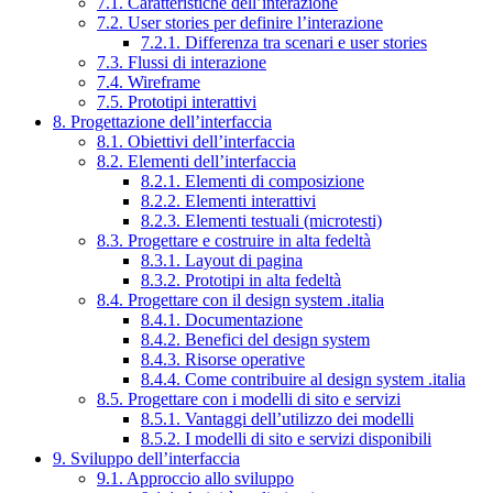
7.1. Caratteristiche dell’interazione
7.2. User stories per definire l’interazione
7.2.1. Differenza tra scenari e user stories
7.3. Flussi di interazione
7.4. Wireframe
7.5. Prototipi interattivi
8. Progettazione dell’interfaccia
8.1. Obiettivi dell’interfaccia
8.2. Elementi dell’interfaccia
8.2.1. Elementi di composizione
8.2.2. Elementi interattivi
8.2.3. Elementi testuali (microtesti)
8.3. Progettare e costruire in alta fedeltà
8.3.1. Layout di pagina
8.3.2. Prototipi in alta fedeltà
8.4. Progettare con il design system .italia
8.4.1. Documentazione
8.4.2. Benefici del design system
8.4.3. Risorse operative
8.4.4. Come contribuire al design system .italia
8.5. Progettare con i modelli di sito e servizi
8.5.1. Vantaggi dell’utilizzo dei modelli
8.5.2. I modelli di sito e servizi disponibili
9. Sviluppo dell’interfaccia
9.1. Approccio allo sviluppo