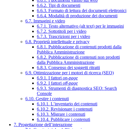
6.6.1. I documenti vanno sul web
6.6.2. Tipi di documenti
6.6.3. Formato di lettura dei documenti elettronici
6.6.4. Modalità di produzione dei documenti
6.7. Immagini e video
6.7.1. Testo alternativo (alt text) per le immagini
6.7.2. Sottotitoli per i video
6.7.3. Trascrizioni per i video
6.8. Proprietà intellettuale e privacy
6.8.1. Pubblicazione di contenuti prodotti dalla
Pubblica Amministrazione
6.8.2. Pubblicazione di contenuti non prodotti
dalla Pubblica Amministrazione
6.8.3. Consenso dei soggetti ritratti
6.9. Ottimizzazione per i motori di ricerca (SEO)
6.9.1. I fattori
on-page
6.9.2. I fattori
off-page
6.9.3. Strumenti di diagnostica SEO: Search
Console
6.10. Gestire i contenuti
6.10.1. L’inventario dei contenuti
6.10.2. Revisionare i contenuti
6.10.3. Migrare i contenuti
6.10.4. Pubblicare i contenuti
7. Progettazione dell’interazione