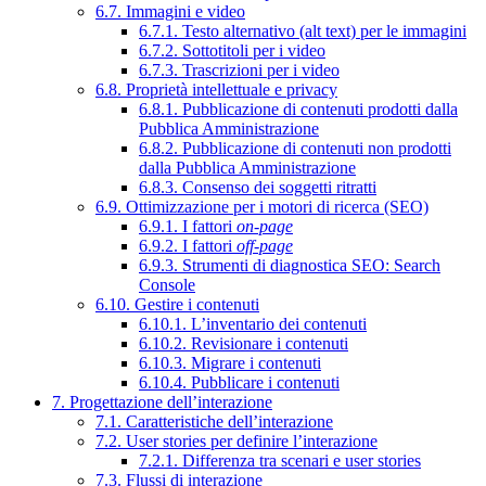
6.7. Immagini e video
6.7.1. Testo alternativo (alt text) per le immagini
6.7.2. Sottotitoli per i video
6.7.3. Trascrizioni per i video
6.8. Proprietà intellettuale e privacy
6.8.1. Pubblicazione di contenuti prodotti dalla
Pubblica Amministrazione
6.8.2. Pubblicazione di contenuti non prodotti
dalla Pubblica Amministrazione
6.8.3. Consenso dei soggetti ritratti
6.9. Ottimizzazione per i motori di ricerca (SEO)
6.9.1. I fattori
on-page
6.9.2. I fattori
off-page
6.9.3. Strumenti di diagnostica SEO: Search
Console
6.10. Gestire i contenuti
6.10.1. L’inventario dei contenuti
6.10.2. Revisionare i contenuti
6.10.3. Migrare i contenuti
6.10.4. Pubblicare i contenuti
7. Progettazione dell’interazione
7.1. Caratteristiche dell’interazione
7.2. User stories per definire l’interazione
7.2.1. Differenza tra scenari e user stories
7.3. Flussi di interazione