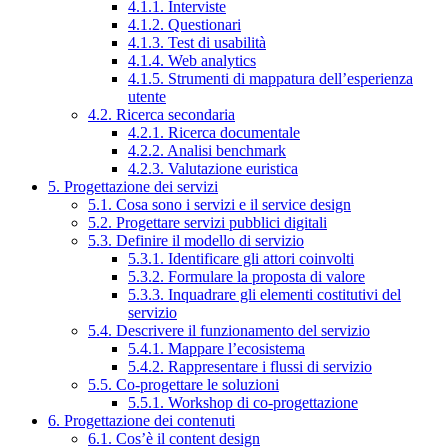
4.1.1. Interviste
4.1.2. Questionari
4.1.3. Test di usabilità
4.1.4. Web analytics
4.1.5. Strumenti di mappatura dell’esperienza
utente
4.2. Ricerca secondaria
4.2.1. Ricerca documentale
4.2.2. Analisi benchmark
4.2.3. Valutazione euristica
5. Progettazione dei servizi
5.1. Cosa sono i servizi e il service design
5.2. Progettare servizi pubblici digitali
5.3. Definire il modello di servizio
5.3.1. Identificare gli attori coinvolti
5.3.2. Formulare la proposta di valore
5.3.3. Inquadrare gli elementi costitutivi del
servizio
5.4. Descrivere il funzionamento del servizio
5.4.1. Mappare l’ecosistema
5.4.2. Rappresentare i flussi di servizio
5.5. Co-progettare le soluzioni
5.5.1. Workshop di co-progettazione
6. Progettazione dei contenuti
6.1. Cos’è il content design