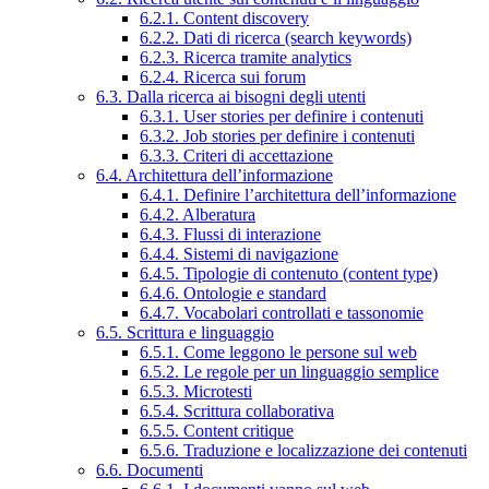
6.2.1. Content discovery
6.2.2. Dati di ricerca (search keywords)
6.2.3. Ricerca tramite analytics
6.2.4. Ricerca sui forum
6.3. Dalla ricerca ai bisogni degli utenti
6.3.1. User stories per definire i contenuti
6.3.2. Job stories per definire i contenuti
6.3.3. Criteri di accettazione
6.4. Architettura dell’informazione
6.4.1. Definire l’architettura dell’informazione
6.4.2. Alberatura
6.4.3. Flussi di interazione
6.4.4. Sistemi di navigazione
6.4.5. Tipologie di contenuto (content type)
6.4.6. Ontologie e standard
6.4.7. Vocabolari controllati e tassonomie
6.5. Scrittura e linguaggio
6.5.1. Come leggono le persone sul web
6.5.2. Le regole per un linguaggio semplice
6.5.3. Microtesti
6.5.4. Scrittura collaborativa
6.5.5. Content critique
6.5.6. Traduzione e localizzazione dei contenuti
6.6. Documenti