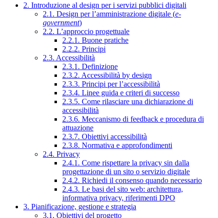
2. Introduzione al design per i servizi pubblici digitali
2.1. Design per l’amministrazione digitale (
e-
government
)
2.2. L’approccio progettuale
2.2.1. Buone pratiche
2.2.2. Principi
2.3. Accessibilità
2.3.1. Definizione
2.3.2. Accessibilità by design
2.3.3. Principi per l’accessibilità
2.3.4. Linee guida e criteri di successo
2.3.5. Come rilasciare una dichiarazione di
accessibilità
2.3.6. Meccanismo di feedback e procedura di
attuazione
2.3.7. Obiettivi accessibilità
2.3.8. Normativa e approfondimenti
2.4. Privacy
2.4.1. Come rispettare la privacy sin dalla
progettazione di un sito o servizio digitale
2.4.2. Richiedi il consenso quando necessario
2.4.3. Le basi del sito web: architettura,
informativa privacy, riferimenti DPO
3. Pianificazione, gestione e strategia
3.1. Obiettivi del progetto