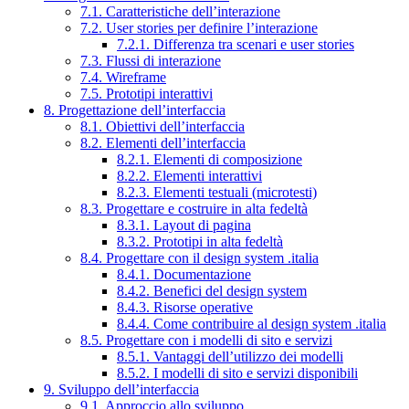
7.1. Caratteristiche dell’interazione
7.2. User stories per definire l’interazione
7.2.1. Differenza tra scenari e user stories
7.3. Flussi di interazione
7.4. Wireframe
7.5. Prototipi interattivi
8. Progettazione dell’interfaccia
8.1. Obiettivi dell’interfaccia
8.2. Elementi dell’interfaccia
8.2.1. Elementi di composizione
8.2.2. Elementi interattivi
8.2.3. Elementi testuali (microtesti)
8.3. Progettare e costruire in alta fedeltà
8.3.1. Layout di pagina
8.3.2. Prototipi in alta fedeltà
8.4. Progettare con il design system .italia
8.4.1. Documentazione
8.4.2. Benefici del design system
8.4.3. Risorse operative
8.4.4. Come contribuire al design system .italia
8.5. Progettare con i modelli di sito e servizi
8.5.1. Vantaggi dell’utilizzo dei modelli
8.5.2. I modelli di sito e servizi disponibili
9. Sviluppo dell’interfaccia
9.1. Approccio allo sviluppo