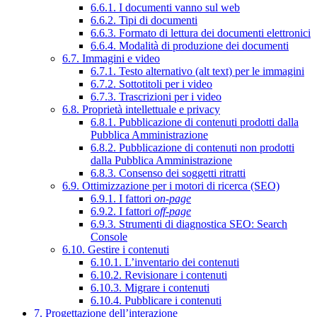
6.6.1. I documenti vanno sul web
6.6.2. Tipi di documenti
6.6.3. Formato di lettura dei documenti elettronici
6.6.4. Modalità di produzione dei documenti
6.7. Immagini e video
6.7.1. Testo alternativo (alt text) per le immagini
6.7.2. Sottotitoli per i video
6.7.3. Trascrizioni per i video
6.8. Proprietà intellettuale e privacy
6.8.1. Pubblicazione di contenuti prodotti dalla
Pubblica Amministrazione
6.8.2. Pubblicazione di contenuti non prodotti
dalla Pubblica Amministrazione
6.8.3. Consenso dei soggetti ritratti
6.9. Ottimizzazione per i motori di ricerca (SEO)
6.9.1. I fattori
on-page
6.9.2. I fattori
off-page
6.9.3. Strumenti di diagnostica SEO: Search
Console
6.10. Gestire i contenuti
6.10.1. L’inventario dei contenuti
6.10.2. Revisionare i contenuti
6.10.3. Migrare i contenuti
6.10.4. Pubblicare i contenuti
7. Progettazione dell’interazione