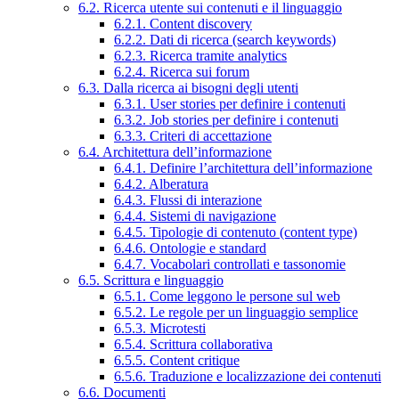
6.2. Ricerca utente sui contenuti e il linguaggio
6.2.1. Content discovery
6.2.2. Dati di ricerca (search keywords)
6.2.3. Ricerca tramite analytics
6.2.4. Ricerca sui forum
6.3. Dalla ricerca ai bisogni degli utenti
6.3.1. User stories per definire i contenuti
6.3.2. Job stories per definire i contenuti
6.3.3. Criteri di accettazione
6.4. Architettura dell’informazione
6.4.1. Definire l’architettura dell’informazione
6.4.2. Alberatura
6.4.3. Flussi di interazione
6.4.4. Sistemi di navigazione
6.4.5. Tipologie di contenuto (content type)
6.4.6. Ontologie e standard
6.4.7. Vocabolari controllati e tassonomie
6.5. Scrittura e linguaggio
6.5.1. Come leggono le persone sul web
6.5.2. Le regole per un linguaggio semplice
6.5.3. Microtesti
6.5.4. Scrittura collaborativa
6.5.5. Content critique
6.5.6. Traduzione e localizzazione dei contenuti
6.6. Documenti