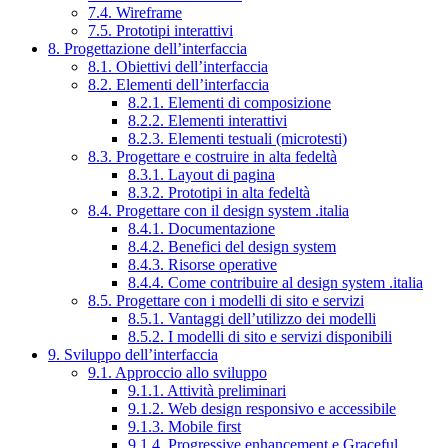
7.4. Wireframe
7.5. Prototipi interattivi
8. Progettazione dell’interfaccia
8.1. Obiettivi dell’interfaccia
8.2. Elementi dell’interfaccia
8.2.1. Elementi di composizione
8.2.2. Elementi interattivi
8.2.3. Elementi testuali (microtesti)
8.3. Progettare e costruire in alta fedeltà
8.3.1. Layout di pagina
8.3.2. Prototipi in alta fedeltà
8.4. Progettare con il design system .italia
8.4.1. Documentazione
8.4.2. Benefici del design system
8.4.3. Risorse operative
8.4.4. Come contribuire al design system .italia
8.5. Progettare con i modelli di sito e servizi
8.5.1. Vantaggi dell’utilizzo dei modelli
8.5.2. I modelli di sito e servizi disponibili
9. Sviluppo dell’interfaccia
9.1. Approccio allo sviluppo
9.1.1. Attività preliminari
9.1.2. Web design responsivo e accessibile
9.1.3. Mobile first
9.1.4. Progressive enhancement e Graceful