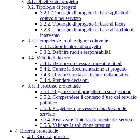
3.1. Obiettivi del progetto
3.2. Tipologie di progetti
3.2.1. Tipologie di progetto in base agli attori
coinvolti nel servizio
3.2.2. Tipologie di progetto in base al focus
3.2.3. Tipologie di progetto in base all’ambito di
intervento
3.3. Competenze, ruoli e figure coinvolte
3.3.1. Coordinatore di progetto
3.3.2. Definire ruoli e responsabilità
3.4. Metodo di lavoro
3.4.1. Definire processi, strumenti e rituali
3.4.2. Curare la documentazione di progetto
3.4.3. Organizzare tavoli tecnici collaborativi
3.4.4. Prendere decisioni
3.5. Il processo progettuale
3.5.1. Organizzare il progetto e la sua gestione
3.5.2. Comprendere il contesto d’uso del servizio
pubblico
3.5.3. Progettare i processi e i
touchpoint
del
servizio
3.5.4. Realizzare l’interfaccia utente del servizio
3.5.5. Validare la soluzione ottenuta
4. Ricerca progettuale
4.1. Ricerca primaria