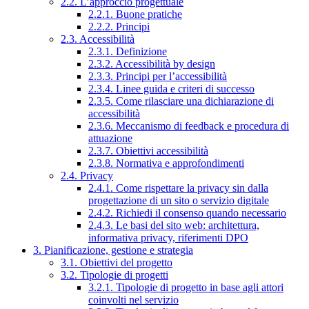
2.2. L’approccio progettuale
2.2.1. Buone pratiche
2.2.2. Principi
2.3. Accessibilità
2.3.1. Definizione
2.3.2. Accessibilità by design
2.3.3. Principi per l’accessibilità
2.3.4. Linee guida e criteri di successo
2.3.5. Come rilasciare una dichiarazione di
accessibilità
2.3.6. Meccanismo di feedback e procedura di
attuazione
2.3.7. Obiettivi accessibilità
2.3.8. Normativa e approfondimenti
2.4. Privacy
2.4.1. Come rispettare la privacy sin dalla
progettazione di un sito o servizio digitale
2.4.2. Richiedi il consenso quando necessario
2.4.3. Le basi del sito web: architettura,
informativa privacy, riferimenti DPO
3. Pianificazione, gestione e strategia
3.1. Obiettivi del progetto
3.2. Tipologie di progetti
3.2.1. Tipologie di progetto in base agli attori
coinvolti nel servizio