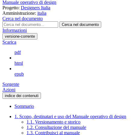
Manuale operativo di design
Progetto:
Designers Italia
Amministrazione:
italia
Cerca nel documento
Cerca nel documento
Informazioni
versione-corrente
Scarica
pdf
html
epub
Sorgente
Azioni
indice dei contenuti
Sommario
1. Scopo, destinatari e uso del Manuale operativo di design
1.1. Versionamento e storico
1.2. Consultazione del manuale
1.3. Contribuisci al manuale