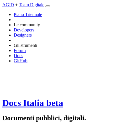
AGID
+
Team Digitale
Piano Triennale
Le community
Developers
Designers
Gli strumenti
Forum
Docs
GitHub
Docs Italia
beta
Documenti pubblici, digitali.