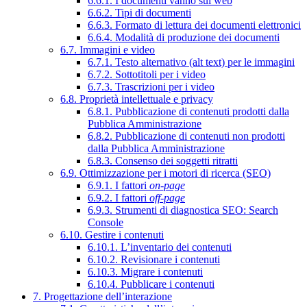
6.6.1. I documenti vanno sul web
6.6.2. Tipi di documenti
6.6.3. Formato di lettura dei documenti elettronici
6.6.4. Modalità di produzione dei documenti
6.7. Immagini e video
6.7.1. Testo alternativo (alt text) per le immagini
6.7.2. Sottotitoli per i video
6.7.3. Trascrizioni per i video
6.8. Proprietà intellettuale e privacy
6.8.1. Pubblicazione di contenuti prodotti dalla
Pubblica Amministrazione
6.8.2. Pubblicazione di contenuti non prodotti
dalla Pubblica Amministrazione
6.8.3. Consenso dei soggetti ritratti
6.9. Ottimizzazione per i motori di ricerca (SEO)
6.9.1. I fattori
on-page
6.9.2. I fattori
off-page
6.9.3. Strumenti di diagnostica SEO: Search
Console
6.10. Gestire i contenuti
6.10.1. L’inventario dei contenuti
6.10.2. Revisionare i contenuti
6.10.3. Migrare i contenuti
6.10.4. Pubblicare i contenuti
7. Progettazione dell’interazione