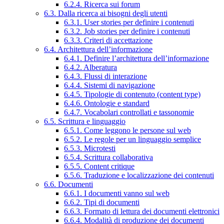
6.2.4. Ricerca sui forum
6.3. Dalla ricerca ai bisogni degli utenti
6.3.1. User stories per definire i contenuti
6.3.2. Job stories per definire i contenuti
6.3.3. Criteri di accettazione
6.4. Architettura dell’informazione
6.4.1. Definire l’architettura dell’informazione
6.4.2. Alberatura
6.4.3. Flussi di interazione
6.4.4. Sistemi di navigazione
6.4.5. Tipologie di contenuto (content type)
6.4.6. Ontologie e standard
6.4.7. Vocabolari controllati e tassonomie
6.5. Scrittura e linguaggio
6.5.1. Come leggono le persone sul web
6.5.2. Le regole per un linguaggio semplice
6.5.3. Microtesti
6.5.4. Scrittura collaborativa
6.5.5. Content critique
6.5.6. Traduzione e localizzazione dei contenuti
6.6. Documenti
6.6.1. I documenti vanno sul web
6.6.2. Tipi di documenti
6.6.3. Formato di lettura dei documenti elettronici
6.6.4. Modalità di produzione dei documenti