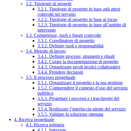
3.2. Tipologie di progetti
3.2.1. Tipologie di progetto in base agli attori
coinvolti nel servizio
3.2.2. Tipologie di progetto in base al focus
3.2.3. Tipologie di progetto in base all’ambito di
intervento
3.3. Competenze, ruoli e figure coinvolte
3.3.1. Coordinatore di progetto
3.3.2. Definire ruoli e responsabilità
3.4. Metodo di lavoro
3.4.1. Definire processi, strumenti e rituali
3.4.2. Curare la documentazione di progetto
3.4.3. Organizzare tavoli tecnici collaborativi
3.4.4. Prendere decisioni
3.5. Il processo progettuale
3.5.1. Organizzare il progetto e la sua gestione
3.5.2. Comprendere il contesto d’uso del servizio
pubblico
3.5.3. Progettare i processi e i
touchpoint
del
servizio
3.5.4. Realizzare l’interfaccia utente del servizio
3.5.5. Validare la soluzione ottenuta
4. Ricerca progettuale
4.1. Ricerca primaria
4.1.1. Interviste