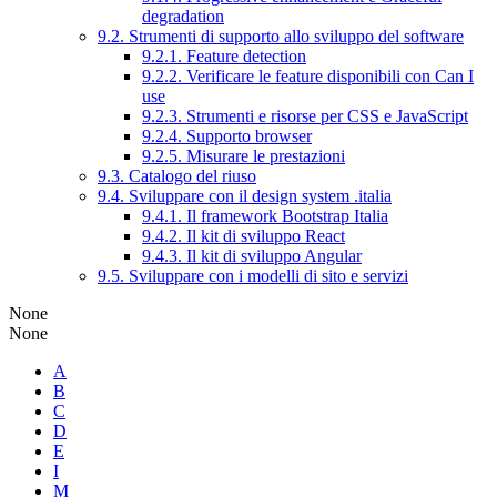
degradation
9.2. Strumenti di supporto allo sviluppo del software
9.2.1. Feature detection
9.2.2. Verificare le feature disponibili con Can I
use
9.2.3. Strumenti e risorse per CSS e JavaScript
9.2.4. Supporto browser
9.2.5. Misurare le prestazioni
9.3. Catalogo del riuso
9.4. Sviluppare con il design system .italia
9.4.1. Il framework Bootstrap Italia
9.4.2. Il kit di sviluppo React
9.4.3. Il kit di sviluppo Angular
9.5. Sviluppare con i modelli di sito e servizi
None
None
A
B
C
D
E
I
M