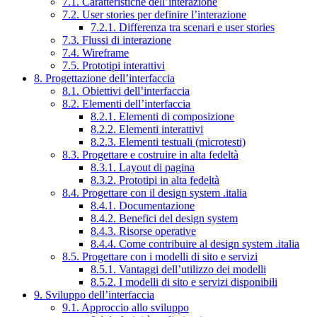
7.1. Caratteristiche dell’interazione
7.2. User stories per definire l’interazione
7.2.1. Differenza tra scenari e user stories
7.3. Flussi di interazione
7.4. Wireframe
7.5. Prototipi interattivi
8. Progettazione dell’interfaccia
8.1. Obiettivi dell’interfaccia
8.2. Elementi dell’interfaccia
8.2.1. Elementi di composizione
8.2.2. Elementi interattivi
8.2.3. Elementi testuali (microtesti)
8.3. Progettare e costruire in alta fedeltà
8.3.1. Layout di pagina
8.3.2. Prototipi in alta fedeltà
8.4. Progettare con il design system .italia
8.4.1. Documentazione
8.4.2. Benefici del design system
8.4.3. Risorse operative
8.4.4. Come contribuire al design system .italia
8.5. Progettare con i modelli di sito e servizi
8.5.1. Vantaggi dell’utilizzo dei modelli
8.5.2. I modelli di sito e servizi disponibili
9. Sviluppo dell’interfaccia
9.1. Approccio allo sviluppo