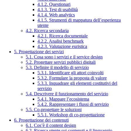
4.1.2. Questionari
4.1.3. Test di usabilità
4.1.4. Web analytics
4.1.5. Strumenti di mappatura dell’esperienza
utente
4.2. Ricerca secondaria
4.2.1. Ricerca documentale
4.2.2. Analisi benchmark
4.2.3. Valutazione euristica
5. Progettazione dei servizi
5.1. Cosa sono i servizi e il service design
5.2. Progettare servizi pubblici digitali
5.3. Definire il modello di servizio
5.3.1. Identificare gli attori coinvolti
5.3.2. Formulare la proposta di valore
5.3.3. Inquadrare gli elementi costitutivi del
servizio
5.4. Descrivere il funzionamento del servizio
5.4.1. Mappare l’ecosistema
5.4.2. Rappresentare i flussi di servizio
5.5. Co-progettare le soluzioni
5.5.1. Workshop di co-progettazione
6. Progettazione dei contenuti
6.1. Cos’è il content design
6.2. Ricerca utente sui contenuti e il linguaggio