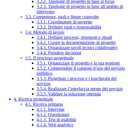
3.2.2. Tipologie di progetto in base al focus
3.2.3. Tipologie di progetto in base all’ambito di
intervento
3.3. Competenze, ruoli e figure coinvolte
3.3.1. Coordinatore di progetto
3.3.2. Definire ruoli e responsabilità
3.4. Metodo di lavoro
3.4.1. Definire processi, strumenti e rituali
3.4.2. Curare la documentazione di progetto
3.4.3. Organizzare tavoli tecnici collaborativi
3.4.4. Prendere decisioni
3.5. Il processo progettuale
3.5.1. Organizzare il progetto e la sua gestione
3.5.2. Comprendere il contesto d’uso del servizio
pubblico
3.5.3. Progettare i processi e i
touchpoint
del
servizio
3.5.4. Realizzare l’interfaccia utente del servizio
3.5.5. Validare la soluzione ottenuta
4. Ricerca progettuale
4.1. Ricerca primaria
4.1.1. Interviste
4.1.2. Questionari
4.1.3. Test di usabilità
4.1.4. Web analytics