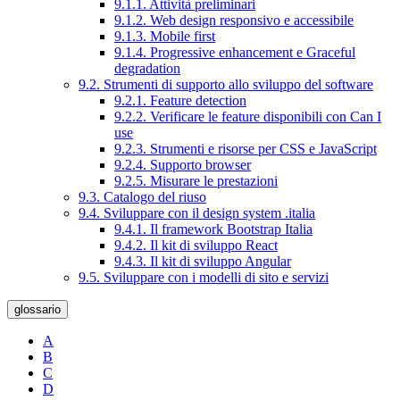
9.1.1. Attività preliminari
9.1.2. Web design responsivo e accessibile
9.1.3. Mobile first
9.1.4. Progressive enhancement e Graceful
degradation
9.2. Strumenti di supporto allo sviluppo del software
9.2.1. Feature detection
9.2.2. Verificare le feature disponibili con Can I
use
9.2.3. Strumenti e risorse per CSS e JavaScript
9.2.4. Supporto browser
9.2.5. Misurare le prestazioni
9.3. Catalogo del riuso
9.4. Sviluppare con il design system .italia
9.4.1. Il framework Bootstrap Italia
9.4.2. Il kit di sviluppo React
9.4.3. Il kit di sviluppo Angular
9.5. Sviluppare con i modelli di sito e servizi
glossario
A
B
C
D