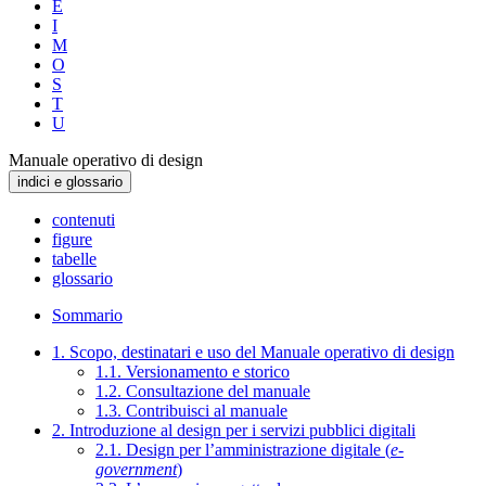
E
I
M
O
S
T
U
Manuale operativo di design
indici e glossario
contenuti
figure
tabelle
glossario
Sommario
1. Scopo, destinatari e uso del Manuale operativo di design
1.1. Versionamento e storico
1.2. Consultazione del manuale
1.3. Contribuisci al manuale
2. Introduzione al design per i servizi pubblici digitali
2.1. Design per l’amministrazione digitale (
e-
government
)