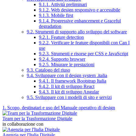
9.1.1. Attività preliminari
9.1.2. Web design responsivo e accessibile
9.1.3. Mobile first
9.1.4. Progressive enhancement e Graceful
degradation
9.2. Strumenti di supporto allo sviluppo del software
9.2.1. Feature detection
9.2.2. Verificare le feature disponibili con Can I
use
9.2.3. Strumenti e risorse per CSS e JavaScript
9.2.4. Supporto browser
9.2.5. Misurare le prestazioni
9.3. Catalogo del riuso
9.4. Sviluppare con il design system .italia
9.4.1. Il framework Bootstrap Italia
9.4.2. Il kit di sviluppo React
9.4.3. Il kit di sviluppo Angular
9.5. Sviluppare con i modelli di sito e servizi
1. Scopo, destinatari e uso del Manuale operativo di design
Team per la Trasformazione Digitale
in collaborazione con
Agenzia per l'Italia Digitale