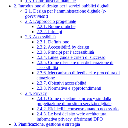
1.3. Contribuisci al manuale
2. Introduzione al design per i servizi pubblici digitali
2.1. Design per l’amministrazione digitale (
e-
government
)
2.2. L’approccio progettuale
2.2.1. Buone pratiche
2.2.2. Principi
2.3. Accessibilità
2.3.1. Definizione
2.3.2. Accessibilità by design
2.3.3. Principi per l’accessibilità
2.3.4. Linee guida e criteri di successo
2.3.5. Come rilasciare una dichiarazione di
accessibilità
2.3.6. Meccanismo di feedback e procedura di
attuazione
2.3.7. Obiettivi accessibilità
2.3.8. Normativa e approfondimenti
2.4. Privacy
2.4.1. Come rispettare la privacy sin dalla
progettazione di un sito o servizio digitale
2.4.2. Richiedi il consenso quando necessario
2.4.3. Le basi del sito web: architettura,
informativa privacy, riferimenti DPO
3. Pianificazione, gestione e strategia