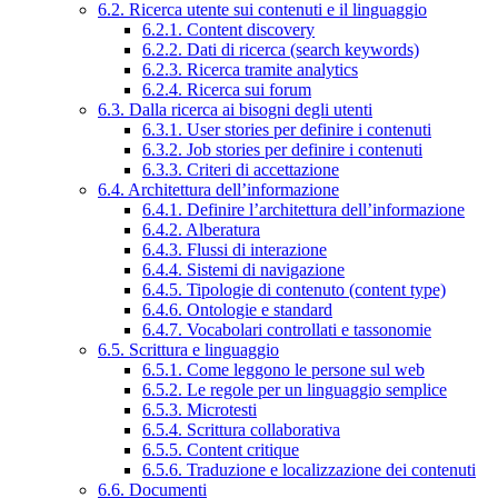
6.2. Ricerca utente sui contenuti e il linguaggio
6.2.1. Content discovery
6.2.2. Dati di ricerca (search keywords)
6.2.3. Ricerca tramite analytics
6.2.4. Ricerca sui forum
6.3. Dalla ricerca ai bisogni degli utenti
6.3.1. User stories per definire i contenuti
6.3.2. Job stories per definire i contenuti
6.3.3. Criteri di accettazione
6.4. Architettura dell’informazione
6.4.1. Definire l’architettura dell’informazione
6.4.2. Alberatura
6.4.3. Flussi di interazione
6.4.4. Sistemi di navigazione
6.4.5. Tipologie di contenuto (content type)
6.4.6. Ontologie e standard
6.4.7. Vocabolari controllati e tassonomie
6.5. Scrittura e linguaggio
6.5.1. Come leggono le persone sul web
6.5.2. Le regole per un linguaggio semplice
6.5.3. Microtesti
6.5.4. Scrittura collaborativa
6.5.5. Content critique
6.5.6. Traduzione e localizzazione dei contenuti
6.6. Documenti