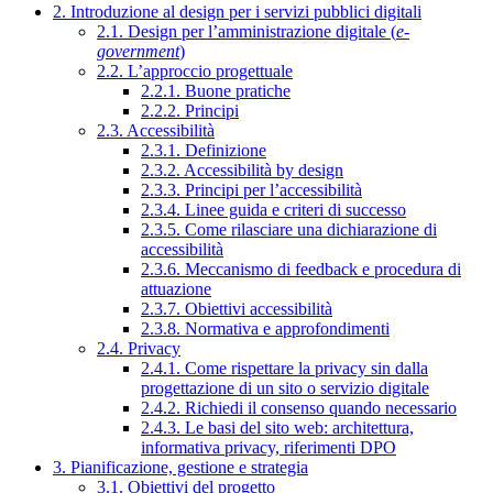
2. Introduzione al design per i servizi pubblici digitali
2.1. Design per l’amministrazione digitale (
e-
government
)
2.2. L’approccio progettuale
2.2.1. Buone pratiche
2.2.2. Principi
2.3. Accessibilità
2.3.1. Definizione
2.3.2. Accessibilità by design
2.3.3. Principi per l’accessibilità
2.3.4. Linee guida e criteri di successo
2.3.5. Come rilasciare una dichiarazione di
accessibilità
2.3.6. Meccanismo di feedback e procedura di
attuazione
2.3.7. Obiettivi accessibilità
2.3.8. Normativa e approfondimenti
2.4. Privacy
2.4.1. Come rispettare la privacy sin dalla
progettazione di un sito o servizio digitale
2.4.2. Richiedi il consenso quando necessario
2.4.3. Le basi del sito web: architettura,
informativa privacy, riferimenti DPO
3. Pianificazione, gestione e strategia
3.1. Obiettivi del progetto