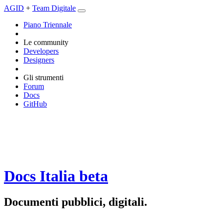
AGID
+
Team Digitale
Piano Triennale
Le community
Developers
Designers
Gli strumenti
Forum
Docs
GitHub
Docs Italia
beta
Documenti pubblici, digitali.