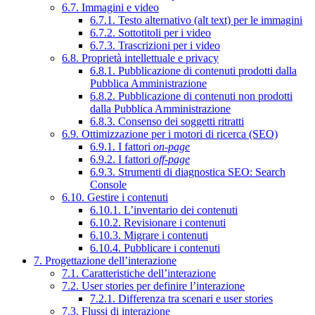
6.7. Immagini e video
6.7.1. Testo alternativo (alt text) per le immagini
6.7.2. Sottotitoli per i video
6.7.3. Trascrizioni per i video
6.8. Proprietà intellettuale e privacy
6.8.1. Pubblicazione di contenuti prodotti dalla
Pubblica Amministrazione
6.8.2. Pubblicazione di contenuti non prodotti
dalla Pubblica Amministrazione
6.8.3. Consenso dei soggetti ritratti
6.9. Ottimizzazione per i motori di ricerca (SEO)
6.9.1. I fattori
on-page
6.9.2. I fattori
off-page
6.9.3. Strumenti di diagnostica SEO: Search
Console
6.10. Gestire i contenuti
6.10.1. L’inventario dei contenuti
6.10.2. Revisionare i contenuti
6.10.3. Migrare i contenuti
6.10.4. Pubblicare i contenuti
7. Progettazione dell’interazione
7.1. Caratteristiche dell’interazione
7.2. User stories per definire l’interazione
7.2.1. Differenza tra scenari e user stories
7.3. Flussi di interazione