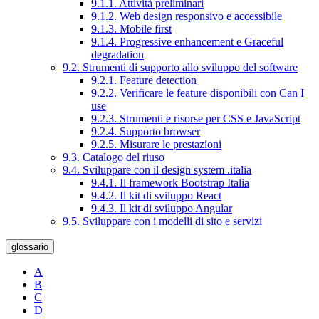
9.1.1. Attività preliminari
9.1.2. Web design responsivo e accessibile
9.1.3. Mobile first
9.1.4. Progressive enhancement e Graceful
degradation
9.2. Strumenti di supporto allo sviluppo del software
9.2.1. Feature detection
9.2.2. Verificare le feature disponibili con Can I
use
9.2.3. Strumenti e risorse per CSS e JavaScript
9.2.4. Supporto browser
9.2.5. Misurare le prestazioni
9.3. Catalogo del riuso
9.4. Sviluppare con il design system .italia
9.4.1. Il framework Bootstrap Italia
9.4.2. Il kit di sviluppo React
9.4.3. Il kit di sviluppo Angular
9.5. Sviluppare con i modelli di sito e servizi
glossario
A
B
C
D