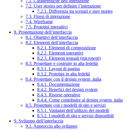
7.1. Caratteristiche dell’interazione
7.2. User stories per definire l’interazione
7.2.1. Differenza tra scenari e user stories
7.3. Flussi di interazione
7.4. Wireframe
7.5. Prototipi interattivi
8. Progettazione dell’interfaccia
8.1. Obiettivi dell’interfaccia
8.2. Elementi dell’interfaccia
8.2.1. Elementi di composizione
8.2.2. Elementi interattivi
8.2.3. Elementi testuali (microtesti)
8.3. Progettare e costruire in alta fedeltà
8.3.1. Layout di pagina
8.3.2. Prototipi in alta fedeltà
8.4. Progettare con il design system .italia
8.4.1. Documentazione
8.4.2. Benefici del design system
8.4.3. Risorse operative
8.4.4. Come contribuire al design system .italia
8.5. Progettare con i modelli di sito e servizi
8.5.1. Vantaggi dell’utilizzo dei modelli
8.5.2. I modelli di sito e servizi disponibili
9. Sviluppo dell’interfaccia
9.1. Approccio allo sviluppo