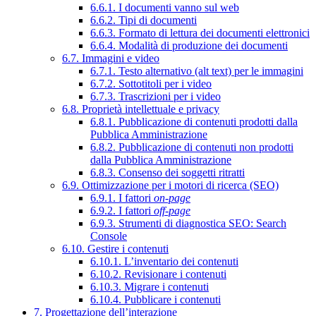
6.6.1. I documenti vanno sul web
6.6.2. Tipi di documenti
6.6.3. Formato di lettura dei documenti elettronici
6.6.4. Modalità di produzione dei documenti
6.7. Immagini e video
6.7.1. Testo alternativo (alt text) per le immagini
6.7.2. Sottotitoli per i video
6.7.3. Trascrizioni per i video
6.8. Proprietà intellettuale e privacy
6.8.1. Pubblicazione di contenuti prodotti dalla
Pubblica Amministrazione
6.8.2. Pubblicazione di contenuti non prodotti
dalla Pubblica Amministrazione
6.8.3. Consenso dei soggetti ritratti
6.9. Ottimizzazione per i motori di ricerca (SEO)
6.9.1. I fattori
on-page
6.9.2. I fattori
off-page
6.9.3. Strumenti di diagnostica SEO: Search
Console
6.10. Gestire i contenuti
6.10.1. L’inventario dei contenuti
6.10.2. Revisionare i contenuti
6.10.3. Migrare i contenuti
6.10.4. Pubblicare i contenuti
7. Progettazione dell’interazione