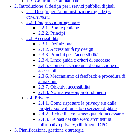
1.3. Contribuisci al manuale
2. Introduzione al design per i servizi pubblici digitali
2.1. Design per l’amministrazione digitale (
e-
government
)
2.2. L’approccio progettuale
2.2.1. Buone pratiche
2.2.2. Principi
2.3. Accessibilità
2.3.1. Definizione
2.3.2. Accessibilità by design
2.3.3. Principi per l’accessibilità
2.3.4. Linee guida e criteri di successo
2.3.5. Come rilasciare una dichiarazione di
accessibilità
2.3.6. Meccanismo di feedback e procedura di
attuazione
2.3.7. Obiettivi accessibilità
2.3.8. Normativa e approfondimenti
2.4. Privacy
2.4.1. Come rispettare la privacy sin dalla
progettazione di un sito o servizio digitale
2.4.2. Richiedi il consenso quando necessario
2.4.3. Le basi del sito web: architettura,
informativa privacy, riferimenti DPO
3. Pianificazione, gestione e strategia