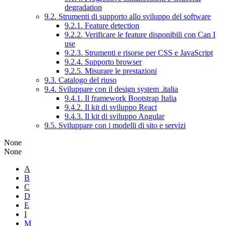
degradation
9.2. Strumenti di supporto allo sviluppo del software
9.2.1. Feature detection
9.2.2. Verificare le feature disponibili con Can I
use
9.2.3. Strumenti e risorse per CSS e JavaScript
9.2.4. Supporto browser
9.2.5. Misurare le prestazioni
9.3. Catalogo del riuso
9.4. Sviluppare con il design system .italia
9.4.1. Il framework Bootstrap Italia
9.4.2. Il kit di sviluppo React
9.4.3. Il kit di sviluppo Angular
9.5. Sviluppare con i modelli di sito e servizi
None
None
A
B
C
D
E
I
M