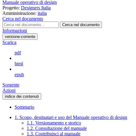
Manuale operativo di design
Progetto:
Designers Italia
Amministrazione:
italia
Cerca nel documento
Cerca nel documento
Informazioni
versione-corrente
Scarica
pdf
html
epub
Sorgente
Azioni
indice dei contenuti
Sommario
1. Scopo, destinatari e uso del Manuale operativo di design
1.1. Versionamento e storico
1.2. Consultazione del manuale
1.3. Contribuisci al manuale