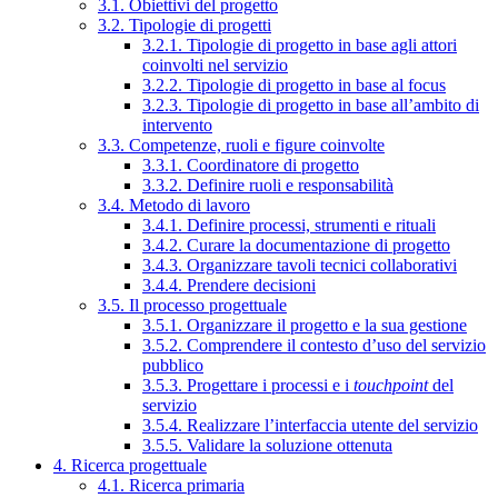
3.1. Obiettivi del progetto
3.2. Tipologie di progetti
3.2.1. Tipologie di progetto in base agli attori
coinvolti nel servizio
3.2.2. Tipologie di progetto in base al focus
3.2.3. Tipologie di progetto in base all’ambito di
intervento
3.3. Competenze, ruoli e figure coinvolte
3.3.1. Coordinatore di progetto
3.3.2. Definire ruoli e responsabilità
3.4. Metodo di lavoro
3.4.1. Definire processi, strumenti e rituali
3.4.2. Curare la documentazione di progetto
3.4.3. Organizzare tavoli tecnici collaborativi
3.4.4. Prendere decisioni
3.5. Il processo progettuale
3.5.1. Organizzare il progetto e la sua gestione
3.5.2. Comprendere il contesto d’uso del servizio
pubblico
3.5.3. Progettare i processi e i
touchpoint
del
servizio
3.5.4. Realizzare l’interfaccia utente del servizio
3.5.5. Validare la soluzione ottenuta
4. Ricerca progettuale
4.1. Ricerca primaria