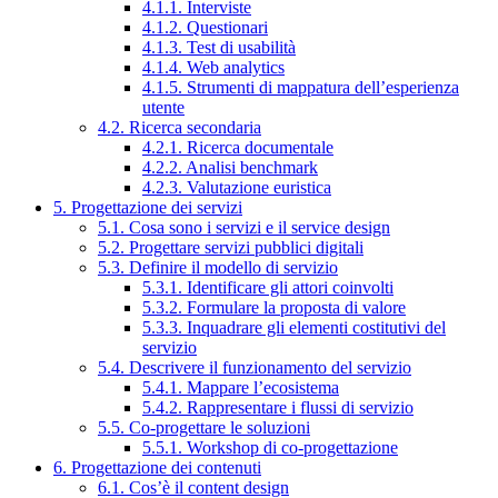
4.1.1. Interviste
4.1.2. Questionari
4.1.3. Test di usabilità
4.1.4. Web analytics
4.1.5. Strumenti di mappatura dell’esperienza
utente
4.2. Ricerca secondaria
4.2.1. Ricerca documentale
4.2.2. Analisi benchmark
4.2.3. Valutazione euristica
5. Progettazione dei servizi
5.1. Cosa sono i servizi e il service design
5.2. Progettare servizi pubblici digitali
5.3. Definire il modello di servizio
5.3.1. Identificare gli attori coinvolti
5.3.2. Formulare la proposta di valore
5.3.3. Inquadrare gli elementi costitutivi del
servizio
5.4. Descrivere il funzionamento del servizio
5.4.1. Mappare l’ecosistema
5.4.2. Rappresentare i flussi di servizio
5.5. Co-progettare le soluzioni
5.5.1. Workshop di co-progettazione
6. Progettazione dei contenuti
6.1. Cos’è il content design