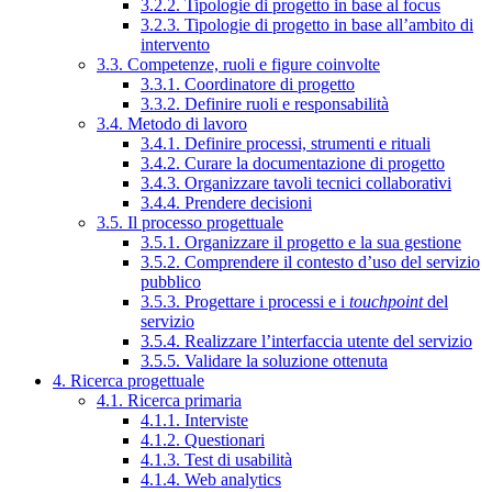
3.2.2. Tipologie di progetto in base al focus
3.2.3. Tipologie di progetto in base all’ambito di
intervento
3.3. Competenze, ruoli e figure coinvolte
3.3.1. Coordinatore di progetto
3.3.2. Definire ruoli e responsabilità
3.4. Metodo di lavoro
3.4.1. Definire processi, strumenti e rituali
3.4.2. Curare la documentazione di progetto
3.4.3. Organizzare tavoli tecnici collaborativi
3.4.4. Prendere decisioni
3.5. Il processo progettuale
3.5.1. Organizzare il progetto e la sua gestione
3.5.2. Comprendere il contesto d’uso del servizio
pubblico
3.5.3. Progettare i processi e i
touchpoint
del
servizio
3.5.4. Realizzare l’interfaccia utente del servizio
3.5.5. Validare la soluzione ottenuta
4. Ricerca progettuale
4.1. Ricerca primaria
4.1.1. Interviste
4.1.2. Questionari
4.1.3. Test di usabilità
4.1.4. Web analytics