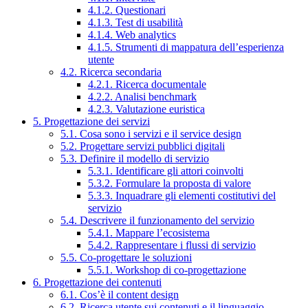
4.1.2. Questionari
4.1.3. Test di usabilità
4.1.4. Web analytics
4.1.5. Strumenti di mappatura dell’esperienza
utente
4.2. Ricerca secondaria
4.2.1. Ricerca documentale
4.2.2. Analisi benchmark
4.2.3. Valutazione euristica
5. Progettazione dei servizi
5.1. Cosa sono i servizi e il service design
5.2. Progettare servizi pubblici digitali
5.3. Definire il modello di servizio
5.3.1. Identificare gli attori coinvolti
5.3.2. Formulare la proposta di valore
5.3.3. Inquadrare gli elementi costitutivi del
servizio
5.4. Descrivere il funzionamento del servizio
5.4.1. Mappare l’ecosistema
5.4.2. Rappresentare i flussi di servizio
5.5. Co-progettare le soluzioni
5.5.1. Workshop di co-progettazione
6. Progettazione dei contenuti
6.1. Cos’è il content design
6.2. Ricerca utente sui contenuti e il linguaggio