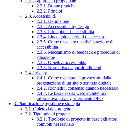
2.2. L’approccio progettuale
2.2.1. Buone pratiche
2.2.2. Principi
2.3. Accessibilità
2.3.1. Definizione
2.3.2. Accessibilità by design
2.3.3. Principi per l’accessibilità
2.3.4. Linee guida e criteri di successo
2.3.5. Come rilasciare una dichiarazione di
accessibilità
2.3.6. Meccanismo di feedback e procedura di
attuazione
2.3.7. Obiettivi accessibilità
2.3.8. Normativa e approfondimenti
2.4. Privacy
2.4.1. Come rispettare la privacy sin dalla
progettazione di un sito o servizio digitale
2.4.2. Richiedi il consenso quando necessario
2.4.3. Le basi del sito web: architettura,
informativa privacy, riferimenti DPO
3. Pianificazione, gestione e strategia
3.1. Obiettivi del progetto
3.2. Tipologie di progetti
3.2.1. Tipologie di progetto in base agli attori
coinvolti nel servizio