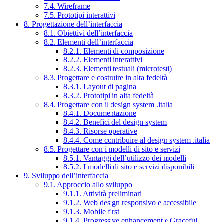
7.4. Wireframe
7.5. Prototipi interattivi
8. Progettazione dell’interfaccia
8.1. Obiettivi dell’interfaccia
8.2. Elementi dell’interfaccia
8.2.1. Elementi di composizione
8.2.2. Elementi interattivi
8.2.3. Elementi testuali (microtesti)
8.3. Progettare e costruire in alta fedeltà
8.3.1. Layout di pagina
8.3.2. Prototipi in alta fedeltà
8.4. Progettare con il design system .italia
8.4.1. Documentazione
8.4.2. Benefici del design system
8.4.3. Risorse operative
8.4.4. Come contribuire al design system .italia
8.5. Progettare con i modelli di sito e servizi
8.5.1. Vantaggi dell’utilizzo dei modelli
8.5.2. I modelli di sito e servizi disponibili
9. Sviluppo dell’interfaccia
9.1. Approccio allo sviluppo
9.1.1. Attività preliminari
9.1.2. Web design responsivo e accessibile
9.1.3. Mobile first
9.1.4. Progressive enhancement e Graceful