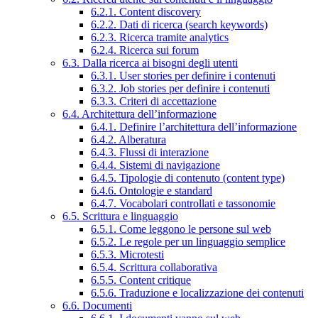
6.2.1. Content discovery
6.2.2. Dati di ricerca (search keywords)
6.2.3. Ricerca tramite analytics
6.2.4. Ricerca sui forum
6.3. Dalla ricerca ai bisogni degli utenti
6.3.1. User stories per definire i contenuti
6.3.2. Job stories per definire i contenuti
6.3.3. Criteri di accettazione
6.4. Architettura dell’informazione
6.4.1. Definire l’architettura dell’informazione
6.4.2. Alberatura
6.4.3. Flussi di interazione
6.4.4. Sistemi di navigazione
6.4.5. Tipologie di contenuto (content type)
6.4.6. Ontologie e standard
6.4.7. Vocabolari controllati e tassonomie
6.5. Scrittura e linguaggio
6.5.1. Come leggono le persone sul web
6.5.2. Le regole per un linguaggio semplice
6.5.3. Microtesti
6.5.4. Scrittura collaborativa
6.5.5. Content critique
6.5.6. Traduzione e localizzazione dei contenuti
6.6. Documenti