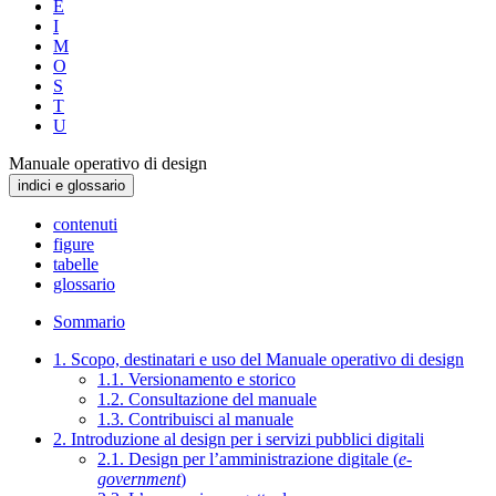
E
I
M
O
S
T
U
Manuale operativo di design
indici e glossario
contenuti
figure
tabelle
glossario
Sommario
1. Scopo, destinatari e uso del Manuale operativo di design
1.1. Versionamento e storico
1.2. Consultazione del manuale
1.3. Contribuisci al manuale
2. Introduzione al design per i servizi pubblici digitali
2.1. Design per l’amministrazione digitale (
e-
government
)