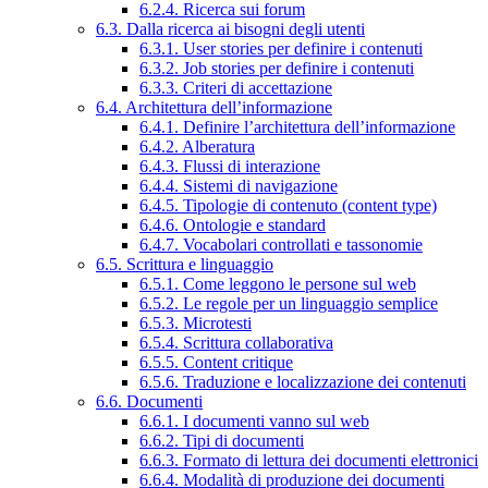
6.2.4. Ricerca sui forum
6.3. Dalla ricerca ai bisogni degli utenti
6.3.1. User stories per definire i contenuti
6.3.2. Job stories per definire i contenuti
6.3.3. Criteri di accettazione
6.4. Architettura dell’informazione
6.4.1. Definire l’architettura dell’informazione
6.4.2. Alberatura
6.4.3. Flussi di interazione
6.4.4. Sistemi di navigazione
6.4.5. Tipologie di contenuto (content type)
6.4.6. Ontologie e standard
6.4.7. Vocabolari controllati e tassonomie
6.5. Scrittura e linguaggio
6.5.1. Come leggono le persone sul web
6.5.2. Le regole per un linguaggio semplice
6.5.3. Microtesti
6.5.4. Scrittura collaborativa
6.5.5. Content critique
6.5.6. Traduzione e localizzazione dei contenuti
6.6. Documenti
6.6.1. I documenti vanno sul web
6.6.2. Tipi di documenti
6.6.3. Formato di lettura dei documenti elettronici
6.6.4. Modalità di produzione dei documenti