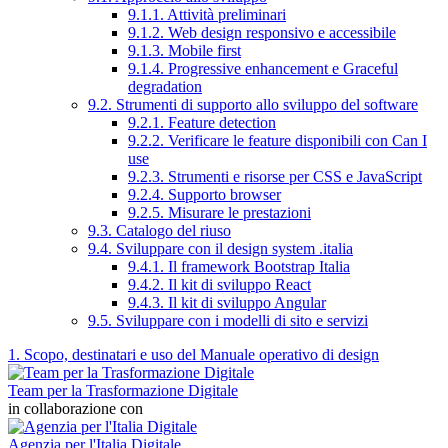
9.1.1. Attività preliminari
9.1.2. Web design responsivo e accessibile
9.1.3. Mobile first
9.1.4. Progressive enhancement e Graceful
degradation
9.2. Strumenti di supporto allo sviluppo del software
9.2.1. Feature detection
9.2.2. Verificare le feature disponibili con Can I
use
9.2.3. Strumenti e risorse per CSS e JavaScript
9.2.4. Supporto browser
9.2.5. Misurare le prestazioni
9.3. Catalogo del riuso
9.4. Sviluppare con il design system .italia
9.4.1. Il framework Bootstrap Italia
9.4.2. Il kit di sviluppo React
9.4.3. Il kit di sviluppo Angular
9.5. Sviluppare con i modelli di sito e servizi
1. Scopo, destinatari e uso del Manuale operativo di design
Team per la Trasformazione Digitale
in collaborazione con
Agenzia per l'Italia Digitale