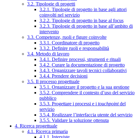
3.2. Tipologie di progetti
3.2.1. Tipologie di progetto in base agli attori
coinvolti nel servizio
3.2.2. Tipologie di progetto in base al focus
3.2.3. Tipologie di progetto in base all’ambito di
intervento
3.3. Competenze, ruoli e figure coinvolte
3.3.1. Coordinatore di progetto
3.3.2. Definire ruoli e responsabilità
3.4. Metodo di lavoro
3.4.1. Definire processi, strumenti e rituali
3.4.2. Curare la documentazione di progetto
3.4.3. Organizzare tavoli tecnici collaborativi
3.4.4. Prendere decisioni
3.5. Il processo progettuale
3.5.1. Organizzare il progetto e la sua gestione
3.5.2. Comprendere il contesto d’uso del servizio
pubblico
3.5.3. Progettare i processi e i
touchpoint
del
servizio
3.5.4. Realizzare l’interfaccia utente del servizio
3.5.5. Validare la soluzione ottenuta
4. Ricerca progettuale
4.1. Ricerca primaria
4.1.1. Interviste