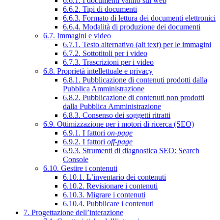
6.6.1. I documenti vanno sul web
6.6.2. Tipi di documenti
6.6.3. Formato di lettura dei documenti elettronici
6.6.4. Modalità di produzione dei documenti
6.7. Immagini e video
6.7.1. Testo alternativo (alt text) per le immagini
6.7.2. Sottotitoli per i video
6.7.3. Trascrizioni per i video
6.8. Proprietà intellettuale e privacy
6.8.1. Pubblicazione di contenuti prodotti dalla
Pubblica Amministrazione
6.8.2. Pubblicazione di contenuti non prodotti
dalla Pubblica Amministrazione
6.8.3. Consenso dei soggetti ritratti
6.9. Ottimizzazione per i motori di ricerca (SEO)
6.9.1. I fattori
on-page
6.9.2. I fattori
off-page
6.9.3. Strumenti di diagnostica SEO: Search
Console
6.10. Gestire i contenuti
6.10.1. L’inventario dei contenuti
6.10.2. Revisionare i contenuti
6.10.3. Migrare i contenuti
6.10.4. Pubblicare i contenuti
7. Progettazione dell’interazione