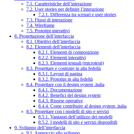
7.1. Caratteristiche dell’interazione
7.2. User stories per definire l’interazione
7.2.1. Differenza tra scenari e user stories
7.3. Flussi di interazione
7.4. Wireframe
7.5. Prototipi interattivi
8. Progettazione dell’interfaccia
8.1. Obiettivi dell’interfaccia
8.2. Elementi dell’interfaccia
8.2.1. Elementi di composizione
8.2.2. Elementi interattivi
8.2.3. Elementi testuali (microtesti)
8.3. Progettare e costruire in alta fedeltà
8.3.1. Layout di pagina
8.3.2. Prototipi in alta fedeltà
8.4. Progettare con il design system .italia
8.4.1. Documentazione
8.4.2. Benefici del design system
8.4.3. Risorse operative
8.4.4. Come contribuire al design system .italia
8.5. Progettare con i modelli di sito e servizi
8.5.1. Vantaggi dell’utilizzo dei modelli
8.5.2. I modelli di sito e servizi disponibili
9. Sviluppo dell’interfaccia
9.1. Approccio allo sviluppo