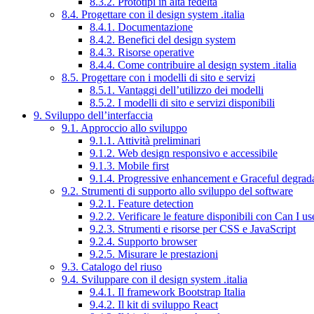
8.3.2. Prototipi in alta fedeltà
8.4. Progettare con il design system .italia
8.4.1. Documentazione
8.4.2. Benefici del design system
8.4.3. Risorse operative
8.4.4. Come contribuire al design system .italia
8.5. Progettare con i modelli di sito e servizi
8.5.1. Vantaggi dell’utilizzo dei modelli
8.5.2. I modelli di sito e servizi disponibili
9. Sviluppo dell’interfaccia
9.1. Approccio allo sviluppo
9.1.1. Attività preliminari
9.1.2. Web design responsivo e accessibile
9.1.3. Mobile first
9.1.4. Progressive enhancement e Graceful degrad
9.2. Strumenti di supporto allo sviluppo del software
9.2.1. Feature detection
9.2.2. Verificare le feature disponibili con Can I us
9.2.3. Strumenti e risorse per CSS e JavaScript
9.2.4. Supporto browser
9.2.5. Misurare le prestazioni
9.3. Catalogo del riuso
9.4. Sviluppare con il design system .italia
9.4.1. Il framework Bootstrap Italia
9.4.2. Il kit di sviluppo React