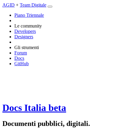
AGID
+
Team Digitale
Piano Triennale
Le community
Developers
Designers
Gli strumenti
Forum
Docs
GitHub
Docs Italia
beta
Documenti pubblici, digitali.