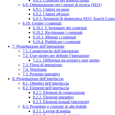
6.8.3. Consenso dei soggetti ritratti
6.9. Ottimizzazione per i motori di ricerca (SEO)
6.9.1. I fattori
on-page
6.9.2. I fattori
off-page
6.9.3. Strumenti di diagnostica SEO: Search Cons
6.10. Gestire i contenuti
6.10.1. L’inventario dei contenuti
6.10.2. Revisionare i contenuti
6.10.3. Migrare i contenuti
6.10.4. Pubblicare i contenuti
7. Progettazione dell’interazione
7.1. Caratteristiche dell’interazione
7.2. User stories per definire l’interazione
7.2.1. Differenza tra scenari e user stories
7.3. Flussi di interazione
7.4. Wireframe
7.5. Prototipi interattivi
8. Progettazione dell’interfaccia
8.1. Obiettivi dell’interfaccia
8.2. Elementi dell’interfaccia
8.2.1. Elementi di composizione
8.2.2. Elementi interattivi
8.2.3. Elementi testuali (microtesti)
8.3. Progettare e costruire in alta fedeltà
8.3.1. Layout di pagina