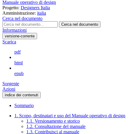
Manuale operativo di design
Progetto:
Designers Italia
Amministrazione:
italia
Cerca nel documento
Cerca nel documento
Informazioni
versione-corrente
Scarica
pdf
html
epub
Sorgente
Azioni
indice dei contenuti
Sommario
1. Scopo, destinatari e uso del Manuale operativo di design
1.1. Versionamento e storico
1.2. Consultazione del manuale
1.3. Contribuisci al manuale