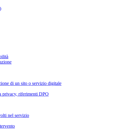
)
ilità
azione
ione di un sito o servizio digitale
va privacy, riferimenti DPO
olti nel servizio
ntervento