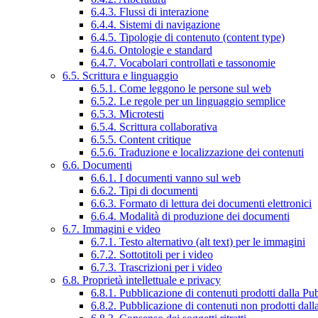
6.4.3. Flussi di interazione
6.4.4. Sistemi di navigazione
6.4.5. Tipologie di contenuto (content type)
6.4.6. Ontologie e standard
6.4.7. Vocabolari controllati e tassonomie
6.5. Scrittura e linguaggio
6.5.1. Come leggono le persone sul web
6.5.2. Le regole per un linguaggio semplice
6.5.3. Microtesti
6.5.4. Scrittura collaborativa
6.5.5. Content critique
6.5.6. Traduzione e localizzazione dei contenuti
6.6. Documenti
6.6.1. I documenti vanno sul web
6.6.2. Tipi di documenti
6.6.3. Formato di lettura dei documenti elettronici
6.6.4. Modalità di produzione dei documenti
6.7. Immagini e video
6.7.1. Testo alternativo (alt text) per le immagini
6.7.2. Sottotitoli per i video
6.7.3. Trascrizioni per i video
6.8. Proprietà intellettuale e privacy
6.8.1. Pubblicazione di contenuti prodotti dalla P
6.8.2. Pubblicazione di contenuti non prodotti dal