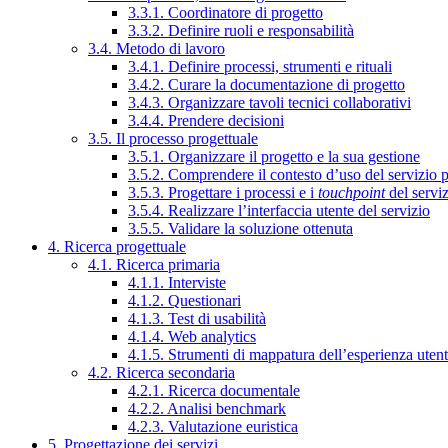
3.3.1. Coordinatore di progetto
3.3.2. Definire ruoli e responsabilità
3.4. Metodo di lavoro
3.4.1. Definire processi, strumenti e rituali
3.4.2. Curare la documentazione di progetto
3.4.3. Organizzare tavoli tecnici collaborativi
3.4.4. Prendere decisioni
3.5. Il processo progettuale
3.5.1. Organizzare il progetto e la sua gestione
3.5.2. Comprendere il contesto d’uso del servizio 
3.5.3. Progettare i processi e i
touchpoint
del servi
3.5.4. Realizzare l’interfaccia utente del servizio
3.5.5. Validare la soluzione ottenuta
4. Ricerca progettuale
4.1. Ricerca primaria
4.1.1. Interviste
4.1.2. Questionari
4.1.3. Test di usabilità
4.1.4. Web analytics
4.1.5. Strumenti di mappatura dell’esperienza uten
4.2. Ricerca secondaria
4.2.1. Ricerca documentale
4.2.2. Analisi benchmark
4.2.3. Valutazione euristica
5. Progettazione dei servizi