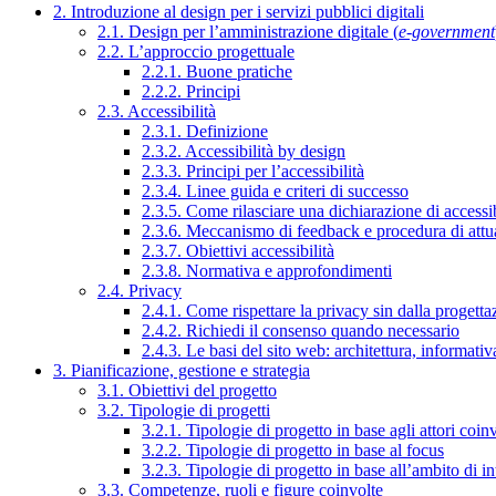
2. Introduzione al design per i servizi pubblici digitali
2.1. Design per l’amministrazione digitale (
e-government
2.2. L’approccio progettuale
2.2.1. Buone pratiche
2.2.2. Principi
2.3. Accessibilità
2.3.1. Definizione
2.3.2. Accessibilità by design
2.3.3. Principi per l’accessibilità
2.3.4. Linee guida e criteri di successo
2.3.5. Come rilasciare una dichiarazione di accessib
2.3.6. Meccanismo di feedback e procedura di attu
2.3.7. Obiettivi accessibilità
2.3.8. Normativa e approfondimenti
2.4. Privacy
2.4.1. Come rispettare la privacy sin dalla progettaz
2.4.2. Richiedi il consenso quando necessario
2.4.3. Le basi del sito web: architettura, informati
3. Pianificazione, gestione e strategia
3.1. Obiettivi del progetto
3.2. Tipologie di progetti
3.2.1. Tipologie di progetto in base agli attori coinv
3.2.2. Tipologie di progetto in base al focus
3.2.3. Tipologie di progetto in base all’ambito di i
3.3. Competenze, ruoli e figure coinvolte