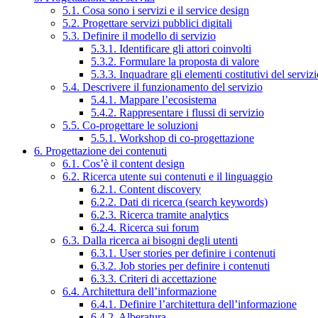
5.1. Cosa sono i servizi e il service design
5.2. Progettare servizi pubblici digitali
5.3. Definire il modello di servizio
5.3.1. Identificare gli attori coinvolti
5.3.2. Formulare la proposta di valore
5.3.3. Inquadrare gli elementi costitutivi del serviz
5.4. Descrivere il funzionamento del servizio
5.4.1. Mappare l’ecosistema
5.4.2. Rappresentare i flussi di servizio
5.5. Co-progettare le soluzioni
5.5.1. Workshop di co-progettazione
6. Progettazione dei contenuti
6.1. Cos’è il content design
6.2. Ricerca utente sui contenuti e il linguaggio
6.2.1. Content discovery
6.2.2. Dati di ricerca (search keywords)
6.2.3. Ricerca tramite analytics
6.2.4. Ricerca sui forum
6.3. Dalla ricerca ai bisogni degli utenti
6.3.1. User stories per definire i contenuti
6.3.2. Job stories per definire i contenuti
6.3.3. Criteri di accettazione
6.4. Architettura dell’informazione
6.4.1. Definire l’architettura dell’informazione
6.4.2. Alberatura