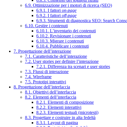
6.8.3. Consenso dei soggetti ritratti
6.9. Ottimizzazione per i motori di ricerca (SEO)
6.9.1. I fattori
on-page
6.9.2. I fattori
off-page
6.9.3. Strumenti di diagnostica SEO: Search Cons
6.10. Gestire i contenuti
6.10.1. L’inventario dei contenuti
6.10.2. Revisionare i contenuti
6.10.3. Migrare i contenuti
6.10.4. Pubblicare i contenuti
7. Progettazione dell’interazione
7.1. Caratteristiche dell’interazione
7.2. User stories per definire l’interazione
7.2.1. Differenza tra scenari e user stories
7.3. Flussi di interazione
7.4. Wireframe
7.5. Prototipi interattivi
8. Progettazione dell’interfaccia
8.1. Obiettivi dell’interfaccia
8.2. Elementi dell’interfaccia
8.2.1. Elementi di composizione
8.2.2. Elementi interattivi
8.2.3. Elementi testuali (microtesti)
8.3. Progettare e costruire in alta fedeltà
8.3.1. Layout di pagina