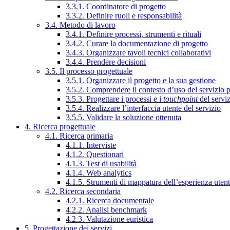
3.3.1. Coordinatore di progetto
3.3.2. Definire ruoli e responsabilità
3.4. Metodo di lavoro
3.4.1. Definire processi, strumenti e rituali
3.4.2. Curare la documentazione di progetto
3.4.3. Organizzare tavoli tecnici collaborativi
3.4.4. Prendere decisioni
3.5. Il processo progettuale
3.5.1. Organizzare il progetto e la sua gestione
3.5.2. Comprendere il contesto d’uso del servizio 
3.5.3. Progettare i processi e i
touchpoint
del servi
3.5.4. Realizzare l’interfaccia utente del servizio
3.5.5. Validare la soluzione ottenuta
4. Ricerca progettuale
4.1. Ricerca primaria
4.1.1. Interviste
4.1.2. Questionari
4.1.3. Test di usabilità
4.1.4. Web analytics
4.1.5. Strumenti di mappatura dell’esperienza uten
4.2. Ricerca secondaria
4.2.1. Ricerca documentale
4.2.2. Analisi benchmark
4.2.3. Valutazione euristica
5. Progettazione dei servizi