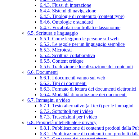
6.4.3. Flussi di interazione
6.4.4. Sistemi di navigazione
6.4.5. Tipologie di contenuto (content type)
6.4.6. Ontologie e standard
6.4.7. Vocabolari controllati e tassonomie
6.5. Scrittura e linguaggio
6.5.1. Come leggono le persone sul web
6.5.2. Le regole per un linguaggio semplice
6.5.3. Microtesti
6.5.4. Scrittura collaborativa
6.5.5. Content critique
6.5.6. Traduzione e localizzazione dei contenuti
6.6. Documenti
6.6.1. I documenti vanno sul web
6.6.2. Tipi di documenti
6.6.3. Formato di lettura dei documenti elettronici
6.6.4. Modalità di produzione dei documenti
6.7. Immagini e video
6.7.1. Testo alternativo (alt text) per le immagini
6.7.2. Sottotitoli per i video
6.7.3. Trascrizioni per i video
6.8. Proprietà intellettuale e privacy
6.8.1. Pubblicazione di contenuti prodotti dalla P
6.8.2. Pubblicazione di contenuti non prodotti dal