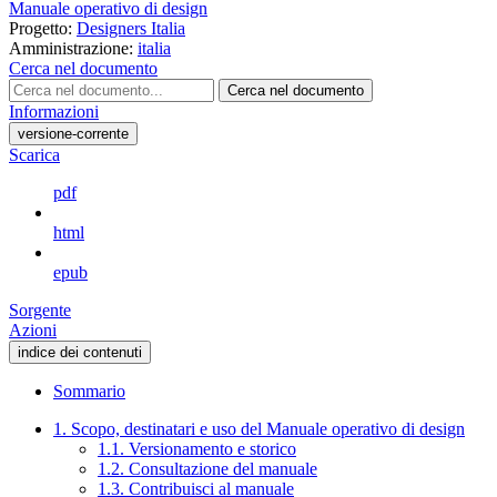
Manuale operativo di design
Progetto:
Designers Italia
Amministrazione:
italia
Cerca nel documento
Cerca nel documento
Informazioni
versione-corrente
Scarica
pdf
html
epub
Sorgente
Azioni
indice dei contenuti
Sommario
1. Scopo, destinatari e uso del Manuale operativo di design
1.1. Versionamento e storico
1.2. Consultazione del manuale
1.3. Contribuisci al manuale