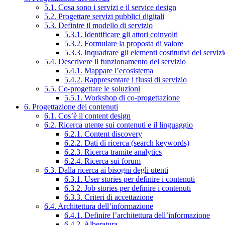
5.1. Cosa sono i servizi e il service design
5.2. Progettare servizi pubblici digitali
5.3. Definire il modello di servizio
5.3.1. Identificare gli attori coinvolti
5.3.2. Formulare la proposta di valore
5.3.3. Inquadrare gli elementi costitutivi del serviz
5.4. Descrivere il funzionamento del servizio
5.4.1. Mappare l’ecosistema
5.4.2. Rappresentare i flussi di servizio
5.5. Co-progettare le soluzioni
5.5.1. Workshop di co-progettazione
6. Progettazione dei contenuti
6.1. Cos’è il content design
6.2. Ricerca utente sui contenuti e il linguaggio
6.2.1. Content discovery
6.2.2. Dati di ricerca (search keywords)
6.2.3. Ricerca tramite analytics
6.2.4. Ricerca sui forum
6.3. Dalla ricerca ai bisogni degli utenti
6.3.1. User stories per definire i contenuti
6.3.2. Job stories per definire i contenuti
6.3.3. Criteri di accettazione
6.4. Architettura dell’informazione
6.4.1. Definire l’architettura dell’informazione
6.4.2. Alberatura