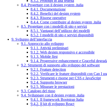
8.3.2. Prototipi in alta fedeltà
8.4. Progettare con il design system .italia
8.4.1. Documentazione
8.4.2. Benefici del design system
8.4.3. Risorse operative
8.4.4. Come contribuire al design system .italia
8.5. Progettare con i modelli di sito e servizi
8.5.1. Vantaggi dell’utilizzo dei modelli
8.5.2. I modelli di sito e servizi disponibili
9. Sviluppo dell’interfaccia
9.1. Approccio allo sviluppo
9.1.1. Attività preliminari
9.1.2. Web design responsivo e accessibile
9.1.3. Mobile first
9.1.4. Progressive enhancement e Graceful degrad
9.2. Strumenti di supporto allo sviluppo del software
9.2.1. Feature detection
9.2.2. Verificare le feature disponibili con Can I us
9.2.3. Strumenti e risorse per CSS e JavaScript
9.2.4. Supporto browser
9.2.5. Misurare le prestazioni
9.3. Catalogo del riuso
9.4. Sviluppare con il design system .italia
9.4.1. Il framework Bootstrap Italia
9.4.2. Il kit di sviluppo React