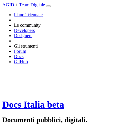
AGID
+
Team Digitale
Piano Triennale
Le community
Developers
Designers
Gli strumenti
Forum
Docs
GitHub
Docs Italia
beta
Documenti pubblici, digitali.