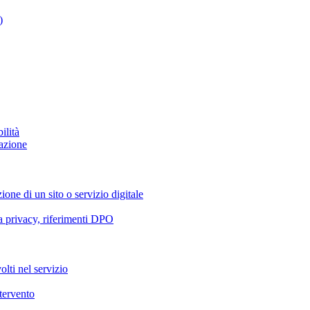
)
ilità
azione
ione di un sito o servizio digitale
va privacy, riferimenti DPO
olti nel servizio
ntervento