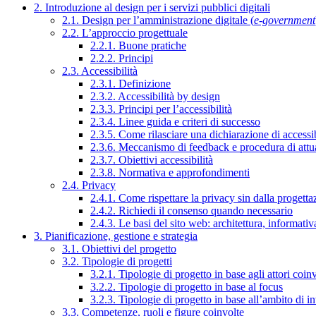
2. Introduzione al design per i servizi pubblici digitali
2.1. Design per l’amministrazione digitale (
e-government
2.2. L’approccio progettuale
2.2.1. Buone pratiche
2.2.2. Principi
2.3. Accessibilità
2.3.1. Definizione
2.3.2. Accessibilità by design
2.3.3. Principi per l’accessibilità
2.3.4. Linee guida e criteri di successo
2.3.5. Come rilasciare una dichiarazione di accessib
2.3.6. Meccanismo di feedback e procedura di attu
2.3.7. Obiettivi accessibilità
2.3.8. Normativa e approfondimenti
2.4. Privacy
2.4.1. Come rispettare la privacy sin dalla progettaz
2.4.2. Richiedi il consenso quando necessario
2.4.3. Le basi del sito web: architettura, informati
3. Pianificazione, gestione e strategia
3.1. Obiettivi del progetto
3.2. Tipologie di progetti
3.2.1. Tipologie di progetto in base agli attori coinv
3.2.2. Tipologie di progetto in base al focus
3.2.3. Tipologie di progetto in base all’ambito di i
3.3. Competenze, ruoli e figure coinvolte