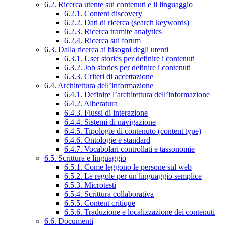
6.2. Ricerca utente sui contenuti e il linguaggio
6.2.1. Content discovery
6.2.2. Dati di ricerca (search keywords)
6.2.3. Ricerca tramite analytics
6.2.4. Ricerca sui forum
6.3. Dalla ricerca ai bisogni degli utenti
6.3.1. User stories per definire i contenuti
6.3.2. Job stories per definire i contenuti
6.3.3. Criteri di accettazione
6.4. Architettura dell’informazione
6.4.1. Definire l’architettura dell’informazione
6.4.2. Alberatura
6.4.3. Flussi di interazione
6.4.4. Sistemi di navigazione
6.4.5. Tipologie di contenuto (content type)
6.4.6. Ontologie e standard
6.4.7. Vocabolari controllati e tassonomie
6.5. Scrittura e linguaggio
6.5.1. Come leggono le persone sul web
6.5.2. Le regole per un linguaggio semplice
6.5.3. Microtesti
6.5.4. Scrittura collaborativa
6.5.5. Content critique
6.5.6. Traduzione e localizzazione dei contenuti
6.6. Documenti