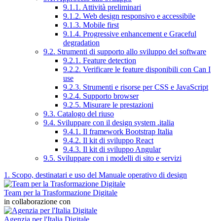
9.1.1. Attività preliminari
9.1.2. Web design responsivo e accessibile
9.1.3. Mobile first
9.1.4. Progressive enhancement e Graceful
degradation
9.2. Strumenti di supporto allo sviluppo del software
9.2.1. Feature detection
9.2.2. Verificare le feature disponibili con Can I
use
9.2.3. Strumenti e risorse per CSS e JavaScript
9.2.4. Supporto browser
9.2.5. Misurare le prestazioni
9.3. Catalogo del riuso
9.4. Sviluppare con il design system .italia
9.4.1. Il framework Bootstrap Italia
9.4.2. Il kit di sviluppo React
9.4.3. Il kit di sviluppo Angular
9.5. Sviluppare con i modelli di sito e servizi
1. Scopo, destinatari e uso del Manuale operativo di design
Team per la Trasformazione Digitale
in collaborazione con
Agenzia per l'Italia Digitale