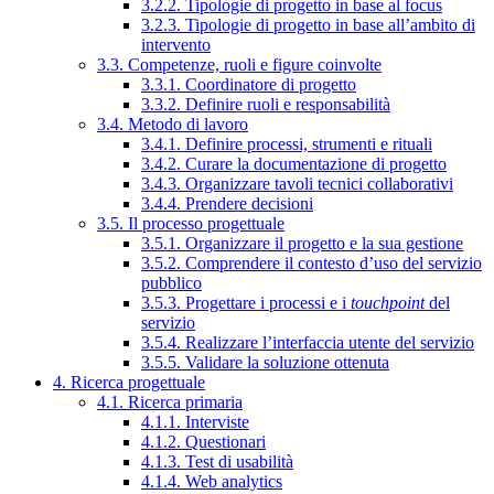
3.2.2. Tipologie di progetto in base al focus
3.2.3. Tipologie di progetto in base all’ambito di
intervento
3.3. Competenze, ruoli e figure coinvolte
3.3.1. Coordinatore di progetto
3.3.2. Definire ruoli e responsabilità
3.4. Metodo di lavoro
3.4.1. Definire processi, strumenti e rituali
3.4.2. Curare la documentazione di progetto
3.4.3. Organizzare tavoli tecnici collaborativi
3.4.4. Prendere decisioni
3.5. Il processo progettuale
3.5.1. Organizzare il progetto e la sua gestione
3.5.2. Comprendere il contesto d’uso del servizio
pubblico
3.5.3. Progettare i processi e i
touchpoint
del
servizio
3.5.4. Realizzare l’interfaccia utente del servizio
3.5.5. Validare la soluzione ottenuta
4. Ricerca progettuale
4.1. Ricerca primaria
4.1.1. Interviste
4.1.2. Questionari
4.1.3. Test di usabilità
4.1.4. Web analytics