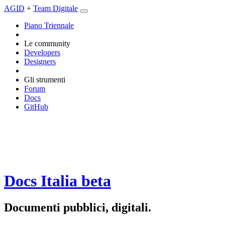
AGID
+
Team Digitale
Piano Triennale
Le community
Developers
Designers
Gli strumenti
Forum
Docs
GitHub
Docs Italia
beta
Documenti pubblici, digitali.