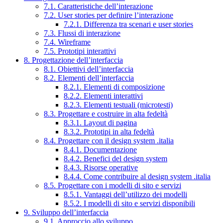
7.1. Caratteristiche dell’interazione
7.2. User stories per definire l’interazione
7.2.1. Differenza tra scenari e user stories
7.3. Flussi di interazione
7.4. Wireframe
7.5. Prototipi interattivi
8. Progettazione dell’interfaccia
8.1. Obiettivi dell’interfaccia
8.2. Elementi dell’interfaccia
8.2.1. Elementi di composizione
8.2.2. Elementi interattivi
8.2.3. Elementi testuali (microtesti)
8.3. Progettare e costruire in alta fedeltà
8.3.1. Layout di pagina
8.3.2. Prototipi in alta fedeltà
8.4. Progettare con il design system .italia
8.4.1. Documentazione
8.4.2. Benefici del design system
8.4.3. Risorse operative
8.4.4. Come contribuire al design system .italia
8.5. Progettare con i modelli di sito e servizi
8.5.1. Vantaggi dell’utilizzo dei modelli
8.5.2. I modelli di sito e servizi disponibili
9. Sviluppo dell’interfaccia
9.1. Approccio allo sviluppo