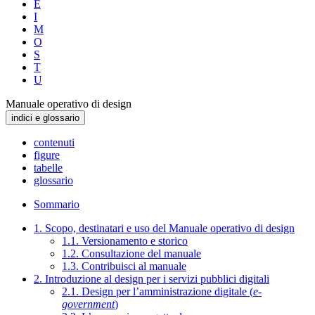
E
I
M
O
S
T
U
Manuale operativo di design
indici e glossario
contenuti
figure
tabelle
glossario
Sommario
1. Scopo, destinatari e uso del Manuale operativo di design
1.1. Versionamento e storico
1.2. Consultazione del manuale
1.3. Contribuisci al manuale
2. Introduzione al design per i servizi pubblici digitali
2.1. Design per l’amministrazione digitale (
e-
government
)