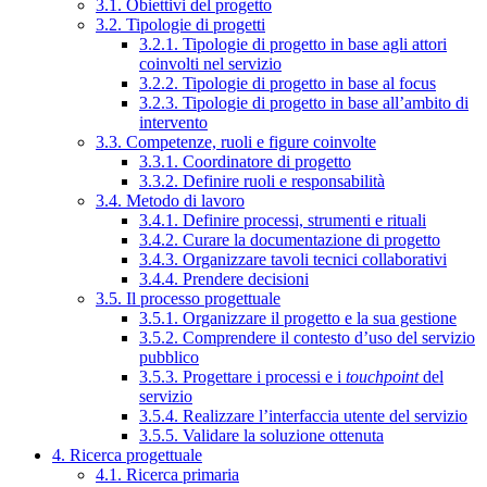
3.1. Obiettivi del progetto
3.2. Tipologie di progetti
3.2.1. Tipologie di progetto in base agli attori
coinvolti nel servizio
3.2.2. Tipologie di progetto in base al focus
3.2.3. Tipologie di progetto in base all’ambito di
intervento
3.3. Competenze, ruoli e figure coinvolte
3.3.1. Coordinatore di progetto
3.3.2. Definire ruoli e responsabilità
3.4. Metodo di lavoro
3.4.1. Definire processi, strumenti e rituali
3.4.2. Curare la documentazione di progetto
3.4.3. Organizzare tavoli tecnici collaborativi
3.4.4. Prendere decisioni
3.5. Il processo progettuale
3.5.1. Organizzare il progetto e la sua gestione
3.5.2. Comprendere il contesto d’uso del servizio
pubblico
3.5.3. Progettare i processi e i
touchpoint
del
servizio
3.5.4. Realizzare l’interfaccia utente del servizio
3.5.5. Validare la soluzione ottenuta
4. Ricerca progettuale
4.1. Ricerca primaria