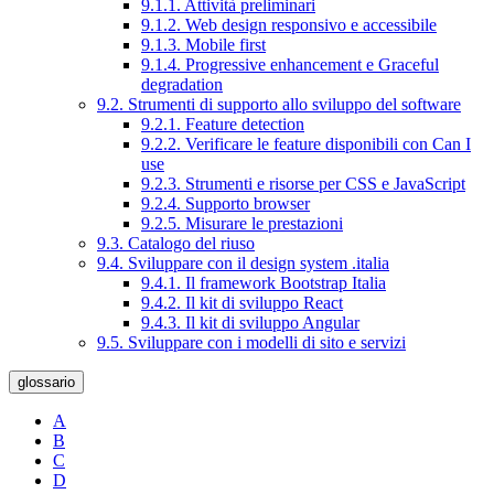
9.1.1. Attività preliminari
9.1.2. Web design responsivo e accessibile
9.1.3. Mobile first
9.1.4. Progressive enhancement e Graceful
degradation
9.2. Strumenti di supporto allo sviluppo del software
9.2.1. Feature detection
9.2.2. Verificare le feature disponibili con Can I
use
9.2.3. Strumenti e risorse per CSS e JavaScript
9.2.4. Supporto browser
9.2.5. Misurare le prestazioni
9.3. Catalogo del riuso
9.4. Sviluppare con il design system .italia
9.4.1. Il framework Bootstrap Italia
9.4.2. Il kit di sviluppo React
9.4.3. Il kit di sviluppo Angular
9.5. Sviluppare con i modelli di sito e servizi
glossario
A
B
C
D