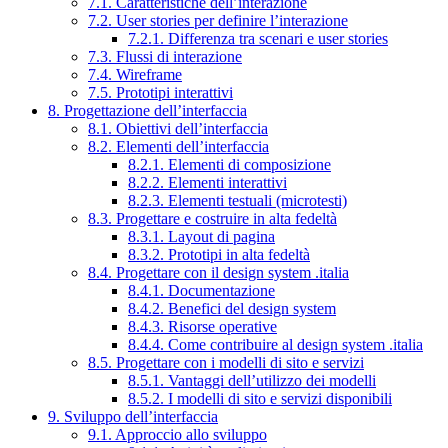
7.1. Caratteristiche dell’interazione
7.2. User stories per definire l’interazione
7.2.1. Differenza tra scenari e user stories
7.3. Flussi di interazione
7.4. Wireframe
7.5. Prototipi interattivi
8. Progettazione dell’interfaccia
8.1. Obiettivi dell’interfaccia
8.2. Elementi dell’interfaccia
8.2.1. Elementi di composizione
8.2.2. Elementi interattivi
8.2.3. Elementi testuali (microtesti)
8.3. Progettare e costruire in alta fedeltà
8.3.1. Layout di pagina
8.3.2. Prototipi in alta fedeltà
8.4. Progettare con il design system .italia
8.4.1. Documentazione
8.4.2. Benefici del design system
8.4.3. Risorse operative
8.4.4. Come contribuire al design system .italia
8.5. Progettare con i modelli di sito e servizi
8.5.1. Vantaggi dell’utilizzo dei modelli
8.5.2. I modelli di sito e servizi disponibili
9. Sviluppo dell’interfaccia
9.1. Approccio allo sviluppo