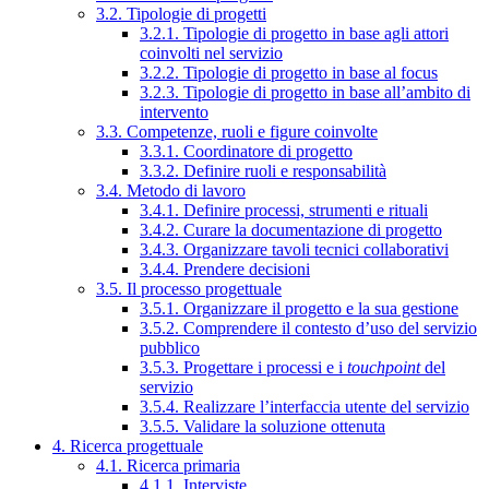
3.2. Tipologie di progetti
3.2.1. Tipologie di progetto in base agli attori
coinvolti nel servizio
3.2.2. Tipologie di progetto in base al focus
3.2.3. Tipologie di progetto in base all’ambito di
intervento
3.3. Competenze, ruoli e figure coinvolte
3.3.1. Coordinatore di progetto
3.3.2. Definire ruoli e responsabilità
3.4. Metodo di lavoro
3.4.1. Definire processi, strumenti e rituali
3.4.2. Curare la documentazione di progetto
3.4.3. Organizzare tavoli tecnici collaborativi
3.4.4. Prendere decisioni
3.5. Il processo progettuale
3.5.1. Organizzare il progetto e la sua gestione
3.5.2. Comprendere il contesto d’uso del servizio
pubblico
3.5.3. Progettare i processi e i
touchpoint
del
servizio
3.5.4. Realizzare l’interfaccia utente del servizio
3.5.5. Validare la soluzione ottenuta
4. Ricerca progettuale
4.1. Ricerca primaria
4.1.1. Interviste