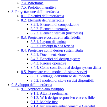
7.4. Wireframe
7.5. Prototipi interattivi
8. Progettazione dell’interfaccia
8.1. Obiettivi dell’interfaccia
8.2. Elementi dell’interfaccia
8.2.1. Elementi di composizione
8.2.2. Elementi interattivi
8.2.3. Elementi testuali (microtesti)
8.3. Progettare e costruire in alta fedeltà
8.3.1. Layout di pagina
8.3.2. Prototipi in alta fedeltà
8.4. Progettare con il design system .italia
8.4.1. Documentazione
8.4.2. Benefici del design system
8.4.3. Risorse operative
8.4.4. Come contribuire al design system .italia
8.5. Progettare con i modelli di sito e servizi
8.5.1. Vantaggi dell’utilizzo dei modelli
8.5.2. I modelli di sito e servizi disponibili
9. Sviluppo dell’interfaccia
9.1. Approccio allo sviluppo
9.1.1. Attività preliminari
9.1.2. Web design responsivo e accessibile
9.1.3. Mobile first
9.1.4. Progressive enhancement e Graceful