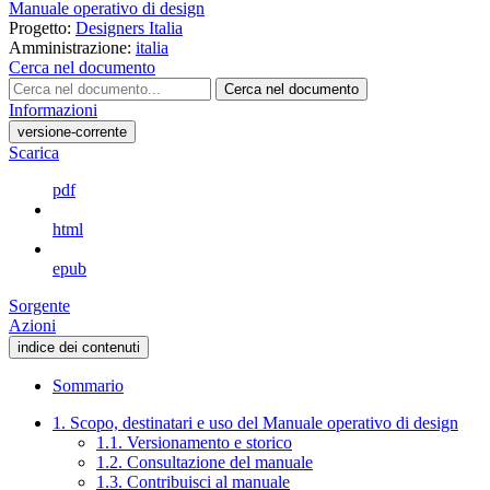
Manuale operativo di design
Progetto:
Designers Italia
Amministrazione:
italia
Cerca nel documento
Cerca nel documento
Informazioni
versione-corrente
Scarica
pdf
html
epub
Sorgente
Azioni
indice dei contenuti
Sommario
1. Scopo, destinatari e uso del Manuale operativo di design
1.1. Versionamento e storico
1.2. Consultazione del manuale
1.3. Contribuisci al manuale