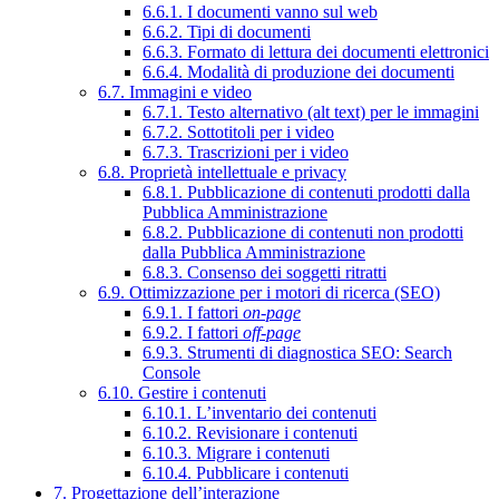
6.6.1. I documenti vanno sul web
6.6.2. Tipi di documenti
6.6.3. Formato di lettura dei documenti elettronici
6.6.4. Modalità di produzione dei documenti
6.7. Immagini e video
6.7.1. Testo alternativo (alt text) per le immagini
6.7.2. Sottotitoli per i video
6.7.3. Trascrizioni per i video
6.8. Proprietà intellettuale e privacy
6.8.1. Pubblicazione di contenuti prodotti dalla
Pubblica Amministrazione
6.8.2. Pubblicazione di contenuti non prodotti
dalla Pubblica Amministrazione
6.8.3. Consenso dei soggetti ritratti
6.9. Ottimizzazione per i motori di ricerca (SEO)
6.9.1. I fattori
on-page
6.9.2. I fattori
off-page
6.9.3. Strumenti di diagnostica SEO: Search
Console
6.10. Gestire i contenuti
6.10.1. L’inventario dei contenuti
6.10.2. Revisionare i contenuti
6.10.3. Migrare i contenuti
6.10.4. Pubblicare i contenuti
7. Progettazione dell’interazione