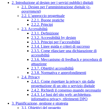
2. Introduzione al design per i servizi pubblici digitali
2.1. Design per l’amministrazione digitale (
e-
government
)
2.2. L’approccio progettuale
2.2.1. Buone pratiche
2.2.2. Principi
2.3. Accessibilità
2.3.1. Definizione
2.3.2. Accessibilità by design
2.3.3. Principi per l’accessibilità
2.3.4. Linee guida e criteri di successo
2.3.5. Come rilasciare una dichiarazione di
accessibilità
2.3.6. Meccanismo di feedback e procedura di
attuazione
2.3.7. Obiettivi accessibilità
2.3.8. Normativa e approfondimenti
2.4. Privacy
2.4.1. Come rispettare la privacy sin dalla
progettazione di un sito o servizio digitale
2.4.2. Richiedi il consenso quando necessario
2.4.3. Le basi del sito web: architettura,
informativa privacy, riferimenti DPO
3. Pianificazione, gestione e strategia
3.1. Obiettivi del progetto