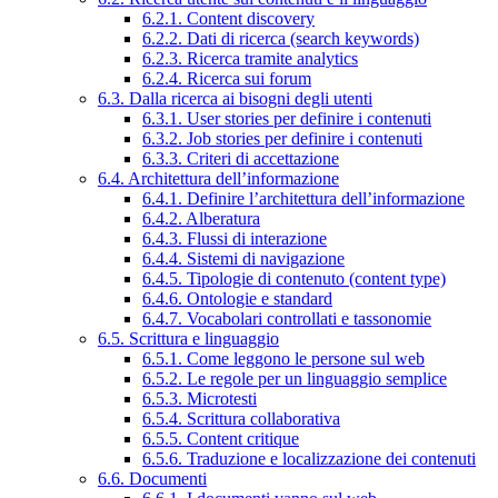
6.2.1. Content discovery
6.2.2. Dati di ricerca (search keywords)
6.2.3. Ricerca tramite analytics
6.2.4. Ricerca sui forum
6.3. Dalla ricerca ai bisogni degli utenti
6.3.1. User stories per definire i contenuti
6.3.2. Job stories per definire i contenuti
6.3.3. Criteri di accettazione
6.4. Architettura dell’informazione
6.4.1. Definire l’architettura dell’informazione
6.4.2. Alberatura
6.4.3. Flussi di interazione
6.4.4. Sistemi di navigazione
6.4.5. Tipologie di contenuto (content type)
6.4.6. Ontologie e standard
6.4.7. Vocabolari controllati e tassonomie
6.5. Scrittura e linguaggio
6.5.1. Come leggono le persone sul web
6.5.2. Le regole per un linguaggio semplice
6.5.3. Microtesti
6.5.4. Scrittura collaborativa
6.5.5. Content critique
6.5.6. Traduzione e localizzazione dei contenuti
6.6. Documenti