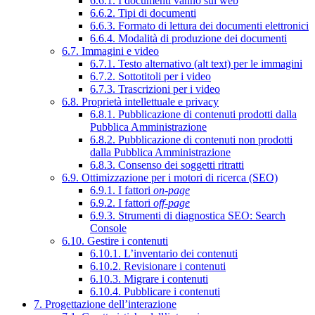
6.6.1. I documenti vanno sul web
6.6.2. Tipi di documenti
6.6.3. Formato di lettura dei documenti elettronici
6.6.4. Modalità di produzione dei documenti
6.7. Immagini e video
6.7.1. Testo alternativo (alt text) per le immagini
6.7.2. Sottotitoli per i video
6.7.3. Trascrizioni per i video
6.8. Proprietà intellettuale e privacy
6.8.1. Pubblicazione di contenuti prodotti dalla
Pubblica Amministrazione
6.8.2. Pubblicazione di contenuti non prodotti
dalla Pubblica Amministrazione
6.8.3. Consenso dei soggetti ritratti
6.9. Ottimizzazione per i motori di ricerca (SEO)
6.9.1. I fattori
on-page
6.9.2. I fattori
off-page
6.9.3. Strumenti di diagnostica SEO: Search
Console
6.10. Gestire i contenuti
6.10.1. L’inventario dei contenuti
6.10.2. Revisionare i contenuti
6.10.3. Migrare i contenuti
6.10.4. Pubblicare i contenuti
7. Progettazione dell’interazione