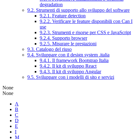
degradation
9.2. Strumenti di supporto allo sviluppo del software
9.2.1. Feature detection
9.2.2. Verificare le feature disponibili con Can I
use
9.2.3. Strumenti e risorse per CSS e JavaScript
9.2.4. Supporto browser
9.2.5. Misurare le prestazioni
9.3. Catalogo del riuso
9.4. Sviluppare con il design system .italia
9.4.1. Il framework Bootstrap Italia
9.4.2. Il kit di sviluppo React
9.4.3. Il kit di sviluppo Angular
9.5. Sviluppare con i modelli di sito e servizi
None
None
A
B
C
D
E
I
M