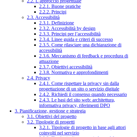
2.2. L’approccio progettuale
2.2.1. Buone pratiche
2.2.2. Principi
2.3. Accessibilità
2.3.1. Definizione
2.3.2. Accessibilità by design
2.3.3. Principi per l’accessibilità
2.3.4. Linee guida e criteri di successo
2.3.5. Come rilasciare una dichiarazione di
accessibilità
2.3.6. Meccanismo di feedback e procedura di
attuazione
2.3.7. Obiettivi accessibilità
2.3.8. Normativa e approfondimenti
2.4. Privacy
2.4.1. Come rispettare la privacy sin dalla
progettazione di un sito o servizio digitale
2.4.2. Richiedi il consenso quando necessario
2.4.3. Le basi del sito web: architettura,
informativa privacy, riferimenti DPO
3. Pianificazione, gestione e strategia
3.1. Obiettivi del progetto
3.2. Tipologie di progetti
3.2.1. Tipologie di progetto in base agli attori
coinvolti nel servizio