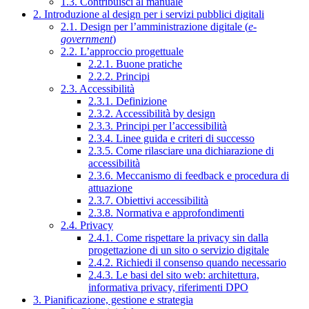
1.3. Contribuisci al manuale
2. Introduzione al design per i servizi pubblici digitali
2.1. Design per l’amministrazione digitale (
e-
government
)
2.2. L’approccio progettuale
2.2.1. Buone pratiche
2.2.2. Principi
2.3. Accessibilità
2.3.1. Definizione
2.3.2. Accessibilità by design
2.3.3. Principi per l’accessibilità
2.3.4. Linee guida e criteri di successo
2.3.5. Come rilasciare una dichiarazione di
accessibilità
2.3.6. Meccanismo di feedback e procedura di
attuazione
2.3.7. Obiettivi accessibilità
2.3.8. Normativa e approfondimenti
2.4. Privacy
2.4.1. Come rispettare la privacy sin dalla
progettazione di un sito o servizio digitale
2.4.2. Richiedi il consenso quando necessario
2.4.3. Le basi del sito web: architettura,
informativa privacy, riferimenti DPO
3. Pianificazione, gestione e strategia