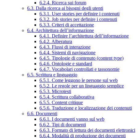
6.2.4. Ricerca sui forum
6.3. Dalla ricerca ai bisogni degli utenti
6.3.1. User stories per definire i contenuti
6.3.2. Job stories per definire i contenuti
6.3.3. Criteri di accettazione
6.4. Architettura dell’informazione
6.4.1. Definire l’architettura dell’informazione
6.4.2. Alberatura
6.4.3. Flussi di interazione
6.4.4. Sistemi di navigazione
6.4.5. Tipologie di contenuto (content type)
6.4.6. Ontologie e standard
6.4.7. Vocabolari controllati e tassonomie
6.5. Scrittura e linguaggio
6.5.1. Come leggono le persone sul web
6.5.2. Le regole per un linguaggio semplice
6.5.3. Microtesti
6.5.4. Scrittura collaborativa
6.5.5. Content critique
6.5.6. Traduzione e localizzazione dei contenuti
6.6. Documenti
6.6.1. I documenti vanno sul web
6.6.2. Tipi di documenti
6.6.3. Formato di lettura dei documenti elettronici
6.6.4. Modalità di produzione dei documenti