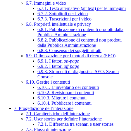
6.7. Immagini e video
6.7.1. Testo alternativo (alt text) per le immagini
6.7.2. Sottotitoli per i video
6.7.3. Trascrizioni per i video
6.8. Proprietà intellettuale e privacy
6.8.1. Pubblicazione di contenuti prodotti dalla
Pubblica Amministrazione
6.8.2. Pubblicazione di contenuti non prodotti
dalla Pubblica Amministrazione
6.8.3. Consenso dei soggetti ritratti
6.9. Ottimizzazione per i motori di ricerca (SEO)
6.9.1. I fattori
on-page
6.9.2. I fattori
off-page
6.9.3. Strumenti di diagnostica SEO: Search
Console
6.10. Gestire i contenuti
6.10.1. L’inventario dei contenuti
6.10.2. Revisionare i contenuti
6.10.3. Migrare i contenuti
6.10.4. Pubblicare i contenuti
7. Progettazione dell’interazione
7.1. Caratteristiche dell’interazione
7.2. User stories per definire l’interazione
7.2.1. Differenza tra scenari e user stories
7.3. Flussi di interazione