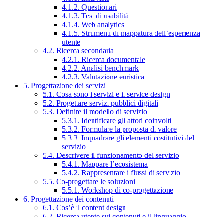
4.1.2. Questionari
4.1.3. Test di usabilità
4.1.4. Web analytics
4.1.5. Strumenti di mappatura dell’esperienza
utente
4.2. Ricerca secondaria
4.2.1. Ricerca documentale
4.2.2. Analisi benchmark
4.2.3. Valutazione euristica
5. Progettazione dei servizi
5.1. Cosa sono i servizi e il service design
5.2. Progettare servizi pubblici digitali
5.3. Definire il modello di servizio
5.3.1. Identificare gli attori coinvolti
5.3.2. Formulare la proposta di valore
5.3.3. Inquadrare gli elementi costitutivi del
servizio
5.4. Descrivere il funzionamento del servizio
5.4.1. Mappare l’ecosistema
5.4.2. Rappresentare i flussi di servizio
5.5. Co-progettare le soluzioni
5.5.1. Workshop di co-progettazione
6. Progettazione dei contenuti
6.1. Cos’è il content design
6.2. Ricerca utente sui contenuti e il linguaggio