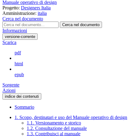
Manuale operativo di design
Progetto:
Designers Italia
Amministrazione:
italia
Cerca nel documento
Cerca nel documento
Informazioni
versione-corrente
Scarica
pdf
html
epub
Sorgente
Azioni
indice dei contenuti
Sommario
1. Scopo, destinatari e uso del Manuale operativo di design
1.1. Versionamento e storico
1.2. Consultazione del manuale
1.3. Contribuisci al manuale