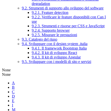
degradation
9.2. Strumenti di supporto allo sviluppo del software
9.2.1. Feature detection
9.2.2. Verificare le feature disponibili con Can I
use
9.2.3. Strumenti e risorse per CSS e JavaScript
9.2.4. Supporto browser
9.2.5. Misurare le prestazioni
9.3. Catalogo del riuso
9.4. Sviluppare con il design system .italia
9.4.1. Il framework Bootstrap Italia
9.4.2. Il kit di sviluppo React
9.4.3. Il kit di sviluppo Angular
9.5. Sviluppare con i modelli di sito e servizi
None
None
A
B
C
D
E
I
M