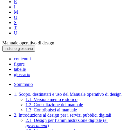
E
I
M
O
S
T
U
Manuale operativo di design
indici e glossario
contenuti
figure
tabelle
glossario
Sommario
1. Scopo, destinatari e uso del Manuale operativo di design
1.1. Versionamento e storico
1.2. Consultazione del manuale
1.3. Contribuisci al manuale
2. Introduzione al design per i servizi pubblici digitali
2.1. Design per l’amministrazione digitale (
e-
government
)