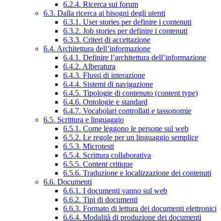
6.2.4. Ricerca sui forum
6.3. Dalla ricerca ai bisogni degli utenti
6.3.1. User stories per definire i contenuti
6.3.2. Job stories per definire i contenuti
6.3.3. Criteri di accettazione
6.4. Architettura dell’informazione
6.4.1. Definire l’architettura dell’informazione
6.4.2. Alberatura
6.4.3. Flussi di interazione
6.4.4. Sistemi di navigazione
6.4.5. Tipologie di contenuto (content type)
6.4.6. Ontologie e standard
6.4.7. Vocabolari controllati e tassonomie
6.5. Scrittura e linguaggio
6.5.1. Come leggono le persone sul web
6.5.2. Le regole per un linguaggio semplice
6.5.3. Microtesti
6.5.4. Scrittura collaborativa
6.5.5. Content critique
6.5.6. Traduzione e localizzazione dei contenuti
6.6. Documenti
6.6.1. I documenti vanno sul web
6.6.2. Tipi di documenti
6.6.3. Formato di lettura dei documenti elettronici
6.6.4. Modalità di produzione dei documenti