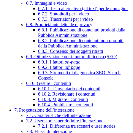
6.7. Immagini e video
6.7.1. Testo alternativo (alt text) per le immagini
6.7.2. Sottotitoli per i video
6.7.3. Trascrizioni per i video
6.8. Proprietà intellettuale e privacy
6.8.1. Pubblicazione di contenuti prodotti dalla
Pubblica Amministrazione
6.8.2. Pubblicazione di contenuti non prodotti
dalla Pubblica Amministrazione
6.8.3. Consenso dei soggetti ritratti
6.9. Ottimizzazione per i motori di ricerca (SEO)
6.9.1. I fattori
on-page
6.9.2. I fattori
off-page
6.9.3. Strumenti di diagnostica SEO: Search
Console
6.10. Gestire i contenuti
6.10.1. L’inventario dei contenuti
6.10.2. Revisionare i contenuti
6.10.3. Migrare i contenuti
6.10.4. Pubblicare i contenuti
7. Progettazione dell’interazione
7.1. Caratteristiche dell’interazione
7.2. User stories per definire l’interazione
7.2.1. Differenza tra scenari e user stories
7.3. Flussi di interazione