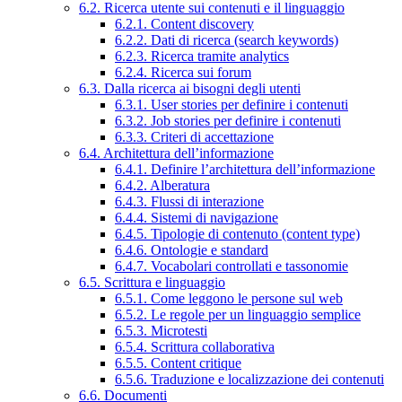
6.2. Ricerca utente sui contenuti e il linguaggio
6.2.1. Content discovery
6.2.2. Dati di ricerca (search keywords)
6.2.3. Ricerca tramite analytics
6.2.4. Ricerca sui forum
6.3. Dalla ricerca ai bisogni degli utenti
6.3.1. User stories per definire i contenuti
6.3.2. Job stories per definire i contenuti
6.3.3. Criteri di accettazione
6.4. Architettura dell’informazione
6.4.1. Definire l’architettura dell’informazione
6.4.2. Alberatura
6.4.3. Flussi di interazione
6.4.4. Sistemi di navigazione
6.4.5. Tipologie di contenuto (content type)
6.4.6. Ontologie e standard
6.4.7. Vocabolari controllati e tassonomie
6.5. Scrittura e linguaggio
6.5.1. Come leggono le persone sul web
6.5.2. Le regole per un linguaggio semplice
6.5.3. Microtesti
6.5.4. Scrittura collaborativa
6.5.5. Content critique
6.5.6. Traduzione e localizzazione dei contenuti
6.6. Documenti