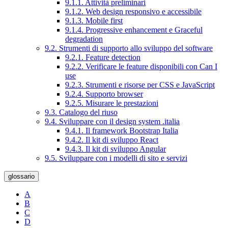
9.1.1. Attività preliminari
9.1.2. Web design responsivo e accessibile
9.1.3. Mobile first
9.1.4. Progressive enhancement e Graceful
degradation
9.2. Strumenti di supporto allo sviluppo del software
9.2.1. Feature detection
9.2.2. Verificare le feature disponibili con Can I
use
9.2.3. Strumenti e risorse per CSS e JavaScript
9.2.4. Supporto browser
9.2.5. Misurare le prestazioni
9.3. Catalogo del riuso
9.4. Sviluppare con il design system .italia
9.4.1. Il framework Bootstrap Italia
9.4.2. Il kit di sviluppo React
9.4.3. Il kit di sviluppo Angular
9.5. Sviluppare con i modelli di sito e servizi
glossario
A
B
C
D