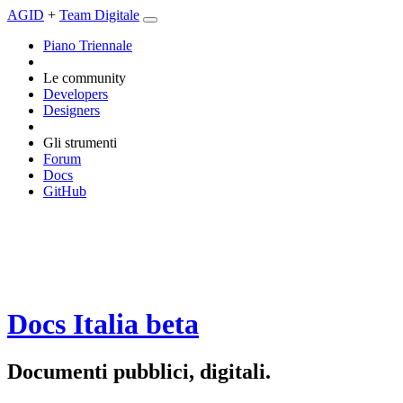
AGID
+
Team Digitale
Piano Triennale
Le community
Developers
Designers
Gli strumenti
Forum
Docs
GitHub
Docs Italia
beta
Documenti pubblici, digitali.