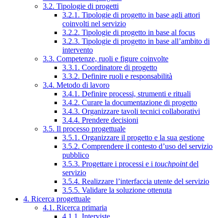
3.2. Tipologie di progetti
3.2.1. Tipologie di progetto in base agli attori
coinvolti nel servizio
3.2.2. Tipologie di progetto in base al focus
3.2.3. Tipologie di progetto in base all’ambito di
intervento
3.3. Competenze, ruoli e figure coinvolte
3.3.1. Coordinatore di progetto
3.3.2. Definire ruoli e responsabilità
3.4. Metodo di lavoro
3.4.1. Definire processi, strumenti e rituali
3.4.2. Curare la documentazione di progetto
3.4.3. Organizzare tavoli tecnici collaborativi
3.4.4. Prendere decisioni
3.5. Il processo progettuale
3.5.1. Organizzare il progetto e la sua gestione
3.5.2. Comprendere il contesto d’uso del servizio
pubblico
3.5.3. Progettare i processi e i
touchpoint
del
servizio
3.5.4. Realizzare l’interfaccia utente del servizio
3.5.5. Validare la soluzione ottenuta
4. Ricerca progettuale
4.1. Ricerca primaria
4.1.1. Interviste