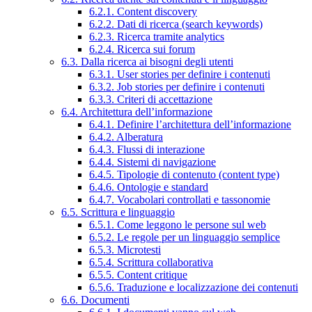
6.2.1. Content discovery
6.2.2. Dati di ricerca (search keywords)
6.2.3. Ricerca tramite analytics
6.2.4. Ricerca sui forum
6.3. Dalla ricerca ai bisogni degli utenti
6.3.1. User stories per definire i contenuti
6.3.2. Job stories per definire i contenuti
6.3.3. Criteri di accettazione
6.4. Architettura dell’informazione
6.4.1. Definire l’architettura dell’informazione
6.4.2. Alberatura
6.4.3. Flussi di interazione
6.4.4. Sistemi di navigazione
6.4.5. Tipologie di contenuto (content type)
6.4.6. Ontologie e standard
6.4.7. Vocabolari controllati e tassonomie
6.5. Scrittura e linguaggio
6.5.1. Come leggono le persone sul web
6.5.2. Le regole per un linguaggio semplice
6.5.3. Microtesti
6.5.4. Scrittura collaborativa
6.5.5. Content critique
6.5.6. Traduzione e localizzazione dei contenuti
6.6. Documenti