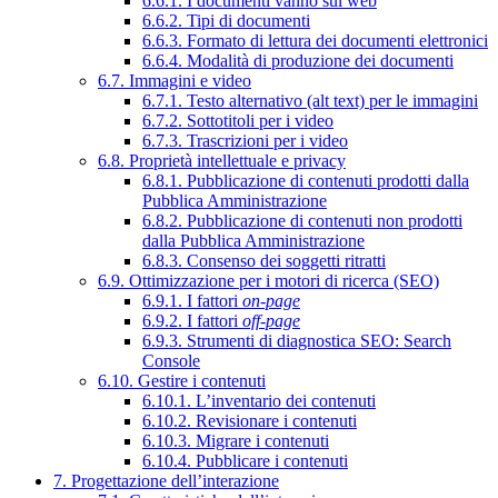
6.6.1. I documenti vanno sul web
6.6.2. Tipi di documenti
6.6.3. Formato di lettura dei documenti elettronici
6.6.4. Modalità di produzione dei documenti
6.7. Immagini e video
6.7.1. Testo alternativo (alt text) per le immagini
6.7.2. Sottotitoli per i video
6.7.3. Trascrizioni per i video
6.8. Proprietà intellettuale e privacy
6.8.1. Pubblicazione di contenuti prodotti dalla
Pubblica Amministrazione
6.8.2. Pubblicazione di contenuti non prodotti
dalla Pubblica Amministrazione
6.8.3. Consenso dei soggetti ritratti
6.9. Ottimizzazione per i motori di ricerca (SEO)
6.9.1. I fattori
on-page
6.9.2. I fattori
off-page
6.9.3. Strumenti di diagnostica SEO: Search
Console
6.10. Gestire i contenuti
6.10.1. L’inventario dei contenuti
6.10.2. Revisionare i contenuti
6.10.3. Migrare i contenuti
6.10.4. Pubblicare i contenuti
7. Progettazione dell’interazione