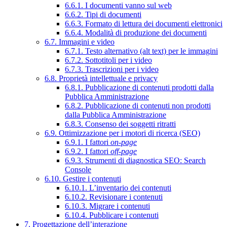
6.6.1. I documenti vanno sul web
6.6.2. Tipi di documenti
6.6.3. Formato di lettura dei documenti elettronici
6.6.4. Modalità di produzione dei documenti
6.7. Immagini e video
6.7.1. Testo alternativo (alt text) per le immagini
6.7.2. Sottotitoli per i video
6.7.3. Trascrizioni per i video
6.8. Proprietà intellettuale e privacy
6.8.1. Pubblicazione di contenuti prodotti dalla
Pubblica Amministrazione
6.8.2. Pubblicazione di contenuti non prodotti
dalla Pubblica Amministrazione
6.8.3. Consenso dei soggetti ritratti
6.9. Ottimizzazione per i motori di ricerca (SEO)
6.9.1. I fattori
on-page
6.9.2. I fattori
off-page
6.9.3. Strumenti di diagnostica SEO: Search
Console
6.10. Gestire i contenuti
6.10.1. L’inventario dei contenuti
6.10.2. Revisionare i contenuti
6.10.3. Migrare i contenuti
6.10.4. Pubblicare i contenuti
7. Progettazione dell’interazione