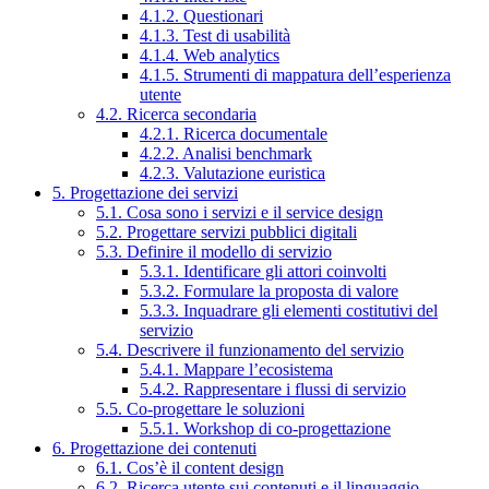
4.1.2. Questionari
4.1.3. Test di usabilità
4.1.4. Web analytics
4.1.5. Strumenti di mappatura dell’esperienza
utente
4.2. Ricerca secondaria
4.2.1. Ricerca documentale
4.2.2. Analisi benchmark
4.2.3. Valutazione euristica
5. Progettazione dei servizi
5.1. Cosa sono i servizi e il service design
5.2. Progettare servizi pubblici digitali
5.3. Definire il modello di servizio
5.3.1. Identificare gli attori coinvolti
5.3.2. Formulare la proposta di valore
5.3.3. Inquadrare gli elementi costitutivi del
servizio
5.4. Descrivere il funzionamento del servizio
5.4.1. Mappare l’ecosistema
5.4.2. Rappresentare i flussi di servizio
5.5. Co-progettare le soluzioni
5.5.1. Workshop di co-progettazione
6. Progettazione dei contenuti
6.1. Cos’è il content design
6.2. Ricerca utente sui contenuti e il linguaggio