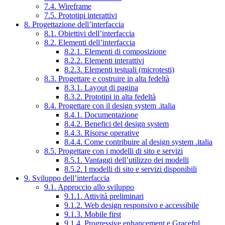
7.4. Wireframe
7.5. Prototipi interattivi
8. Progettazione dell’interfaccia
8.1. Obiettivi dell’interfaccia
8.2. Elementi dell’interfaccia
8.2.1. Elementi di composizione
8.2.2. Elementi interattivi
8.2.3. Elementi testuali (microtesti)
8.3. Progettare e costruire in alta fedeltà
8.3.1. Layout di pagina
8.3.2. Prototipi in alta fedeltà
8.4. Progettare con il design system .italia
8.4.1. Documentazione
8.4.2. Benefici del design system
8.4.3. Risorse operative
8.4.4. Come contribuire al design system .italia
8.5. Progettare con i modelli di sito e servizi
8.5.1. Vantaggi dell’utilizzo dei modelli
8.5.2. I modelli di sito e servizi disponibili
9. Sviluppo dell’interfaccia
9.1. Approccio allo sviluppo
9.1.1. Attività preliminari
9.1.2. Web design responsivo e accessibile
9.1.3. Mobile first
9.1.4. Progressive enhancement e Graceful