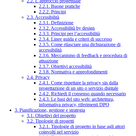
2.2. L’approccio progettuale
2.2.1. Buone pratiche
2.2.2. Principi
2.3. Accessibilità
2.3.1. Definizione
2.3.2. Accessibilità by design
2.3.3. Principi per l’accessibilità
2.3.4. Linee guida e criteri di successo
2.3.5. Come rilasciare una dichiarazione di
accessibilità
2.3.6. Meccanismo di feedback e procedura di
attuazione
2.3.7. Obiettivi accessibilità
2.3.8. Normativa e approfondimenti
2.4. Privacy
2.4.1. Come rispettare la privacy sin dalla
progettazione di un sito o servizio digitale
2.4.2. Richiedi il consenso quando necessario
2.4.3. Le basi del sito web: architettura,
informativa privacy, riferimenti DPO
3. Pianificazione, gestione e strategia
3.1. Obiettivi del progetto
3.2. Tipologie di progetti
3.2.1. Tipologie di progetto in base agli attori
coinvolti nel servizio