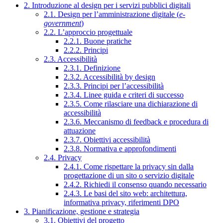
2. Introduzione al design per i servizi pubblici digitali
2.1. Design per l’amministrazione digitale (
e-
government
)
2.2. L’approccio progettuale
2.2.1. Buone pratiche
2.2.2. Principi
2.3. Accessibilità
2.3.1. Definizione
2.3.2. Accessibilità by design
2.3.3. Principi per l’accessibilità
2.3.4. Linee guida e criteri di successo
2.3.5. Come rilasciare una dichiarazione di
accessibilità
2.3.6. Meccanismo di feedback e procedura di
attuazione
2.3.7. Obiettivi accessibilità
2.3.8. Normativa e approfondimenti
2.4. Privacy
2.4.1. Come rispettare la privacy sin dalla
progettazione di un sito o servizio digitale
2.4.2. Richiedi il consenso quando necessario
2.4.3. Le basi del sito web: architettura,
informativa privacy, riferimenti DPO
3. Pianificazione, gestione e strategia
3.1. Obiettivi del progetto