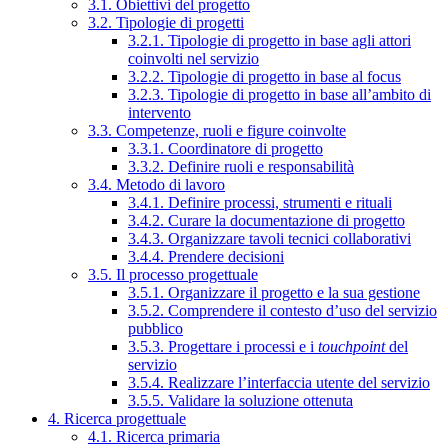
3.1. Obiettivi del progetto
3.2. Tipologie di progetti
3.2.1. Tipologie di progetto in base agli attori
coinvolti nel servizio
3.2.2. Tipologie di progetto in base al focus
3.2.3. Tipologie di progetto in base all’ambito di
intervento
3.3. Competenze, ruoli e figure coinvolte
3.3.1. Coordinatore di progetto
3.3.2. Definire ruoli e responsabilità
3.4. Metodo di lavoro
3.4.1. Definire processi, strumenti e rituali
3.4.2. Curare la documentazione di progetto
3.4.3. Organizzare tavoli tecnici collaborativi
3.4.4. Prendere decisioni
3.5. Il processo progettuale
3.5.1. Organizzare il progetto e la sua gestione
3.5.2. Comprendere il contesto d’uso del servizio
pubblico
3.5.3. Progettare i processi e i
touchpoint
del
servizio
3.5.4. Realizzare l’interfaccia utente del servizio
3.5.5. Validare la soluzione ottenuta
4. Ricerca progettuale
4.1. Ricerca primaria