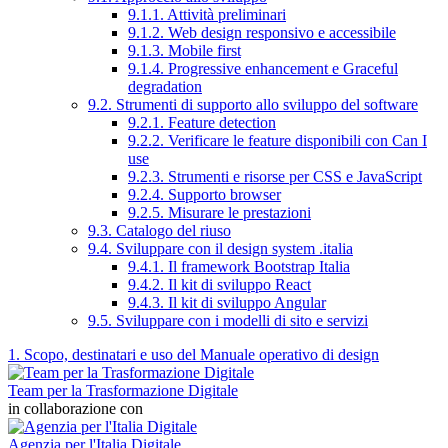
9.1.1. Attività preliminari
9.1.2. Web design responsivo e accessibile
9.1.3. Mobile first
9.1.4. Progressive enhancement e Graceful
degradation
9.2. Strumenti di supporto allo sviluppo del software
9.2.1. Feature detection
9.2.2. Verificare le feature disponibili con Can I
use
9.2.3. Strumenti e risorse per CSS e JavaScript
9.2.4. Supporto browser
9.2.5. Misurare le prestazioni
9.3. Catalogo del riuso
9.4. Sviluppare con il design system .italia
9.4.1. Il framework Bootstrap Italia
9.4.2. Il kit di sviluppo React
9.4.3. Il kit di sviluppo Angular
9.5. Sviluppare con i modelli di sito e servizi
1. Scopo, destinatari e uso del Manuale operativo di design
Team per la Trasformazione Digitale
in collaborazione con
Agenzia per l'Italia Digitale