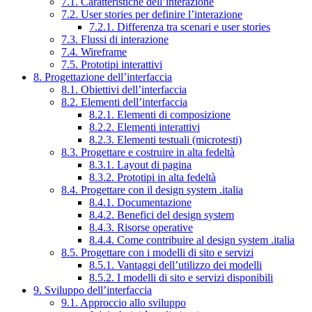
7.1. Caratteristiche dell’interazione
7.2. User stories per definire l’interazione
7.2.1. Differenza tra scenari e user stories
7.3. Flussi di interazione
7.4. Wireframe
7.5. Prototipi interattivi
8. Progettazione dell’interfaccia
8.1. Obiettivi dell’interfaccia
8.2. Elementi dell’interfaccia
8.2.1. Elementi di composizione
8.2.2. Elementi interattivi
8.2.3. Elementi testuali (microtesti)
8.3. Progettare e costruire in alta fedeltà
8.3.1. Layout di pagina
8.3.2. Prototipi in alta fedeltà
8.4. Progettare con il design system .italia
8.4.1. Documentazione
8.4.2. Benefici del design system
8.4.3. Risorse operative
8.4.4. Come contribuire al design system .italia
8.5. Progettare con i modelli di sito e servizi
8.5.1. Vantaggi dell’utilizzo dei modelli
8.5.2. I modelli di sito e servizi disponibili
9. Sviluppo dell’interfaccia
9.1. Approccio allo sviluppo