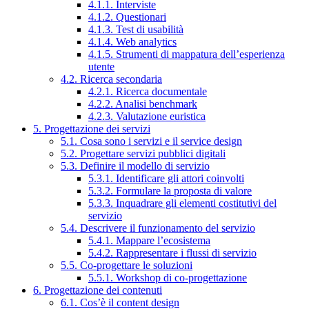
4.1.1. Interviste
4.1.2. Questionari
4.1.3. Test di usabilità
4.1.4. Web analytics
4.1.5. Strumenti di mappatura dell’esperienza
utente
4.2. Ricerca secondaria
4.2.1. Ricerca documentale
4.2.2. Analisi benchmark
4.2.3. Valutazione euristica
5. Progettazione dei servizi
5.1. Cosa sono i servizi e il service design
5.2. Progettare servizi pubblici digitali
5.3. Definire il modello di servizio
5.3.1. Identificare gli attori coinvolti
5.3.2. Formulare la proposta di valore
5.3.3. Inquadrare gli elementi costitutivi del
servizio
5.4. Descrivere il funzionamento del servizio
5.4.1. Mappare l’ecosistema
5.4.2. Rappresentare i flussi di servizio
5.5. Co-progettare le soluzioni
5.5.1. Workshop di co-progettazione
6. Progettazione dei contenuti
6.1. Cos’è il content design