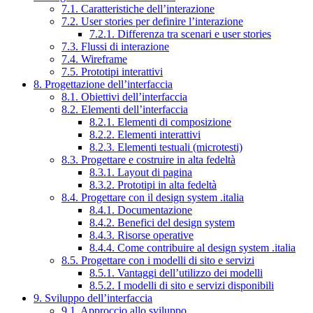
7.1. Caratteristiche dell’interazione
7.2. User stories per definire l’interazione
7.2.1. Differenza tra scenari e user stories
7.3. Flussi di interazione
7.4. Wireframe
7.5. Prototipi interattivi
8. Progettazione dell’interfaccia
8.1. Obiettivi dell’interfaccia
8.2. Elementi dell’interfaccia
8.2.1. Elementi di composizione
8.2.2. Elementi interattivi
8.2.3. Elementi testuali (microtesti)
8.3. Progettare e costruire in alta fedeltà
8.3.1. Layout di pagina
8.3.2. Prototipi in alta fedeltà
8.4. Progettare con il design system .italia
8.4.1. Documentazione
8.4.2. Benefici del design system
8.4.3. Risorse operative
8.4.4. Come contribuire al design system .italia
8.5. Progettare con i modelli di sito e servizi
8.5.1. Vantaggi dell’utilizzo dei modelli
8.5.2. I modelli di sito e servizi disponibili
9. Sviluppo dell’interfaccia
9.1. Approccio allo sviluppo