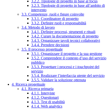
3.2.2. Tipologie di progetto in base al focus
3.2.3. Tipologie di progetto in base all’ambito di
intervento
3.3. Competenze, ruoli e figure coinvolte
3.3.1. Coordinatore di progetto
3.3.2. Definire ruoli e responsabilità
3.4. Metodo di lavoro
3.4.1. Definire processi, strumenti e rituali
3.4.2. Curare la documentazione di progetto
3.4.3. Organizzare tavoli tecnici collaborativi
3.4.4. Prendere decisioni
3.5. Il processo progettuale
3.5.1. Organizzare il progetto e la sua gestione
3.5.2. Comprendere il contesto d’uso del servizio
pubblico
3.5.3. Progettare i processi e i
touchpoint
del
servizio
3.5.4. Realizzare l’interfaccia utente del servizio
3.5.5. Validare la soluzione ottenuta
4. Ricerca progettuale
4.1. Ricerca primaria
4.1.1. Interviste
4.1.2. Questionari
4.1.3. Test di usabilità
4.1.4. Web analytics