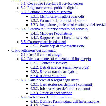
5.1. Cosa sono i servizi e il service design
5.2. Progettare servizi pubblici digitali
5.3. Definire il modello di servizio
5.3.1. Identificare gli attori coinvolti
5.3.2. Formulare la proposta di valore
5.3.3. Inquadrare gli elementi costitutivi del serviz
5.4. Descrivere il funzionamento del servizio
5.4.1. Mappare l’ecosistema
5.4.2. Rappresentare i flussi di servizio
5.5. Co-progettare le soluzioni
5.5.1. Workshop di co-progettazione
6. Progettazione dei contenuti
6.1. Cos’è il content design
6.2. Ricerca utente sui contenuti e il linguaggio
6.2.1. Content discovery
6.2.2. Dati di ricerca (search keywords)
6.2.3. Ricerca tramite analytics
6.2.4. Ricerca sui forum
6.3. Dalla ricerca ai bisogni degli utenti
6.3.1. User stories per definire i contenuti
6.3.2. Job stories per definire i contenuti
6.3.3. Criteri di accettazione
6.4. Architettura dell’informazione
6.4.1. Definire l’architettura dell’informazione
6.4.2. Alberatura