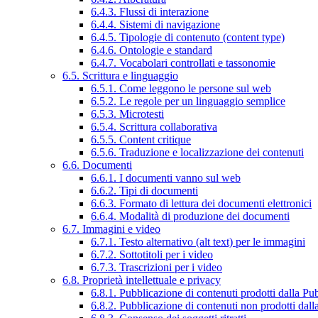
6.4.3. Flussi di interazione
6.4.4. Sistemi di navigazione
6.4.5. Tipologie di contenuto (content type)
6.4.6. Ontologie e standard
6.4.7. Vocabolari controllati e tassonomie
6.5. Scrittura e linguaggio
6.5.1. Come leggono le persone sul web
6.5.2. Le regole per un linguaggio semplice
6.5.3. Microtesti
6.5.4. Scrittura collaborativa
6.5.5. Content critique
6.5.6. Traduzione e localizzazione dei contenuti
6.6. Documenti
6.6.1. I documenti vanno sul web
6.6.2. Tipi di documenti
6.6.3. Formato di lettura dei documenti elettronici
6.6.4. Modalità di produzione dei documenti
6.7. Immagini e video
6.7.1. Testo alternativo (alt text) per le immagini
6.7.2. Sottotitoli per i video
6.7.3. Trascrizioni per i video
6.8. Proprietà intellettuale e privacy
6.8.1. Pubblicazione di contenuti prodotti dalla P
6.8.2. Pubblicazione di contenuti non prodotti dal