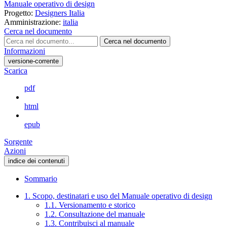
Manuale operativo di design
Progetto:
Designers Italia
Amministrazione:
italia
Cerca nel documento
Cerca nel documento
Informazioni
versione-corrente
Scarica
pdf
html
epub
Sorgente
Azioni
indice dei contenuti
Sommario
1. Scopo, destinatari e uso del Manuale operativo di design
1.1. Versionamento e storico
1.2. Consultazione del manuale
1.3. Contribuisci al manuale