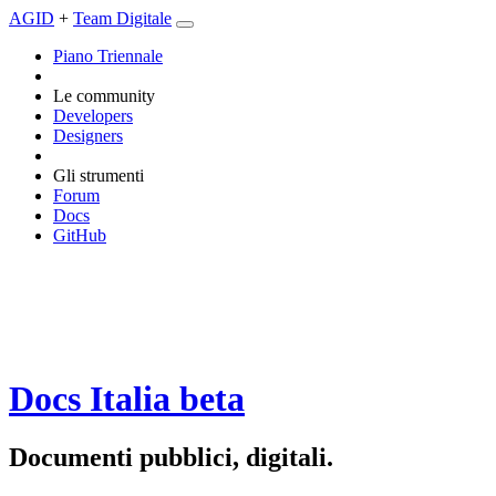
AGID
+
Team Digitale
Piano Triennale
Le community
Developers
Designers
Gli strumenti
Forum
Docs
GitHub
Docs Italia
beta
Documenti pubblici, digitali.