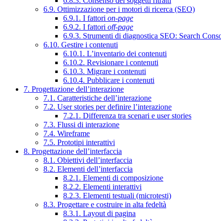
6.8.3. Consenso dei soggetti ritratti
6.9. Ottimizzazione per i motori di ricerca (SEO)
6.9.1. I fattori
on-page
6.9.2. I fattori
off-page
6.9.3. Strumenti di diagnostica SEO: Search Cons
6.10. Gestire i contenuti
6.10.1. L’inventario dei contenuti
6.10.2. Revisionare i contenuti
6.10.3. Migrare i contenuti
6.10.4. Pubblicare i contenuti
7. Progettazione dell’interazione
7.1. Caratteristiche dell’interazione
7.2. User stories per definire l’interazione
7.2.1. Differenza tra scenari e user stories
7.3. Flussi di interazione
7.4. Wireframe
7.5. Prototipi interattivi
8. Progettazione dell’interfaccia
8.1. Obiettivi dell’interfaccia
8.2. Elementi dell’interfaccia
8.2.1. Elementi di composizione
8.2.2. Elementi interattivi
8.2.3. Elementi testuali (microtesti)
8.3. Progettare e costruire in alta fedeltà
8.3.1. Layout di pagina