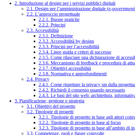
2. Introduzione al design per i servizi pubblici digitali
2.1. Design per l’amministrazione digitale (
e-government
2.2. L’approccio progettuale
2.2.1. Buone pratiche
2.2.2. Principi
2.3. Accessibilità
2.3.1. Definizione
2.3.2. Accessibilità by design
2.3.3. Principi per l’accessibilità
2.3.4. Linee guida e criteri di successo
2.3.5. Come rilasciare una dichiarazione di accessib
2.3.6. Meccanismo di feedback e procedura di attu
2.3.7. Obiettivi accessibilità
2.3.8. Normativa e approfondimenti
2.4. Privacy
2.4.1. Come rispettare la privacy sin dalla progettaz
2.4.2. Richiedi il consenso quando necessario
2.4.3. Le basi del sito web: architettura, informati
3. Pianificazione, gestione e strategia
3.1. Obiettivi del progetto
3.2. Tipologie di progetti
3.2.1. Tipologie di progetto in base agli attori coinv
3.2.2. Tipologie di progetto in base al focus
3.2.3. Tipologie di progetto in base all’ambito di i
3.3. Competenze, ruoli e figure coinvolte