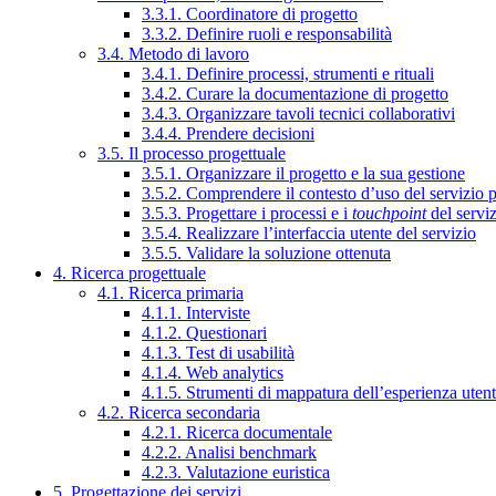
3.3.1. Coordinatore di progetto
3.3.2. Definire ruoli e responsabilità
3.4. Metodo di lavoro
3.4.1. Definire processi, strumenti e rituali
3.4.2. Curare la documentazione di progetto
3.4.3. Organizzare tavoli tecnici collaborativi
3.4.4. Prendere decisioni
3.5. Il processo progettuale
3.5.1. Organizzare il progetto e la sua gestione
3.5.2. Comprendere il contesto d’uso del servizio 
3.5.3. Progettare i processi e i
touchpoint
del servi
3.5.4. Realizzare l’interfaccia utente del servizio
3.5.5. Validare la soluzione ottenuta
4. Ricerca progettuale
4.1. Ricerca primaria
4.1.1. Interviste
4.1.2. Questionari
4.1.3. Test di usabilità
4.1.4. Web analytics
4.1.5. Strumenti di mappatura dell’esperienza uten
4.2. Ricerca secondaria
4.2.1. Ricerca documentale
4.2.2. Analisi benchmark
4.2.3. Valutazione euristica
5. Progettazione dei servizi