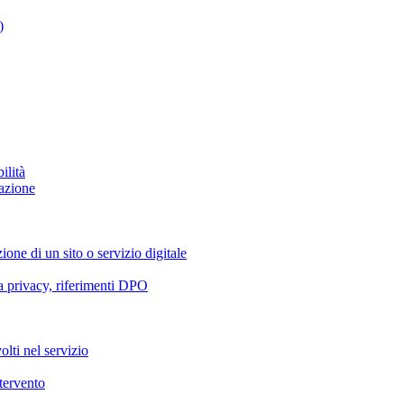
)
ilità
azione
ione di un sito o servizio digitale
va privacy, riferimenti DPO
olti nel servizio
ntervento