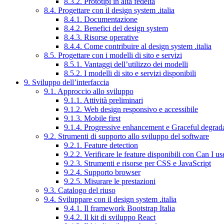
8.3.2. Prototipi in alta fedeltà
8.4. Progettare con il design system .italia
8.4.1. Documentazione
8.4.2. Benefici del design system
8.4.3. Risorse operative
8.4.4. Come contribuire al design system .italia
8.5. Progettare con i modelli di sito e servizi
8.5.1. Vantaggi dell’utilizzo dei modelli
8.5.2. I modelli di sito e servizi disponibili
9. Sviluppo dell’interfaccia
9.1. Approccio allo sviluppo
9.1.1. Attività preliminari
9.1.2. Web design responsivo e accessibile
9.1.3. Mobile first
9.1.4. Progressive enhancement e Graceful degrad
9.2. Strumenti di supporto allo sviluppo del software
9.2.1. Feature detection
9.2.2. Verificare le feature disponibili con Can I us
9.2.3. Strumenti e risorse per CSS e JavaScript
9.2.4. Supporto browser
9.2.5. Misurare le prestazioni
9.3. Catalogo del riuso
9.4. Sviluppare con il design system .italia
9.4.1. Il framework Bootstrap Italia
9.4.2. Il kit di sviluppo React